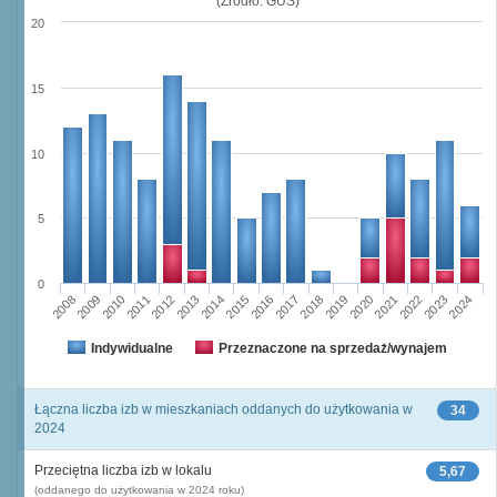
(Źródło: GUS)
20
15
10
5
0
2023
2018
2008
2013
2020
2010
2015
2022
2012
2017
2024
2014
2019
2009
2016
2021
2011
Indywidualne
Przeznaczone na sprzedaż/wynajem
Łączna liczba izb w mieszkaniach oddanych do użytkowania w
34
2024
Przeciętna liczba izb w lokalu
5,67
(oddanego do użytkowania w 2024 roku)