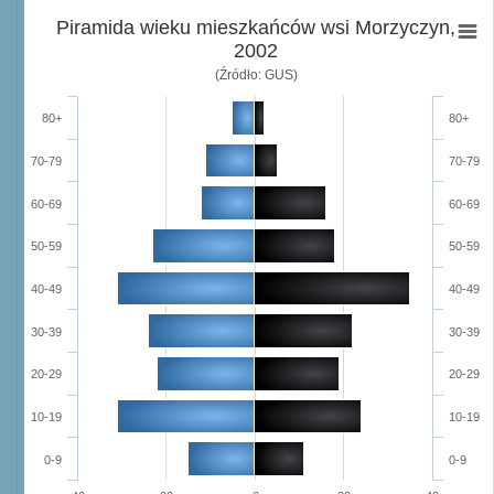
Piramida wieku mieszkańców wsi Morzyczyn,
2002
(Źródło: GUS)
80+
80+
70-79
70-79
60-69
60-69
50-59
50-59
40-49
40-49
30-39
30-39
20-29
20-29
10-19
10-19
0-9
0-9