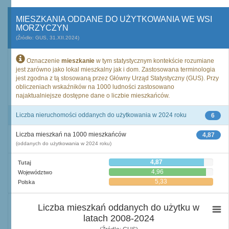
MIESZKANIA ODDANE DO UŻYTKOWANIA WE WSI
MORZYCZYN
(Źródło: GUS, 31.XII.2024)
Oznaczenie
mieszkanie
w tym statystycznym kontekście rozumiane
jest zarówno jako lokal mieszkalny jak i dom. Zastosowana terminologia
jest zgodna z tą stosowaną przez Główny Urząd Statystyczny (GUS). Przy
obliczeniach wskaźników na 1000 ludności zastosowano
najaktualniejsze dostępne dane o liczbie mieszkańców.
Liczba nieruchomości oddanych do użytkowania w 2024 roku
6
Liczba mieszkań na 1000 mieszkańców
4,87
(oddanych do użytkowania w 2024 roku)
4,87
Tutaj
4,96
Województwo
5,33
Polska
Liczba mieszkań oddanych do użytku w
latach 2008-2024