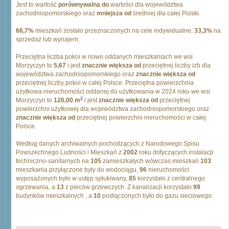
Jest to wartość
porównywalna do
wartości dla województwa
zachodniopomorskiego oraz
mniejsza od
średniej dla całej Polski.
66,7%
mieszkań zostało przeznaczonych na cele indywidualne,
33,3%
na
sprzedaż lub wynajem.
Przeciętna liczba pokoi w nowo oddanych mieszkaniach we wsi
Morzyczyn to
5,67
i jest
znacznie większa od
przeciętnej liczby izb dla
województwa zachodniopomorskiego oraz
znacznie większa od
przeciętnej liczby pokoi w całej Polsce. Przeciętna powierzchnia
użytkowa nieruchomości oddanej do użytkowania w 2024 roku we wsi
2
Morzyczyn to
126,00 m
i jest
znacznie większa od
przeciętnej
powierzchni użytkowej dla województwa zachodniopomorskiego oraz
znacznie większa od
przeciętnej powierzchni nieruchomości w całej
Polsce.
Według danych archiwalnych pochodzących z Narodowego Spisu
Powszechnego Ludności i Mieszkań z
2002
roku dotyczących instalacji
techniczno-sanitarnych na
105
zamieszkałych wówczas mieszkań
103
mieszkania przyłączone były do wodociągu,
96
nieruchomości
wyposażonych było w ustęp spłukiwany,
85
korzystało z centralnego
ogrzewania, a
13
z pieców grzewczych. Z kanalizacji korzystało
99
budynków mieszkalnych , a
10
podłączonych było do gazu sieciowego.