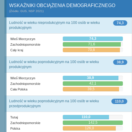
WSKAŹNIKI OBCIĄŻENIA DEMOGRAFICZNEGO
(Źródło: GUS, NSP 2021)
Ludność w wieku nieprodukcyjnym na 100 osób w wieku
74,3
produkcyjnym
74,3
Wieś Morzyczyn
71,6
Zachodniopomorskie
70,8
Cały kraj
Ludność w wieku poprodukcyjnym na 100 osób w wieku
38,9
produkcyjnym
38,9
Wieś Morzyczyn
42,1
Zachodniopomorskie
39,5
Cała Polska
Ludność w wieku poprodukcyjnym na 100 osób w wieku
110,0
przedprodukcyjnym
110,0
Tutaj
142,5
Zachodniopomorskie
126,0
Polska