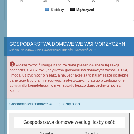
40
20
0
20
40
Kobiety
Mężczyźni
GOSPODARSTWA DOMOWE WE WSI MORZYCZYN
(Źródło: Narodowy Spis Powszechny Ludności i Mieszkań 2002)
Proszę zwrócić uwagę na to, że dane prezentowane w tej sekcji
pochodzą z
2002
roku, gdy liczba gospodarstw domowych wynosiła
109
,
i mogą już być mocno nieaktualne. Jednakże są to najświeższe dostępne
dane tego typu dla miejscowości statystycznych dlatego przedstawione
są tutaj dla kompletności w myśl zasady lepsze dane archiwalne, niż
żadne.
Gospodarstwa domowe według liczby osób
Gospodarstwa domowe według liczby osób
1 osoba
2 osoby