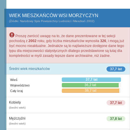
WIEK MIESZKAŃCÓW WSI MORZYCZYN
(Źródło: Narodowy Spis Powszechny Ludności i Mieszkań 2002)
Proszę zwrócić uwagę na to, że dane prezentowane w tej sekcji
pochodzą z
2002
roku, gdy liczba mieszkańców wynosiła
326
, i mogą już
być mocno nieaktualne. Jednakże są to najświeższe dostępne dane tego
typu dla miejscowości statystycznych dlatego przedstawione są tutaj dla
kompletności w myśl zasady lepsze dane archiwalne, niż żadne.
Średni wiek mieszkańców
37,7 lat
37,7 lat
Wieś
36,2 lat
Województwo
36,7 lat
Cały kraj
Kobiety
37,7 lat
(średni wiek)
Mężczyźni
37,8 lat
(średni wiek)