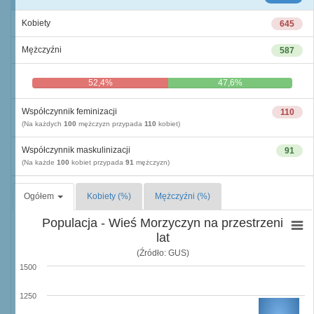
Kobiety
645
Mężczyźni
587
52,4%
47,6%
Współczynnik feminizacji
110
(Na każdych
100
mężczyzn przypada
110
kobiet)
Współczynnik maskulinizacji
91
(Na każde
100
kobiet przypada
91
mężczyzn)
Ogółem
Kobiety (%)
Mężczyźni (%)
Populacja - Wieś Morzyczyn na przestrzeni
lat
(Źródło: GUS)
1500
1250