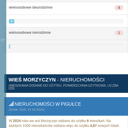
wieloosobowe dwurodzinne
4
4
wieloosobowe nierodzinne
1
1
WIEŚ MORZYCZYN
- NIERUCHOMOŚCI
(MIESZKANIA ODDANE DO UŻYTKU, POWIERZCHNIA UŻYTKOWA, LICZBA
IZB)
NIERUCHOMOŚCI W PIGUŁCE
(Źródło: GUS, 31.XII.2024)
W
2024
roku we wsi Morzyczyn oddano do użytku
6
mieszkań. Na
każdych 1000 mieszkańców oddano więc do użytku
4,87
nowych lokali.