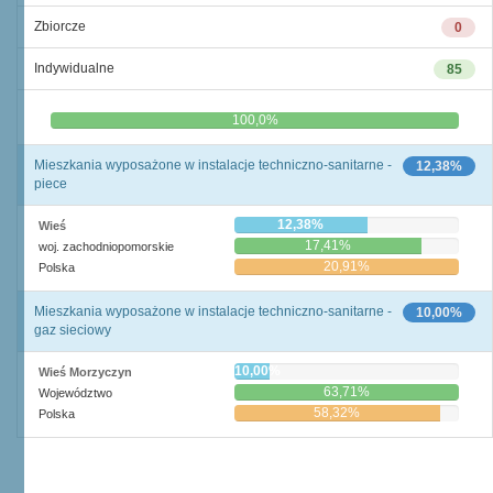
Zbiorcze
0
Indywidualne
85
0,0%
100,0%
Mieszkania wyposażone w instalacje techniczno-sanitarne -
12,38%
piece
12,38%
Wieś
17,41%
woj. zachodniopomorskie
20,91%
Polska
Mieszkania wyposażone w instalacje techniczno-sanitarne -
10,00%
gaz sieciowy
10,00%
Wieś Morzyczyn
63,71%
Województwo
58,32%
Polska