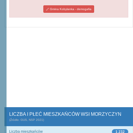
Gmina Kobylanka - demogafia
LICZBA I PŁEĆ MIESZKAŃCÓW WSI MORZYCZYN
(Źródło: GUS, NSP 2021)
Liczba mieszkańców
1 232