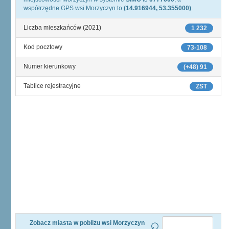
współrzędne GPS wsi Morzyczyn to
(14.916944, 53.355000)
.
Liczba mieszkańców (2021)
1 232
Kod pocztowy
73-108
Numer kierunkowy
(+48) 91
Tablice rejestracyjne
ZST
Zobacz miasta w pobliżu wsi Morzyczyn