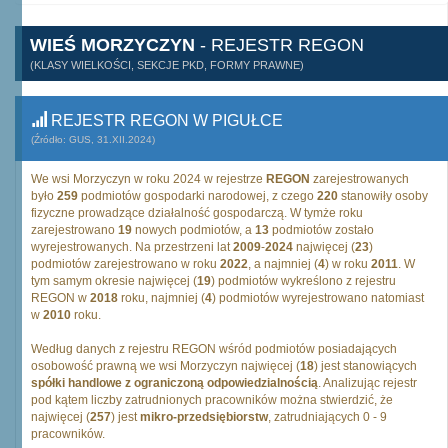
WIEŚ MORZYCZYN
- REJESTR REGON
(KLASY WIELKOŚCI, SEKCJE PKD, FORMY PRAWNE)
REJESTR REGON W PIGUŁCE
(Źródło: GUS, 31.XII.2024)
We wsi Morzyczyn w roku 2024 w rejestrze
REGON
zarejestrowanych
było
259
podmiotów gospodarki narodowej, z czego
220
stanowiły osoby
fizyczne prowadzące działalność gospodarczą. W tymże roku
zarejestrowano
19
nowych podmiotów, a
13
podmiotów zostało
wyrejestrowanych. Na przestrzeni lat
2009
-
2024
najwięcej (
23
)
podmiotów zarejestrowano w roku
2022
, a najmniej (
4
) w roku
2011
. W
tym samym okresie najwięcej (
19
) podmiotów wykreślono z rejestru
REGON w
2018
roku, najmniej (
4
) podmiotów wyrejestrowano natomiast
w
2010
roku.
Według danych z rejestru REGON wśród podmiotów posiadających
osobowość prawną we wsi Morzyczyn najwięcej (
18
) jest stanowiących
spółki handlowe z ograniczoną odpowiedzialnością
. Analizując rejestr
pod kątem liczby zatrudnionych pracowników można stwierdzić, że
najwięcej (
257
) jest
mikro-przedsiębiorstw
, zatrudniających 0 - 9
pracowników.