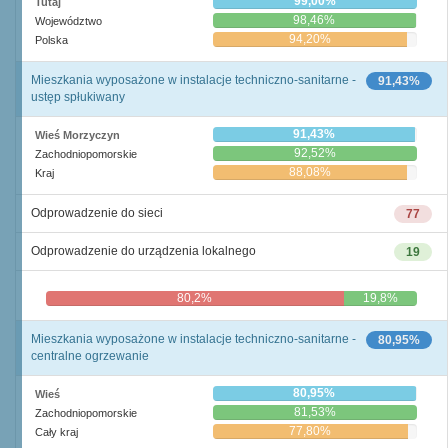
99,00%
Tutaj
98,46%
Województwo
94,20%
Polska
Mieszkania wyposażone w instalacje techniczno-sanitarne -
91,43%
ustęp spłukiwany
91,43%
Wieś Morzyczyn
92,52%
Zachodniopomorskie
88,08%
Kraj
Odprowadzenie do sieci
77
Odprowadzenie do urządzenia lokalnego
19
80,2%
19,8%
Mieszkania wyposażone w instalacje techniczno-sanitarne -
80,95%
centralne ogrzewanie
80,95%
Wieś
81,53%
Zachodniopomorskie
77,80%
Cały kraj