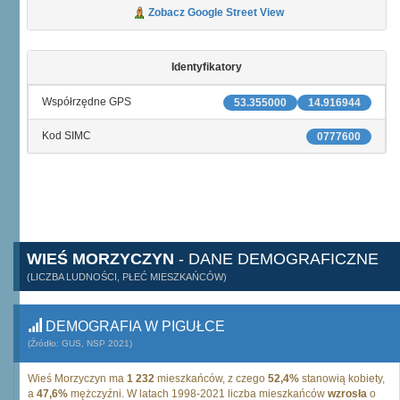
Zobacz Google Street View
Identyfikatory
Współrzędne GPS
53.355000
14.916944
Kod SIMC
0777600
WIEŚ MORZYCZYN
- DANE DEMOGRAFICZNE
(LICZBA LUDNOŚCI, PŁEĆ MIESZKAŃCÓW)
DEMOGRAFIA W PIGUŁCE
(Źródło: GUS, NSP 2021)
Wieś Morzyczyn ma
1 232
mieszkańców, z czego
52,4%
stanowią kobiety,
a
47,6%
mężczyźni. W latach 1998-2021 liczba mieszkańców
wzrosła
o