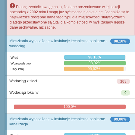
Proszę zwrócić uwagę na to, że dane prezentowane w tej sekcji
pochodzą z
2002
roku i mogą już być mocno nieaktualne. Jednakże są to
najświeższe dostępne dane tego typu dla miejscowości statystycznych
dlatego przedstawione są tutaj dla kompletności w myśl zasady lepsze
dane archiwalne, niż żadne.
Mieszkania wyposażone w instalacje techniczno-sanitarne -
98,10%
wodociąg
98,10%
Wieś
98,92%
Województwo
95,62%
Cały kraj
Wodociąg z sieci
103
Wodociąg lokalny
0
100,0%
0,0%
Mieszkania wyposażone w instalacje techniczno-sanitarne -
99,00%
kanalizacja