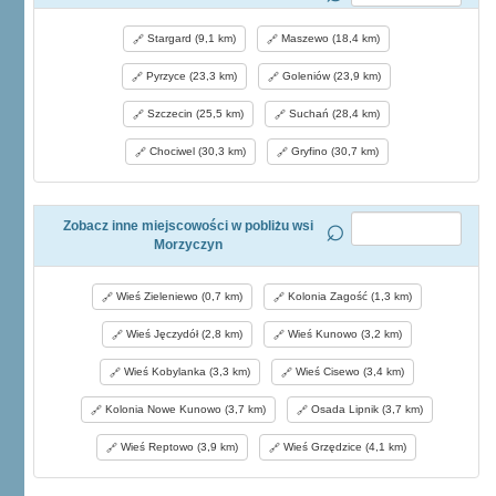
Stargard (9,1 km)
Maszewo (18,4 km)
Pyrzyce (23,3 km)
Goleniów (23,9 km)
Szczecin (25,5 km)
Suchań (28,4 km)
Chociwel (30,3 km)
Gryfino (30,7 km)
Zobacz inne miejscowości w pobliżu wsi
Morzyczyn
Wieś Zieleniewo (0,7 km)
Kolonia Zagość (1,3 km)
Wieś Jęczydół (2,8 km)
Wieś Kunowo (3,2 km)
Wieś Kobylanka (3,3 km)
Wieś Cisewo (3,4 km)
Kolonia Nowe Kunowo (3,7 km)
Osada Lipnik (3,7 km)
Wieś Reptowo (3,9 km)
Wieś Grzędzice (4,1 km)