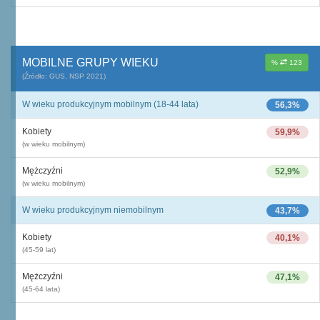
MOBILNE GRUPY WIEKU
%
123
(Źródło: GUS, NSP 2021)
W wieku produkcyjnym mobilnym (18-44 lata)
56,3%
Kobiety
59,9%
(w wieku mobilnym)
Mężczyźni
52,9%
(w wieku mobilnym)
W wieku produkcyjnym niemobilnym
43,7%
Kobiety
40,1%
(45-59 lat)
Mężczyźni
47,1%
(45-64 lata)