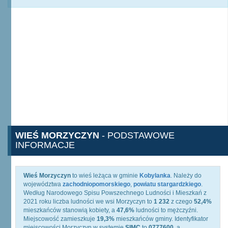
WIEŚ MORZYCZYN
- PODSTAWOWE
INFORMACJE
Wieś Morzyczyn
to wieś leżąca w gminie
Kobylanka
. Należy do
województwa
zachodniopomorskiego
,
powiatu stargardzkiego
.
Według Narodowego Spisu Powszechnego Ludności i Mieszkań z
2021 roku liczba ludności we wsi Morzyczyn to
1 232
z czego
52,4%
mieszkańców stanowią kobiety, a
47,6%
ludności to mężczyźni.
Miejscowość zamieszkuje
19,3%
mieszkańców gminy. Identyfikator
miejscowości Morzyczyn w systemie
SIMC
to
0777600
, a