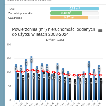
2
0,61 m
Tutaj
2
0,40 m
Zachodniopomorskie
2
0,47 m
Cała Polska
2
Powierzchnia (m
) nieruchomości oddanych
do użytku w latach 2008-2024
(Źródło: GUS)
200
150
158,5
148,5
141,6
133,6
131,8
131,4
128,3
127,1
126,0
122,6
116,3
100
111,5
104,0
103,2
103,3
97,2
96,9
96,4
95,8
96,4
95,6
94,0
93,4
91,1
86,9
83,3
80,6
79,8
79,7
78,9
77,9
78,7
75,0
50
0
2008
2009
2010
2011
2012
2013
2014
2015
2016
2017
2018
2019
2020
2021
2022
2023
2024