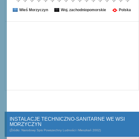
Wieś Morzyczyn
Woj. zachodniopomorskie
Polska
INSTALACJE TECHNICZNO-SANITARNE WE WSI
MORZYCZYN
(Źródło: Narodowy Spis Powszechny Ludności i Mieszkań 2002)