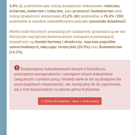
0,4%
(
1
) podmiotów jako rodzaj działalności deklarowało
rolnictwo,
leśnictwo, łowiectwo i rybactwo
, jako
przemysł i budownictwo
swój
rodzaj działalności deklarowało
23,2%
(
60
) podmiotów, a
76,4%
(
198
)
podmiotów w rejestrze zakwalifikowana jest jako
pozostała działalność
.
Wśród osób fizycznych prowadzących działalność gospodarczą we wsi
Morzyczyn najczęściej deklarowanymi rodzajami przeważającej
działalności są
Handel hurtowy i detaliczny; naprawa pojazdów
samochodowych, włączając motocykle (20.5%)
oraz
Budownictwo
(14.1%)
.
Dysponujemy rozbudowanymi danymi o bezrobociu,
przeciętnym wynagrodzeniu i szeregiem innych wskaźników
związanych z rynkiem pracy. Niestety dane te nie są dostępne dla
poszczególnych miejscowości, ale zachęcamy do do zapoznania
się z nimi bezpośrednio na stronie gminy Kobylanka.
Gmina Kobylanka - dane o rynku pracy