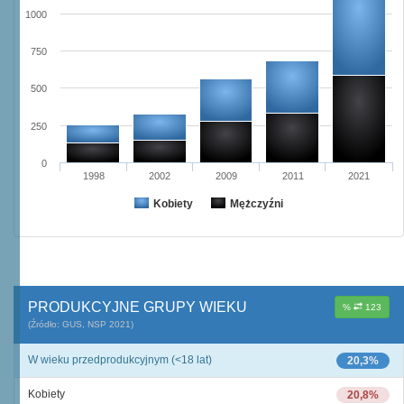
1000
750
500
250
0
1998
2002
2009
2011
2021
Kobiety
Mężczyźni
PRODUKCYJNE GRUPY WIEKU
%
123
(Źródło: GUS, NSP 2021)
W wieku przedprodukcyjnym (<18 lat)
20,3%
Kobiety
20,8%