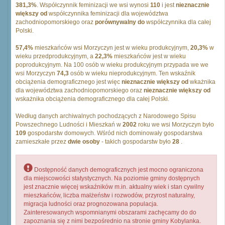
381,3%
. Współczynnik feminizacji we wsi wynosi
110
i jest
nieznacznie
większy od
współczynnika feminizacji dla województwa
zachodniopomorskiego oraz
porównywalny do
współczynnika dla całej
Polski.
57,4%
mieszkańców wsi Morzyczyn jest w wieku produkcyjnym,
20,3%
w
wieku przedprodukcyjnym, a
22,3%
mieszkańców jest w wieku
poprodukcyjnym. Na 100 osób w wieku produkcyjnym przypada we we
wsi Morzyczyn
74,3
osób w wieku nieprodukcyjnym. Ten wskaźnik
obciążenia demograficznego jest więc
nieznacznie większy od
wkażnika
dla województwa zachodniopomorskiego oraz
nieznacznie większy od
wskażnika obciążenia demograficznego dla całej Polski.
Według danych archiwalnych pochodzących z Narodowego Spisu
Powszechnego Ludności i Mieszkań w
2002
roku we wsi Morzyczyn było
109
gospodarstw domowych. Wśród nich dominowały gospodarstwa
zamieszkałe przez
dwie osoby
- takich gospodarstw było
28
.
Dostępność danych demograficznych jest mocno ograniczona
dla miejscowości statystycznych. Na poziomie gminy dostępnych
jest znacznie więcej wskaźników m.in. aktualny wiek i stan cywilny
mieszkańców, liczba małżeństw i rozwodów, przyrost naturalny,
migracja ludności oraz prognozowana populacja.
Zainteresowanych wspomnianymi obszarami zachęcamy do do
zapoznania się z nimi bezpośrednio na stronie gminy Kobylanka.