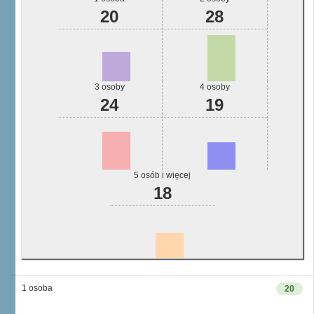
20
28
3 osoby
4 osoby
24
19
5 osób i więcej
18
1 osoba
20