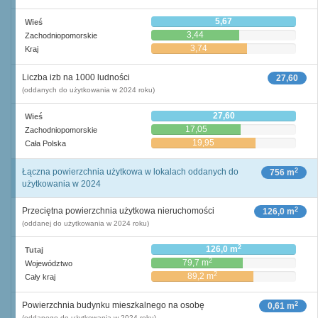
5,67
Wieś
3,44
Zachodniopomorskie
3,74
Kraj
Liczba izb na 1000 ludności
27,60
(oddanych do użytkowania w 2024 roku)
27,60
Wieś
17,05
Zachodniopomorskie
19,95
Cała Polska
2
Łączna powierzchnia użytkowa w lokalach oddanych do
756 m
użytkowania w 2024
2
Przeciętna powierzchnia użytkowa nieruchomości
126,0 m
(oddanej do użytkowania w 2024 roku)
2
126,0 m
Tutaj
2
79,7 m
Województwo
2
89,2 m
Cały kraj
2
Powierzchnia budynku mieszkalnego na osobę
0,61 m
(oddanego do użytkowania w 2024 roku)