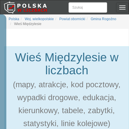
Pok
naw
Polska
Woj. wielkopolskie
Powiat obornicki
Gmina Rogoźno
Wieś Międzylesie
Wieś Międzylesie w
liczbach
(mapy, atrakcje, kod pocztowy,
wypadki drogowe, edukacja,
kierunkowy, tabele, zabytki,
statystyki, linie kolejowe)