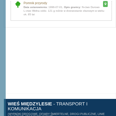
Pomnik przyrody
Data ustanowienia:
1996-07-01,
Opis granicy:
N-ctwo Durowo
L-ctwo Wełna oddz. 121 g rośnie w drzewostanie olszowym w wieku
ok. 85 lat
WIEŚ MIĘDZYLESIE
- TRANSPORT I
KOMUNIKACJA
(WYPADKI DROGOWE, OFIARY ŚMIERTELNE, DROGI PUBLICZNE, LINIE