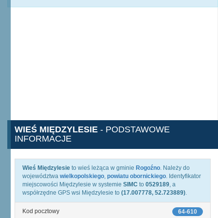
WIEŚ MIĘDZYLESIE
- PODSTAWOWE
INFORMACJE
Wieś Międzylesie
to wieś leżąca w gminie
Rogoźno
. Należy do
województwa
wielkopolskiego
,
powiatu obornickiego
. Identyfikator
miejscowości Międzylesie w systemie
SIMC
to
0529189
, a
współrzędne GPS wsi Międzylesie to
(17.007778, 52.723889)
.
Kod pocztowy
64-610