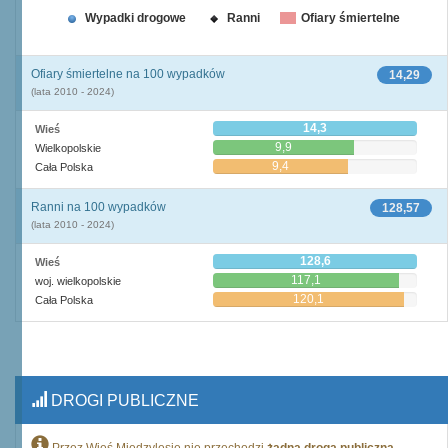
Wypadki drogowe
Ranni
Ofiary śmiertelne
Ofiary śmiertelne na 100 wypadków
14,29
(lata 2010 - 2024)
14,3
Wieś
9,9
Wielkopolskie
9,4
Cała Polska
Ranni na 100 wypadków
128,57
(lata 2010 - 2024)
128,6
Wieś
117,1
woj. wielkopolskie
120,1
Cała Polska
DROGI PUBLICZNE