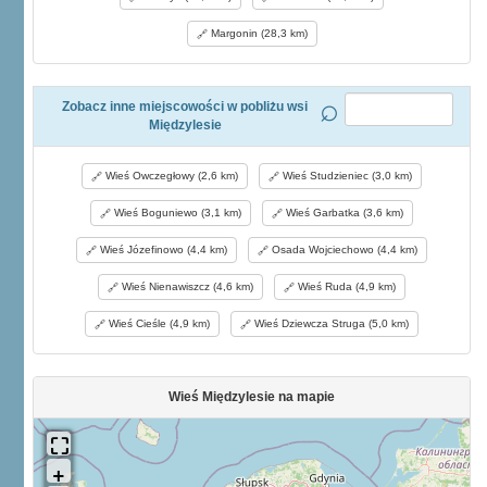
Margonin (28,3 km)
Zobacz inne miejscowości w pobliżu wsi
Międzylesie
Wieś Owczegłowy (2,6 km)
Wieś Studzieniec (3,0 km)
Wieś Boguniewo (3,1 km)
Wieś Garbatka (3,6 km)
Wieś Józefinowo (4,4 km)
Osada Wojciechowo (4,4 km)
Wieś Nienawiszcz (4,6 km)
Wieś Ruda (4,9 km)
Wieś Cieśle (4,9 km)
Wieś Dziewcza Struga (5,0 km)
Wieś Międzylesie na mapie