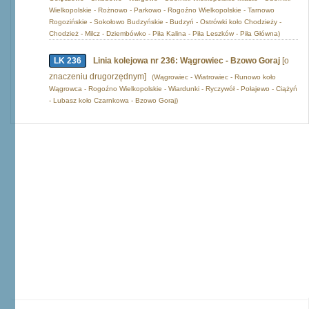
Wielkopolskie - Rożnowo - Parkowo - Rogoźno Wielkopolskie - Tarnowo
Rogozińskie - Sokołowo Budzyńskie - Budzyń - Ostrówki koło Chodzieży -
Chodzież - Milcz - Dziembówko - Piła Kalina - Piła Leszków - Piła Główna)
LK 236
Linia kolejowa nr 236: Wągrowiec - Bzowo Goraj
[o
znaczeniu drugorzędnym]
(Wągrowiec - Wiatrowiec - Runowo koło
Wągrowca - Rogoźno Wielkopolskie - Wiardunki - Ryczywół - Połajewo - Ciążyń
- Lubasz koło Czarnkowa - Bzowo Goraj)