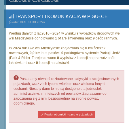
KOLEJOWE, STACJE KOLEJOWE)
TRANSPORT I KOMUNIKACJA W PIGUŁCE
(Źródło: GUS, 31.XII.2024)
Według danych z lat 2010 - 2024 w wyniku
7
wypadków drogowych we
wsi Międzylesie odnotowano
1
ofiarę śmiertelną oraz
9
osób rannych.
W 2024 roku we wsi Międzylesie znajdowało się
0
km ścieżek
rowerowych,
0,0 km
bus-pasów i
0
parkingów w systemie Parkuj i Jedź
(Park & Ride). Zarejestrowano
0
wypisów z licencji na przewóz osób
taksówkami oraz
0
licencji na taksówki.
Posiadamy również rozbudowane statystyki o zarejestrowanych
pojazdach, wraz z ich typem, wiekiem oraz wieloma innymi
cechami. Niestety dane te nie są dostępne dla jednostek
administracyjnych mniejszych od powiatów. Zapraszamy do
zapoznania się z nimi bezpośrednio na stronie powiatu
obornickiego.
Powiat obornicki - dane o pojazdach