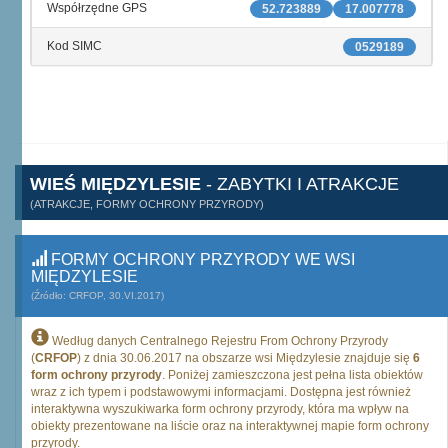
Współrzędne GPS
52.723889
17.007778
Kod SIMC
0529189
WIEŚ MIĘDZYLESIE
- ZABYTKI I ATRAKCJE
(ATRAKCJE, FORMY OCHRONY PRZYRODY)
FORMY OCHRONY PRZYRODY WE WSI
MIĘDZYLESIE
(Źródło: CRFOP, 30.VI.2017)
Według danych Centralnego Rejestru From Ochrony Przyrody
(
CRFOP
) z dnia 30.06.2017 na obszarze wsi Międzylesie znajduje się
6
form ochrony przyrody
. Poniżej zamieszczona jest pełna lista obiektów
wraz z ich typem i podstawowymi informacjami. Dostępna jest również
interaktywna wyszukiwarka form ochrony przyrody, która ma wpływ na
obiekty prezentowane na liście oraz na interaktywnej mapie form ochrony
przyrody.