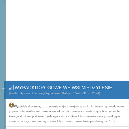
WYPADKI DROGOWE WE WSI MIĘDZYLESIE
(Źródło: Systemu Ewidencji Wypadków i Kolizji (SEWiK), 31.XII.2024)
Wypadek drogowy
, to zdarzenie mające miejsce w ruchu lądowym, spowodowane
poprzez nieumyślne naruszenie zasad bezpieczeństwa obowiązujących w tym ruchu,
którego skutkiem jest śmierć jednego z uczestników lub obrażenia ciała powodujące
naruszenie czynności narządu ciała lub rozstrój zdrowia trwające dłużej niż 7 dni.