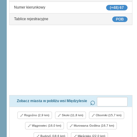
Numer kierunkowy
(+48) 67
Tablice rejestracyjne
POB
Zobacz miasta w pobliżu wsi Międzylesie
Rogoźno (2,9 km)
Skoki (11,8 km)
Oborniki (15,7 km)
Wągrowiec (16,0 km)
Murowana Goślina (16,7 km)
Budzyń (18,6 km)
Mieścisko (22,0 km)