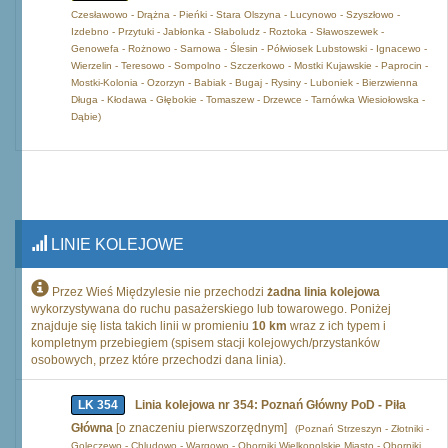
Czesławowo - Drążna - Pieńki - Stara Olszyna - Lucynowo - Szyszłowo -
Izdebno - Przytuki - Jabłonka - Słaboludz - Roztoka - Sławoszewek -
Genowefa - Rożnowo - Sarnowa - Ślesin - Półwiosek Lubstowski - Ignacewo -
Wierzelin - Teresowo - Sompolno - Szczerkowo - Mostki Kujawskie - Paprocin -
Mostki-Kolonia - Ozorzyn - Babiak - Bugaj - Rysiny - Luboniek - Bierzwienna
Długa - Kłodawa - Głębokie - Tomaszew - Drzewce - Tarnówka Wiesiołowska -
Dąbie)
LINIE KOLEJOWE
Przez Wieś Międzylesie nie przechodzi
żadna linia kolejowa
wykorzystywana do ruchu pasażerskiego lub towarowego. Poniżej
znajduje się lista takich linii w promieniu
10 km
wraz z ich typem i
kompletnym przebiegiem (spisem stacji kolejowych/przystanków
osobowych, przez które przechodzi dana linia).
LK 354
Linia kolejowa nr 354: Poznań Główny PoD - Piła
Główna
[o znaczeniu pierwszorzędnym]
(Poznań Strzeszyn - Złotniki -
Golęczewo - Chludowo - Wargowo - Oborniki Wielkopolskie Miasto - Oborniki