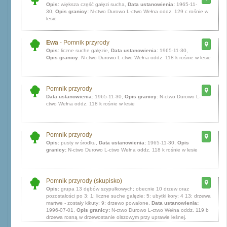
Opis:
większa część gałęzi sucha,
Data ustanowienia:
1965-11-
30,
Opis granicy:
N-ctwo Durowo L-ctwo Wełna oddz. 129 c rośnie w
lesie
Ewa
- Pomnik przyrody
Opis:
liczne suche gałęzie,
Data ustanowienia:
1965-11-30,
Opis granicy:
N-ctwo Durowo L-ctwo Wełna oddz. 118 k rośnie w lesie
Pomnik przyrody
Data ustanowienia:
1965-11-30,
Opis granicy:
N-ctwo Durowo L-
ctwo Wełna oddz. 118 k rośnie w lesie
Pomnik przyrody
Opis:
pusty w środku,
Data ustanowienia:
1965-11-30,
Opis
granicy:
N-ctwo Durowo L-ctwo Wełna oddz. 118 k rośnie w lesie
Pomnik przyrody (skupisko)
Opis:
grupa 13 dębów szypułkowych; obecnie 10 drzew oraz
pozostałości po 3; 1: liczne suche gałęzie; 5: ubytki kory; 4 13: drzewa
martwe - zostały kikuty; 9: drzewo powalone,
Data ustanowienia:
1996-07-01,
Opis granicy:
N-ctwo Durowo L-ctwo Wełna oddz. 119 b
drzewa rosną w drzewostanie olszowym przy uprawie leśnej.