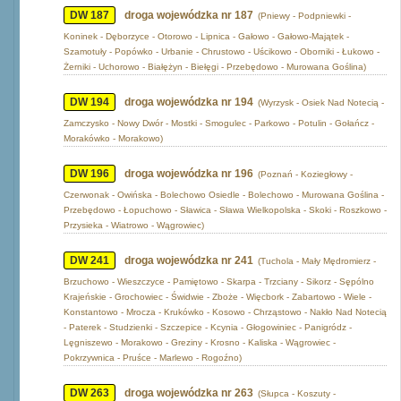
DW 187
droga wojewódzka nr 187
(Pniewy - Podpniewki -
Koninek - Dęborzyce - Otorowo - Lipnica - Gałowo - Gałowo-Majątek -
Szamotuły - Popówko - Urbanie - Chrustowo - Uścikowo - Oborniki - Łukowo -
Żerniki - Uchorowo - Białężyn - Biełęgi - Przebędowo - Murowana Goślina)
DW 194
droga wojewódzka nr 194
(Wyrzysk - Osiek Nad Notecią -
Zamczysko - Nowy Dwór - Mostki - Smogulec - Parkowo - Potulin - Gołańcz -
Morakówko - Morakowo)
DW 196
droga wojewódzka nr 196
(Poznań - Koziegłowy -
Czerwonak - Owińska - Bolechowo Osiedle - Bolechowo - Murowana Goślina -
Przebędowo - Łopuchowo - Sławica - Sława Wielkopolska - Skoki - Roszkowo -
Przysieka - Wiatrowo - Wągrowiec)
DW 241
droga wojewódzka nr 241
(Tuchola - Mały Mędromierz -
Brzuchowo - Wieszczyce - Pamiętowo - Skarpa - Trzciany - Sikorz - Sępólno
Krajeńskie - Grochowiec - Świdwie - Zboże - Więcbork - Zabartowo - Wiele -
Konstantowo - Mrocza - Krukówko - Kosowo - Chrząstowo - Nakło Nad Notecią
- Paterek - Studzienki - Szczepice - Kcynia - Głogowiniec - Panigródz -
Lęgniszewo - Morakowo - Greziny - Krosno - Kaliska - Wągrowiec -
Pokrzywnica - Pruśce - Marlewo - Rogoźno)
DW 263
droga wojewódzka nr 263
(Słupca - Koszuty -