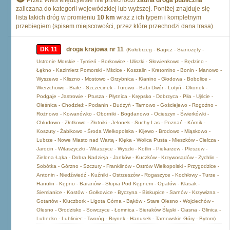
Przez Wieś Międzylesie nie przechodzi
żadna droga publiczna
zaliczana do kategorii wojewódzkiej lub wyższej. Poniżej znajduje się
lista takich dróg w promieniu
10 km
wraz z ich typem i kompletnym
przebiegiem (spisem miejscowości, przez które przechodzi dana trasa).
DK 11
droga krajowa nr 11
(Kołobrzeg - Bagicz - Sianożęty -
Ustronie Morskie - Tymień - Borkowice - Uliszki - Słowienkowo - Będzino -
Łękno - Kazimierz Pomorski - Mścice - Koszalin - Kretomino - Bonin - Manowo -
Wyszewo - Kliszno - Mostowo - Grzybnica - Kłanino - Głodowa - Bobolice -
Wierzchowo - Białe - Szczecinek - Turowo - Babi Dwór - Lotyń - Okonek -
Podgaje - Jastrowie - Ptusza - Płytnica - Krępsko - Dobrzyca - Piła - Ujście -
Oleśnica - Chodzież - Podanin - Budzyń - Tarnowo - Gościejewo - Rogoźno -
Rożnowo - Kowanówko - Oborniki - Bogdanowo - Ocieszyn - Świerkówki -
Chludowo - Złotkowo - Złotniki - Jelonek - Suchy Las - Poznań - Kórnik -
Koszuty - Żabikowo - Środa Wielkopolska - Kijewo - Brodowo - Miąskowo -
Lubrze - Nowe Miasto nad Wartą - Klęka - Wolica Pusta - Mieszków - Cielcza -
Jarocin - Witaszyczki - Witaszyce - Wyszki - Kotlin - Piekarzew - Pleszew -
Zielona Łąka - Dobra Nadzieja - Janków - Kuczków - Krzywosądów - Zychlin -
Sobótka - Górzno - Szczury - Franklinów - Ostrów Wielkopolski - Przygodzice -
Antonin - Niedźwiedź - Kuźniki - Ostrzeszów - Rogaszyce - Kochłowy - Turze -
Hanulin - Kępno - Baranów - Słupia Pod Kępnem - Opatów - Klasak -
Siemianice - Kostów - Gołkowice - Byczyna - Biskupice - Sarnów - Krzywizna -
Gotartów - Kluczbork - Ligota Górna - Bąków - Stare Olesno - Wojciechów -
Olesno - Grodzisko - Sowczyce - Łomnica - Sieraków Śląski - Ciasna - Glinica -
Lubecko - Lubliniec - Tworóg - Brynek - Hanusek - Tarnowskie Góry - Bytom)