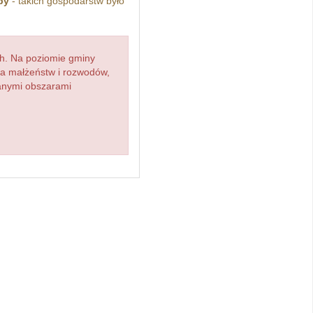
by
- takich gospodarstw było
h. Na poziomie gminy
zba małżeństw i rozwodów,
ianymi obszarami