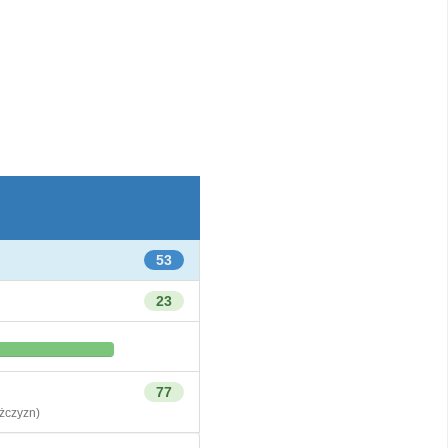
53
23
77
czyzn)