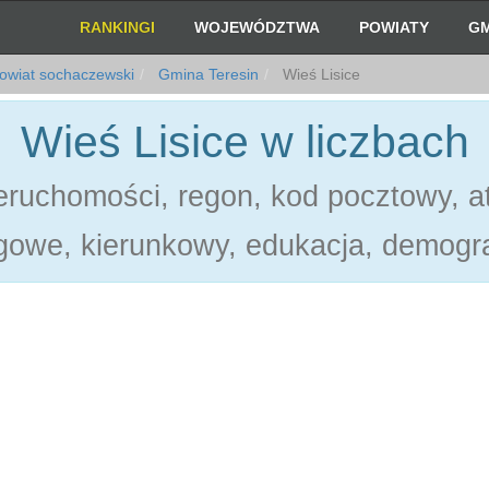
RANKINGI
WOJEWÓDZTWA
POWIATY
GM
owiat sochaczewski
Gmina Teresin
Wieś Lisice
Wieś Lisice w liczbach
ruchomości, regon, kod pocztowy, at
gowe, kierunkowy, edukacja, demogra