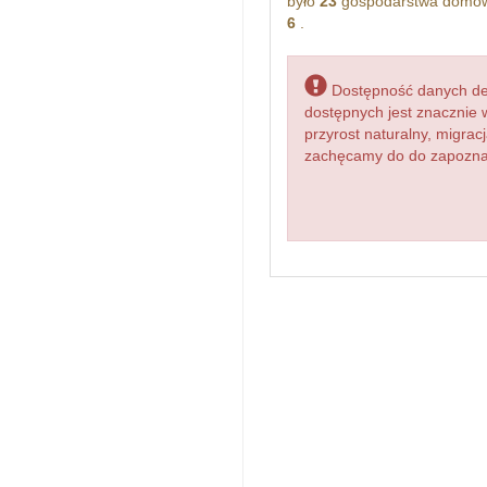
było
23
gospodarstwa domowe
6
.
Dostępność danych dem
dostępnych jest znacznie 
przyrost naturalny, migr
zachęcamy do do zapoznani