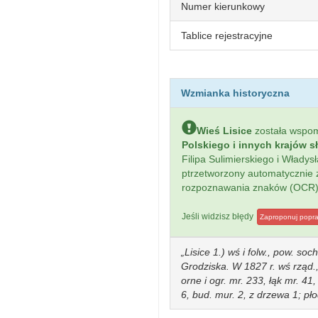
Numer kierunkowy
Tablice rejestracyjne
Wzmianka historyczna
Wieś Lisice
została wspo
Polskiego i innych krajów s
Filipa Sulimierskiego i Włady
ptrzetworzony automatycznie
rozpoznawania znaków (OCR)
Jeśli widzisz błędy
Zaproponuj popr
Lisice 1.) wś i folw., pow. so
Grodziska. W 1827 r. wś rząd.,
orne i ogr. mr. 233, łąk mr. 41,
6, bud. mur. 2, z drzewa 1; pł