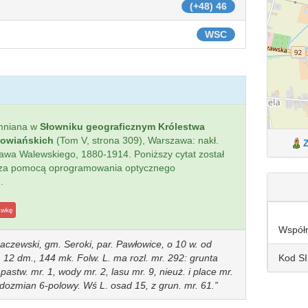
(+48) 46
WSC
mniana w
Słowniku geograficznym Królestwa
łowiańskich
(Tom V, strona 309), Warszawa: nakł.
sława Walewskiego, 1880-1914. Poniższy cytat został
 za pomocą oprogramowania optycznego
.
awkę
Współ
chaczewski, gm. Seroki, par. Pawłowice, o 10 w. od
Kod S
 12 dm., 144 mk. Folw. L. ma rozl. mr. 292: grunta
 pastw. mr. 1, wody mr. 2, lasu mr. 9, nieuż. i place mr.
odozmian 6-polowy. Wś L. osad 15, z grun. mr. 61.