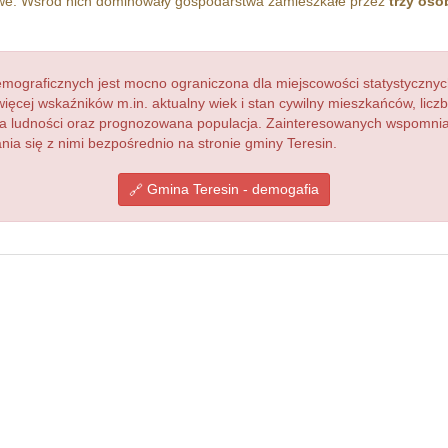
. Wśród nich dominowały gospodarstwa zamieszkałe przez
trzy oso
ograficznych jest mocno ograniczona dla miejscowości statystycznyc
więcej wskaźników m.in. aktualny wiek i stan cywilny mieszkańców, lic
acja ludności oraz prognozowana populacja. Zainteresowanych wspomn
a się z nimi bezpośrednio na stronie gminy Teresin.
Gmina Teresin - demogafia