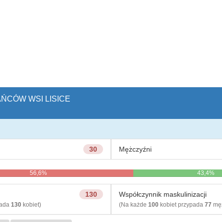
AŃCÓW WSI LISICE
30
Mężczyźni
56,6%
43,4%
130
Współczynnik maskulinizacji
pada
130
kobiet)
(Na każde
100
kobiet przypada
77
męż