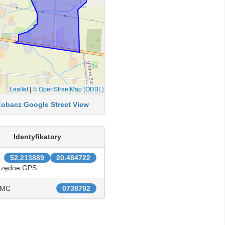
Leaflet
|
© OpenStreetMap (ODBL)
Zobacz Google Street View
Identyfikatory
52.213889
20.484722
rzędne GPS
IMC
0738792