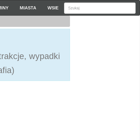
INY
MIASTA
WSIE
rakcje, wypadki
fia)