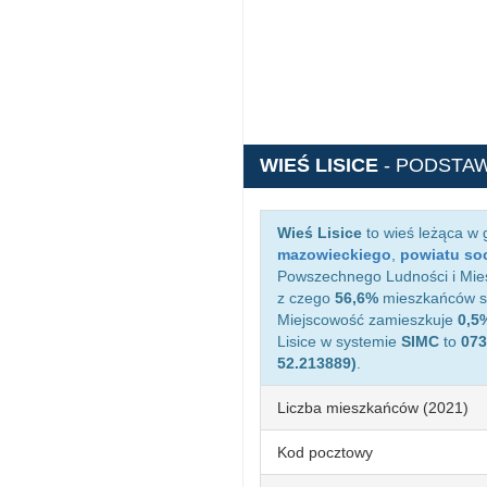
WIEŚ LISICE
- PODSTA
Wieś Lisice
to wieś leżąca w
mazowieckiego
,
powiatu so
Powszechnego Ludności i Miesz
z czego
56,6%
mieszkańców st
Miejscowość zamieszkuje
0,5
Lisice w systemie
SIMC
to
073
52.213889)
.
Liczba mieszkańców (2021)
Kod pocztowy