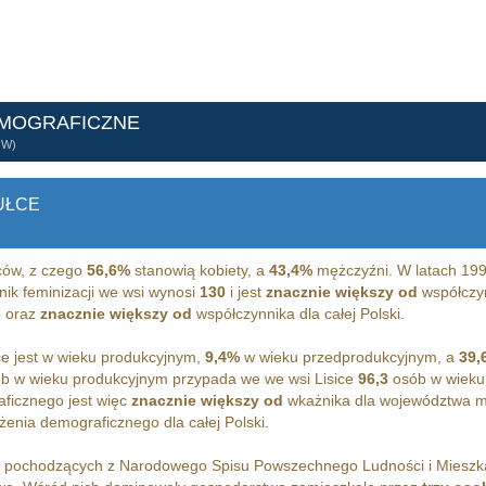
EMOGRAFICZNE
ÓW)
UŁCE
ów, z czego
56,6%
stanowią kobiety, a
43,4%
mężczyźni. W latach 19
nik feminizacji we wsi wynosi
130
i jest
znacznie większy od
współczyn
 oraz
znacznie większy od
współczynnika dla całej Polski.
e jest w wieku produkcyjnym,
9,4%
w wieku przedprodukcyjnym, a
39,
b w wieku produkcyjnym przypada we we wsi Lisice
96,3
osób w wieku
ficznego jest więc
znacznie większy od
wkażnika dla województwa 
enia demograficznego dla całej Polski.
h pochodzących z Narodowego Spisu Powszechnego Ludności i Miesz