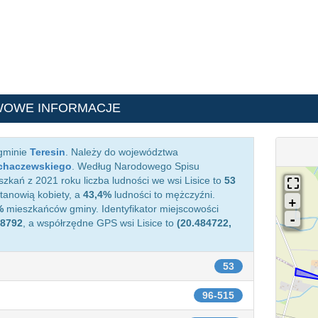
WOWE INFORMACJE
 gminie
Teresin
. Należy do województwa
chaczewskiego
. Według Narodowego Spisu
kań z 2021 roku liczba ludności we wsi Lisice to
53
anowią kobiety, a
43,4%
ludności to mężczyźni.
%
mieszkańców gminy. Identyfikator miejscowości
8792
, a współrzędne GPS wsi Lisice to
(20.484722,
53
96-515