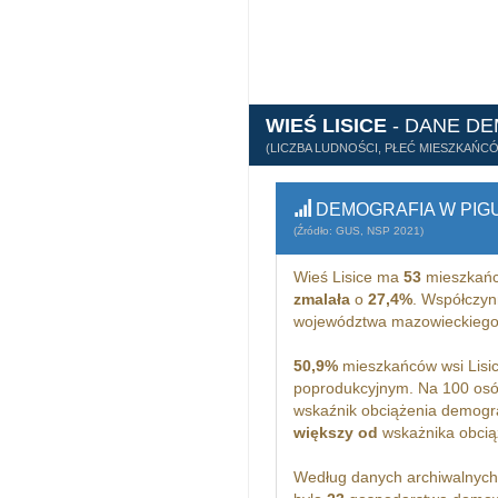
WIEŚ LISICE
- DANE D
(LICZBA LUDNOŚCI, PŁEĆ MIESZKAŃC
DEMOGRAFIA W PIG
(Źródło: GUS, NSP 2021)
Wieś Lisice ma
53
mieszkańc
zmalała
o
27,4%
. Współczyn
województwa mazowieckiego
50,9%
mieszkańców wsi Lisic
poprodukcyjnym. Na 100 osó
wskaźnik obciążenia demogra
większy od
wskażnika obciąż
Według danych archiwalnyc