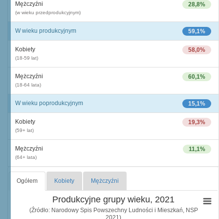
Mężczyźni
28,8%
(w wieku przedprodukcyjnym)
W wieku produkcyjnym
59,1%
Kobiety
58,0%
(18-59 lat)
Mężczyźni
60,1%
(18-64 lata)
W wieku poprodukcyjnym
15,1%
Kobiety
19,3%
(59+ lat)
Mężczyźni
11,1%
(64+ lata)
Ogółem
Kobiety
Mężczyźni
Produkcyjne grupy wieku, 2021
(Źródło: Narodowy Spis Powszechny Ludności i Mieszkań, NSP
2021)