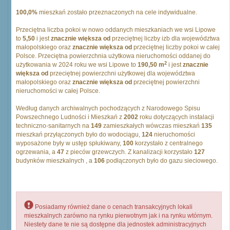
100,0%
mieszkań zostało przeznaczonych na cele indywidualne.
Przeciętna liczba pokoi w nowo oddanych mieszkaniach we wsi Lipowe
to
5,50
i jest
znacznie większa od
przeciętnej liczby izb dla województwa
małopolskiego oraz
znacznie większa od
przeciętnej liczby pokoi w całej
Polsce. Przeciętna powierzchnia użytkowa nieruchomości oddanej do
2
użytkowania w 2024 roku we wsi Lipowe to
190,50 m
i jest
znacznie
większa od
przeciętnej powierzchni użytkowej dla województwa
małopolskiego oraz
znacznie większa od
przeciętnej powierzchni
nieruchomości w całej Polsce.
Według danych archiwalnych pochodzących z Narodowego Spisu
Powszechnego Ludności i Mieszkań z
2002
roku dotyczących instalacji
techniczno-sanitarnych na
149
zamieszkałych wówczas mieszkań
135
mieszkań przyłączonych było do wodociągu,
124
nieruchomości
wyposażone były w ustęp spłukiwany,
100
korzystało z centralnego
ogrzewania, a
47
z pieców grzewczych. Z kanalizacji korzystało
127
budynków mieszkalnych , a
106
podłączonych było do gazu sieciowego.
Posiadamy również dane o cenach transakcyjnych lokali
mieszkalnych zarówno na rynku pierwotnym jak i na rynku wtórnym.
Niestety dane te nie są dostępne dla jednostek administracyjnych