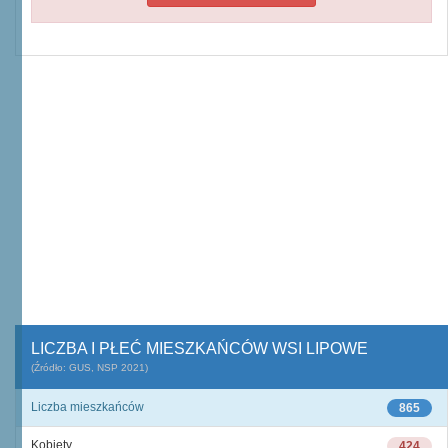
LICZBA I PŁEĆ MIESZKAŃCÓW WSI LIPOWE
(Źródło: GUS, NSP 2021)
Liczba mieszkańców
865
Kobiety
424