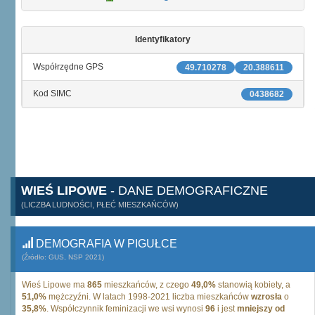
Identyfikatory
Współrzędne GPS
49.710278
20.388611
Kod SIMC
0438682
WIEŚ LIPOWE
- DANE DEMOGRAFICZNE
(LICZBA LUDNOŚCI, PŁEĆ MIESZKAŃCÓW)
DEMOGRAFIA W PIGUŁCE
(Źródło: GUS, NSP 2021)
Wieś Lipowe ma
865
mieszkańców, z czego
49,0%
stanowią kobiety, a
51,0%
mężczyźni. W latach 1998-2021 liczba mieszkańców
wzrosła
o
35,8%
. Współczynnik feminizacji we wsi wynosi
96
i jest
mniejszy od