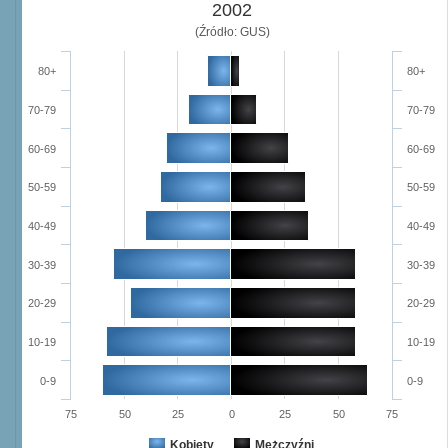
2002
(Źródło: GUS)
80+
80+
70-79
70-79
60-69
60-69
50-59
50-59
40-49
40-49
30-39
30-39
20-29
20-29
10-19
10-19
0-9
0-9
75
50
25
0
25
50
75
Kobiety
Mężczyźni