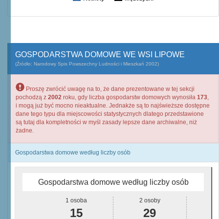
GOSPODARSTWA DOMOWE WE WSI LIPOWE
(Źródło: Narodowy Spis Powszechny Ludności i Mieszkań 2002)
Proszę zwrócić uwagę na to, że dane prezentowane w tej sekcji
pochodzą z
2002
roku, gdy liczba gospodarstw domowych wynosiła
173
,
i mogą już być mocno nieaktualne. Jednakże są to najświeższe dostępne
dane tego typu dla miejscowości statystycznych dlatego przedstawione
są tutaj dla kompletności w myśl zasady lepsze dane archiwalne, niż
żadne.
Gospodarstwa domowe według liczby osób
Gospodarstwa domowe według liczby osób
1 osoba
2 osoby
15
29