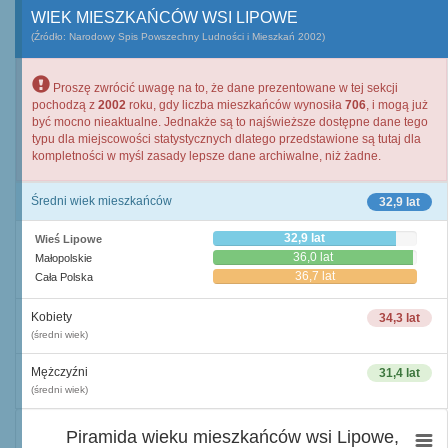
WIEK MIESZKAŃCÓW WSI LIPOWE
(Źródło: Narodowy Spis Powszechny Ludności i Mieszkań 2002)
Proszę zwrócić uwagę na to, że dane prezentowane w tej sekcji
pochodzą z
2002
roku, gdy liczba mieszkańców wynosiła
706
, i mogą już
być mocno nieaktualne. Jednakże są to najświeższe dostępne dane tego
typu dla miejscowości statystycznych dlatego przedstawione są tutaj dla
kompletności w myśl zasady lepsze dane archiwalne, niż żadne.
Średni wiek mieszkańców
32,9 lat
32,9 lat
Wieś Lipowe
36,0 lat
Małopolskie
36,7 lat
Cała Polska
Kobiety
34,3 lat
(średni wiek)
Mężczyźni
31,4 lat
(średni wiek)
Piramida wieku mieszkańców wsi Lipowe,