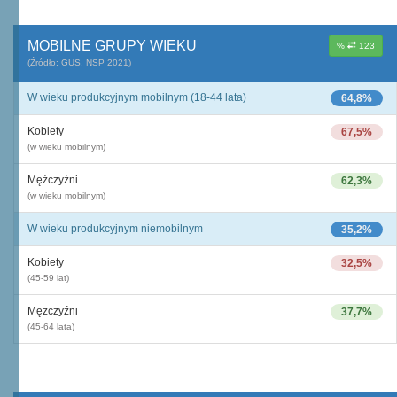
MOBILNE GRUPY WIEKU
%
123
(Źródło: GUS, NSP 2021)
W wieku produkcyjnym mobilnym (18-44 lata)
64,8%
Kobiety
67,5%
(w wieku mobilnym)
Mężczyźni
62,3%
(w wieku mobilnym)
W wieku produkcyjnym niemobilnym
35,2%
Kobiety
32,5%
(45-59 lat)
Mężczyźni
37,7%
(45-64 lata)