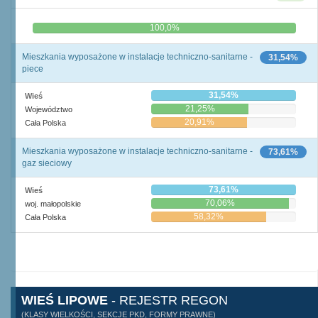
0,0%
100,0%
Mieszkania wyposażone w instalacje techniczno-sanitarne -
31,54%
piece
31,54%
Wieś
21,25%
Województwo
20,91%
Cała Polska
Mieszkania wyposażone w instalacje techniczno-sanitarne -
73,61%
gaz sieciowy
73,61%
Wieś
70,06%
woj. małopolskie
58,32%
Cała Polska
WIEŚ LIPOWE
- REJESTR REGON
(KLASY WIELKOŚCI, SEKCJE PKD, FORMY PRAWNE)