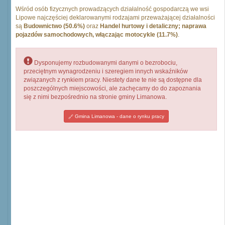
Wśród osób fizycznych prowadzących działalność gospodarczą we wsi
Lipowe najczęściej deklarowanymi rodzajami przeważającej działalności
są
Budownictwo (50.6%)
oraz
Handel hurtowy i detaliczny; naprawa
pojazdów samochodowych, włączając motocykle (11.7%)
.
Dysponujemy rozbudowanymi danymi o bezrobociu,
przeciętnym wynagrodzeniu i szeregiem innych wskaźników
związanych z rynkiem pracy. Niestety dane te nie są dostępne dla
poszczególnych miejscowości, ale zachęcamy do do zapoznania
się z nimi bezpośrednio na stronie gminy Limanowa.
Gmina Limanowa - dane o rynku pracy