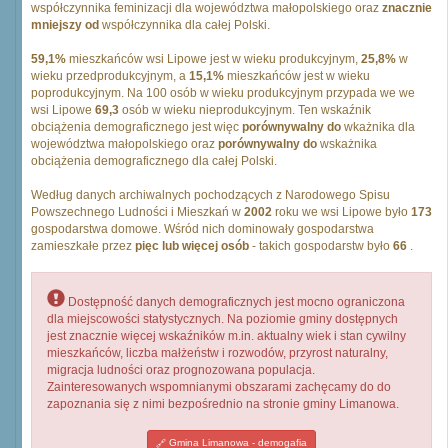
współczynnika feminizacji dla województwa małopolskiego oraz
znacznie
mniejszy od
współczynnika dla całej Polski.
59,1%
mieszkańców wsi Lipowe jest w wieku produkcyjnym,
25,8%
w
wieku przedprodukcyjnym, a
15,1%
mieszkańców jest w wieku
poprodukcyjnym. Na 100 osób w wieku produkcyjnym przypada we we
wsi Lipowe
69,3
osób w wieku nieprodukcyjnym. Ten wskaźnik
obciążenia demograficznego jest więc
porównywalny do
wkażnika dla
województwa małopolskiego oraz
porównywalny do
wskażnika
obciążenia demograficznego dla całej Polski.
Według danych archiwalnych pochodzących z Narodowego Spisu
Powszechnego Ludności i Mieszkań w
2002
roku we wsi Lipowe było
173
gospodarstwa domowe. Wśród nich dominowały gospodarstwa
zamieszkałe przez
pięc lub więcej osób
- takich gospodarstw było
66
.
Dostępność danych demograficznych jest mocno ograniczona
dla miejscowości statystycznych. Na poziomie gminy dostępnych
jest znacznie więcej wskaźników m.in. aktualny wiek i stan cywilny
mieszkańców, liczba małżeństw i rozwodów, przyrost naturalny,
migracja ludności oraz prognozowana populacja.
Zainteresowanych wspomnianymi obszarami zachęcamy do do
zapoznania się z nimi bezpośrednio na stronie gminy Limanowa.
Gmina Limanowa - demogafia