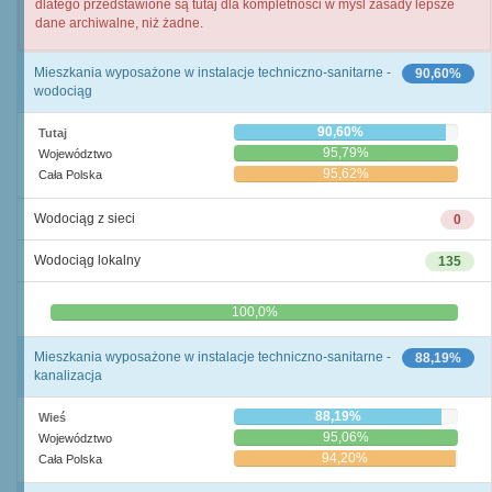
dlatego przedstawione są tutaj dla kompletności w myśl zasady lepsze
dane archiwalne, niż żadne.
Mieszkania wyposażone w instalacje techniczno-sanitarne -
90,60%
wodociąg
90,60%
Tutaj
95,79%
Województwo
95,62%
Cała Polska
Wodociąg z sieci
0
Wodociąg lokalny
135
0,0%
100,0%
Mieszkania wyposażone w instalacje techniczno-sanitarne -
88,19%
kanalizacja
88,19%
Wieś
95,06%
Województwo
94,20%
Cała Polska