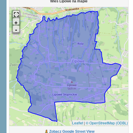
Wieś Lipowe na mapie
Leaflet
|
© OpenStreetMap (ODBL)
Zobacz Google Street View