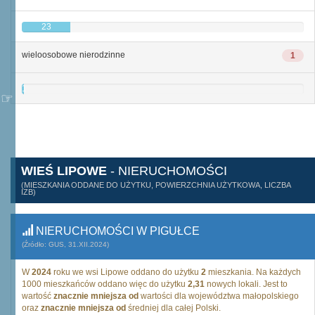
23
wieloosobowe nierodzinne
1
1
WIEŚ LIPOWE
- NIERUCHOMOŚCI
(MIESZKANIA ODDANE DO UŻYTKU, POWIERZCHNIA UŻYTKOWA, LICZBA
IZB)
NIERUCHOMOŚCI W PIGUŁCE
(Źródło: GUS, 31.XII.2024)
W
2024
roku we wsi Lipowe oddano do użytku
2
mieszkania. Na każdych
1000 mieszkańców oddano więc do użytku
2,31
nowych lokali. Jest to
wartość
znacznie mniejsza od
wartości dla województwa małopolskiego
oraz
znacznie mniejsza od
średniej dla całej Polski.