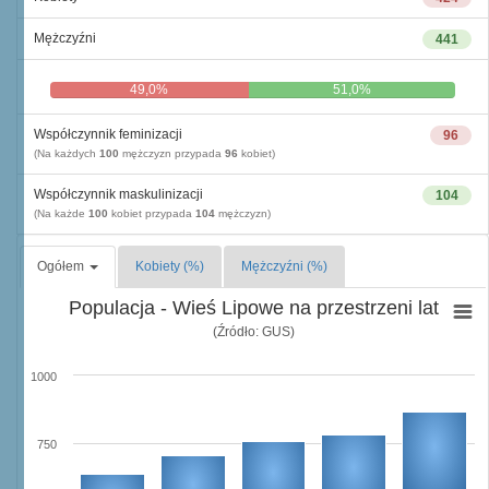
Mężczyźni
441
49,0%
51,0%
Współczynnik feminizacji
96
(Na każdych
100
mężczyzn przypada
96
kobiet)
Współczynnik maskulinizacji
104
(Na każde
100
kobiet przypada
104
mężczyzn)
Ogółem
Kobiety (%)
Mężczyźni (%)
Populacja - Wieś Lipowe na przestrzeni lat
(Źródło: GUS)
1000
750