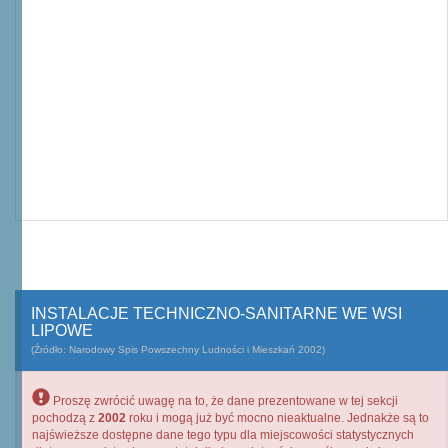
INSTALACJE TECHNICZNO-SANITARNE WE WSI
LIPOWE
(Źródło: Narodowy Spis Powszechny Ludności i Mieszkań 2002)
Proszę zwrócić uwagę na to, że dane prezentowane w tej sekcji
pochodzą z
2002
roku i mogą już być mocno nieaktualne. Jednakże są to
najświeższe dostępne dane tego typu dla miejscowości statystycznych