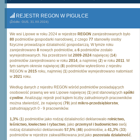
REJESTR REGON W PIGUŁCE
(Źródło: GUS, 31.XII.2024)
We wsi Lipowe w roku 2024 w rejestrze
REGON
zarejestrowanych było
80
podmiotów gospodarki narodowej, z czego
77
stanowiły osoby
fizyczne prowadzące działalność gospodarczą. W tymże roku
zarejestrowano
8
nowych podmiotów, a
6
podmiotów zostało
wyrejestrowanych. Na przestrzeni lat
2009
-
2024
najwięcej (
14
)
podmiotów zarejestrowano w roku
2014
, a najmniej (
2
) w roku
2011
. W
tym samym okresie najwięcej (
8
) podmiotów wykreślono z rejestru
REGON w
2015
roku, najmniej (
1
) podmiotów wyrejestrowano natomiast
w
2021
roku.
Według danych z rejestru REGON wśród podmiotów posiadających
osobowość prawną we wsi Lipowe najwięcej (
1
) jest stanowiących
spólki
cywilne
. Analizując rejestr pod kątem liczby zatrudnionych pracowników
można stwierdzić, że najwięcej (
79
) jest
mikro-przedsiębiorstw
,
zatrudniających 0 - 9 pracowników.
1,3%
(
1
) podmiotów jako rodzaj działalności deklarowało
rolnictwo,
leśnictwo, łowiectwo i rybactwo
, jako
przemysł i budownictwo
swój
rodzaj działalności deklarowało
57,5%
(
46
) podmiotów, a
41,3%
(
33
)
podmiotów w rejestrze zakwalifikowana jest jako
pozostała działalność
.