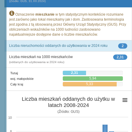
(Źródło: GUS, 31.XII.2024)
Oznaczenie
mieszkanie
w tym statystycznym kontekście rozumiane
jest zarówno jako lokal mieszkalny jak i dom. Zastosowana terminologia
jest zgodna z tą stosowaną przez Główny Urząd Statystyczny (GUS). Przy
obliczeniach wskaźników na 1000 ludności zastosowano
najaktualniejsze dostępne dane o liczbie mieszkańców.
Liczba nieruchomości oddanych do użytkowania w 2024 roku
2
Liczba mieszkań na 1000 mieszkańców
2,31
(oddanych do użytkowania w 2024 roku)
2,31
Tutaj
5,94
woj. małopolskie
5,33
Cały kraj
Liczba mieszkań oddanych do użytku w
latach 2008-2024
(Źródło: GUS)
10
8