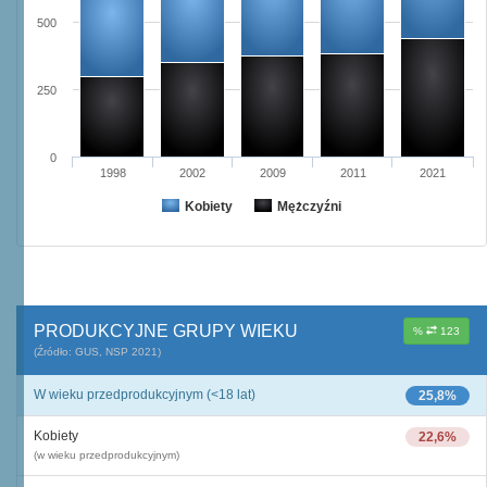
500
250
0
1998
2002
2009
2011
2021
Kobiety
Mężczyźni
PRODUKCYJNE GRUPY WIEKU
%
123
(Źródło: GUS, NSP 2021)
W wieku przedprodukcyjnym (<18 lat)
25,8%
Kobiety
22,6%
(w wieku przedprodukcyjnym)