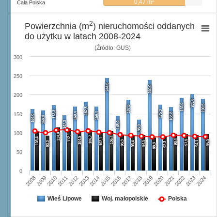
2
0,47 m
Cała Polska
2
Powierzchnia (m
) nieruchomości oddanych
do użytku w latach 2008-2024
(Źródło: GUS)
300
250
244,5
240,0
200
203,6
193,0
190,5
187,5
182,5
175,3
173,3
169,4
169,4
168,8
150
164,0
160,0
147,3
145,0
135,0
100
114,9
112,1
106,7
106,4
104,5
103,4
102,1
98,4
97,5
96,5
95,3
94,5
94,1
93,3
93,4
92,3
88,3
50
0
2008
2009
2010
2011
2012
2013
2014
2015
2016
2017
2018
2019
2020
2021
2022
2023
2024
Wieś Lipowe
Woj. małopolskie
Polska