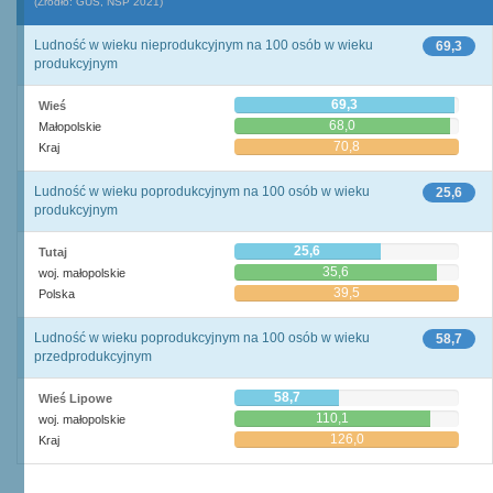
(Źródło: GUS, NSP 2021)
Ludność w wieku nieprodukcyjnym na 100 osób w wieku
69,3
produkcyjnym
69,3
Wieś
68,0
Małopolskie
70,8
Kraj
Ludność w wieku poprodukcyjnym na 100 osób w wieku
25,6
produkcyjnym
25,6
Tutaj
35,6
woj. małopolskie
39,5
Polska
Ludność w wieku poprodukcyjnym na 100 osób w wieku
58,7
przedprodukcyjnym
58,7
Wieś Lipowe
110,1
woj. małopolskie
126,0
Kraj