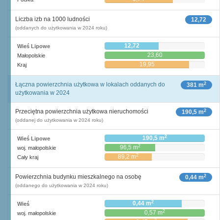
Liczba izb na 1000 ludności
12,72
(oddanych do użytkowania w 2024 roku)
12,72
Wieś Lipowe
23,60
Małopolskie
19,95
Kraj
2
Łączna powierzchnia użytkowa w lokalach oddanych do
381 m
użytkowania w 2024
2
Przeciętna powierzchnia użytkowa nieruchomości
190,5 m
(oddanej do użytkowania w 2024 roku)
2
190,5 m
Wieś Lipowe
2
96,5 m
woj. małopolskie
2
89,2 m
Cały kraj
2
Powierzchnia budynku mieszkalnego na osobę
0,44 m
(oddanego do użytkowania w 2024 roku)
2
0,44 m
Wieś
2
0,57 m
woj. małopolskie