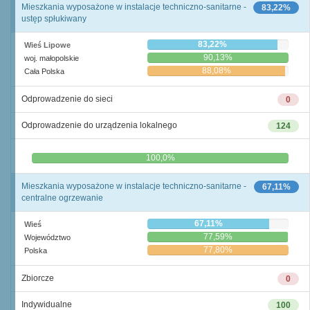
Mieszkania wyposażone w instalacje techniczno-sanitarne -
83,22%
ustęp spłukiwany
83,22%
Wieś Lipowe
90,13%
woj. małopolskie
88,08%
Cała Polska
Odprowadzenie do sieci
0
Odprowadzenie do urządzenia lokalnego
124
0,0%
100,0%
Mieszkania wyposażone w instalacje techniczno-sanitarne -
67,11%
centralne ogrzewanie
67,11%
Wieś
77,59%
Województwo
77,80%
Polska
Zbiorcze
0
Indywidualne
100