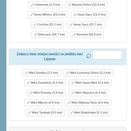
Limanowa (2,5 km)
Mszana Dolna (22,6 km)
Nowy Wiśnicz (23,4 km)
Stary Sącz (23,9 km)
Czchów (25,2 km)
Nowy Sącz (25,7 km)
Dobczyce (28,7 km)
Bochnia (28,9 km)
Zobacz inne miejscowości w pobliżu wsi
Lipowe
Wieś Sowliny (2,5 km)
Wieś Łososina Górna (3,3 km)
Wieś Zamieście (3,3 km)
Wieś Stara Wieś (3,4 km)
Wieś Koszary (3,6 km)
Wieś Słopnice (4,4 km)
Wieś Młynne (4,5 km)
Wieś Walowa Góra (4,6 km)
Wieś Tymbark (5,0 km)
Wieś Bałażówka (5,1 km)