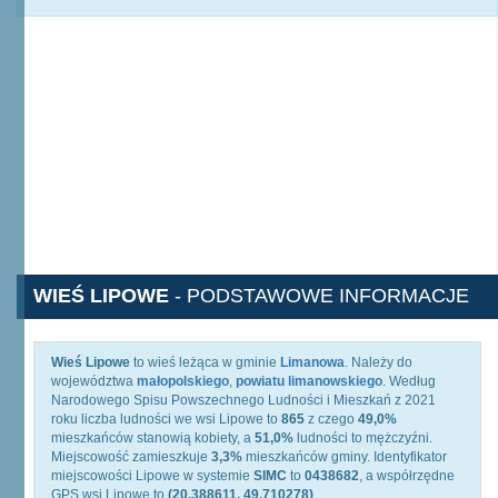
WIEŚ LIPOWE
- PODSTAWOWE INFORMACJE
Wieś Lipowe
to wieś leżąca w gminie
Limanowa
. Należy do
województwa
małopolskiego
,
powiatu limanowskiego
. Według
Narodowego Spisu Powszechnego Ludności i Mieszkań z 2021
roku liczba ludności we wsi Lipowe to
865
z czego
49,0%
mieszkańców stanowią kobiety, a
51,0%
ludności to mężczyźni.
Miejscowość zamieszkuje
3,3%
mieszkańców gminy. Identyfikator
miejscowości Lipowe w systemie
SIMC
to
0438682
, a współrzędne
GPS wsi Lipowe to
(20.388611, 49.710278)
.