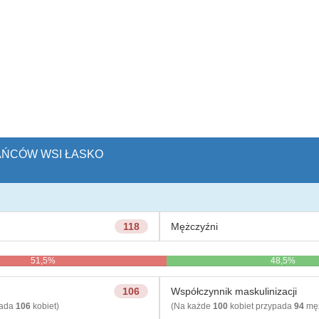
KAŃCÓW WSI ŁASKO
118
Mężczyźni
51,5%
48,5%
106
Współczynnik maskulinizacji
pada
106
kobiet)
(Na każde
100
kobiet przypada
94
męż