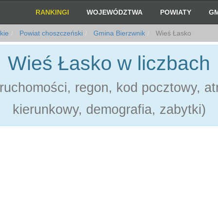
RANKINGI
WOJEWÓDZTWA
POWIATY
GM
kie
Powiat choszczeński
Gmina Bierzwnik
Wieś Łasko
Wieś Łasko w liczbach
ruchomości, regon, kod pocztowy, atr
kierunkowy, demografia, zabytki)