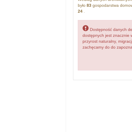
było
83
gospodarstwa domowe
24
.
Dostępność danych dem
dostępnych jest znacznie 
przyrost naturalny, migr
zachęcamy do do zapoznani