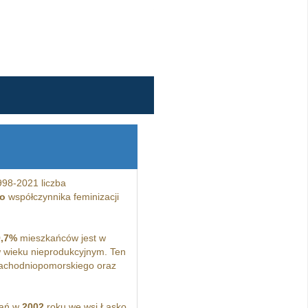
98-2021 liczba
o
współczynnika feminizacji
9,7%
mieszkańców jest w
 wieku nieprodukcyjnym. Ten
achodniopomorskiego oraz
kań w
2002
roku we wsi Łasko