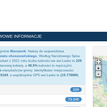
WOWE INFORMACJE
 gminie
Bierzwnik
. Należy do województwa
wiatu choszczeńskiego
. Według Narodowego Spisu
zkań z 2021 roku liczba ludności we wsi Łasko to
229
anowią kobiety, a
48,5%
ludności to mężczyźni.
%
mieszkańców gminy. Identyfikator miejscowości
78169
, a współrzędne GPS wsi Łasko to
(15.778889,
229
73-240