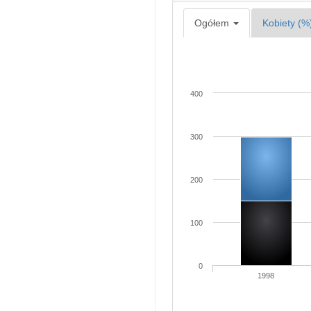
Ogółem
Kobiety (%
400
300
200
100
0
1998