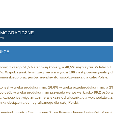
EMOGRAFICZNE
ÓW)
UŁCE
ńców, z czego
51,5%
stanowią kobiety, a
48,5%
mężczyźni. W latach 19
2%
. Współczynnik feminizacji we wsi wynosi
106
i jest
porównywalny d
pomorskiego oraz
porównywalny do
współczynnika dla całej Polski.
o jest w wieku produkcyjnym,
16,6%
w wieku przedprodukcyjnym, a
2
00 osób w wieku produkcyjnym przypada we we wsi Łasko
86,2
osób w
ficznego jest więc
znacznie większy od
wkażnika dla województwa z
ika obciążenia demograficznego dla całej Polski.
h pochodzących z Narodowego Spisu Powszechnego Ludności i Miesz