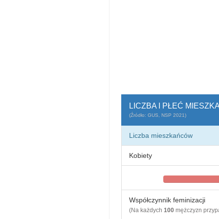
LICZBA I PŁEĆ MIESZ
(Źródło: GUS, NSP 2021)
Liczba mieszkańców
Kobiety
Współczynnik feminizacji
(Na każdych
100
mężczyzn przy