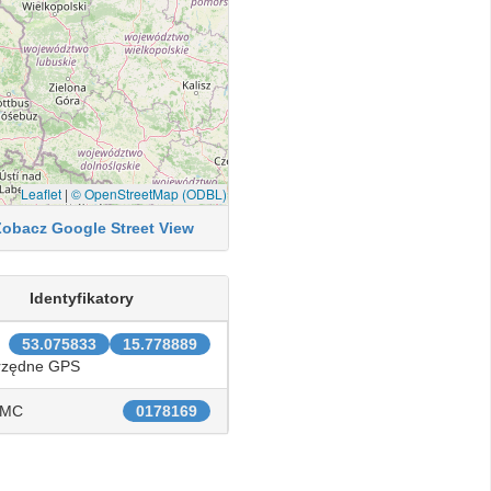
Leaflet
|
© OpenStreetMap (ODBL)
Zobacz Google Street View
Identyfikatory
53.075833
15.778889
rzędne GPS
IMC
0178169