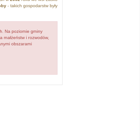
oby
- takich gospodarstw były
h. Na poziomie gminy
zba małżeństw i rozwodów,
ianymi obszarami