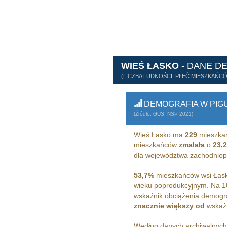
WIEŚ ŁASKO
- DANE D
(LICZBA LUDNOŚCI, PŁEĆ MIESZKAŃC
DEMOGRAFIA W PIG
(Źródło: GUS, NSP 2021)
Wieś Łasko ma
229
mieszka
mieszkańców
zmalała
o
23,
dla województwa zachodnio
53,7%
mieszkańców wsi Łask
wieku poprodukcyjnym. Na 1
wskaźnik obciążenia demogra
znacznie większy od
wskażn
Według danych archiwalnyc