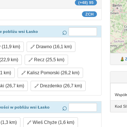
(+48) 95
ZCH
w pobliżu wsi Łasko
(11,9 km)
Drawno (16,1 km)
(22,9 km)
Recz (25,5 km)
1 km)
Kalisz Pomorski (26,2 km)
ki (26,7 km)
Drezdenko (26,7 km)
Współ
Kod S
ości w pobliżu wsi Łasko
(1,3 km)
Wieś Chyże (1,6 km)