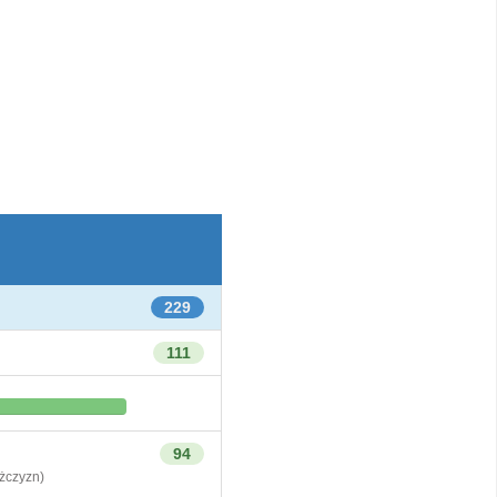
229
111
94
czyzn)