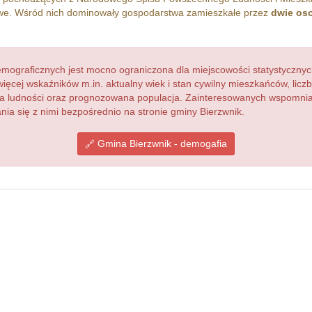
. Wśród nich dominowały gospodarstwa zamieszkałe przez
dwie os
ograficznych jest mocno ograniczona dla miejscowości statystycznyc
więcej wskaźników m.in. aktualny wiek i stan cywilny mieszkańców, lic
acja ludności oraz prognozowana populacja. Zainteresowanych wspomn
a się z nimi bezpośrednio na stronie gminy Bierzwnik.
Gmina Bierzwnik - demogafia