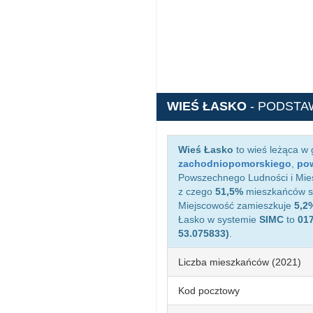
WIEŚ ŁASKO
- PODSTA
Wieś Łasko
to wieś leżąca w
zachodniopomorskiego
,
po
Powszechnego Ludności i Mies
z czego
51,5%
mieszkańców st
Miejscowość zamieszkuje
5,2
Łasko w systemie
SIMC
to
01
53.075833)
.
Liczba mieszkańców (2021)
Kod pocztowy