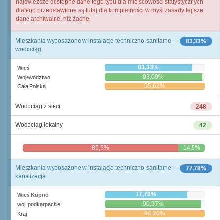
najświeższe dostępne dane tego typu dla miejscowości statystycznych
dlatego przedstawione są tutaj dla kompletności w myśl zasady lepsze
dane archiwalne, niż żadne.
Mieszkania wyposażone w instalacje techniczno-sanitarne -
83,33%
wodociąg
83,33%
Wieś
93,09%
Województwo
95,62%
Cała Polska
Wodociąg z sieci
248
Wodociąg lokalny
42
85,5%
14,5%
Mieszkania wyposażone w instalacje techniczno-sanitarne -
77,78%
kanalizacja
77,78%
Wieś Kupno
90,97%
woj. podkarpackie
94,20%
Kraj