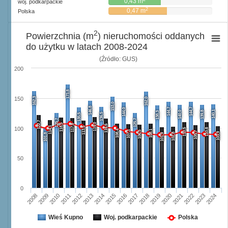
0,43 m
woj. podkarpackie
2
0,47 m
Polska
2
Powierzchnia (m
) nieruchomości oddanych
do użytku w latach 2008-2024
(Źródło: GUS)
200
173,8
162,3
150
162,0
153,0
146,8
144,7
144,7
144,0
140,1
140,0
139,8
138,3
136,5
135,5
125,7
125,7
122,7
119,0
118,5
117,8
116,6
114,1
113,5
100
110,5
110,8
108,4
108,1
107,1
106,5
105,7
103,9
102,8
101,8
101,9
50
0
2008
2009
2010
2011
2012
2013
2014
2015
2016
2017
2018
2019
2020
2021
2022
2023
2024
Wieś Kupno
Woj. podkarpackie
Polska