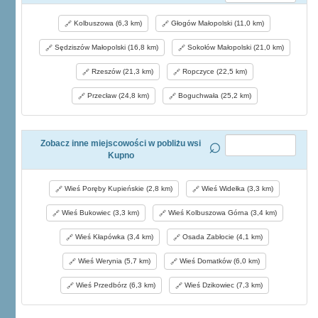
Kolbuszowa (6,3 km)
Głogów Małopolski (11,0 km)
Sędziszów Małopolski (16,8 km)
Sokołów Małopolski (21,0 km)
Rzeszów (21,3 km)
Ropczyce (22,5 km)
Przecław (24,8 km)
Boguchwała (25,2 km)
Zobacz inne miejscowości w pobliżu wsi
Kupno
Wieś Poręby Kupieńskie (2,8 km)
Wieś Widełka (3,3 km)
Wieś Bukowiec (3,3 km)
Wieś Kolbuszowa Górna (3,4 km)
Wieś Kłapówka (3,4 km)
Osada Zabłocie (4,1 km)
Wieś Werynia (5,7 km)
Wieś Domatków (6,0 km)
Wieś Przedbórz (6,3 km)
Wieś Dzikowiec (7,3 km)