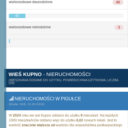
wieloosobowe dwurodzinne
40
40
wieloosobowe nierodzinne
3
3
WIEŚ KUPNO
- NIERUCHOMOŚCI
(MIESZKANIA ODDANE DO UŻYTKU, POWIERZCHNIA UŻYTKOWA, LICZBA
IZB)
NIERUCHOMOŚCI W PIGUŁCE
(Źródło: GUS, 31.XII.2024)
W
2024
roku we wsi Kupno oddano do użytku
9
mieszkań. Na każdych
1000 mieszkańców oddano więc do użytku
6,02
nowych lokali. Jest to
wartość
znacznie większa od
wartości dla województwa podkarpackiego