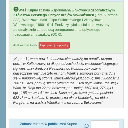
Wieś Kupno
została wspomniana w
Słowniku geograficznym
Królestwa Polskiego i innych krajów słowiańskich
(Tom IV, strona
888), Warszawa: nakł. Filipa Sulimierskiego i Władysława
Walewskiego, 1880-1914. Poniższy cytat został ptrzetworzony
automatycznie za pomocą oprogramowania optycznego
rozpoznawania znaków (OCR).
Jeśli widzisz błędy
Zaproponuj poprawkę
Kupno 1.) wś w pow. kolbuszowskim, należy, do parafii i urzędu
poczt, w Kolbuszowy; ta długa, od zachodu ku wschodowi ciągnąca
się wieś, przy drodze z Rzeszowa do Kolbuszowy, leży w
piaszczystej równinie 246 m. npm. Wielkie sosnowe bory znajdują
się w południowej stronie. Mieszkańców jest podług spisu ludności z
1881 r. 1420, podług szematyzmu duch. 1320 rzym.-katol. Pos. więk.
Wład. hr. Reja ma 22 mr. obszaru; pos. mniej. 1508 roli, 276 łąk i
ogr., 185 pastw, i 41 mr. lasu. Kasa pożyczkowa gminna posiada
622 zł. w. a. kapitału, K. graniczy na płn. z Kłapówką, na płd. z
Porębami, na wsch. z Widełkami a na zach. z Bukowcem.
Zobacz miasta w pobliżu wsi Kupno