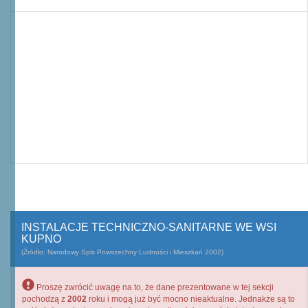
INSTALACJE TECHNICZNO-SANITARNE WE WSI
KUPNO
(Źródło: Narodowy Spis Powszechny Ludności i Mieszkań 2002)
Proszę zwrócić uwagę na to, że dane prezentowane w tej sekcji
pochodzą z
2002
roku i mogą już być mocno nieaktualne. Jednakże są to