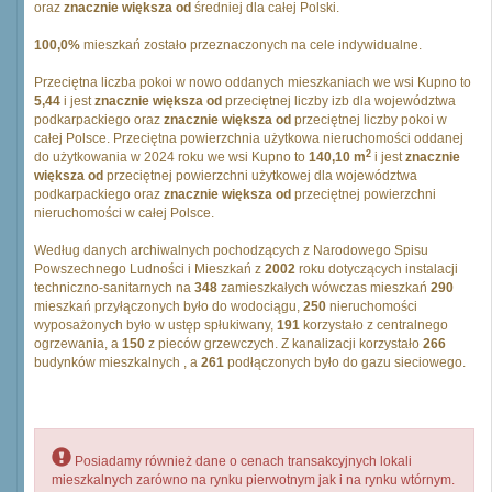
oraz
znacznie większa od
średniej dla całej Polski.
100,0%
mieszkań zostało przeznaczonych na cele indywidualne.
Przeciętna liczba pokoi w nowo oddanych mieszkaniach we wsi Kupno to
5,44
i jest
znacznie większa od
przeciętnej liczby izb dla województwa
podkarpackiego oraz
znacznie większa od
przeciętnej liczby pokoi w
całej Polsce. Przeciętna powierzchnia użytkowa nieruchomości oddanej
2
do użytkowania w 2024 roku we wsi Kupno to
140,10 m
i jest
znacznie
większa od
przeciętnej powierzchni użytkowej dla województwa
podkarpackiego oraz
znacznie większa od
przeciętnej powierzchni
nieruchomości w całej Polsce.
Według danych archiwalnych pochodzących z Narodowego Spisu
Powszechnego Ludności i Mieszkań z
2002
roku dotyczących instalacji
techniczno-sanitarnych na
348
zamieszkałych wówczas mieszkań
290
mieszkań przyłączonych było do wodociągu,
250
nieruchomości
wyposażonych było w ustęp spłukiwany,
191
korzystało z centralnego
ogrzewania, a
150
z pieców grzewczych. Z kanalizacji korzystało
266
budynków mieszkalnych , a
261
podłączonych było do gazu sieciowego.
Posiadamy również dane o cenach transakcyjnych lokali
mieszkalnych zarówno na rynku pierwotnym jak i na rynku wtórnym.