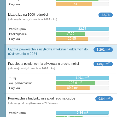
3,74
Cały kraj
Liczba izb na 1000 ludności
32,78
(oddanych do użytkowania w 2024 roku)
32,78
Wieś Kupno
17,99
Podkarpackie
19,95
Cały kraj
2
Łączna powierzchnia użytkowa w lokalach oddanych do
1 261 m
użytkowania w 2024
2
Przeciętna powierzchnia użytkowa nieruchomości
140,1 m
(oddanej do użytkowania w 2024 roku)
2
140,1 m
Tutaj
2
103,9 m
woj. podkarpackie
2
89,2 m
Cały kraj
2
Powierzchnia budynku mieszkalnego na osobę
0,84 m
(oddanego do użytkowania w 2024 roku)
2
0,84 m
Wieś Kupno
2