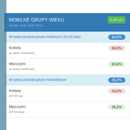
MOBILNE GRUPY WIEKU
%
123
(Źródło: GUS, NSP 2021)
W wieku produkcyjnym mobilnym (18-44 lata)
64,8%
Kobiety
66,0%
(w wieku mobilnym)
Mężczyźni
63,8%
(w wieku mobilnym)
W wieku produkcyjnym niemobilnym
35,2%
Kobiety
34,0%
(45-59 lat)
Mężczyźni
36,2%
(45-64 lata)