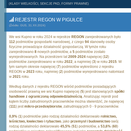
(KLASY WIELKOŚCI, SEKCJE PKD, FORMY PRAWNE)
REJESTR REGON W PIGUŁCE
(Źródło: GUS, 31.XII.2024)
We wsi Kupno w roku 2024 w rejestrze
REGON
zarejestrowanych było
112
podmiotów gospodarki narodowej, z czego
94
stanowiły osoby
fizyczne prowadzące działalność gospodarczą. W tymże roku
zarejestrowano
8
nowych podmiotów, a
5
podmiotów zostało
wyrejestrowanych. Na przestrzeni lat
2009
-
2024
najwięcej (
12
)
podmiotów zarejestrowano w roku
2022
, a najmniej (
3
) w roku
2015
. W
tym samym okresie najwięcej (
7
) podmiotów wykreślono z rejestru
REGON w
2023
roku, najmniej (
2
) podmiotów wyrejestrowano natomiast
w
2021
roku.
Według danych z rejestru REGON wśród podmiotów posiadających
osobowość prawną we wsi Kupno najwięcej (
5
) jest stanowiących
spółki
handlowe z ograniczoną odpowiedzialnością
. Analizując rejestr pod
kątem liczby zatrudnionych pracowników można stwierdzić, że najwięcej
(
111
) jest
mikro-przedsiębiorstw
, zatrudniających 0 - 9 pracowników.
0,9%
(
1
) podmiotów jako rodzaj działalności deklarowało
rolnictwo,
leśnictwo, łowiectwo i rybactwo
, jako
przemysł i budownictwo
swój
rodzaj działalności deklarowało
45,5%
(
51
) podmiotów, a
53,6%
(
60
)