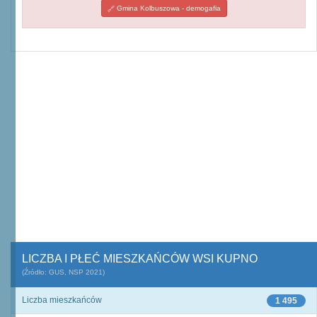
Gmina Kolbuszowa - demogafia
LICZBA I PŁEĆ MIESZKAŃCÓW WSI KUPNO
(Źródło: GUS, NSP 2021)
Liczba mieszkańców
1 495