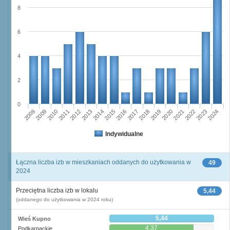
8
6
4
2
0
2023
2018
2008
2013
2020
2010
2015
2022
2012
2017
2024
2014
2019
2009
2016
2021
2011
Indywidualne
Łączna liczba izb w mieszkaniach oddanych do użytkowania w
49
2024
Przeciętna liczba izb w lokalu
5,44
(oddanego do użytkowania w 2024 roku)
5,44
Wieś Kupno
4,37
Podkarpackie