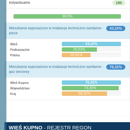
Indywidualne
190
0,5%
99,5%
Mieszkania wyposażone w instalacje techniczno-sanitarne -
43,10%
piece
43,10%
Wieś
25,53%
Podkarpackie
20,91%
Polska
Mieszkania wyposażone w instalacje techniczno-sanitarne -
76,32%
gaz sieciowy
76,32%
Wieś Kupno
73,30%
Województwo
58,32%
Kraj
WIEŚ KUPNO
- REJESTR REGON