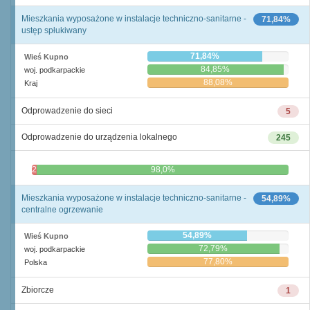
Mieszkania wyposażone w instalacje techniczno-sanitarne -
71,84%
ustęp spłukiwany
71,84%
Wieś Kupno
84,85%
woj. podkarpackie
88,08%
Kraj
Odprowadzenie do sieci
5
Odprowadzenie do urządzenia lokalnego
245
2,0%
98,0%
Mieszkania wyposażone w instalacje techniczno-sanitarne -
54,89%
centralne ogrzewanie
54,89%
Wieś Kupno
72,79%
woj. podkarpackie
77,80%
Polska
Zbiorcze
1