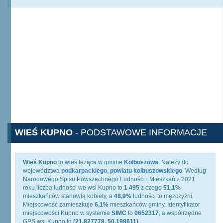
WIEŚ KUPNO
- PODSTAWOWE INFORMACJE
Wieś Kupno
to wieś leżąca w gminie
Kolbuszowa
. Należy do
województwa
podkarpackiego
,
powiatu kolbuszowskiego
. Według
Narodowego Spisu Powszechnego Ludności i Mieszkań z 2021
roku liczba ludności we wsi Kupno to
1 495
z czego
51,1%
mieszkańców stanowią kobiety, a
48,9%
ludności to mężczyźni.
Miejscowość zamieszkuje
6,1%
mieszkańców gminy. Identyfikator
miejscowości Kupno w systemie
SIMC
to
0652317
, a współrzędne
GPS wsi Kupno to
(21.827778, 50.198611)
.