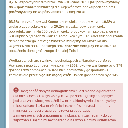
8,2%
. Współczynnik feminizacji we wsi wynosi
105
i jest
porównywalny
do
współczynnika feminizacji dla województwa podkarpackiego oraz
porównywalny do
współczynnika dla całej Polski.
63,5%
mieszkańców wsi Kupno jest w wieku produkcyjnym,
16,3%
w
wieku przedprodukcyjnym, a
20,2%
mieszkańców jest w wieku
poprodukcyjnym. Na 100 osób w wieku produkcyjnym przypada we we
wsi Kupno
57,4
osób w wieku nieprodukcyjnym. Ten wskaźnik obciążenia
demograficznego jest więc
znacznie mniejszy od
wkażnika dla
województwa podkarpackiego oraz
znacznie mniejszy od
wskażnika
obciążenia demograficznego dla całej Polski.
Według danych archiwalnych pochodzących z Narodowego Spisu
Powszechnego Ludności i Mieszkań w
2002
roku we wsi Kupno było
378
gospodarstw domowych. Wśród nich dominowały gospodarstwa
zamieszkałe przez
pięc lub więcej osób
- takich gospodarstw było
145
.
Dostępność danych demograficznych jest mocno ograniczona
dla miejscowości statystycznych. Na poziomie gminy dostępnych
jest znacznie więcej wskaźników m.in. aktualny wiek i stan cywilny
mieszkańców, liczba małżeństw i rozwodów, przyrost naturalny,
migracja ludności oraz prognozowana populacja.
Zainteresowanych wspomnianymi obszarami zachęcamy do do
zapoznania się z nimi bezpośrednio na stronie gminy Kolbuszowa.