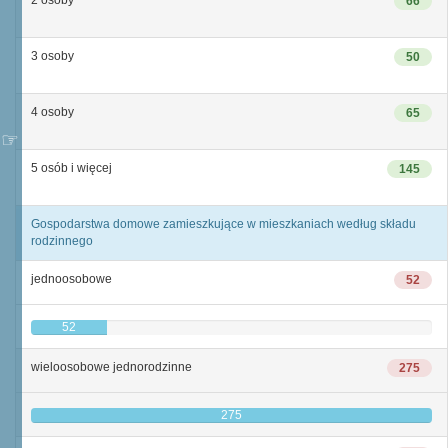
2 osoby
66
3 osoby
50
4 osoby
65
5 osób i więcej
145
Gospodarstwa domowe zamieszkujące w mieszkaniach według składu
rodzinnego
jednoosobowe
52
52
wieloosobowe jednorodzinne
275
275