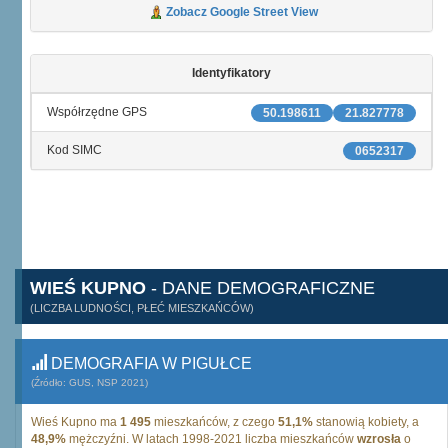
Zobacz Google Street View
Identyfikatory
Współrzędne GPS
50.198611
21.827778
Kod SIMC
0652317
WIEŚ KUPNO
- DANE DEMOGRAFICZNE
(LICZBA LUDNOŚCI, PŁEĆ MIESZKAŃCÓW)
DEMOGRAFIA W PIGUŁCE
(Źródło: GUS, NSP 2021)
Wieś Kupno ma
1 495
mieszkańców, z czego
51,1%
stanowią kobiety, a
48,9%
mężczyźni. W latach 1998-2021 liczba mieszkańców
wzrosła
o