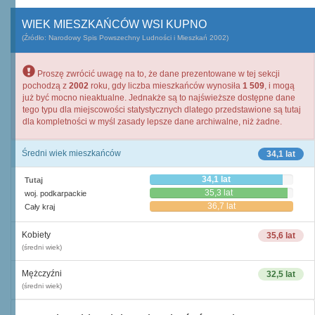
WIEK MIESZKAŃCÓW WSI KUPNO
(Źródło: Narodowy Spis Powszechny Ludności i Mieszkań 2002)
Proszę zwrócić uwagę na to, że dane prezentowane w tej sekcji
pochodzą z
2002
roku, gdy liczba mieszkańców wynosiła
1 509
, i mogą
już być mocno nieaktualne. Jednakże są to najświeższe dostępne dane
tego typu dla miejscowości statystycznych dlatego przedstawione są tutaj
dla kompletności w myśl zasady lepsze dane archiwalne, niż żadne.
Średni wiek mieszkańców
34,1 lat
34,1 lat
Tutaj
35,3 lat
woj. podkarpackie
36,7 lat
Cały kraj
Kobiety
35,6 lat
(średni wiek)
Mężczyźni
32,5 lat
(średni wiek)