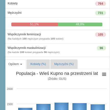
Kobiety
764
Mężczyźni
731
51,1%
48,9%
Współczynnik feminizacji
105
(Na każdych
100
mężczyzn przypada
105
kobiet)
Współczynnik maskulinizacji
96
(Na każde
100
kobiet przypada
96
mężczyzn)
Ogółem
Kobiety (%)
Mężczyźni (%)
Populacja - Wieś Kupno na przestrzeni lat
(Źródło: GUS)
2000
1500