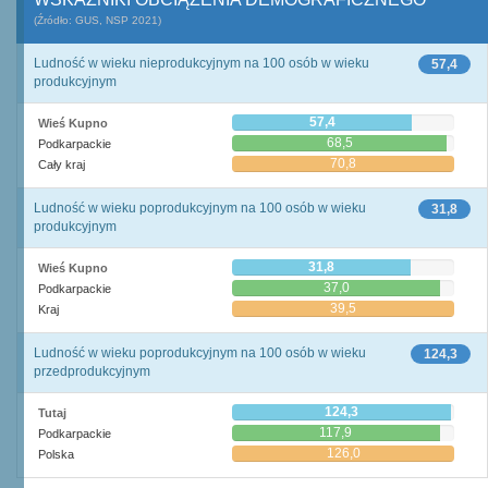
(Źródło: GUS, NSP 2021)
Ludność w wieku nieprodukcyjnym na 100 osób w wieku
57,4
produkcyjnym
57,4
Wieś Kupno
68,5
Podkarpackie
70,8
Cały kraj
Ludność w wieku poprodukcyjnym na 100 osób w wieku
31,8
produkcyjnym
31,8
Wieś Kupno
37,0
Podkarpackie
39,5
Kraj
Ludność w wieku poprodukcyjnym na 100 osób w wieku
124,3
przedprodukcyjnym
124,3
Tutaj
117,9
Podkarpackie
126,0
Polska