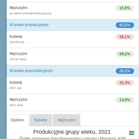
Mężczyźni
15,9%
(w wieku przedprodukcyjnym)
W wieku produkcyjnym
63,5%
Kobiety
58,1%
(18-59 lat)
Mężczyźni
69,2%
(18-64 lata)
W wieku poprodukcyjnym
20,2%
Kobiety
25,3%
(59+ lat)
Mężczyźni
14,9%
(64+ lata)
Ogółem
Kobiety
Mężczyźni
Produkcyjne grupy wieku, 2021
(Źródło: Narodowy Spis Powszechny Ludności i Mieszkań, NSP