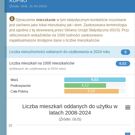
KUPNO
(Źródło: GUS, 31.XII.2024)
Oznaczenie
mieszkanie
w tym statystycznym kontekście rozumiane
jest zarówno jako lokal mieszkalny jak i dom. Zastosowana terminologia
jest zgodna z tą stosowaną przez Główny Urząd Statystyczny (GUS). Przy
obliczeniach wskaźników na 1000 ludności zastosowano
najaktualniejsze dostępne dane o liczbie mieszkańców.
Liczba nieruchomości oddanych do użytkowania w 2024 roku
9
Liczba mieszkań na 1000 mieszkańców
6,02
(oddanych do użytkowania w 2024 roku)
6,02
Wieś
4,12
Podkarpackie
5,33
Cała Polska
Liczba mieszkań oddanych do użytku w
latach 2008-2024
(Źródło: GUS)
10