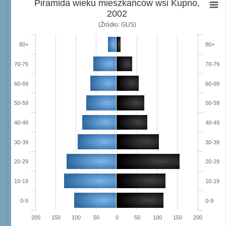
Piramida wieku mieszkańców wsi Kupno,
2002
(Źródło: GUS)
80+
80+
70-79
70-79
60-69
60-69
50-59
50-59
40-49
40-49
30-39
30-39
20-29
20-29
10-19
10-19
0-9
0-9
200
150
100
50
0
50
100
150
200