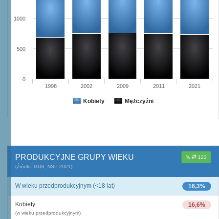
1000
500
0
1998
2002
2009
2011
2021
Kobiety
Mężczyźni
PRODUKCYJNE GRUPY WIEKU
%
123
(Źródło: GUS, NSP 2021)
W wieku przedprodukcyjnym (<18 lat)
16,3%
Kobiety
16,6%
(w wieku przedprodukcyjnym)