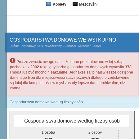
Kobiety
Mężczyźni
GOSPODARSTWA DOMOWE WE WSI KUPNO
(Źródło: Narodowy Spis Powszechny Ludności i Mieszkań 2002)
Proszę zwrócić uwagę na to, że dane prezentowane w tej sekcji
pochodzą z
2002
roku, gdy liczba gospodarstw domowych wynosiła
378
,
i mogą już być mocno nieaktualne. Jednakże są to najświeższe dostępne
dane tego typu dla miejscowości statystycznych dlatego przedstawione
są tutaj dla kompletności w myśl zasady lepsze dane archiwalne, niż
żadne.
Gospodarstwa domowe według liczby osób
Gospodarstwa domowe według liczby osób
1 osoba
2 osoby