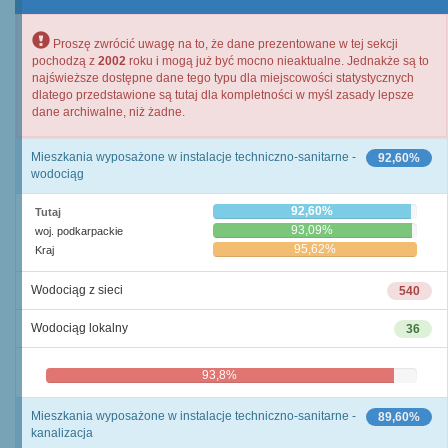
Proszę zwrócić uwagę na to, że dane prezentowane w tej sekcji
pochodzą z
2002
roku i mogą już być mocno nieaktualne. Jednakże są to
najświeższe dostępne dane tego typu dla miejscowości statystycznych
dlatego przedstawione są tutaj dla kompletności w myśl zasady lepsze
dane archiwalne, niż żadne.
Mieszkania wyposażone w instalacje techniczno-sanitarne -
92,60%
wodociąg
92,60%
Tutaj
93,09%
woj. podkarpackie
95,62%
Kraj
Wodociąg z sieci
540
Wodociąg lokalny
36
93,8%
6,3%
Mieszkania wyposażone w instalacje techniczno-sanitarne -
89,60%
kanalizacja