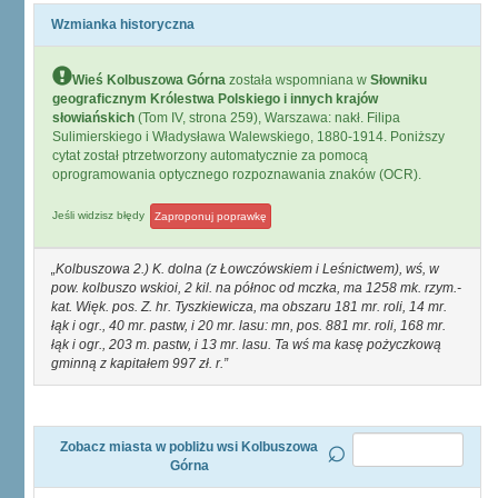
Wzmianka historyczna
Wieś Kolbuszowa Górna
została wspomniana w
Słowniku
geograficznym Królestwa Polskiego i innych krajów
słowiańskich
(Tom IV, strona 259), Warszawa: nakł. Filipa
Sulimierskiego i Władysława Walewskiego, 1880-1914. Poniższy
cytat został ptrzetworzony automatycznie za pomocą
oprogramowania optycznego rozpoznawania znaków (OCR).
Jeśli widzisz błędy
Zaproponuj poprawkę
Kolbuszowa 2.) K. dolna (z Łowczówskiem i Leśnictwem), wś, w
pow. kolbuszo wskioi, 2 kil. na północ od mczka, ma 1258 mk. rzym.-
kat. Więk. pos. Z. hr. Tyszkiewicza, ma obszaru 181 mr. roli, 14 mr.
łąk i ogr., 40 mr. pastw, i 20 mr. lasu: mn, pos. 881 mr. roli, 168 mr.
łąk i ogr., 203 m. pastw, i 13 mr. lasu. Ta wś ma kasę pożyczkową
gminną z kapitałem 997 zł. r.
Zobacz miasta w pobliżu wsi Kolbuszowa
Górna