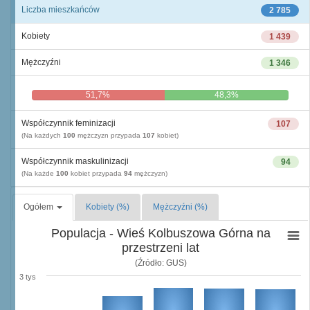
Liczba mieszkańców
2 785
Kobiety
1 439
Mężczyźni
1 346
51,7%
48,3%
Współczynnik feminizacji
107
(Na każdych
100
mężczyzn przypada
107
kobiet)
Współczynnik maskulinizacji
94
(Na każde
100
kobiet przypada
94
mężczyzn)
Ogółem
Kobiety (%)
Mężczyźni (%)
Populacja - Wieś Kolbuszowa Górna na
przestrzeni lat
(Źródło: GUS)
3 tys