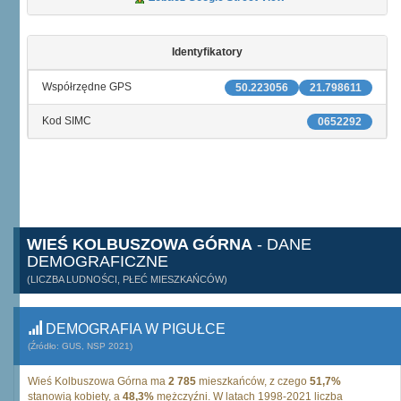
Identyfikatory
Współrzędne GPS
50.223056
21.798611
Kod SIMC
0652292
WIEŚ KOLBUSZOWA GÓRNA
- DANE
DEMOGRAFICZNE
(LICZBA LUDNOŚCI, PŁEĆ MIESZKAŃCÓW)
DEMOGRAFIA W PIGUŁCE
(Źródło: GUS, NSP 2021)
Wieś Kolbuszowa Górna ma
2 785
mieszkańców, z czego
51,7%
stanowią kobiety, a
48,3%
mężczyźni. W latach 1998-2021 liczba