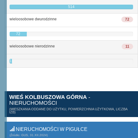
514
wieloosobowe dwurodzinne
72
72
wieloosobowe nierodzinne
11
11
WIEŚ KOLBUSZOWA GÓRNA
-
NIERUCHOMOŚCI
(MIESZKANIA ODDANE DO UŻYTKU, POWIERZCHNIA UŻYTKOWA, LICZBA
IZB)
NIERUCHOMOŚCI W PIGUŁCE
(Źródło: GUS, 31.XII.2024)