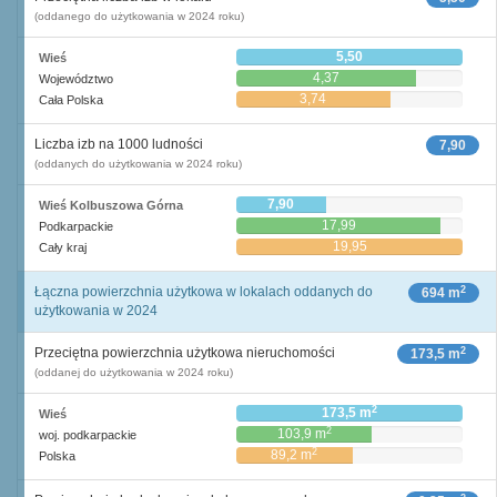
(oddanego do użytkowania w 2024 roku)
5,50
Wieś
4,37
Województwo
3,74
Cała Polska
Liczba izb na 1000 ludności
7,90
(oddanych do użytkowania w 2024 roku)
7,90
Wieś Kolbuszowa Górna
17,99
Podkarpackie
19,95
Cały kraj
2
Łączna powierzchnia użytkowa w lokalach oddanych do
694 m
użytkowania w 2024
2
Przeciętna powierzchnia użytkowa nieruchomości
173,5 m
(oddanej do użytkowania w 2024 roku)
2
173,5 m
Wieś
2
103,9 m
woj. podkarpackie
2
89,2 m
Polska