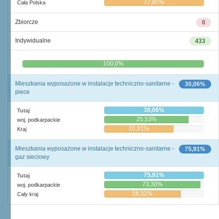
77,80%
Cała Polska
Zbiorcze
0
Indywidualne
433
0,0%
100,0%
Mieszkania wyposażone w instalacje techniczno-sanitarne -
30,06%
piece
30,06%
Tutaj
25,53%
woj. podkarpackie
20,91%
Kraj
Mieszkania wyposażone w instalacje techniczno-sanitarne -
75,91%
gaz sieciowy
75,91%
Tutaj
73,30%
woj. podkarpackie
58,32%
Cały kraj