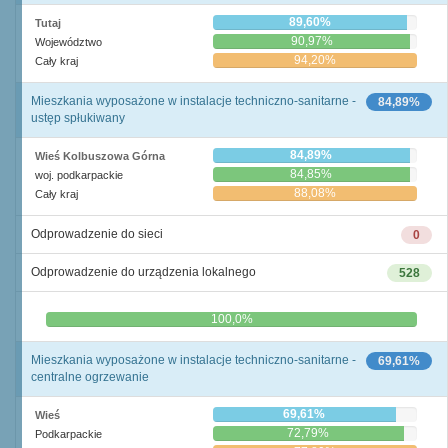
89,60%
Tutaj
90,97%
Województwo
94,20%
Cały kraj
Mieszkania wyposażone w instalacje techniczno-sanitarne -
84,89%
ustęp spłukiwany
84,89%
Wieś Kolbuszowa Górna
84,85%
woj. podkarpackie
88,08%
Cały kraj
Odprowadzenie do sieci
0
Odprowadzenie do urządzenia lokalnego
528
0,0%
100,0%
Mieszkania wyposażone w instalacje techniczno-sanitarne -
69,61%
centralne ogrzewanie
69,61%
Wieś
72,79%
Podkarpackie