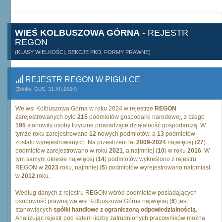
WIEŚ KOLBUSZOWA GÓRNA
- REJESTR
REGON
(KLASY WIELKOŚCI, SEKCJE PKD, FORMY PRAWNE)
REJESTR REGON W PIGUŁCE
(Źródło: GUS, 31.XII.2024)
We wsi Kolbuszowa Górna w roku 2024 w rejestrze
REGON
zarejestrowanych było
215
podmiotów gospodarki narodowej, z czego
195
stanowiły osoby fizyczne prowadzące działalność gospodarczą. W
tymże roku zarejestrowano
12
nowych podmiotów, a
13
podmiotów
zostało wyrejestrowanych. Na przestrzeni lat
2009
-
2024
najwięcej (
27
)
podmiotów zarejestrowano w roku
2021
, a najmniej (
10
) w roku
2016
. W
tym samym okresie najwięcej (
14
) podmiotów wykreślono z rejestru
REGON w
2023
roku, najmniej (
5
) podmiotów wyrejestrowano natomiast
w
2012
roku.
Według danych z rejestru REGON wśród podmiotów posiadających
osobowość prawną we wsi Kolbuszowa Górna najwięcej (
6
) jest
stanowiących
spółki handlowe z ograniczoną odpowiedzialnością
.
Analizując rejestr pod kątem liczby zatrudnionych pracowników można