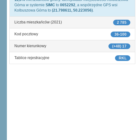
Górna w systemie
SIMC
to
0652292
, a współrzędne GPS wsi
Kolbuszowa Górna to
(21.798611, 50.223056)
.
Liczba mieszkańców (2021)
2 785
Kod pocztowy
36-100
Numer kierunkowy
(+48) 17
Tablice rejestracyjne
RKL