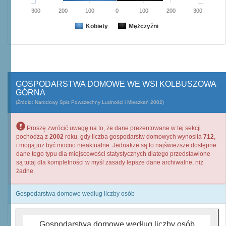
300
200
100
0
100
200
300
Kobiety
Mężczyźni
GOSPODARSTWA DOMOWE WE WSI KOLBUSZOWA
GÓRNA
(Źródło: Narodowy Spis Powszechny Ludności i Mieszkań 2002)
Proszę zwrócić uwagę na to, że dane prezentowane w tej sekcji
pochodzą z
2002
roku, gdy liczba gospodarstw domowych wynosiła
712
,
i mogą już być mocno nieaktualne. Jednakże są to najświeższe dostępne
dane tego typu dla miejscowości statystycznych dlatego przedstawione
są tutaj dla kompletności w myśl zasady lepsze dane archiwalne, niż
żadne.
Gospodarstwa domowe według liczby osób
Gospodarstwa domowe według liczby osób