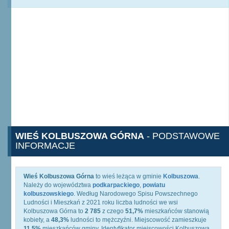
WIEŚ KOLBUSZOWA GÓRNA
- PODSTAWOWE
INFORMACJE
Wieś Kolbuszowa Górna
to wieś leżąca w gminie
Kolbuszowa
.
Należy do województwa
podkarpackiego
,
powiatu
kolbuszowskiego
. Według Narodowego Spisu Powszechnego
Ludności i Mieszkań z 2021 roku liczba ludności we wsi
Kolbuszowa Górna to
2 785
z czego
51,7%
mieszkańców stanowią
kobiety, a
48,3%
ludności to mężczyźni. Miejscowość zamieszkuje
11,5%
mieszkańców gminy. Identyfikator miejscowości Kolbuszowa