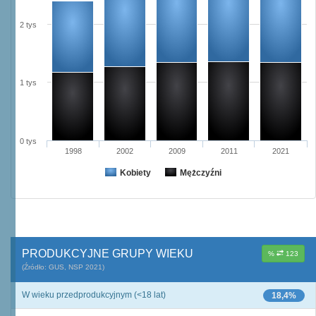
2 tys
1 tys
0 tys
1998
2002
2009
2011
2021
Kobiety
Mężczyźni
PRODUKCYJNE GRUPY WIEKU
%
123
(Źródło: GUS, NSP 2021)
W wieku przedprodukcyjnym (<18 lat)
18,4%