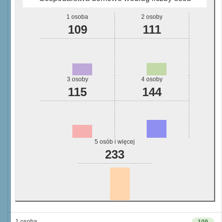
1 osoba
2 osoby
109
111
3 osoby
4 osoby
115
144
5 osób i więcej
233
1 osoba