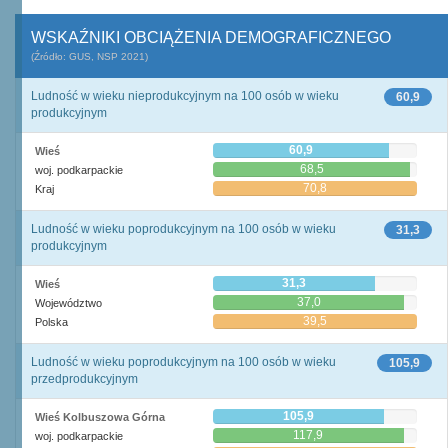
WSKAŹNIKI OBCIĄŻENIA DEMOGRAFICZNEGO
(Źródło: GUS, NSP 2021)
Ludność w wieku nieprodukcyjnym na 100 osób w wieku
60,9
produkcyjnym
60,9
Wieś
68,5
woj. podkarpackie
70,8
Kraj
Ludność w wieku poprodukcyjnym na 100 osób w wieku
31,3
produkcyjnym
31,3
Wieś
37,0
Województwo
39,5
Polska
Ludność w wieku poprodukcyjnym na 100 osób w wieku
105,9
przedprodukcyjnym
105,9
Wieś Kolbuszowa Górna
117,9
woj. podkarpackie