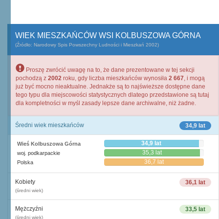
WIEK MIESZKAŃCÓW WSI KOLBUSZOWA GÓRNA
(Źródło: Narodowy Spis Powszechny Ludności i Mieszkań 2002)
Proszę zwrócić uwagę na to, że dane prezentowane w tej sekcji
pochodzą z
2002
roku, gdy liczba mieszkańców wynosiła
2 667
, i mogą
już być mocno nieaktualne. Jednakże są to najświeższe dostępne dane
tego typu dla miejscowości statystycznych dlatego przedstawione są tutaj
dla kompletności w myśl zasady lepsze dane archiwalne, niż żadne.
Średni wiek mieszkańców
34,9 lat
34,9 lat
Wieś Kolbuszowa Górna
35,3 lat
woj. podkarpackie
36,7 lat
Polska
Kobiety
36,1 lat
(średni wiek)
Mężczyźni
33,5 lat
(średni wiek)