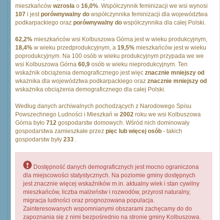
mieszkańców
wzrosła
o
16,0%
. Współczynnik feminizacji we wsi wynosi
107
i jest
porównywalny do
współczynnika feminizacji dla województwa
podkarpackiego oraz
porównywalny do
współczynnika dla całej Polski.
62,2%
mieszkańców wsi Kolbuszowa Górna jest w wieku produkcyjnym,
18,4%
w wieku przedprodukcyjnym, a
19,5%
mieszkańców jest w wieku
poprodukcyjnym. Na 100 osób w wieku produkcyjnym przypada we we
wsi Kolbuszowa Górna
60,9
osób w wieku nieprodukcyjnym. Ten
wskaźnik obciążenia demograficznego jest więc
znacznie mniejszy od
wkażnika dla województwa podkarpackiego oraz
znacznie mniejszy od
wskażnika obciążenia demograficznego dla całej Polski.
Według danych archiwalnych pochodzących z Narodowego Spisu
Powszechnego Ludności i Mieszkań w
2002
roku we wsi Kolbuszowa
Górna było
712
gospodarstw domowych. Wśród nich dominowały
gospodarstwa zamieszkałe przez
pięc lub więcej osób
- takich
gospodarstw były
233
.
Dostępność danych demograficznych jest mocno ograniczona
dla miejscowości statystycznych. Na poziomie gminy dostępnych
jest znacznie więcej wskaźników m.in. aktualny wiek i stan cywilny
mieszkańców, liczba małżeństw i rozwodów, przyrost naturalny,
migracja ludności oraz prognozowana populacja.
Zainteresowanych wspomnianymi obszarami zachęcamy do do
zapoznania się z nimi bezpośrednio na stronie gminy Kolbuszowa.