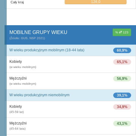
126,0
Cały kraj
MOBILNE GRUPY WIEKU
%
123
(Źródło: GUS, NSP 2021)
W wieku produkcyjnym mobilnym (18-44 lata)
60,9%
Kobiety
65,1%
(w wieku mobilnym)
Mężczyźni
56,9%
(w wieku mobilnym)
W wieku produkcyjnym niemobilnym
39,1%
Kobiety
34,9%
(45-59 lat)
Mężczyźni
43,1%
(45-64 lata)