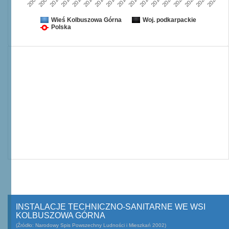
2008
2009
2010
2011
2012
2013
2014
2015
2016
2017
2018
2019
2020
2021
2022
2023
2024
Wieś Kolbuszowa Górna
Woj. podkarpackie
Polska
INSTALACJE TECHNICZNO-SANITARNE WE WSI
KOLBUSZOWA GÓRNA
(Źródło: Narodowy Spis Powszechny Ludności i Mieszkań 2002)