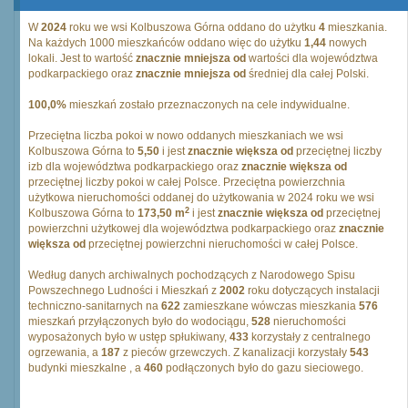
W
2024
roku we wsi Kolbuszowa Górna oddano do użytku
4
mieszkania.
Na każdych 1000 mieszkańców oddano więc do użytku
1,44
nowych
lokali. Jest to wartość
znacznie mniejsza od
wartości dla województwa
podkarpackiego oraz
znacznie mniejsza od
średniej dla całej Polski.
100,0%
mieszkań zostało przeznaczonych na cele indywidualne.
Przeciętna liczba pokoi w nowo oddanych mieszkaniach we wsi
Kolbuszowa Górna to
5,50
i jest
znacznie większa od
przeciętnej liczby
izb dla województwa podkarpackiego oraz
znacznie większa od
przeciętnej liczby pokoi w całej Polsce. Przeciętna powierzchnia
użytkowa nieruchomości oddanej do użytkowania w 2024 roku we wsi
2
Kolbuszowa Górna to
173,50 m
i jest
znacznie większa od
przeciętnej
powierzchni użytkowej dla województwa podkarpackiego oraz
znacznie
większa od
przeciętnej powierzchni nieruchomości w całej Polsce.
Według danych archiwalnych pochodzących z Narodowego Spisu
Powszechnego Ludności i Mieszkań z
2002
roku dotyczących instalacji
techniczno-sanitarnych na
622
zamieszkane wówczas mieszkania
576
mieszkań przyłączonych było do wodociągu,
528
nieruchomości
wyposażonych było w ustęp spłukiwany,
433
korzystały z centralnego
ogrzewania, a
187
z pieców grzewczych. Z kanalizacji korzystały
543
budynki mieszkalne , a
460
podłączonych było do gazu sieciowego.