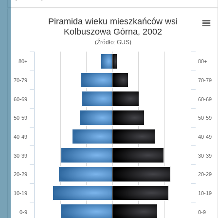
Piramida wieku mieszkańców wsi
Kolbuszowa Górna, 2002
(Źródło: GUS)
80+
80+
70-79
70-79
60-69
60-69
50-59
50-59
40-49
40-49
30-39
30-39
20-29
20-29
10-19
10-19
0-9
0-9