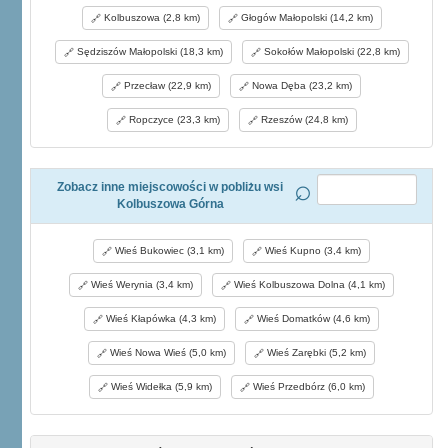
Kolbuszowa (2,8 km)
Głogów Małopolski (14,2 km)
Sędziszów Małopolski (18,3 km)
Sokołów Małopolski (22,8 km)
Przecław (22,9 km)
Nowa Dęba (23,2 km)
Ropczyce (23,3 km)
Rzeszów (24,8 km)
Zobacz inne miejscowości w pobliżu wsi
Kolbuszowa Górna
Wieś Bukowiec (3,1 km)
Wieś Kupno (3,4 km)
Wieś Werynia (3,4 km)
Wieś Kolbuszowa Dolna (4,1 km)
Wieś Kłapówka (4,3 km)
Wieś Domatków (4,6 km)
Wieś Nowa Wieś (5,0 km)
Wieś Zarębki (5,2 km)
Wieś Widełka (5,9 km)
Wieś Przedbórz (6,0 km)