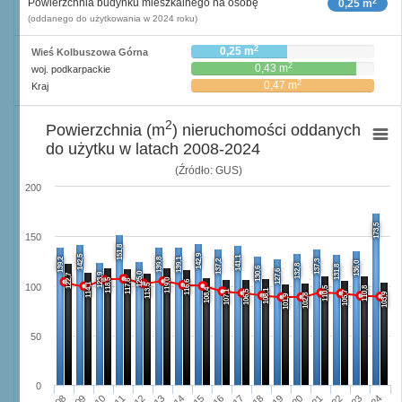
2
Powierzchnia budynku mieszkalnego na osobę
0,25 m
(oddanego do użytkowania w 2024 roku)
2
0,25 m
Wieś Kolbuszowa Górna
2
0,43 m
woj. podkarpackie
2
0,47 m
Kraj
2
Powierzchnia (m
) nieruchomości oddanych
do użytku w latach 2008-2024
(Źródło: GUS)
200
173,5
150
151,8
142,9
142,5
141,1
139,2
139,8
139,1
137,2
137,3
136,0
132,8
131,8
130,6
127,6
125,0
123,9
122,7
118,5
119,0
117,8
116,6
114,1
113,5
100
110,5
110,8
108,4
108,1
107,1
106,5
105,7
103,9
102,8
101,9
50
0