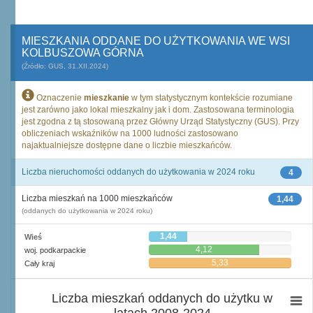
MIESZKANIA ODDANE DO UŻYTKOWANIA WE WSI
KOLBUSZOWA GÓRNA
(Źródło: GUS, 31.XII.2024)
Oznaczenie
mieszkanie
w tym statystycznym kontekście rozumiane
jest zarówno jako lokal mieszkalny jak i dom. Zastosowana terminologia
jest zgodna z tą stosowaną przez Główny Urząd Statystyczny (GUS). Przy
obliczeniach wskaźników na 1000 ludności zastosowano
najaktualniejsze dostępne dane o liczbie mieszkańców.
Liczba nieruchomości oddanych do użytkowania w 2024 roku
4
Liczba mieszkań na 1000 mieszkańców
1,44
(oddanych do użytkowania w 2024 roku)
1,44
Wieś
4,12
woj. podkarpackie
5,33
Cały kraj
Liczba mieszkań oddanych do użytku w