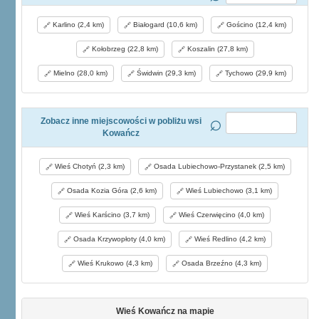
Karlino (2,4 km)
Białogard (10,6 km)
Gościno (12,4 km)
Kołobrzeg (22,8 km)
Koszalin (27,8 km)
Mielno (28,0 km)
Świdwin (29,3 km)
Tychowo (29,9 km)
Zobacz inne miejscowości w pobliżu wsi
Kowańcz
Wieś Chotyń (2,3 km)
Osada Lubiechowo-Przystanek (2,5 km)
Osada Kozia Góra (2,6 km)
Wieś Lubiechowo (3,1 km)
Wieś Karścino (3,7 km)
Wieś Czerwięcino (4,0 km)
Osada Krzywopłoty (4,0 km)
Wieś Redlino (4,2 km)
Wieś Krukowo (4,3 km)
Osada Brzeźno (4,3 km)
Wieś Kowańcz na mapie