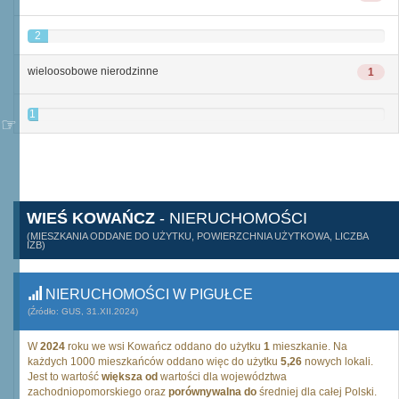
2
wieloosobowe nierodzinne
1
1
WIEŚ KOWAŃCZ
- NIERUCHOMOŚCI
(MIESZKANIA ODDANE DO UŻYTKU, POWIERZCHNIA UŻYTKOWA, LICZBA
IZB)
NIERUCHOMOŚCI W PIGUŁCE
(Źródło: GUS, 31.XII.2024)
W
2024
roku we wsi Kowańcz oddano do użytku
1
mieszkanie. Na
każdych 1000 mieszkańców oddano więc do użytku
5,26
nowych lokali.
Jest to wartość
większa od
wartości dla województwa
zachodniopomorskiego oraz
porównywalna do
średniej dla całej Polski.