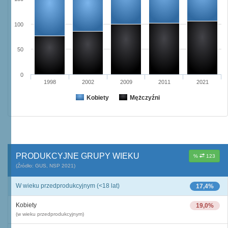
100
50
0
1998
2002
2009
2011
2021
Kobiety
Mężczyźni
PRODUKCYJNE GRUPY WIEKU
%
123
(Źródło: GUS, NSP 2021)
W wieku przedprodukcyjnym (<18 lat)
17,4%
Kobiety
19,0%
(w wieku przedprodukcyjnym)