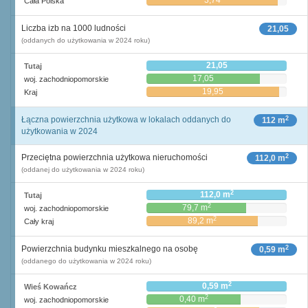
3,74
Cała Polska
Liczba izb na 1000 ludności
21,05
(oddanych do użytkowania w 2024 roku)
21,05
Tutaj
17,05
woj. zachodniopomorskie
19,95
Kraj
2
Łączna powierzchnia użytkowa w lokalach oddanych do
112 m
użytkowania w 2024
2
Przeciętna powierzchnia użytkowa nieruchomości
112,0 m
(oddanej do użytkowania w 2024 roku)
2
112,0 m
Tutaj
2
79,7 m
woj. zachodniopomorskie
2
89,2 m
Cały kraj
2
Powierzchnia budynku mieszkalnego na osobę
0,59 m
(oddanego do użytkowania w 2024 roku)
2
0,59 m
Wieś Kowańcz
2
0,40 m
woj. zachodniopomorskie