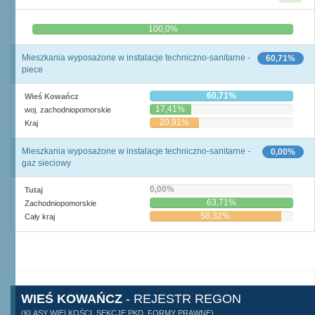
0,0%
100,0%
Mieszkania wyposażone w instalacje techniczno-sanitarne -
60,71%
piece
60,71%
Wieś Kowańcz
17,41%
woj. zachodniopomorskie
20,91%
Kraj
Mieszkania wyposażone w instalacje techniczno-sanitarne -
0,00%
gaz sieciowy
0,00%
Tutaj
63,71%
Zachodniopomorskie
58,32%
Cały kraj
WIEŚ KOWAŃCZ
- REJESTR REGON
(KLASY WIELKOŚCI, SEKCJE PKD, FORMY PRAWNE)