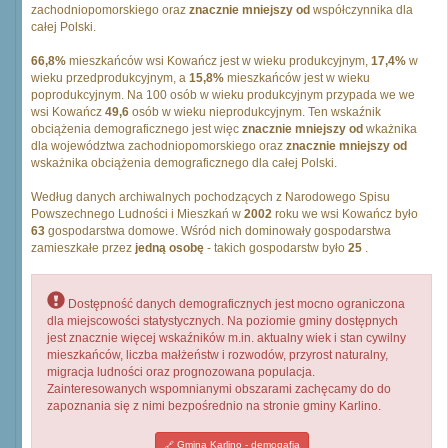
zachodniopomorskiego oraz
znacznie mniejszy od
współczynnika dla
całej Polski.
66,8%
mieszkańców wsi Kowańcz jest w wieku produkcyjnym,
17,4%
w
wieku przedprodukcyjnym, a
15,8%
mieszkańców jest w wieku
poprodukcyjnym. Na 100 osób w wieku produkcyjnym przypada we we
wsi Kowańcz
49,6
osób w wieku nieprodukcyjnym. Ten wskaźnik
obciążenia demograficznego jest więc
znacznie mniejszy od
wkażnika
dla województwa zachodniopomorskiego oraz
znacznie mniejszy od
wskażnika obciążenia demograficznego dla całej Polski.
Według danych archiwalnych pochodzących z Narodowego Spisu
Powszechnego Ludności i Mieszkań w
2002
roku we wsi Kowańcz było
63
gospodarstwa domowe. Wśród nich dominowały gospodarstwa
zamieszkałe przez
jedną osobę
- takich gospodarstw było
25
.
Dostępność danych demograficznych jest mocno ograniczona
dla miejscowości statystycznych. Na poziomie gminy dostępnych
jest znacznie więcej wskaźników m.in. aktualny wiek i stan cywilny
mieszkańców, liczba małżeństw i rozwodów, przyrost naturalny,
migracja ludności oraz prognozowana populacja.
Zainteresowanych wspomnianymi obszarami zachęcamy do do
zapoznania się z nimi bezpośrednio na stronie gminy Karlino.
Gmina Karlino - demogafia