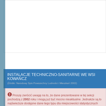
INSTALACJE TECHNICZNO-SANITARNE WE WSI
KOWAŃCZ
(Źródło: Narodowy Spis Powszechny Ludności i Mieszkań 2002)
Proszę zwrócić uwagę na to, że dane prezentowane w tej sekcji
pochodzą z
2002
roku i mogą już być mocno nieaktualne. Jednakże są to
najświeższe dostępne dane tego typu dla miejscowości statystycznych