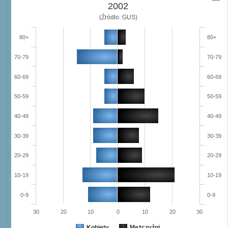
2002
(Źródło: GUS)
80+
80+
70-79
70-79
60-69
60-69
50-59
50-59
40-49
40-49
30-39
30-39
20-29
20-29
10-19
10-19
0-9
0-9
30
20
10
0
10
20
30
Kobiety
Mężczyźni