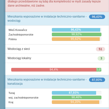
dlatego przedstawione są tutaj dla kompletności w myśl zasady lepsze
dane archiwalne, niż żadne.
Mieszkania wyposażone w instalacje techniczno-sanitarne -
96,43%
wodociąg
96,43%
Wieś Kowańcz
98,92%
Zachodniopomorskie
95,62%
Polska
Wodociąg z sieci
51
Wodociąg lokalny
3
94,4%
5,6%
Mieszkania wyposażone w instalacje techniczno-sanitarne -
87,93%
kanalizacja
87,93%
Tutaj
98,46%
woj. zachodniopomorskie
94,20%
Kraj