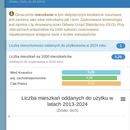
(Źródło: GUS, 31.XII.2024)
Oznaczenie
mieszkanie
w tym statystycznym kontekście rozumiane
jest zarówno jako lokal mieszkalny jak i dom. Zastosowana terminologia
jest zgodna z tą stosowaną przez Główny Urząd Statystyczny (GUS). Przy
obliczeniach wskaźników na 1000 ludności zastosowano
najaktualniejsze dostępne dane o liczbie mieszkańców.
Liczba nieruchomości oddanych do użytkowania w 2024 roku
1
Liczba mieszkań na 1000 mieszkańców
5,26
(oddanych do użytkowania w 2024 roku)
5,26
Wieś Kowańcz
4,96
woj. zachodniopomorskie
5,33
Cała Polska
Liczba mieszkań oddanych do użytku w
latach 2013-2024
(Źródło: GUS)
4