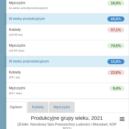
Mężczyźni
16,0%
(w wieku przedprodukcyjnym)
W wieku produkcyjnym
66,8%
Kobiety
57,1%
(18-59 lat)
Mężczyźni
74,5%
(18-64 lata)
W wieku poprodukcyjnym
15,8%
Kobiety
23,8%
(59+ lat)
Mężczyźni
9,4%
(64+ lata)
Ogółem
Kobiety
Mężczyźni
Produkcyjne grupy wieku, 2021
(Źródło: Narodowy Spis Powszechny Ludności i Mieszkań, NSP
2021)