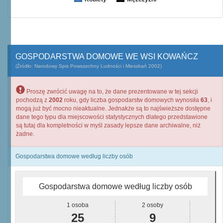
GOSPODARSTWA DOMOWE WE WSI KOWAŃCZ
(Źródło: Narodowy Spis Powszechny Ludności i Mieszkań 2002)
Proszę zwrócić uwagę na to, że dane prezentowane w tej sekcji
pochodzą z
2002
roku, gdy liczba gospodarstw domowych wynosiła
63
, i
mogą już być mocno nieaktualne. Jednakże są to najświeższe dostępne
dane tego typu dla miejscowości statystycznych dlatego przedstawione
są tutaj dla kompletności w myśl zasady lepsze dane archiwalne, niż
żadne.
Gospodarstwa domowe według liczby osób
Gospodarstwa domowe według liczby osób
1 osoba
2 osoby
25
9