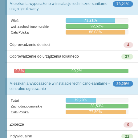
Mieszkania wyposażone w instalacje techniczno-sanitarne -
73,21%
ustęp spłukiwany
73,21%
Wieś
92,52%
woj. zachodniopomorskie
88,08%
Cała Polska
Odprowadzenie do sieci
4
Odprowadzenie do urządzenia lokalnego
37
9,8%
90,2%
Mieszkania wyposażone w instalacje techniczno-sanitarne -
39,29%
centralne ogrzewanie
39,29%
Tutaj
81,53%
Zachodniopomorskie
77,80%
Cała Polska
Zbiorcze
0
Indywidualne
22