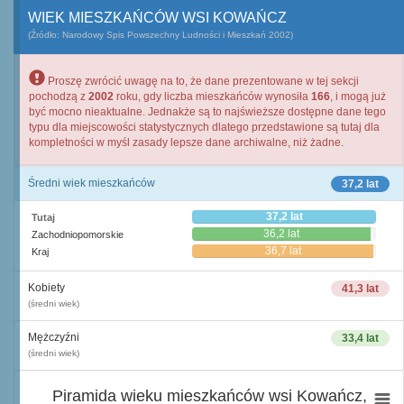
WIEK MIESZKAŃCÓW WSI KOWAŃCZ
(Źródło: Narodowy Spis Powszechny Ludności i Mieszkań 2002)
Proszę zwrócić uwagę na to, że dane prezentowane w tej sekcji
pochodzą z
2002
roku, gdy liczba mieszkańców wynosiła
166
, i mogą już
być mocno nieaktualne. Jednakże są to najświeższe dostępne dane tego
typu dla miejscowości statystycznych dlatego przedstawione są tutaj dla
kompletności w myśl zasady lepsze dane archiwalne, niż żadne.
Średni wiek mieszkańców
37,2 lat
37,2 lat
Tutaj
36,2 lat
Zachodniopomorskie
36,7 lat
Kraj
Kobiety
41,3 lat
(średni wiek)
Mężczyźni
33,4 lat
(średni wiek)
Piramida wieku mieszkańców wsi Kowańcz,