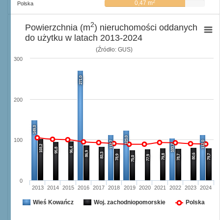
2
0,47 m
Polska
2
Powierzchnia (m
) nieruchomości oddanych
do użytku w latach 2013-2024
(Źródło: GUS)
300
271,0
200
149,0
123,0
100
112,7
112,0
103,7
103,2
96,4
95,8
86,9
83,3
80,6
79,8
79,7
78,9
78,7
77,9
75,0
0
2013
2014
2015
2016
2017
2018
2019
2020
2021
2022
2023
2024
Wieś Kowańcz
Woj. zachodniopomorskie
Polska