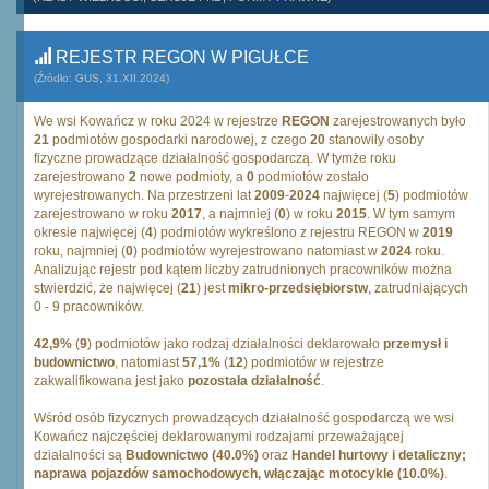
REJESTR REGON W PIGUŁCE
(Źródło: GUS, 31.XII.2024)
We wsi Kowańcz w roku 2024 w rejestrze
REGON
zarejestrowanych było
21
podmiotów gospodarki narodowej, z czego
20
stanowiły osoby
fizyczne prowadzące działalność gospodarczą. W tymże roku
zarejestrowano
2
nowe podmioty, a
0
podmiotów zostało
wyrejestrowanych. Na przestrzeni lat
2009
-
2024
najwięcej (
5
) podmiotów
zarejestrowano w roku
2017
, a najmniej (
0
) w roku
2015
. W tym samym
okresie najwięcej (
4
) podmiotów wykreślono z rejestru REGON w
2019
roku, najmniej (
0
) podmiotów wyrejestrowano natomiast w
2024
roku.
Analizując rejestr pod kątem liczby zatrudnionych pracowników można
stwierdzić, że najwięcej (
21
) jest
mikro-przedsiębiorstw
, zatrudniających
0 - 9 pracowników.
42,9%
(
9
) podmiotów jako rodzaj działalności deklarowało
przemysł i
budownictwo
, natomiast
57,1%
(
12
) podmiotów w rejestrze
zakwalifikowana jest jako
pozostała działalność
.
Wśród osób fizycznych prowadzących działalność gospodarczą we wsi
Kowańcz najczęściej deklarowanymi rodzajami przeważającej
działalności są
Budownictwo (40.0%)
oraz
Handel hurtowy i detaliczny;
naprawa pojazdów samochodowych, włączając motocykle (10.0%)
.