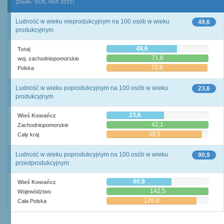
(Źródło: GUS, NSP 2021)
Ludność w wieku nieprodukcyjnym na 100 osób w wieku
49,6
produkcyjnym
49,6
Tutaj
71,6
woj. zachodniopomorskie
70,8
Polska
Ludność w wieku poprodukcyjnym na 100 osób w wieku
23,6
produkcyjnym
23,6
Wieś Kowańcz
42,1
Zachodniopomorskie
39,5
Cały kraj
Ludność w wieku poprodukcyjnym na 100 osób w wieku
90,9
przedprodukcyjnym
90,9
Wieś Kowańcz
142,5
Województwo
126,0
Cała Polska