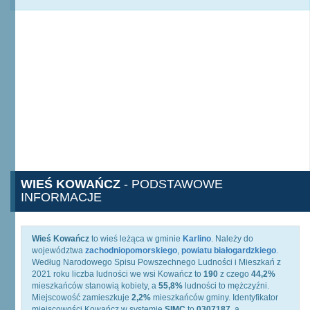
WIEŚ KOWAŃCZ
- PODSTAWOWE
INFORMACJE
Wieś Kowańcz
to wieś leżąca w gminie
Karlino
. Należy do
województwa
zachodniopomorskiego
,
powiatu białogardzkiego
.
Według Narodowego Spisu Powszechnego Ludności i Mieszkań z
2021 roku liczba ludności we wsi Kowańcz to
190
z czego
44,2%
mieszkańców stanowią kobiety, a
55,8%
ludności to mężczyźni.
Miejscowość zamieszkuje
2,2%
mieszkańców gminy. Identyfikator
miejscowości Kowańcz w systemie
SIMC
to
0307187
, a