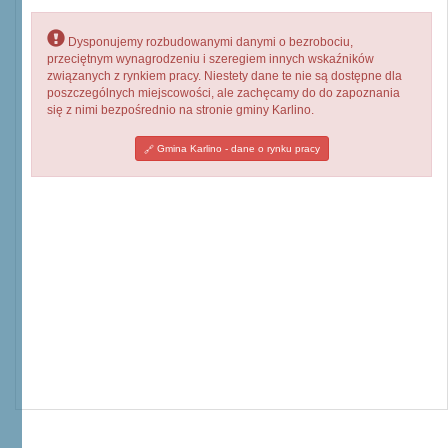
Dysponujemy rozbudowanymi danymi o bezrobociu,
przeciętnym wynagrodzeniu i szeregiem innych wskaźników
związanych z rynkiem pracy. Niestety dane te nie są dostępne dla
poszczególnych miejscowości, ale zachęcamy do do zapoznania
się z nimi bezpośrednio na stronie gminy Karlino.
Gmina Karlino - dane o rynku pracy