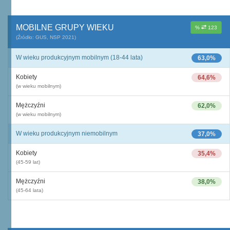
MOBILNE GRUPY WIEKU
%
123
(Źródło: GUS, NSP 2021)
W wieku produkcyjnym mobilnym (18-44 lata)
63,0%
Kobiety
64,6%
(w wieku mobilnym)
Mężczyźni
62,0%
(w wieku mobilnym)
W wieku produkcyjnym niemobilnym
37,0%
Kobiety
35,4%
(45-59 lat)
Mężczyźni
38,0%
(45-64 lata)