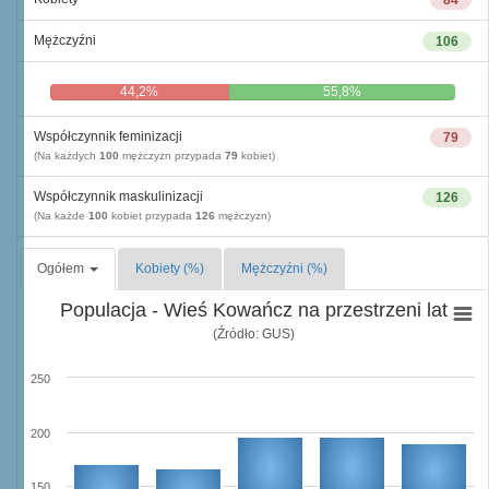
84
Mężczyźni
106
44,2%
55,8%
Współczynnik feminizacji
79
(Na każdych
100
mężczyzn przypada
79
kobiet)
Współczynnik maskulinizacji
126
(Na każde
100
kobiet przypada
126
mężczyzn)
Ogółem
Kobiety (%)
Mężczyźni (%)
Populacja - Wieś Kowańcz na przestrzeni lat
(Źródło: GUS)
250
200
150