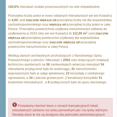
100,0%
mieszkań zostało przeznaczonych na cele indywidualne.
Przeciętna liczba pokoi w nowo oddanych mieszkaniach we wsi Kowańcz
to
4,00
i jest
znacznie większa od
przeciętnej liczby izb dla województwa
zachodniopomorskiego oraz
większa od
przeciętnej liczby pokoi w całej
Polsce. Przeciętna powierzchnia użytkowa nieruchomości oddanej do
2
użytkowania w 2024 roku we wsi Kowańcz to
112,00 m
i jest
znacznie
większa od
przeciętnej powierzchni użytkowej dla województwa
zachodniopomorskiego oraz
znacznie większa od
przeciętnej
powierzchni nieruchomości w całej Polsce.
Według danych archiwalnych pochodzących z Narodowego Spisu
Powszechnego Ludności i Mieszkań z
2002
roku dotyczących instalacji
techniczno-sanitarnych na
56
zamieszkałych wówczas mieszkań
54
mieszkania przyłączone były do wodociągu,
41
nieruchomości
wyposażonych było w ustęp spłukiwany,
22
korzystały z centralnego
ogrzewania, a
34
z pieców grzewczych. Z kanalizacji korzystało
51
budynków mieszkalnych , a
0
podłączonych było do gazu sieciowego.
Posiadamy również dane o cenach transakcyjnych lokali
mieszkalnych zarówno na rynku pierwotnym jak i na rynku wtórnym.
Niestety dane te nie są dostępne dla jednostek administracyjnych