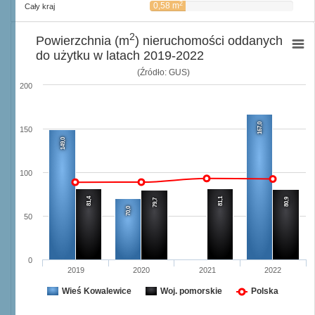
2
0,58 m
Cały kraj
2
Powierzchnia (m
) nieruchomości oddanych
do użytku w latach 2019-2022
(Źródło: GUS)
200
167,0
150
149,0
100
81,4
81,1
80,9
79,7
70,0
50
0
2019
2020
2021
2022
Wieś Kowalewice
Woj. pomorskie
Polska