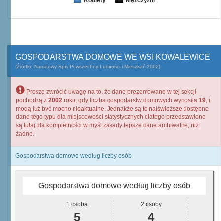
Kobiety
Mężczyźni
GOSPODARSTWA DOMOWE WE WSI KOWALEWICE
(Źródło: Narodowy Spis Powszechny Ludności i Mieszkań 2002)
Proszę zwrócić uwagę na to, że dane prezentowane w tej sekcji
pochodzą z
2002
roku, gdy liczba gospodarstw domowych wynosiła
19
, i
mogą już być mocno nieaktualne. Jednakże są to najświeższe dostępne
dane tego typu dla miejscowości statystycznych dlatego przedstawione
są tutaj dla kompletności w myśl zasady lepsze dane archiwalne, niż
żadne.
Gospodarstwa domowe według liczby osób
Gospodarstwa domowe według liczby osób
1 osoba
2 osoby
5
4