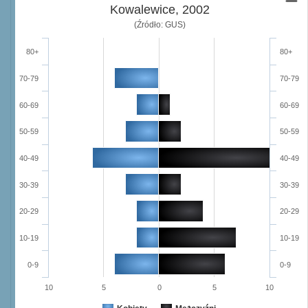
Kowalewice, 2002
(Źródło: GUS)
80+
80+
70-79
70-79
60-69
60-69
50-59
50-59
40-49
40-49
30-39
30-39
20-29
20-29
10-19
10-19
0-9
0-9
10
5
0
5
10