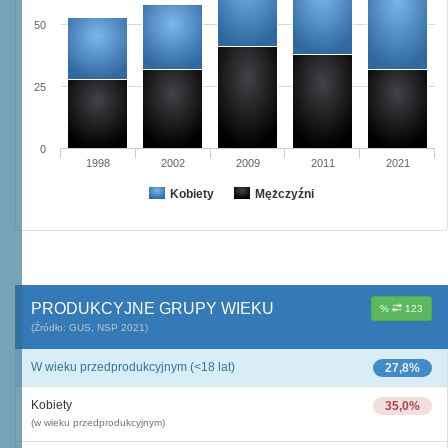
50
25
0
1998
2002
2009
2011
2021
Kobiety
Mężczyźni
PRODUKCYJNE GRUPY WIEKU
%
123
(Źródło: GUS, NSP 2021)
W wieku przedprodukcyjnym (<18 lat)
27,8%
Kobiety
35,0%
(w wieku przedprodukcyjnym)