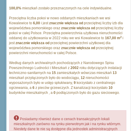
100,0%
mieszkań zostało przeznaczonych na cele indywidualne.
Przeciętna liczba pokoi w nowo oddanych mieszkaniach we wsi
Kowalewice to
6,00
i jest
znacznie większa od
przeciętnej liczby izb dla
województwa pomorskiego oraz
znacznie większa od
przeciętnej liczby
pokoi w całej Polsce. Przeciętna powierzchnia użytkowa nieruchomości
2
oddanej do użytkowania w 2022 roku we wsi Kowalewice to
167,00 m
i
jest
znacznie większa od
przeciętnej powierzchni użytkowej dla
województwa pomorskiego oraz
znacznie większa od
przeciętnej
powierzchni nieruchomości w całej Polsce.
Według danych archiwalnych pochodzących z Narodowego Spisu
Powszechnego Ludności i Mieszkań z
2002
roku dotyczących instalacji
techniczno-sanitarnych na
15
zamieszkałych wówczas mieszkań
13
mieszkań przyłączonych było do wodociągu,
12
nieruchomości
wyposażonych było w ustęp spłukiwany,
9
korzystało z centralnego
ogrzewania, a
6
z pieców grzewczych. Z kanalizacji korzystało
10
budynków mieszkalnych , a
0
podłączonych było do gazu sieciowego.
Posiadamy również dane o cenach transakcyjnych lokali
mieszkalnych zarówno na rynku pierwotnym jak i na rynku wtórnym.
Niestety dane te nie są dostępne dla jednostek administracyjnych