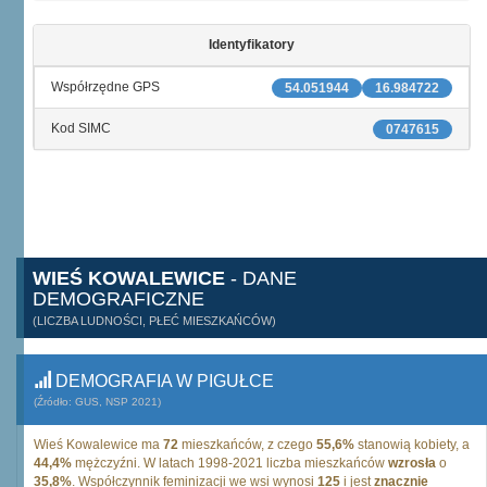
Identyfikatory
Współrzędne GPS
54.051944
16.984722
Kod SIMC
0747615
WIEŚ KOWALEWICE
- DANE
DEMOGRAFICZNE
(LICZBA LUDNOŚCI, PŁEĆ MIESZKAŃCÓW)
DEMOGRAFIA W PIGUŁCE
(Źródło: GUS, NSP 2021)
Wieś Kowalewice ma
72
mieszkańców, z czego
55,6%
stanowią kobiety, a
44,4%
mężczyźni. W latach 1998-2021 liczba mieszkańców
wzrosła
o
35,8%
. Współczynnik feminizacji we wsi wynosi
125
i jest
znacznie