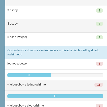
3 osoby
3
4 osoby
3
5 osób i więcej
4
Gospodarstwa domowe zamieszkujące w mieszkaniach według składu
rodzinnego
jednoosobowe
5
5
wieloosobowe jednorodzinne
11
11
wieloosobowe dwurodzinne
2