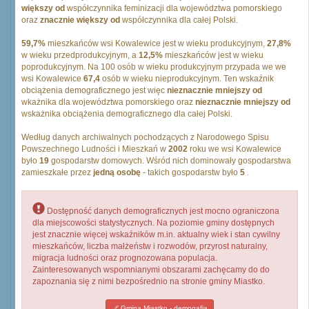
większy od
współczynnika feminizacji dla województwa pomorskiego
oraz
znacznie większy od
współczynnika dla całej Polski.
59,7%
mieszkańców wsi Kowalewice jest w wieku produkcyjnym,
27,8%
w wieku przedprodukcyjnym, a
12,5%
mieszkańców jest w wieku
poprodukcyjnym. Na 100 osób w wieku produkcyjnym przypada we we
wsi Kowalewice
67,4
osób w wieku nieprodukcyjnym. Ten wskaźnik
obciążenia demograficznego jest więc
nieznacznie mniejszy od
wkażnika dla województwa pomorskiego oraz
nieznacznie mniejszy od
wskażnika obciążenia demograficznego dla całej Polski.
Według danych archiwalnych pochodzących z Narodowego Spisu
Powszechnego Ludności i Mieszkań w
2002
roku we wsi Kowalewice
było
19
gospodarstw domowych. Wśród nich dominowały gospodarstwa
zamieszkałe przez
jedną osobę
- takich gospodarstw było
5
.
Dostępność danych demograficznych jest mocno ograniczona
dla miejscowości statystycznych. Na poziomie gminy dostępnych
jest znacznie więcej wskaźników m.in. aktualny wiek i stan cywilny
mieszkańców, liczba małżeństw i rozwodów, przyrost naturalny,
migracja ludności oraz prognozowana populacja.
Zainteresowanych wspomnianymi obszarami zachęcamy do do
zapoznania się z nimi bezpośrednio na stronie gminy Miastko.
Gmina Miastko - demogafia