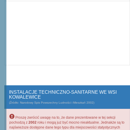
INSTALACJE TECHNICZNO-SANITARNE WE WSI
KOWALEWICE
(Źródło: Narodowy Spis Powszechny Ludności i Mieszkań 2002)
Proszę zwrócić uwagę na to, że dane prezentowane w tej sekcji
pochodzą z
2002
roku i mogą już być mocno nieaktualne. Jednakże są to
najświeższe dostępne dane tego typu dla miejscowości statystycznych