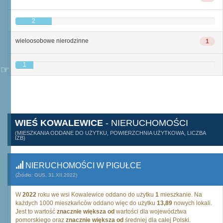
2
wieloosobowe nierodzinne
1
1
WIEŚ KOWALEWICE
- NIERUCHOMOŚCI
(MIESZKANIA ODDANE DO UŻYTKU, POWIERZCHNIA UŻYTKOWA, LICZBA
IZB)
NIERUCHOMOŚCI W PIGUŁCE
(Źródło: GUS, 31.XII.2022)
W
2022
roku we wsi Kowalewice oddano do użytku
1
mieszkanie. Na
każdych 1000 mieszkańców oddano więc do użytku
13,89
nowych lokali.
Jest to wartość
znacznie większa od
wartości dla województwa
pomorskiego oraz
znacznie większa od
średniej dla całej Polski.