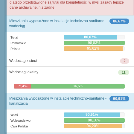
dlatego przedstawione są tutaj dla kompletności w myśl zasady lepsze
dane archiwalne, niż żadne.
Mieszkania wyposażone w instalacje techniczno-sanitarne -
86,67%
wodociąg
86,67%
Tutaj
98,83%
Pomorskie
95,62%
Polska
Wodociąg z sieci
2
Wodociąg lokalny
11
15,4%
84,6%
Mieszkania wyposażone w instalacje techniczno-sanitarne -
90,91%
kanalizacja
90,91%
Wieś
98,16%
Województwo
94,20%
Cała Polska