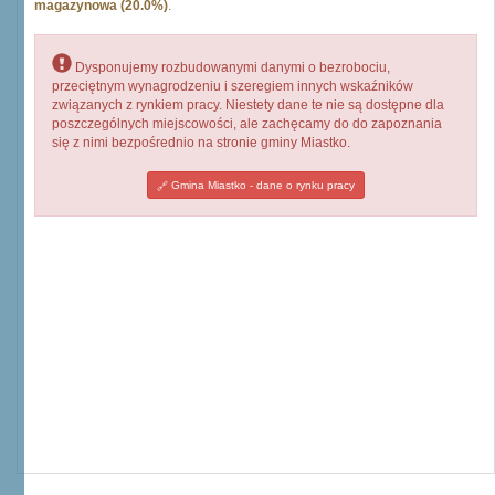
magazynowa (20.0%)
.
Dysponujemy rozbudowanymi danymi o bezrobociu,
przeciętnym wynagrodzeniu i szeregiem innych wskaźników
związanych z rynkiem pracy. Niestety dane te nie są dostępne dla
poszczególnych miejscowości, ale zachęcamy do do zapoznania
się z nimi bezpośrednio na stronie gminy Miastko.
Gmina Miastko - dane o rynku pracy