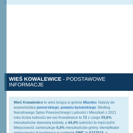
WIEŚ KOWALEWICE
- PODSTAWOWE
INFORMACJE
Wieś Kowalewice
to wieś leżąca w gminie
Miastko
. Należy do
województwa
pomorskiego
,
powiatu bytowskiego
. Według
Narodowego Spisu Powszechnego Ludności i Mieszkań z 2021
roku liczba ludności we wsi Kowalewice to
72
z czego
55,6%
mieszkańców stanowią kobiety, a
44,4%
ludności to mężczyźni.
Miejscowość zamieszkuje
0,4%
mieszkańców gminy. Identyfikator
miejscowości Kowalewice w systemie
SIMC
to
0747615
, a