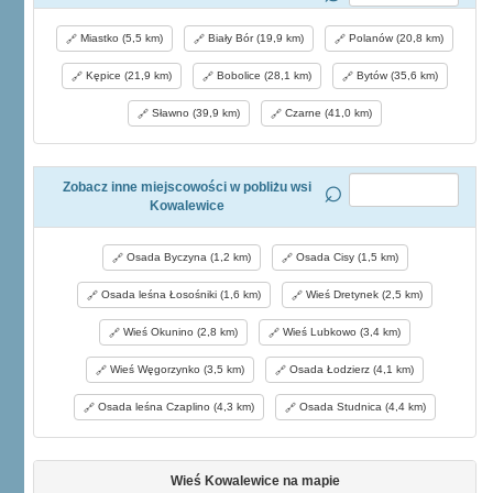
Miastko (5,5 km)
Biały Bór (19,9 km)
Polanów (20,8 km)
Kępice (21,9 km)
Bobolice (28,1 km)
Bytów (35,6 km)
Sławno (39,9 km)
Czarne (41,0 km)
Zobacz inne miejscowości w pobliżu wsi
Kowalewice
Osada Byczyna (1,2 km)
Osada Cisy (1,5 km)
Osada leśna Łosośniki (1,6 km)
Wieś Dretynek (2,5 km)
Wieś Okunino (2,8 km)
Wieś Lubkowo (3,4 km)
Wieś Węgorzynko (3,5 km)
Osada Łodzierz (4,1 km)
Osada leśna Czaplino (4,3 km)
Osada Studnica (4,4 km)
Wieś Kowalewice na mapie