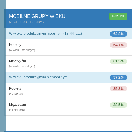
MOBILNE GRUPY WIEKU
%
123
(Źródło: GUS, NSP 2021)
W wieku produkcyjnym mobilnym (18-44 lata)
62,8%
Kobiety
64,7%
(w wieku mobilnym)
Mężczyźni
61,5%
(w wieku mobilnym)
W wieku produkcyjnym niemobilnym
37,2%
Kobiety
35,3%
(45-59 lat)
Mężczyźni
38,5%
(45-64 lata)