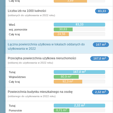
3,89
Cały kraj
Liczba izb na 1000 ludności
83,33
(oddanych do użytkowania w 2022 roku)
83,33
Wieś
30,63
woj. pomorskie
24,56
Cały kraj
2
Łączna powierzchnia użytkowa w lokalach oddanych do
167 m
użytkowania w 2022
2
Przeciętna powierzchnia użytkowa nieruchomości
167,0 m
(oddanej do użytkowania w 2022 roku)
2
167,0 m
Tutaj
2
80,9 m
Województwo
2
92,3 m
Cały kraj
2
Powierzchnia budynku mieszkalnego na osobę
2,32 m
(oddanego do użytkowania w 2022 roku)
2
2,32 m
Tutaj
2
0,71 m
Pomorskie