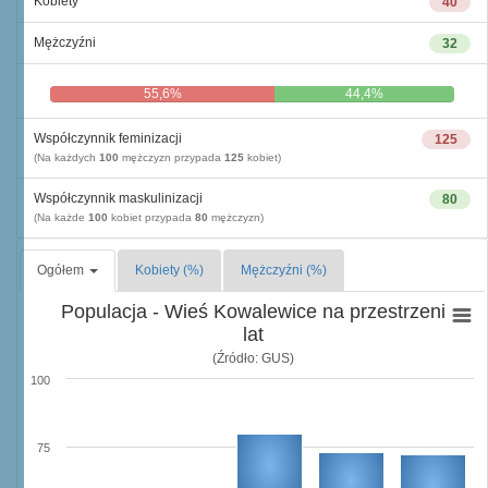
Kobiety
40
Mężczyźni
32
55,6%
44,4%
Współczynnik feminizacji
125
(Na każdych
100
mężczyzn przypada
125
kobiet)
Współczynnik maskulinizacji
80
(Na każde
100
kobiet przypada
80
mężczyzn)
Ogółem
Kobiety (%)
Mężczyźni (%)
Populacja - Wieś Kowalewice na przestrzeni
lat
(Źródło: GUS)
100
75