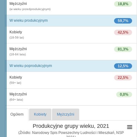
Mężczyźni
18,8%
(w wieku przedprodukcyjnym)
W wieku produkcyjnym
59,7%
Kobiety
42,5%
(18-59 lat)
Mężczyźni
81,3%
(18-64 lata)
W wieku poprodukcyjnym
12,5%
Kobiety
22,5%
(59+ lat)
Mężczyźni
0,0%
(64+ lata)
Ogółem
Kobiety
Mężczyźni
Produkcyjne grupy wieku, 2021
(Źródło: Narodowy Spis Powszechny Ludności i Mieszkań, NSP