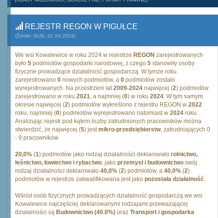
REJESTR REGON W PIGUŁCE
(Źródło: GUS, 31.XII.2024)
We wsi Kowalewice w roku 2024 w rejestrze
REGON
zarejestrowanych
było
5
podmiotów gospodarki narodowej, z czego
5
stanowiły osoby
fizyczne prowadzące działalność gospodarczą. W tymże roku
zarejestrowano
0
nowych podmiotów, a
0
podmiotów zostało
wyrejestrowanych. Na przestrzeni lat
2009
-
2024
najwięcej (
2
) podmiotów
zarejestrowano w roku
2021
, a najmniej (
0
) w roku
2024
. W tym samym
okresie najwięcej (
2
) podmiotów wykreślono z rejestru REGON w
2022
roku, najmniej (
0
) podmiotów wyrejestrowano natomiast w
2024
roku.
Analizując rejestr pod kątem liczby zatrudnionych pracowników można
stwierdzić, że najwięcej (
5
) jest
mikro-przedsiębiorstw
, zatrudniających 0
- 9 pracowników.
20,0%
(
1
) podmiotów jako rodzaj działalności deklarowało
rolnictwo,
leśnictwo, łowiectwo i rybactwo
, jako
przemysł i budownictwo
swój
rodzaj działalności deklarowało
40,0%
(
2
) podmiotów, a
40,0%
(
2
)
podmiotów w rejestrze zakwalifikowana jest jako
pozostała działalność
.
Wśród osób fizycznych prowadzących działalność gospodarczą we wsi
Kowalewice najczęściej deklarowanymi rodzajami przeważającej
działalności są
Budownictwo (40.0%)
oraz
Transport i gospodarka