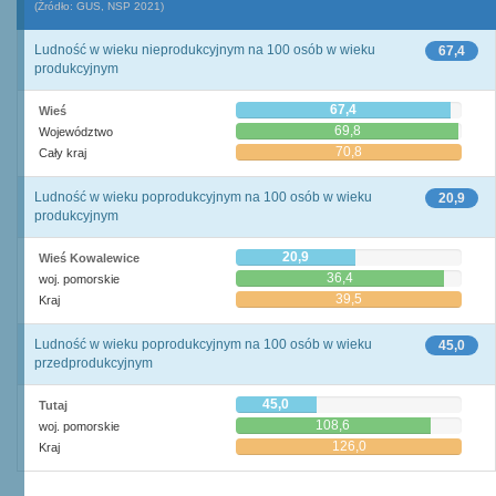
(Źródło: GUS, NSP 2021)
Ludność w wieku nieprodukcyjnym na 100 osób w wieku
67,4
produkcyjnym
67,4
Wieś
69,8
Województwo
70,8
Cały kraj
Ludność w wieku poprodukcyjnym na 100 osób w wieku
20,9
produkcyjnym
20,9
Wieś Kowalewice
36,4
woj. pomorskie
39,5
Kraj
Ludność w wieku poprodukcyjnym na 100 osób w wieku
45,0
przedprodukcyjnym
45,0
Tutaj
108,6
woj. pomorskie
126,0
Kraj