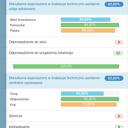
Mieszkania wyposażone w instalacje techniczno-sanitarne -
80,00%
ustęp spłukiwany
80,00%
Wieś Kowalewice
94,35%
Pomorskie
88,08%
Polska
Odprowadzenie do sieci
0
Odprowadzenie do urządzenia lokalnego
12
0,0%
100,0%
Mieszkania wyposażone w instalacje techniczno-sanitarne -
60,00%
centralne ogrzewanie
60,00%
Tutaj
81,42%
Województwo
77,80%
Kraj
Zbiorcze
0
Indywidualne
9