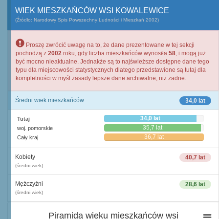
WIEK MIESZKAŃCÓW WSI KOWALEWICE
(Źródło: Narodowy Spis Powszechny Ludności i Mieszkań 2002)
Proszę zwrócić uwagę na to, że dane prezentowane w tej sekcji
pochodzą z
2002
roku, gdy liczba mieszkańców wynosiła
58
, i mogą już
być mocno nieaktualne. Jednakże są to najświeższe dostępne dane tego
typu dla miejscowości statystycznych dlatego przedstawione są tutaj dla
kompletności w myśl zasady lepsze dane archiwalne, niż żadne.
Średni wiek mieszkańców
34,0 lat
34,0 lat
Tutaj
35,7 lat
woj. pomorskie
36,7 lat
Cały kraj
Kobiety
40,7 lat
(średni wiek)
Mężczyźni
28,6 lat
(średni wiek)
Piramida wieku mieszkańców wsi