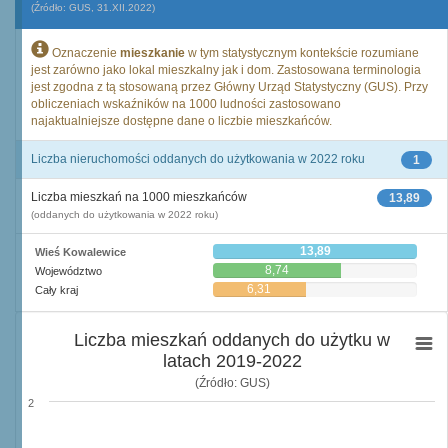
(Źródło: GUS, 31.XII.2022)
Oznaczenie
mieszkanie
w tym statystycznym kontekście rozumiane
jest zarówno jako lokal mieszkalny jak i dom. Zastosowana terminologia
jest zgodna z tą stosowaną przez Główny Urząd Statystyczny (GUS). Przy
obliczeniach wskaźników na 1000 ludności zastosowano
najaktualniejsze dostępne dane o liczbie mieszkańców.
Liczba nieruchomości oddanych do użytkowania w 2022 roku
1
Liczba mieszkań na 1000 mieszkańców
13,89
(oddanych do użytkowania w 2022 roku)
13,89
Wieś Kowalewice
8,74
Województwo
6,31
Cały kraj
Liczba mieszkań oddanych do użytku w
latach 2019-2022
(Źródło: GUS)
2