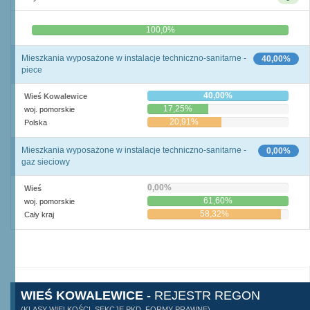
0,0%
100,0%
Mieszkania wyposażone w instalacje techniczno-sanitarne -
40,00%
piece
40,00%
Wieś Kowalewice
17,25%
woj. pomorskie
20,91%
Polska
Mieszkania wyposażone w instalacje techniczno-sanitarne -
0,00%
gaz sieciowy
0,00%
Wieś
61,60%
woj. pomorskie
58,32%
Cały kraj
WIEŚ KOWALEWICE
- REJESTR REGON
(KLASY WIELKOŚCI, SEKCJE PKD, FORMY PRAWNE)