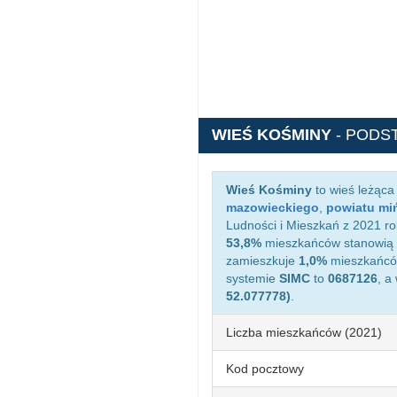
WIEŚ KOŚMINY
- PODS
Wieś Kośminy
to wieś leżąca
mazowieckiego
,
powiatu mi
Ludności i Mieszkań z 2021 ro
53,8%
mieszkańców stanowią 
zamieszkuje
1,0%
mieszkańców
systemie
SIMC
to
0687126
, a
52.077778)
.
Liczba mieszkańców (2021)
Kod pocztowy