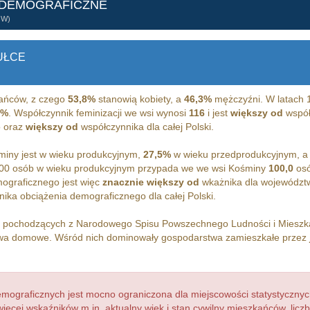
 DEMOGRAFICZNE
ÓW)
UŁCE
ańców, z czego
53,8%
stanowią kobiety, a
46,3%
mężczyźni. W latach 
0%
. Współczynnik feminizacji we wsi wynosi
116
i jest
większy od
współc
 oraz
większy od
współczynnika dla całej Polski.
iny jest w wieku produkcyjnym,
27,5%
w wieku przedprodukcyjnym, 
00 osób w wieku produkcyjnym przypada we we wsi Kośminy
100,0
osó
ograficznego jest więc
znacznie większy od
wkażnika dla województ
ika obciążenia demograficznego dla całej Polski.
h pochodzących z Narodowego Spisu Powszechnego Ludności i Miesz
a domowe. Wśród nich dominowały gospodarstwa zamieszkałe przez
ograficznych jest mocno ograniczona dla miejscowości statystycznyc
więcej wskaźników m.in. aktualny wiek i stan cywilny mieszkańców, lic