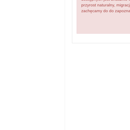
przyrost naturalny, migr
zachęcamy do do zapoznani