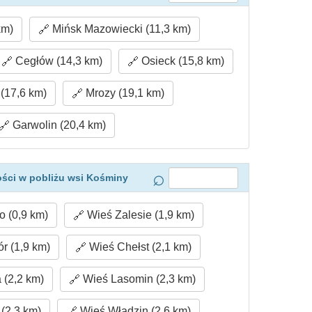
km)
Mińsk Mazowiecki (11,3 km)
Cegłów (14,3 km)
Osieck (15,8 km)
(17,6 km)
Mrozy (19,1 km)
Garwolin (20,4 km)
ści w pobliżu wsi Kośminy
 (0,9 km)
Wieś Zalesie (1,9 km)
 (1,9 km)
Wieś Chełst (2,1 km)
 (2,2 km)
Wieś Lasomin (2,3 km)
(2,3 km)
Wieś Władzin (2,6 km)