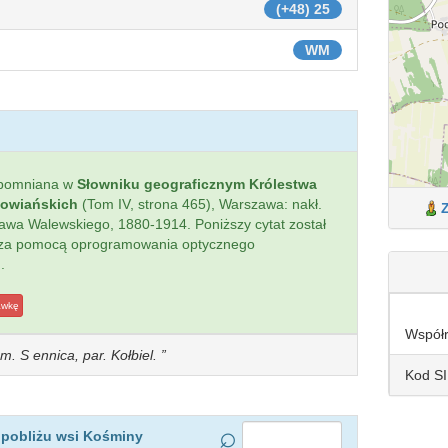
(+48) 25
WM
spomniana w
Słowniku geograficznym Królestwa
łowiańskich
(Tom IV, strona 465), Warszawa: nakł.
sława Walewskiego, 1880-1914. Poniższy cytat został
 za pomocą oprogramowania optycznego
.
awkę
Współ
. S ennica, par. Kołbiel.
Kod S
 pobliżu wsi Kośminy