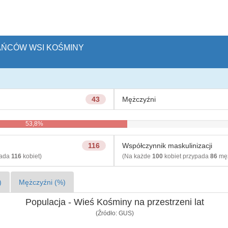
KAŃCÓW WSI KOŚMINY
43
Mężczyźni
53,8%
46,3%
116
Współczynnik maskulinizacji
pada
116
kobiet)
(Na każde
100
kobiet przypada
86
męż
)
Mężczyźni (%)
Populacja - Wieś Kośminy na przestrzeni lat
(Źródło: GUS)