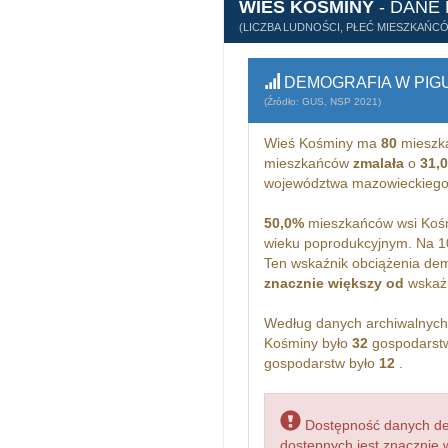
WIEŚ KOŚMINY
- DANE
(LICZBA LUDNOŚCI, PŁEĆ MIESZKAŃC
DEMOGRAFIA W PIG
(Źródło: GUS, NSP 2021)
Wieś Kośminy ma
80
mieszk
mieszkańców
zmalała
o
31,
województwa mazowieckiego
50,0%
mieszkańców wsi Kośm
wieku poprodukcyjnym. Na 1
Ten wskaźnik obciążenia dem
znacznie większy od
wskażn
Według danych archiwalnyc
Kośminy było
32
gospodarstw
gospodarstw było
12
.
Dostępność danych dem
dostępnych jest znacznie 