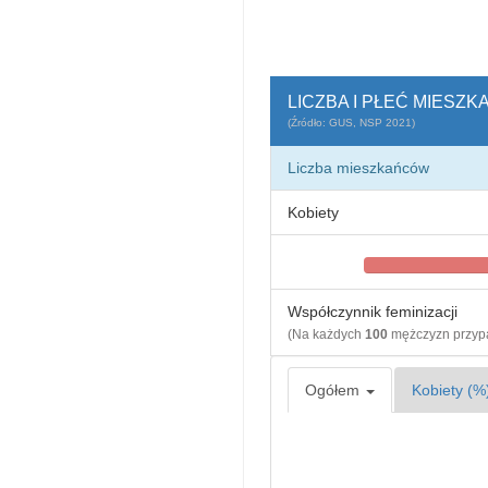
LICZBA I PŁEĆ MIESZ
(Źródło: GUS, NSP 2021)
Liczba mieszkańców
Kobiety
Współczynnik feminizacji
(Na każdych
100
mężczyzn przy
Ogółem
Kobiety (%