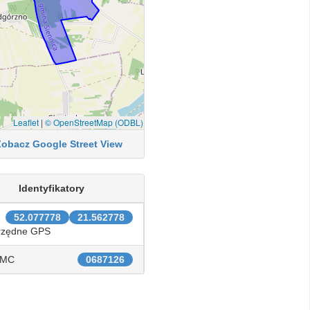
Leaflet
|
© OpenStreetMap (ODBL)
Zobacz Google Street View
Identyfikatory
52.077778
21.562778
rzędne GPS
IMC
0687126