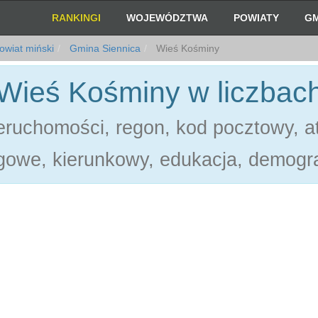
RANKINGI
WOJEWÓDZTWA
POWIATY
GM
wiat miński
Gmina Siennica
Wieś Kośminy
Wieś Kośminy w liczbac
ruchomości, regon, kod pocztowy, at
gowe, kierunkowy, edukacja, demogra