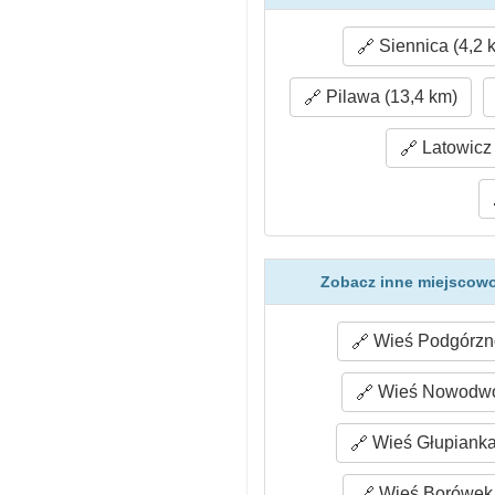
Siennica (4,2 
Pilawa (13,4 km)
Latowicz 
Zobacz inne miejscowo
Wieś Podgórzno
Wieś Nowodwór
Wieś Głupianka
Wieś Borówek 