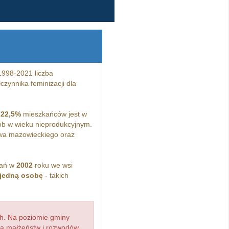
1998-2021 liczba
zynnika feminizacji dla
a
22,5%
mieszkańców jest w
b w wieku nieprodukcyjnym.
wa mazowieckiego oraz
kań w
2002
roku we wsi
jedną osobę
- takich
h. Na poziomie gminy
zba małżeństw i rozwodów,