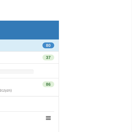
80
37
86
czyzn)