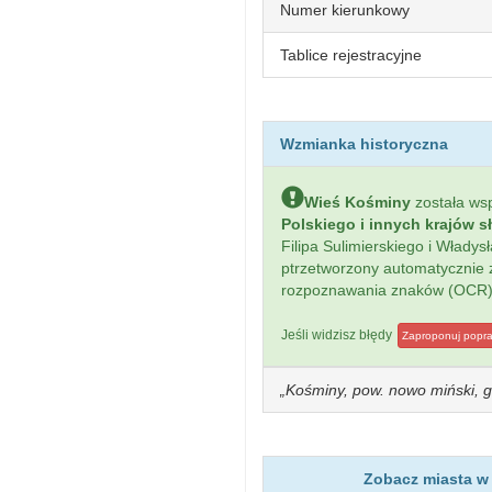
Numer kierunkowy
Tablice rejestracyjne
Wzmianka historyczna
Wieś Kośminy
została w
Polskiego i innych krajów s
Filipa Sulimierskiego i Włady
ptrzetworzony automatycznie
rozpoznawania znaków (OCR)
Jeśli widzisz błędy
Zaproponuj popr
Kośminy, pow. nowo miński, gm
Zobacz miasta w