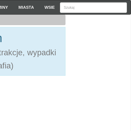
INY
MIASTA
WSIE
h
rakcje, wypadki
fia)