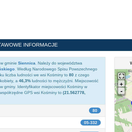
TAWOWE INFORMACJE
 w gminie
Siennica
. Należy do województwa
ńskiego
. Według Narodowego Spisu Powszechnego
ku liczba ludności we wsi Kośminy to
80
z czego
kobiety, a
46,3%
ludności to mężczyźni. Miejscowość
 gminy. Identyfikator miejscowości Kośminy w
 współrzędne GPS wsi Kośminy to
(21.562778,
80
05-332