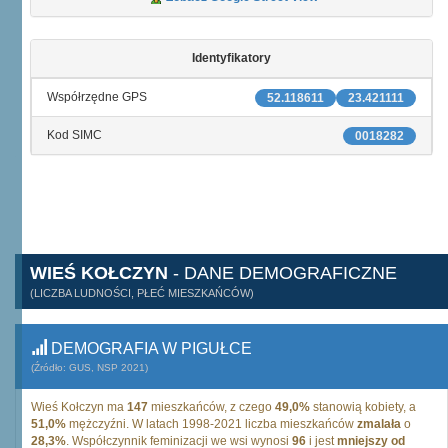
Identyfikatory
Współrzędne GPS
52.118611
23.421111
Kod SIMC
0018282
WIEŚ KOŁCZYN
- DANE DEMOGRAFICZNE
(LICZBA LUDNOŚCI, PŁEĆ MIESZKAŃCÓW)
DEMOGRAFIA W PIGUŁCE
(Źródło: GUS, NSP 2021)
Wieś Kołczyn ma
147
mieszkańców, z czego
49,0%
stanowią kobiety, a
51,0%
mężczyźni. W latach 1998-2021 liczba mieszkańców
zmalała
o
28,3%
. Współczynnik feminizacji we wsi wynosi
96
i jest
mniejszy od