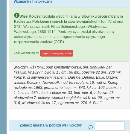
Wzmianka historyczna
Wieś Kołczyn
została wspomniana w
Słowniku geograficznym
Królestwa Polskiego i innych krajów słowiańskich
(Tom IV, strona
273), Warszawa: nakł. Filipa Sulimierskiego i Władysława
Walewskiego, 1880-1914. Poniższy cytat został ptrzetworzony
automatycznie za pomocą oprogramowania optycznego
rozpoznawania znaków (OCR).
Jeśli widzisz błędy
Zaproponuj poprawkę
Kołczyn, wś i folw., pow. konstantynowski, gm. Bohukały, par
Pratulin. W 1827.r. było tu 15 dm , 98 mk., obecnie 22 dm., 230 mk.
Folw. K. (z attynencyami leśnemi: Dalskie, Dębina, Bajki; Olszyn,
wsiami: Kołczyn i Nowosiołki), od Terespola w. 16, nad rz. Krzną,
rozległe mr. 1663; grunta orne i ogr. mr. 843, łąk mr. 106, pastw. mr.
1, lasu mr. 680, nieuż. i place mr. 33, bud. mur. 6, z drzewa 23,
płodozmian 7- polowy; wiatrak i cegielnia; wś K. os. 29, z grun. mr.
316; wś Nowosiołki os. 17, z gruntem mr. 270. A. Pal.
Zobacz miasta w pobliżu wsi Kołczyn