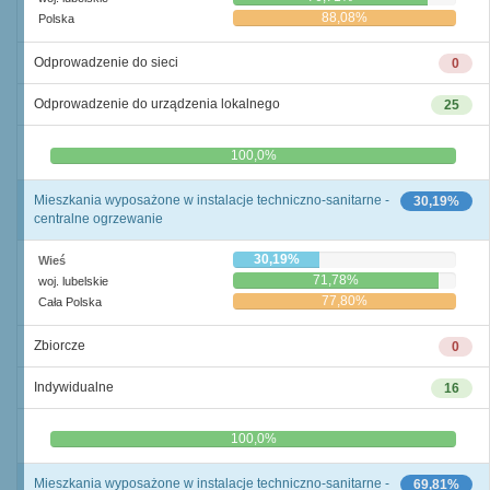
88,08%
Polska
Odprowadzenie do sieci
0
Odprowadzenie do urządzenia lokalnego
25
0,0%
100,0%
Mieszkania wyposażone w instalacje techniczno-sanitarne -
30,19%
centralne ogrzewanie
30,19%
Wieś
71,78%
woj. lubelskie
77,80%
Cała Polska
Zbiorcze
0
Indywidualne
16
0,0%
100,0%
Mieszkania wyposażone w instalacje techniczno-sanitarne -
69,81%