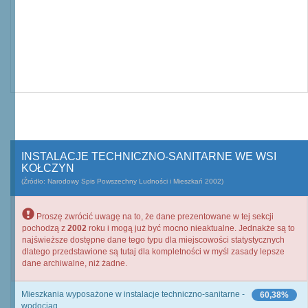
INSTALACJE TECHNICZNO-SANITARNE WE WSI
KOŁCZYN
(Źródło: Narodowy Spis Powszechny Ludności i Mieszkań 2002)
Proszę zwrócić uwagę na to, że dane prezentowane w tej sekcji
pochodzą z
2002
roku i mogą już być mocno nieaktualne. Jednakże są to
najświeższe dostępne dane tego typu dla miejscowości statystycznych
dlatego przedstawione są tutaj dla kompletności w myśl zasady lepsze
dane archiwalne, niż żadne.
Mieszkania wyposażone w instalacje techniczno-sanitarne -
60,38%
wodociąg