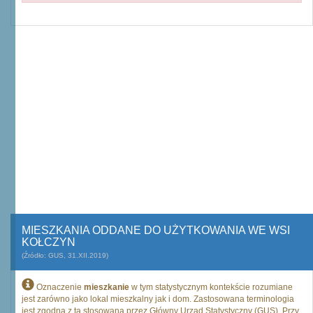
MIESZKANIA ODDANE DO UŻYTKOWANIA WE WSI
KOŁCZYN
(Źródło: GUS, 31.XII.2019)
Oznaczenie
mieszkanie
w tym statystycznym kontekście rozumiane
jest zarówno jako lokal mieszkalny jak i dom. Zastosowana terminologia
jest zgodna z tą stosowaną przez Główny Urząd Statystyczny (GUS). Przy