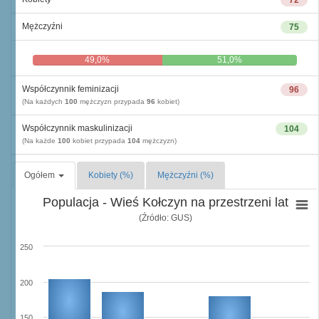
72
Mężczyźni
75
49,0%
51,0%
Współczynnik feminizacji
96
(Na każdych
100
mężczyzn przypada
96
kobiet)
Współczynnik maskulinizacji
104
(Na każde
100
kobiet przypada
104
mężczyzn)
Ogółem
Kobiety (%)
Mężczyźni (%)
Populacja - Wieś Kołczyn na przestrzeni lat
(Źródło: GUS)
250
200
150