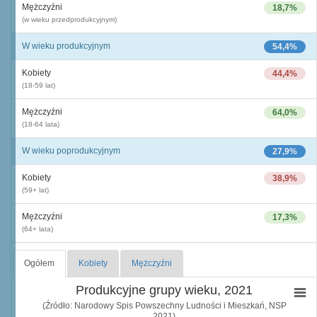
Mężczyźni
18,7%
(w wieku przedprodukcyjnym)
W wieku produkcyjnym
54,4%
Kobiety
44,4%
(18-59 lat)
Mężczyźni
64,0%
(18-64 lata)
W wieku poprodukcyjnym
27,9%
Kobiety
38,9%
(59+ lat)
Mężczyźni
17,3%
(64+ lata)
Ogółem
Kobiety
Mężczyźni
Produkcyjne grupy wieku, 2021
(Źródło: Narodowy Spis Powszechny Ludności i Mieszkań, NSP
2021)