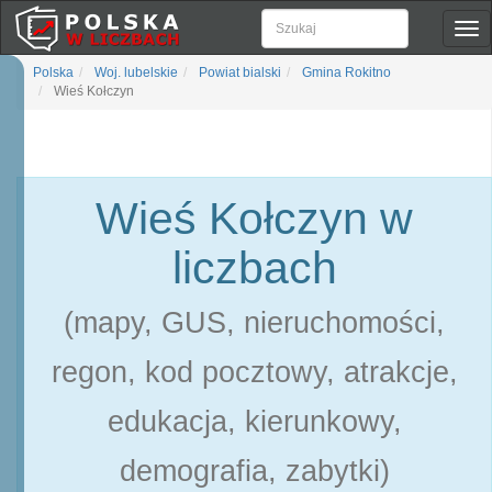
Pok
naw
Polska
Woj. lubelskie
Powiat bialski
Gmina Rokitno
Wieś Kołczyn
Wieś Kołczyn w
liczbach
(mapy, GUS, nieruchomości,
regon, kod pocztowy, atrakcje,
edukacja, kierunkowy,
demografia, zabytki)