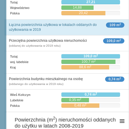
27,21
Tutaj
14,88
Województwo
20,42
Polska
2
Łączna powierzchnia użytkowa w lokalach oddanych do
109 m
użytkowania w 2019
2
Przeciętna powierzchnia użytkowa nieruchomości
109,0 m
(oddanej do użytkowania w 2019 roku)
2
109,0 m
Tutaj
2
100,7 m
woj. lubelskie
2
88,6 m
Kraj
2
Powierzchnia budynku mieszkalnego na osobę
0,74 m
(oddanego do użytkowania w 2019 roku)
2
0,74 m
Wieś Kołczyn
2
0,35 m
Lubelskie
2
0,48 m
Polska
2
Powierzchnia (m
) nieruchomości oddanych
do użytku w latach 2008-2019