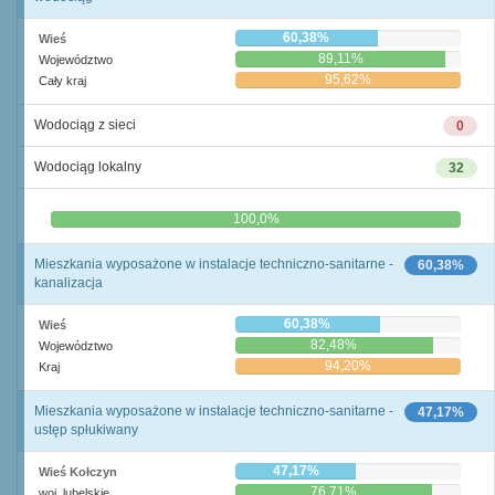
60,38%
Wieś
89,11%
Województwo
95,62%
Cały kraj
Wodociąg z sieci
0
Wodociąg lokalny
32
0,0%
100,0%
Mieszkania wyposażone w instalacje techniczno-sanitarne -
60,38%
kanalizacja
60,38%
Wieś
82,48%
Województwo
94,20%
Kraj
Mieszkania wyposażone w instalacje techniczno-sanitarne -
47,17%
ustęp spłukiwany
47,17%
Wieś Kołczyn
76,71%
woj. lubelskie