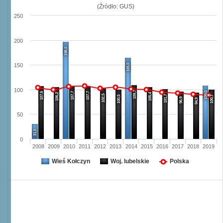
(Źródło: GUS)
250
200
198,0
165,0
150
100
109,7
109,0
107,6
107,7
107,7
106,2
105,4
102,5
101,7
100,5
100,7
96,9
94,9
50
31,0
0
2008
2009
2010
2011
2012
2013
2014
2015
2016
2017
2018
2019
Wieś Kołczyn
Woj. lubelskie
Polska