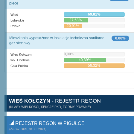
piece
69,81%
Wieś
27,58%
Lubelskie
20,91%
Polska
Mieszkania wyposażone w instalacje techniczno-sanitarne -
0,00%
gaz sieciowy
0,00%
Wieś Kołczyn
40,39%
woj. lubelskie
58,32%
Cała Polska
WIEŚ KOŁCZYN
- REJESTR REGON
(KLASY WIELKOŚCI, SEKCJE PKD, FORMY PRAWNE)
REJESTR REGON W PIGUŁCE
(Źródło: GUS, 31.XII.2024)