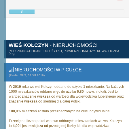
8
WIEŚ KOŁCZYN
- NIERUCHOMOŚCI
(MIESZKANIA ODDANE DO UŻYTKU, POWIERZCHNIA UŻYTKOWA, LICZBA
IZB)
NIERUCHOMOŚCI W PIGUŁCE
(Źródło: GUS, 31.XII.2019)
W
2019
roku we wsi Kołczyn oddano do użytku
1
mieszkanie. Na każdych
1000 mieszkańców oddano więc do użytku
6,80
nowych lokali. Jest to
wartość
znacznie większa od
wartości dla województwa lubelskiego oraz
znacznie większa od
średniej dla całej Polski.
100,0%
mieszkań zostało przeznaczonych na cele indywidualne.
Przeciętna liczba pokoi w nowo oddanych mieszkaniach we wsi Kołczyn
to
4,00
i jest
mniejsza od
przeciętnej liczby izb dla województwa