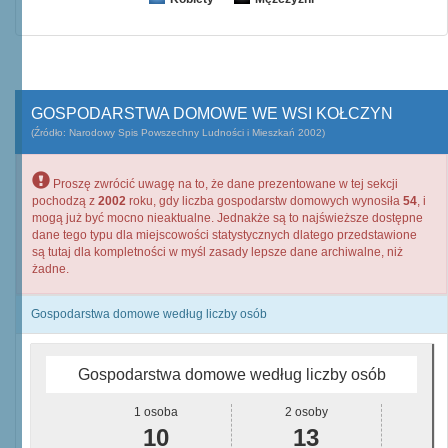
GOSPODARSTWA DOMOWE WE WSI KOŁCZYN
(Źródło: Narodowy Spis Powszechny Ludności i Mieszkań 2002)
Proszę zwrócić uwagę na to, że dane prezentowane w tej sekcji
pochodzą z
2002
roku, gdy liczba gospodarstw domowych wynosiła
54
, i
mogą już być mocno nieaktualne. Jednakże są to najświeższe dostępne
dane tego typu dla miejscowości statystycznych dlatego przedstawione
są tutaj dla kompletności w myśl zasady lepsze dane archiwalne, niż
żadne.
Gospodarstwa domowe według liczby osób
Gospodarstwa domowe według liczby osób
1 osoba
2 osoby
10
13