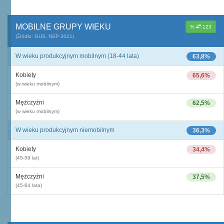
MOBILNE GRUPY WIEKU
%
123
(Źródło: GUS, NSP 2021)
W wieku produkcyjnym mobilnym (18-44 lata)
63,8%
Kobiety
65,6%
(w wieku mobilnym)
Mężczyźni
62,5%
(w wieku mobilnym)
W wieku produkcyjnym niemobilnym
36,3%
Kobiety
34,4%
(45-59 lat)
Mężczyźni
37,5%
(45-64 lata)