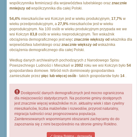
współczynnika feminizacji dla województwa lubelskiego oraz
znacznie
mniejszy od
współczynnika dla całej Polski.
54,4%
mieszkańców wsi Kołczyn jest w wieku produkcyjnym,
17,7%
w
wieku przedprodukcyjnym, a
27,9%
mieszkańców jest w wieku
poprodukcyjnym. Na 100 osób w wieku produkcyjnym przypada we we
wsi Kołczyn
83,8
osób w wieku nieprodukcyjnym. Ten wskaźnik
obciążenia demograficznego jest więc
znacznie większy od
wkażnika dla
województwa lubelskiego oraz
znacznie większy od
wskażnika
obciążenia demograficznego dla całej Polski.
Według danych archiwalnych pochodzących z Narodowego Spisu
Powszechnego Ludności i Mieszkań w
2002
roku we wsi Kołczyn było
54
gospodarstwa domowe. Wśród nich dominowały gospodarstwa
zamieszkałe przez
pięc lub więcej osób
- takich gospodarstw było
14
.
Dostępność danych demograficznych jest mocno ograniczona
dla miejscowości statystycznych. Na poziomie gminy dostępnych
jest znacznie więcej wskaźników m.in. aktualny wiek i stan cywilny
mieszkańców, liczba małżeństw i rozwodów, przyrost naturalny,
migracja ludności oraz prognozowana populacja.
Zainteresowanych wspomnianymi obszarami zachęcamy do do
zapoznania się z nimi bezpośrednio na stronie gminy Rokitno.
Gmina Rokitno - demogafia