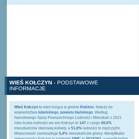
WIEŚ KOŁCZYN
- PODSTAWOWE
INFORMACJE
Wieś Kołczyn
to wieś leżąca w gminie
Rokitno
. Należy do
województwa
lubelskiego
,
powiatu bialskiego
. Według
Narodowego Spisu Powszechnego Ludności i Mieszkań z 2021
roku liczba ludności we wsi Kołczyn to
147
z czego
49,0%
mieszkańców stanowią kobiety, a
51,0%
ludności to mężczyźni.
Miejscowość zamieszkuje
5,4%
mieszkańców gminy. Identyfikator
miejscowości Kołczyn w systemie
SIMC
to
0018282
, a współrzędne