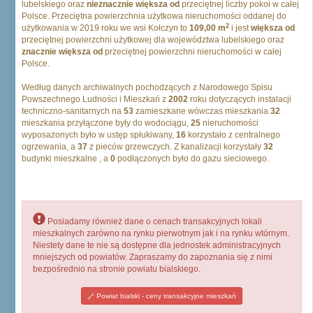
lubelskiego oraz
nieznacznie większa od
przeciętnej liczby pokoi w całej
Polsce. Przeciętna powierzchnia użytkowa nieruchomości oddanej do
2
użytkowania w 2019 roku we wsi Kołczyn to
109,00 m
i jest
większa od
przeciętnej powierzchni użytkowej dla województwa lubelskiego oraz
znacznie większa od
przeciętnej powierzchni nieruchomości w całej
Polsce.
Według danych archiwalnych pochodzących z Narodowego Spisu
Powszechnego Ludności i Mieszkań z
2002
roku dotyczących instalacji
techniczno-sanitarnych na
53
zamieszkane wówczas mieszkania
32
mieszkania przyłączone były do wodociągu,
25
nieruchomości
wyposażonych było w ustęp spłukiwany,
16
korzystało z centralnego
ogrzewania, a
37
z pieców grzewczych. Z kanalizacji korzystały
32
budynki mieszkalne , a
0
podłączonych było do gazu sieciowego.
Posiadamy również dane o cenach transakcyjnych lokali
mieszkalnych zarówno na rynku pierwotnym jak i na rynku wtórnym.
Niestety dane te nie są dostępne dla jednostek administracyjnych
mniejszych od powiatów. Zapraszamy do zapoznania się z nimi
bezpośrednio na stronie powiatu bialskiego.
Powiat bialski - ceny transakcyjne mieszkań