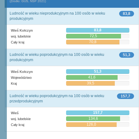
(Źródło: GUS, NSP 2021)
Ludność w wieku nieprodukcyjnym na 100 osób w wieku
83,8
produkcyjnym
83,8
Wieś Kołczyn
72,5
woj. lubelskie
70,8
Cały kraj
Ludność w wieku poprodukcyjnym na 100 osób w wieku
51,3
produkcyjnym
51,3
Wieś Kołczyn
41,6
Województwo
39,5
Kraj
Ludność w wieku poprodukcyjnym na 100 osób w wieku
157,7
przedprodukcyjnym
157,7
Wieś
134,6
woj. lubelskie
126,0
Cały kraj