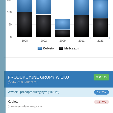
100
50
0
1998
2002
2009
2011
2021
Kobiety
Mężczyźni
PRODUKCYJNE GRUPY WIEKU
%
123
(Źródło: GUS, NSP 2021)
W wieku przedprodukcyjnym (<18 lat)
17,7%
Kobiety
16,7%
(w wieku przedprodukcyjnym)