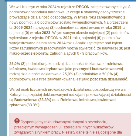
We wsi Kołczyn w roku 2024 w rejestrze
REGON
zarejestrowanych było
8
podmiotów gospodarki narodowej, z czego
6
stanowiły osoby fizyczne
prowadzące działalność gospodarczą. W tymże roku zarejestrowano
1
nowy podmiot, a
0
podmiotów zostało wyrejestrowanych. Na przestrzeni
lat
2009
-
2024
najwięcej (
2
) podmiotów zarejestrowano w roku
2019
, a
najmniej (
0
) w roku
2023
. W tym samym okresie najwięcej (
2
) podmiotów
wykreślono z rejestru REGON w
2021
roku, najmniej (
0
) podmiotów
wyrejestrowano natomiast w
2024
roku. Analizując rejestr pod kątem
liczby zatrudnionych pracowników można stwierdzić, że najwięcej (
8
) jest
mikro-przedsiębiorstw
, zatrudniających 0 - 9 pracowników.
25,0%
(
2
) podmiotów jako rodzaj działalności deklarowało
rolnictwo,
leśnictwo, łowiectwo i rybactwo
, jako
przemysł i budownictwo
swój
rodzaj działalności deklarowało
25,0%
(
2
) podmiotów, a
50,0%
(
4
)
podmiotów w rejestrze zakwalifikowana jest jako
pozostała działalność
.
Wśród osób fizycznych prowadzących działalność gospodarczą we wsi
Kołczyn najczęściej deklarowanymi rodzajami przeważającej działalności
są
Budownictwo (33.3%)
oraz
Rolnictwo, leśnictwo, łowiectwo i
rybactwo (33.3%)
.
Dysponujemy rozbudowanymi danymi o bezrobociu,
przeciętnym wynagrodzeniu i szeregiem innych wskaźników
związanych z rynkiem pracy. Niestety dane te nie są dostępne dla