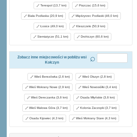
Terespol (13,7 km)
Piszczac (15,6 km)
Biała Podlaska (20,9 km)
Międzyrzec Podlaski (46,0 km)
Łosice (49,0 km)
Kleszczele (50,9 km)
Siemiatycze (51,1 km)
Drohiczyn (60,6 km)
Zobacz inne miejscowości w pobliżu wsi
Kołczyn
Wieś Berezówka (2,6 km)
Wieś Olszyn (2,8 km)
Wieś Mokrany Nowe (2,9 km)
Wieś Nowosiółki (3,4 km)
Wieś Dereczanka (3,6 km)
Osada Młyńskie (3,6 km)
Wieś Malowa Góra (3,7 km)
Kolonia Zaczopki (3,7 km)
Osada Kijowiec (4,3 km)
Wieś Mokrany Stare (4,3 km)