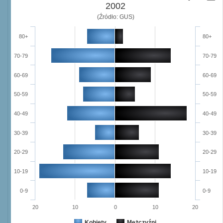
2002
(Źródło: GUS)
80+
80+
70-79
70-79
60-69
60-69
50-59
50-59
40-49
40-49
30-39
30-39
20-29
20-29
10-19
10-19
0-9
0-9
20
10
0
10
20
Kobiety
Mężczyźni