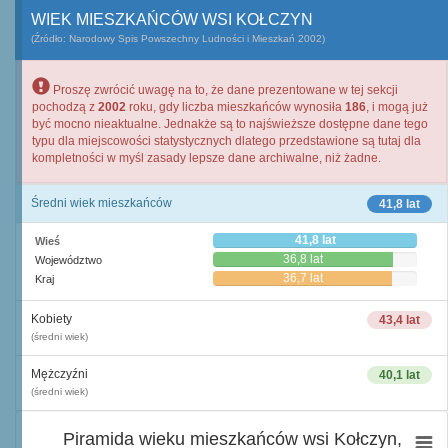
WIEK MIESZKAŃCÓW WSI KOŁCZYN
(Źródło: Narodowy Spis Powszechny Ludności i Mieszkań 2002)
Proszę zwrócić uwagę na to, że dane prezentowane w tej sekcji
pochodzą z
2002
roku, gdy liczba mieszkańców wynosiła
186
, i mogą już
być mocno nieaktualne. Jednakże są to najświeższe dostępne dane tego
typu dla miejscowości statystycznych dlatego przedstawione są tutaj dla
kompletności w myśl zasady lepsze dane archiwalne, niż żadne.
Średni wiek mieszkańców
41,8 lat
41,8 lat
Wieś
36,8 lat
Województwo
36,7 lat
Kraj
Kobiety
43,4 lat
(średni wiek)
Mężczyźni
40,1 lat
(średni wiek)
Piramida wieku mieszkańców wsi Kołczyn,