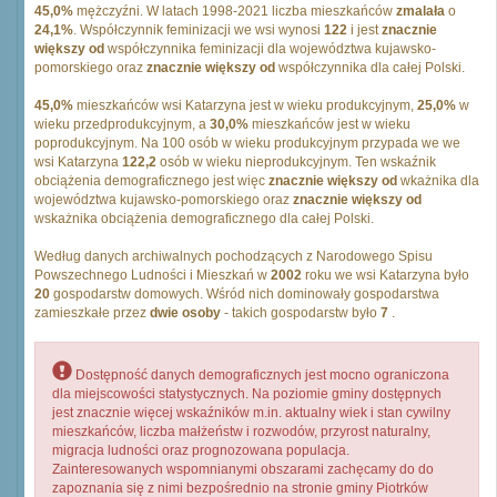
45,0%
mężczyźni. W latach 1998-2021 liczba mieszkańców
zmalała
o
24,1%
. Współczynnik feminizacji we wsi wynosi
122
i jest
znacznie
większy od
współczynnika feminizacji dla województwa kujawsko-
pomorskiego oraz
znacznie większy od
współczynnika dla całej Polski.
45,0%
mieszkańców wsi Katarzyna jest w wieku produkcyjnym,
25,0%
w
wieku przedprodukcyjnym, a
30,0%
mieszkańców jest w wieku
poprodukcyjnym. Na 100 osób w wieku produkcyjnym przypada we we
wsi Katarzyna
122,2
osób w wieku nieprodukcyjnym. Ten wskaźnik
obciążenia demograficznego jest więc
znacznie większy od
wkażnika dla
województwa kujawsko-pomorskiego oraz
znacznie większy od
wskażnika obciążenia demograficznego dla całej Polski.
Według danych archiwalnych pochodzących z Narodowego Spisu
Powszechnego Ludności i Mieszkań w
2002
roku we wsi Katarzyna było
20
gospodarstw domowych. Wśród nich dominowały gospodarstwa
zamieszkałe przez
dwie osoby
- takich gospodarstw było
7
.
Dostępność danych demograficznych jest mocno ograniczona
dla miejscowości statystycznych. Na poziomie gminy dostępnych
jest znacznie więcej wskaźników m.in. aktualny wiek i stan cywilny
mieszkańców, liczba małżeństw i rozwodów, przyrost naturalny,
migracja ludności oraz prognozowana populacja.
Zainteresowanych wspomnianymi obszarami zachęcamy do do
zapoznania się z nimi bezpośrednio na stronie gminy Piotrków