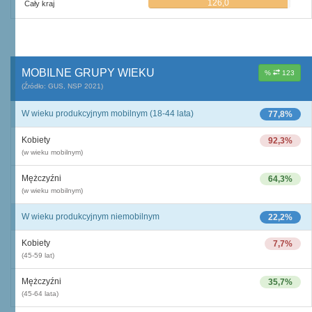
126,0
Cały kraj
MOBILNE GRUPY WIEKU
%
123
(Źródło: GUS, NSP 2021)
W wieku produkcyjnym mobilnym (18-44 lata)
77,8%
Kobiety
92,3%
(w wieku mobilnym)
Mężczyźni
64,3%
(w wieku mobilnym)
W wieku produkcyjnym niemobilnym
22,2%
Kobiety
7,7%
(45-59 lat)
Mężczyźni
35,7%
(45-64 lata)