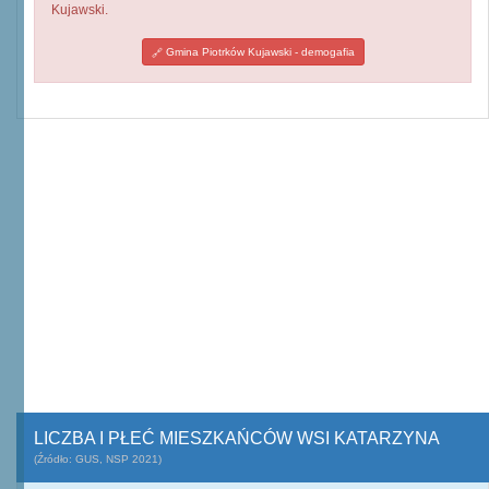
Kujawski.
Gmina Piotrków Kujawski - demogafia
LICZBA I PŁEĆ MIESZKAŃCÓW WSI KATARZYNA
(Źródło: GUS, NSP 2021)