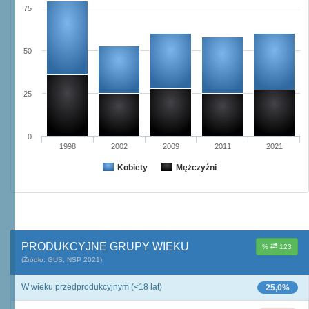
75
50
25
0
1998
2002
2009
2011
2021
Kobiety
Mężczyźni
PRODUKCYJNE GRUPY WIEKU
%
123
(Źródło: GUS, NSP 2021)
W wieku przedprodukcyjnym (<18 lat)
25,0%