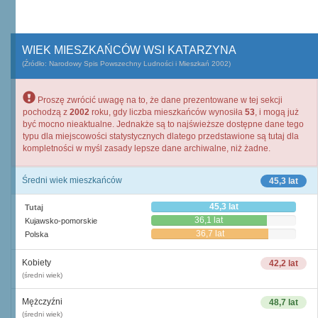
WIEK MIESZKAŃCÓW WSI KATARZYNA
(Źródło: Narodowy Spis Powszechny Ludności i Mieszkań 2002)
Proszę zwrócić uwagę na to, że dane prezentowane w tej sekcji
pochodzą z
2002
roku, gdy liczba mieszkańców wynosiła
53
, i mogą już
być mocno nieaktualne. Jednakże są to najświeższe dostępne dane tego
typu dla miejscowości statystycznych dlatego przedstawione są tutaj dla
kompletności w myśl zasady lepsze dane archiwalne, niż żadne.
Średni wiek mieszkańców
45,3 lat
45,3 lat
Tutaj
36,1 lat
Kujawsko-pomorskie
36,7 lat
Polska
Kobiety
42,2 lat
(średni wiek)
Mężczyźni
48,7 lat
(średni wiek)