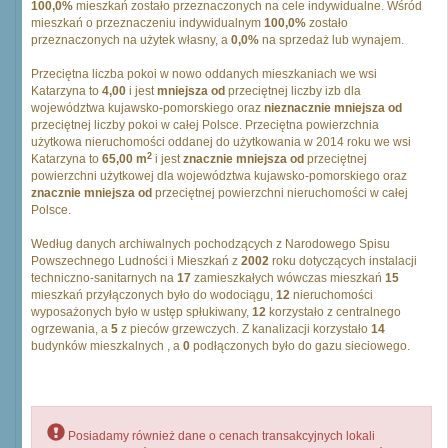
100,0%
mieszkań zostało przeznaczonych na cele indywidualne. Wśród
mieszkań o przeznaczeniu indywidualnym
100,0%
zostało
przeznaczonych na użytek własny, a
0,0%
na sprzedaż lub wynajem.
Przeciętna liczba pokoi w nowo oddanych mieszkaniach we wsi
Katarzyna to
4,00
i jest
mniejsza od
przeciętnej liczby izb dla
województwa kujawsko-pomorskiego oraz
nieznacznie mniejsza od
przeciętnej liczby pokoi w całej Polsce. Przeciętna powierzchnia
użytkowa nieruchomości oddanej do użytkowania w 2014 roku we wsi
2
Katarzyna to
65,00 m
i jest
znacznie mniejsza od
przeciętnej
powierzchni użytkowej dla województwa kujawsko-pomorskiego oraz
znacznie mniejsza od
przeciętnej powierzchni nieruchomości w całej
Polsce.
Według danych archiwalnych pochodzących z Narodowego Spisu
Powszechnego Ludności i Mieszkań z
2002
roku dotyczących instalacji
techniczno-sanitarnych na
17
zamieszkałych wówczas mieszkań
15
mieszkań przyłączonych było do wodociągu,
12
nieruchomości
wyposażonych było w ustęp spłukiwany,
12
korzystało z centralnego
ogrzewania, a
5
z pieców grzewczych. Z kanalizacji korzystało
14
budynków mieszkalnych , a
0
podłączonych było do gazu sieciowego.
Posiadamy również dane o cenach transakcyjnych lokali