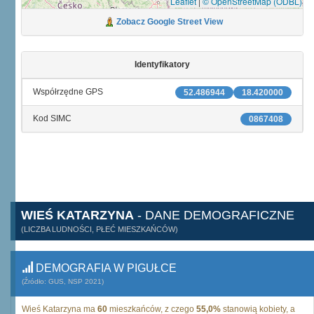
Leaflet
|
© OpenStreetMap (ODBL)
Zobacz Google Street View
Identyfikatory
Współrzędne GPS
52.486944
18.420000
Kod SIMC
0867408
WIEŚ KATARZYNA
- DANE DEMOGRAFICZNE
(LICZBA LUDNOŚCI, PŁEĆ MIESZKAŃCÓW)
DEMOGRAFIA W PIGUŁCE
(Źródło: GUS, NSP 2021)
Wieś Katarzyna ma
60
mieszkańców, z czego
55,0%
stanowią kobiety, a