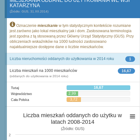
MIESZKANIA ODDANE DO UŻYTKOWANIA WE WSI
KATARZYNA
(Źródło: GUS, 31.XII.2014)
Oznaczenie
mieszkanie
w tym statystycznym kontekście rozumiane
jest zarówno jako lokal mieszkalny jak i dom. Zastosowana terminologia
jest zgodna z tą stosowaną przez Główny Urząd Statystyczny (GUS). Przy
obliczeniach wskaźników na 1000 ludności zastosowano
najaktualniejsze dostępne dane o liczbie mieszkańców.
Liczba nieruchomości oddanych do użytkowania w 2014 roku
1
Liczba mieszkań na 1000 mieszkańców
16,67
(oddanych do użytkowania w 2014 roku)
16,67
Tutaj
2,99
Województwo
3,72
Cała Polska
Liczba mieszkań oddanych do użytku w
latach 2008-2014
(Źródło: GUS)
2