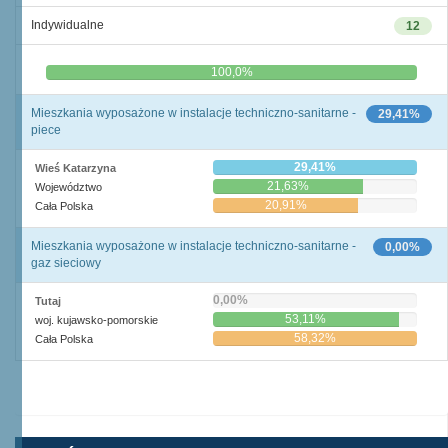
Indywidualne
12
0,0%
100,0%
Mieszkania wyposażone w instalacje techniczno-sanitarne -
29,41%
piece
29,41%
Wieś Katarzyna
21,63%
Województwo
20,91%
Cała Polska
Mieszkania wyposażone w instalacje techniczno-sanitarne -
0,00%
gaz sieciowy
0,00%
Tutaj
53,11%
woj. kujawsko-pomorskie
58,32%
Cała Polska