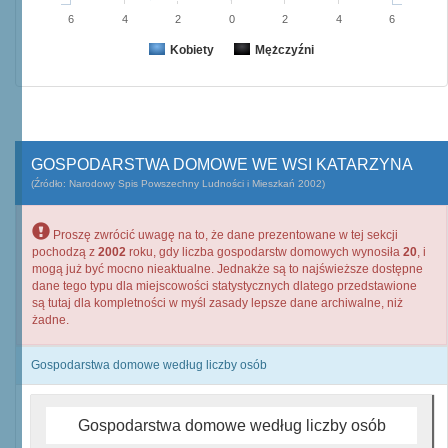
6
4
2
0
2
4
6
Kobiety
Mężczyźni
GOSPODARSTWA DOMOWE WE WSI KATARZYNA
(Źródło: Narodowy Spis Powszechny Ludności i Mieszkań 2002)
Proszę zwrócić uwagę na to, że dane prezentowane w tej sekcji
pochodzą z
2002
roku, gdy liczba gospodarstw domowych wynosiła
20
, i
mogą już być mocno nieaktualne. Jednakże są to najświeższe dostępne
dane tego typu dla miejscowości statystycznych dlatego przedstawione
są tutaj dla kompletności w myśl zasady lepsze dane archiwalne, niż
żadne.
Gospodarstwa domowe według liczby osób
Gospodarstwa domowe według liczby osób