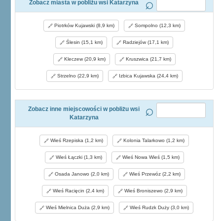
Zobacz miasta w pobliżu wsi Katarzyna
Piotrków Kujawski (8,9 km)
Sompolno (12,3 km)
Ślesin (15,1 km)
Radziejów (17,1 km)
Kleczew (20,9 km)
Kruszwica (21,7 km)
Strzelno (22,9 km)
Izbica Kujawska (24,4 km)
Zobacz inne miejscowości w pobliżu wsi
Katarzyna
Wieś Rzepiska (1,2 km)
Kolonia Talarkowo (1,2 km)
Wieś Łączki (1,3 km)
Wieś Nowa Wieś (1,5 km)
Osada Janowo (2,0 km)
Wieś Przewóz (2,2 km)
Wieś Racięcin (2,4 km)
Wieś Broniszewo (2,9 km)
Wieś Mielnica Duża (2,9 km)
Wieś Rudzk Duży (3,0 km)