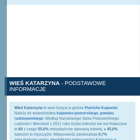
WIEŚ KATARZYNA
- PODSTAWOWE
INFORMACJE
Wieś Katarzyna
to wieś leżąca w gminie
Piotrków Kujawski
.
Należy do województwa
kujawsko-pomorskiego
,
powiatu
radziejowskiego
. Według Narodowego Spisu Powszechnego
Ludności i Mieszkań z 2021 roku liczba ludności we wsi Katarzyna
to
60
z czego
55,0%
mieszkańców stanowią kobiety, a
45,0%
ludności to mężczyźni. Miejscowość zamieszkuje
0,7%
mieszkańców gminy. Identyfikator miejscowości Katarzyna w