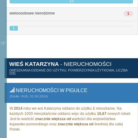
15
wieloosobowe nierodzinne
1
1
WIEŚ KATARZYNA
- NIERUCHOMOŚCI
(MIESZKANIA ODDANE DO UŻYTKU, POWIERZCHNIA UŻYTKOWA, LICZBA
IZB)
NIERUCHOMOŚCI W PIGUŁCE
(Źródło: GUS, 31.XII.2014)
W
2014
roku we wsi Katarzyna oddano do użytku
1
mieszkanie. Na
każdych 1000 mieszkańców oddano więc do użytku
16,67
nowych lokali.
Jest to wartość
znacznie większa od
wartości dla województwa
kujawsko-pomorskiego oraz
znacznie większa od
średniej dla całej
Polski.