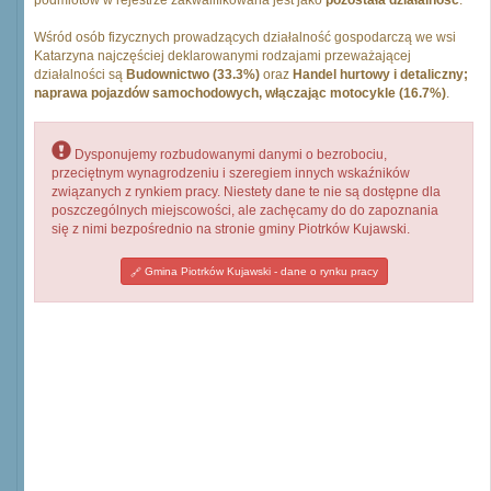
podmiotów w rejestrze zakwalifikowana jest jako
pozostała działalność
.
Wśród osób fizycznych prowadzących działalność gospodarczą we wsi
Katarzyna najczęściej deklarowanymi rodzajami przeważającej
działalności są
Budownictwo (33.3%)
oraz
Handel hurtowy i detaliczny;
naprawa pojazdów samochodowych, włączając motocykle (16.7%)
.
Dysponujemy rozbudowanymi danymi o bezrobociu,
przeciętnym wynagrodzeniu i szeregiem innych wskaźników
związanych z rynkiem pracy. Niestety dane te nie są dostępne dla
poszczególnych miejscowości, ale zachęcamy do do zapoznania
się z nimi bezpośrednio na stronie gminy Piotrków Kujawski.
Gmina Piotrków Kujawski - dane o rynku pracy