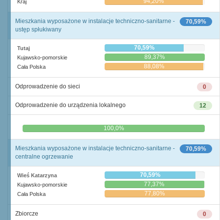
94,20%
Kraj
Mieszkania wyposażone w instalacje techniczno-sanitarne -
70,59%
ustęp spłukiwany
70,59%
Tutaj
89,37%
Kujawsko-pomorskie
88,08%
Cała Polska
Odprowadzenie do sieci
0
Odprowadzenie do urządzenia lokalnego
12
0,0%
100,0%
Mieszkania wyposażone w instalacje techniczno-sanitarne -
70,59%
centralne ogrzewanie
70,59%
Wieś Katarzyna
77,37%
Kujawsko-pomorskie
77,80%
Cała Polska
Zbiorcze
0