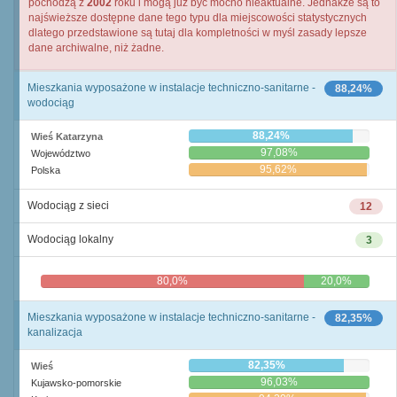
pochodzą z
2002
roku i mogą już być mocno nieaktualne. Jednakże są to
najświeższe dostępne dane tego typu dla miejscowości statystycznych
dlatego przedstawione są tutaj dla kompletności w myśl zasady lepsze
dane archiwalne, niż żadne.
Mieszkania wyposażone w instalacje techniczno-sanitarne -
88,24%
wodociąg
88,24%
Wieś Katarzyna
97,08%
Województwo
95,62%
Polska
Wodociąg z sieci
12
Wodociąg lokalny
3
80,0%
20,0%
Mieszkania wyposażone w instalacje techniczno-sanitarne -
82,35%
kanalizacja
82,35%
Wieś
96,03%
Kujawsko-pomorskie