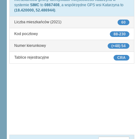
systemie
SIMC
to
0867408
, a współrzędne GPS wsi Katarzyna to
(18.420000, 52.486944)
.
Liczba mieszkańców (2021)
60
Kod pocztowy
88-230
Numer kierunkowy
(+48) 54
Tablice rejestracyjne
CRA