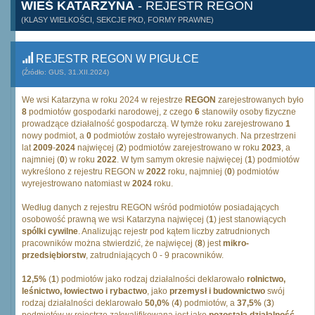
WIEŚ KATARZYNA
- REJESTR REGON
(KLASY WIELKOŚCI, SEKCJE PKD, FORMY PRAWNE)
REJESTR REGON W PIGUŁCE
(Źródło: GUS, 31.XII.2024)
We wsi Katarzyna w roku 2024 w rejestrze
REGON
zarejestrowanych było
8
podmiotów gospodarki narodowej, z czego
6
stanowiły osoby fizyczne
prowadzące działalność gospodarczą. W tymże roku zarejestrowano
1
nowy podmiot, a
0
podmiotów zostało wyrejestrowanych. Na przestrzeni
lat
2009
-
2024
najwięcej (
2
) podmiotów zarejestrowano w roku
2023
, a
najmniej (
0
) w roku
2022
. W tym samym okresie najwięcej (
1
) podmiotów
wykreślono z rejestru REGON w
2022
roku, najmniej (
0
) podmiotów
wyrejestrowano natomiast w
2024
roku.
Według danych z rejestru REGON wśród podmiotów posiadających
osobowość prawną we wsi Katarzyna najwięcej (
1
) jest stanowiących
spólki cywilne
. Analizując rejestr pod kątem liczby zatrudnionych
pracowników można stwierdzić, że najwięcej (
8
) jest
mikro-
przedsiębiorstw
, zatrudniających 0 - 9 pracowników.
12,5%
(
1
) podmiotów jako rodzaj działalności deklarowało
rolnictwo,
leśnictwo, łowiectwo i rybactwo
, jako
przemysł i budownictwo
swój
rodzaj działalności deklarowało
50,0%
(
4
) podmiotów, a
37,5%
(
3
)