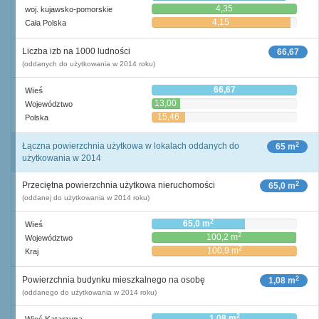
4,35
woj. kujawsko-pomorskie
4,15
Cała Polska
Liczba izb na 1000 ludności
66,67
(oddanych do użytkowania w 2014 roku)
66,67
Wieś
13,00
Województwo
15,46
Polska
2
Łączna powierzchnia użytkowa w lokalach oddanych do
65 m
użytkowania w 2014
2
Przeciętna powierzchnia użytkowa nieruchomości
65,0 m
(oddanej do użytkowania w 2014 roku)
2
65,0 m
Wieś
2
100,2 m
Województwo
2
100,9 m
Kraj
2
Powierzchnia budynku mieszkalnego na osobę
1,08 m
(oddanego do użytkowania w 2014 roku)
2
1,08 m