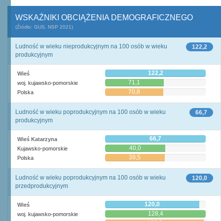
WSKAŹNIKI OBCIĄŻENIA DEMOGRAFICZNEGO
(Źródło: GUS, NSP 2021)
Ludność w wieku nieprodukcyjnym na 100 osób w wieku
122,2
produkcyjnym
122,2
Wieś
71,1
woj. kujawsko-pomorskie
70,8
Polska
Ludność w wieku poprodukcyjnym na 100 osób w wieku
66,7
produkcyjnym
66,7
Wieś Katarzyna
40,0
Kujawsko-pomorskie
39,5
Polska
Ludność w wieku poprodukcyjnym na 100 osób w wieku
120,0
przedprodukcyjnym
120,0
Wieś
128,4
woj. kujawsko-pomorskie