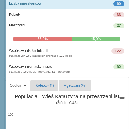
Liczba mieszkańców
60
Kobiety
33
Mężczyźni
27
55,0%
45,0%
Współczynnik feminizacji
122
(Na każdych
100
mężczyzn przypada
122
kobiet)
Współczynnik maskulinizacji
82
(Na każde
100
kobiet przypada
82
mężczyzn)
Ogółem
Kobiety (%)
Mężczyźni (%)
Populacja - Wieś Katarzyna na przestrzeni lat
(Źródło: GUS)
100