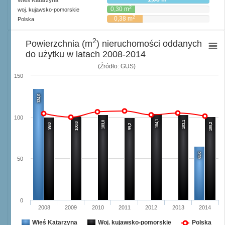
Wieś Katarzyna
2
0,30 m
woj. kujawsko-pomorskie
2
0,38 m
Polska
2
Powierzchnia (m
) nieruchomości oddanych
do użytku w latach 2008-2014
(Źródło: GUS)
150
134,0
100
104,1
103,0
103,1
100,8
100,2
99,8
99,2
65,0
50
0
2008
2009
2010
2011
2012
2013
2014
Wieś Katarzyna
Woj. kujawsko-pomorskie
Polska