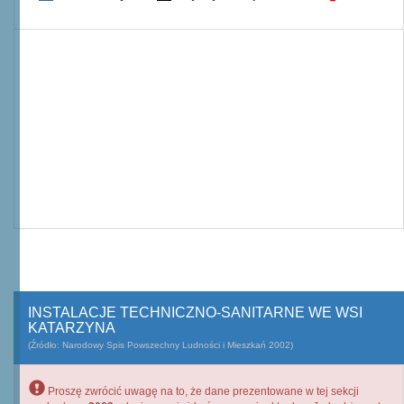
INSTALACJE TECHNICZNO-SANITARNE WE WSI
KATARZYNA
(Źródło: Narodowy Spis Powszechny Ludności i Mieszkań 2002)
Proszę zwrócić uwagę na to, że dane prezentowane w tej sekcji