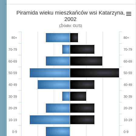
Piramida wieku mieszkańców wsi Katarzyna,
2002
(Źródło: GUS)
80+
80+
70-79
70-79
60-69
60-69
50-59
50-59
40-49
40-49
30-39
30-39
20-29
20-29
10-19
10-19
0-9
0-9