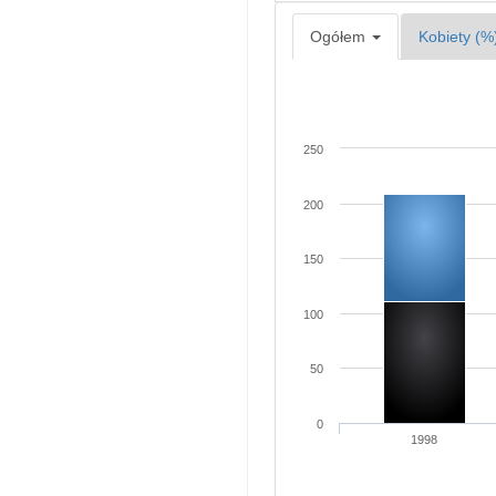
Ogółem
Kobiety (%
250
200
150
100
50
0
1998