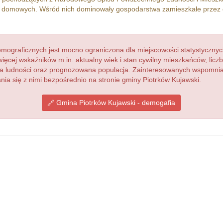
 domowych. Wśród nich dominowały gospodarstwa zamieszkałe przez
ograficznych jest mocno ograniczona dla miejscowości statystycznyc
więcej wskaźników m.in. aktualny wiek i stan cywilny mieszkańców, lic
acja ludności oraz prognozowana populacja. Zainteresowanych wspomn
a się z nimi bezpośrednio na stronie gminy Piotrków Kujawski.
Gmina Piotrków Kujawski - demogafia