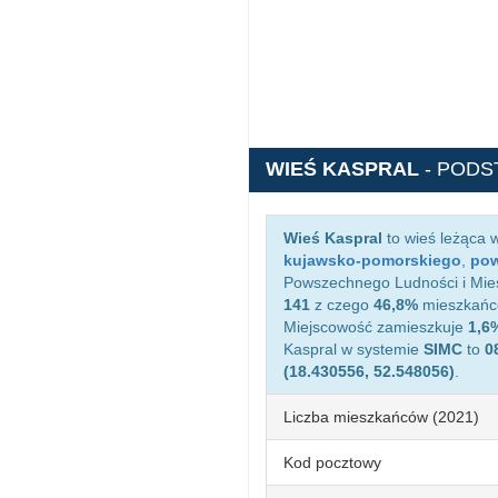
WIEŚ KASPRAL
- PODS
Wieś Kaspral
to wieś leżąca 
kujawsko-pomorskiego
,
pow
Powszechnego Ludności i Miesz
141
z czego
46,8%
mieszkańcó
Miejscowość zamieszkuje
1,6
Kaspral w systemie
SIMC
to
0
(18.430556, 52.548056)
.
Liczba mieszkańców (2021)
Kod pocztowy