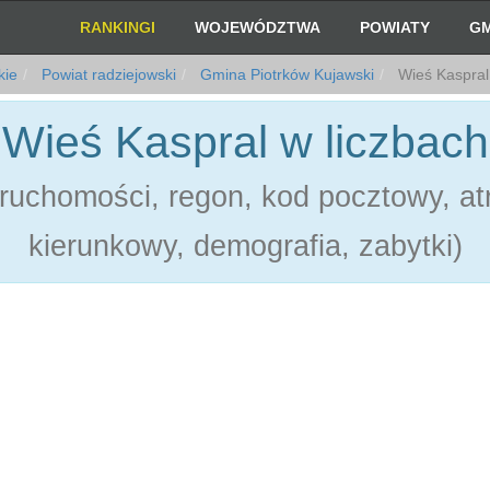
RANKINGI
WOJEWÓDZTWA
POWIATY
GM
kie
Powiat radziejowski
Gmina Piotrków Kujawski
Wieś Kaspral
Wieś Kaspral w liczbach
ruchomości, regon, kod pocztowy, atr
kierunkowy, demografia, zabytki)