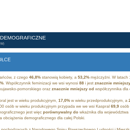
 DEMOGRAFICZNE
ÓW)
UŁCE
ańców, z czego
46,8%
stanowią kobiety, a
53,2%
mężczyźni. W latach 
5%
. Współczynnik feminizacji we wsi wynosi
88
i jest
znacznie mniejsz
a kujawsko-pomorskiego oraz
znacznie mniejszy od
współczynnika dla c
ral jest w wieku produkcyjnym,
17,0%
w wieku przedprodukcyjnym, a
00 osób w wieku produkcyjnym przypada we we wsi Kaspral
69,9
osób 
ograficznego jest więc
porównywalny do
wkażnika dla województwa 
 obciążenia demograficznego dla całej Polski.
h pochodzących z Narodowego Spisu Powszechnego Ludności i Miesz