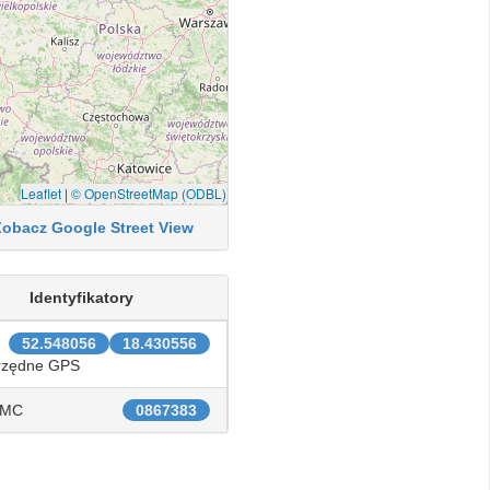
Leaflet
|
© OpenStreetMap (ODBL)
Zobacz Google Street View
Identyfikatory
52.548056
18.430556
rzędne GPS
IMC
0867383