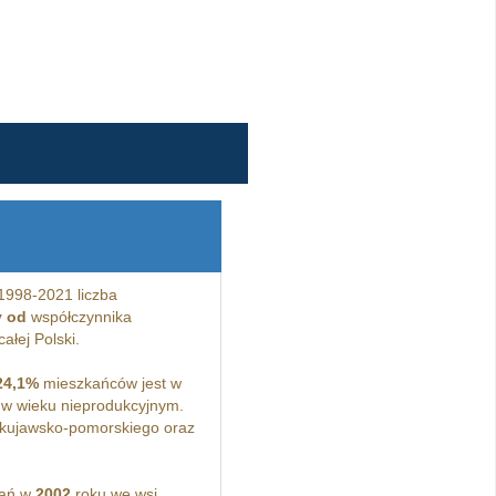
1998-2021 liczba
y od
współczynnika
ałej Polski.
24,1%
mieszkańców jest w
w wieku nieprodukcyjnym.
kujawsko-pomorskiego oraz
kań w
2002
roku we wsi