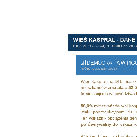
WIEŚ KASPRAL
- DANE
(LICZBA LUDNOŚCI, PŁEĆ MIESZKAŃC
DEMOGRAFIA W PIG
(Źródło: GUS, NSP 2021)
Wieś Kaspral ma
141
mieszk
mieszkańców
zmalała
o
32,
feminizacji dla województw
58,9%
mieszkańców wsi Kasp
wieku poprodukcyjnym. Na 1
Ten wskaźnik obciążenia dem
porównywalny do
wskażnika
Według danych archiwalnyc