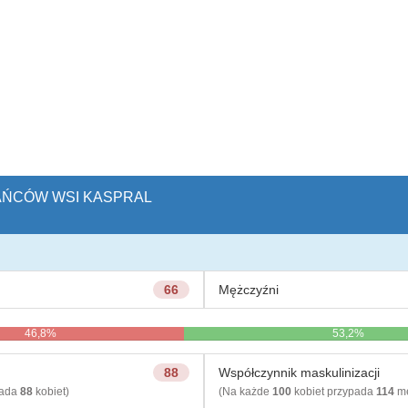
KAŃCÓW WSI KASPRAL
66
Mężczyźni
46,8%
53,2%
88
Współczynnik maskulinizacji
pada
88
kobiet)
(Na każde
100
kobiet przypada
114
mę