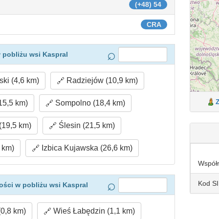
(+48) 54
CRA
 pobliżu wsi Kaspral
ki (4,6 km)
Radziejów (10,9 km)
15,5 km)
Sompolno (18,4 km)
(19,5 km)
Ślesin (21,5 km)
 km)
Izbica Kujawska (26,6 km)
Współ
Kod S
ści w pobliżu wsi Kaspral
0,8 km)
Wieś Łabędzin (1,1 km)