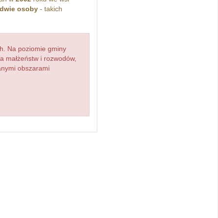
dwie osoby
- takich
h. Na poziomie gminy
zba małżeństw i rozwodów,
ianymi obszarami