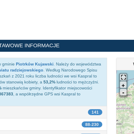
TAWOWE INFORMACJE
w gminie
Piotrków Kujawski
. Należy do województwa
iatu radziejowskiego
. Według Narodowego Spisu
kań z 2021 roku liczba ludności we wsi Kaspral to
w stanowią kobiety, a
53,2%
ludności to mężczyźni.
%
mieszkańców gminy. Identyfikator miejscowości
867383
, a współrzędne GPS wsi Kaspral to
141
88-230