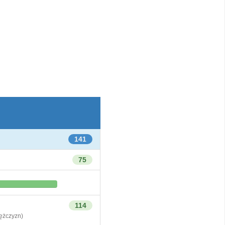
141
75
114
żczyzn)