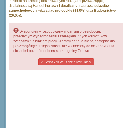
Jezierce najczęściej deklarowanymi rodzajami przeważającej
działalności są
Handel hurtowy i detaliczny; naprawa pojazdów
samochodowych, włączając motocykle (44.0%)
oraz
Budownictwo
(20.0%)
.
Dysponujemy rozbudowanymi danymi o bezrobociu,
przeciętnym wynagrodzeniu i szeregiem innych wskaźników
związanych z rynkiem pracy. Niestety dane te nie są dostępne dla
poszczególnych miejscowości, ale zachęcamy do do zapoznania
się z nimi bezpośrednio na stronie gminy Zblewo.
Gmina Zblewo - dane o rynku pracy