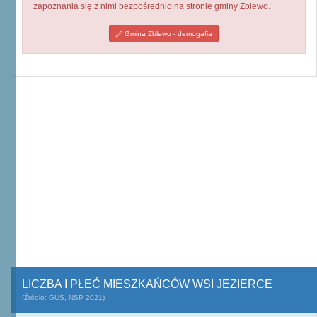
zapoznania się z nimi bezpośrednio na stronie gminy Zblewo.
Gmina Zblewo - demogafia
LICZBA I PŁEĆ MIESZKAŃCÓW WSI JEZIERCE
(Źródło: GUS, NSP 2021)