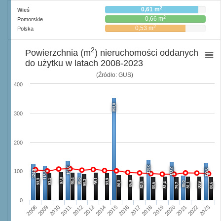
2
0,61 m
Wieś
2
0,66 m
Pomorskie
2
0,53 m
Polska
2
Powierzchnia (m
) nieruchomości oddanych
do użytku w latach 2008-2023
(Źródło: GUS)
400
353,0
300
200
139,0
137,0
133,0
129,0
100
124,0
118,3
97,0
95,4
95,0
95,1
93,3
93,1
93,9
90,3
86,3
86,9
85,0
82,5
81,4
81,1
80,9
80,6
79,7
80,6
0
2008
2009
2010
2011
2012
2013
2014
2015
2016
2017
2018
2019
2020
2021
2022
2023