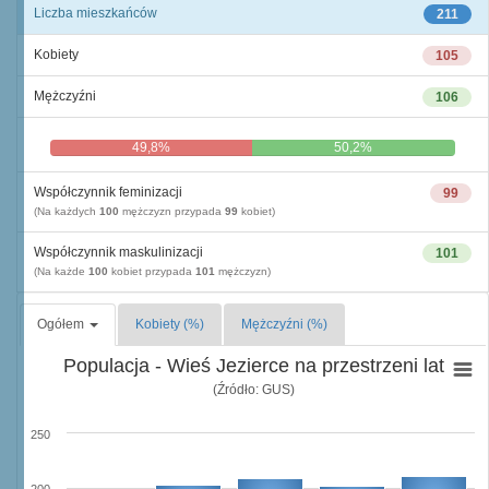
Liczba mieszkańców
211
Kobiety
105
Mężczyźni
106
49,8%
50,2%
Współczynnik feminizacji
99
(Na każdych
100
mężczyzn przypada
99
kobiet)
Współczynnik maskulinizacji
101
(Na każde
100
kobiet przypada
101
mężczyzn)
Ogółem
Kobiety (%)
Mężczyźni (%)
Populacja - Wieś Jezierce na przestrzeni lat
(Źródło: GUS)
250