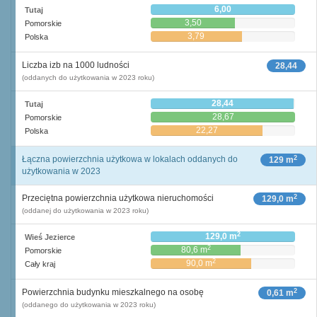
6,00
Tutaj
3,50
Pomorskie
3,79
Polska
Liczba izb na 1000 ludności
28,44
(oddanych do użytkowania w 2023 roku)
28,44
Tutaj
28,67
Pomorskie
22,27
Polska
2
Łączna powierzchnia użytkowa w lokalach oddanych do
129 m
użytkowania w 2023
2
Przeciętna powierzchnia użytkowa nieruchomości
129,0 m
(oddanej do użytkowania w 2023 roku)
2
129,0 m
Wieś Jezierce
2
80,6 m
Pomorskie
2
90,0 m
Cały kraj
2
Powierzchnia budynku mieszkalnego na osobę
0,61 m
(oddanego do użytkowania w 2023 roku)