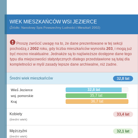
WIEK MIESZKAŃCÓW WSI JEZIERCE
(Źródło: Narodowy Spis Powszechny Ludności i Mieszkań 2002)
Proszę zwrócić uwagę na to, że dane prezentowane w tej sekcji
pochodzą z
2002
roku, gdy liczba mieszkańców wynosiła
203
, i mogą już
być mocno nieaktualne. Jednakże są to najświeższe dostępne dane tego
typu dla miejscowości statystycznych dlatego przedstawione są tutaj dla
kompletności w myśl zasady lepsze dane archiwalne, niż żadne.
Średni wiek mieszkańców
32,8 lat
32,8 lat
Wieś Jezierce
35,7 lat
woj. pomorskie
36,7 lat
Kraj
Kobiety
33,4 lat
(średni wiek)
Mężczyźni
32,1 lat
(średni wiek)