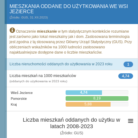
MIESZKANIA ODDANE DO UŻYTKOWANIA WE WSI
JEZIERCE
(Źródło: GUS, 31.XII.2023)
Oznaczenie
mieszkanie
w tym statystycznym kontekście rozumiane
jest zarówno jako lokal mieszkalny jak i dom. Zastosowana terminologia
jest zgodna z tą stosowaną przez Główny Urząd Statystyczny (GUS). Przy
obliczeniach wskaźników na 1000 ludności zastosowano
najaktualniejsze dostępne dane o liczbie mieszkańców.
Liczba nieruchomości oddanych do użytkowania w 2023 roku
1
Liczba mieszkań na 1000 mieszkańców
4,74
(oddanych do użytkowania w 2023 roku)
4,74
Wieś Jezierce
8,19
Pomorskie
5,88
Kraj
Liczba mieszkań oddanych do użytku w
latach 2008-2023
(Źródło: GUS)