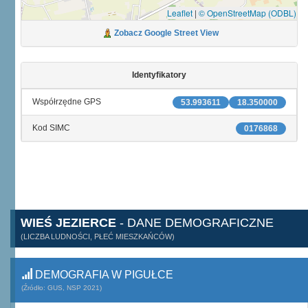
Leaflet
|
© OpenStreetMap (ODBL)
Zobacz Google Street View
Identyfikatory
Współrzędne GPS
53.993611
18.350000
Kod SIMC
0176868
WIEŚ JEZIERCE
- DANE DEMOGRAFICZNE
(LICZBA LUDNOŚCI, PŁEĆ MIESZKAŃCÓW)
DEMOGRAFIA W PIGUŁCE
(Źródło: GUS, NSP 2021)