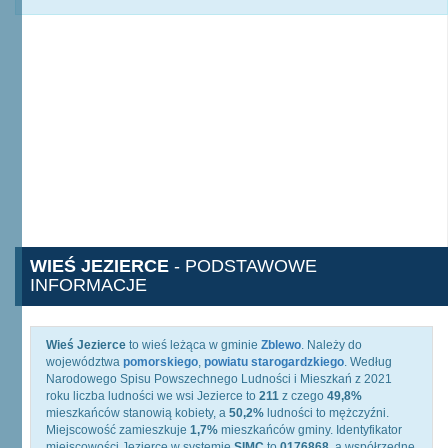
WIEŚ JEZIERCE
- PODSTAWOWE
INFORMACJE
Wieś Jezierce
to wieś leżąca w gminie
Zblewo
. Należy do
województwa
pomorskiego
,
powiatu starogardzkiego
. Według
Narodowego Spisu Powszechnego Ludności i Mieszkań z 2021
roku liczba ludności we wsi Jezierce to
211
z czego
49,8%
mieszkańców stanowią kobiety, a
50,2%
ludności to mężczyźni.
Miejscowość zamieszkuje
1,7%
mieszkańców gminy. Identyfikator
miejscowości Jezierce w systemie
SIMC
to
0176868
, a współrzędne