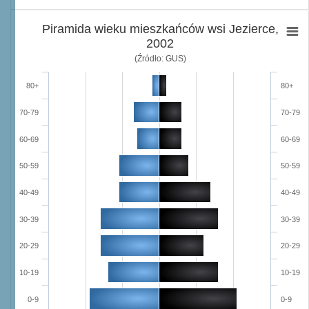
Piramida wieku mieszkańców wsi Jezierce,
2002
(Źródło: GUS)
80+
80+
70-79
70-79
60-69
60-69
50-59
50-59
40-49
40-49
30-39
30-39
20-29
20-29
10-19
10-19
0-9
0-9