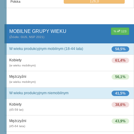
126,0
Polska
MOBILNE GRUPY WIEKU
%
123
(Źródło: GUS, NSP 2021)
W wieku produkcyjnym mobilnym (18-44 lata)
58,5%
Kobiety
61,4%
(w wieku mobilnym)
Mężczyźni
56,1%
(w wieku mobilnym)
W wieku produkcyjnym niemobilnym
41,5%
Kobiety
38,6%
(45-59 lat)
Mężczyźni
43,9%
(45-64 lata)