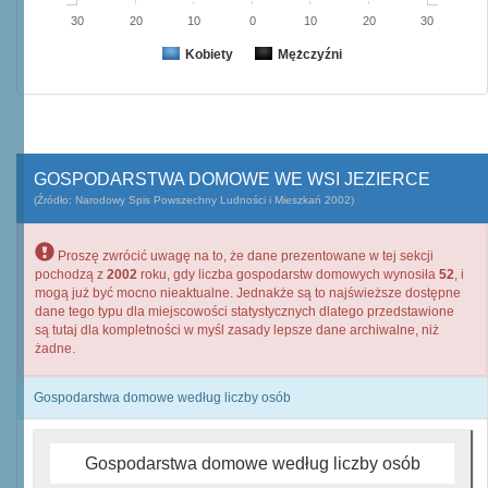
30
20
10
0
10
20
30
Kobiety
Mężczyźni
GOSPODARSTWA DOMOWE WE WSI JEZIERCE
(Źródło: Narodowy Spis Powszechny Ludności i Mieszkań 2002)
Proszę zwrócić uwagę na to, że dane prezentowane w tej sekcji
pochodzą z
2002
roku, gdy liczba gospodarstw domowych wynosiła
52
, i
mogą już być mocno nieaktualne. Jednakże są to najświeższe dostępne
dane tego typu dla miejscowości statystycznych dlatego przedstawione
są tutaj dla kompletności w myśl zasady lepsze dane archiwalne, niż
żadne.
Gospodarstwa domowe według liczby osób
Gospodarstwa domowe według liczby osób