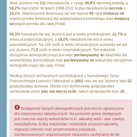
Wieś Jezierce ma
211
mieszkańców, z czego
49,8%
stanowią kobiety, a
50,2%
mężczyźni. W latach 1998-2021 liczba mieszkańców
wzrosła
o
24,1%
. Współczynnik feminizacji we wsi wynosi
99
i jest
mniejszy od
współczynnika feminizacji dla województwa pomorskiego oraz
mniejszy
od
współczynnika dla całej Polski.
58,3%
mieszkańców wsi Jezierce jest w wieku produkcyjnym,
22,7%
w
wieku przedprodukcyjnym, a
19,0%
mieszkańców jest w wieku
poprodukcyjnym. Na 100 osób w wieku produkcyjnym przypada we we
wsi Jezierce
71,5
osób w wieku nieprodukcyjnym. Ten wskaźnik
obciążenia demograficznego jest więc
porównywalny do
wkażnika dla
województwa pomorskiego oraz
porównywalny do
wskażnika obciążenia
demograficznego dla całej Polski.
Według danych archiwalnych pochodzących z Narodowego Spisu
Powszechnego Ludności i Mieszkań w
2002
roku we wsi Jezierce było
52
gospodarstwa domowe. Wśród nich dominowały gospodarstwa
zamieszkałe przez
pięc lub więcej osób
- takich gospodarstw było
20
.
Dostępność danych demograficznych jest mocno ograniczona
dla miejscowości statystycznych. Na poziomie gminy dostępnych
jest znacznie więcej wskaźników m.in. aktualny wiek i stan cywilny
mieszkańców, liczba małżeństw i rozwodów, przyrost naturalny,
migracja ludności oraz prognozowana populacja.
Zainteresowanych wspomnianymi obszarami zachęcamy do do