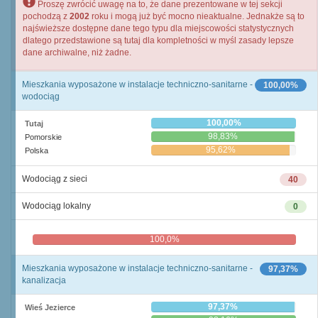
Proszę zwrócić uwagę na to, że dane prezentowane w tej sekcji
pochodzą z
2002
roku i mogą już być mocno nieaktualne. Jednakże są to
najświeższe dostępne dane tego typu dla miejscowości statystycznych
dlatego przedstawione są tutaj dla kompletności w myśl zasady lepsze
dane archiwalne, niż żadne.
Mieszkania wyposażone w instalacje techniczno-sanitarne -
100,00%
wodociąg
100,00%
Tutaj
98,83%
Pomorskie
95,62%
Polska
Wodociąg z sieci
40
Wodociąg lokalny
0
100,0%
0,0%
Mieszkania wyposażone w instalacje techniczno-sanitarne -
97,37%
kanalizacja
97,37%
Wieś Jezierce