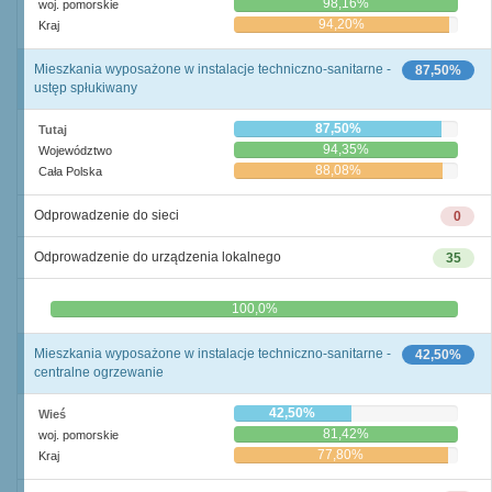
98,16%
woj. pomorskie
94,20%
Kraj
Mieszkania wyposażone w instalacje techniczno-sanitarne -
87,50%
ustęp spłukiwany
87,50%
Tutaj
94,35%
Województwo
88,08%
Cała Polska
Odprowadzenie do sieci
0
Odprowadzenie do urządzenia lokalnego
35
0,0%
100,0%
Mieszkania wyposażone w instalacje techniczno-sanitarne -
42,50%
centralne ogrzewanie
42,50%
Wieś
81,42%
woj. pomorskie
77,80%
Kraj