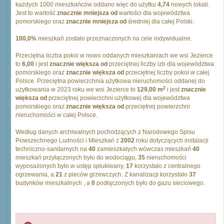
każdych 1000 mieszkańców oddano więc do użytku
4,74
nowych lokali.
Jest to wartość
znacznie mniejsza od
wartości dla województwa
pomorskiego oraz
znacznie mniejsza od
średniej dla całej Polski.
100,0%
mieszkań zostało przeznaczonych na cele indywidualne.
Przeciętna liczba pokoi w nowo oddanych mieszkaniach we wsi Jezierce
to
6,00
i jest
znacznie większa od
przeciętnej liczby izb dla województwa
pomorskiego oraz
znacznie większa od
przeciętnej liczby pokoi w całej
Polsce. Przeciętna powierzchnia użytkowa nieruchomości oddanej do
2
użytkowania w 2023 roku we wsi Jezierce to
129,00 m
i jest
znacznie
większa od
przeciętnej powierzchni użytkowej dla województwa
pomorskiego oraz
znacznie większa od
przeciętnej powierzchni
nieruchomości w całej Polsce.
Według danych archiwalnych pochodzących z Narodowego Spisu
Powszechnego Ludności i Mieszkań z
2002
roku dotyczących instalacji
techniczno-sanitarnych na
40
zamieszkałych wówczas mieszkań
40
mieszkań przyłączonych było do wodociągu,
35
nieruchomości
wyposażonych było w ustęp spłukiwany,
17
korzystało z centralnego
ogrzewania, a
21
z pieców grzewczych. Z kanalizacji korzystało
37
budynków mieszkalnych , a
0
podłączonych było do gazu sieciowego.