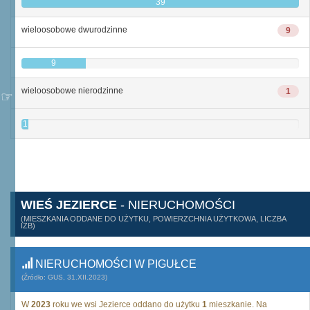
39
wieloosobowe dwurodzinne
9
9
wieloosobowe nierodzinne
1
1
WIEŚ JEZIERCE
- NIERUCHOMOŚCI
(MIESZKANIA ODDANE DO UŻYTKU, POWIERZCHNIA UŻYTKOWA, LICZBA
IZB)
NIERUCHOMOŚCI W PIGUŁCE
(Źródło: GUS, 31.XII.2023)
W
2023
roku we wsi Jezierce oddano do użytku
1
mieszkanie. Na