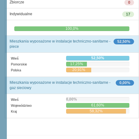
Zbiorcze
0
Indywidualne
17
0,0%
100,0%
Mieszkania wyposażone w instalacje techniczno-sanitarne -
52,50%
piece
52,50%
Wieś
17,25%
Pomorskie
20,91%
Polska
Mieszkania wyposażone w instalacje techniczno-sanitarne -
0,00%
gaz sieciowy
0,00%
Wieś
61,60%
Województwo
58,32%
Kraj