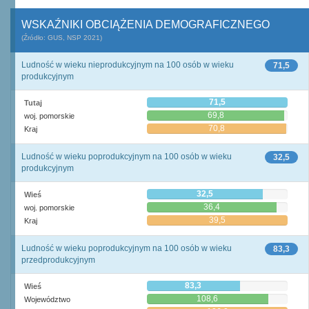
WSKAŹNIKI OBCIĄŻENIA DEMOGRAFICZNEGO
(Źródło: GUS, NSP 2021)
Ludność w wieku nieprodukcyjnym na 100 osób w wieku
71,5
produkcyjnym
71,5
Tutaj
69,8
woj. pomorskie
70,8
Kraj
Ludność w wieku poprodukcyjnym na 100 osób w wieku
32,5
produkcyjnym
32,5
Wieś
36,4
woj. pomorskie
39,5
Kraj
Ludność w wieku poprodukcyjnym na 100 osób w wieku
83,3
przedprodukcyjnym
83,3
Wieś
108,6
Województwo