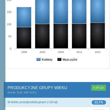
200
150
100
50
0
1998
2002
2009
2011
2021
Kobiety
Mężczyźni
PRODUKCYJNE GRUPY WIEKU
%
123
(Źródło: GUS, NSP 2021)
W wieku przedprodukcyjnym (<18 lat)
22,7%