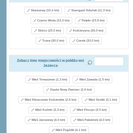
Skarszewy (10,4 km)
Starogard Gdański (11,3 km)
Czarna Woda (23,3 km)
Pelplin (23,9 km)
Skórcz (25,0 km)
Kościerzyna (28,0 km)
Tczew (30,0 km)
Czersk (33,0 km)
Zobacz inne miejscowości w pobliżu wsi
Jezierce
Wieś Tomaszewo (1,3 km)
Wieś Zawada (1,5 km)
Osada Nowy Dworzec (2,6 km)
Wieś Kleszczewo Kościerskie (2,6 km)
Wieś Semlin (3,1 km)
Wieś Koźmin (3,3 km)
Wieś Pinczyn (3,5 km)
Wieś Jaroszewy (4,0 km)
Wieś Pałubinek (4,0 km)
Wieś Pogódki (4,1 km)