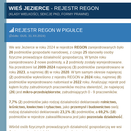
WIEŚ JEZIERCE
- REJESTR REGON
(KLASY WIELKOŚCI, SEKCJE PKD, FORMY PRAWNE)
REJESTR REGON W PIGUŁCE
(Źródło: GUS, 31.XII.2024)
We wsi Jezierce w roku 2024 w rejestrze
REGON
zarejestrowanych było
26
podmiotów gospodarki narodowej, z czego
25
stanowiły osoby
fizyczne prowadzące działalność gospodarczą. W tymże roku
zarejestrowano
2
nowe podmioty, a
2
podmioty zostały wyrejestrowane.
Na przestrzeni lat
2009
-
2024
najwięcej (
3
) podmiotów zarejestrowano w
roku
2023
, a najmniej (
0
) w roku
2020
. W tym samym okresie najwięcej
(
2
) podmiotów wykreślono z rejestru REGON w
2024
roku, najmniej (
0
)
podmiotów wyrejestrowano natomiast w
2022
roku. Analizując rejestr pod
kątem liczby zatrudnionych pracowników można stwierdzić, że najwięcej
(
26
) jest
mikro-przedsiębiorstw
, zatrudniających 0 - 9 pracowników.
7,7%
(
2
) podmiotów jako rodzaj działalności deklarowało
rolnictwo,
leśnictwo, łowiectwo i rybactwo
, jako
przemysł i budownictwo
swój
rodzaj działalności deklarowało
23,1%
(
6
) podmiotów, a
69,2%
(
18
)
podmiotów w rejestrze zakwalifikowana jest jako
pozostała działalność
.
Wśród osób fizycznych prowadzących działalność gospodarczą we wsi