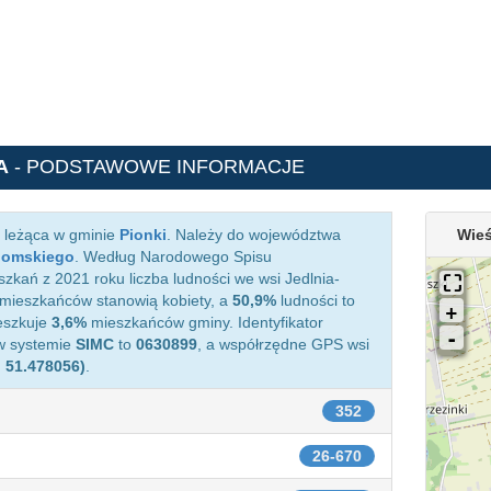
A
- PODSTAWOWE INFORMACJE
 leżąca w gminie
Pionki
. Należy do województwa
Wieś
domskiego
. Według Narodowego Spisu
kań z 2021 roku liczba ludności we wsi Jedlnia-
mieszkańców stanowią kobiety, a
50,9%
ludności to
eszkuje
3,6%
mieszkańców gminy. Identyfikator
 w systemie
SIMC
to
0630899
, a współrzędne GPS wsi
, 51.478056)
.
352
26-670