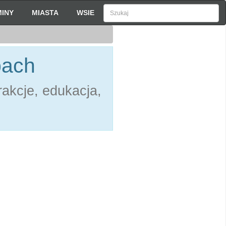
INY
MIASTA
WSIE
bach
akcje, edukacja,