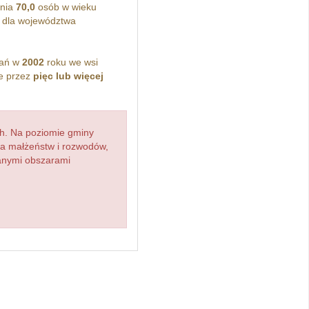
onia
70,0
osób w wieku
 dla województwa
kań w
2002
roku we wsi
e przez
pięc lub więcej
h. Na poziomie gminy
zba małżeństw i rozwodów,
ianymi obszarami