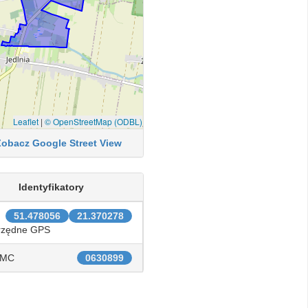
Leaflet
|
© OpenStreetMap (ODBL)
Zobacz Google Street View
Identyfikatory
51.478056
21.370278
rzędne GPS
IMC
0630899