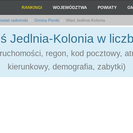
RANKINGI
WOJEWÓDZTWA
POWIATY
GM
owiat radomski
Gmina Pionki
Wieś Jedlnia-Kolonia
ś Jedlnia-Kolonia w licz
ruchomości, regon, kod pocztowy, atr
kierunkowy, demografia, zabytki)