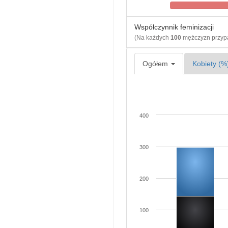
Współczynnik feminizacji
(Na każdych
100
mężczyzn przy
Ogółem
Kobiety (%
400
300
200
100