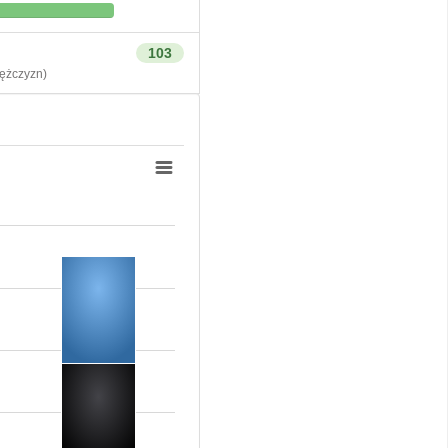
103
żczyzn)