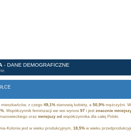
A
- DANE DEMOGRAFICZNE
ÓW)
UŁCE
mieszkańców, z czego
49,1%
stanowią kobiety, a
50,9%
mężczyźni. W 
1%
. Współczynnik feminizacji we wsi wynosi
97
i jest
znacznie mniejsz
 mazowieckiego oraz
mniejszy od
współczynnika dla całej Polski.
ia-Kolonia jest w wieku produkcyjnym,
18,5%
w wieku przedprodukcy