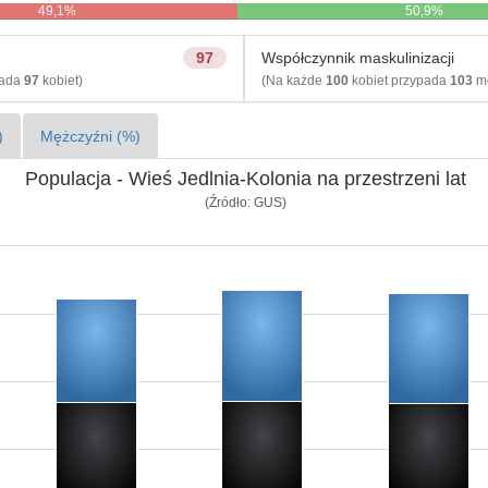
49,1%
50,9%
97
Współczynnik maskulinizacji
pada
97
kobiet)
(Na każde
100
kobiet przypada
103
mę
)
Mężczyźni (%)
Populacja - Wieś Jedlnia-Kolonia na przestrzeni lat
(Źródło: GUS)