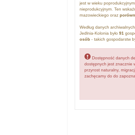
jest w wieku poprodukcyjnym
nieprodukcyjnym. Ten wskaźn
mazowieckiego oraz
porówn
Według danych archiwalnyc
Jedlnia-Kolonia było
91
gospo
osób
- takich gospodarstw b
Dostępność danych dem
dostępnych jest znacznie 
przyrost naturalny, migr
zachęcamy do do zapoznani