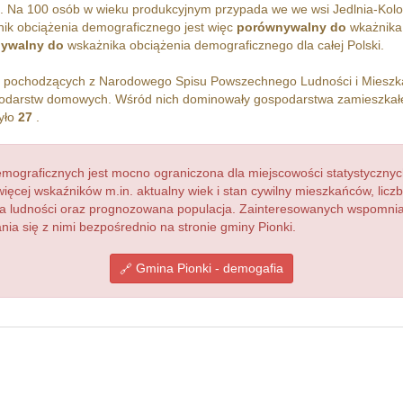
. Na 100 osób w wieku produkcyjnym przypada we we wsi Jedlnia-Kol
ik obciążenia demograficznego jest więc
porównywalny do
wkażnika
ywalny do
wskażnika obciążenia demograficznego dla całej Polski.
h pochodzących z Narodowego Spisu Powszechnego Ludności i Miesz
darstw domowych. Wśród nich dominowały gospodarstwa zamieszkał
yło
27
.
ograficznych jest mocno ograniczona dla miejscowości statystycznyc
więcej wskaźników m.in. aktualny wiek i stan cywilny mieszkańców, lic
acja ludności oraz prognozowana populacja. Zainteresowanych wspomn
a się z nimi bezpośrednio na stronie gminy Pionki.
Gmina Pionki - demogafia