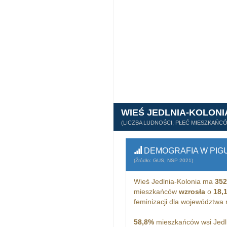
WIEŚ JEDLNIA-KOLONI
(LICZBA LUDNOŚCI, PŁEĆ MIESZKAŃC
DEMOGRAFIA W PIG
(Źródło: GUS, NSP 2021)
Wieś Jedlnia-Kolonia ma
352
mieszkańców
wzrosła
o
18,
feminizacji dla województwa
58,8%
mieszkańców wsi Jedln