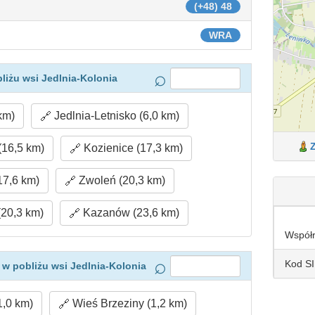
(+48) 48
WRA
liżu wsi Jedlnia-Kolonia
km)
Jedlnia-Letnisko (6,0 km)
16,5 km)
Kozienice (17,3 km)
7,6 km)
Zwoleń (20,3 km)
20,3 km)
Kazanów (23,6 km)
Współ
Kod S
w pobliżu wsi Jedlnia-Kolonia
1,0 km)
Wieś Brzeziny (1,2 km)