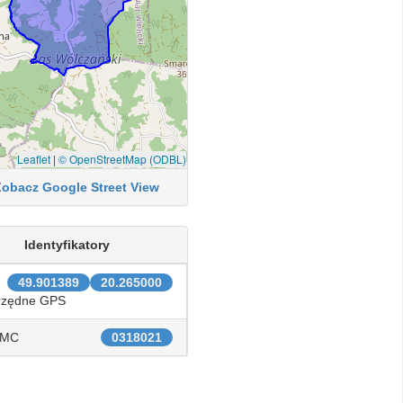
Leaflet
|
© OpenStreetMap (ODBL)
Zobacz Google Street View
Identyfikatory
49.901389
20.265000
rzędne GPS
IMC
0318021