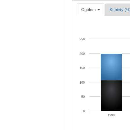
Ogółem
Kobiety (%
250
200
150
100
50
0
1998