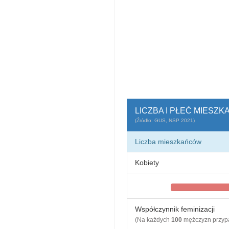
LICZBA I PŁEĆ MIESZ
(Źródło: GUS, NSP 2021)
Liczba mieszkańców
Kobiety
Współczynnik feminizacji
(Na każdych
100
mężczyzn przy