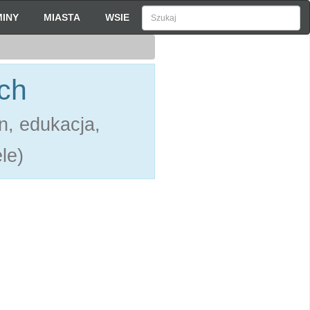
INY
MIASTA
WSIE
ch
n, edukacja,
le)