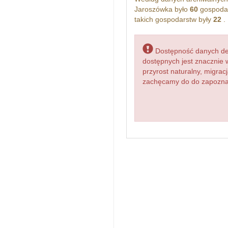
Jaroszówka było
60
gospodar
takich gospodarstw były
22
.
Dostępność danych dem
dostępnych jest znacznie 
przyrost naturalny, migr
zachęcamy do do zapoznan