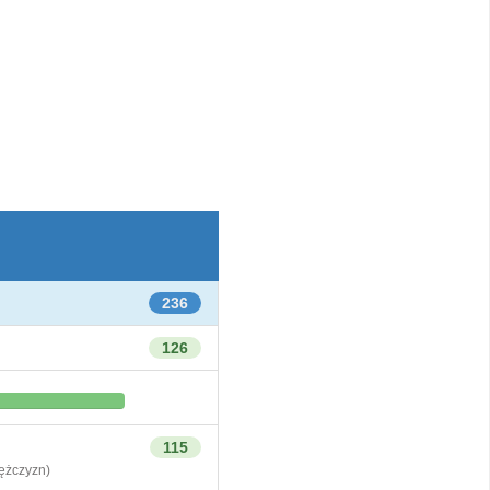
236
126
115
żczyzn)