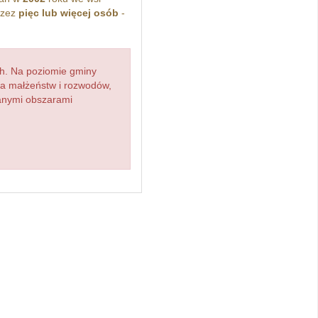
rzez
pięc lub więcej osób
-
h. Na poziomie gminy
zba małżeństw i rozwodów,
ianymi obszarami