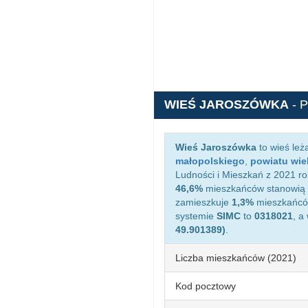
WIEŚ JAROSZÓWKA
- 
Wieś Jaroszówka
to wieś le
małopolskiego
,
powiatu wie
Ludności i Mieszkań z 2021 ro
46,6%
mieszkańców stanowią 
zamieszkuje
1,3%
mieszkańców
systemie
SIMC
to
0318021
, a
49.901389)
.
Liczba mieszkańców (2021)
Kod pocztowy