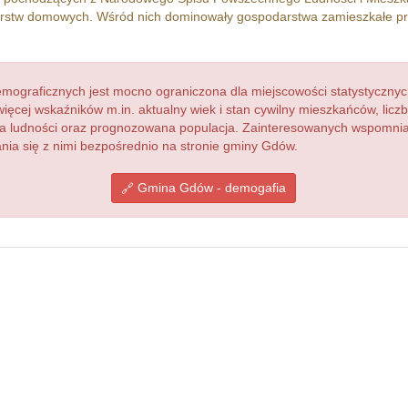
stw domowych. Wśród nich dominowały gospodarstwa zamieszkałe p
ograficznych jest mocno ograniczona dla miejscowości statystycznyc
więcej wskaźników m.in. aktualny wiek i stan cywilny mieszkańców, lic
acja ludności oraz prognozowana populacja. Zainteresowanych wspomn
ia się z nimi bezpośrednio na stronie gminy Gdów.
Gmina Gdów - demogafia