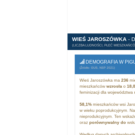
WIEŚ JAROSZÓWKA
- 
(LICZBA LUDNOŚCI, PŁEĆ MIESZKAŃC
DEMOGRAFIA W PIG
(Źródło: GUS, NSP 2021)
Wieś Jaroszówka ma
236
mi
mieszkańców
wzrosła
o
18,
feminizacji dla województwa
58,1%
mieszkańców wsi Jaro
w wieku poprodukcyjnym. Na
nieprodukcyjnym. Ten wskaźn
oraz
porównywalny do
wska
Według danych archiwalnyc