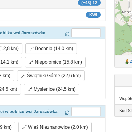
(+48) 12
KWI
obliżu wsi Jaroszówka
12,8 km)
Bochnia (14,0 km)
14,1 km)
Niepołomice (15,8 km)
2 km)
Świątniki Górne (22,6 km)
24,5 km)
Myślenice (24,5 km)
Współ
Kod S
ci w pobliżu wsi Jaroszówka
,9 km)
Wieś Nieznanowice (2,0 km)