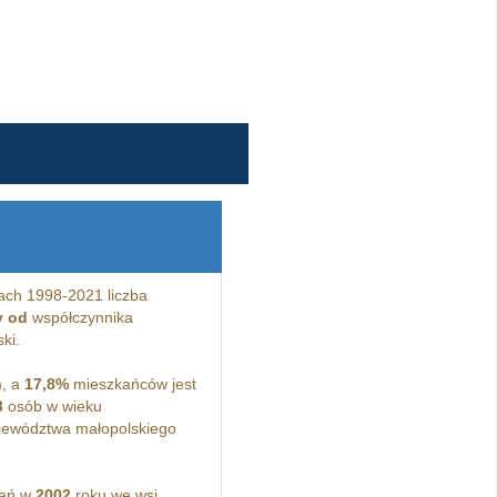
ach 1998-2021 liczba
y od
współczynnika
ki.
m, a
17,8%
mieszkańców jest
3
osób w wieku
jewództwa małopolskiego
kań w
2002
roku we wsi