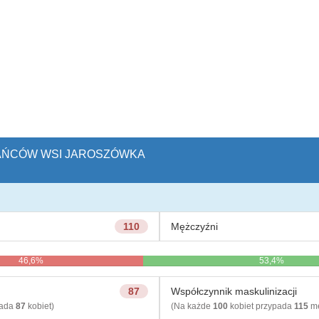
KAŃCÓW WSI JAROSZÓWKA
110
Mężczyźni
46,6%
53,4%
87
Współczynnik maskulinizacji
pada
87
kobiet)
(Na każde
100
kobiet przypada
115
mę