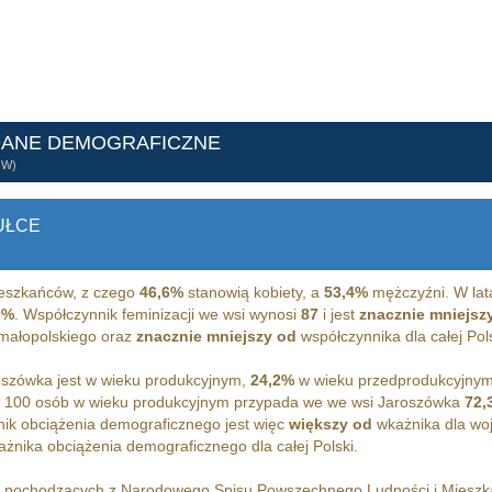
DANE DEMOGRAFICZNE
ÓW)
UŁCE
eszkańców, z czego
46,6%
stanowią kobiety, a
53,4%
mężczyźni. W lat
0%
. Współczynnik feminizacji we wsi wynosi
87
i jest
znacznie mniejsz
 małopolskiego oraz
znacznie mniejszy od
współczynnika dla całej Pols
szówka jest w wieku produkcyjnym,
24,2%
w wieku przedprodukcyjny
 100 osób w wieku produkcyjnym przypada we we wsi Jaroszówka
72,
ik obciążenia demograficznego jest więc
większy od
wkażnika dla wo
żnika obciążenia demograficznego dla całej Polski.
h pochodzących z Narodowego Spisu Powszechnego Ludności i Miesz