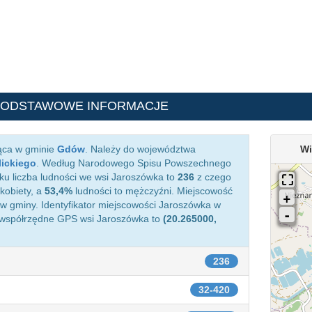
PODSTAWOWE INFORMACJE
żąca w gminie
Gdów
. Należy do województwa
Wi
lickiego
. Według Narodowego Spisu Powszechnego
ku liczba ludności we wsi Jaroszówka to
236
z czego
kobiety, a
53,4%
ludności to mężczyźni. Miejscowość
 gminy. Identyfikator miejscowości Jaroszówka w
 współrzędne GPS wsi Jaroszówka to
(20.265000,
236
32-420