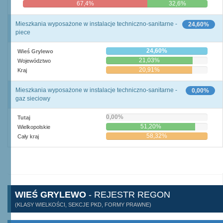
67,4%
32,6%
Mieszkania wyposażone w instalacje techniczno-sanitarne -
24,60%
piece
24,60%
Wieś Grylewo
21,03%
Województwo
20,91%
Kraj
Mieszkania wyposażone w instalacje techniczno-sanitarne -
0,00%
gaz sieciowy
0,00%
Tutaj
51,20%
Wielkopolskie
58,32%
Cały kraj
WIEŚ GRYLEWO
- REJESTR REGON
(KLASY WIELKOŚCI, SEKCJE PKD, FORMY PRAWNE)