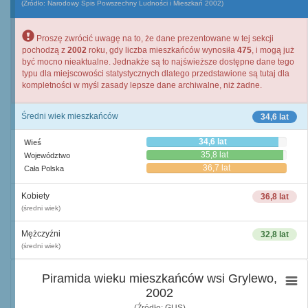
(Źródło: Narodowy Spis Powszechny Ludności i Mieszkań 2002)
Proszę zwrócić uwagę na to, że dane prezentowane w tej sekcji
pochodzą z
2002
roku, gdy liczba mieszkańców wynosiła
475
, i mogą już
być mocno nieaktualne. Jednakże są to najświeższe dostępne dane tego
typu dla miejscowości statystycznych dlatego przedstawione są tutaj dla
kompletności w myśl zasady lepsze dane archiwalne, niż żadne.
Średni wiek mieszkańców
34,6 lat
34,6 lat
Wieś
35,8 lat
Województwo
36,7 lat
Cała Polska
Kobiety
36,8 lat
(średni wiek)
Mężczyźni
32,8 lat
(średni wiek)
Piramida wieku mieszkańców wsi Grylewo,
2002
(Źródło: GUS)