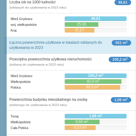
Liczba izb na 1000 ludności
46,61
(oddanych do użytkowania w 2023 roku)
46,61
Wieś Grylewo
25,30
woj. wielkopolskie
22,27
Kraj
2
Łączna powierzchnia użytkowa w lokalach oddanych do
501 m
użytkowania w 2023
2
Przeciętna powierzchnia użytkowa nieruchomości
100,2 m
(oddanej do użytkowania w 2023 roku)
2
100,2 m
Wieś Grylewo
2
92,0 m
Wielkopolskie
2
90,0 m
Polska
2
Powierzchnia budynku mieszkalnego na osobę
1,06 m
(oddanego do użytkowania w 2023 roku)
2
1,06 m
Tutaj
2
0,60 m
Wielkopolskie
2
0,53 m
Cała Polska