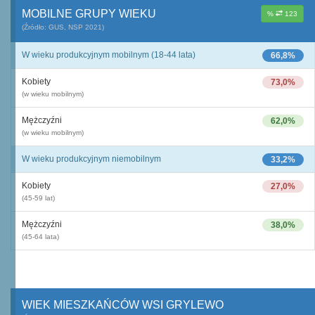
MOBILNE GRUPY WIEKU
%
123
(Źródło: GUS, NSP 2021)
W wieku produkcyjnym mobilnym (18-44 lata)
66,8%
Kobiety
73,0%
(w wieku mobilnym)
Mężczyźni
62,0%
(w wieku mobilnym)
W wieku produkcyjnym niemobilnym
33,2%
Kobiety
27,0%
(45-59 lat)
Mężczyźni
38,0%
(45-64 lata)
WIEK MIESZKAŃCÓW WSI GRYLEWO