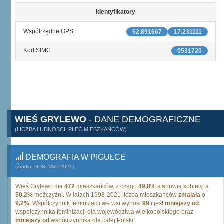
Identyfikatory
Współrzędne GPS
52.891667
17.231111
Kod SIMC
0531720
WIEŚ GRYLEWO
- DANE DEMOGRAFICZNE
(LICZBA LUDNOŚCI, PŁEĆ MIESZKAŃCÓW)
DEMOGRAFIA W PIGUŁCE
(Źródło: GUS, NSP 2021)
Wieś Grylewo ma
472
mieszkańców, z czego
49,8%
stanowią kobiety, a
50,2%
mężczyźni. W latach 1998-2021 liczba mieszkańców
zmalała
o
9,2%
. Współczynnik feminizacji we wsi wynosi
99
i jest
mniejszy od
współczynnika feminizacji dla województwa wielkopolskiego oraz
mniejszy od
współczynnika dla całej Polski.