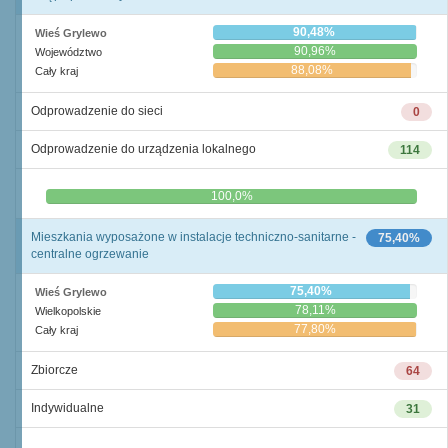
90,48%
Wieś Grylewo
90,96%
Województwo
88,08%
Cały kraj
Odprowadzenie do sieci
0
Odprowadzenie do urządzenia lokalnego
114
0,0%
100,0%
Mieszkania wyposażone w instalacje techniczno-sanitarne -
75,40%
centralne ogrzewanie
75,40%
Wieś Grylewo
78,11%
Wielkopolskie
77,80%
Cały kraj
Zbiorcze
64
Indywidualne
31