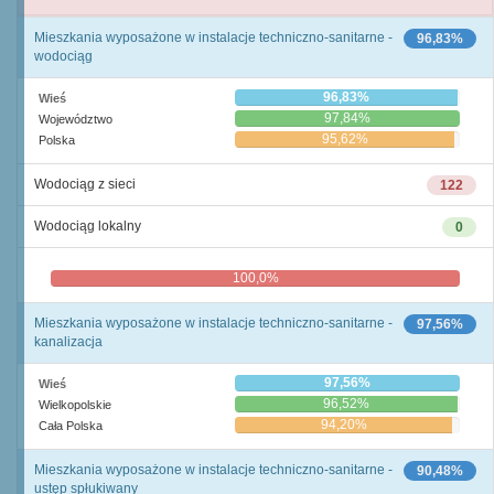
Mieszkania wyposażone w instalacje techniczno-sanitarne -
96,83%
wodociąg
96,83%
Wieś
97,84%
Województwo
95,62%
Polska
Wodociąg z sieci
122
Wodociąg lokalny
0
100,0%
0,0%
Mieszkania wyposażone w instalacje techniczno-sanitarne -
97,56%
kanalizacja
97,56%
Wieś
96,52%
Wielkopolskie
94,20%
Cała Polska
Mieszkania wyposażone w instalacje techniczno-sanitarne -
90,48%
ustęp spłukiwany