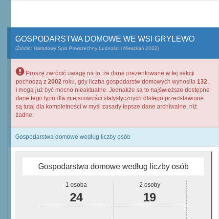
GOSPODARSTWA DOMOWE WE WSI GRYLEWO
(Źródło: Narodowy Spis Powszechny Ludności i Mieszkań 2002)
Proszę zwrócić uwagę na to, że dane prezentowane w tej sekcji
pochodzą z
2002
roku, gdy liczba gospodarstw domowych wynosiła
132
,
i mogą już być mocno nieaktualne. Jednakże są to najświeższe dostępne
dane tego typu dla miejscowości statystycznych dlatego przedstawione
są tutaj dla kompletności w myśl zasady lepsze dane archiwalne, niż
żadne.
Gospodarstwa domowe według liczby osób
Gospodarstwa domowe według liczby osób
1 osoba
2 osoby
24
19