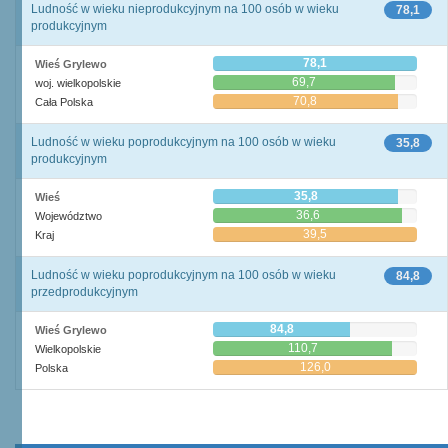
Ludność w wieku nieprodukcyjnym na 100 osób w wieku
78,1
produkcyjnym
78,1
Wieś Grylewo
69,7
woj. wielkopolskie
70,8
Cała Polska
Ludność w wieku poprodukcyjnym na 100 osób w wieku
35,8
produkcyjnym
35,8
Wieś
36,6
Województwo
39,5
Kraj
Ludność w wieku poprodukcyjnym na 100 osób w wieku
84,8
przedprodukcyjnym
84,8
Wieś Grylewo
110,7
Wielkopolskie
126,0
Polska