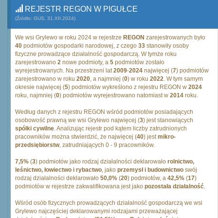
REJESTR REGON W PIGUŁCE
(Źródło: GUS, 31.XII.2024)
We wsi Grylewo w roku 2024 w rejestrze
REGON
zarejestrowanych było
40
podmiotów gospodarki narodowej, z czego
33
stanowiły osoby
fizyczne prowadzące działalność gospodarczą. W tymże roku
zarejestrowano
2
nowe podmioty, a
5
podmiotów zostało
wyrejestrowanych. Na przestrzeni lat
2009
-
2024
najwięcej (
7
) podmiotów
zarejestrowano w roku
2020
, a najmniej (
0
) w roku
2022
. W tym samym
okresie najwięcej (
5
) podmiotów wykreślono z rejestru REGON w
2024
roku, najmniej (
0
) podmiotów wyrejestrowano natomiast w
2014
roku.
Według danych z rejestru REGON wśród podmiotów posiadających
osobowość prawną we wsi Grylewo najwięcej (
3
) jest stanowiących
spólki cywilne
. Analizując rejestr pod kątem liczby zatrudnionych
pracowników można stwierdzić, że najwięcej (
40
) jest
mikro-
przedsiębiorstw
, zatrudniających 0 - 9 pracowników.
7,5%
(
3
) podmiotów jako rodzaj działalności deklarowało
rolnictwo,
leśnictwo, łowiectwo i rybactwo
, jako
przemysł i budownictwo
swój
rodzaj działalności deklarowało
50,0%
(
20
) podmiotów, a
42,5%
(
17
)
podmiotów w rejestrze zakwalifikowana jest jako
pozostała działalność
.
Wśród osób fizycznych prowadzących działalność gospodarczą we wsi
Grylewo najczęściej deklarowanymi rodzajami przeważającej