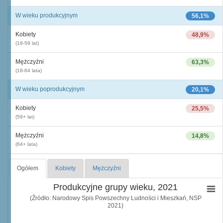
W wieku produkcyjnym
56,1%
Kobiety
48,9%
(18-59 lat)
Mężczyźni
63,3%
(18-64 lata)
W wieku poprodukcyjnym
20,1%
Kobiety
25,5%
(59+ lat)
Mężczyźni
14,8%
(64+ lata)
Ogółem
Kobiety
Mężczyźni
Produkcyjne grupy wieku, 2021
(Źródło: Narodowy Spis Powszechny Ludności i Mieszkań, NSP
2021)