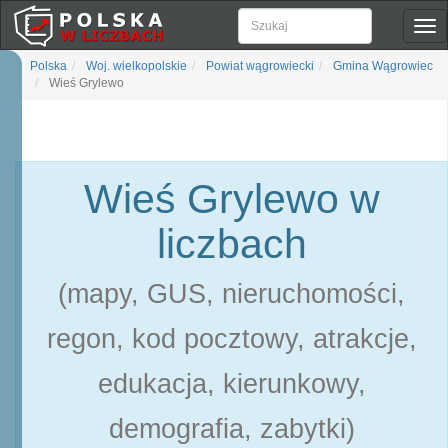
Pok
naw
Polska
Woj. wielkopolskie
Powiat wągrowiecki
Gmina Wągrowiec
Wieś Grylewo
Wieś Grylewo w
liczbach
(mapy, GUS, nieruchomości,
regon, kod pocztowy, atrakcje,
edukacja, kierunkowy,
demografia, zabytki)