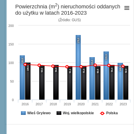
2
Powierzchnia (m
) nieruchomości oddanych
do użytku w latach 2016-2023
(Źródło: GUS)
200
175,0
150
131,0
120,0
115,0
100
100,5
100,2
94,0
94,4
93,5
91,6
92,0
91,1
90,9
50
0
2016
2017
2018
2019
2020
2021
2022
2023
Wieś Grylewo
Woj. wielkopolskie
Polska