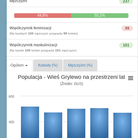
Mężczyźni
237
49,8%
50,2%
Współczynnik feminizacji
99
(Na każdych
100
mężczyzn przypada
99
kobiet)
Współczynnik maskulinizacji
101
(Na każde
100
kobiet przypada
101
mężczyzn)
Ogółem
Kobiety (%)
Mężczyźni (%)
Populacja - Wieś Grylewo na przestrzeni lat
(Źródło: GUS)
600
400