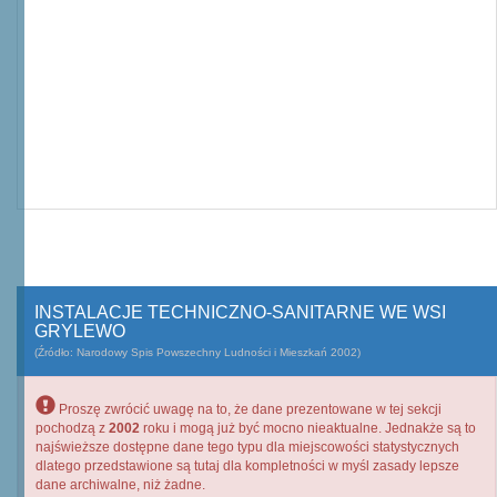
INSTALACJE TECHNICZNO-SANITARNE WE WSI
GRYLEWO
(Źródło: Narodowy Spis Powszechny Ludności i Mieszkań 2002)
Proszę zwrócić uwagę na to, że dane prezentowane w tej sekcji
pochodzą z
2002
roku i mogą już być mocno nieaktualne. Jednakże są to
najświeższe dostępne dane tego typu dla miejscowości statystycznych
dlatego przedstawione są tutaj dla kompletności w myśl zasady lepsze
dane archiwalne, niż żadne.