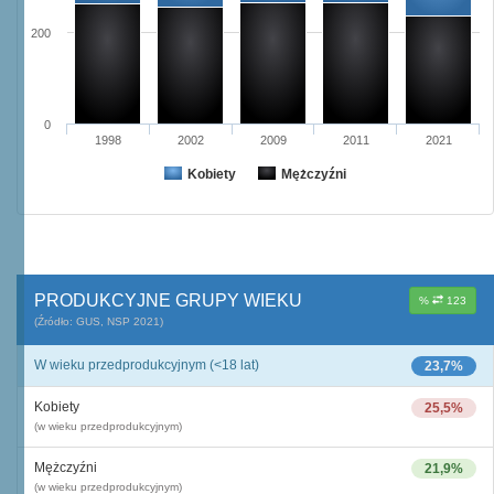
200
0
1998
2002
2009
2011
2021
Kobiety
Mężczyźni
PRODUKCYJNE GRUPY WIEKU
%
123
(Źródło: GUS, NSP 2021)
W wieku przedprodukcyjnym (<18 lat)
23,7%
Kobiety
25,5%
(w wieku przedprodukcyjnym)
Mężczyźni
21,9%
(w wieku przedprodukcyjnym)