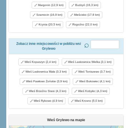
Margonin (12,9 km)
Budzyń (16,3 km)
Szamocin (16,9 km)
Mieścisko (17,8 km)
Kcynia (20,5 km)
Rogoźno (22,0 km)
Zobacz inne miejscowości w pobliżu wsi
Grylewo
Wieś Kopaszyn (2,4 km)
Wieś Laskownica Wielka (3,1 km)
Wieś Laskownica Mała (3,3 km)
Wieś Toniszewo (3,7 km)
Wieś Pawłowo Żońskie (3,9 km)
Wieś Bukowiec (4,1 km)
Wieś Brzeźno Stare (4,3 km)
Wieś Kobylec (4,3 km)
Wieś Rybowo (4,9 km)
Wieś Krosno (5,0 km)
Wieś Grylewo na mapie