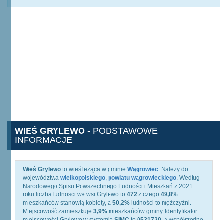
WIEŚ GRYLEWO
- PODSTAWOWE
INFORMACJE
Wieś Grylewo
to wieś leżąca w gminie
Wągrowiec
. Należy do
województwa
wielkopolskiego
,
powiatu wągrowieckiego
. Według
Narodowego Spisu Powszechnego Ludności i Mieszkań z 2021
roku liczba ludności we wsi Grylewo to
472
z czego
49,8%
mieszkańców stanowią kobiety, a
50,2%
ludności to mężczyźni.
Miejscowość zamieszkuje
3,9%
mieszkańców gminy. Identyfikator
miejscowości Grylewo w systemie
SIMC
to
0531720
, a współrzędne