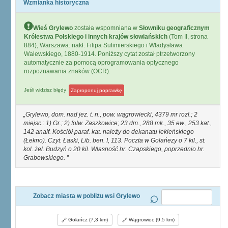
Wzmianka historyczna
Wieś Grylewo
została wspomniana w
Słowniku geograficznym
Królestwa Polskiego i innych krajów słowiańskich
(Tom II, strona
884), Warszawa: nakł. Filipa Sulimierskiego i Władysława
Walewskiego, 1880-1914. Poniższy cytat został ptrzetworzony
automatycznie za pomocą oprogramowania optycznego
rozpoznawania znaków (OCR).
Jeśli widzisz błędy
Zaproponuj poprawkę
Grylewo, dom. nad jez. t. n., pow. wągrowiecki, 4379 mr rozl.; 2
miejsc.: 1) Gr.; 2) folw. Zaszkowice; 23 dm., 288 mk., 35 ew., 253 kat.,
142 analf. Kościół paraf. kat. należy do dekanatu łekieńskiego
(Łekno). Czyt. Łaski, Lib. ben. I, 113. Poczta w Gołańezy o 7 kil., st.
kol. żel. Budzyń o 20 kil. Własność hr. Czapskiego, poprzednio hr.
Grabowskiego.
Zobacz miasta w pobliżu wsi Grylewo
Gołańcz (7,3 km)
Wągrowiec (9,5 km)