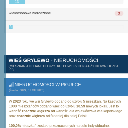
13
wieloosobowe nierodzinne
3
3
WIEŚ GRYLEWO
- NIERUCHOMOŚCI
(MIESZKANIA ODDANE DO UŻYTKU, POWIERZCHNIA UŻYTKOWA, LICZBA
IZB)
NIERUCHOMOŚCI W PIGUŁCE
(Źródło: GUS, 31.XII.2023)
W
2023
roku we wsi Grylewo oddano do użytku
5
mieszkań. Na każdych
1000 mieszkańców oddano więc do użytku
10,59
nowych lokali. Jest to
wartość
znacznie większa od
wartości dla województwa wielkopolskiego
oraz
znacznie większa od
średniej dla całej Polski.
100,0%
mieszkań zostało przeznaczonych na cele indywidualne.