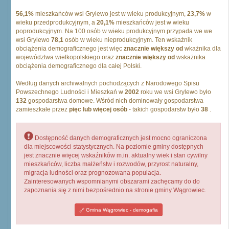
56,1%
mieszkańców wsi Grylewo jest w wieku produkcyjnym,
23,7%
w
wieku przedprodukcyjnym, a
20,1%
mieszkańców jest w wieku
poprodukcyjnym. Na 100 osób w wieku produkcyjnym przypada we we
wsi Grylewo
78,1
osób w wieku nieprodukcyjnym. Ten wskaźnik
obciążenia demograficznego jest więc
znacznie większy od
wkażnika dla
województwa wielkopolskiego oraz
znacznie większy od
wskażnika
obciążenia demograficznego dla całej Polski.
Według danych archiwalnych pochodzących z Narodowego Spisu
Powszechnego Ludności i Mieszkań w
2002
roku we wsi Grylewo było
132
gospodarstwa domowe. Wśród nich dominowały gospodarstwa
zamieszkałe przez
pięc lub więcej osób
- takich gospodarstw było
38
.
Dostępność danych demograficznych jest mocno ograniczona
dla miejscowości statystycznych. Na poziomie gminy dostępnych
jest znacznie więcej wskaźników m.in. aktualny wiek i stan cywilny
mieszkańców, liczba małżeństw i rozwodów, przyrost naturalny,
migracja ludności oraz prognozowana populacja.
Zainteresowanych wspomnianymi obszarami zachęcamy do do
zapoznania się z nimi bezpośrednio na stronie gminy Wągrowiec.
Gmina Wągrowiec - demogafia