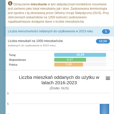
Oznaczenie
mieszkanie
w tym statystycznym kontekście rozumiane
jest zarówno jako lokal mieszkalny jak i dom. Zastosowana terminologia
jest zgodna z tą stosowaną przez Główny Urząd Statystyczny (GUS). Przy
obliczeniach wskaźników na 1000 ludności zastosowano
najaktualniejsze dostępne dane o liczbie mieszkańców.
Liczba nieruchomości oddanych do użytkowania w 2023 roku
5
Liczba mieszkań na 1000 mieszkańców
10,59
(oddanych do użytkowania w 2023 roku)
10,59
Tutaj
6,47
Województwo
5,88
Polska
Liczba mieszkań oddanych do użytku w
latach 2016-2023
(Źródło: GUS)
6
5