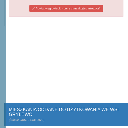
Powiat wągrowiecki - ceny transakcyjne mieszkań
MIESZKANIA ODDANE DO UŻYTKOWANIA WE WSI
GRYLEWO
(Źródło: GUS, 31.XII.2023)