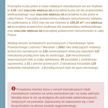
Przeciętna liczba pokoi w nowo oddanych mieszkaniach we wsi Grylewo
to
4,40
i jest
znacznie większa od
przeciętnej liczby izb dla województwa
wielkopolskiego oraz
znacznie większa od
przeciętnej liczby pokoi w
całej Polsce. Przeciętna powierzchnia użytkowa nieruchomości oddanej
2
do użytkowania w 2023 roku we wsi Grylewo to
100,20 m
i jest
większa
od
przeciętnej powierzchni użytkowej dla województwa wielkopolskiego
oraz
znacznie większa od
przeciętnej powierzchni nieruchomości w całej
Polsce.
Według danych archiwalnych pochodzących z Narodowego Spisu
Powszechnego Ludności i Mieszkań z
2002
roku dotyczących instalacji
techniczno-sanitarnych na
126
zamieszkałych wówczas mieszkań
122
mieszkania przyłączone były do wodociągu,
114
nieruchomości
wyposażonych było w ustęp spłukiwany,
95
korzystało z centralnego
ogrzewania, a
31
z pieców grzewczych. Z kanalizacji korzystało
120
budynków mieszkalnych , a
0
podłączonych było do gazu sieciowego.
Posiadamy również dane o cenach transakcyjnych lokali
mieszkalnych zarówno na rynku pierwotnym jak i na rynku wtórnym.
Niestety dane te nie są dostępne dla jednostek administracyjnych
mniejszych od powiatów. Zapraszamy do zapoznania się z nimi
bezpośrednio na stronie powiatu wągrowieckiego.