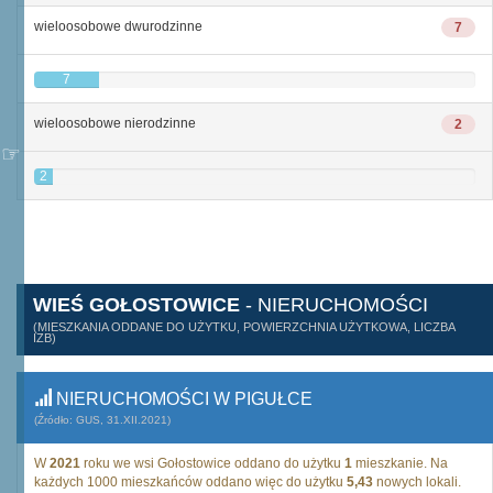
wieloosobowe dwurodzinne
7
7
wieloosobowe nierodzinne
2
2
WIEŚ GOŁOSTOWICE
- NIERUCHOMOŚCI
(MIESZKANIA ODDANE DO UŻYTKU, POWIERZCHNIA UŻYTKOWA, LICZBA
IZB)
NIERUCHOMOŚCI W PIGUŁCE
(Źródło: GUS, 31.XII.2021)
W
2021
roku we wsi Gołostowice oddano do użytku
1
mieszkanie. Na
każdych 1000 mieszkańców oddano więc do użytku
5,43
nowych lokali.