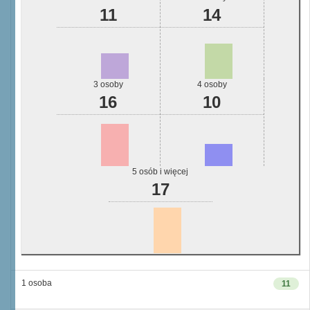
11
14
3 osoby
4 osoby
16
10
5 osób i więcej
17
1 osoba
11