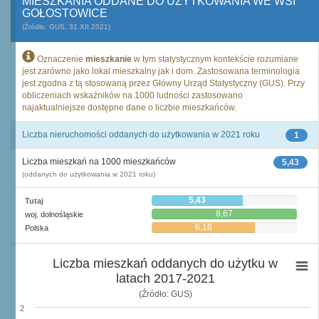
MIESZKANIA ODDANE DO UŻYTKOWANIA WE WSI
GOŁOSTOWICE
(Źródło: GUS, 31.XII.2021)
Oznaczenie
mieszkanie
w tym statystycznym kontekście rozumiane
jest zarówno jako lokal mieszkalny jak i dom. Zastosowana terminologia
jest zgodna z tą stosowaną przez Główny Urząd Statystyczny (GUS). Przy
obliczeniach wskaźników na 1000 ludności zastosowano
najaktualniejsze dostępne dane o liczbie mieszkańców.
Liczba nieruchomości oddanych do użytkowania w 2021 roku
1
Liczba mieszkań na 1000 mieszkańców
5,43
(oddanych do użytkowania w 2021 roku)
5,43
Tutaj
8,67
woj. dolnośląskie
6,16
Polska
Liczba mieszkań oddanych do użytku w
latach 2017-2021
(Źródło: GUS)
2