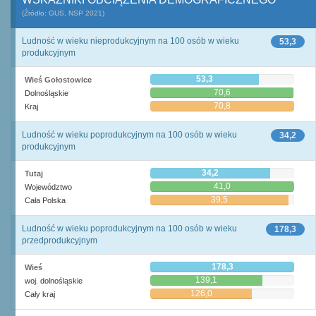
(Źródło: GUS, NSP 2021)
Ludność w wieku nieprodukcyjnym na 100 osób w wieku
53,3
produkcyjnym
53,3
Wieś Gołostowice
70,6
Dolnośląskie
70,8
Kraj
Ludność w wieku poprodukcyjnym na 100 osób w wieku
34,2
produkcyjnym
34,2
Tutaj
41,0
Województwo
39,5
Cała Polska
Ludność w wieku poprodukcyjnym na 100 osób w wieku
178,3
przedprodukcyjnym
178,3
Wieś
139,1
woj. dolnośląskie
126,0
Cały kraj