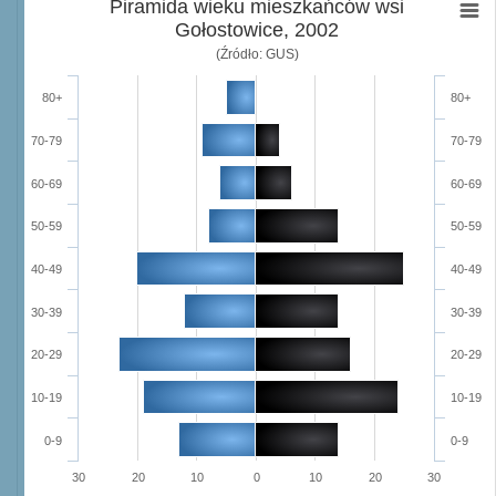
Piramida wieku mieszkańców wsi
Gołostowice, 2002
(Źródło: GUS)
80+
80+
70-79
70-79
60-69
60-69
50-59
50-59
40-49
40-49
30-39
30-39
20-29
20-29
10-19
10-19
0-9
0-9
30
20
10
0
10
20
30