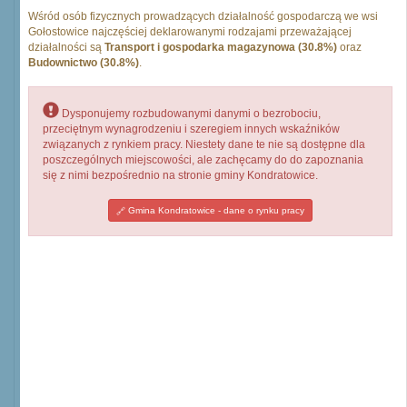
Wśród osób fizycznych prowadzących działalność gospodarczą we wsi
Gołostowice najczęściej deklarowanymi rodzajami przeważającej
działalności są
Transport i gospodarka magazynowa (30.8%)
oraz
Budownictwo (30.8%)
.
Dysponujemy rozbudowanymi danymi o bezrobociu,
przeciętnym wynagrodzeniu i szeregiem innych wskaźników
związanych z rynkiem pracy. Niestety dane te nie są dostępne dla
poszczególnych miejscowości, ale zachęcamy do do zapoznania
się z nimi bezpośrednio na stronie gminy Kondratowice.
Gmina Kondratowice - dane o rynku pracy