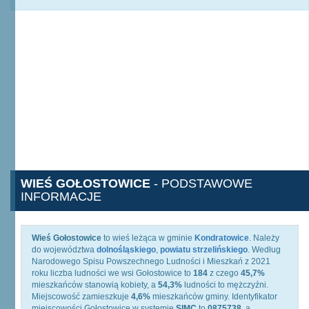
WIEŚ GOŁOSTOWICE
- PODSTAWOWE
INFORMACJE
Wieś Gołostowice
to wieś leżąca w gminie
Kondratowice
. Należy
do województwa
dolnośląskiego
,
powiatu strzelińskiego
. Według
Narodowego Spisu Powszechnego Ludności i Mieszkań z 2021
roku liczba ludności we wsi Gołostowice to
184
z czego
45,7%
mieszkańców stanowią kobiety, a
54,3%
ludności to mężczyźni.
Miejscowość zamieszkuje
4,6%
mieszkańców gminy. Identyfikator
miejscowości Gołostowice w systemie
SIMC
to
0875738
, a