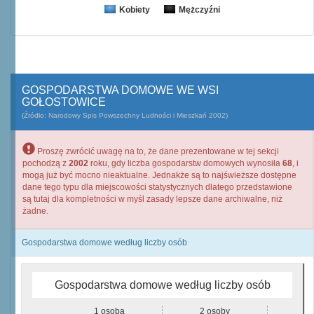
Kobiety
Mężczyźni
GOSPODARSTWA DOMOWE WE WSI
GOŁOSTOWICE
(Źródło: Narodowy Spis Powszechny Ludności i Mieszkań 2002)
Proszę zwrócić uwagę na to, że dane prezentowane w tej sekcji
pochodzą z
2002
roku, gdy liczba gospodarstw domowych wynosiła
68
, i
mogą już być mocno nieaktualne. Jednakże są to najświeższe dostępne
dane tego typu dla miejscowości statystycznych dlatego przedstawione
są tutaj dla kompletności w myśl zasady lepsze dane archiwalne, niż
żadne.
Gospodarstwa domowe według liczby osób
Gospodarstwa domowe według liczby osób
1 osoba
2 osoby