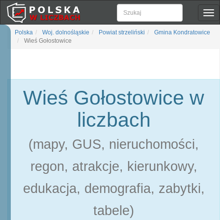
Pok
naw
Polska
Woj. dolnośląskie
Powiat strzeliński
Gmina Kondratowice
Wieś Gołostowice
Wieś Gołostowice w
liczbach
(mapy, GUS, nieruchomości,
regon, atrakcje, kierunkowy,
edukacja, demografia, zabytki,
tabele)