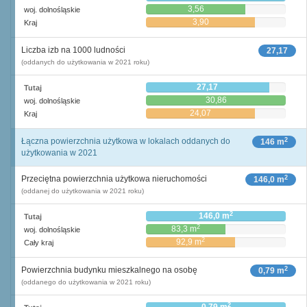
3,56
woj. dolnośląskie
3,90
Kraj
Liczba izb na 1000 ludności
27,17
(oddanych do użytkowania w 2021 roku)
27,17
Tutaj
30,86
woj. dolnośląskie
24,07
Kraj
2
Łączna powierzchnia użytkowa w lokalach oddanych do
146 m
użytkowania w 2021
2
Przeciętna powierzchnia użytkowa nieruchomości
146,0 m
(oddanej do użytkowania w 2021 roku)
2
146,0 m
Tutaj
2
83,3 m
woj. dolnośląskie
2
92,9 m
Cały kraj
2
Powierzchnia budynku mieszkalnego na osobę
0,79 m
(oddanego do użytkowania w 2021 roku)
2