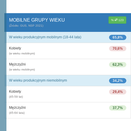
MOBILNE GRUPY WIEKU
%
123
(Źródło: GUS, NSP 2021)
W wieku produkcyjnym mobilnym (18-44 lata)
65,8%
Kobiety
70,6%
(w wieku mobilnym)
Mężczyźni
62,3%
(w wieku mobilnym)
W wieku produkcyjnym niemobilnym
34,2%
Kobiety
29,4%
(45-59 lat)
Mężczyźni
37,7%
(45-64 lata)