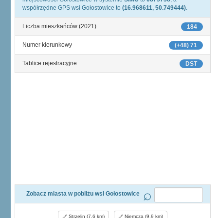
współrzędne GPS wsi Gołostowice to
(16.968611, 50.749444)
.
Liczba mieszkańców (2021)
184
Numer kierunkowy
(+48) 71
Tablice rejestracyjne
DST
Zobacz miasta w pobliżu wsi Gołostowice
Strzelin (7,6 km)
Niemcza (9,9 km)