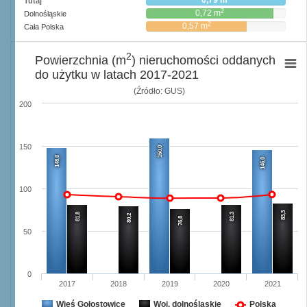
0,79 m
Tutaj
2
0,72 m
Dolnośląskie
2
0,57 m
Cała Polska
2
Powierzchnia (m
) nieruchomości oddanych
do użytku w latach 2017-2021
(Źródło: GUS)
200
150
160,0
148,0
146,0
100
83,3
81,8
81,3
80,2
76,8
50
0
2017
2018
2019
2020
2021
Wieś Gołostowice
Woj. dolnośląskie
Polska