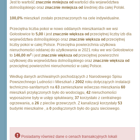
Jest to wartość
znacznie mniejsza od
wartości dla województwa
dolnośląskiego oraz
znacznie mniejsza od
średniej dla całej Polski.
100,0%
mieszkań zostało przeznaczonych na cele indywidualne.
Przeciętna liczba pokoi w nowo oddanych mieszkaniach we wsi
Gołostowice to
5,00
i jest
znacznie większa od
przeciętnej liczby izb dla
województwa dolnośląskiego oraz
znacznie większa od
przeciętnej
liczby pokoi w całej Polsce. Przeciętna powierzchnia użytkowa
nieruchomości oddanej do użytkowania w 2021 roku we wsi Gołostowice
2
to
146,00 m
i jest
znacznie większa od
przeciętnej powierzchni
użytkowej dla województwa dolnośląskiego oraz
znacznie większa od
przeciętnej powierzchni nieruchomości w całej Polsce.
Według danych archiwalnych pochodzących z Narodowego Spisu
Powszechnego Ludności i Mieszkań z
2002
roku dotyczących instalacji
techniczno-sanitarnych na
63
zamieszkane wówczas mieszkania
60
mieszkań przyłączonych było do wodociągu,
42
nieruchomości
wyposażone były w ustęp spłukiwany,
37
korzystało z centralnego
ogrzewania, a
26
z pieców grzewczych. Z kanalizacji korzystały
53
budynki mieszkalne , a
0
podłączonych było do gazu sieciowego.
Posiadamy również dane o cenach transakcyjnych lokali