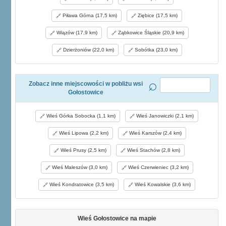
Piława Górna (17,5 km)
Ziębice (17,5 km)
Wiązów (17,9 km)
Ząbkowice Śląskie (20,9 km)
Dzierżoniów (22,0 km)
Sobótka (23,0 km)
Zobacz inne miejscowości w pobliżu wsi
Gołostowice
Wieś Górka Sobocka (1,1 km)
Wieś Janowiczki (2,1 km)
Wieś Lipowa (2,2 km)
Wieś Karszów (2,4 km)
Wieś Prusy (2,5 km)
Wieś Stachów (2,8 km)
Wieś Maleszów (3,0 km)
Wieś Czerwieniec (3,2 km)
Wieś Kondratowice (3,5 km)
Wieś Kowalskie (3,6 km)
Wieś Gołostowice na mapie