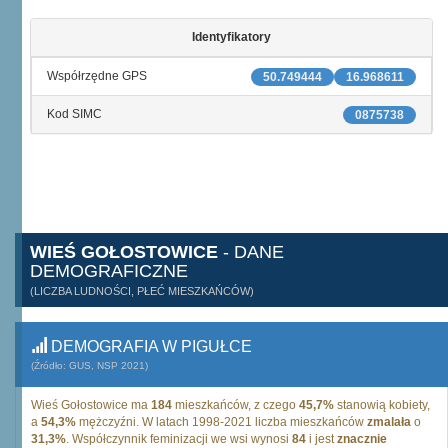
Identyfikatory
Współrzędne GPS
50.749444
16.968611
Kod SIMC
0875738
WIEŚ GOŁOSTOWICE
- DANE
DEMOGRAFICZNE
(LICZBA LUDNOŚCI, PŁEĆ MIESZKAŃCÓW)
DEMOGRAFIA W PIGUŁCE
(Źródło: GUS, NSP 2021)
Wieś Gołostowice ma
184
mieszkańców, z czego
45,7%
stanowią kobiety,
a
54,3%
mężczyźni. W latach 1998-2021 liczba mieszkańców
zmalała
o
31,3%
. Współczynnik feminizacji we wsi wynosi
84
i jest
znacznie