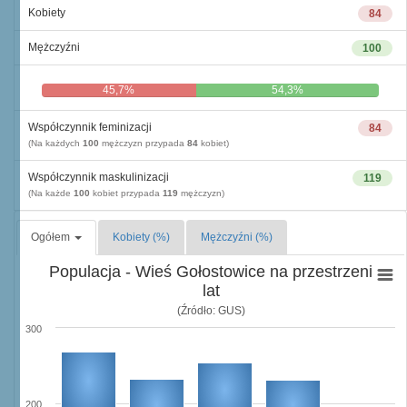
Kobiety
84
Mężczyźni
100
45,7%
54,3%
Współczynnik feminizacji
84
(Na każdych
100
mężczyzn przypada
84
kobiet)
Współczynnik maskulinizacji
119
(Na każde
100
kobiet przypada
119
mężczyzn)
Ogółem
Kobiety (%)
Mężczyźni (%)
Populacja - Wieś Gołostowice na przestrzeni
lat
(Źródło: GUS)
300
200