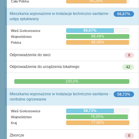
94,20%
Cała Polska
Mieszkania wyposażone w instalacje techniczno-sanitarne -
66,67%
ustęp spłukiwany
66,67%
Wieś Gołostowice
88,49%
Województwo
88,08%
Polska
Odprowadzenie do sieci
0
Odprowadzenie do urządzenia lokalnego
42
0,0%
100,0%
Mieszkania wyposażone w instalacje techniczno-sanitarne -
58,73%
centralne ogrzewanie
58,73%
Wieś Gołostowice
76,05%
Województwo
77,80%
Kraj
Zbiorcze
0