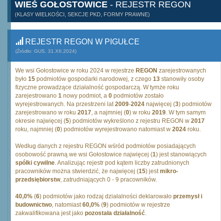
WIEŚ GOŁOSTOWICE
- REJESTR REGON
(KLASY WIELKOŚCI, SEKCJE PKD, FORMY PRAWNE)
REJESTR REGON W PIGUŁCE
(Źródło: GUS, 31.XII.2024)
We wsi Gołostowice w roku 2024 w rejestrze
REGON
zarejestrowanych
było
15
podmiotów gospodarki narodowej, z czego
13
stanowiły osoby
fizyczne prowadzące działalność gospodarczą. W tymże roku
zarejestrowano
1
nowy podmiot, a
0
podmiotów zostało
wyrejestrowanych. Na przestrzeni lat
2009
-
2024
najwięcej (
3
) podmiotów
zarejestrowano w roku
2017
, a najmniej (
0
) w roku
2019
. W tym samym
okresie najwięcej (
5
) podmiotów wykreślono z rejestru REGON w
2017
roku, najmniej (
0
) podmiotów wyrejestrowano natomiast w
2024
roku.
Według danych z rejestru REGON wśród podmiotów posiadających
osobowość prawną we wsi Gołostowice najwięcej (
1
) jest stanowiących
spólki cywilne
. Analizując rejestr pod kątem liczby zatrudnionych
pracowników można stwierdzić, że najwięcej (
15
) jest
mikro-
przedsiębiorstw
, zatrudniających 0 - 9 pracowników.
40,0%
(
6
) podmiotów jako rodzaj działalności deklarowało
przemysł i
budownictwo
, natomiast
60,0%
(
9
) podmiotów w rejestrze
zakwalifikowana jest jako
pozostała działalność
.