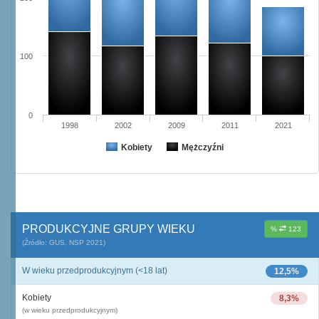
100
0
1998
2002
2009
2011
2021
Kobiety
Mężczyźni
PRODUKCYJNE GRUPY WIEKU
%
123
(Źródło: GUS, NSP 2021)
W wieku przedprodukcyjnym (<18 lat)
12,5%
Kobiety
8,3%
(w wieku przedprodukcyjnym)