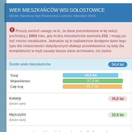
WIEK MIESZKAŃCÓW WSI GOŁOSTOWICE
(Źródło: Narodowy Spis Powszechny Ludności i Mieszkań 2002)
Proszę zwrócić uwagę na to, że dane prezentowane w tej sekcji
pochodzą z
2002
roku, gdy liczba mieszkańców wynosiła
232
, i mogą już
być mocno nieaktualne. Jednakże są to najświeższe dostępne dane tego
typu dla miejscowości statystycznych dlatego przedstawione są tutaj dla
kompletności w myśl zasady lepsze dane archiwalne, niż żadne.
Średni wiek mieszkańców
34,4 lat
34,4 lat
Tutaj
37,3 lat
Województwo
36,7 lat
Cały kraj
Kobiety
36,0 lat
(średni wiek)
Mężczyźni
32,9 lat
(średni wiek)