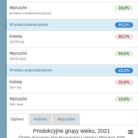
Mężczyźni
16,0%
(w wieku przedprodukcyjnym)
W wieku produkcyjnym
65,2%
Kobiety
60,7%
(18-59 lat)
Mężczyźni
69,0%
(18-64 lata)
W wieku poprodukcyjnym
22,3%
Kobiety
31,0%
(59+ lat)
Mężczyźni
15,0%
(64+ lata)
Ogółem
Kobiety
Mężczyźni
Produkcyjne grupy wieku, 2021
(Źródło: Narodowy Spis Powszechny Ludności i Mieszkań, NSP