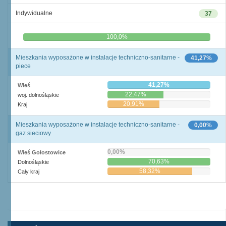
Indywidualne
37
0,0%
100,0%
Mieszkania wyposażone w instalacje techniczno-sanitarne -
41,27%
piece
41,27%
Wieś
22,47%
woj. dolnośląskie
20,91%
Kraj
Mieszkania wyposażone w instalacje techniczno-sanitarne -
0,00%
gaz sieciowy
0,00%
Wieś Gołostowice
70,63%
Dolnośląskie
58,32%
Cały kraj