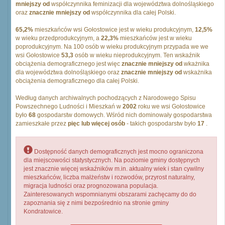
mniejszy od
współczynnika feminizacji dla województwa dolnośląskiego
oraz
znacznie mniejszy od
współczynnika dla całej Polski.
65,2%
mieszkańców wsi Gołostowice jest w wieku produkcyjnym,
12,5%
w wieku przedprodukcyjnym, a
22,3%
mieszkańców jest w wieku
poprodukcyjnym. Na 100 osób w wieku produkcyjnym przypada we we
wsi Gołostowice
53,3
osób w wieku nieprodukcyjnym. Ten wskaźnik
obciążenia demograficznego jest więc
znacznie mniejszy od
wkażnika
dla województwa dolnośląskiego oraz
znacznie mniejszy od
wskażnika
obciążenia demograficznego dla całej Polski.
Według danych archiwalnych pochodzących z Narodowego Spisu
Powszechnego Ludności i Mieszkań w
2002
roku we wsi Gołostowice
było
68
gospodarstw domowych. Wśród nich dominowały gospodarstwa
zamieszkałe przez
pięc lub więcej osób
- takich gospodarstw było
17
.
Dostępność danych demograficznych jest mocno ograniczona
dla miejscowości statystycznych. Na poziomie gminy dostępnych
jest znacznie więcej wskaźników m.in. aktualny wiek i stan cywilny
mieszkańców, liczba małżeństw i rozwodów, przyrost naturalny,
migracja ludności oraz prognozowana populacja.
Zainteresowanych wspomnianymi obszarami zachęcamy do do
zapoznania się z nimi bezpośrednio na stronie gminy
Kondratowice.