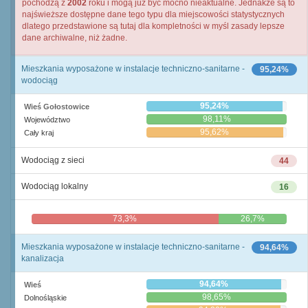
pochodzą z
2002
roku i mogą już być mocno nieaktualne. Jednakże są to
najświeższe dostępne dane tego typu dla miejscowości statystycznych
dlatego przedstawione są tutaj dla kompletności w myśl zasady lepsze
dane archiwalne, niż żadne.
Mieszkania wyposażone w instalacje techniczno-sanitarne -
95,24%
wodociąg
95,24%
Wieś Gołostowice
98,11%
Województwo
95,62%
Cały kraj
Wodociąg z sieci
44
Wodociąg lokalny
16
73,3%
26,7%
Mieszkania wyposażone w instalacje techniczno-sanitarne -
94,64%
kanalizacja
94,64%
Wieś
98,65%
Dolnośląskie