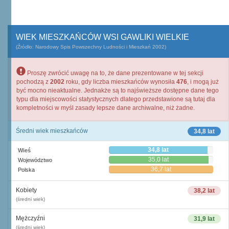
WIEK MIESZKAŃCÓW WSI GAWLIKI WIELKIE
(Źródło: Narodowy Spis Powszechny Ludności i Mieszkań 2002)
Proszę zwrócić uwagę na to, że dane prezentowane w tej sekcji
pochodzą z
2002
roku, gdy liczba mieszkańców wynosiła
476
, i mogą już
być mocno nieaktualne. Jednakże są to najświeższe dostępne dane tego
typu dla miejscowości statystycznych dlatego przedstawione są tutaj dla
kompletności w myśl zasady lepsze dane archiwalne, niż żadne.
Średni wiek mieszkańców
34,8 lat
34,8 lat
Wieś
35,0 lat
Województwo
36,7 lat
Polska
Kobiety
38,2 lat
(średni wiek)
Mężczyźni
31,9 lat
(średni wiek)