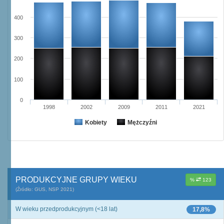
400
300
200
100
0
1998
2002
2009
2011
2021
Kobiety
Mężczyźni
PRODUKCYJNE GRUPY WIEKU
%
123
(Źródło: GUS, NSP 2021)
W wieku przedprodukcyjnym (<18 lat)
17,8%