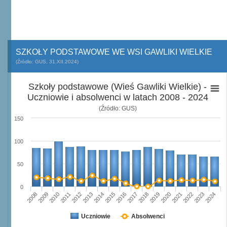
SZKOŁY PODSTAWOWE WE WSI GAWLIKI WIELKIE
(Źródło: GUS, 31.XII.2024)
Szkoły podstawowe (Wieś Gawliki Wielkie) -
Uczniowie i absolwenci w latach 2008 - 2024
(Źródło: GUS)
150
100
50
0
2008
2009
2010
2011
2012
2013
2014
2015
2016
2017
2018
2019
2020
2021
2022
2023
2024
Uczniowie
Absolwenci