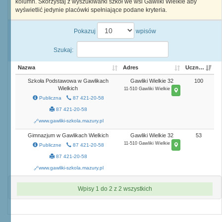
kolumn. Skorzystaj z wyszukiwarki szkół we wsi Gawliki Wielkie aby
wyświetlić jedynie placówki spełniające podane kryteria.
Pokazuj
wpisów
Szukaj:
Nazwa
Adres
Uczniowie
Szkoła Podstawowa w Gawlikach
Gawliki Wielkie 32
100
Wielkich
11-510 Gawliki Wielkie
Publiczna
87 421-20-58
87 421-20-58
www.gawliki-szkola.mazury.pl
Gimnazjum w Gawlikach Wielkich
Gawliki Wielkie 32
53
11-510 Gawliki Wielkie
Publiczne
87 421-20-58
87 421-20-58
www.gawliki-szkola.mazury.pl
Wpisy 1 do 2 z 2 wszystkich