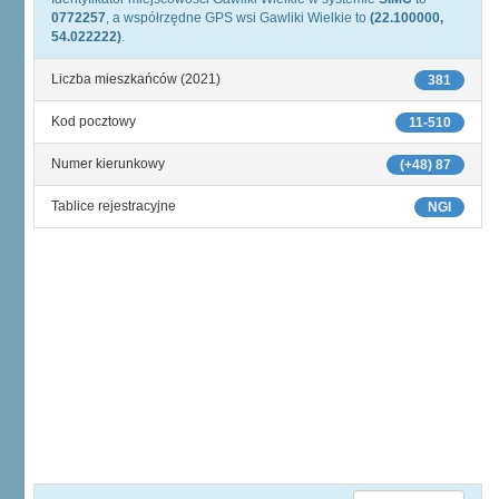
0772257
, a współrzędne GPS wsi Gawliki Wielkie to
(22.100000,
54.022222)
.
Liczba mieszkańców (2021)
381
Kod pocztowy
11-510
Numer kierunkowy
(+48) 87
Tablice rejestracyjne
NGI