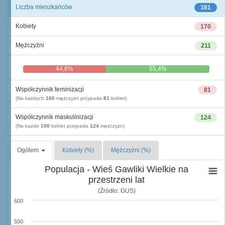
Liczba mieszkańców
381
Kobiety
170
Mężczyźni
211
44,6%
55,4%
Współczynnik feminizacji
81
(Na każdych
100
mężczyzn przypada
81
kobiet)
Współczynnik maskulinizacji
124
(Na każde
100
kobiet przypada
124
mężczyzn)
Ogółem
Kobiety (%)
Mężczyźni (%)
Populacja - Wieś Gawliki Wielkie na
przestrzeni lat
(Źródło: GUS)
600
500