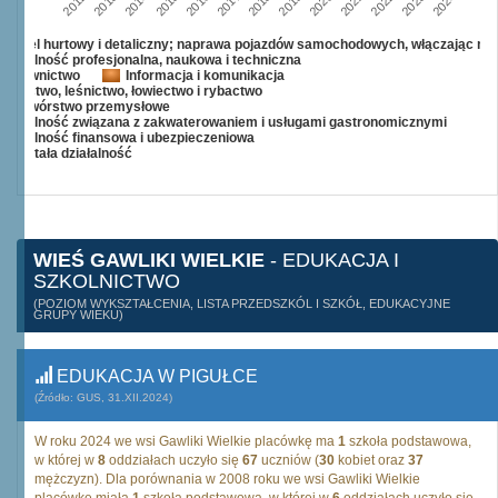
2015
2012
2022
2019
2013
2016
2023
2020
2017
2014
2024
2018
2021
Handel hurtowy i detaliczny; naprawa pojazdów samochodowych, włączając mo
Działalność profesjonalna, naukowa i techniczna
Budownictwo
Informacja i komunikacja
Rolnictwo, leśnictwo, łowiectwo i rybactwo
Przetwórstwo przemysłowe
Działalność związana z zakwaterowaniem i usługami gastronomicznymi
Działalność finansowa i ubezpieczeniowa
Pozostała działalność
WIEŚ GAWLIKI WIELKIE
- EDUKACJA I
SZKOLNICTWO
(POZIOM WYKSZTAŁCENIA, LISTA PRZEDSZKÓL I SZKÓŁ, EDUKACYJNE
GRUPY WIEKU)
EDUKACJA W PIGUŁCE
(Źródło: GUS, 31.XII.2024)
W roku 2024 we wsi Gawliki Wielkie placówkę ma
1
szkoła podstawowa,
w której w
8
oddziałach uczyło się
67
uczniów (
30
kobiet oraz
37
mężczyzn). Dla porównania w 2008 roku we wsi Gawliki Wielkie