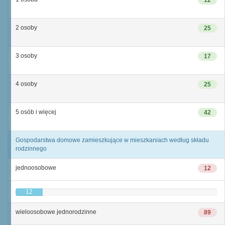
12
2 osoby
25
3 osoby
17
4 osoby
25
5 osób i więcej
42
Gospodarstwa domowe zamieszkujące w mieszkaniach według składu
rodzinnego
jednoosobowe
12
12
wieloosobowe jednorodzinne
89