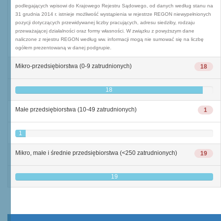
podlegających wpisowi do Krajowego Rejestru Sądowego, od danych według stanu na
31 grudnia 2014 r. istnieje możliwość wystąpienia w rejestrze REGON niewypełnionych
pozycji dotyczących przewidywanej liczby pracujących, adresu siedziby, rodzaju
przeważającej działalności oraz formy własności. W związku z powyższym dane
naliczone z rejestru REGON według ww. informacji mogą nie sumować się na liczbę
ogółem prezentowaną w danej podgrupie.
Mikro-przedsiębiorstwa (0-9 zatrudnionych)
18
18
Małe przedsiębiorstwa (10-49 zatrudnionych)
1
1
Mikro, małe i średnie przedsiębiorstwa (<250 zatrudnionych)
19
19