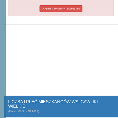
Gmina Wydminy - demogafia
LICZBA I PŁEĆ MIESZKAŃCÓW WSI GAWLIKI
WIELKIE
(Źródło: GUS, NSP 2021)