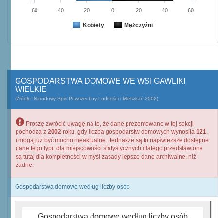
60
40
20
0
20
40
60
Kobiety
Mężczyźni
GOSPODARSTWA DOMOWE WE WSI GAWLIKI
WIELKIE
(Źródło: Narodowy Spis Powszechny Ludności i Mieszkań 2002)
Proszę zwrócić uwagę na to, że dane prezentowane w tej sekcji
pochodzą z
2002
roku, gdy liczba gospodarstw domowych wynosiła
121
,
i mogą już być mocno nieaktualne. Jednakże są to najświeższe dostępne
dane tego typu dla miejscowości statystycznych dlatego przedstawione
są tutaj dla kompletności w myśl zasady lepsze dane archiwalne, niż
żadne.
Gospodarstwa domowe według liczby osób
Gospodarstwa domowe według liczby osób