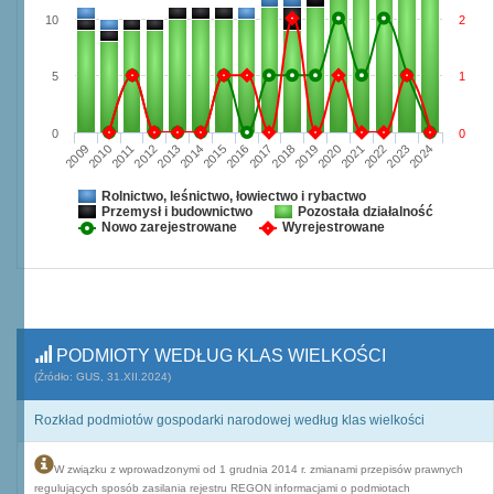
10
2
5
1
0
0
2009
2010
2011
2012
2013
2014
2015
2016
2017
2018
2019
2020
2021
2022
2023
2024
Rolnictwo, leśnictwo, łowiectwo i rybactwo
Przemysł i budownictwo
Pozostała działalność
Nowo zarejestrowane
Wyrejestrowane
PODMIOTY WEDŁUG KLAS WIELKOŚCI
(Źródło: GUS, 31.XII.2024)
Rozkład podmiotów gospodarki narodowej według klas wielkości
W związku z wprowadzonymi od 1 grudnia 2014 r. zmianami przepisów prawnych
regulujących sposób zasilania rejestru REGON informacjami o podmiotach