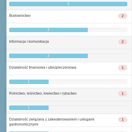
3
Budownictwo
2
2
Informacja i komunikacja
2
2
Działalność finansowa i ubezpieczeniowa
1
1
Rolnictwo, leśnictwo, łowiectwo i rybactwo
1
1
Działalność związana z zakwaterowaniem i usługami
1
gastronomicznymi