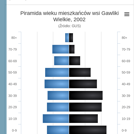
Piramida wieku mieszkańców wsi Gawliki
Wielkie, 2002
(Źródło: GUS)
80+
80+
70-79
70-79
60-69
60-69
50-59
50-59
40-49
40-49
30-39
30-39
20-29
20-29
10-19
10-19
0-9
0-9