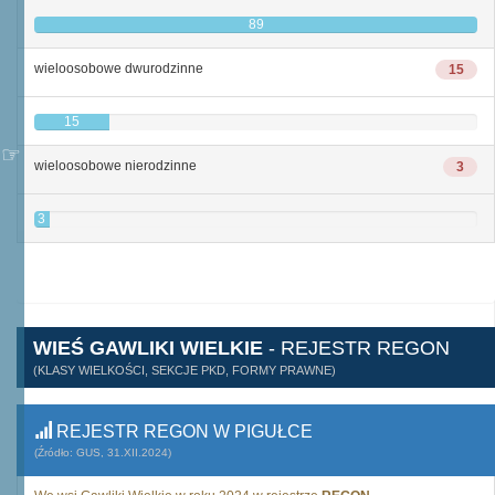
89
wieloosobowe dwurodzinne
15
15
wieloosobowe nierodzinne
3
3
WIEŚ GAWLIKI WIELKIE
- REJESTR REGON
(KLASY WIELKOŚCI, SEKCJE PKD, FORMY PRAWNE)
REJESTR REGON W PIGUŁCE
(Źródło: GUS, 31.XII.2024)