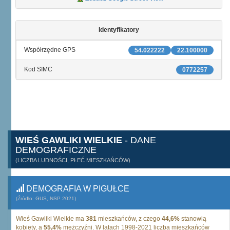
Identyfikatory
Współrzędne GPS
54.022222
22.100000
Kod SIMC
0772257
WIEŚ GAWLIKI WIELKIE
- DANE
DEMOGRAFICZNE
(LICZBA LUDNOŚCI, PŁEĆ MIESZKAŃCÓW)
DEMOGRAFIA W PIGUŁCE
(Źródło: GUS, NSP 2021)
Wieś Gawliki Wielkie ma
381
mieszkańców, z czego
44,6%
stanowią
kobiety, a
55,4%
mężczyźni. W latach 1998-2021 liczba mieszkańców