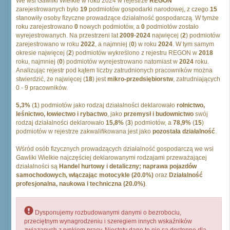
We wsi Gawliki Wielkie w roku 2024 w rejestrze
REGON
zarejestrowanych było
19
podmiotów gospodarki narodowej, z czego
15
stanowiły osoby fizyczne prowadzące działalność gospodarczą. W tymże
roku zarejestrowano
0
nowych podmiotów, a
0
podmiotów zostało
wyrejestrowanych. Na przestrzeni lat
2009
-
2024
najwięcej (
2
) podmiotów
zarejestrowano w roku
2022
, a najmniej (
0
) w roku
2024
. W tym samym
okresie najwięcej (
2
) podmiotów wykreślono z rejestru REGON w
2018
roku, najmniej (
0
) podmiotów wyrejestrowano natomiast w
2024
roku.
Analizując rejestr pod kątem liczby zatrudnionych pracowników można
stwierdzić, że najwięcej (
18
) jest
mikro-przedsiębiorstw
, zatrudniających
0 - 9 pracowników.
5,3%
(
1
) podmiotów jako rodzaj działalności deklarowało
rolnictwo,
leśnictwo, łowiectwo i rybactwo
, jako
przemysł i budownictwo
swój
rodzaj działalności deklarowało
15,8%
(
3
) podmiotów, a
78,9%
(
15
)
podmiotów w rejestrze zakwalifikowana jest jako
pozostała działalność
.
Wśród osób fizycznych prowadzących działalność gospodarczą we wsi
Gawliki Wielkie najczęściej deklarowanymi rodzajami przeważającej
działalności są
Handel hurtowy i detaliczny; naprawa pojazdów
samochodowych, włączając motocykle (20.0%)
oraz
Działalność
profesjonalna, naukowa i techniczna (20.0%)
.
Dysponujemy rozbudowanymi danymi o bezrobociu,
przeciętnym wynagrodzeniu i szeregiem innych wskaźników