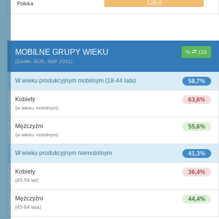
126,0
Polska
MOBILNE GRUPY WIEKU
%
123
(Źródło: GUS, NSP 2021)
W wieku produkcyjnym mobilnym (18-44 lata)
58,7%
Kobiety
63,6%
(w wieku mobilnym)
Mężczyźni
55,6%
(w wieku mobilnym)
W wieku produkcyjnym niemobilnym
41,3%
Kobiety
36,4%
(45-59 lat)
Mężczyźni
44,4%
(45-64 lata)