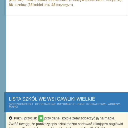
placówkę miała
1
szkoła podstawowa, w której w
6
oddziałach uczyło się
86
uczniów (
38
kobiet oraz
48
mężczyzn).
LISTA SZKÓŁ WE WSI GAWLIKI WIELKIE
(WYSZUKIWARKA, PODSTAWOWE INFORMACJE, DANE KONTAKTOWE, ADRESY,
MAPA)
Kliknij przycisk
przy danej szkole żeby zobaczyć ją na mapie.
Zwróć uwagę, że poniższy spis szkół można sortować klikając w nagłówki