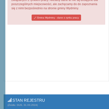
związanych z rynkiem pracy. Niestety dane te nie są dostępne dla
poszczególnych miejscowości, ale zachęcamy do do zapoznania
się z nimi bezpośrednio na stronie gminy Wydminy.
Gmina Wydminy - dane o rynku pracy
STAN REJESTRU
(Źródło: GUS, 31.XII.2024)