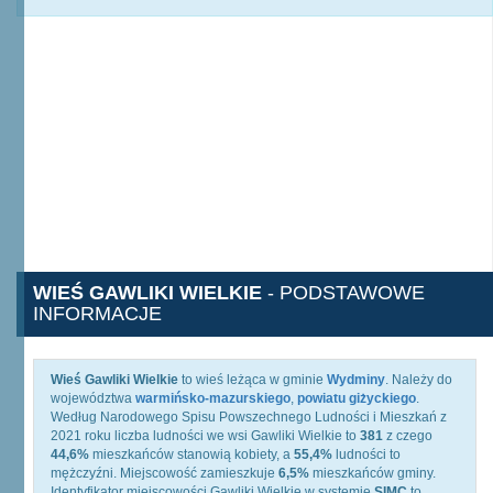
WIEŚ GAWLIKI WIELKIE
- PODSTAWOWE
INFORMACJE
Wieś Gawliki Wielkie
to wieś leżąca w gminie
Wydminy
. Należy do
województwa
warmińsko-mazurskiego
,
powiatu giżyckiego
.
Według Narodowego Spisu Powszechnego Ludności i Mieszkań z
2021 roku liczba ludności we wsi Gawliki Wielkie to
381
z czego
44,6%
mieszkańców stanowią kobiety, a
55,4%
ludności to
mężczyźni. Miejscowość zamieszkuje
6,5%
mieszkańców gminy.
Identyfikator miejscowości Gawliki Wielkie w systemie
SIMC
to