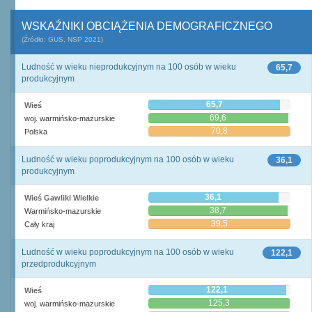
WSKAŹNIKI OBCIĄŻENIA DEMOGRAFICZNEGO
(Źródło: GUS, NSP 2021)
Ludność w wieku nieprodukcyjnym na 100 osób w wieku
65,7
produkcyjnym
65,7
Wieś
69,6
woj. warmińsko-mazurskie
70,8
Polska
Ludność w wieku poprodukcyjnym na 100 osób w wieku
36,1
produkcyjnym
36,1
Wieś Gawliki Wielkie
38,7
Warmińsko-mazurskie
39,5
Cały kraj
Ludność w wieku poprodukcyjnym na 100 osób w wieku
122,1
przedprodukcyjnym
122,1
Wieś
125,3
woj. warmińsko-mazurskie