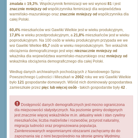
zmalała
o
19,3%
. Współczynnik feminizacji we wsi wynosi
81
i jest
znacznie mniejszy od
współczynnika feminizacji dla województwa
warmińsko-mazurskiego oraz
znacznie mniejszy od
współczynnika dla
całej Polski.
60,4%
mieszkańców wsi Gawliki Wielkie jest w wieku produkcyjnym,
17,8%
w wieku przedprodukcyjnym, a
21,8%
mieszkańców jest w wieku
poprodukcyjnym. Na 100 osób w wieku produkcyjnym przypada we we
wsi Gawliki Wielkie
65,7
osób w wieku nieprodukcyjnym. Ten wskaźnik
obciążenia demograficznego jest więc
nieznacznie mniejszy od
wkażnika dla województwa warmińsko-mazurskiego oraz
mniejszy od
wskażnika obciążenia demograficznego dla całej Polski.
Według danych archiwalnych pochodzących z Narodowego Spisu
Powszechnego Ludności i Mieszkań w
2002
roku we wsi Gawliki Wielkie
było
121
gospodarstw domowych. Wśród nich dominowały gospodarstwa
zamieszkałe przez
pięc lub więcej osób
- takich gospodarstw były
42
.
Dostępność danych demograficznych jest mocno ograniczona
dla miejscowości statystycznych. Na poziomie gminy dostępnych
jest znacznie więcej wskaźników m.in. aktualny wiek i stan cywilny
mieszkańców, liczba małżeństw i rozwodów, przyrost naturalny,
migracja ludności oraz prognozowana populacja.
Zainteresowanych wspomnianymi obszarami zachęcamy do do
zapoznania się z nimi bezpośrednio na stronie gminy Wydminy.