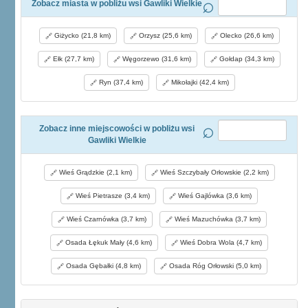
Zobacz miasta w pobliżu wsi Gawliki Wielkie
Giżycko (21,8 km)
Orzysz (25,6 km)
Olecko (26,6 km)
Ełk (27,7 km)
Węgorzewo (31,6 km)
Gołdap (34,3 km)
Ryn (37,4 km)
Mikołajki (42,4 km)
Zobacz inne miejscowości w pobliżu wsi
Gawliki Wielkie
Wieś Grądzkie (2,1 km)
Wieś Szczybały Orłowskie (2,2 km)
Wieś Pietrasze (3,4 km)
Wieś Gajlówka (3,6 km)
Wieś Czarnówka (3,7 km)
Wieś Mazuchówka (3,7 km)
Osada Łękuk Mały (4,6 km)
Wieś Dobra Wola (4,7 km)
Osada Gębałki (4,8 km)
Osada Róg Orłowski (5,0 km)