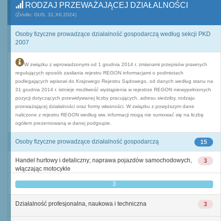
RODZAJ PRZEWAŻAJĄCEJ DZIAŁALNOŚCI
(Źródło: GUS, 31.XII.2024)
Osoby fizyczne prowadzące działalność gospodarczą według sekcji PKD
2007
W związku z wprowadzonymi od 1 grudnia 2014 r. zmianami przepisów prawnych
regulujących sposób zasilania rejestru REGON informacjami o podmiotach
podlegających wpisowi do Krajowego Rejestru Sądowego, od danych według stanu na
31 grudnia 2014 r. istnieje możliwość wystąpienia w rejestrze REGON niewypełnionych
pozycji dotyczących przewidywanej liczby pracujących, adresu siedziby, rodzaju
przeważającej działalności oraz formy własności. W związku z powyższym dane
naliczone z rejestru REGON według ww. informacji mogą nie sumować się na liczbę
ogółem prezentowaną w danej podgrupie.
Osoby fizyczne prowadzące działalność gospodarczą
15
Handel hurtowy i detaliczny; naprawa pojazdów samochodowych,
3
włączając motocykle
3
Działalność profesjonalna, naukowa i techniczna
3