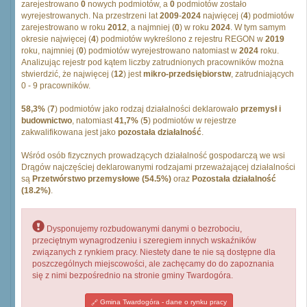
zarejestrowano
0
nowych podmiotów, a
0
podmiotów zostało
wyrejestrowanych. Na przestrzeni lat
2009
-
2024
najwięcej (
4
) podmiotów
zarejestrowano w roku
2012
, a najmniej (
0
) w roku
2024
. W tym samym
okresie najwięcej (
4
) podmiotów wykreślono z rejestru REGON w
2019
roku, najmniej (
0
) podmiotów wyrejestrowano natomiast w
2024
roku.
Analizując rejestr pod kątem liczby zatrudnionych pracowników można
stwierdzić, że najwięcej (
12
) jest
mikro-przedsiębiorstw
, zatrudniających
0 - 9 pracowników.
58,3%
(
7
) podmiotów jako rodzaj działalności deklarowało
przemysł i
budownictwo
, natomiast
41,7%
(
5
) podmiotów w rejestrze
zakwalifikowana jest jako
pozostała działalność
.
Wśród osób fizycznych prowadzących działalność gospodarczą we wsi
Drągów najczęściej deklarowanymi rodzajami przeważającej działalności
są
Przetwórstwo przemysłowe (54.5%)
oraz
Pozostała działalność
(18.2%)
.
Dysponujemy rozbudowanymi danymi o bezrobociu,
przeciętnym wynagrodzeniu i szeregiem innych wskaźników
związanych z rynkiem pracy. Niestety dane te nie są dostępne dla
poszczególnych miejscowości, ale zachęcamy do do zapoznania
się z nimi bezpośrednio na stronie gminy Twardogóra.
Gmina Twardogóra - dane o rynku pracy