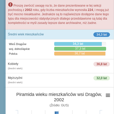
Proszę zwrócić uwagę na to, że dane prezentowane w tej sekcji
pochodzą z
2002
roku, gdy liczba mieszkańców wynosiła
224
, i mogą już
być mocno nieaktualne. Jednakże są to najświeższe dostępne dane tego
typu dla miejscowości statystycznych dlatego przedstawione są tutaj dla
kompletności w myśl zasady lepsze dane archiwalne, niż żadne.
Średni wiek mieszkańców
34,3 lat
34,3 lat
Wieś Drągów
37,3 lat
woj. dolnośląskie
36,7 lat
Polska
Kobiety
36,8 lat
(średni wiek)
Mężczyźni
32,0 lat
(średni wiek)
Piramida wieku mieszkańców wsi Drągów,
2002
(Źródło: GUS)