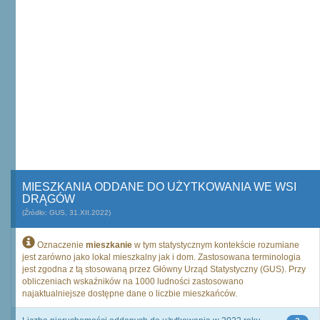
MIESZKANIA ODDANE DO UŻYTKOWANIA WE WSI
DRĄGÓW
(Źródło: GUS, 31.XII.2022)
Oznaczenie
mieszkanie
w tym statystycznym kontekście rozumiane
jest zarówno jako lokal mieszkalny jak i dom. Zastosowana terminologia
jest zgodna z tą stosowaną przez Główny Urząd Statystyczny (GUS). Przy
obliczeniach wskaźników na 1000 ludności zastosowano
najaktualniejsze dostępne dane o liczbie mieszkańców.