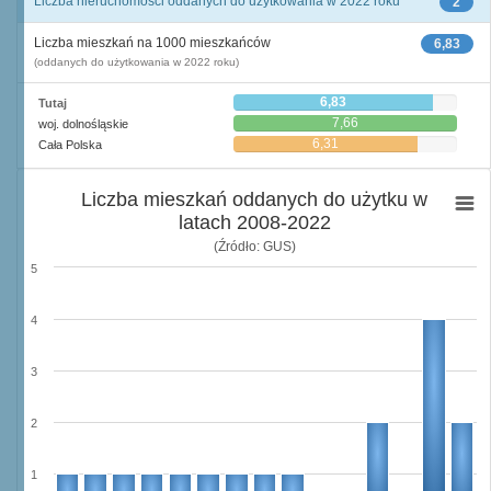
Liczba nieruchomości oddanych do użytkowania w 2022 roku
2
Liczba mieszkań na 1000 mieszkańców
6,83
(oddanych do użytkowania w 2022 roku)
6,83
Tutaj
7,66
woj. dolnośląskie
6,31
Cała Polska
Liczba mieszkań oddanych do użytku w
latach 2008-2022
(Źródło: GUS)
5
4
3
2
1