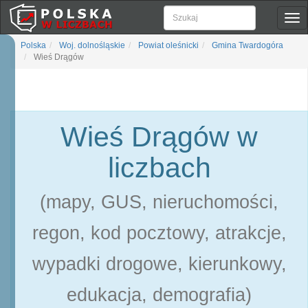
Pok
naw
Polska
Woj. dolnośląskie
Powiat oleśnicki
Gmina Twardogóra
Wieś Drągów
Wieś Drągów w
liczbach
(mapy, GUS, nieruchomości,
regon, kod pocztowy, atrakcje,
wypadki drogowe, kierunkowy,
edukacja, demografia)