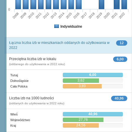
0
2014
2012
2013
2011
2010
2008
2009
2022
2021
2019
2020
2018
2017
2015
2016
Indywidualne
Łączna liczba izb w mieszkaniach oddanych do użytkowania w
12
2022
Przeciętna liczba izb w lokalu
6,00
(oddanego do użytkowania w 2022 roku)
6,00
Tutaj
3,62
Dolnośląskie
3,89
Cała Polska
Liczba izb na 1000 ludności
40,96
(oddanych do użytkowania w 2022 roku)
40,96
Wieś
27,76
Województwo
24,56
Kraj