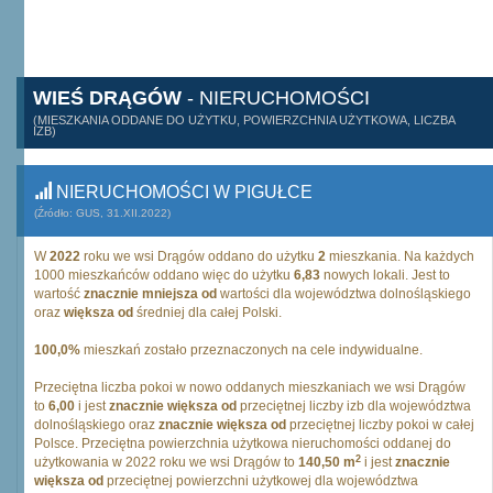
WIEŚ DRĄGÓW
- NIERUCHOMOŚCI
(MIESZKANIA ODDANE DO UŻYTKU, POWIERZCHNIA UŻYTKOWA, LICZBA
IZB)
NIERUCHOMOŚCI W PIGUŁCE
(Źródło: GUS, 31.XII.2022)
W
2022
roku we wsi Drągów oddano do użytku
2
mieszkania. Na każdych
1000 mieszkańców oddano więc do użytku
6,83
nowych lokali. Jest to
wartość
znacznie mniejsza od
wartości dla województwa dolnośląskiego
oraz
większa od
średniej dla całej Polski.
100,0%
mieszkań zostało przeznaczonych na cele indywidualne.
Przeciętna liczba pokoi w nowo oddanych mieszkaniach we wsi Drągów
to
6,00
i jest
znacznie większa od
przeciętnej liczby izb dla województwa
dolnośląskiego oraz
znacznie większa od
przeciętnej liczby pokoi w całej
Polsce. Przeciętna powierzchnia użytkowa nieruchomości oddanej do
2
użytkowania w 2022 roku we wsi Drągów to
140,50 m
i jest
znacznie
większa od
przeciętnej powierzchni użytkowej dla województwa