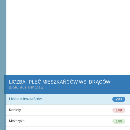
LICZBA I PŁEĆ MIESZKAŃCÓW WSI DRĄGÓW
(Źródło: GUS, NSP 2021)
Liczba mieszkańców
293
Kobiety
149
Mężczyźni
144