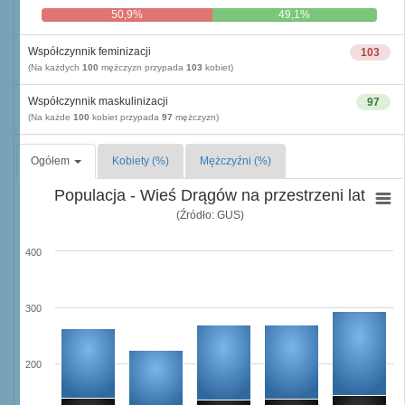
50,9%
49,1%
Współczynnik feminizacji
103
(Na każdych
100
mężczyzn przypada
103
kobiet)
Współczynnik maskulinizacji
97
(Na każde
100
kobiet przypada
97
mężczyzn)
Ogółem
Kobiety (%)
Mężczyźni (%)
Populacja - Wieś Drągów na przestrzeni lat
(Źródło: GUS)
400
300
200