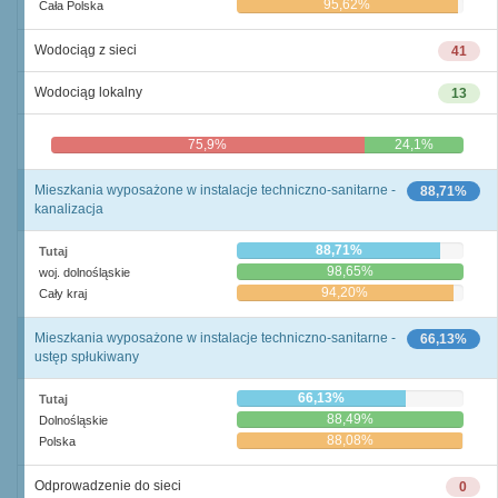
95,62%
Cała Polska
Wodociąg z sieci
41
Wodociąg lokalny
13
75,9%
24,1%
Mieszkania wyposażone w instalacje techniczno-sanitarne -
88,71%
kanalizacja
88,71%
Tutaj
98,65%
woj. dolnośląskie
94,20%
Cały kraj
Mieszkania wyposażone w instalacje techniczno-sanitarne -
66,13%
ustęp spłukiwany
66,13%
Tutaj
88,49%
Dolnośląskie
88,08%
Polska
Odprowadzenie do sieci
0