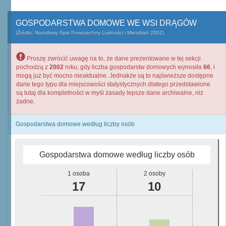
GOSPODARSTWA DOMOWE WE WSI DRĄGÓW
(Źródło: Narodowy Spis Powszechny Ludności i Mieszkań 2002)
Proszę zwrócić uwagę na to, że dane prezentowane w tej sekcji
pochodzą z
2002
roku, gdy liczba gospodarstw domowych wynosiła
66
, i
mogą już być mocno nieaktualne. Jednakże są to najświeższe dostępne
dane tego typu dla miejscowości statystycznych dlatego przedstawione
są tutaj dla kompletności w myśl zasady lepsze dane archiwalne, niż
żadne.
Gospodarstwa domowe według liczby osób
Gospodarstwa domowe według liczby osób
1 osoba
2 osoby
17
10