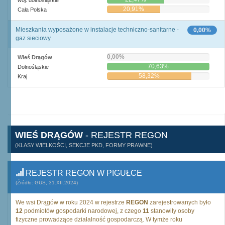
woj. dolnośląskie
20,91%
Cała Polska
Mieszkania wyposażone w instalacje techniczno-sanitarne -
0,00%
gaz sieciowy
0,00%
Wieś Drągów
70,63%
Dolnośląskie
58,32%
Kraj
WIEŚ DRĄGÓW
- REJESTR REGON
(KLASY WIELKOŚCI, SEKCJE PKD, FORMY PRAWNE)
REJESTR REGON W PIGUŁCE
(Źródło: GUS, 31.XII.2024)
We wsi Drągów w roku 2024 w rejestrze
REGON
zarejestrowanych było
12
podmiotów gospodarki narodowej, z czego
11
stanowiły osoby
fizyczne prowadzące działalność gospodarczą. W tymże roku