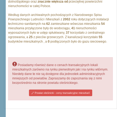
dolnośląskiego oraz
znacznie większa od
przeciętnej powierzchni
nieruchomości w całej Polsce.
Według danych archiwalnych pochodzących z Narodowego Spisu
Powszechnego Ludności i Mieszkań z
2002
roku dotyczących instalacji
techniczno-sanitarnych na
62
zamieszkane wówczas mieszkania
54
mieszkania przyłączone były do wodociągu,
41
nieruchomości
wyposażonych było w ustęp spłukiwany,
37
korzystało z centralnego
ogrzewania, a
25
z pieców grzewczych. Z kanalizacji korzystało
55
budynków mieszkalnych , a
0
podłączonych było do gazu sieciowego.
Posiadamy również dane o cenach transakcyjnych lokali
mieszkalnych zarówno na rynku pierwotnym jak i na rynku wtórnym.
Niestety dane te nie są dostępne dla jednostek administracyjnych
mniejszych od powiatów. Zapraszamy do zapoznania się z nimi
bezpośrednio na stronie powiatu oleśnickiego.
Powiat oleśnicki - ceny transakcyjne mieszkań