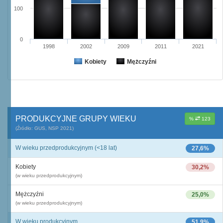
100
0
1998
2002
2009
2011
2021
Kobiety
Mężczyźni
PRODUKCYJNE GRUPY WIEKU
%
123
(Źródło: GUS, NSP 2021)
W wieku przedprodukcyjnym (<18 lat)
27,6%
Kobiety
30,2%
(w wieku przedprodukcyjnym)
Mężczyźni
25,0%
(w wieku przedprodukcyjnym)
W wieku produkcyjnym
51,9%