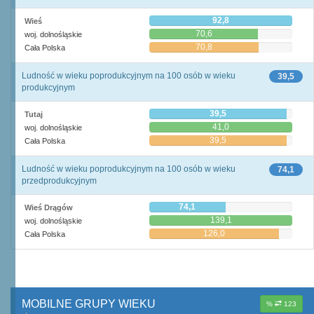
92,8
Wieś
70,6
woj. dolnośląskie
70,8
Cała Polska
Ludność w wieku poprodukcyjnym na 100 osób w wieku
39,5
produkcyjnym
39,5
Tutaj
41,0
woj. dolnośląskie
39,5
Cała Polska
Ludność w wieku poprodukcyjnym na 100 osób w wieku
74,1
przedprodukcyjnym
74,1
Wieś Drągów
139,1
woj. dolnośląskie
126,0
Cała Polska
MOBILNE GRUPY WIEKU
%
123