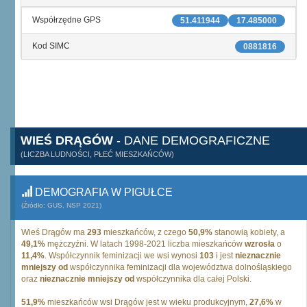
Współrzędne GPS
51.411944
17.485000
Kod SIMC
0881816
WIEŚ DRĄGÓW
- DANE DEMOGRAFICZNE
(LICZBA LUDNOŚCI, PŁEĆ MIESZKAŃCÓW)
DEMOGRAFIA W PIGUŁCE
(Źródło: GUS, NSP 2021)
Wieś Drągów ma
293
mieszkańców, z czego
50,9%
stanowią kobiety, a
49,1%
mężczyźni. W latach 1998-2021 liczba mieszkańców
wzrosła
o
11,4%
. Współczynnik feminizacji we wsi wynosi
103
i jest
nieznacznie
mniejszy od
współczynnika feminizacji dla województwa dolnośląskiego
oraz
nieznacznie mniejszy od
współczynnika dla całej Polski.
51,9%
mieszkańców wsi Drągów jest w wieku produkcyjnym,
27,6%
w