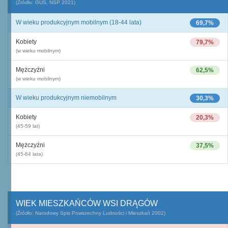
(Źródło: GUS, NSP 2021)
W wieku produkcyjnym mobilnym (18-44 lata)
69,7%
Kobiety
79,7%
(w wieku mobilnym)
Mężczyźni
62,5%
(w wieku mobilnym)
W wieku produkcyjnym niemobilnym
30,3%
Kobiety
20,3%
(45-59 lat)
Mężczyźni
37,5%
(45-64 lata)
WIEK MIESZKAŃCÓW WSI DRĄGÓW
(Źródło: Narodowy Spis Powszechny Ludności i Mieszkań 2002)