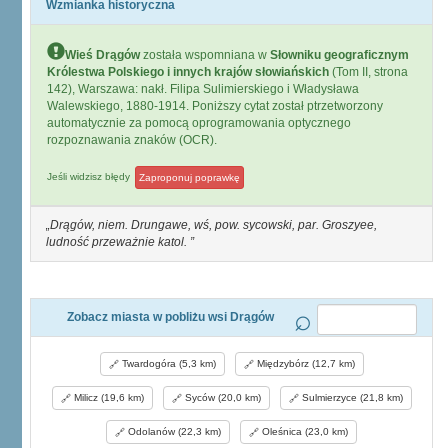
Wzmianka historyczna
Wieś Drągów
została wspomniana w
Słowniku geograficznym
Królestwa Polskiego i innych krajów słowiańskich
(Tom II, strona
142), Warszawa: nakł. Filipa Sulimierskiego i Władysława
Walewskiego, 1880-1914. Poniższy cytat został ptrzetworzony
automatycznie za pomocą oprogramowania optycznego
rozpoznawania znaków (OCR).
Jeśli widzisz błędy
Zaproponuj poprawkę
Drągów, niem. Drungawe, wś, pow. sycowski, par. Groszyee,
ludność przeważnie katol.
Zobacz miasta w pobliżu wsi Drągów
Twardogóra (5,3 km)
Międzybórz (12,7 km)
Milicz (19,6 km)
Syców (20,0 km)
Sulmierzyce (21,8 km)
Odolanów (22,3 km)
Oleśnica (23,0 km)