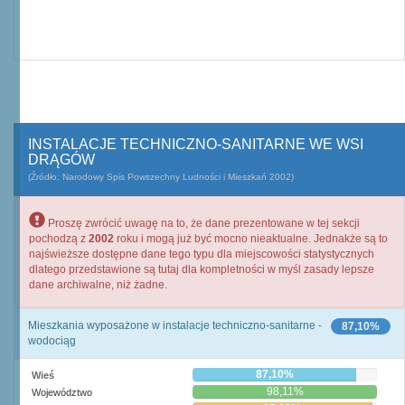
INSTALACJE TECHNICZNO-SANITARNE WE WSI
DRĄGÓW
(Źródło: Narodowy Spis Powszechny Ludności i Mieszkań 2002)
Proszę zwrócić uwagę na to, że dane prezentowane w tej sekcji
pochodzą z
2002
roku i mogą już być mocno nieaktualne. Jednakże są to
najświeższe dostępne dane tego typu dla miejscowości statystycznych
dlatego przedstawione są tutaj dla kompletności w myśl zasady lepsze
dane archiwalne, niż żadne.
Mieszkania wyposażone w instalacje techniczno-sanitarne -
87,10%
wodociąg
87,10%
Wieś
98,11%
Województwo