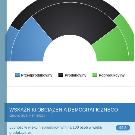
Przedprodukcyjny
Produkcyjny
Poprodukcyjny
WSKAŹNIKI OBCIĄŻENIA DEMOGRAFICZNEGO
(Źródło: GUS, NSP 2021)
Ludność w wieku nieprodukcyjnym na 100 osób w wieku
92,8
produkcyjnym