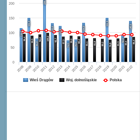
226,0
200
150
151,0
151,5
140,5
134,0
133,0
123,0
116,0
100
100,2
96,4
94,4
92,7
92,0
90,5
90,0
88,4
87,3
86,4
83,3
81,8
81,0
81,1
81,3
80,2
78,0
76,8
74,0
50
0
2011
2018
2022
2014
2010
2017
2021
2013
2009
2016
2020
2012
2008
2015
2019
Wieś Drągów
Woj. dolnośląskie
Polska