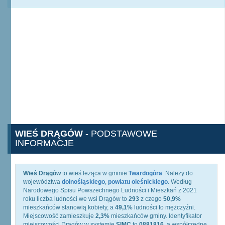
WIEŚ DRĄGÓW
- PODSTAWOWE
INFORMACJE
Wieś Drągów
to wieś leżąca w gminie
Twardogóra
. Należy do
województwa
dolnośląskiego
,
powiatu oleśnickiego
. Według
Narodowego Spisu Powszechnego Ludności i Mieszkań z 2021
roku liczba ludności we wsi Drągów to
293
z czego
50,9%
mieszkańców stanowią kobiety, a
49,1%
ludności to mężczyźni.
Miejscowość zamieszkuje
2,3%
mieszkańców gminy. Identyfikator
miejscowości Drągów w systemie
SIMC
to
0881816
, a współrzędne