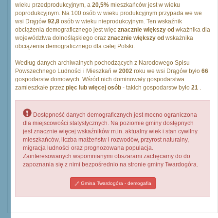
wieku przedprodukcyjnym, a
20,5%
mieszkańców jest w wieku
poprodukcyjnym. Na 100 osób w wieku produkcyjnym przypada we we
wsi Drągów
92,8
osób w wieku nieprodukcyjnym. Ten wskaźnik
obciążenia demograficznego jest więc
znacznie większy od
wkażnika dla
województwa dolnośląskiego oraz
znacznie większy od
wskażnika
obciążenia demograficznego dla całej Polski.
Według danych archiwalnych pochodzących z Narodowego Spisu
Powszechnego Ludności i Mieszkań w
2002
roku we wsi Drągów było
66
gospodarstw domowych. Wśród nich dominowały gospodarstwa
zamieszkałe przez
pięc lub więcej osób
- takich gospodarstw było
21
.
Dostępność danych demograficznych jest mocno ograniczona
dla miejscowości statystycznych. Na poziomie gminy dostępnych
jest znacznie więcej wskaźników m.in. aktualny wiek i stan cywilny
mieszkańców, liczba małżeństw i rozwodów, przyrost naturalny,
migracja ludności oraz prognozowana populacja.
Zainteresowanych wspomnianymi obszarami zachęcamy do do
zapoznania się z nimi bezpośrednio na stronie gminy Twardogóra.
Gmina Twardogóra - demogafia