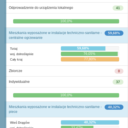
Odprowadzenie do urządzenia lokalnego
41
0,0%
100,0%
Mieszkania wyposażone w instalacje techniczno-sanitarne -
59,68%
centralne ogrzewanie
59,68%
Tutaj
76,05%
woj. dolnośląskie
77,80%
Cały kraj
Zbiorcze
0
Indywidualne
37
0,0%
100,0%
Mieszkania wyposażone w instalacje techniczno-sanitarne -
40,32%
piece
40,32%
Wieś Drągów
22,47%