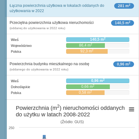
2
Łączna powierzchnia użytkowa w lokalach oddanych do
281 m
użytkowania w 2022
2
Przeciętna powierzchnia użytkowa nieruchomości
140,5 m
(oddanej do użytkowania w 2022 roku)
2
140,5 m
Wieś
2
86,4 m
Województwo
2
92,3 m
Polska
2
Powierzchnia budynku mieszkalnego na osobę
0,96 m
(oddanego do użytkowania w 2022 roku)
2
0,96 m
Wieś
2
0,66 m
Dolnośląskie
2
0,58 m
Polska
2
Powierzchnia (m
) nieruchomości oddanych
do użytku w latach 2008-2022
(Źródło: GUS)
250