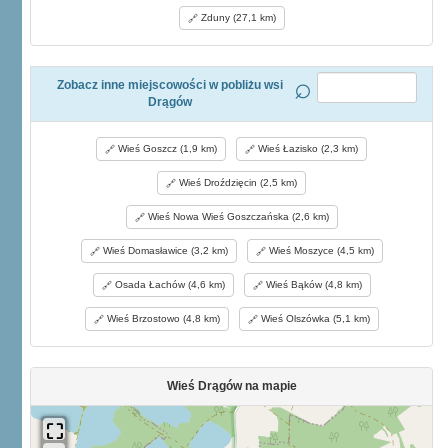
Zduny (27,1 km)
Zobacz inne miejscowości w pobliżu wsi
Drągów
Wieś Goszcz (1,9 km)
Wieś Łazisko (2,3 km)
Wieś Droździęcin (2,5 km)
Wieś Nowa Wieś Goszczańska (2,6 km)
Wieś Domasławice (3,2 km)
Wieś Moszyce (4,5 km)
Osada Łachów (4,6 km)
Wieś Bąków (4,8 km)
Wieś Brzostowo (4,8 km)
Wieś Olszówka (5,1 km)
Wieś Drągów na mapie