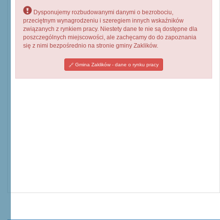
Dysponujemy rozbudowanymi danymi o bezrobociu,
przeciętnym wynagrodzeniu i szeregiem innych wskaźników
związanych z rynkiem pracy. Niestety dane te nie są dostępne dla
poszczególnych miejscowości, ale zachęcamy do do zapoznania
się z nimi bezpośrednio na stronie gminy Zaklików.
Gmina Zaklików - dane o rynku pracy