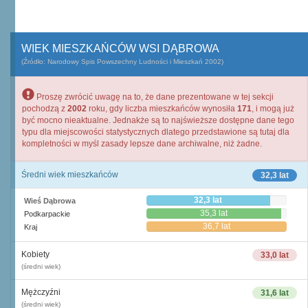
WIEK MIESZKAŃCÓW WSI DĄBROWA
(Źródło: Narodowy Spis Powszechny Ludności i Mieszkań 2002)
Proszę zwrócić uwagę na to, że dane prezentowane w tej sekcji
pochodzą z
2002
roku, gdy liczba mieszkańców wynosiła
171
, i mogą już
być mocno nieaktualne. Jednakże są to najświeższe dostępne dane tego
typu dla miejscowości statystycznych dlatego przedstawione są tutaj dla
kompletności w myśl zasady lepsze dane archiwalne, niż żadne.
Średni wiek mieszkańców
32,3 lat
32,3 lat
Wieś Dąbrowa
35,3 lat
Podkarpackie
36,7 lat
Kraj
Kobiety
33,0 lat
(średni wiek)
Mężczyźni
31,6 lat
(średni wiek)