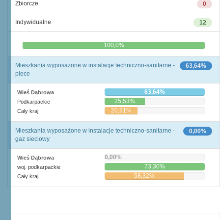
Zbiorcze
0
Indywidualne
12
0,0%
100,0%
Mieszkania wyposażone w instalacje techniczno-sanitarne -
63,64%
piece
63,64%
Wieś Dąbrowa
25,53%
Podkarpackie
20,91%
Cały kraj
Mieszkania wyposażone w instalacje techniczno-sanitarne -
0,00%
gaz sieciowy
0,00%
Wieś Dąbrowa
73,30%
woj. podkarpackie
58,32%
Cały kraj