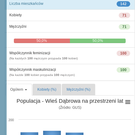
Liczba mieszkańców
142
Kobiety
71
Mężczyźni
71
50,0%
50,0%
Współczynnik feminizacji
100
(Na każdych
100
mężczyzn przypada
100
kobiet)
Współczynnik maskulinizacji
100
(Na każde
100
kobiet przypada
100
mężczyzn)
Ogółem
Kobiety (%)
Mężczyźni (%)
Populacja - Wieś Dąbrowa na przestrzeni lat
(Źródło: GUS)
200