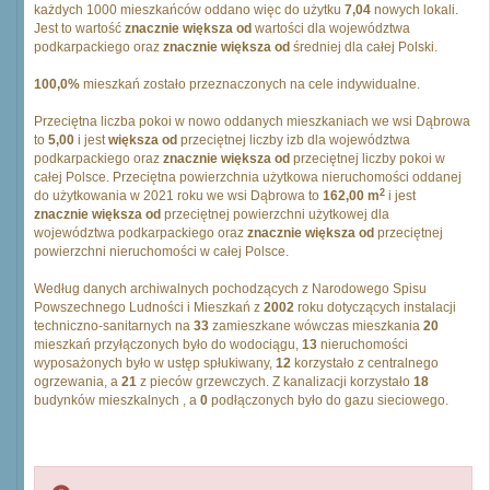
każdych 1000 mieszkańców oddano więc do użytku
7,04
nowych lokali.
Jest to wartość
znacznie większa od
wartości dla województwa
podkarpackiego oraz
znacznie większa od
średniej dla całej Polski.
100,0%
mieszkań zostało przeznaczonych na cele indywidualne.
Przeciętna liczba pokoi w nowo oddanych mieszkaniach we wsi Dąbrowa
to
5,00
i jest
większa od
przeciętnej liczby izb dla województwa
podkarpackiego oraz
znacznie większa od
przeciętnej liczby pokoi w
całej Polsce. Przeciętna powierzchnia użytkowa nieruchomości oddanej
2
do użytkowania w 2021 roku we wsi Dąbrowa to
162,00 m
i jest
znacznie większa od
przeciętnej powierzchni użytkowej dla
województwa podkarpackiego oraz
znacznie większa od
przeciętnej
powierzchni nieruchomości w całej Polsce.
Według danych archiwalnych pochodzących z Narodowego Spisu
Powszechnego Ludności i Mieszkań z
2002
roku dotyczących instalacji
techniczno-sanitarnych na
33
zamieszkane wówczas mieszkania
20
mieszkań przyłączonych było do wodociągu,
13
nieruchomości
wyposażonych było w ustęp spłukiwany,
12
korzystało z centralnego
ogrzewania, a
21
z pieców grzewczych. Z kanalizacji korzystało
18
budynków mieszkalnych , a
0
podłączonych było do gazu sieciowego.