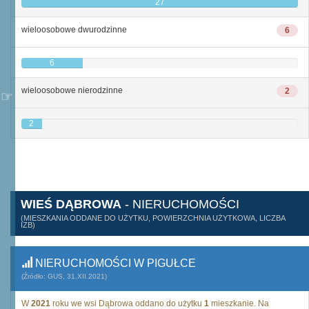
27
wieloosobowe dwurodzinne
6
6
wieloosobowe nierodzinne
2
2
WIEŚ DĄBROWA
- NIERUCHOMOŚCI
(MIESZKANIA ODDANE DO UŻYTKU, POWIERZCHNIA UŻYTKOWA, LICZBA
IZB)
NIERUCHOMOŚCI W PIGUŁCE
(Źródło: GUS, 31.XII.2021)
W
2021
roku we wsi Dąbrowa oddano do użytku
1
mieszkanie. Na