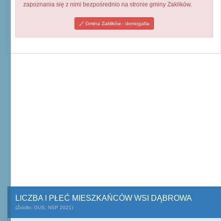
zapoznania się z nimi bezpośrednio na stronie gminy Zaklików.
Gmina Zaklików - demogafia
LICZBA I PŁEĆ MIESZKAŃCÓW WSI DĄBROWA
(Źródło: GUS, NSP 2021)