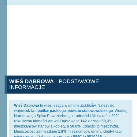
WIEŚ DĄBROWA
- PODSTAWOWE
INFORMACJE
Wieś Dąbrowa
to wieś leżąca w gminie
Zaklików
. Należy do
województwa
podkarpackiego
,
powiatu stalowowolskiego
. Według
Narodowego Spisu Powszechnego Ludności i Mieszkań z 2021
roku liczba ludności we wsi Dąbrowa to
142
z czego
50,0%
mieszkańców stanowią kobiety, a
50,0%
ludności to mężczyźni.
Miejscowość zamieszkuje
1,8%
mieszkańców gminy. Identyfikator
miejscowości Dąbrowa w systemie
SIMC
to
0810466
, a