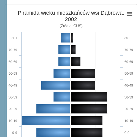
Piramida wieku mieszkańców wsi Dąbrowa,
2002
(Źródło: GUS)
80+
80+
70-79
70-79
60-69
60-69
50-59
50-59
40-49
40-49
30-39
30-39
20-29
20-29
10-19
10-19
0-9
0-9