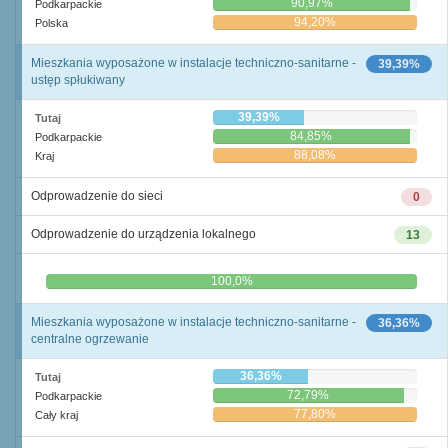
90,97%
Podkarpackie
94,20%
Polska
Mieszkania wyposażone w instalacje techniczno-sanitarne -
39,39%
ustęp spłukiwany
39,39%
Tutaj
84,85%
Podkarpackie
88,08%
Kraj
Odprowadzenie do sieci
0
Odprowadzenie do urządzenia lokalnego
13
0,0%
100,0%
Mieszkania wyposażone w instalacje techniczno-sanitarne -
36,36%
centralne ogrzewanie
36,36%
Tutaj
72,79%
Podkarpackie
77,80%
Cały kraj