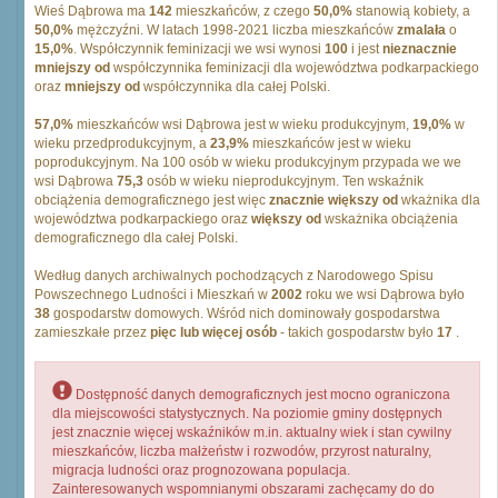
Wieś Dąbrowa ma
142
mieszkańców, z czego
50,0%
stanowią kobiety, a
50,0%
mężczyźni. W latach 1998-2021 liczba mieszkańców
zmalała
o
15,0%
. Współczynnik feminizacji we wsi wynosi
100
i jest
nieznacznie
mniejszy od
współczynnika feminizacji dla województwa podkarpackiego
oraz
mniejszy od
współczynnika dla całej Polski.
57,0%
mieszkańców wsi Dąbrowa jest w wieku produkcyjnym,
19,0%
w
wieku przedprodukcyjnym, a
23,9%
mieszkańców jest w wieku
poprodukcyjnym. Na 100 osób w wieku produkcyjnym przypada we we
wsi Dąbrowa
75,3
osób w wieku nieprodukcyjnym. Ten wskaźnik
obciążenia demograficznego jest więc
znacznie większy od
wkażnika dla
województwa podkarpackiego oraz
większy od
wskażnika obciążenia
demograficznego dla całej Polski.
Według danych archiwalnych pochodzących z Narodowego Spisu
Powszechnego Ludności i Mieszkań w
2002
roku we wsi Dąbrowa było
38
gospodarstw domowych. Wśród nich dominowały gospodarstwa
zamieszkałe przez
pięc lub więcej osób
- takich gospodarstw było
17
.
Dostępność danych demograficznych jest mocno ograniczona
dla miejscowości statystycznych. Na poziomie gminy dostępnych
jest znacznie więcej wskaźników m.in. aktualny wiek i stan cywilny
mieszkańców, liczba małżeństw i rozwodów, przyrost naturalny,
migracja ludności oraz prognozowana populacja.
Zainteresowanych wspomnianymi obszarami zachęcamy do do