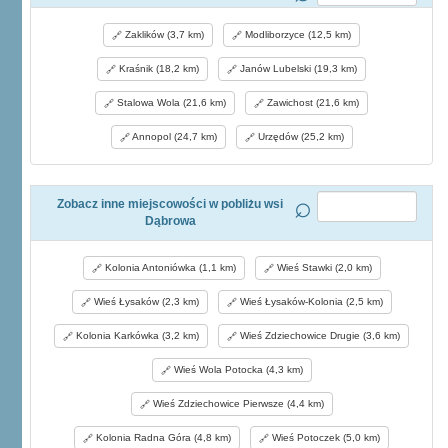
Zaklików (3,7 km)
Modliborzyce (12,5 km)
Kraśnik (18,2 km)
Janów Lubelski (19,3 km)
Stalowa Wola (21,6 km)
Zawichost (21,6 km)
Annopol (24,7 km)
Urzędów (25,2 km)
Zobacz inne miejscowości w pobliżu wsi
Dąbrowa
Kolonia Antoniówka (1,1 km)
Wieś Stawki (2,0 km)
Wieś Łysaków (2,3 km)
Wieś Łysaków-Kolonia (2,5 km)
Kolonia Karkówka (3,2 km)
Wieś Zdziechowice Drugie (3,6 km)
Wieś Wola Potocka (4,3 km)
Wieś Zdziechowice Pierwsze (4,4 km)
Kolonia Radna Góra (4,8 km)
Wieś Potoczek (5,0 km)