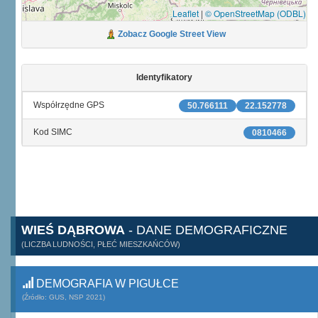
Leaflet
|
© OpenStreetMap (ODBL)
Zobacz Google Street View
Identyfikatory
Współrzędne GPS
50.766111
22.152778
Kod SIMC
0810466
WIEŚ DĄBROWA
- DANE DEMOGRAFICZNE
(LICZBA LUDNOŚCI, PŁEĆ MIESZKAŃCÓW)
DEMOGRAFIA W PIGUŁCE
(Źródło: GUS, NSP 2021)