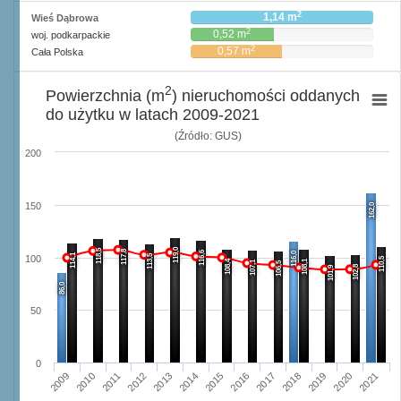
2
1,14 m
Wieś Dąbrowa
2
0,52 m
woj. podkarpackie
2
0,57 m
Cała Polska
2
Powierzchnia (m
) nieruchomości oddanych
do użytku w latach 2009-2021
(Źródło: GUS)
200
150
162,0
119,0
118,5
117,8
116,6
116,0
114,1
113,5
100
110,5
108,4
108,1
107,1
106,5
102,8
101,9
86,0
50
0
2011
2020
2016
2012
2017
2021
2013
2009
2018
2014
2010
2015
2019