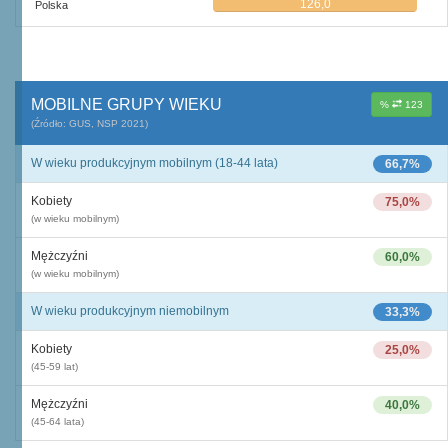
126,0
Polska
MOBILNE GRUPY WIEKU
%
123
(Źródło: GUS, NSP 2021)
W wieku produkcyjnym mobilnym (18-44 lata)
66,7%
Kobiety
75,0%
(w wieku mobilnym)
Mężczyźni
60,0%
(w wieku mobilnym)
W wieku produkcyjnym niemobilnym
33,3%
Kobiety
25,0%
(45-59 lat)
Mężczyźni
40,0%
(45-64 lata)