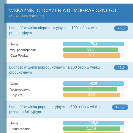
WSKAŹNIKI OBCIĄŻENIA DEMOGRAFICZNEGO
(Źródło: GUS, NSP 2021)
Ludność w wieku nieprodukcyjnym na 100 osób w wieku
75,3
produkcyjnym
75,3
Tutaj
68,5
woj. podkarpackie
70,8
Cała Polska
Ludność w wieku poprodukcyjnym na 100 osób w wieku
42,0
produkcyjnym
42,0
Wieś
37,0
Województwo
39,5
Cały kraj
Ludność w wieku poprodukcyjnym na 100 osób w wieku
125,9
przedprodukcyjnym
125,9
Tutaj
117,9
Podkarpackie