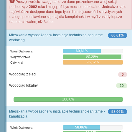
Proszę zwrócić uwagę na to, że dane prezentowane w tej sekcji
pochodzą z
2002
roku i mogą już być mocno nieaktualne. Jednakże są to
najświeższe dostępne dane tego typu dla miejscowości statystycznych
dlatego przedstawione są tutaj dla kompletności w myśl zasady lepsze
dane archiwalne, niż żadne.
Mieszkania wyposażone w instalacje techniczno-sanitarne -
60,61%
wodociąg
60,61%
Wieś Dąbrowa
93,09%
Województwo
95,62%
Cały kraj
Wodociąg z sieci
0
Wodociąg lokalny
20
0,0%
100,0%
Mieszkania wyposażone w instalacje techniczno-sanitarne -
58,06%
kanalizacja
58,06%
Wieś Dąbrowa