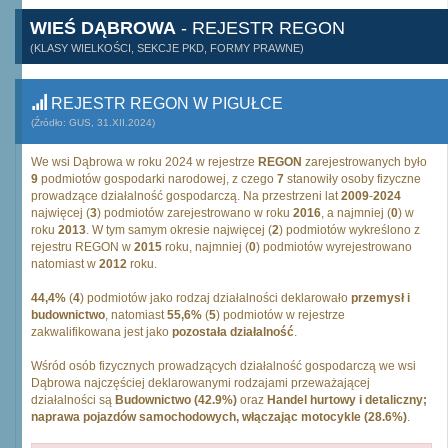
WIEŚ DĄBROWA
- REJESTR REGON
(KLASY WIELKOŚCI, SEKCJE PKD, FORMY PRAWNE)
REJESTR REGON W PIGUŁCE
(Źródło: GUS, 31.XII.2024)
We wsi Dąbrowa w roku 2024 w rejestrze
REGON
zarejestrowanych było
9
podmiotów gospodarki narodowej, z czego
7
stanowiły osoby fizyczne
prowadzące działalność gospodarczą. Na przestrzeni lat
2009
-
2024
najwięcej (
3
) podmiotów zarejestrowano w roku
2016
, a najmniej (
0
) w
roku
2013
. W tym samym okresie najwięcej (
2
) podmiotów wykreślono z
rejestru REGON w
2015
roku, najmniej (
0
) podmiotów wyrejestrowano
natomiast w
2012
roku.
44,4%
(
4
) podmiotów jako rodzaj działalności deklarowało
przemysł i
budownictwo
, natomiast
55,6%
(
5
) podmiotów w rejestrze
zakwalifikowana jest jako
pozostała działalność
.
Wśród osób fizycznych prowadzących działalność gospodarczą we wsi
Dąbrowa najczęściej deklarowanymi rodzajami przeważającej
działalności są
Budownictwo (42.9%)
oraz
Handel hurtowy i detaliczny;
naprawa pojazdów samochodowych, włączając motocykle (28.6%)
.