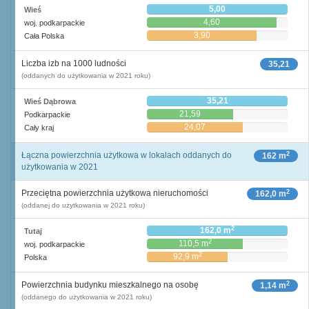
5,00
Wieś
4,60
woj. podkarpackie
3,90
Cała Polska
Liczba izb na 1000 ludności
35,21
(oddanych do użytkowania w 2021 roku)
35,21
Wieś Dąbrowa
21,59
Podkarpackie
24,07
Cały kraj
2
Łączna powierzchnia użytkowa w lokalach oddanych do
162 m
użytkowania w 2021
2
Przeciętna powierzchnia użytkowa nieruchomości
162,0 m
(oddanej do użytkowania w 2021 roku)
2
162,0 m
Tutaj
2
110,5 m
woj. podkarpackie
2
92,9 m
Polska
2
Powierzchnia budynku mieszkalnego na osobę
1,14 m
(oddanego do użytkowania w 2021 roku)