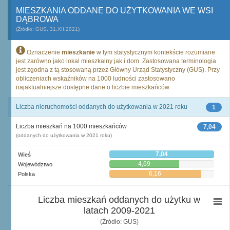
MIESZKANIA ODDANE DO UŻYTKOWANIA WE WSI
DĄBROWA
(Źródło: GUS, 31.XII.2021)
Oznaczenie
mieszkanie
w tym statystycznym kontekście rozumiane
jest zarówno jako lokal mieszkalny jak i dom. Zastosowana terminologia
jest zgodna z tą stosowaną przez Główny Urząd Statystyczny (GUS). Przy
obliczeniach wskaźników na 1000 ludności zastosowano
najaktualniejsze dostępne dane o liczbie mieszkańców.
Liczba nieruchomości oddanych do użytkowania w 2021 roku
1
Liczba mieszkań na 1000 mieszkańców
7,04
(oddanych do użytkowania w 2021 roku)
7,04
Wieś
4,69
Województwo
6,16
Polska
Liczba mieszkań oddanych do użytku w
latach 2009-2021
(Źródło: GUS)