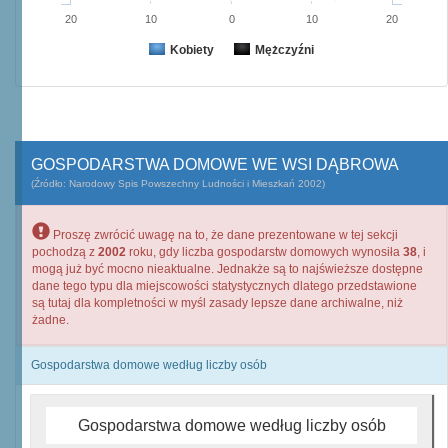
20
10
0
10
20
Kobiety
Mężczyźni
GOSPODARSTWA DOMOWE WE WSI DĄBROWA
(Źródło: Narodowy Spis Powszechny Ludności i Mieszkań 2002)
Proszę zwrócić uwagę na to, że dane prezentowane w tej sekcji
pochodzą z
2002
roku, gdy liczba gospodarstw domowych wynosiła
38
, i
mogą już być mocno nieaktualne. Jednakże są to najświeższe dostępne
dane tego typu dla miejscowości statystycznych dlatego przedstawione
są tutaj dla kompletności w myśl zasady lepsze dane archiwalne, niż
żadne.
Gospodarstwa domowe według liczby osób
Gospodarstwa domowe według liczby osób