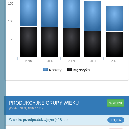
150
100
50
0
1998
2002
2009
2011
2021
Kobiety
Mężczyźni
PRODUKCYJNE GRUPY WIEKU
%
123
(Źródło: GUS, NSP 2021)
W wieku przedprodukcyjnym (<18 lat)
19,0%