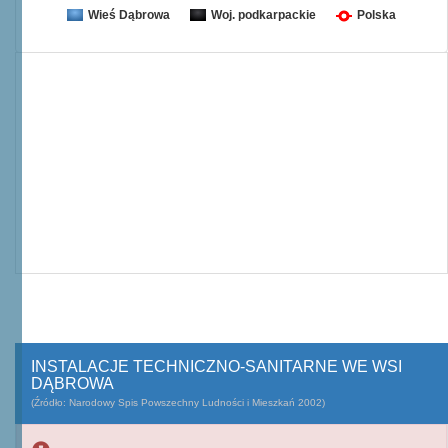
Wieś Dąbrowa
Woj. podkarpackie
Polska
INSTALACJE TECHNICZNO-SANITARNE WE WSI
DĄBROWA
(Źródło: Narodowy Spis Powszechny Ludności i Mieszkań 2002)