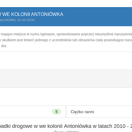
 WE KOLONII ANTONIÓWKA
zji (SEWiK), 31.XII.2024)
ie mające miejsce w ruchu lądowym, spowodowane poprzez nieumyślne naruszeni
 skutkiem jest śmierć jednego z uczestników lub obrażenia ciała powodujące naru
 dni.
5
Ciężko ranni
adki drogowe w we kolonii Antoniówka w latach 2010 - 