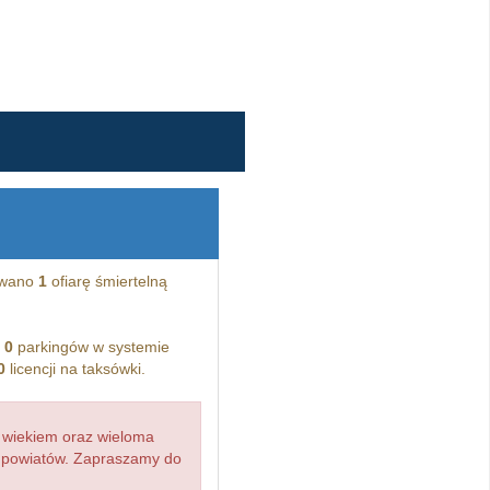
owano
1
ofiarę śmiertelną
i
0
parkingów w systemie
0
licencji na taksówki.
 wiekiem oraz wieloma
d powiatów. Zapraszamy do