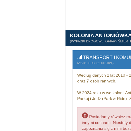
KOLONIA ANTONIÓWK
(WYPADKI DROGOWE, OFIARY ŚMIERTE
TRANSPORT I KOMU
(Źródło: GUS, 31.XII.2024)
Według danych z lat 2010 -
oraz
7
osób rannych.
W 2024 roku w we kolonii An
Parkuj i Jedź (Park & Ride).
Posiadamy również roz
innymi cechami. Niestety 
zapoznania się z nimi bez