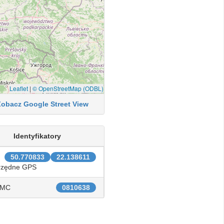
Leaflet
|
© OpenStreetMap (ODBL)
Zobacz Google Street View
Identyfikatory
50.770833
22.138611
rzędne GPS
IMC
0810638