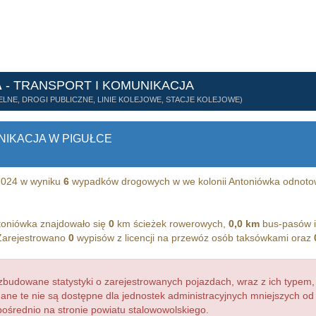
A
- TRANSPORT I KOMUNIKACJA
LNE, DROGI PUBLICZNE, LINIE KOLEJOWE, STACJE KOLEJOWE)
NIKACJA W PIGUŁCE
 2024 w wyniku
6
wypadków drogowych w we kolonii Antoniówka odnot
toniówka znajdowało się
0
km ścieżek rowerowych,
0,0 km
bus-pasów 
 Zarejestrowano
0
wypisów z licencji na przewóz osób taksówkami oraz
budowane statystyki o zarejestrowanych pojazdach, wraz z ich typem,
dane te nie są dostępne dla jednostek administracyjnych mniejszych o
pośrednio na stronie powiatu stalowowolskiego.