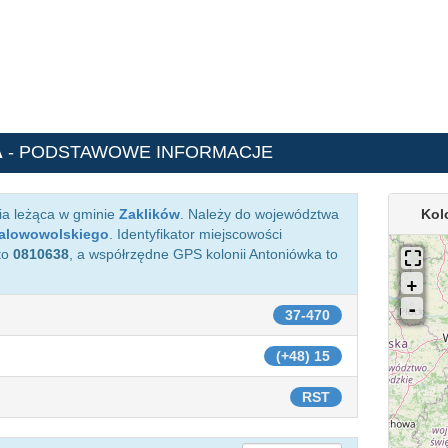
A
- PODSTAWOWE INFORMACJE
ia leżąca w gminie
Zaklików
. Należy do województwa
Kol
talowowolskiego
. Identyfikator miejscowości
to
0810638
, a współrzędne GPS kolonii Antoniówka to
37-470
(+48) 15
RST