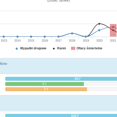
(Źródło: SEWiK)
2013
2014
2015
2016
2017
2018
2019
2020
2021
Wypadki drogowe
Ranni
Ofiary śmiertelne
dków
16,7
9,1
9,4
116,7