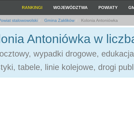
RANKINGI
WOJEWÓDZTWA
POWIATY
GM
owiat stalowowolski
Gmina Zaklików
Kolonia Antoniówka
lonia Antoniówka w liczb
ocztowy, wypadki drogowe, edukacja
tyki, tabele, linie kolejowe, drogi pub