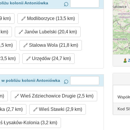
liżu kolonii Antoniówka
9 km)
Modliborzyce (13,5 km)
 km)
Janów Lubelski (20,4 km)
,5 km)
Stalowa Wola (21,8 km)
3,5 km)
Urzędów (24,7 km)
 w pobliżu kolonii Antoniówka
m)
Wieś Zdziechowice Drugie (2,5 km)
Współ
Kod S
a (2,7 km)
Wieś Stawki (2,9 km)
ś Łysaków-Kolonia (3,2 km)