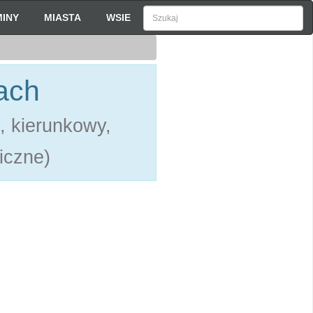
INY
MIASTA
WSIE
ach
, kierunkowy,
liczne)