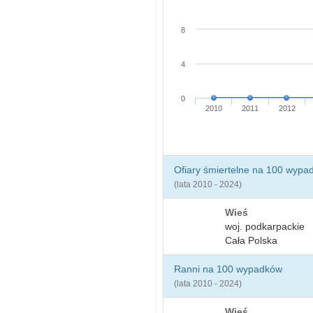
8
4
0
2010
2011
2012
Ofiary śmiertelne na 100 wypa
(lata 2010 - 2024)
Wieś
woj. podkarpackie
Cała Polska
Ranni na 100 wypadków
(lata 2010 - 2024)
Wieś