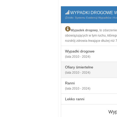
WYPADKI DROGOWE W
(Źródło: Systemu Ewidencji Wypadków i Koli
Wypadek drogowy
, to zdarzen
obowiązujących w tym ruchu, którego
rozstrój zdrowia trwające dłużej niż 7
Wypadki drogowe
(lata 2010 - 2024)
Ofiary śmiertelne
(lata 2010 - 2024)
Ranni
(lata 2010 - 2024)
Lekko ranni
Wyp