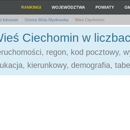
RANKINGI
WOJEWÓDZTWA
POWIATY
GM
t łukowski
Gmina Wola Mysłowska
Wieś Ciechomin
ieś Ciechomin w liczba
eruchomości, regon, kod pocztowy, w
ukacja, kierunkowy, demografia, tabe