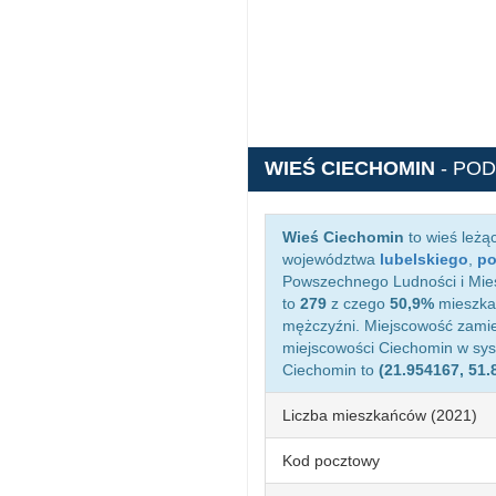
WIEŚ CIECHOMIN
- PO
Wieś Ciechomin
to wieś leżą
województwa
lubelskiego
,
po
Powszechnego Ludności i Mies
to
279
z czego
50,9%
mieszkań
mężczyźni. Miejscowość zami
miejscowości Ciechomin w sy
Ciechomin to
(21.954167, 51.
Liczba mieszkańców (2021)
Kod pocztowy