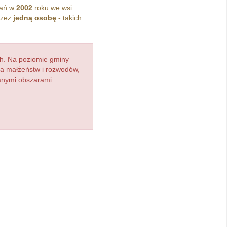
kań w
2002
roku we wsi
rzez
jedną osobę
- takich
h. Na poziomie gminy
zba małżeństw i rozwodów,
ianymi obszarami