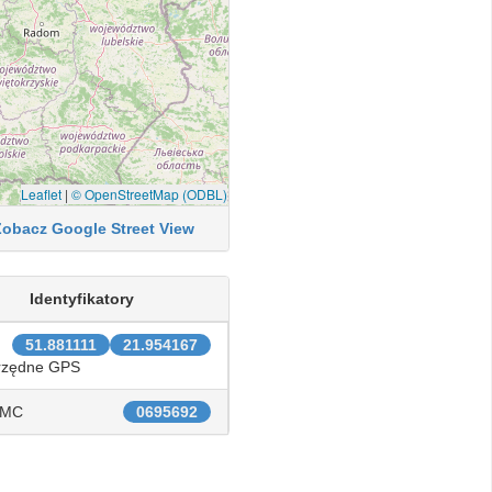
Leaflet
|
© OpenStreetMap (ODBL)
Zobacz Google Street View
Identyfikatory
51.881111
21.954167
rzędne GPS
IMC
0695692