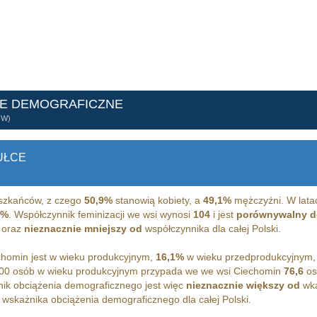
NE DEMOGRAFICZNE
ÓW)
UŁCE
zkańców, z czego
50,9%
stanowią kobiety, a
49,1%
mężczyźni. W lata
2%
. Współczynnik feminizacji we wsi wynosi
104
i jest
porównywalny d
 oraz
nieznacznie mniejszy od
współczynnika dla całej Polski.
homin jest w wieku produkcyjnym,
16,1%
w wieku przedprodukcyjnym,
00 osób w wieku produkcyjnym przypada we we wsi Ciechomin
76,6
os
ik obciążenia demograficznego jest więc
nieznacznie większy od
wka
wskażnika obciążenia demograficznego dla całej Polski.