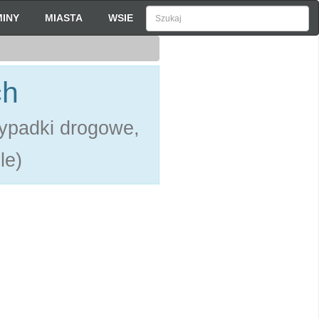
INY
MIASTA
WSIE
ch
ypadki drogowe,
le)