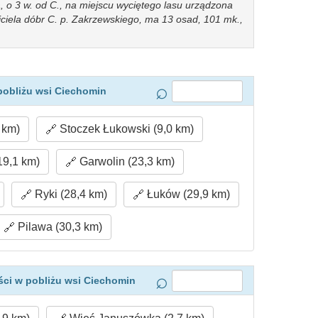
 o 3 w. od C., na miejscu wyciętego lasu urządzona
ciciela dóbr C. p. Zakrzewskiego, ma 13 osad, 101 mk.,
pobliżu wsi Ciechomin
 km)
Stoczek Łukowski (9,0 km)
19,1 km)
Garwolin (23,3 km)
Ryki (28,4 km)
Łuków (29,9 km)
Pilawa (30,3 km)
ci w pobliżu wsi Ciechomin