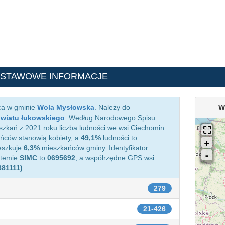
DSTAWOWE INFORMACJE
ca w gminie
Wola Mysłowska
. Należy do
W
wiatu łukowskiego
. Według Narodowego Spisu
zkań z 2021 roku liczba ludności we wsi Ciechomin
ców stanowią kobiety, a
49,1%
ludności to
eszkuje
6,3%
mieszkańców gminy. Identyfikator
stemie
SIMC
to
0695692
, a współrzędne GPS wsi
881111)
.
279
21-426