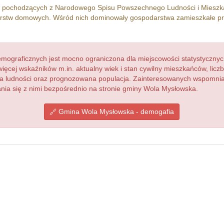
h pochodzących z Narodowego Spisu Powszechnego Ludności i Miesz
stw domowych. Wśród nich dominowały gospodarstwa zamieszkałe p
ograficznych jest mocno ograniczona dla miejscowości statystycznyc
więcej wskaźników m.in. aktualny wiek i stan cywilny mieszkańców, lic
acja ludności oraz prognozowana populacja. Zainteresowanych wspomn
ia się z nimi bezpośrednio na stronie gminy Wola Mysłowska.
Gmina Wola Mysłowska - demogafia