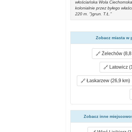
włościańska Wola Ciechomska,
kolonialnie przez byłego właś
220 m. ")grun. T.Ł.
Zobacz miasta w 
Żelechów (8,8
Latowicz (
Łaskarzew (26,9 km)
Zobacz inne miejscowoś