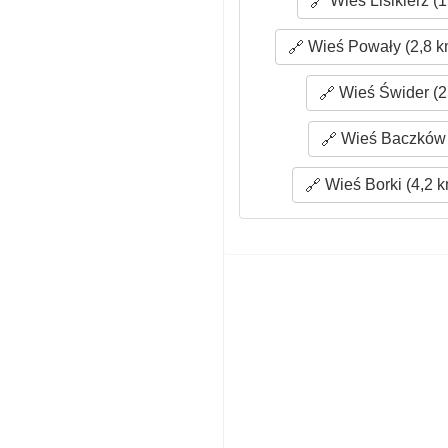
Wieś Lisikierz (1
Wieś Powały (2,8 k
Wieś Świder (2
Wieś Baczków 
Wieś Borki (4,2 