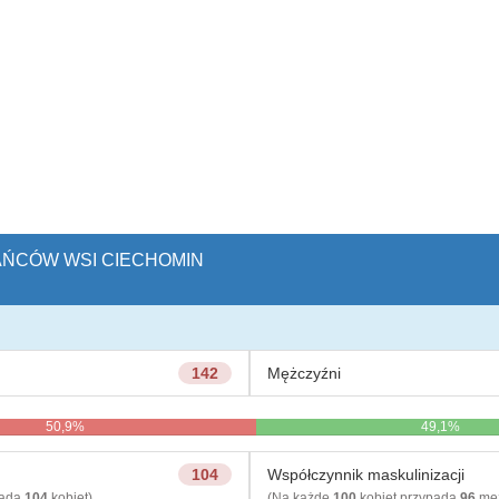
KAŃCÓW WSI CIECHOMIN
142
Mężczyźni
50,9%
49,1%
104
Współczynnik maskulinizacji
pada
104
kobiet)
(Na każde
100
kobiet przypada
96
męż