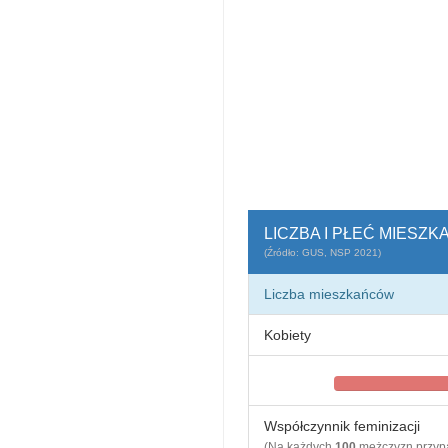
LICZBA I PŁEĆ MIESZ
(Źródło: GUS, NSP 2021)
Liczba mieszkańców
Kobiety
Współczynnik feminizacji
(Na każdych
100
mężczyzn przy