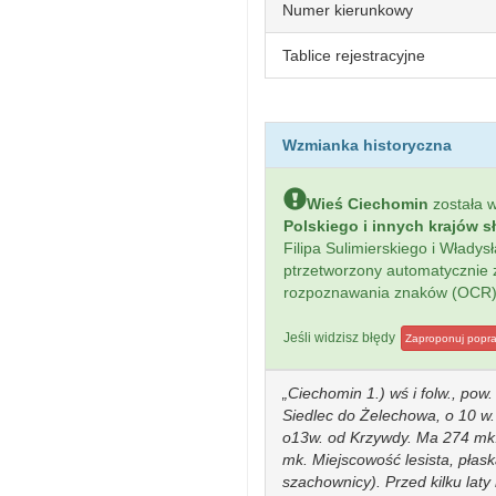
Numer kierunkowy
Tablice rejestracyjne
Wzmianka historyczna
Wieś Ciechomin
została 
Polskiego i innych krajów s
Filipa Sulimierskiego i Włady
ptrzetworzony automatycznie
rozpoznawania znaków (OCR)
Jeśli widzisz błędy
Zaproponuj popr
Ciechomin 1.) wś i folw., pow.
Siedlec do Żelechowa, o 10 w
o13w. od Krzywdy. Ma 274 mk.,
mk. Miejscowość lesista, płask
szachownicy). Przed kilku laty