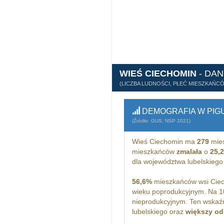
WIEŚ CIECHOMIN
- DA
(LICZBA LUDNOŚCI, PŁEĆ MIESZKAŃC
DEMOGRAFIA W PIG
(Źródło: GUS, NSP 2021)
Wieś Ciechomin ma
279
mies
mieszkańców
zmalała
o
25,
dla województwa lubelskiego
56,6%
mieszkańców wsi Ciec
wieku poprodukcyjnym. Na 1
nieprodukcyjnym. Ten wskaźn
lubelskiego oraz
większy od