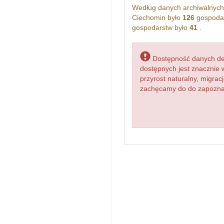
Według danych archiwalnyc
Ciechomin było
126
gospodar
gospodarstw było
41
.
Dostępność danych dem
dostępnych jest znacznie 
przyrost naturalny, migr
zachęcamy do do zapoznan