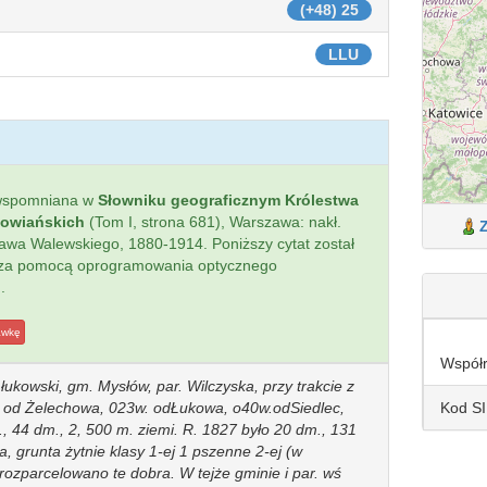
(+48) 25
LLU
wspomniana w
Słowniku geograficznym Królestwa
łowiańskich
(Tom I, strona 681), Warszawa: nakł.
sława Walewskiego, 1880-1914. Poniższy cytat został
 za pomocą oprogramowania optycznego
.
awkę
Współ
 łukowski, gm. Mysłów, par. Wilczyska, przy trakcie z
Kod S
. od Żelechowa, 023w. odŁukowa, o40w.odSiedlec,
 44 dm., 2, 500 m. ziemi. R. 1827 było 20 dm., 131
a, grunta żytnie klasy 1-ej 1 pszenne 2-ej (w
 rozparcelowano te dobra. W tejże gminie i par. wś