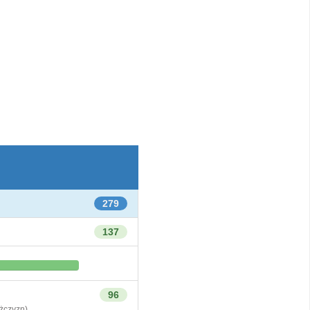
279
137
96
czyzn)