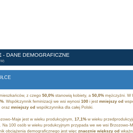
E
- DANE DEMOGRAFICZNE
ÓW)
UŁCE
mieszkańców, z czego
50,0%
stanowią kobiety, a
50,0%
mężczyźni. W l
3%
. Współczynnik feminizacji we wsi wynosi
100
i jest
mniejszy od
wspó
 oraz
mniejszy od
współczynnika dla całej Polski.
zowo-Maje jest w wieku produkcyjnym,
17,1%
w wieku przedprodukcy
m. Na 100 osób w wieku produkcyjnym przypada we we wsi Brzozowo-
ik obciążenia demograficznego jest więc
znacznie większy od
wkażni