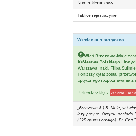
Numer kierunkowy
Tablice rejestracyjne
Wzmianka historyczna
Wieś Brzozowo-Maje
zos
Królestwa Polskiego i inny
Warszawa: nakł. Filipa Sulim
Poniższy cytat został ptrzet
optycznego rozpoznawania z
Jeśli widzisz błędy
Zaproponuj popr
Brzozowo 8.) B. Maje, wś włoś
leży przy rz. Orzycu, posiada
(225 gruntu ornego). Br. Chtt.