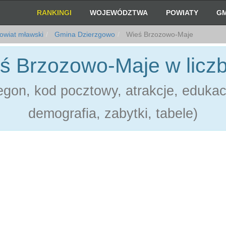
RANKINGI
WOJEWÓDZTWA
POWIATY
GM
owiat mławski
Gmina Dzierzgowo
Wieś Brzozowo-Maje
ś Brzozowo-Maje w licz
gon, kod pocztowy, atrakcje, edukac
demografia, zabytki, tabele)