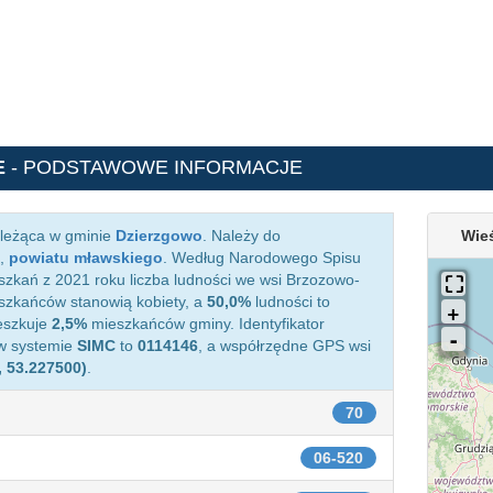
E
- PODSTAWOWE INFORMACJE
 leżąca w gminie
Dzierzgowo
. Należy do
Wie
,
powiatu mławskiego
. Według Narodowego Spisu
zkań z 2021 roku liczba ludności we wsi Brzozowo-
zkańców stanowią kobiety, a
50,0%
ludności to
eszkuje
2,5%
mieszkańców gminy. Identyfikator
w systemie
SIMC
to
0114146
, a współrzędne GPS wsi
, 53.227500)
.
70
06-520