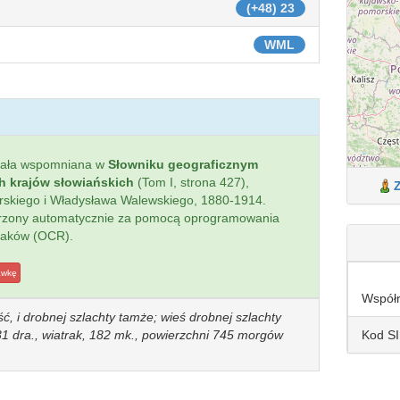
(+48) 23
WML
tała wspomniana w
Słowniku geograficznym
ch krajów słowiańskich
(Tom I, strona 427),
ierskiego i Władysława Walewskiego, 1880-1914.
worzony automatycznie za pomocą oprogramowania
naków (OCR).
awkę
Współ
ć, i drobnej szlachty tamże; wieś drobnej szlachty
Kod S
 31 dra., wiatrak, 182 mk., powierzchni 745 morgów