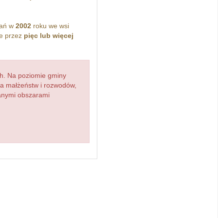
kań w
2002
roku we wsi
e przez
pięc lub więcej
h. Na poziomie gminy
zba małżeństw i rozwodów,
ianymi obszarami