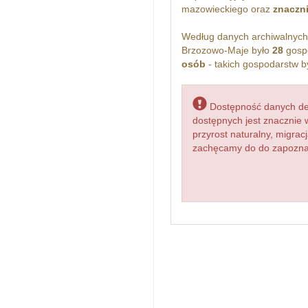
mazowieckiego oraz
znaczn
Według danych archiwalnyc
Brzozowo-Maje było
28
gospo
osób
- takich gospodarstw b
Dostępność danych dem
dostępnych jest znacznie 
przyrost naturalny, migr
zachęcamy do do zapoznan