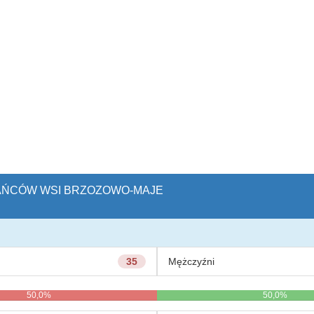
KAŃCÓW WSI BRZOZOWO-MAJE
35
Mężczyźni
50,0%
50,0%