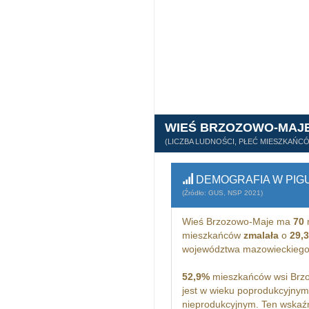
WIEŚ BRZOZOWO-MAJ
(LICZBA LUDNOŚCI, PŁEĆ MIESZKAŃC
DEMOGRAFIA W PIG
(Źródło: GUS, NSP 2021)
Wieś Brzozowo-Maje ma
70
mieszkańców
zmalała
o
29,
województwa mazowieckiego
52,9%
mieszkańców wsi Brzo
jest w wieku poprodukcyjny
nieprodukcyjnym. Ten wskaźn