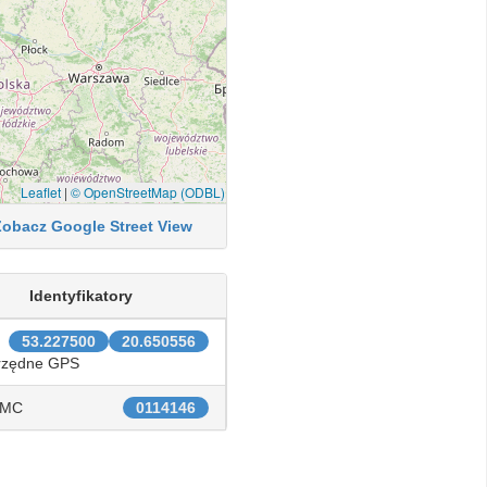
Leaflet
|
© OpenStreetMap (ODBL)
Zobacz Google Street View
Identyfikatory
53.227500
20.650556
rzędne GPS
IMC
0114146