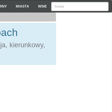
INY
MIASTA
WSIE
bach
ja, kierunkowy,