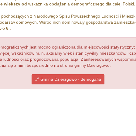
ie większy od
wskażnika obciążenia demograficznego dla całej Polski.
h pochodzących z Narodowego Spisu Powszechnego Ludności i Miesz
darstw domowych. Wśród nich dominowały gospodarstwa zamieszkał
yło
6
.
ograficznych jest mocno ograniczona dla miejscowości statystycznyc
więcej wskaźników m.in. aktualny wiek i stan cywilny mieszkańców, lic
acja ludności oraz prognozowana populacja. Zainteresowanych wspomn
ia się z nimi bezpośrednio na stronie gminy Dzierzgowo.
Gmina Dzierzgowo - demogafia