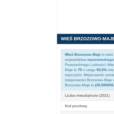
WIEŚ BRZOZOWO-MAJ
Wieś Brzozowo-Maje
to wieś
województwa
mazowieckiego
Powszechnego Ludności i Mies
Maje to
70
z czego
50,0%
mies
mężczyźni. Miejscowość zami
miejscowości Brzozowo-Maje 
Brzozowo-Maje to
(20.650556
Liczba mieszkańców (2021)
Kod pocztowy