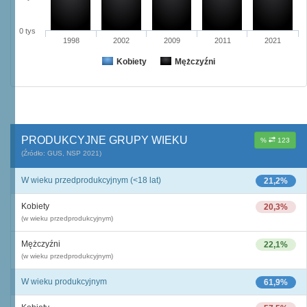
0 tys
1998
2002
2009
2011
2021
Kobiety
Mężczyźni
PRODUKCYJNE GRUPY WIEKU
%
123
(Źródło: GUS, NSP 2021)
W wieku przedprodukcyjnym (<18 lat)
21,2%
Kobiety
20,3%
(w wieku przedprodukcyjnym)
Mężczyźni
22,1%
(w wieku przedprodukcyjnym)
W wieku produkcyjnym
61,9%