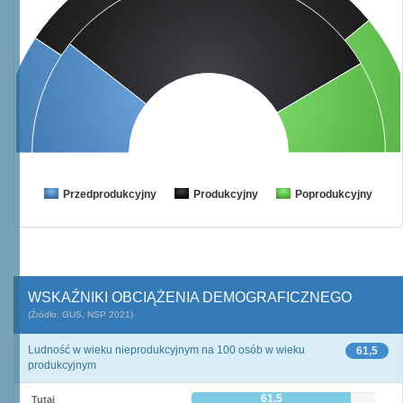
Przedprodukcyjny
Produkcyjny
Poprodukcyjny
WSKAŹNIKI OBCIĄŻENIA DEMOGRAFICZNEGO
(Źródło: GUS, NSP 2021)
Ludność w wieku nieprodukcyjnym na 100 osób w wieku
61,5
produkcyjnym
61,5
Tutaj