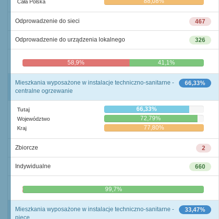
88,08%
Cała Polska
Odprowadzenie do sieci
467
Odprowadzenie do urządzenia lokalnego
326
58,9%
41,1%
Mieszkania wyposażone w instalacje techniczno-sanitarne -
66,33%
centralne ogrzewanie
66,33%
Tutaj
72,79%
Województwo
77,80%
Kraj
Zbiorcze
2
Indywidualne
660
0,3%
99,7%
Mieszkania wyposażone w instalacje techniczno-sanitarne -
33,47%
piece