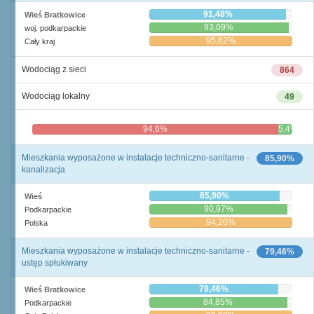
91,48%
Wieś Bratkowice
93,09%
woj. podkarpackie
95,62%
Cały kraj
Wodociąg z sieci
864
Wodociąg lokalny
49
94,6%
5,4%
Mieszkania wyposażone w instalacje techniczno-sanitarne -
85,90%
kanalizacja
85,90%
Wieś
90,97%
Podkarpackie
94,20%
Polska
Mieszkania wyposażone w instalacje techniczno-sanitarne -
79,46%
ustęp spłukiwany
79,46%
Wieś Bratkowice
84,85%
Podkarpackie