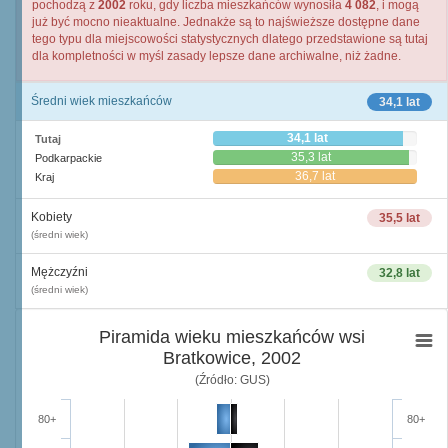
pochodzą z
2002
roku, gdy liczba mieszkańców wynosiła
4 082
, i mogą
już być mocno nieaktualne. Jednakże są to najświeższe dostępne dane
tego typu dla miejscowości statystycznych dlatego przedstawione są tutaj
dla kompletności w myśl zasady lepsze dane archiwalne, niż żadne.
Średni wiek mieszkańców
34,1 lat
34,1 lat
Tutaj
35,3 lat
Podkarpackie
36,7 lat
Kraj
Kobiety
35,5 lat
(średni wiek)
Mężczyźni
32,8 lat
(średni wiek)
Piramida wieku mieszkańców wsi
Bratkowice, 2002
(Źródło: GUS)
80+
80+