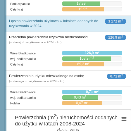
17,99
Podkarpackie
19,95
Cały kraj
2
Łączna powierzchnia użytkowa w lokalach oddanych do
3 172 m
użytkowania w 2024
2
Przeciętna powierzchnia użytkowa nieruchomości
126,9 m
(oddanej do użytkowania w 2024 roku)
2
126,9 m
Wieś Bratkowice
2
103,9 m
woj. podkarpackie
2
89,2 m
Cały kraj
2
Powierzchnia budynku mieszkalnego na osobę
0,71 m
(oddanego do użytkowania w 2024 roku)
2
0,71 m
Wieś Bratkowice
2
0,43 m
woj. podkarpackie
2
0,47 m
Polska
2
Powierzchnia (m
) nieruchomości oddanych
do użytku w latach 2008-2024
(Źródło: GUS)