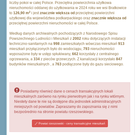
liczby pokoi w całej Polsce. Przeciętna powierzchnia użytkowa
nieruchomości oddanej do użytkowania w 2024 roku we wsi Bratkowice
2
to
126,90 m
i jest
znacznie większa od
przeciętnej powierzchni
użytkowej dla województwa podkarpackiego oraz
znacznie większa od
przeciętnej powierzchni nieruchomości w całej Polsce.
Według danych archiwalnych pochodzących z Narodowego Spisu
Powszechnego Ludności i Mieszkań z
2002
roku dotyczących instalacji
techniczno-sanitarnych na
998
zamieszkałych wówczas mieszkań
913
mieszkań przyłączonych było do wodociągu,
793
nieruchomości
wyposażone były w ustęp spłukiwany,
662
korzystały z centralnego
ogrzewania, a
334
z pieców grzewczych. Z kanalizacji korzystało
847
budynków mieszkalnych , a
763
podłączone były do gazu sieciowego.
Posiadamy również dane o cenach transakcyjnych lokali
mieszkalnych zarówno na rynku pierwotnym jak i na rynku wtórnym.
Niestety dane te nie są dostępne dla jednostek administracyjnych
mniejszych od powiatów. Zapraszamy do zapoznania się z nimi
bezpośrednio na stronie powiatu rzeszowskiego.
Powiat rzeszowski - ceny transakcyjne mieszkań