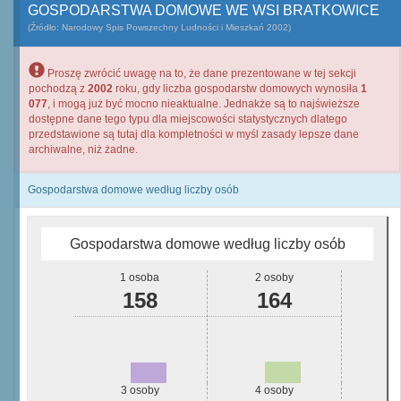
GOSPODARSTWA DOMOWE WE WSI BRATKOWICE
(Źródło: Narodowy Spis Powszechny Ludności i Mieszkań 2002)
Proszę zwrócić uwagę na to, że dane prezentowane w tej sekcji
pochodzą z
2002
roku, gdy liczba gospodarstw domowych wynosiła
1
077
, i mogą już być mocno nieaktualne. Jednakże są to najświeższe
dostępne dane tego typu dla miejscowości statystycznych dlatego
przedstawione są tutaj dla kompletności w myśl zasady lepsze dane
archiwalne, niż żadne.
Gospodarstwa domowe według liczby osób
Gospodarstwa domowe według liczby osób
1 osoba
2 osoby
158
164
3 osoby
4 osoby