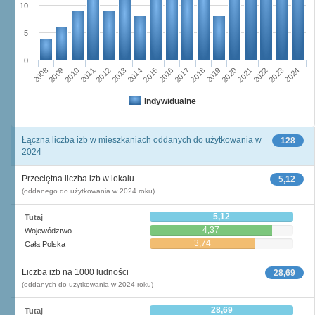
10
5
0
2023
2018
2008
2013
2020
2010
2015
2022
2012
2017
2024
2014
2019
2009
2016
2021
2011
Indywidualne
Łączna liczba izb w mieszkaniach oddanych do użytkowania w
128
2024
Przeciętna liczba izb w lokalu
5,12
(oddanego do użytkowania w 2024 roku)
5,12
Tutaj
4,37
Województwo
3,74
Cała Polska
Liczba izb na 1000 ludności
28,69
(oddanych do użytkowania w 2024 roku)
28,69
Tutaj