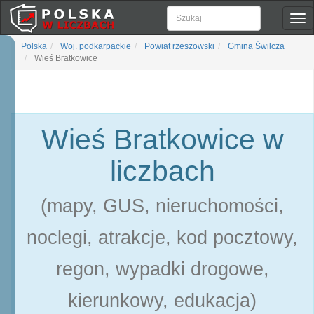
Pok
naw
Polska
Woj. podkarpackie
Powiat rzeszowski
Gmina Świlcza
Wieś Bratkowice
Wieś Bratkowice w
liczbach
(mapy, GUS, nieruchomości,
noclegi, atrakcje, kod pocztowy,
regon, wypadki drogowe,
kierunkowy, edukacja)