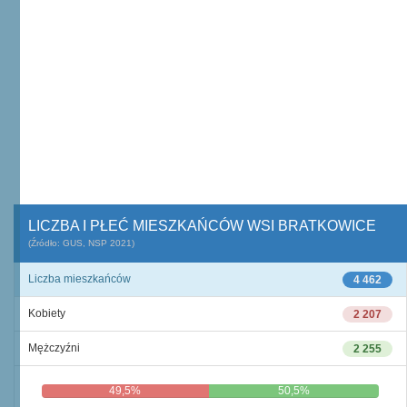
LICZBA I PŁEĆ MIESZKAŃCÓW WSI BRATKOWICE
(Źródło: GUS, NSP 2021)
Liczba mieszkańców
4 462
Kobiety
2 207
Mężczyźni
2 255
49,5%
50,5%