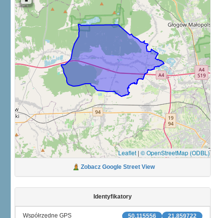
Leaflet
|
© OpenStreetMap (ODBL)
Zobacz Google Street View
Identyfikatory
Współrzędne GPS
50.115556
21.859722