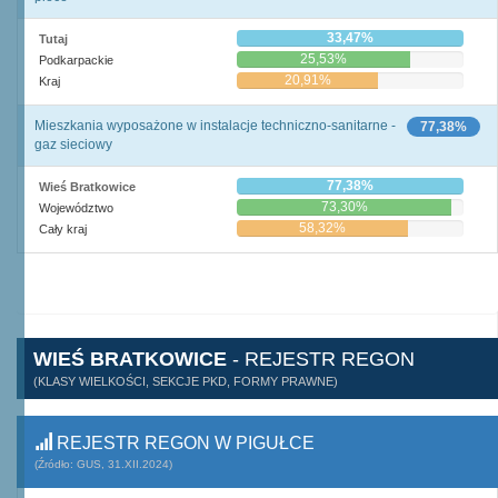
33,47%
Tutaj
25,53%
Podkarpackie
20,91%
Kraj
Mieszkania wyposażone w instalacje techniczno-sanitarne -
77,38%
gaz sieciowy
77,38%
Wieś Bratkowice
73,30%
Województwo
58,32%
Cały kraj
WIEŚ BRATKOWICE
- REJESTR REGON
(KLASY WIELKOŚCI, SEKCJE PKD, FORMY PRAWNE)
REJESTR REGON W PIGUŁCE
(Źródło: GUS, 31.XII.2024)