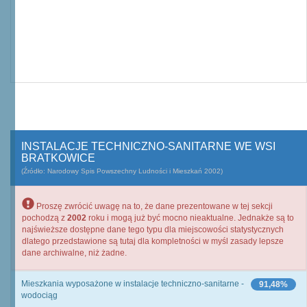
INSTALACJE TECHNICZNO-SANITARNE WE WSI
BRATKOWICE
(Źródło: Narodowy Spis Powszechny Ludności i Mieszkań 2002)
Proszę zwrócić uwagę na to, że dane prezentowane w tej sekcji
pochodzą z
2002
roku i mogą już być mocno nieaktualne. Jednakże są to
najświeższe dostępne dane tego typu dla miejscowości statystycznych
dlatego przedstawione są tutaj dla kompletności w myśl zasady lepsze
dane archiwalne, niż żadne.
Mieszkania wyposażone w instalacje techniczno-sanitarne -
91,48%
wodociąg