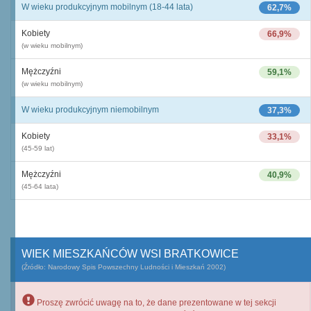
W wieku produkcyjnym mobilnym (18-44 lata)
62,7%
Kobiety
66,9%
(w wieku mobilnym)
Mężczyźni
59,1%
(w wieku mobilnym)
W wieku produkcyjnym niemobilnym
37,3%
Kobiety
33,1%
(45-59 lat)
Mężczyźni
40,9%
(45-64 lata)
WIEK MIESZKAŃCÓW WSI BRATKOWICE
(Źródło: Narodowy Spis Powszechny Ludności i Mieszkań 2002)
Proszę zwrócić uwagę na to, że dane prezentowane w tej sekcji