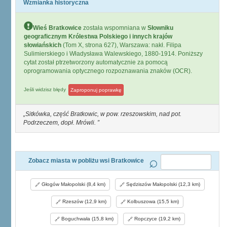
Wzmianka historyczna
Wieś Bratkowice
została wspomniana w
Słowniku
geograficznym Królestwa Polskiego i innych krajów
słowiańskich
(Tom X, strona 627), Warszawa: nakł. Filipa
Sulimierskiego i Władysława Walewskiego, 1880-1914. Poniższy
cytat został ptrzetworzony automatycznie za pomocą
oprogramowania optycznego rozpoznawania znaków (OCR).
Jeśli widzisz błędy
Zaproponuj poprawkę
Sitkówka, część Bratkowic, w pow. rzeszowskim, nad pot.
Podrzeczem, dopł. Mrówli.
Zobacz miasta w pobliżu wsi Bratkowice
Głogów Małopolski (8,4 km)
Sędziszów Małopolski (12,3 km)
Rzeszów (12,9 km)
Kolbuszowa (15,5 km)
Boguchwała (15,8 km)
Ropczyce (19,2 km)