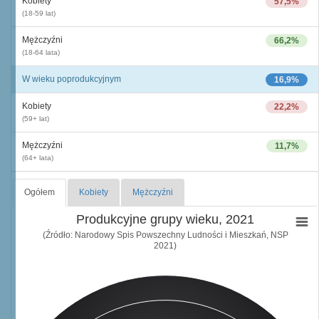
Kobiety
57,5%
(18-59 lat)
Mężczyźni
66,2%
(18-64 lata)
W wieku poprodukcyjnym
16,9%
Kobiety
22,2%
(59+ lat)
Mężczyźni
11,7%
(64+ lata)
Ogółem
Kobiety
Mężczyźni
Produkcyjne grupy wieku, 2021
(Źródło: Narodowy Spis Powszechny Ludności i Mieszkań, NSP
2021)