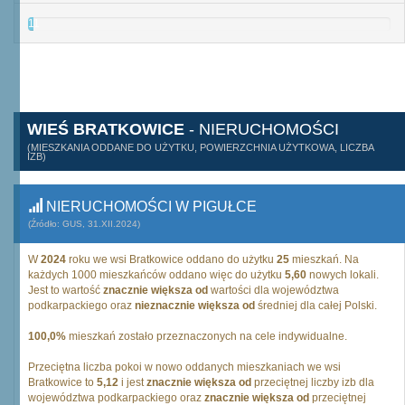
11
WIEŚ BRATKOWICE
- NIERUCHOMOŚCI
(MIESZKANIA ODDANE DO UŻYTKU, POWIERZCHNIA UŻYTKOWA, LICZBA
IZB)
NIERUCHOMOŚCI W PIGUŁCE
(Źródło: GUS, 31.XII.2024)
W
2024
roku we wsi Bratkowice oddano do użytku
25
mieszkań. Na
każdych 1000 mieszkańców oddano więc do użytku
5,60
nowych lokali.
Jest to wartość
znacznie większa od
wartości dla województwa
podkarpackiego oraz
nieznacznie większa od
średniej dla całej Polski.
100,0%
mieszkań zostało przeznaczonych na cele indywidualne.
Przeciętna liczba pokoi w nowo oddanych mieszkaniach we wsi
Bratkowice to
5,12
i jest
znacznie większa od
przeciętnej liczby izb dla
województwa podkarpackiego oraz
znacznie większa od
przeciętnej