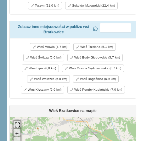
Tyczyn (21,0 km)
Sokołów Małopolski (22,4 km)
Zobacz inne miejscowości w pobliżu wsi
Bratkowice
Wieś Mrowla (4,7 km)
Wieś Trzciana (5,1 km)
Wieś Świlcza (5,6 km)
Wieś Budy Głogowskie (5,7 km)
Wieś Lipie (6,0 km)
Wieś Czarna Sędziszowska (6,7 km)
Wieś Woliczka (6,8 km)
Wieś Rogoźnica (6,9 km)
Wieś Klęczany (6,9 km)
Wieś Poręby Kupieńskie (7,0 km)
Wieś Bratkowice na mapie