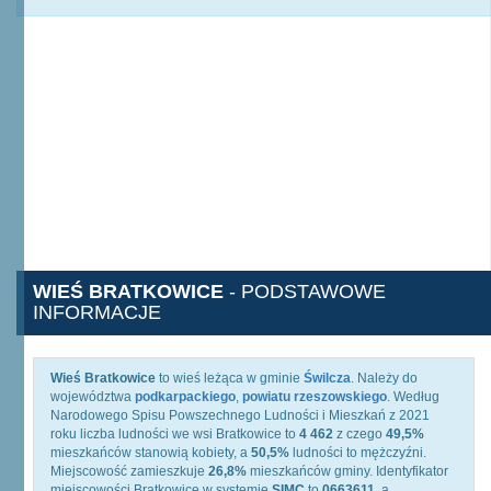
WIEŚ BRATKOWICE
- PODSTAWOWE
INFORMACJE
Wieś Bratkowice
to wieś leżąca w gminie
Świlcza
. Należy do
województwa
podkarpackiego
,
powiatu rzeszowskiego
. Według
Narodowego Spisu Powszechnego Ludności i Mieszkań z 2021
roku liczba ludności we wsi Bratkowice to
4 462
z czego
49,5%
mieszkańców stanowią kobiety, a
50,5%
ludności to mężczyźni.
Miejscowość zamieszkuje
26,8%
mieszkańców gminy. Identyfikator
miejscowości Bratkowice w systemie
SIMC
to
0663611
, a