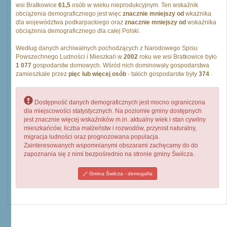
wsi Bratkowice
61,5
osób w wieku nieprodukcyjnym. Ten wskaźnik
obciążenia demograficznego jest więc
znacznie mniejszy od
wkażnika
dla województwa podkarpackiego oraz
znacznie mniejszy od
wskażnika
obciążenia demograficznego dla całej Polski.
Według danych archiwalnych pochodzących z Narodowego Spisu
Powszechnego Ludności i Mieszkań w
2002
roku we wsi Bratkowice było
1 077
gospodarstw domowych. Wśród nich dominowały gospodarstwa
zamieszkałe przez
pięc lub więcej osób
- takich gospodarstw były
374
.
Dostępność danych demograficznych jest mocno ograniczona
dla miejscowości statystycznych. Na poziomie gminy dostępnych
jest znacznie więcej wskaźników m.in. aktualny wiek i stan cywilny
mieszkańców, liczba małżeństw i rozwodów, przyrost naturalny,
migracja ludności oraz prognozowana populacja.
Zainteresowanych wspomnianymi obszarami zachęcamy do do
zapoznania się z nimi bezpośrednio na stronie gminy Świlcza.
Gmina Świlcza - demogafia