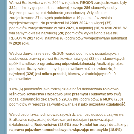
We wsi Bratkowice w roku 2024 w rejestrze
REGON
zarejestrowane były
334
podmioty gospodarki narodowej, z czego
286
stanowiły osoby
fizyczne prowadzące działalność gospodarczą. W tymże roku
zarejestrowano
27
nowych podmiotów, a
19
podmiotów zostało
wyrejestrowanych. Na przestrzeni lat
2009
-
2024
najwięcej (
35
)
podmiotów zarejestrowano w roku
2021
, a najmniej (
18
) w roku
2016
. W
tym samym okresie najwięcej (
28
) podmiotów wykreślono z rejestru
REGON w
2017
roku, najmniej (
6
) podmiotów wyrejestrowano natomiast
w
2020
roku.
Według danych z rejestru REGON wśród podmiotów posiadających
osobowość prawną we wsi Bratkowice najwięcej (
22
) jest stanowiących
spółki handlowe z ograniczoną odpowiedzialnością
. Analizując rejestr
pod kątem liczby zatrudnionych pracowników można stwierdzić, że
najwięcej (
326
) jest
mikro-przedsiębiorstw
, zatrudniających 0 - 9
pracowników.
1,8%
(
6
) podmiotów jako rodzaj działalności deklarowało
rolnictwo,
leśnictwo, łowiectwo i rybactwo
, jako
przemysł i budownictwo
swój
rodzaj działalności deklarowało
29,3%
(
98
) podmiotów, a
68,9%
(
230
)
podmiotów w rejestrze zakwalifikowana jest jako
pozostała działalność
.
Wśród osób fizycznych prowadzących działalność gospodarczą we wsi
Bratkowice najczęściej deklarowanymi rodzajami przeważającej
działalności są
Budownictwo (18.9%)
oraz
Handel hurtowy i detaliczny;
naprawa pojazdów samochodowych, włączając motocykle (18.9%)
.