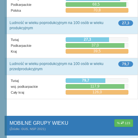
68,5
Podkarpackie
70,8
Polska
Ludność w wieku poprodukcyjnym na 100 osób w wieku
27,3
produkcyjnym
27,3
Tutaj
37,0
Podkarpackie
39,5
Kraj
Ludność w wieku poprodukcyjnym na 100 osób w wieku
79,7
przedprodukcyjnym
79,7
Tutaj
117,9
woj. podkarpackie
126,0
Cały kraj
MOBILNE GRUPY WIEKU
%
123
(Źródło: GUS, NSP 2021)