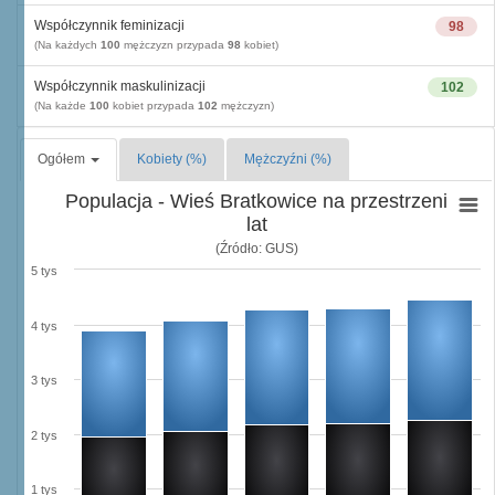
Współczynnik feminizacji
98
(Na każdych
100
mężczyzn przypada
98
kobiet)
Współczynnik maskulinizacji
102
(Na każde
100
kobiet przypada
102
mężczyzn)
Ogółem
Kobiety (%)
Mężczyźni (%)
Populacja - Wieś Bratkowice na przestrzeni
lat
(Źródło: GUS)
5 tys
4 tys
3 tys
2 tys
1 tys