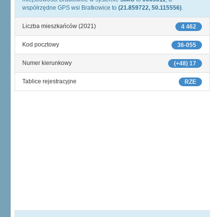
współrzędne GPS wsi Bratkowice to
(21.859722, 50.115556)
.
Liczba mieszkańców (2021)
4 462
Kod pocztowy
36-055
Numer kierunkowy
(+48) 17
Tablice rejestracyjne
RZE