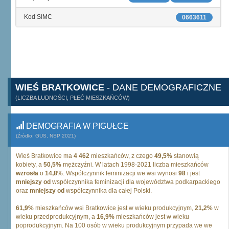
Kod SIMC
0663611
WIEŚ BRATKOWICE
- DANE DEMOGRAFICZNE
(LICZBA LUDNOŚCI, PŁEĆ MIESZKAŃCÓW)
DEMOGRAFIA W PIGUŁCE
(Źródło: GUS, NSP 2021)
Wieś Bratkowice ma
4 462
mieszkańców, z czego
49,5%
stanowią
kobiety, a
50,5%
mężczyźni. W latach 1998-2021 liczba mieszkańców
wzrosła
o
14,8%
. Współczynnik feminizacji we wsi wynosi
98
i jest
mniejszy od
współczynnika feminizacji dla województwa podkarpackiego
oraz
mniejszy od
współczynnika dla całej Polski.
61,9%
mieszkańców wsi Bratkowice jest w wieku produkcyjnym,
21,2%
w
wieku przedprodukcyjnym, a
16,9%
mieszkańców jest w wieku
poprodukcyjnym. Na 100 osób w wieku produkcyjnym przypada we we