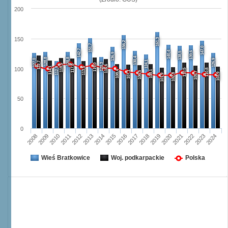
200
150
161,3
156,2
151,7
147,0
142,7
140,4
139,6
138,5
136,9
130,4
128,8
128,8
127,0
126,9
124,1
122,7
120,3
119,0
118,5
117,8
116,6
114,1
112,9
113,5
100
110,5
110,8
108,4
108,1
107,1
106,5
105,7
103,9
102,8
101,9
50
0
2008
2009
2010
2011
2012
2013
2014
2015
2016
2017
2018
2019
2020
2021
2022
2023
2024
Wieś Bratkowice
Woj. podkarpackie
Polska