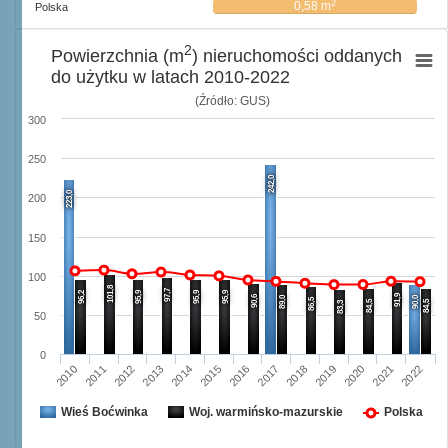
2
0,58 m
Polska
2
Powierzchnia (m
) nieruchomości oddanych
do użytku w latach 2010-2022
(Źródło: GUS)
300
250
242,0
223,0
200
150
100
101,8
97,7
96,2
95,9
95,9
95,9
91,9
90,6
89,0
90,0
86,5
84,5
84,5
83,3
50
0
2012
2021
2017
2013
2018
2022
2014
2010
2019
2015
2011
2016
2020
Wieś Boćwinka
Woj. warmińsko-mazurskie
Polska