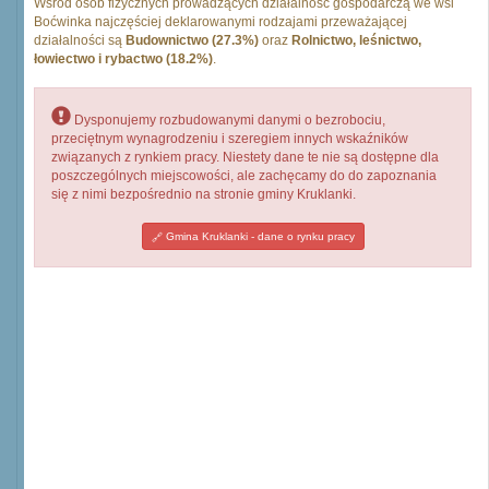
Wśród osób fizycznych prowadzących działalność gospodarczą we wsi
Boćwinka najczęściej deklarowanymi rodzajami przeważającej
działalności są
Budownictwo (27.3%)
oraz
Rolnictwo, leśnictwo,
łowiectwo i rybactwo (18.2%)
.
Dysponujemy rozbudowanymi danymi o bezrobociu,
przeciętnym wynagrodzeniu i szeregiem innych wskaźników
związanych z rynkiem pracy. Niestety dane te nie są dostępne dla
poszczególnych miejscowości, ale zachęcamy do do zapoznania
się z nimi bezpośrednio na stronie gminy Kruklanki.
Gmina Kruklanki - dane o rynku pracy