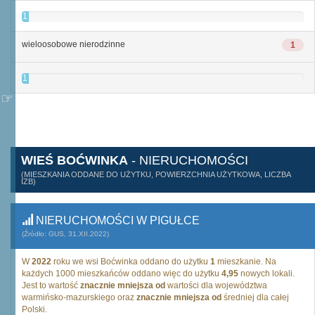
1
wieloosobowe nierodzinne
1
1
WIEŚ BOĆWINKA
- NIERUCHOMOŚCI
(MIESZKANIA ODDANE DO UŻYTKU, POWIERZCHNIA UŻYTKOWA, LICZBA
IZB)
NIERUCHOMOŚCI W PIGUŁCE
(Źródło: GUS, 31.XII.2022)
W
2022
roku we wsi Boćwinka oddano do użytku
1
mieszkanie. Na
każdych 1000 mieszkańców oddano więc do użytku
4,95
nowych lokali.
Jest to wartość
znacznie mniejsza od
wartości dla województwa
warmińsko-mazurskiego oraz
znacznie mniejsza od
średniej dla całej
Polski.