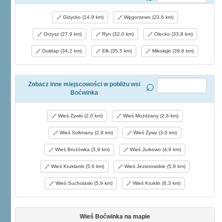
Giżycko (14,9 km)
Węgorzewo (23,6 km)
Orzysz (27,9 km)
Ryn (32,0 km)
Olecko (33,8 km)
Gołdap (34,2 km)
Ełk (35,5 km)
Mikołajki (39,6 km)
Zobacz inne miejscowości w pobliżu wsi
Boćwinka
Wieś Żywki (2,0 km)
Wieś Możdżany (2,6 km)
Wieś Sołtmany (2,9 km)
Wieś Żywy (3,0 km)
Wieś Brożówka (3,9 km)
Wieś Jurkowo (4,9 km)
Wieś Kruklanki (5,6 km)
Wieś Jeziorowskie (5,9 km)
Wieś Sucholaski (5,9 km)
Wieś Kruklin (6,3 km)
Wieś Boćwinka na mapie