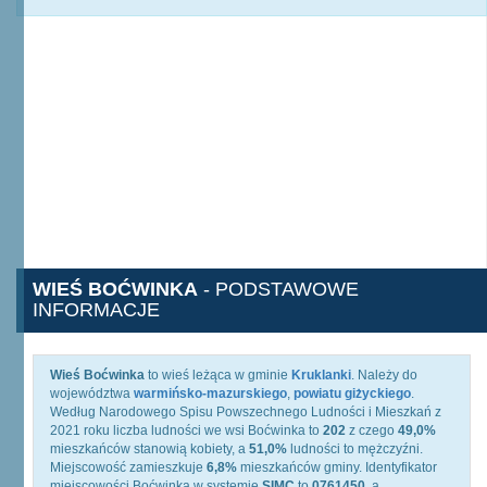
WIEŚ BOĆWINKA
- PODSTAWOWE
INFORMACJE
Wieś Boćwinka
to wieś leżąca w gminie
Kruklanki
. Należy do
województwa
warmińsko-mazurskiego
,
powiatu giżyckiego
.
Według Narodowego Spisu Powszechnego Ludności i Mieszkań z
2021 roku liczba ludności we wsi Boćwinka to
202
z czego
49,0%
mieszkańców stanowią kobiety, a
51,0%
ludności to mężczyźni.
Miejscowość zamieszkuje
6,8%
mieszkańców gminy. Identyfikator
miejscowości Boćwinka w systemie
SIMC
to
0761450
, a