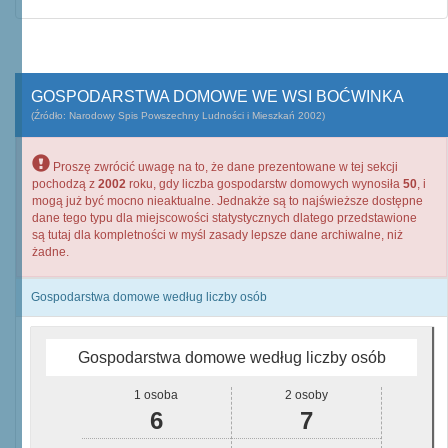
GOSPODARSTWA DOMOWE WE WSI BOĆWINKA
(Źródło: Narodowy Spis Powszechny Ludności i Mieszkań 2002)
Proszę zwrócić uwagę na to, że dane prezentowane w tej sekcji
pochodzą z
2002
roku, gdy liczba gospodarstw domowych wynosiła
50
, i
mogą już być mocno nieaktualne. Jednakże są to najświeższe dostępne
dane tego typu dla miejscowości statystycznych dlatego przedstawione
są tutaj dla kompletności w myśl zasady lepsze dane archiwalne, niż
żadne.
Gospodarstwa domowe według liczby osób
Gospodarstwa domowe według liczby osób
1 osoba
2 osoby
6
7