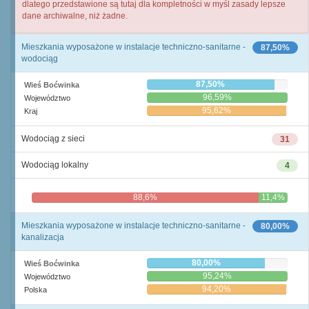
dlatego przedstawione są tutaj dla kompletności w myśl zasady lepsze
dane archiwalne, niż żadne.
Mieszkania wyposażone w instalacje techniczno-sanitarne -
87,50%
wodociąg
87,50%
Wieś Boćwinka
96,59%
Województwo
95,62%
Kraj
Wodociąg z sieci
31
Wodociąg lokalny
4
88,6%
11,4%
Mieszkania wyposażone w instalacje techniczno-sanitarne -
80,00%
kanalizacja
80,00%
Wieś Boćwinka
95,24%
Województwo
94,20%
Polska