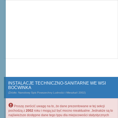
INSTALACJE TECHNICZNO-SANITARNE WE WSI
BOĆWINKA
(Źródło: Narodowy Spis Powszechny Ludności i Mieszkań 2002)
Proszę zwrócić uwagę na to, że dane prezentowane w tej sekcji
pochodzą z
2002
roku i mogą już być mocno nieaktualne. Jednakże są to
najświeższe dostępne dane tego typu dla miejscowości statystycznych