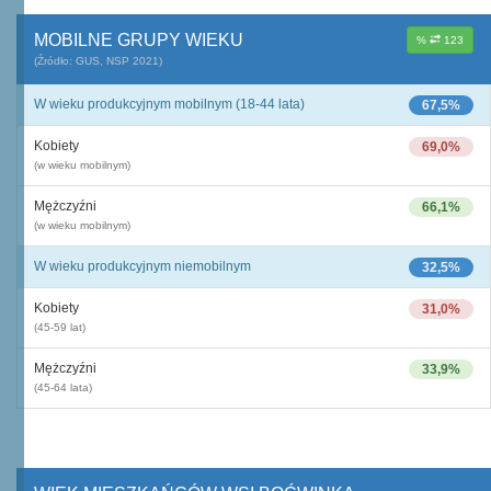
MOBILNE GRUPY WIEKU
%
123
(Źródło: GUS, NSP 2021)
W wieku produkcyjnym mobilnym (18-44 lata)
67,5%
Kobiety
69,0%
(w wieku mobilnym)
Mężczyźni
66,1%
(w wieku mobilnym)
W wieku produkcyjnym niemobilnym
32,5%
Kobiety
31,0%
(45-59 lat)
Mężczyźni
33,9%
(45-64 lata)