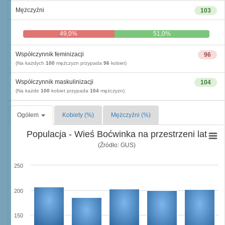
Mężczyźni
103
49,0%
51,0%
Współczynnik feminizacji
96
(Na każdych
100
mężczyzn przypada
96
kobiet)
Współczynnik maskulinizacji
104
(Na każde
100
kobiet przypada
104
mężczyzn)
Ogółem
Kobiety (%)
Mężczyźni (%)
Populacja - Wieś Boćwinka na przestrzeni lat
(Źródło: GUS)
250
200
150