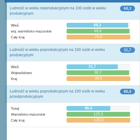
Ludność w wieku nieprodukcyjnym na 100 osób w wieku
68,3
produkcyjnym
68,3
Wieś
69,6
woj. warmińsko-mazurskie
70,8
Cały kraj
Ludność w wieku poprodukcyjnym na 100 osób w wieku
31,7
produkcyjnym
31,7
Wieś
38,7
Województwo
39,5
Kraj
Ludność w wieku poprodukcyjnym na 100 osób w wieku
86,4
przedprodukcyjnym
86,4
Tutaj
125,3
Warmińsko-mazurskie
126,0
Cały kraj