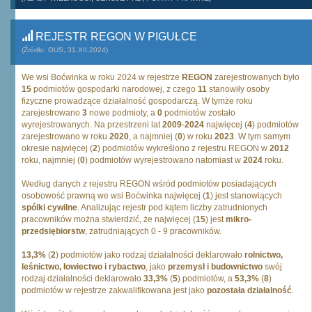
REJESTR REGON W PIGUŁCE
(Źródło: GUS, 31.XII.2024)
We wsi Boćwinka w roku 2024 w rejestrze
REGON
zarejestrowanych było
15
podmiotów gospodarki narodowej, z czego
11
stanowiły osoby
fizyczne prowadzące działalność gospodarczą. W tymże roku
zarejestrowano
3
nowe podmioty, a
0
podmiotów zostało
wyrejestrowanych. Na przestrzeni lat
2009
-
2024
najwięcej (
4
) podmiotów
zarejestrowano w roku
2020
, a najmniej (
0
) w roku
2023
. W tym samym
okresie najwięcej (
2
) podmiotów wykreślono z rejestru REGON w
2012
roku, najmniej (
0
) podmiotów wyrejestrowano natomiast w
2024
roku.
Według danych z rejestru REGON wśród podmiotów posiadających
osobowość prawną we wsi Boćwinka najwięcej (
1
) jest stanowiących
spólki cywilne
. Analizując rejestr pod kątem liczby zatrudnionych
pracowników można stwierdzić, że najwięcej (
15
) jest
mikro-
przedsiębiorstw
, zatrudniających 0 - 9 pracowników.
13,3%
(
2
) podmiotów jako rodzaj działalności deklarowało
rolnictwo,
leśnictwo, łowiectwo i rybactwo
, jako
przemysł i budownictwo
swój
rodzaj działalności deklarowało
33,3%
(
5
) podmiotów, a
53,3%
(
8
)
podmiotów w rejestrze zakwalifikowana jest jako
pozostała działalność
.