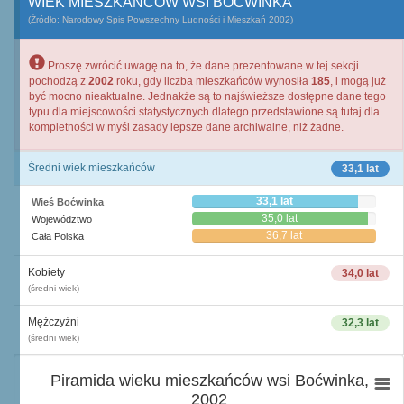
WIEK MIESZKAŃCÓW WSI BOĆWINKA
(Źródło: Narodowy Spis Powszechny Ludności i Mieszkań 2002)
Proszę zwrócić uwagę na to, że dane prezentowane w tej sekcji
pochodzą z
2002
roku, gdy liczba mieszkańców wynosiła
185
, i mogą już
być mocno nieaktualne. Jednakże są to najświeższe dostępne dane tego
typu dla miejscowości statystycznych dlatego przedstawione są tutaj dla
kompletności w myśl zasady lepsze dane archiwalne, niż żadne.
Średni wiek mieszkańców
33,1 lat
33,1 lat
Wieś Boćwinka
35,0 lat
Województwo
36,7 lat
Cała Polska
Kobiety
34,0 lat
(średni wiek)
Mężczyźni
32,3 lat
(średni wiek)
Piramida wieku mieszkańców wsi Boćwinka,
2002