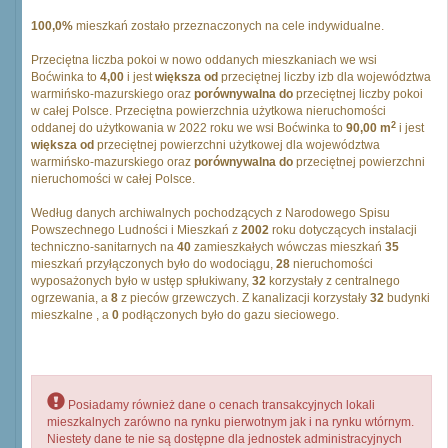
100,0%
mieszkań zostało przeznaczonych na cele indywidualne.
Przeciętna liczba pokoi w nowo oddanych mieszkaniach we wsi
Boćwinka to
4,00
i jest
większa od
przeciętnej liczby izb dla województwa
warmińsko-mazurskiego oraz
porównywalna do
przeciętnej liczby pokoi
w całej Polsce. Przeciętna powierzchnia użytkowa nieruchomości
2
oddanej do użytkowania w 2022 roku we wsi Boćwinka to
90,00 m
i jest
większa od
przeciętnej powierzchni użytkowej dla województwa
warmińsko-mazurskiego oraz
porównywalna do
przeciętnej powierzchni
nieruchomości w całej Polsce.
Według danych archiwalnych pochodzących z Narodowego Spisu
Powszechnego Ludności i Mieszkań z
2002
roku dotyczących instalacji
techniczno-sanitarnych na
40
zamieszkałych wówczas mieszkań
35
mieszkań przyłączonych było do wodociągu,
28
nieruchomości
wyposażonych było w ustęp spłukiwany,
32
korzystały z centralnego
ogrzewania, a
8
z pieców grzewczych. Z kanalizacji korzystały
32
budynki
mieszkalne , a
0
podłączonych było do gazu sieciowego.
Posiadamy również dane o cenach transakcyjnych lokali
mieszkalnych zarówno na rynku pierwotnym jak i na rynku wtórnym.
Niestety dane te nie są dostępne dla jednostek administracyjnych