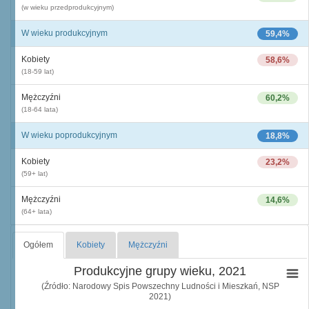
(w wieku przedprodukcyjnym)
W wieku produkcyjnym
59,4%
Kobiety
58,6%
(18-59 lat)
Mężczyźni
60,2%
(18-64 lata)
W wieku poprodukcyjnym
18,8%
Kobiety
23,2%
(59+ lat)
Mężczyźni
14,6%
(64+ lata)
Ogółem
Kobiety
Mężczyźni
Produkcyjne grupy wieku, 2021
(Źródło: Narodowy Spis Powszechny Ludności i Mieszkań, NSP
2021)