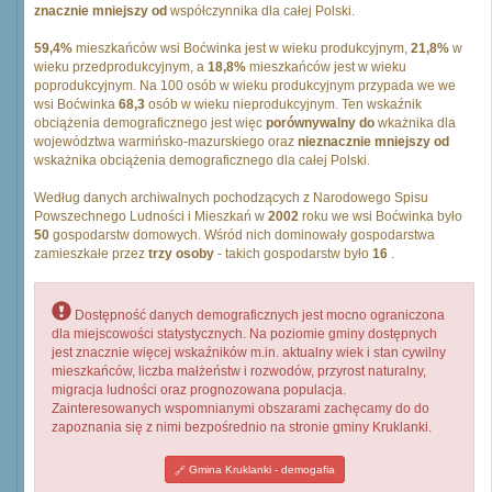
znacznie mniejszy od
współczynnika dla całej Polski.
59,4%
mieszkańców wsi Boćwinka jest w wieku produkcyjnym,
21,8%
w
wieku przedprodukcyjnym, a
18,8%
mieszkańców jest w wieku
poprodukcyjnym. Na 100 osób w wieku produkcyjnym przypada we we
wsi Boćwinka
68,3
osób w wieku nieprodukcyjnym. Ten wskaźnik
obciążenia demograficznego jest więc
porównywalny do
wkażnika dla
województwa warmińsko-mazurskiego oraz
nieznacznie mniejszy od
wskażnika obciążenia demograficznego dla całej Polski.
Według danych archiwalnych pochodzących z Narodowego Spisu
Powszechnego Ludności i Mieszkań w
2002
roku we wsi Boćwinka było
50
gospodarstw domowych. Wśród nich dominowały gospodarstwa
zamieszkałe przez
trzy osoby
- takich gospodarstw było
16
.
Dostępność danych demograficznych jest mocno ograniczona
dla miejscowości statystycznych. Na poziomie gminy dostępnych
jest znacznie więcej wskaźników m.in. aktualny wiek i stan cywilny
mieszkańców, liczba małżeństw i rozwodów, przyrost naturalny,
migracja ludności oraz prognozowana populacja.
Zainteresowanych wspomnianymi obszarami zachęcamy do do
zapoznania się z nimi bezpośrednio na stronie gminy Kruklanki.
Gmina Kruklanki - demogafia