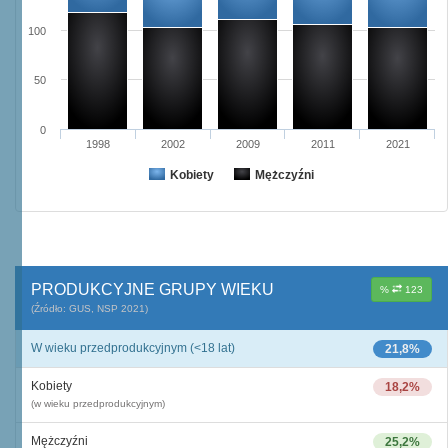
100
50
0
1998
2002
2009
2011
2021
Kobiety
Mężczyźni
PRODUKCYJNE GRUPY WIEKU
%
123
(Źródło: GUS, NSP 2021)
W wieku przedprodukcyjnym (<18 lat)
21,8%
Kobiety
18,2%
(w wieku przedprodukcyjnym)
Mężczyźni
25,2%