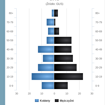
(Źródło: GUS)
80+
80+
70-79
70-79
60-69
60-69
50-59
50-59
40-49
40-49
30-39
30-39
20-29
20-29
10-19
10-19
0-9
0-9
30
20
10
0
10
20
30
Kobiety
Mężczyźni