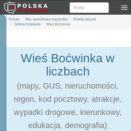
Pok
naw
Polska
Woj. warmińsko-mazurskie
Powiat giżycki
Gmina Kruklanki
Wieś Boćwinka
Wieś Boćwinka w
liczbach
(mapy, GUS, nieruchomości,
regon, kod pocztowy, atrakcje,
wypadki drogowe, kierunkowy,
edukacja, demografia)