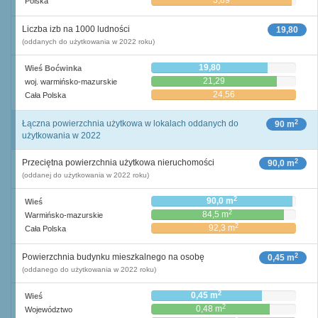
3,89
Polska
Liczba izb na 1000 ludności
19,80
(oddanych do użytkowania w 2022 roku)
19,80
Wieś Boćwinka
21,29
woj. warmińsko-mazurskie
24,56
Cała Polska
2
Łączna powierzchnia użytkowa w lokalach oddanych do
90 m
użytkowania w 2022
2
Przeciętna powierzchnia użytkowa nieruchomości
90,0 m
(oddanej do użytkowania w 2022 roku)
2
90,0 m
Wieś
2
84,5 m
Warmińsko-mazurskie
2
92,3 m
Cała Polska
2
Powierzchnia budynku mieszkalnego na osobę
0,45 m
(oddanego do użytkowania w 2022 roku)
2
0,45 m
Wieś
2
0,48 m
Województwo