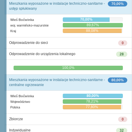
Mieszkania wyposażone w instalacje techniczno-sanitarne -
70,00%
ustęp spłukiwany
70,00%
Wieś Boćwinka
89,67%
woj. warmińsko-mazurskie
88,08%
Kraj
Odprowadzenie do sieci
0
Odprowadzenie do urządzenia lokalnego
28
0,0%
100,0%
Mieszkania wyposażone w instalacje techniczno-sanitarne -
80,00%
centralne ogrzewanie
80,00%
Wieś Boćwinka
78,21%
Województwo
77,80%
Polska
Zbiorcze
0
Indywidualne
32