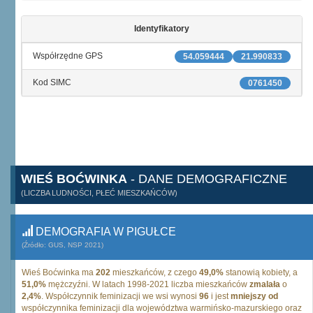
Identyfikatory
Współrzędne GPS
54.059444
21.990833
Kod SIMC
0761450
WIEŚ BOĆWINKA
- DANE DEMOGRAFICZNE
(LICZBA LUDNOŚCI, PŁEĆ MIESZKAŃCÓW)
DEMOGRAFIA W PIGUŁCE
(Źródło: GUS, NSP 2021)
Wieś Boćwinka ma
202
mieszkańców, z czego
49,0%
stanowią kobiety, a
51,0%
mężczyźni. W latach 1998-2021 liczba mieszkańców
zmalała
o
2,4%
. Współczynnik feminizacji we wsi wynosi
96
i jest
mniejszy od
współczynnika feminizacji dla województwa warmińsko-mazurskiego oraz