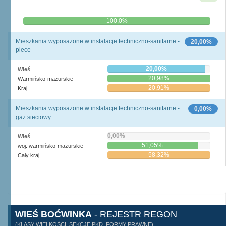
0,0%
100,0%
Mieszkania wyposażone w instalacje techniczno-sanitarne -
20,00%
piece
20,00%
Wieś
20,98%
Warmińsko-mazurskie
20,91%
Kraj
Mieszkania wyposażone w instalacje techniczno-sanitarne -
0,00%
gaz sieciowy
0,00%
Wieś
51,05%
woj. warmińsko-mazurskie
58,32%
Cały kraj
WIEŚ BOĆWINKA
- REJESTR REGON
(KLASY WIELKOŚCI, SEKCJE PKD, FORMY PRAWNE)