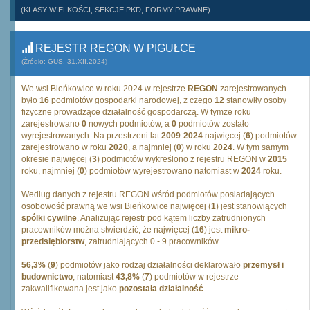
(KLASY WIELKOŚCI, SEKCJE PKD, FORMY PRAWNE)
REJESTR REGON W PIGUŁCE
(Źródło: GUS, 31.XII.2024)
We wsi Bieńkowice w roku 2024 w rejestrze
REGON
zarejestrowanych
było
16
podmiotów gospodarki narodowej, z czego
12
stanowiły osoby
fizyczne prowadzące działalność gospodarczą. W tymże roku
zarejestrowano
0
nowych podmiotów, a
0
podmiotów zostało
wyrejestrowanych. Na przestrzeni lat
2009
-
2024
najwięcej (
6
) podmiotów
zarejestrowano w roku
2020
, a najmniej (
0
) w roku
2024
. W tym samym
okresie najwięcej (
3
) podmiotów wykreślono z rejestru REGON w
2015
roku, najmniej (
0
) podmiotów wyrejestrowano natomiast w
2024
roku.
Według danych z rejestru REGON wśród podmiotów posiadających
osobowość prawną we wsi Bieńkowice najwięcej (
1
) jest stanowiących
spólki cywilne
. Analizując rejestr pod kątem liczby zatrudnionych
pracowników można stwierdzić, że najwięcej (
16
) jest
mikro-
przedsiębiorstw
, zatrudniających 0 - 9 pracowników.
56,3%
(
9
) podmiotów jako rodzaj działalności deklarowało
przemysł i
budownictwo
, natomiast
43,8%
(
7
) podmiotów w rejestrze
zakwalifikowana jest jako
pozostała działalność
.