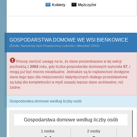
Kobiety
Mężczyźni
GOSPODARSTWA DOMOWE WE WSI BIEŃKOWICE
(Źródło: Narodowy Spis Powszechny Ludności i Mieszkań 2002)
Proszę zwrócić uwagę na to, że dane prezentowane w tej sekcji
pochodzą z
2002
roku, gdy liczba gospodarstw domowych wynosiła
57
, i
mogą już być mocno nieaktualne. Jednakże są to najświeższe dostępne
dane tego typu dla miejscowości statystycznych dlatego przedstawione
są tutaj dla kompletności w myśl zasady lepsze dane archiwalne, niż
żadne.
Gospodarstwa domowe według liczby osób
Gospodarstwa domowe według liczby osób
1 osoba
2 osoby