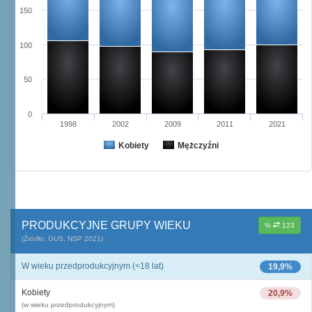
150
100
50
0
1998
2002
2009
2011
2021
Kobiety
Mężczyźni
PRODUKCYJNE GRUPY WIEKU
%
123
(Źródło: GUS, NSP 2021)
W wieku przedprodukcyjnym (<18 lat)
19,9%
Kobiety
20,9%
(w wieku przedprodukcyjnym)