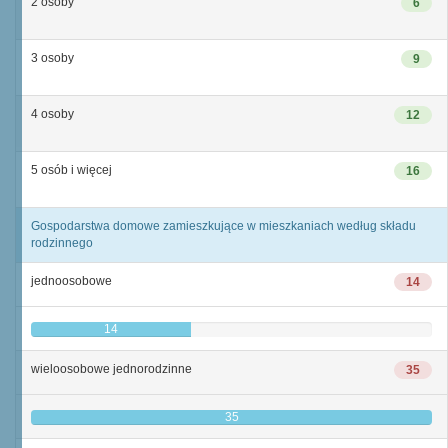
2 osoby
6
3 osoby
9
4 osoby
12
5 osób i więcej
16
Gospodarstwa domowe zamieszkujące w mieszkaniach według składu
rodzinnego
jednoosobowe
14
14
wieloosobowe jednorodzinne
35
35