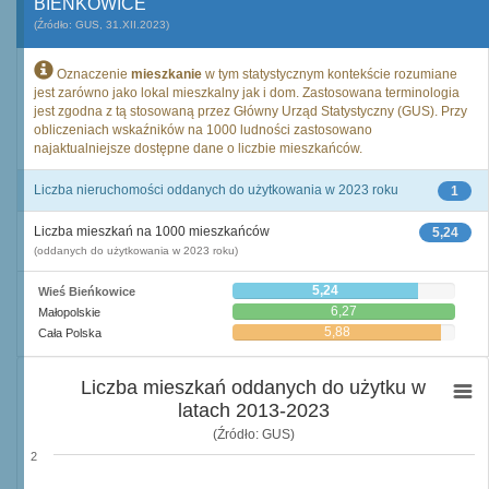
BIEŃKOWICE
(Źródło: GUS, 31.XII.2023)
Oznaczenie
mieszkanie
w tym statystycznym kontekście rozumiane
jest zarówno jako lokal mieszkalny jak i dom. Zastosowana terminologia
jest zgodna z tą stosowaną przez Główny Urząd Statystyczny (GUS). Przy
obliczeniach wskaźników na 1000 ludności zastosowano
najaktualniejsze dostępne dane o liczbie mieszkańców.
Liczba nieruchomości oddanych do użytkowania w 2023 roku
1
Liczba mieszkań na 1000 mieszkańców
5,24
(oddanych do użytkowania w 2023 roku)
5,24
Wieś Bieńkowice
6,27
Małopolskie
5,88
Cała Polska
Liczba mieszkań oddanych do użytku w
latach 2013-2023
(Źródło: GUS)
2