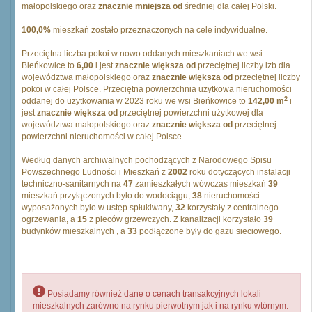
małopolskiego oraz
znacznie mniejsza od
średniej dla całej Polski.
100,0%
mieszkań zostało przeznaczonych na cele indywidualne.
Przeciętna liczba pokoi w nowo oddanych mieszkaniach we wsi
Bieńkowice to
6,00
i jest
znacznie większa od
przeciętnej liczby izb dla
województwa małopolskiego oraz
znacznie większa od
przeciętnej liczby
pokoi w całej Polsce. Przeciętna powierzchnia użytkowa nieruchomości
2
oddanej do użytkowania w 2023 roku we wsi Bieńkowice to
142,00 m
i
jest
znacznie większa od
przeciętnej powierzchni użytkowej dla
województwa małopolskiego oraz
znacznie większa od
przeciętnej
powierzchni nieruchomości w całej Polsce.
Według danych archiwalnych pochodzących z Narodowego Spisu
Powszechnego Ludności i Mieszkań z
2002
roku dotyczących instalacji
techniczno-sanitarnych na
47
zamieszkałych wówczas mieszkań
39
mieszkań przyłączonych było do wodociągu,
38
nieruchomości
wyposażonych było w ustęp spłukiwany,
32
korzystały z centralnego
ogrzewania, a
15
z pieców grzewczych. Z kanalizacji korzystało
39
budynków mieszkalnych , a
33
podłączone były do gazu sieciowego.
Posiadamy również dane o cenach transakcyjnych lokali
mieszkalnych zarówno na rynku pierwotnym jak i na rynku wtórnym.