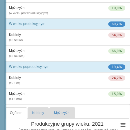
Mężczyźni
19,0%
(w wieku przedprodukcyjnym)
W wieku produkcyjnym
60,7%
Kobiety
54,9%
(18-59 lat)
Mężczyźni
66,0%
(18-64 lata)
W wieku poprodukcyjnym
19,4%
Kobiety
24,2%
(59+ lat)
Mężczyźni
15,0%
(64+ lata)
Ogółem
Kobiety
Mężczyźni
Produkcyjne grupy wieku, 2021