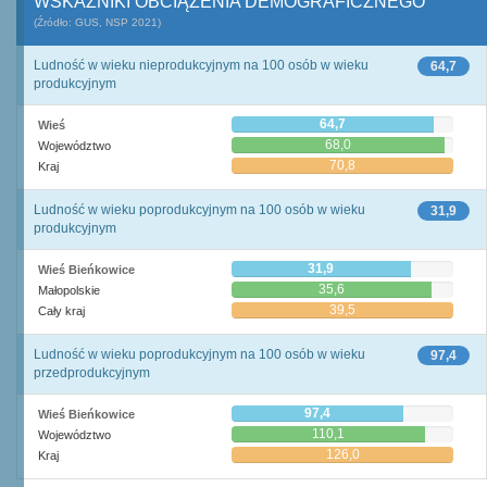
WSKAŹNIKI OBCIĄŻENIA DEMOGRAFICZNEGO
(Źródło: GUS, NSP 2021)
Ludność w wieku nieprodukcyjnym na 100 osób w wieku
64,7
produkcyjnym
64,7
Wieś
68,0
Województwo
70,8
Kraj
Ludność w wieku poprodukcyjnym na 100 osób w wieku
31,9
produkcyjnym
31,9
Wieś Bieńkowice
35,6
Małopolskie
39,5
Cały kraj
Ludność w wieku poprodukcyjnym na 100 osób w wieku
97,4
przedprodukcyjnym
97,4
Wieś Bieńkowice
110,1
Województwo
126,0
Kraj