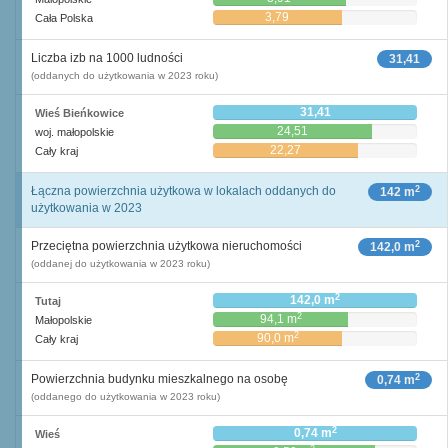
3,79
Cała Polska
Liczba izb na 1000 ludności
31,41
(oddanych do użytkowania w 2023 roku)
31,41
Wieś Bieńkowice
24,51
woj. małopolskie
22,27
Cały kraj
2
Łączna powierzchnia użytkowa w lokalach oddanych do
142 m
użytkowania w 2023
2
Przeciętna powierzchnia użytkowa nieruchomości
142,0 m
(oddanej do użytkowania w 2023 roku)
2
142,0 m
Tutaj
2
94,1 m
Małopolskie
2
90,0 m
Cały kraj
2
Powierzchnia budynku mieszkalnego na osobę
0,74 m
(oddanego do użytkowania w 2023 roku)
2
0,74 m
Wieś