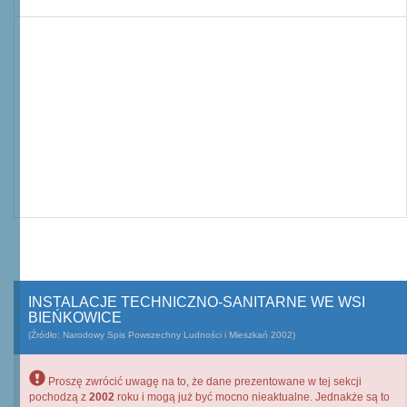
INSTALACJE TECHNICZNO-SANITARNE WE WSI
BIEŃKOWICE
(Źródło: Narodowy Spis Powszechny Ludności i Mieszkań 2002)
Proszę zwrócić uwagę na to, że dane prezentowane w tej sekcji
pochodzą z
2002
roku i mogą już być mocno nieaktualne. Jednakże są to