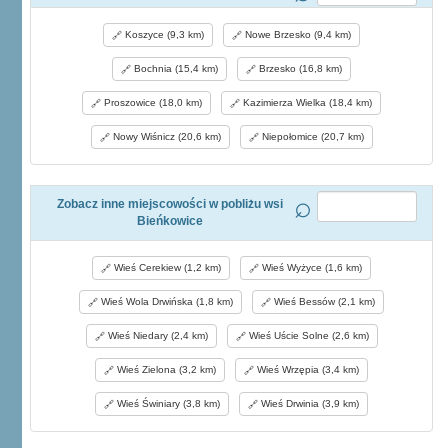
Koszyce (9,3 km)
Nowe Brzesko (9,4 km)
Bochnia (15,4 km)
Brzesko (16,8 km)
Proszowice (18,0 km)
Kazimierza Wielka (18,4 km)
Nowy Wiśnicz (20,6 km)
Niepołomice (20,7 km)
Zobacz inne miejscowości w pobliżu wsi
Bieńkowice
Wieś Cerekiew (1,2 km)
Wieś Wyżyce (1,6 km)
Wieś Wola Drwińska (1,8 km)
Wieś Bessów (2,1 km)
Wieś Niedary (2,4 km)
Wieś Uście Solne (2,6 km)
Wieś Zielona (3,2 km)
Wieś Wrzępia (3,4 km)
Wieś Świniary (3,8 km)
Wieś Drwinia (3,9 km)