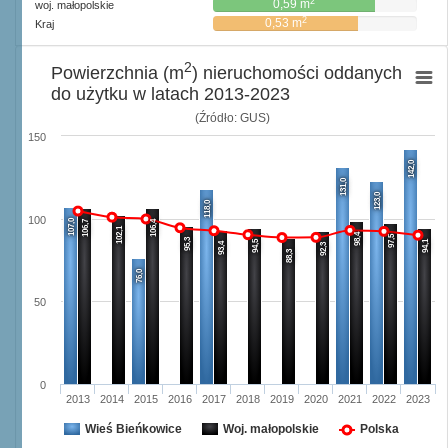
2
0,59 m
woj. małopolskie
2
0,53 m
Kraj
2
Powierzchnia (m
) nieruchomości oddanych
do użytku w latach 2013-2023
(Źródło: GUS)
150
142,0
131,0
123,0
118,0
100
107,0
106,7
106,4
102,1
98,4
97,5
95,3
94,5
94,1
93,4
92,3
88,3
76,0
50
0
2013
2014
2015
2016
2017
2018
2019
2020
2021
2022
2023
Wieś Bieńkowice
Woj. małopolskie
Polska