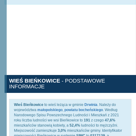
WIEŚ BIEŃKOWICE
- PODSTAWOWE
INFORMACJE
Wieś Bieńkowice
to wieś leżąca w gminie
Drwinia
. Należy do
województwa
małopolskiego
,
powiatu bocheńskiego
. Według
Narodowego Spisu Powszechnego Ludności i Mieszkań z 2021
roku liczba ludności we wsi Bieńkowice to
191
z czego
47,6%
mieszkańców stanowią kobiety, a
52,4%
ludności to mężczyźni.
Miejscowość zamieszkuje
3,0%
mieszkańców gminy. Identyfikator
miejscowości Bieńkowice w systemie
SIMC
to
0317139
, a