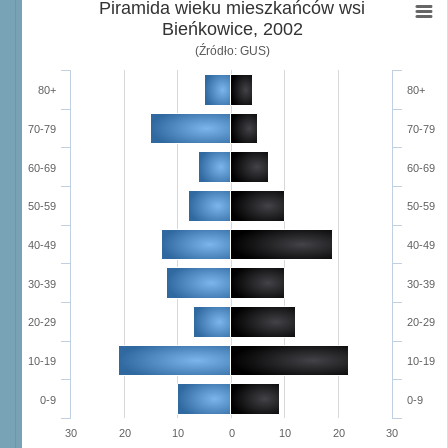
Piramida wieku mieszkańców wsi
Bieńkowice, 2002
(Źródło: GUS)
80+
80+
70-79
70-79
60-69
60-69
50-59
50-59
40-49
40-49
30-39
30-39
20-29
20-29
10-19
10-19
0-9
0-9
30
20
10
0
10
20
30