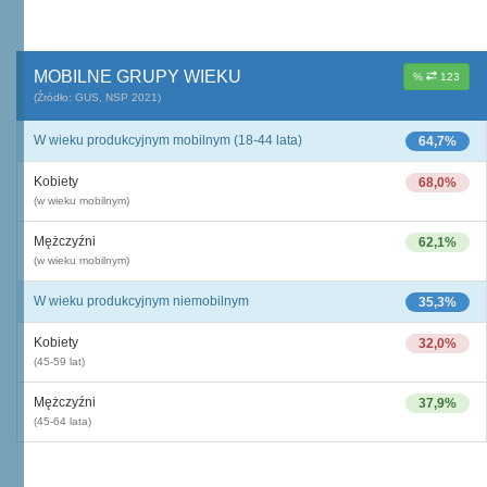
MOBILNE GRUPY WIEKU
%
123
(Źródło: GUS, NSP 2021)
W wieku produkcyjnym mobilnym (18-44 lata)
64,7%
Kobiety
68,0%
(w wieku mobilnym)
Mężczyźni
62,1%
(w wieku mobilnym)
W wieku produkcyjnym niemobilnym
35,3%
Kobiety
32,0%
(45-59 lat)
Mężczyźni
37,9%
(45-64 lata)