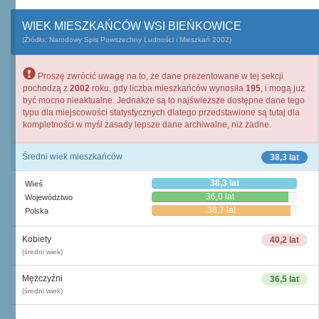
WIEK MIESZKAŃCÓW WSI BIEŃKOWICE
(Źródło: Narodowy Spis Powszechny Ludności i Mieszkań 2002)
Proszę zwrócić uwagę na to, że dane prezentowane w tej sekcji
pochodzą z
2002
roku, gdy liczba mieszkańców wynosiła
195
, i mogą już
być mocno nieaktualne. Jednakże są to najświeższe dostępne dane tego
typu dla miejscowości statystycznych dlatego przedstawione są tutaj dla
kompletności w myśl zasady lepsze dane archiwalne, niż żadne.
Średni wiek mieszkańców
38,3 lat
38,3 lat
Wieś
36,0 lat
Województwo
36,7 lat
Polska
Kobiety
40,2 lat
(średni wiek)
Mężczyźni
36,5 lat
(średni wiek)