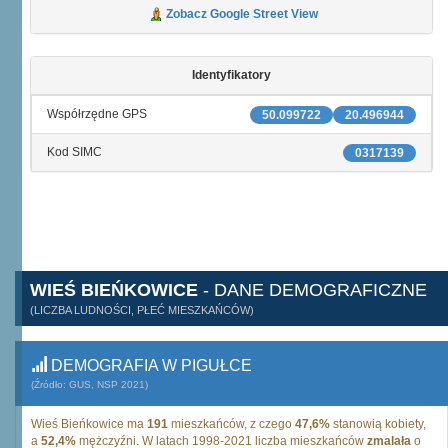
Zobacz Google Street View
Identyfikatory
Współrzędne GPS
50.099722
20.496944
Kod SIMC
0317139
WIEŚ BIEŃKOWICE
- DANE DEMOGRAFICZNE
(LICZBA LUDNOŚCI, PŁEĆ MIESZKAŃCÓW)
DEMOGRAFIA W PIGUŁCE
(Źródło: GUS, NSP 2021)
Wieś Bieńkowice ma
191
mieszkańców, z czego
47,6%
stanowią kobiety,
a
52,4%
mężczyźni. W latach 1998-2021 liczba mieszkańców
zmalała
o