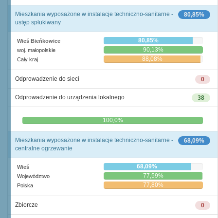
Mieszkania wyposażone w instalacje techniczno-sanitarne -
80,85%
ustęp spłukiwany
80,85%
Wieś Bieńkowice
90,13%
woj. małopolskie
88,08%
Cały kraj
Odprowadzenie do sieci
0
Odprowadzenie do urządzenia lokalnego
38
0,0%
100,0%
Mieszkania wyposażone w instalacje techniczno-sanitarne -
68,09%
centralne ogrzewanie
68,09%
Wieś
77,59%
Województwo
77,80%
Polska
Zbiorcze
0