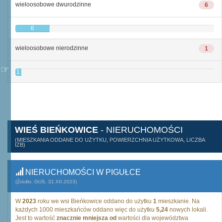
wieloosobowe dwurodzinne
6
6
wieloosobowe nierodzinne
1
1
WIEŚ BIEŃKOWICE
- NIERUCHOMOŚCI
(MIESZKANIA ODDANE DO UŻYTKU, POWIERZCHNIA UŻYTKOWA, LICZBA
IZB)
NIERUCHOMOŚCI W PIGUŁCE
(Źródło: GUS, 31.XII.2023)
W
2023
roku we wsi Bieńkowice oddano do użytku
1
mieszkanie. Na
każdych 1000 mieszkańców oddano więc do użytku
5,24
nowych lokali.
Jest to wartość
znacznie mniejsza od
wartości dla województwa