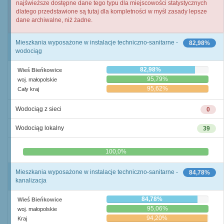
najświeższe dostępne dane tego typu dla miejscowości statystycznych
dlatego przedstawione są tutaj dla kompletności w myśl zasady lepsze
dane archiwalne, niż żadne.
Mieszkania wyposażone w instalacje techniczno-sanitarne -
82,98%
wodociąg
82,98%
Wieś Bieńkowice
95,79%
woj. małopolskie
95,62%
Cały kraj
Wodociąg z sieci
0
Wodociąg lokalny
39
0,0%
100,0%
Mieszkania wyposażone w instalacje techniczno-sanitarne -
84,78%
kanalizacja
84,78%
Wieś Bieńkowice
95,06%
woj. małopolskie
94,20%
Kraj