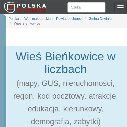
Pok
naw
Polska
Woj. małopolskie
Powiat bocheński
Gmina Drwinia
Wieś Bieńkowice
Wieś Bieńkowice w
liczbach
(mapy, GUS, nieruchomości,
regon, kod pocztowy, atrakcje,
edukacja, kierunkowy,
demografia, zabytki)