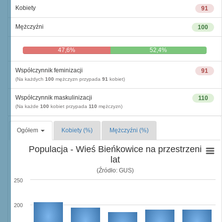
Kobiety
91
Mężczyźni
100
47,6%
52,4%
Współczynnik feminizacji
91
(Na każdych
100
mężczyzn przypada
91
kobiet)
Współczynnik maskulinizacji
110
(Na każde
100
kobiet przypada
110
mężczyzn)
Ogółem
Kobiety (%)
Mężczyźni (%)
Populacja - Wieś Bieńkowice na przestrzeni
lat
(Źródło: GUS)
250
200