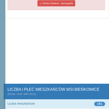
Gmina Drwinia - demogafia
LICZBA I PŁEĆ MIESZKAŃCÓW WSI BIEŃKOWICE
(Źródło: GUS, NSP 2021)
Liczba mieszkańców
191