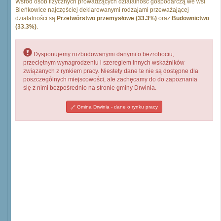
Wśród osób fizycznych prowadzących działalność gospodarczą we wsi
Bieńkowice najczęściej deklarowanymi rodzajami przeważającej
działalności są
Przetwórstwo przemysłowe (33.3%)
oraz
Budownictwo
(33.3%)
.
Dysponujemy rozbudowanymi danymi o bezrobociu,
przeciętnym wynagrodzeniu i szeregiem innych wskaźników
związanych z rynkiem pracy. Niestety dane te nie są dostępne dla
poszczególnych miejscowości, ale zachęcamy do do zapoznania
się z nimi bezpośrednio na stronie gminy Drwinia.
Gmina Drwinia - dane o rynku pracy