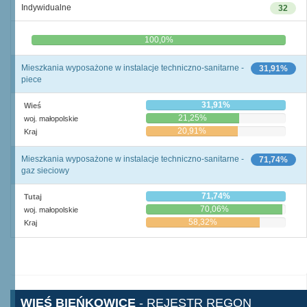
Indywidualne
32
0,0%
100,0%
Mieszkania wyposażone w instalacje techniczno-sanitarne -
31,91%
piece
31,91%
Wieś
21,25%
woj. małopolskie
20,91%
Kraj
Mieszkania wyposażone w instalacje techniczno-sanitarne -
71,74%
gaz sieciowy
71,74%
Tutaj
70,06%
woj. małopolskie
58,32%
Kraj
WIEŚ BIEŃKOWICE
- REJESTR REGON