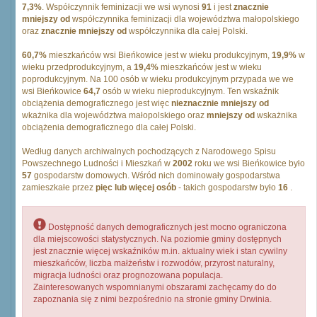
7,3%
. Współczynnik feminizacji we wsi wynosi
91
i jest
znacznie
mniejszy od
współczynnika feminizacji dla województwa małopolskiego
oraz
znacznie mniejszy od
współczynnika dla całej Polski.
60,7%
mieszkańców wsi Bieńkowice jest w wieku produkcyjnym,
19,9%
w
wieku przedprodukcyjnym, a
19,4%
mieszkańców jest w wieku
poprodukcyjnym. Na 100 osób w wieku produkcyjnym przypada we we
wsi Bieńkowice
64,7
osób w wieku nieprodukcyjnym. Ten wskaźnik
obciążenia demograficznego jest więc
nieznacznie mniejszy od
wkażnika dla województwa małopolskiego oraz
mniejszy od
wskażnika
obciążenia demograficznego dla całej Polski.
Według danych archiwalnych pochodzących z Narodowego Spisu
Powszechnego Ludności i Mieszkań w
2002
roku we wsi Bieńkowice było
57
gospodarstw domowych. Wśród nich dominowały gospodarstwa
zamieszkałe przez
pięc lub więcej osób
- takich gospodarstw było
16
.
Dostępność danych demograficznych jest mocno ograniczona
dla miejscowości statystycznych. Na poziomie gminy dostępnych
jest znacznie więcej wskaźników m.in. aktualny wiek i stan cywilny
mieszkańców, liczba małżeństw i rozwodów, przyrost naturalny,
migracja ludności oraz prognozowana populacja.
Zainteresowanych wspomnianymi obszarami zachęcamy do do
zapoznania się z nimi bezpośrednio na stronie gminy Drwinia.