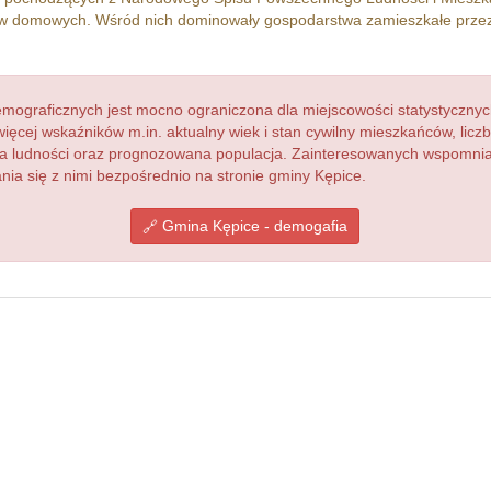
w domowych. Wśród nich dominowały gospodarstwa zamieszkałe prze
ograficznych jest mocno ograniczona dla miejscowości statystycznyc
więcej wskaźników m.in. aktualny wiek i stan cywilny mieszkańców, lic
acja ludności oraz prognozowana populacja. Zainteresowanych wspomn
a się z nimi bezpośrednio na stronie gminy Kępice.
Gmina Kępice - demogafia