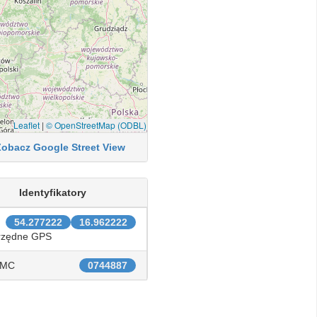
Leaflet
|
© OpenStreetMap (ODBL)
Zobacz Google Street View
Identyfikatory
54.277222
16.962222
rzędne GPS
IMC
0744887