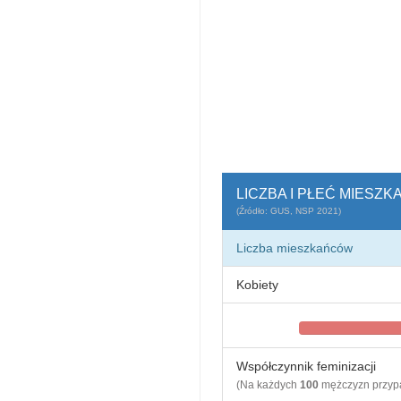
LICZBA I PŁEĆ MIESZ
(Źródło: GUS, NSP 2021)
Liczba mieszkańców
Kobiety
Współczynnik feminizacji
(Na każdych
100
mężczyzn przy