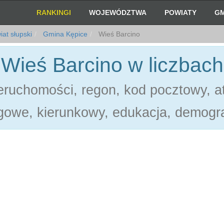
RANKINGI
WOJEWÓDZTWA
POWIATY
GM
at słupski
Gmina Kępice
Wieś Barcino
Wieś Barcino w liczbach
ruchomości, regon, kod pocztowy, at
gowe, kierunkowy, edukacja, demogra