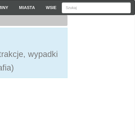
INY
MIASTA
WSIE
rakcje, wypadki
fia)