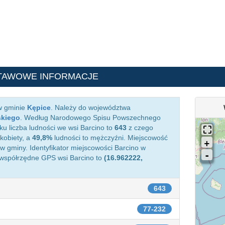
TAWOWE INFORMACJE
w gminie
Kępice
. Należy do województwa
skiego
. Według Narodowego Spisu Powszechnego
ku liczba ludności we wsi Barcino to
643
z czego
kobiety, a
49,8%
ludności to mężczyźni. Miejscowość
 gminy. Identyfikator miejscowości Barcino w
 współrzędne GPS wsi Barcino to
(16.962222,
643
77-232