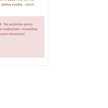
z
jedną osobę
- takich
h. Na poziomie gminy
zba małżeństw i rozwodów,
ianymi obszarami