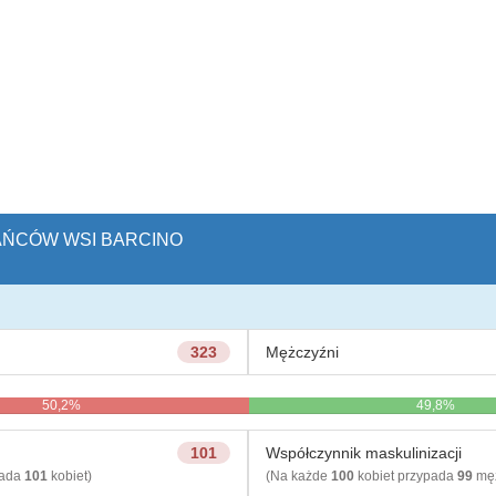
KAŃCÓW WSI BARCINO
323
Mężczyźni
50,2%
49,8%
101
Współczynnik maskulinizacji
pada
101
kobiet)
(Na każde
100
kobiet przypada
99
męż