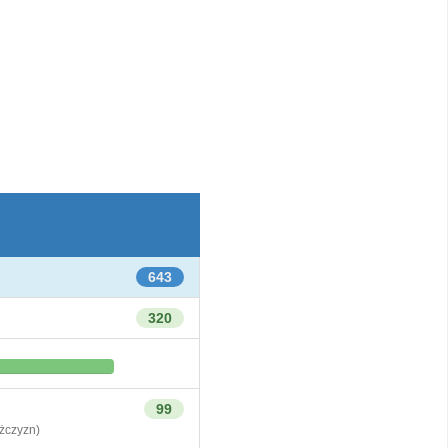
643
320
99
czyzn)