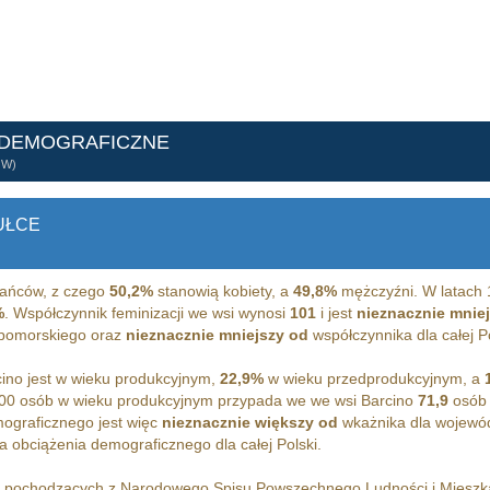
 DEMOGRAFICZNE
ÓW)
UŁCE
ańców, z czego
50,2%
stanowią kobiety, a
49,8%
mężczyźni. W latach 
%
. Współczynnik feminizacji we wsi wynosi
101
i jest
nieznacznie mnie
 pomorskiego oraz
nieznacznie mniejszy od
współczynnika dla całej Po
ino jest w wieku produkcyjnym,
22,9%
w wieku przedprodukcyjnym, a
00 osób w wieku produkcyjnym przypada we we wsi Barcino
71,9
osób 
ograficznego jest więc
nieznacznie większy od
wkażnika dla wojewó
 obciążenia demograficznego dla całej Polski.
h pochodzących z Narodowego Spisu Powszechnego Ludności i Miesz