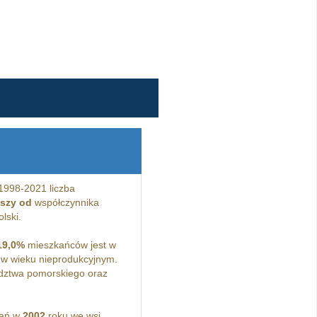
1998-2021 liczba
jszy od
współczynnika
lski.
19,0%
mieszkańców jest w
w wieku nieprodukcyjnym.
dztwa pomorskiego oraz
kań w
2002
roku we wsi