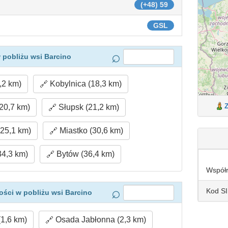
(+48) 59
GSL
 pobliżu wsi Barcino
,2 km)
Kobylnica (18,3 km)
20,7 km)
Słupsk (21,2 km)
25,1 km)
Miastko (30,6 km)
34,3 km)
Bytów (36,4 km)
Współ
Kod S
ści w pobliżu wsi Barcino
1,6 km)
Osada Jabłonna (2,3 km)