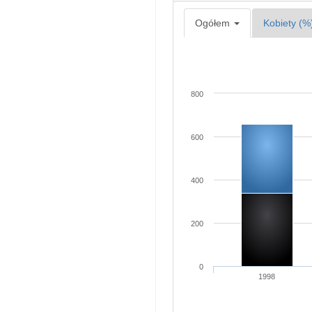
Ogółem
Kobiety (%
800
600
400
200
0
1998