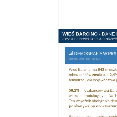
WIEŚ BARCINO
- DANE
(LICZBA LUDNOŚCI, PŁEĆ MIESZKAŃC
DEMOGRAFIA W PIG
(Źródło: GUS, NSP 2021)
Wieś Barcino ma
643
mieszk
mieszkańców
zmalała
o
2,4
feminizacji dla województwa
58,2%
mieszkańców wsi Barc
wieku poprodukcyjnym. Na 1
Ten wskaźnik obciążenia dem
porównywalny do
wskażnika
Według danych archiwalnyc