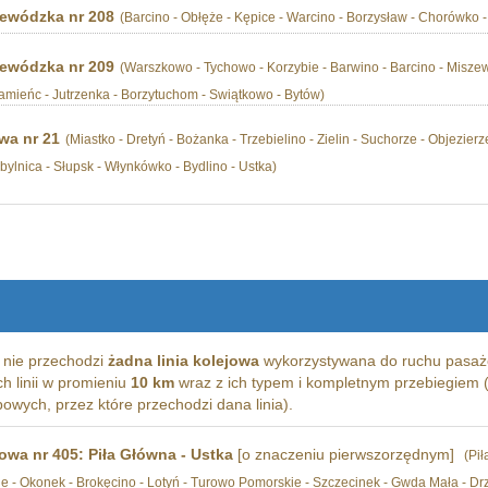
ewódzka nr 208
(Barcino - Obłęże - Kępice - Warcino - Borzysław - Chorówko -
ewódzka nr 209
(Warszkowo - Tychowo - Korzybie - Barwino - Barcino - Miszew
Kamieńc - Jutrzenka - Borzytuchom - Swiątkowo - Bytów)
wa nr 21
(Miastko - Dretyń - Bożanka - Trzebielino - Zielin - Suchorze - Objezier
ylnica - Słupsk - Włynkówko - Bydlino - Ustka)
nie przechodzi
żadna linia kolejowa
wykorzystywana do ruchu pasaże
ich linii w promieniu
10 km
wraz z ich typem i kompletnym przebiegiem (
wych, przez które przechodzi dana linia).
jowa nr 405: Piła Główna - Ustka
[o znaczeniu pierwszorzędnym]
(Pił
wie - Okonek - Brokęcino - Lotyń - Turowo Pomorskie - Szczecinek - Gwda Mała - Drz