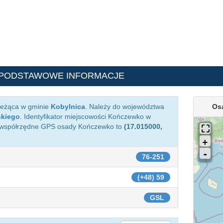
 PODSTAWOWE INFORMACJE
leżąca w gminie
Kobylnica
. Należy do województwa
Os
skiego
. Identyfikator miejscowości Kończewko w
 współrzędne GPS osady Kończewko to
(17.015000,
76-251
(+48) 59
GSL