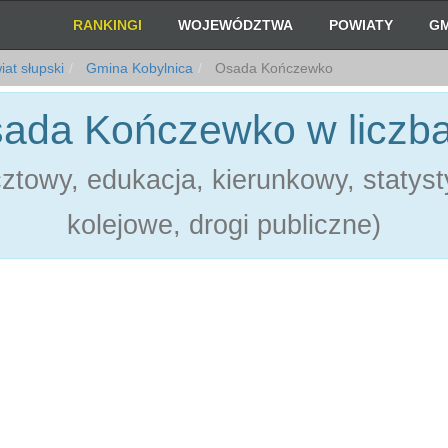
RANKINGI
WOJEWÓDZTWA
POWIATY
GM
at słupski
Gmina Kobylnica
Osada Kończewko
ada Kończewko w liczb
towy, edukacja, kierunkowy, statystyk
kolejowe, drogi publiczne)