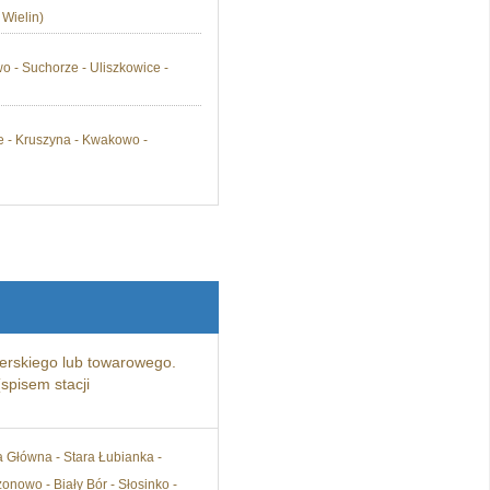
 Wielin)
o - Suchorze - Uliszkowice -
ze - Kruszyna - Kwakowo -
rskiego lub towarowego.
spisem stacji
a Główna - Stara Łubianka -
onowo - Biały Bór - Słosinko -