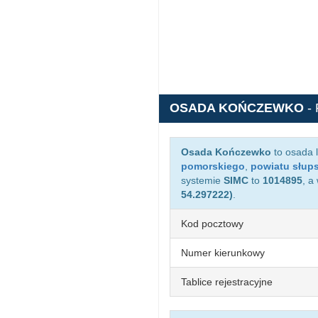
OSADA KOŃCZEWKO
-
Osada Kończewko
to osada 
pomorskiego
,
powiatu słup
systemie
SIMC
to
1014895
, a
54.297222)
.
Kod pocztowy
Numer kierunkowy
Tablice rejestracyjne