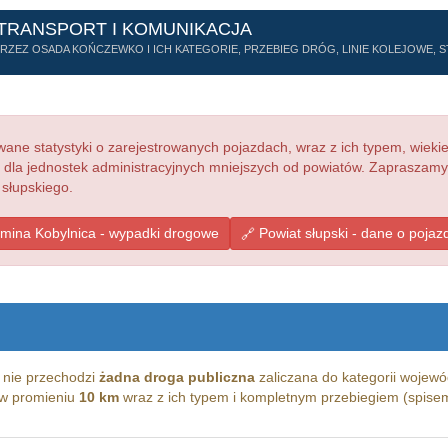
 TRANSPORT I KOMUNIKACJA
ZEZ OSADA KOŃCZEWKO I ICH KATEGORIE, PRZEBIEG DRÓG, LINIE KOLEJOWE, ST
ne statystyki o zarejestrowanych pojazdach, wraz z ich typem, wieki
e dla jednostek administracyjnych mniejszych od powiatów. Zapraszamy
 słupskiego.
mina Kobylnica - wypadki drogowe
Powiat słupski - dane o pojaz
nie przechodzi
żadna droga publiczna
zaliczana do kategorii wojewód
g w promieniu
10 km
wraz z ich typem i kompletnym przebiegiem (spisem