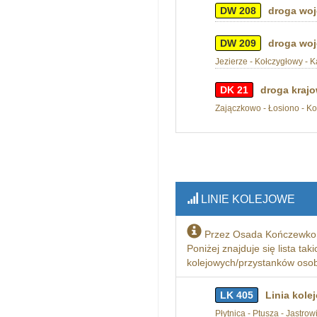
DW 208
droga woj
DW 209
droga woj
Jezierze - Kołczygłowy - 
DK 21
droga krajo
Zajączkowo - Łosiono - Kob
LINIE KOLEJOWE
Przez Osada Kończewko 
Poniżej znajduje się lista tak
kolejowych/przystanków osobo
LK 405
Linia kole
Płytnica - Ptusza - Jastro