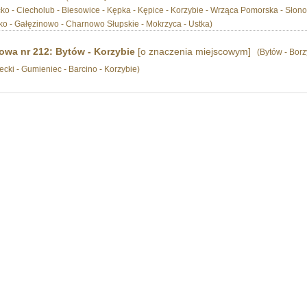
cko - Ciecholub - Biesowice - Kępka - Kępice - Korzybie - Wrząca Pomorska - Słono
nko - Gałęzinowo - Charnowo Słupskie - Mokrzyca - Ustka)
jowa nr 212: Bytów - Korzybie
[o znaczenia miejscowym]
(Bytów - Bor
tecki - Gumieniec - Barcino - Korzybie)