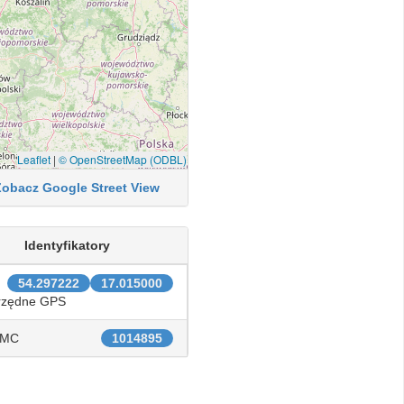
Leaflet
|
© OpenStreetMap (ODBL)
Zobacz Google Street View
Identyfikatory
54.297222
17.015000
rzędne GPS
IMC
1014895