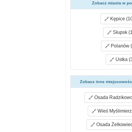
Zobacz miasta w p
Kępice (10
Słupsk (
Polanów (
Ustka (
Zobacz inne miejscowośc
Osada Radzikowo 
Wieś Myślimierz 
Osada Żelkowiec