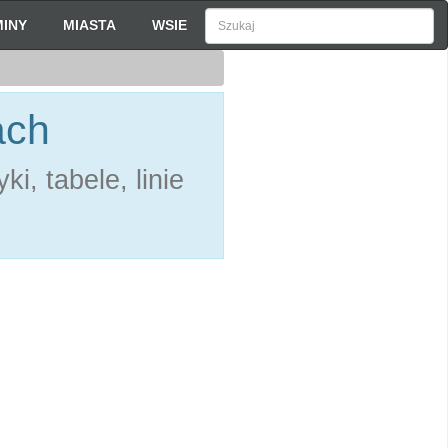
INY
MIASTA
WSIE
ach
i, tabele, linie