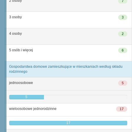
2 osoby
7
3 osoby
3
4 osoby
2
5 osób i więcej
6
Gospodarstwa domowe zamieszkujące w mieszkaniach według składu
rodzinnego
jednoosobowe
5
5
wieloosobowe jednorodzinne
17
17