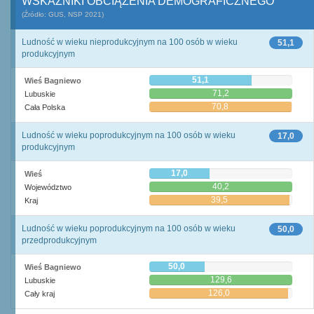
WSKAŹNIKI OBCIĄŻENIA DEMOGRAFICZNEGO
(Źródło: GUS, NSP 2021)
Ludność w wieku nieprodukcyjnym na 100 osób w wieku
51,1
produkcyjnym
51,1
Wieś Bagniewo
71,2
Lubuskie
70,8
Cała Polska
Ludność w wieku poprodukcyjnym na 100 osób w wieku
17,0
produkcyjnym
17,0
Wieś
40,2
Województwo
39,5
Kraj
Ludność w wieku poprodukcyjnym na 100 osób w wieku
50,0
przedprodukcyjnym
50,0
Wieś Bagniewo
129,6
Lubuskie
126,0
Cały kraj