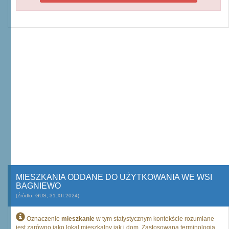
MIESZKANIA ODDANE DO UŻYTKOWANIA WE WSI
BAGNIEWO
(Źródło: GUS, 31.XII.2024)
Oznaczenie
mieszkanie
w tym statystycznym kontekście rozumiane
jest zarówno jako lokal mieszkalny jak i dom. Zastosowana terminologia