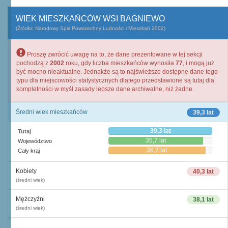
WIEK MIESZKAŃCÓW WSI BAGNIEWO
(Źródło: Narodowy Spis Powszechny Ludności i Mieszkań 2002)
Proszę zwrócić uwagę na to, że dane prezentowane w tej sekcji
pochodzą z
2002
roku, gdy liczba mieszkańców wynosiła
77
, i mogą już
być mocno nieaktualne. Jednakże są to najświeższe dostępne dane tego
typu dla miejscowości statystycznych dlatego przedstawione są tutaj dla
kompletności w myśl zasady lepsze dane archiwalne, niż żadne.
Średni wiek mieszkańców
39,3 lat
39,3 lat
Tutaj
35,7 lat
Województwo
36,7 lat
Cały kraj
Kobiety
40,3 lat
(średni wiek)
Mężczyźni
38,1 lat
(średni wiek)