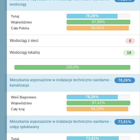
wodociąg
78,26%
Tutaj
97,89%
Województwo
95,62%
Cała Polska
Wodociąg z sieci
0
Wodociąg lokalny
18
0,0%
100,0%
Mieszkania wyposażone w instalacje techniczno-sanitarne -
78,26%
kanalizacja
78,26%
Wieś Bagniewo
97,41%
Województwo
94,20%
Cały kraj
Mieszkania wyposażone w instalacje techniczno-sanitarne -
73,91%
ustęp spłukiwany
73,91%
Tutaj