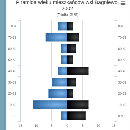
Piramida wieku mieszkańców wsi Bagniewo,
2002
(Źródło: GUS)
80+
80+
70-79
70-79
60-69
60-69
50-59
50-59
40-49
40-49
30-39
30-39
20-29
20-29
10-19
10-19
0-9
0-9
15
10
5
0
5
10
15