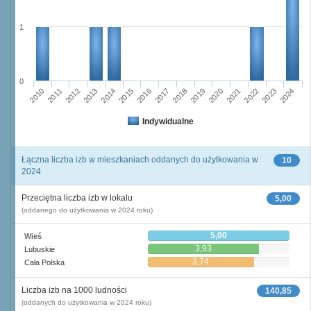
1
0
2016
2014
2015
2013
2012
2010
2011
2024
2023
2021
2022
2020
2019
2017
2018
Indywidualne
Łączna liczba izb w mieszkaniach oddanych do użytkowania w
10
2024
Przeciętna liczba izb w lokalu
5,00
(oddanego do użytkowania w 2024 roku)
5,00
Wieś
3,93
Lubuskie
3,74
Cała Polska
Liczba izb na 1000 ludności
140,85
(oddanych do użytkowania w 2024 roku)