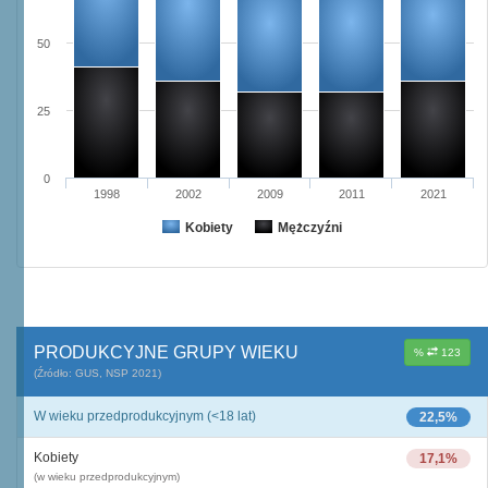
50
25
0
1998
2002
2009
2011
2021
Kobiety
Mężczyźni
PRODUKCYJNE GRUPY WIEKU
%
123
(Źródło: GUS, NSP 2021)
W wieku przedprodukcyjnym (<18 lat)
22,5%
Kobiety
17,1%
(w wieku przedprodukcyjnym)