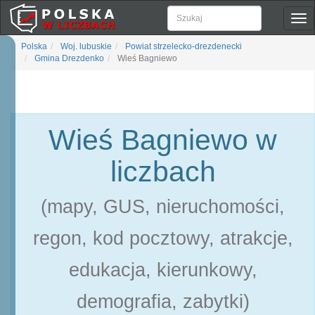
Pok
naw
Polska
Woj. lubuskie
Powiat strzelecko-drezdenecki
Gmina Drezdenko
Wieś Bagniewo
Wieś Bagniewo w
liczbach
(mapy, GUS, nieruchomości,
regon, kod pocztowy, atrakcje,
edukacja, kierunkowy,
demografia, zabytki)