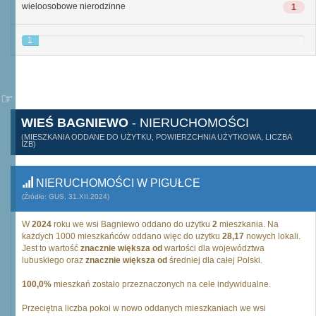
wieloosobowe nierodzinne
1
1
WIEŚ BAGNIEWO
- NIERUCHOMOŚCI
(MIESZKANIA ODDANE DO UŻYTKU, POWIERZCHNIA UŻYTKOWA, LICZBA
IZB)
NIERUCHOMOŚCI W PIGUŁCE
(Źródło: GUS, 31.XII.2024)
W
2024
roku we wsi Bagniewo oddano do użytku
2
mieszkania. Na
każdych 1000 mieszkańców oddano więc do użytku
28,17
nowych lokali.
Jest to wartość
znacznie większa od
wartości dla województwa
lubuskiego oraz
znacznie większa od
średniej dla całej Polski.
100,0%
mieszkań zostało przeznaczonych na cele indywidualne.
Przeciętna liczba pokoi w nowo oddanych mieszkaniach we wsi