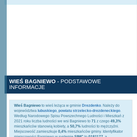
WIEŚ BAGNIEWO
- PODSTAWOWE
INFORMACJE
Wieś Bagniewo
to wieś leżąca w gminie
Drezdenko
. Należy do
województwa
lubuskiego
,
powiatu strzelecko-drezdeneckiego
.
Według Narodowego Spisu Powszechnego Ludności i Mieszkań z
2021 roku liczba ludności we wsi Bagniewo to
71
z czego
49,3%
mieszkańców stanowią kobiety, a
50,7%
ludności to mężczyźni.
Miejscowość zamieszkuje
0,4%
mieszkańców gminy. Identyfikator
miejscowości Bagniewo w systemie
SIMC
to
0181177
, a