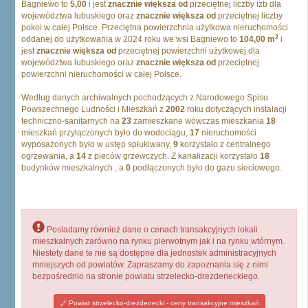
Bagniewo to
5,00
i jest
znacznie większa od
przeciętnej liczby izb dla
województwa lubuskiego oraz
znacznie większa od
przeciętnej liczby
pokoi w całej Polsce. Przeciętna powierzchnia użytkowa nieruchomości
2
oddanej do użytkowania w 2024 roku we wsi Bagniewo to
104,00 m
i
jest
znacznie większa od
przeciętnej powierzchni użytkowej dla
województwa lubuskiego oraz
znacznie większa od
przeciętnej
powierzchni nieruchomości w całej Polsce.
Według danych archiwalnych pochodzących z Narodowego Spisu
Powszechnego Ludności i Mieszkań z
2002
roku dotyczących instalacji
techniczno-sanitarnych na
23
zamieszkane wówczas mieszkania
18
mieszkań przyłączonych było do wodociągu,
17
nieruchomości
wyposażonych było w ustęp spłukiwany,
9
korzystało z centralnego
ogrzewania, a
14
z pieców grzewczych. Z kanalizacji korzystało
18
budynków mieszkalnych , a
0
podłączonych było do gazu sieciowego.
Posiadamy również dane o cenach transakcyjnych lokali
mieszkalnych zarówno na rynku pierwotnym jak i na rynku wtórnym.
Niestety dane te nie są dostępne dla jednostek administracyjnych
mniejszych od powiatów. Zapraszamy do zapoznania się z nimi
bezpośrednio na stronie powiatu strzelecko-drezdeneckiego.
Powiat strzelecko-drezdenecki - ceny transakcyjne mieszkań