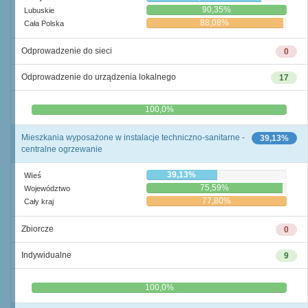
90,35%
Lubuskie
88,08%
Cała Polska
Odprowadzenie do sieci
0
Odprowadzenie do urządzenia lokalnego
17
0,0%
100,0%
Mieszkania wyposażone w instalacje techniczno-sanitarne -
39,13%
centralne ogrzewanie
39,13%
Wieś
75,59%
Województwo
77,80%
Cały kraj
Zbiorcze
0
Indywidualne
9
0,0%
100,0%