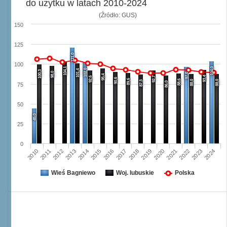
do użytku w latach 2010-2024
(Źródło: GUS)
150
125
121,0
100
104,1
104,0
102,0
101,4
100,3
98,0
97,0
95,4
93,4
92,6
92,7
90,6
89,6
88,6
88,0
88,0
87,3
86,0
75
50
45,0
25
0
2013
2020
2024
2016
2012
2019
2023
2015
2011
2018
2022
2014
2010
2017
2021
Wieś Bagniewo
Woj. lubuskie
Polska