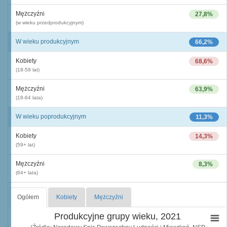
Mężczyźni
27,8%
(w wieku przedprodukcyjnym)
W wieku produkcyjnym
66,2%
Kobiety
68,6%
(18-59 lat)
Mężczyźni
63,9%
(18-64 lata)
W wieku poprodukcyjnym
11,3%
Kobiety
14,3%
(59+ lat)
Mężczyźni
8,3%
(64+ lata)
Ogółem
Kobiety
Mężczyźni
Produkcyjne grupy wieku, 2021