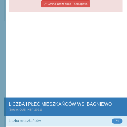
Gmina Drezdenko - demogafia
LICZBA I PŁEĆ MIESZKAŃCÓW WSI BAGNIEWO
(Źródło: GUS, NSP 2021)
Liczba mieszkańców
71