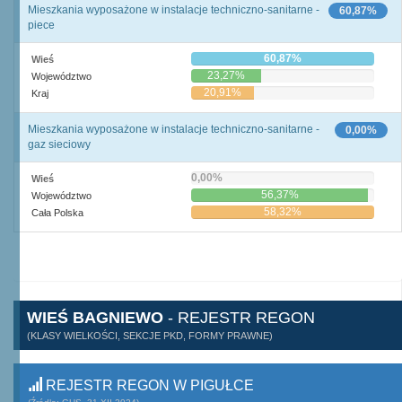
Mieszkania wyposażone w instalacje techniczno-sanitarne -
60,87%
piece
60,87%
Wieś
23,27%
Województwo
20,91%
Kraj
Mieszkania wyposażone w instalacje techniczno-sanitarne -
0,00%
gaz sieciowy
0,00%
Wieś
56,37%
Województwo
58,32%
Cała Polska
WIEŚ BAGNIEWO
- REJESTR REGON
(KLASY WIELKOŚCI, SEKCJE PKD, FORMY PRAWNE)
REJESTR REGON W PIGUŁCE