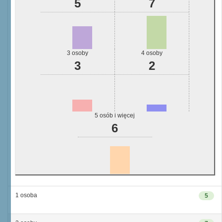
5
7
3 osoby
4 osoby
3
2
5 osób i więcej
6
1 osoba
5