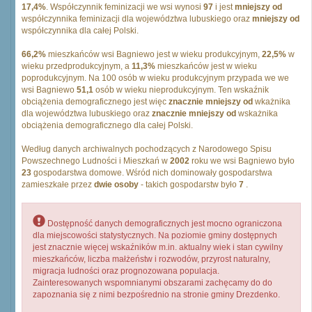
17,4%
. Współczynnik feminizacji we wsi wynosi
97
i jest
mniejszy od
współczynnika feminizacji dla województwa lubuskiego oraz
mniejszy od
współczynnika dla całej Polski.
66,2%
mieszkańców wsi Bagniewo jest w wieku produkcyjnym,
22,5%
w
wieku przedprodukcyjnym, a
11,3%
mieszkańców jest w wieku
poprodukcyjnym. Na 100 osób w wieku produkcyjnym przypada we we
wsi Bagniewo
51,1
osób w wieku nieprodukcyjnym. Ten wskaźnik
obciążenia demograficznego jest więc
znacznie mniejszy od
wkażnika
dla województwa lubuskiego oraz
znacznie mniejszy od
wskażnika
obciążenia demograficznego dla całej Polski.
Według danych archiwalnych pochodzących z Narodowego Spisu
Powszechnego Ludności i Mieszkań w
2002
roku we wsi Bagniewo było
23
gospodarstwa domowe. Wśród nich dominowały gospodarstwa
zamieszkałe przez
dwie osoby
- takich gospodarstw było
7
.
Dostępność danych demograficznych jest mocno ograniczona
dla miejscowości statystycznych. Na poziomie gminy dostępnych
jest znacznie więcej wskaźników m.in. aktualny wiek i stan cywilny
mieszkańców, liczba małżeństw i rozwodów, przyrost naturalny,
migracja ludności oraz prognozowana populacja.
Zainteresowanych wspomnianymi obszarami zachęcamy do do
zapoznania się z nimi bezpośrednio na stronie gminy Drezdenko.