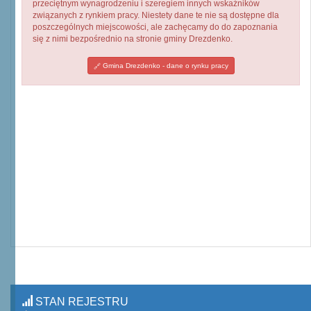
przeciętnym wynagrodzeniu i szeregiem innych wskaźników
związanych z rynkiem pracy. Niestety dane te nie są dostępne dla
poszczególnych miejscowości, ale zachęcamy do do zapoznania
się z nimi bezpośrednio na stronie gminy Drezdenko.
Gmina Drezdenko - dane o rynku pracy
STAN REJESTRU