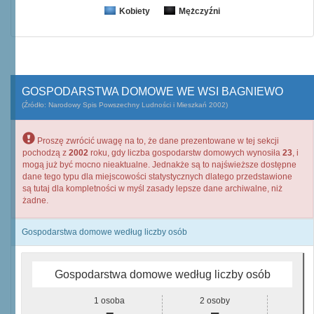
Kobiety
Mężczyźni
GOSPODARSTWA DOMOWE WE WSI BAGNIEWO
(Źródło: Narodowy Spis Powszechny Ludności i Mieszkań 2002)
Proszę zwrócić uwagę na to, że dane prezentowane w tej sekcji
pochodzą z
2002
roku, gdy liczba gospodarstw domowych wynosiła
23
, i
mogą już być mocno nieaktualne. Jednakże są to najświeższe dostępne
dane tego typu dla miejscowości statystycznych dlatego przedstawione
są tutaj dla kompletności w myśl zasady lepsze dane archiwalne, niż
żadne.
Gospodarstwa domowe według liczby osób
Gospodarstwa domowe według liczby osób
1 osoba
2 osoby