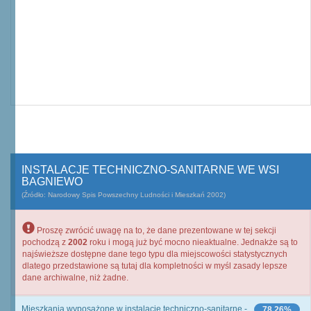
INSTALACJE TECHNICZNO-SANITARNE WE WSI
BAGNIEWO
(Źródło: Narodowy Spis Powszechny Ludności i Mieszkań 2002)
Proszę zwrócić uwagę na to, że dane prezentowane w tej sekcji
pochodzą z
2002
roku i mogą już być mocno nieaktualne. Jednakże są to
najświeższe dostępne dane tego typu dla miejscowości statystycznych
dlatego przedstawione są tutaj dla kompletności w myśl zasady lepsze
dane archiwalne, niż żadne.
Mieszkania wyposażone w instalacje techniczno-sanitarne -
78,26%