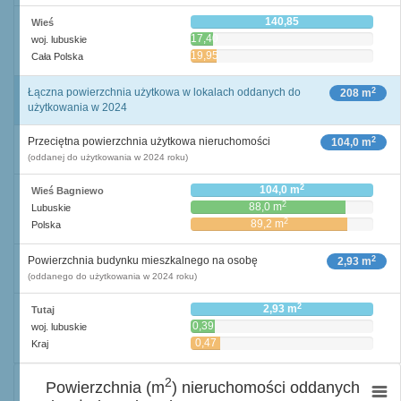
140,85
Wieś
17,40
woj. lubuskie
19,95
Cała Polska
2
Łączna powierzchnia użytkowa w lokalach oddanych do
208 m
użytkowania w 2024
2
Przeciętna powierzchnia użytkowa nieruchomości
104,0 m
(oddanej do użytkowania w 2024 roku)
2
104,0 m
Wieś Bagniewo
2
88,0 m
Lubuskie
2
89,2 m
Polska
2
Powierzchnia budynku mieszkalnego na osobę
2,93 m
(oddanego do użytkowania w 2024 roku)
2
2,93 m
Tutaj
0,39
woj. lubuskie
2
m
0,47
Kraj
2
m
2
Powierzchnia (m
) nieruchomości oddanych