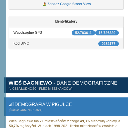
Zobacz Google Street View
Identyfikatory
Współrzędne GPS
52.783611
15.726389
Kod SIMC
0181177
WIEŚ BAGNIEWO
- DANE DEMOGRAFICZNE
(LICZBA LUDNOŚCI, PŁEĆ MIESZKAŃCÓW)
DEMOGRAFIA W PIGUŁCE
(Źródło: GUS, NSP 2021)
Wieś Bagniewo ma
71
mieszkańców, z czego
49,3%
stanowią kobiety, a
50,7%
mężczyźni. W latach 1998-2021 liczba mieszkańców
zmalała
o