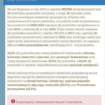
(Źródło: GUS, 31.XII.2024)
We wsi Bagniewo w roku 2024 w rejestrze
REGON
zarejestrowanych było
10
podmiotów gospodarki narodowej, z czego
10
stanowiły osoby
fizyczne prowadzące działalność gospodarczą. W tymże roku
zarejestrowano
0
nowych podmiotów, a
1
podmiot został wyrejestrowany.
Na przestrzeni lat
2009
-
2024
najwięcej (
3
) podmiotów zarejestrowano w
roku
2010
, a najmniej (
0
) w roku
2024
. W tym samym okresie najwięcej
(
2
) podmiotów wykreślono z rejestru REGON w
2017
roku, najmniej (
0
)
podmiotów wyrejestrowano natomiast w
2022
roku. Analizując rejestr pod
kątem liczby zatrudnionych pracowników można stwierdzić, że najwięcej
(
10
) jest
mikro-przedsiębiorstw
, zatrudniających 0 - 9 pracowników.
10,0%
(
1
) podmiotów jako rodzaj działalności deklarowało
rolnictwo,
leśnictwo, łowiectwo i rybactwo
, jako
przemysł i budownictwo
swój
rodzaj działalności deklarowało
30,0%
(
3
) podmiotów, a
60,0%
(
6
)
podmiotów w rejestrze zakwalifikowana jest jako
pozostała działalność
.
Wśród osób fizycznych prowadzących działalność gospodarczą we wsi
Bagniewo najczęściej deklarowanymi rodzajami przeważającej
działalności są
Handel hurtowy i detaliczny; naprawa pojazdów
samochodowych, włączając motocykle (50.0%)
oraz
Przetwórstwo
przemysłowe (20.0%)
.
Dysponujemy rozbudowanymi danymi o bezrobociu,