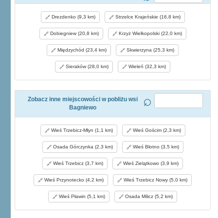
Drezdenko (9,3 km)
Strzelce Krajeńskie (16,8 km)
Dobiegniew (20,8 km)
Krzyż Wielkopolski (22,0 km)
Międzychód (23,4 km)
Skwierzyna (25,3 km)
Sieraków (28,0 km)
Wieleń (32,3 km)
Zobacz inne miejscowości w pobliżu wsi
Bagniewo
Wieś Trzebicz-Młyn (1,1 km)
Wieś Gościm (2,3 km)
Osada Górczynka (2,3 km)
Wieś Błotno (3,5 km)
Wieś Trzebicz (3,7 km)
Wieś Zielątkowo (3,9 km)
Wieś Przynotecko (4,2 km)
Wieś Trzebicz Nowy (5,0 km)
Wieś Pławin (5,1 km)
Osada Milicz (5,2 km)