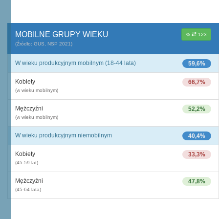
MOBILNE GRUPY WIEKU
%
123
(Źródło: GUS, NSP 2021)
W wieku produkcyjnym mobilnym (18-44 lata)
59,6%
Kobiety
66,7%
(w wieku mobilnym)
Mężczyźni
52,2%
(w wieku mobilnym)
W wieku produkcyjnym niemobilnym
40,4%
Kobiety
33,3%
(45-59 lat)
Mężczyźni
47,8%
(45-64 lata)