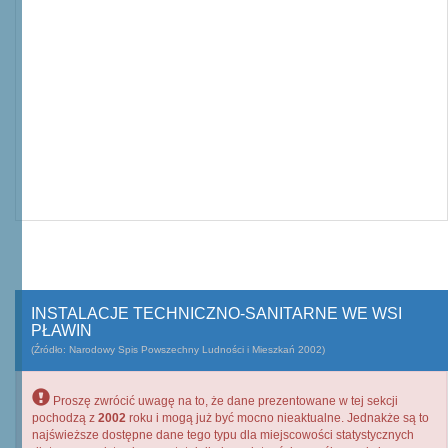
INSTALACJE TECHNICZNO-SANITARNE WE WSI
PŁAWIN
(Źródło: Narodowy Spis Powszechny Ludności i Mieszkań 2002)
Proszę zwrócić uwagę na to, że dane prezentowane w tej sekcji
pochodzą z
2002
roku i mogą już być mocno nieaktualne. Jednakże są to
najświeższe dostępne dane tego typu dla miejscowości statystycznych