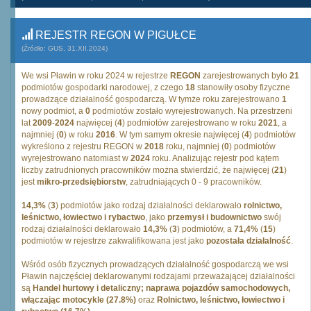
REJESTR REGON W PIGUŁCE
(Źródło: GUS, 31.XII.2024)
We wsi Pławin w roku 2024 w rejestrze
REGON
zarejestrowanych było
21
podmiotów gospodarki narodowej, z czego
18
stanowiły osoby fizyczne
prowadzące działalność gospodarczą. W tymże roku zarejestrowano
1
nowy podmiot, a
0
podmiotów zostało wyrejestrowanych. Na przestrzeni
lat
2009
-
2024
najwięcej (
4
) podmiotów zarejestrowano w roku
2021
, a
najmniej (
0
) w roku
2016
. W tym samym okresie najwięcej (
4
) podmiotów
wykreślono z rejestru REGON w
2018
roku, najmniej (
0
) podmiotów
wyrejestrowano natomiast w
2024
roku. Analizując rejestr pod kątem
liczby zatrudnionych pracowników można stwierdzić, że najwięcej (
21
)
jest
mikro-przedsiębiorstw
, zatrudniających 0 - 9 pracowników.
14,3%
(
3
) podmiotów jako rodzaj działalności deklarowało
rolnictwo,
leśnictwo, łowiectwo i rybactwo
, jako
przemysł i budownictwo
swój
rodzaj działalności deklarowało
14,3%
(
3
) podmiotów, a
71,4%
(
15
)
podmiotów w rejestrze zakwalifikowana jest jako
pozostała działalność
.
Wśród osób fizycznych prowadzących działalność gospodarczą we wsi
Pławin najczęściej deklarowanymi rodzajami przeważającej działalności
są
Handel hurtowy i detaliczny; naprawa pojazdów samochodowych,
włączając motocykle (27.8%)
oraz
Rolnictwo, leśnictwo, łowiectwo i