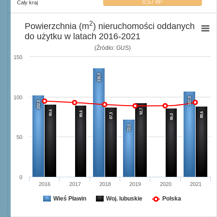
2
0,57 m
Cały kraj
2
Powierzchnia (m
) nieruchomości oddanych
do użytku w latach 2016-2021
(Źródło: GUS)
150
136,0
100
107,0
102,0
92,7
90,6
89,6
88,6
87,3
86,0
72,0
50
0
2016
2017
2018
2019
2020
2021
Wieś Pławin
Woj. lubuskie
Polska