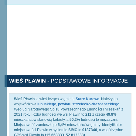
WIEŚ PŁAWIN
- PODSTAWOWE INFORMACJE
Wieś Pławin
to wieś leżąca w gminie
Stare Kurowo
. Należy do
województwa
lubuskiego
,
powiatu strzelecko-drezdeneckiego
.
Według Narodowego Spisu Powszechnego Ludności i Mieszkań z
2021 roku liczba ludności we wsi Pławin to
211
z czego
49,8%
mieszkańców stanowią kobiety, a
50,2%
ludności to mężczyźni.
Miejscowość zamieszkuje
5,4%
mieszkańców gminy. Identyfikator
miejscowości Pławin w systemie
SIMC
to
0187346
, a współrzędne
GPS wsi Pławin to
(15.668333, 52.813333)
.