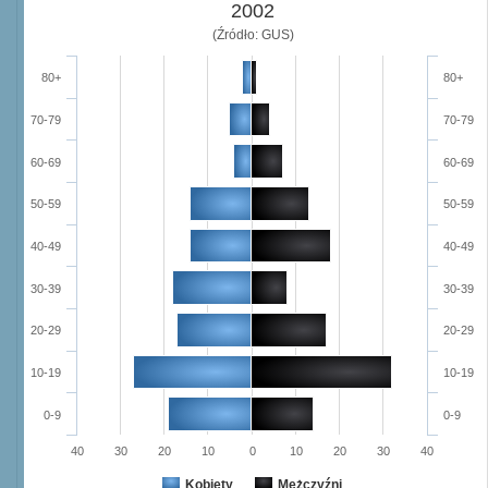
2002
(Źródło: GUS)
80+
80+
70-79
70-79
60-69
60-69
50-59
50-59
40-49
40-49
30-39
30-39
20-29
20-29
10-19
10-19
0-9
0-9
40
30
20
10
0
10
20
30
40
Kobiety
Mężczyźni