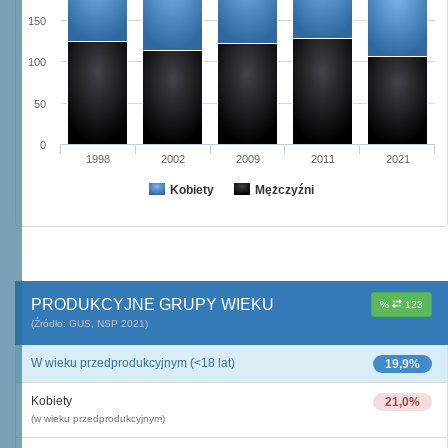
150
100
50
0
1998
2002
2009
2011
2021
Kobiety
Mężczyźni
PRODUKCYJNE GRUPY WIEKU
%
123
(Źródło: GUS, NSP 2021)
W wieku przedprodukcyjnym (<18 lat)
19,9%
Kobiety
21,0%
(w wieku przedprodukcyjnym)