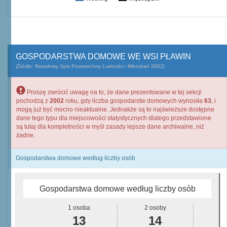
GOSPODARSTWA DOMOWE WE WSI PŁAWIN
(Źródło: Narodowy Spis Powszechny Ludności i Mieszkań 2002)
Proszę zwrócić uwagę na to, że dane prezentowane w tej sekcji
pochodzą z
2002
roku, gdy liczba gospodarstw domowych wynosiła
63
, i
mogą już być mocno nieaktualne. Jednakże są to najświeższe dostępne
dane tego typu dla miejscowości statystycznych dlatego przedstawione
są tutaj dla kompletności w myśl zasady lepsze dane archiwalne, niż
żadne.
Gospodarstwa domowe według liczby osób
Gospodarstwa domowe według liczby osób
1 osoba
2 osoby
13
14