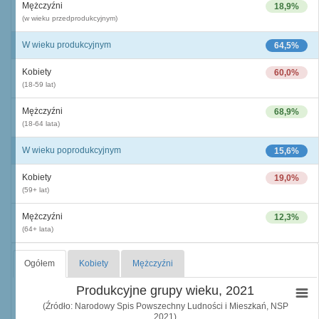
Mężczyźni
18,9%
(w wieku przedprodukcyjnym)
W wieku produkcyjnym
64,5%
Kobiety
60,0%
(18-59 lat)
Mężczyźni
68,9%
(18-64 lata)
W wieku poprodukcyjnym
15,6%
Kobiety
19,0%
(59+ lat)
Mężczyźni
12,3%
(64+ lata)
Ogółem
Kobiety
Mężczyźni
Produkcyjne grupy wieku, 2021
(Źródło: Narodowy Spis Powszechny Ludności i Mieszkań, NSP
2021)