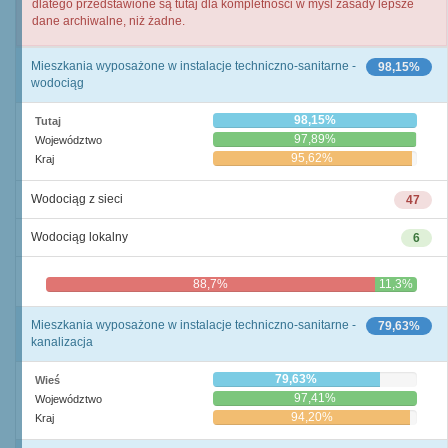
dlatego przedstawione są tutaj dla kompletności w myśl zasady lepsze
dane archiwalne, niż żadne.
Mieszkania wyposażone w instalacje techniczno-sanitarne -
98,15%
wodociąg
98,15%
Tutaj
97,89%
Województwo
95,62%
Kraj
Wodociąg z sieci
47
Wodociąg lokalny
6
88,7%
11,3%
Mieszkania wyposażone w instalacje techniczno-sanitarne -
79,63%
kanalizacja
79,63%
Wieś
97,41%
Województwo
94,20%
Kraj