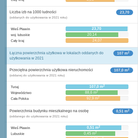
Liczba izb na 1000 ludności
23,70
(oddanych do użytkowania w 2021 roku)
23,70
Wieś Pławin
20,14
woj. lubuskie
24,07
Cały kraj
2
Łączna powierzchnia użytkowa w lokalach oddanych do
107 m
użytkowania w 2021
2
Przeciętna powierzchnia użytkowa nieruchomości
107,0 m
(oddanej do użytkowania w 2021 roku)
2
107,0 m
Tutaj
2
88,6 m
Województwo
2
92,9 m
Cała Polska
2
Powierzchnia budynku mieszkalnego na osobę
0,51 m
(oddanego do użytkowania w 2021 roku)
2
0,51 m
Wieś Pławin
2
0,45 m
Lubuskie