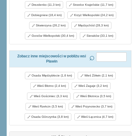
Drezdenko (11,3 km)
Strzelce Krajeńskie (11,7 km)
Dobiegniew (18,4 km)
Krzyż Wielkopolski (24,2 km)
Skwierzyna (26,2 km)
Międzychód (28,3 km)
Gorzów Wielkopolski (30,4 km)
Sieraków (33,1 km)
Zobacz inne miejscowości w pobliżu wsi
Pławin
Osada Międzybłocie (1,6 km)
Wieś Żółwin (2,1 km)
Wieś Błotno (2,4 km)
Wieś Zagaje (3,2 km)
Wieś Gościmiec (3,3 km)
Wieś Błotnica (3,5 km)
Wieś Rzekcin (3,5 km)
Wieś Przynotecko (3,7 km)
Osada Górczynka (3,8 km)
Wieś Łącznica (4,7 km)