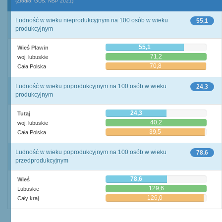
(Źródło: GUS, NSP 2021)
Ludność w wieku nieprodukcyjnym na 100 osób w wieku
55,1
produkcyjnym
55,1
Wieś Pławin
71,2
woj. lubuskie
70,8
Cała Polska
Ludność w wieku poprodukcyjnym na 100 osób w wieku
24,3
produkcyjnym
24,3
Tutaj
40,2
woj. lubuskie
39,5
Cała Polska
Ludność w wieku poprodukcyjnym na 100 osób w wieku
78,6
przedprodukcyjnym
78,6
Wieś
129,6
Lubuskie
126,0
Cały kraj