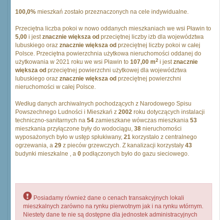
100,0%
mieszkań zostało przeznaczonych na cele indywidualne.
Przeciętna liczba pokoi w nowo oddanych mieszkaniach we wsi Pławin to
5,00
i jest
znacznie większa od
przeciętnej liczby izb dla województwa
lubuskiego oraz
znacznie większa od
przeciętnej liczby pokoi w całej
Polsce. Przeciętna powierzchnia użytkowa nieruchomości oddanej do
2
użytkowania w 2021 roku we wsi Pławin to
107,00 m
i jest
znacznie
większa od
przeciętnej powierzchni użytkowej dla województwa
lubuskiego oraz
znacznie większa od
przeciętnej powierzchni
nieruchomości w całej Polsce.
Według danych archiwalnych pochodzących z Narodowego Spisu
Powszechnego Ludności i Mieszkań z
2002
roku dotyczących instalacji
techniczno-sanitarnych na
54
zamieszkane wówczas mieszkania
53
mieszkania przyłączone były do wodociągu,
38
nieruchomości
wyposażonych było w ustęp spłukiwany,
21
korzystało z centralnego
ogrzewania, a
29
z pieców grzewczych. Z kanalizacji korzystały
43
budynki mieszkalne , a
0
podłączonych było do gazu sieciowego.
Posiadamy również dane o cenach transakcyjnych lokali
mieszkalnych zarówno na rynku pierwotnym jak i na rynku wtórnym.
Niestety dane te nie są dostępne dla jednostek administracyjnych