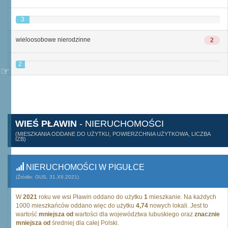
3
wieloosobowe nierodzinne
2
2
WIEŚ PŁAWIN
- NIERUCHOMOŚCI
(MIESZKANIA ODDANE DO UŻYTKU, POWIERZCHNIA UŻYTKOWA, LICZBA
IZB)
NIERUCHOMOŚCI W PIGUŁCE
(Źródło: GUS, 31.XII.2021)
W
2021
roku we wsi Pławin oddano do użytku
1
mieszkanie. Na każdych
1000 mieszkańców oddano więc do użytku
4,74
nowych lokali. Jest to
wartość
mniejsza od
wartości dla województwa lubuskiego oraz
znacznie
mniejsza od
średniej dla całej Polski.