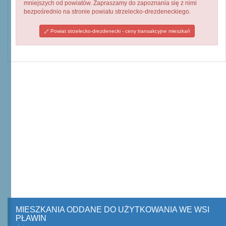
mniejszych od powiatów. Zapraszamy do zapoznania się z nimi
bezpośrednio na stronie powiatu strzelecko-drezdeneckiego.
Powiat strzelecko-drezdenecki - ceny transakcyjne mieszkań
MIESZKANIA ODDANE DO UŻYTKOWANIA WE WSI
PŁAWIN