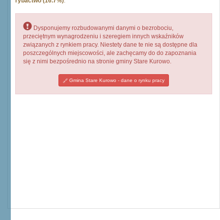
rybactwo (16.7%)
.
Dysponujemy rozbudowanymi danymi o bezrobociu,
przeciętnym wynagrodzeniu i szeregiem innych wskaźników
związanych z rynkiem pracy. Niestety dane te nie są dostępne dla
poszczególnych miejscowości, ale zachęcamy do do zapoznania
się z nimi bezpośrednio na stronie gminy Stare Kurowo.
Gmina Stare Kurowo - dane o rynku pracy