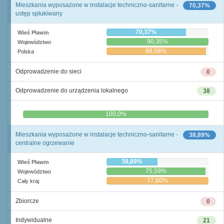
Mieszkania wyposażone w instalacje techniczno-sanitarne -
70,37%
ustęp spłukiwany
70,37%
Wieś Pławin
90,35%
Województwo
88,08%
Polska
Odprowadzenie do sieci
0
Odprowadzenie do urządzenia lokalnego
38
0,0%
100,0%
Mieszkania wyposażone w instalacje techniczno-sanitarne -
38,89%
centralne ogrzewanie
38,89%
Wieś Pławin
75,59%
Województwo
77,80%
Cały kraj
Zbiorcze
0
Indywidualne
21