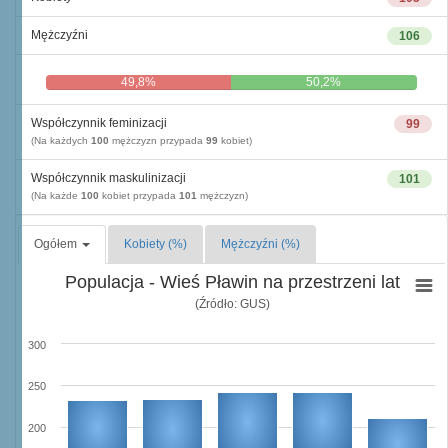
Mężczyźni
106
49,8%
50,2%
Współczynnik feminizacji
99
(Na każdych
100
mężczyzn przypada
99
kobiet)
Współczynnik maskulinizacji
101
(Na każde
100
kobiet przypada
101
mężczyzn)
Ogółem
Kobiety (%)
Mężczyźni (%)
Populacja - Wieś Pławin na przestrzeni lat
(Źródło: GUS)
300
250
200