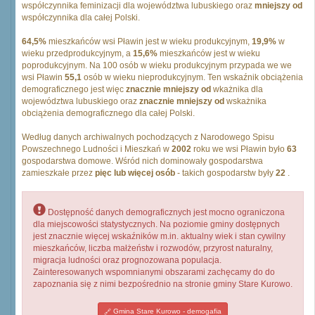
współczynnika feminizacji dla województwa lubuskiego oraz
mniejszy od
współczynnika dla całej Polski.
64,5%
mieszkańców wsi Pławin jest w wieku produkcyjnym,
19,9%
w
wieku przedprodukcyjnym, a
15,6%
mieszkańców jest w wieku
poprodukcyjnym. Na 100 osób w wieku produkcyjnym przypada we we
wsi Pławin
55,1
osób w wieku nieprodukcyjnym. Ten wskaźnik obciążenia
demograficznego jest więc
znacznie mniejszy od
wkażnika dla
województwa lubuskiego oraz
znacznie mniejszy od
wskażnika
obciążenia demograficznego dla całej Polski.
Według danych archiwalnych pochodzących z Narodowego Spisu
Powszechnego Ludności i Mieszkań w
2002
roku we wsi Pławin było
63
gospodarstwa domowe. Wśród nich dominowały gospodarstwa
zamieszkałe przez
pięc lub więcej osób
- takich gospodarstw były
22
.
Dostępność danych demograficznych jest mocno ograniczona
dla miejscowości statystycznych. Na poziomie gminy dostępnych
jest znacznie więcej wskaźników m.in. aktualny wiek i stan cywilny
mieszkańców, liczba małżeństw i rozwodów, przyrost naturalny,
migracja ludności oraz prognozowana populacja.
Zainteresowanych wspomnianymi obszarami zachęcamy do do
zapoznania się z nimi bezpośrednio na stronie gminy Stare Kurowo.
Gmina Stare Kurowo - demogafia