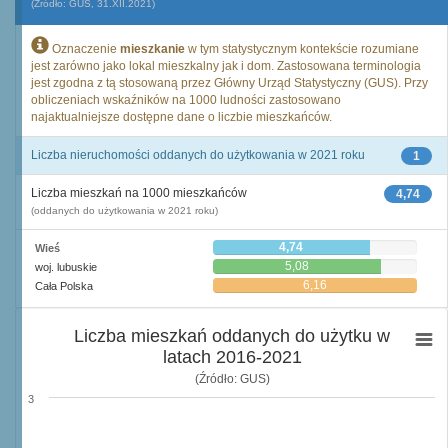
(Źródło: GUS, 31.XII.2021)
Oznaczenie
mieszkanie
w tym statystycznym kontekście rozumiane
jest zarówno jako lokal mieszkalny jak i dom. Zastosowana terminologia
jest zgodna z tą stosowaną przez Główny Urząd Statystyczny (GUS). Przy
obliczeniach wskaźników na 1000 ludności zastosowano
najaktualniejsze dostępne dane o liczbie mieszkańców.
Liczba nieruchomości oddanych do użytkowania w 2021 roku
1
Liczba mieszkań na 1000 mieszkańców
4,74
(oddanych do użytkowania w 2021 roku)
4,74
Wieś
5,08
woj. lubuskie
6,16
Cała Polska
Liczba mieszkań oddanych do użytku w
latach 2016-2021
(Źródło: GUS)
3