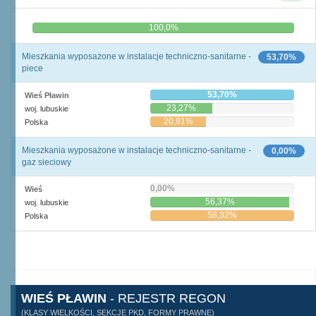
0,0%
100,0%
Mieszkania wyposażone w instalacje techniczno-sanitarne -
53,70%
piece
53,70%
Wieś Pławin
23,27%
woj. lubuskie
20,91%
Polska
Mieszkania wyposażone w instalacje techniczno-sanitarne -
0,00%
gaz sieciowy
0,00%
Wieś
56,37%
woj. lubuskie
58,32%
Polska
WIEŚ PŁAWIN
- REJESTR REGON
(KLASY WIELKOŚCI, SEKCJE PKD, FORMY PRAWNE)