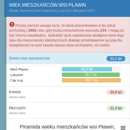
WIEK MIESZKAŃCÓW WSI PŁAWIN
(Źródło: Narodowy Spis Powszechny Ludności i Mieszkań 2002)
Proszę zwrócić uwagę na to, że dane prezentowane w tej sekcji
pochodzą z
2002
roku, gdy liczba mieszkańców wynosiła
234
, i mogą już
być mocno nieaktualne. Jednakże są to najświeższe dostępne dane tego
typu dla miejscowości statystycznych dlatego przedstawione są tutaj dla
kompletności w myśl zasady lepsze dane archiwalne, niż żadne.
Średni wiek mieszkańców
31,1 lat
31,1 lat
Wieś Pławin
35,7 lat
Lubuskie
36,7 lat
Cały kraj
Kobiety
30,9 lat
(średni wiek)
Mężczyźni
31,3 lat
(średni wiek)
Piramida wieku mieszkańców wsi Pławin,