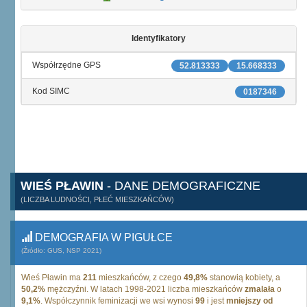
Identyfikatory
Współrzędne GPS
52.813333
15.668333
Kod SIMC
0187346
WIEŚ PŁAWIN
- DANE DEMOGRAFICZNE
(LICZBA LUDNOŚCI, PŁEĆ MIESZKAŃCÓW)
DEMOGRAFIA W PIGUŁCE
(Źródło: GUS, NSP 2021)
Wieś Pławin ma
211
mieszkańców, z czego
49,8%
stanowią kobiety, a
50,2%
mężczyźni. W latach 1998-2021 liczba mieszkańców
zmalała
o
9,1%
. Współczynnik feminizacji we wsi wynosi
99
i jest
mniejszy od