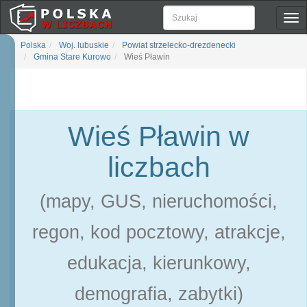
Pok
naw
Polska
Woj. lubuskie
Powiat strzelecko-drezdenecki
Gmina Stare Kurowo
Wieś Pławin
Wieś Pławin w
liczbach
(mapy, GUS, nieruchomości,
regon, kod pocztowy, atrakcje,
edukacja, kierunkowy,
demografia, zabytki)