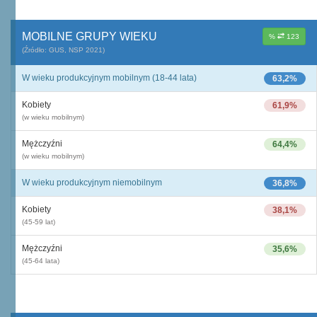
MOBILNE GRUPY WIEKU
%
123
(Źródło: GUS, NSP 2021)
W wieku produkcyjnym mobilnym (18-44 lata)
63,2%
Kobiety
61,9%
(w wieku mobilnym)
Mężczyźni
64,4%
(w wieku mobilnym)
W wieku produkcyjnym niemobilnym
36,8%
Kobiety
38,1%
(45-59 lat)
Mężczyźni
35,6%
(45-64 lata)