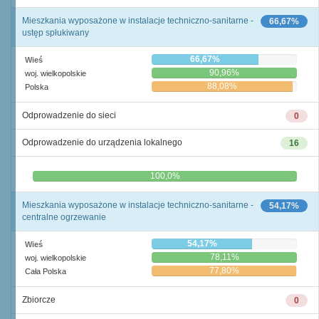
Mieszkania wyposażone w instalacje techniczno-sanitarne -
66,67%
ustęp spłukiwany
66,67%
Wieś
90,96%
woj. wielkopolskie
88,08%
Polska
Odprowadzenie do sieci
0
Odprowadzenie do urządzenia lokalnego
16
0,0%
100,0%
Mieszkania wyposażone w instalacje techniczno-sanitarne -
54,17%
centralne ogrzewanie
54,17%
Wieś
78,11%
woj. wielkopolskie
77,80%
Cała Polska
Zbiorcze
0