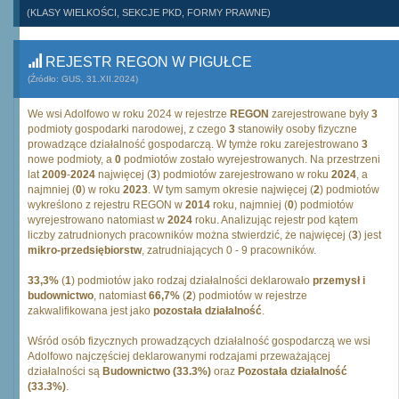
(KLASY WIELKOŚCI, SEKCJE PKD, FORMY PRAWNE)
REJESTR REGON W PIGUŁCE
(Źródło: GUS, 31.XII.2024)
We wsi Adolfowo w roku 2024 w rejestrze
REGON
zarejestrowane były
3
podmioty gospodarki narodowej, z czego
3
stanowiły osoby fizyczne
prowadzące działalność gospodarczą. W tymże roku zarejestrowano
3
nowe podmioty, a
0
podmiotów zostało wyrejestrowanych. Na przestrzeni
lat
2009
-
2024
najwięcej (
3
) podmiotów zarejestrowano w roku
2024
, a
najmniej (
0
) w roku
2023
. W tym samym okresie najwięcej (
2
) podmiotów
wykreślono z rejestru REGON w
2014
roku, najmniej (
0
) podmiotów
wyrejestrowano natomiast w
2024
roku. Analizując rejestr pod kątem
liczby zatrudnionych pracowników można stwierdzić, że najwięcej (
3
) jest
mikro-przedsiębiorstw
, zatrudniających 0 - 9 pracowników.
33,3%
(
1
) podmiotów jako rodzaj działalności deklarowało
przemysł i
budownictwo
, natomiast
66,7%
(
2
) podmiotów w rejestrze
zakwalifikowana jest jako
pozostała działalność
.
Wśród osób fizycznych prowadzących działalność gospodarczą we wsi
Adolfowo najczęściej deklarowanymi rodzajami przeważającej
działalności są
Budownictwo (33.3%)
oraz
Pozostała działalność
(33.3%)
.