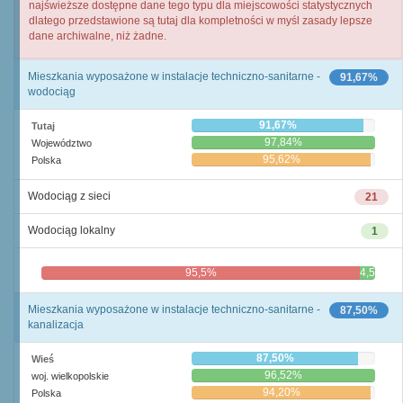
najświeższe dostępne dane tego typu dla miejscowości statystycznych
dlatego przedstawione są tutaj dla kompletności w myśl zasady lepsze
dane archiwalne, niż żadne.
Mieszkania wyposażone w instalacje techniczno-sanitarne -
91,67%
wodociąg
91,67%
Tutaj
97,84%
Województwo
95,62%
Polska
Wodociąg z sieci
21
Wodociąg lokalny
1
95,5%
4,5%
Mieszkania wyposażone w instalacje techniczno-sanitarne -
87,50%
kanalizacja
87,50%
Wieś
96,52%
woj. wielkopolskie
94,20%
Polska