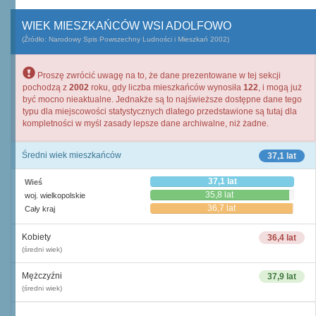
WIEK MIESZKAŃCÓW WSI ADOLFOWO
(Źródło: Narodowy Spis Powszechny Ludności i Mieszkań 2002)
Proszę zwrócić uwagę na to, że dane prezentowane w tej sekcji
pochodzą z
2002
roku, gdy liczba mieszkańców wynosiła
122
, i mogą już
być mocno nieaktualne. Jednakże są to najświeższe dostępne dane tego
typu dla miejscowości statystycznych dlatego przedstawione są tutaj dla
kompletności w myśl zasady lepsze dane archiwalne, niż żadne.
Średni wiek mieszkańców
37,1 lat
37,1 lat
Wieś
35,8 lat
woj. wielkopolskie
36,7 lat
Cały kraj
Kobiety
36,4 lat
(średni wiek)
Mężczyźni
37,9 lat
(średni wiek)