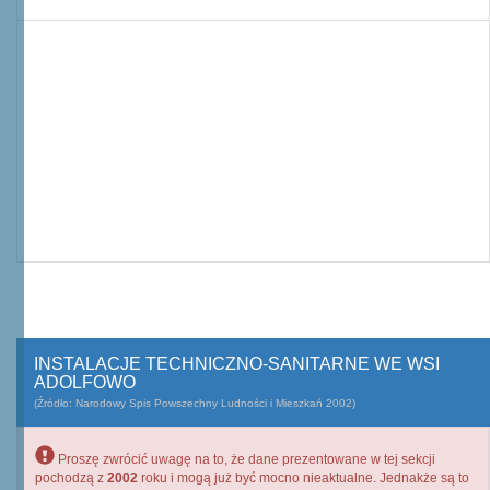
INSTALACJE TECHNICZNO-SANITARNE WE WSI
ADOLFOWO
(Źródło: Narodowy Spis Powszechny Ludności i Mieszkań 2002)
Proszę zwrócić uwagę na to, że dane prezentowane w tej sekcji
pochodzą z
2002
roku i mogą już być mocno nieaktualne. Jednakże są to