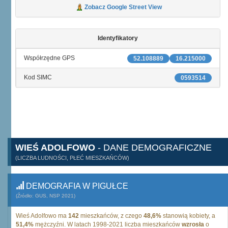
Zobacz Google Street View
Identyfikatory
Współrzędne GPS
52.108889
16.215000
Kod SIMC
0593514
WIEŚ ADOLFOWO
- DANE DEMOGRAFICZNE
(LICZBA LUDNOŚCI, PŁEĆ MIESZKAŃCÓW)
DEMOGRAFIA W PIGUŁCE
(Źródło: GUS, NSP 2021)
Wieś Adolfowo ma
142
mieszkańców, z czego
48,6%
stanowią kobiety, a
51,4%
mężczyźni. W latach 1998-2021 liczba mieszkańców
wzrosła
o