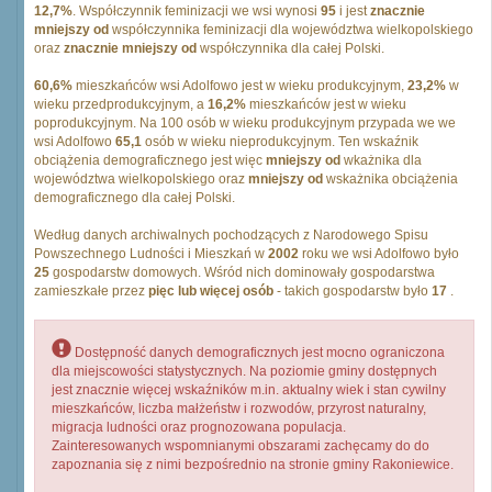
12,7%
. Współczynnik feminizacji we wsi wynosi
95
i jest
znacznie
mniejszy od
współczynnika feminizacji dla województwa wielkopolskiego
oraz
znacznie mniejszy od
współczynnika dla całej Polski.
60,6%
mieszkańców wsi Adolfowo jest w wieku produkcyjnym,
23,2%
w
wieku przedprodukcyjnym, a
16,2%
mieszkańców jest w wieku
poprodukcyjnym. Na 100 osób w wieku produkcyjnym przypada we we
wsi Adolfowo
65,1
osób w wieku nieprodukcyjnym. Ten wskaźnik
obciążenia demograficznego jest więc
mniejszy od
wkażnika dla
województwa wielkopolskiego oraz
mniejszy od
wskażnika obciążenia
demograficznego dla całej Polski.
Według danych archiwalnych pochodzących z Narodowego Spisu
Powszechnego Ludności i Mieszkań w
2002
roku we wsi Adolfowo było
25
gospodarstw domowych. Wśród nich dominowały gospodarstwa
zamieszkałe przez
pięc lub więcej osób
- takich gospodarstw było
17
.
Dostępność danych demograficznych jest mocno ograniczona
dla miejscowości statystycznych. Na poziomie gminy dostępnych
jest znacznie więcej wskaźników m.in. aktualny wiek i stan cywilny
mieszkańców, liczba małżeństw i rozwodów, przyrost naturalny,
migracja ludności oraz prognozowana populacja.
Zainteresowanych wspomnianymi obszarami zachęcamy do do
zapoznania się z nimi bezpośrednio na stronie gminy Rakoniewice.