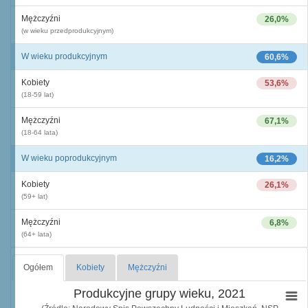
Mężczyźni
26,0%
(w wieku przedprodukcyjnym)
W wieku produkcyjnym
60,6%
Kobiety
53,6%
(18-59 lat)
Mężczyźni
67,1%
(18-64 lata)
W wieku poprodukcyjnym
16,2%
Kobiety
26,1%
(59+ lat)
Mężczyźni
6,8%
(64+ lata)
Ogółem
Kobiety
Mężczyźni
Produkcyjne grupy wieku, 2021