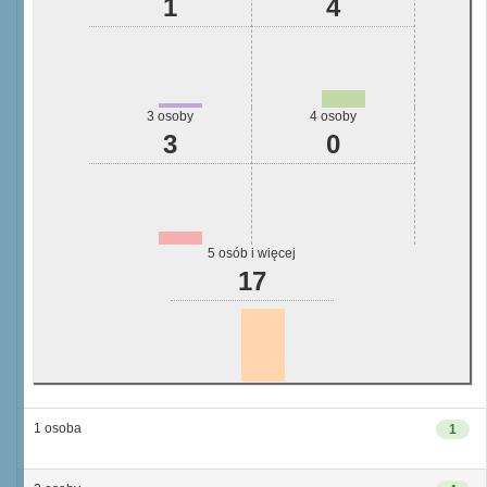
1
4
3 osoby
4 osoby
3
0
5 osób i więcej
17
1 osoba
1