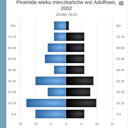
Piramida wieku mieszkańców wsi Adolfowo,
2002
(Źródło: GUS)
80+
80+
70-79
70-79
60-69
60-69
50-59
50-59
40-49
40-49
30-39
30-39
20-29
20-29
10-19
10-19
0-9
0-9
15
10
5
0
5
10
15