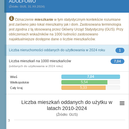
ADOLFOWO
(Źródło: GUS, 31.XII.2024)
Oznaczenie
mieszkanie
w tym statystycznym kontekście rozumiane
jest zarówno jako lokal mieszkalny jak i dom. Zastosowana terminologia
jest zgodna z tą stosowaną przez Główny Urząd Statystyczny (GUS). Przy
obliczeniach wskaźników na 1000 ludności zastosowano
najaktualniejsze dostępne dane o liczbie mieszkańców.
Liczba nieruchomości oddanych do użytkowania w 2024 roku
1
Liczba mieszkań na 1000 mieszkańców
7,04
(oddanych do użytkowania w 2024 roku)
7,04
Wieś
5,54
Wielkopolskie
5,33
Cały kraj
Liczba mieszkań oddanych do użytku w
latach 2010-2024
(Źródło: GUS)
3