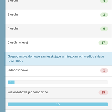
2 osoby
4
3 osoby
3
4 osoby
0
5 osób i więcej
17
Gospodarstwa domowe zamieszkujące w mieszkaniach według składu
rodzinnego
jednoosobowe
1
1
wieloosobowe jednorodzinne
15
15