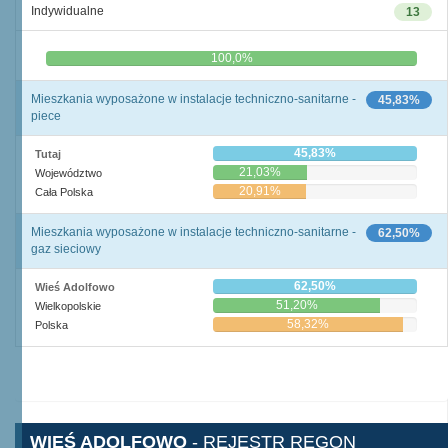
Indywidualne
13
0,0%
100,0%
Mieszkania wyposażone w instalacje techniczno-sanitarne -
45,83%
piece
45,83%
Tutaj
21,03%
Województwo
20,91%
Cała Polska
Mieszkania wyposażone w instalacje techniczno-sanitarne -
62,50%
gaz sieciowy
62,50%
Wieś Adolfowo
51,20%
Wielkopolskie
58,32%
Polska
WIEŚ ADOLFOWO
- REJESTR REGON