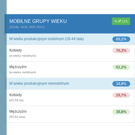
MOBILNE GRUPY WIEKU
%
123
(Źródło: GUS, NSP 2021)
W wieku produkcyjnym mobilnym (18-44 lata)
65,1%
Kobiety
70,3%
(w wieku mobilnym)
Mężczyźni
61,2%
(w wieku mobilnym)
W wieku produkcyjnym niemobilnym
34,9%
Kobiety
29,7%
(45-59 lat)
Mężczyźni
38,8%
(45-64 lata)