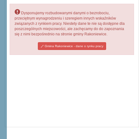
Dysponujemy rozbudowanymi danymi o bezrobociu,
przeciętnym wynagrodzeniu i szeregiem innych wskaźników
związanych z rynkiem pracy. Niestety dane te nie są dostępne dla
poszczególnych miejscowości, ale zachęcamy do do zapoznania
się z nimi bezpośrednio na stronie gminy Rakoniewice.
Gmina Rakoniewice - dane o rynku pracy