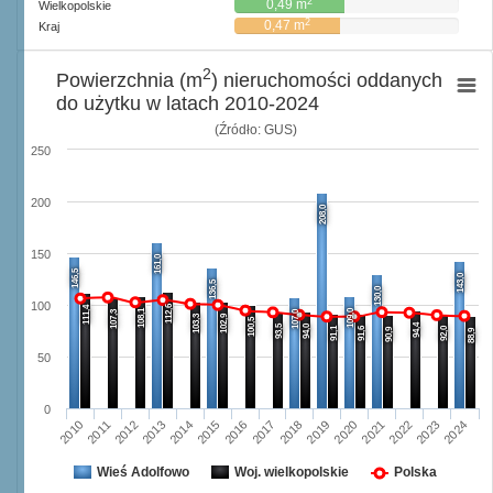
2
0,49 m
Wielkopolskie
2
0,47 m
Kraj
2
Powierzchnia (m
) nieruchomości oddanych
do użytku w latach 2010-2024
(Źródło: GUS)
250
200
208,0
150
161,0
146,5
143,0
136,5
130,0
100
112,6
111,4
108,1
109,0
107,3
107,0
103,3
102,9
100,5
94,4
93,5
94,0
91,1
91,6
92,0
90,9
88,9
50
0
2013
2020
2024
2016
2012
2019
2023
2015
2011
2018
2022
2014
2010
2017
2021
Wieś Adolfowo
Woj. wielkopolskie
Polska