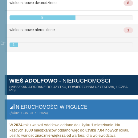
wieloosobowe dwurodzinne
8
8
wieloosobowe nierodzinne
1
1
WIEŚ ADOLFOWO
- NIERUCHOMOŚCI
(MIESZKANIA ODDANE DO UŻYTKU, POWIERZCHNIA UŻYTKOWA, LICZBA
IZB)
NIERUCHOMOŚCI W PIGUŁCE
(Źródło: GUS, 31.XII.2024)
W
2024
roku we wsi Adolfowo oddano do użytku
1
mieszkanie. Na
każdych 1000 mieszkańców oddano więc do użytku
7,04
nowych lokali.
Jest to wartość
znacznie większa od
wartości dla województwa