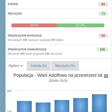
Kobiety
69
Mężczyźni
73
48,6%
51,4%
Współczynnik feminizacji
95
(Na każdych
100
mężczyzn przypada
95
kobiet)
Współczynnik maskulinizacji
106
(Na każde
100
kobiet przypada
106
mężczyzn)
Ogółem
Kobiety (%)
Mężczyźni (%)
Populacja - Wieś Adolfowo na przestrzeni lat
(Źródło: GUS)
150
100