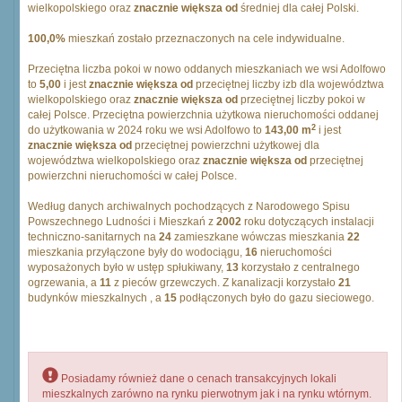
wielkopolskiego oraz
znacznie większa od
średniej dla całej Polski.
100,0%
mieszkań zostało przeznaczonych na cele indywidualne.
Przeciętna liczba pokoi w nowo oddanych mieszkaniach we wsi Adolfowo
to
5,00
i jest
znacznie większa od
przeciętnej liczby izb dla województwa
wielkopolskiego oraz
znacznie większa od
przeciętnej liczby pokoi w
całej Polsce. Przeciętna powierzchnia użytkowa nieruchomości oddanej
2
do użytkowania w 2024 roku we wsi Adolfowo to
143,00 m
i jest
znacznie większa od
przeciętnej powierzchni użytkowej dla
województwa wielkopolskiego oraz
znacznie większa od
przeciętnej
powierzchni nieruchomości w całej Polsce.
Według danych archiwalnych pochodzących z Narodowego Spisu
Powszechnego Ludności i Mieszkań z
2002
roku dotyczących instalacji
techniczno-sanitarnych na
24
zamieszkane wówczas mieszkania
22
mieszkania przyłączone były do wodociągu,
16
nieruchomości
wyposażonych było w ustęp spłukiwany,
13
korzystało z centralnego
ogrzewania, a
11
z pieców grzewczych. Z kanalizacji korzystało
21
budynków mieszkalnych , a
15
podłączonych było do gazu sieciowego.
Posiadamy również dane o cenach transakcyjnych lokali
mieszkalnych zarówno na rynku pierwotnym jak i na rynku wtórnym.