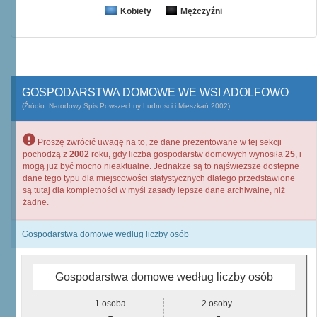
Kobiety
Mężczyźni
GOSPODARSTWA DOMOWE WE WSI ADOLFOWO
(Źródło: Narodowy Spis Powszechny Ludności i Mieszkań 2002)
Proszę zwrócić uwagę na to, że dane prezentowane w tej sekcji
pochodzą z
2002
roku, gdy liczba gospodarstw domowych wynosiła
25
, i
mogą już być mocno nieaktualne. Jednakże są to najświeższe dostępne
dane tego typu dla miejscowości statystycznych dlatego przedstawione
są tutaj dla kompletności w myśl zasady lepsze dane archiwalne, niż
żadne.
Gospodarstwa domowe według liczby osób
Gospodarstwa domowe według liczby osób
1 osoba
2 osoby