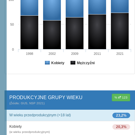
50
0
1998
2002
2009
2011
2021
Kobiety
Mężczyźni
PRODUKCYJNE GRUPY WIEKU
%
123
(Źródło: GUS, NSP 2021)
W wieku przedprodukcyjnym (<18 lat)
23,2%
Kobiety
20,3%
(w wieku przedprodukcyjnym)