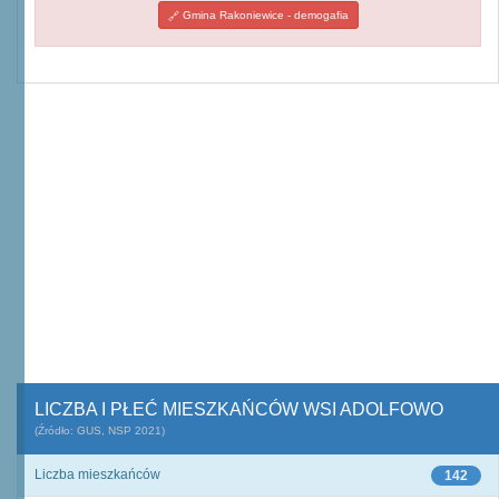
Gmina Rakoniewice - demogafia
LICZBA I PŁEĆ MIESZKAŃCÓW WSI ADOLFOWO
(Źródło: GUS, NSP 2021)
Liczba mieszkańców
142