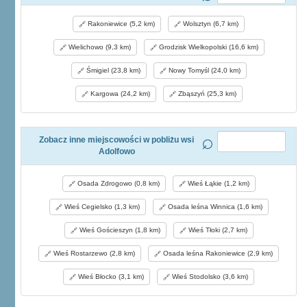
Rakoniewice (5,2 km)
Wolsztyn (6,7 km)
Wielichowo (9,3 km)
Grodzisk Wielkopolski (16,6 km)
Śmigiel (23,8 km)
Nowy Tomyśl (24,0 km)
Kargowa (24,2 km)
Zbąszyń (25,3 km)
Zobacz inne miejscowości w pobliżu wsi
Adolfowo
Osada Zdrogowo (0,8 km)
Wieś Łąkie (1,2 km)
Wieś Cegielsko (1,3 km)
Osada leśna Winnica (1,6 km)
Wieś Gościeszyn (1,8 km)
Wieś Tłoki (2,7 km)
Wieś Rostarzewo (2,8 km)
Osada leśna Rakoniewice (2,9 km)
Wieś Błocko (3,1 km)
Wieś Stodolsko (3,6 km)