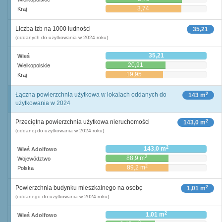
3,74
Kraj
Liczba izb na 1000 ludności
35,21
(oddanych do użytkowania w 2024 roku)
35,21
Wieś
20,91
Wielkopolskie
19,95
Kraj
2
Łączna powierzchnia użytkowa w lokalach oddanych do
143 m
użytkowania w 2024
2
Przeciętna powierzchnia użytkowa nieruchomości
143,0 m
(oddanej do użytkowania w 2024 roku)
2
143,0 m
Wieś Adolfowo
2
88,9 m
Województwo
2
89,2 m
Polska
2
Powierzchnia budynku mieszkalnego na osobę
1,01 m
(oddanego do użytkowania w 2024 roku)
2
1,01 m
Wieś Adolfowo