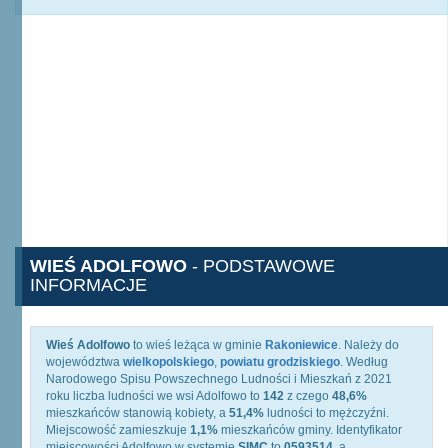
WIEŚ ADOLFOWO
- PODSTAWOWE
INFORMACJE
Wieś Adolfowo
to wieś leżąca w gminie
Rakoniewice
. Należy do
województwa
wielkopolskiego
,
powiatu grodziskiego
. Według
Narodowego Spisu Powszechnego Ludności i Mieszkań z 2021
roku liczba ludności we wsi Adolfowo to
142
z czego
48,6%
mieszkańców stanowią kobiety, a
51,4%
ludności to mężczyźni.
Miejscowość zamieszkuje
1,1%
mieszkańców gminy. Identyfikator
miejscowości Adolfowo w systemie
SIMC
to
0593514
, a