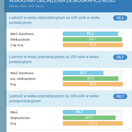
WSKAŹNIKI OBCIĄŻENIA DEMOGRAFICZNEGO
(Źródło: GUS, NSP 2021)
Ludność w wieku nieprodukcyjnym na 100 osób w wieku
65,1
produkcyjnym
65,1
Wieś Adolfowo
69,7
Wielkopolskie
70,8
Cały kraj
Ludność w wieku poprodukcyjnym na 100 osób w wieku
26,7
produkcyjnym
26,7
Wieś Adolfowo
36,6
woj. wielkopolskie
39,5
Kraj
Ludność w wieku poprodukcyjnym na 100 osób w wieku
69,7
przedprodukcyjnym
69,7
Wieś
110,7
Województwo
126,0
Kraj