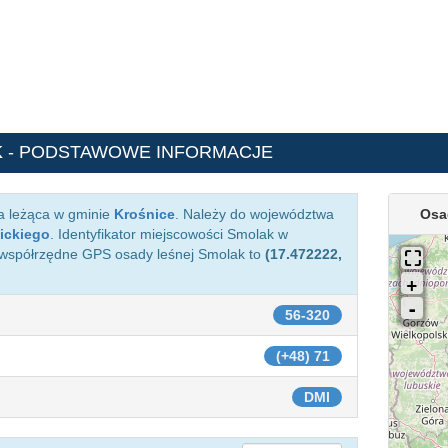
K
- PODSTAWOWE INFORMACJE
a leżąca w gminie
Krośnice
. Należy do województwa
Osa
ickiego
. Identyfikator miejscowości Smolak w
 współrzędne GPS osady leśnej Smolak to
(17.472222,
56-320
(+48) 71
DMI