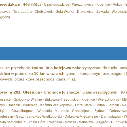
ewódzka nr 448
(Milicz - Czarnogoździce - Wierzchowice - Krośnice - Police 
szyce - Twardogóra - Chełstówek - Gola Wielka - Drołtowice - Zawada - Wojciecho
Syców)
k nie przechodzi
żadna linia kolejowa
wykorzystywana do ruchu pasa
ich linii w promieniu
10 km
wraz z ich typem i kompletnym przebiegiem (
wych, przez które przechodzi dana linia).
jowa nr 281: Oleśnica - Chojnice
[o znaczeniu pierwszorzędnym]
(Ol
szyce - Grabowno Wielkie - Bukowice Trzebnickie - Krośnice - Wierzchowice - Mili
yn - Bożacin - Wolenice - Koźmin Wielkopolski - Obra Stara - Golina - Jarocin - Rad
iążno - Chwalibogowo - Września - Marzenin - Czerniejewo - Żydowo - Gębarzewo 
Mieleszyn - Gącz - Janowiec Wielkopolski - Dąbrowa Międzylesie - Damasławek - Wa
Nakło nad Notecią - Kozia Góra Krajeńska - Mrocza - Witosław - Rajgród - Runowo 