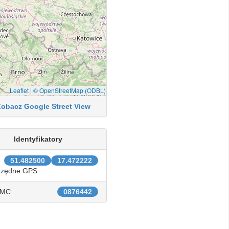
Leaflet
|
© OpenStreetMap (ODBL)
Zobacz Google Street View
Identyfikatory
51.482500
17.472222
rzędne GPS
IMC
0876442