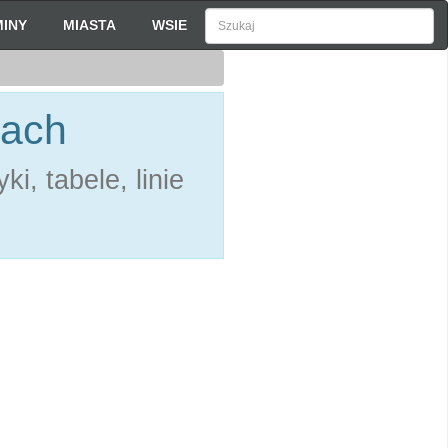
INY
MIASTA
WSIE
bach
i, tabele, linie