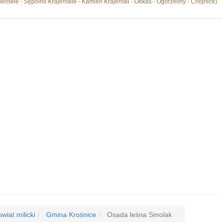
eńskie - Sępólno Krajeńskie - Kamień Krajeński - Obkas - Ogorzeliny - Chojnice)
wiat milicki
Gmina Krośnice
Osada leśna Smolak