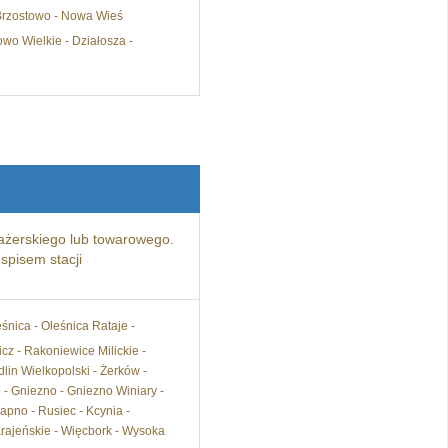
- Brzostowo - Nowa Wieś
wo Wielkie - Działosza -
żerskiego lub towarowego.
spisem stacji
eśnica - Oleśnica Rataje -
cz - Rakoniewice Milickie -
lin Wielkopolski - Żerków -
- Gniezno - Gniezno Winiary -
pno - Rusiec - Kcynia -
Krajeńskie - Więcbork - Wysoka