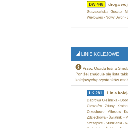
DW 448
droga woj
Goszczańska - Goszcz - Mo
Wielowieś - Nowy Dwór - 
LINIE KOLEJOWE
Przez Osada leśna Smola
Poniżej znajduje się lista tak
kolejowych/przystanków osobo
LK 281
Linia kole
Dąbrowa Oleśnicka - Dobro
Cieszków - Zduny - Krotosz
Orzechowo - Miłosław - Ks
Zdziechowa - Świątniki - 
Szczepice - Studzienki - 