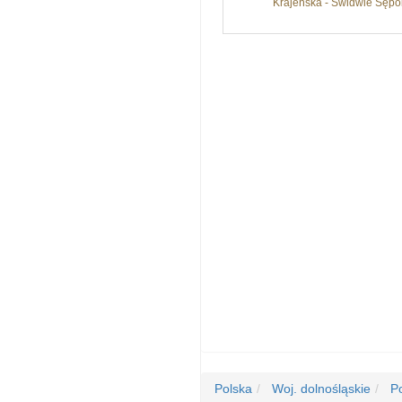
Krajeńska - Świdwie Sępol
Polska
Woj. dolnośląskie
Po