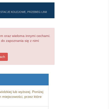
STACJE KOLEJOWE, PRZEBIEG LINII
em oraz wieloma innymi cechami.
 do zapoznania się z nimi
dach
ódzkiej lub wyższej. Poniżej
 miejscowości, przez które