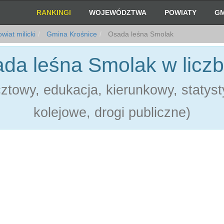
RANKINGI
WOJEWÓDZTWA
POWIATY
GM
wiat milicki
Gmina Krośnice
Osada leśna Smolak
da leśna Smolak w licz
towy, edukacja, kierunkowy, statystyk
kolejowe, drogi publiczne)