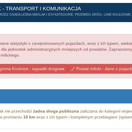
K
- TRANSPORT I KOMUNIKACJA
ZEZ OSADA LEŚNA SMOLAK I ICH KATEGORIE, PRZEBIEG DRÓG, LINIE KOLEJOWE, 
ne statystyki o zarejestrowanych pojazdach, wraz z ich typem, wieki
e dla jednostek administracyjnych mniejszych od powiatów. Zapraszamy
milickiego.
gmina Krośnice - wypadki drogowe
Powiat milicki - dane o pojaz
k nie przechodzi
żadna droga publiczna
zaliczana do kategorii wojew
g w promieniu
10 km
wraz z ich typem i kompletnym przebiegiem (spisem