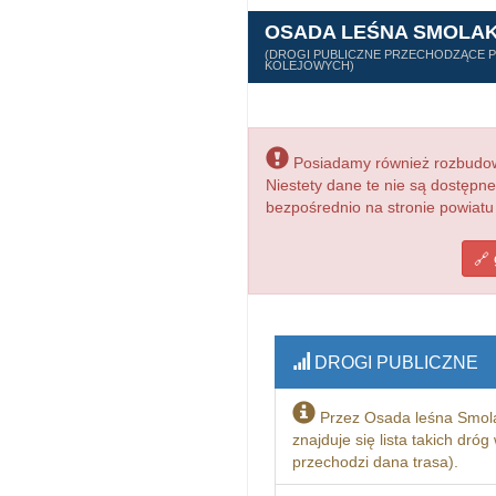
OSADA LEŚNA SMOLA
(DROGI PUBLICZNE PRZECHODZĄCE PR
KOLEJOWYCH)
Posiadamy również rozbudowa
Niestety dane te nie są dostępn
bezpośrednio na stronie powiatu 
DROGI PUBLICZNE
Przez Osada leśna Smola
znajduje się lista takich dró
przechodzi dana trasa).