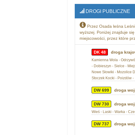
DROGI PUBLICZNE
Przez Osada leśna Leśni
wyższej. Poniżej znajduje się
miejscowości, przez które pr
DK 48
droga krajo
Kamienna Wola - Odrzywół 
- Dobieszyn - Sielce - Mi
Nowe Słowiki - Mozolice Du
Stoczek Kocki - Poizdów -
DW 699
droga woj
DW 730
droga woj
Wieś - Laski - Warka - C
DW 737
droga woj