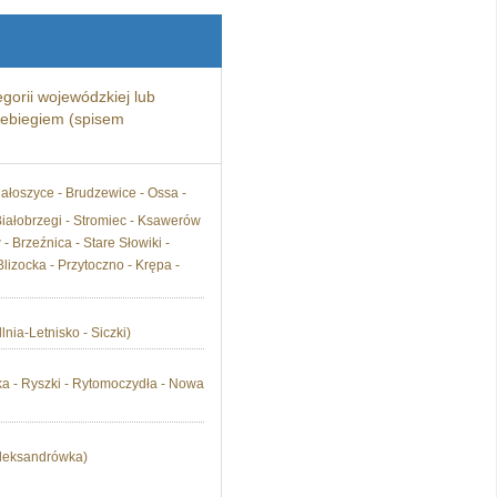
gorii wojewódzkiej lub
zebiegiem (spisem
ałoszyce - Brudzewice - Ossa -
iałobrzegi - Stromiec - Ksawerów
 Brzeźnica - Stare Słowiki -
lizocka - Przytoczno - Krępa -
nia-Letnisko - Siczki)
ka - Ryszki - Rytomoczydła - Nowa
 Aleksandrówka)