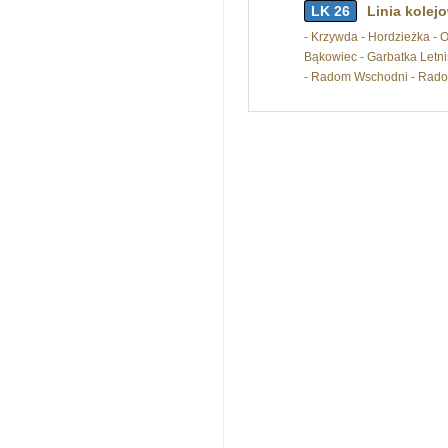
LK 26
Linia kolej
- Krzywda - Hordzieżka - O
Bąkowiec - Garbatka Letnis
- Radom Wschodni - Rad