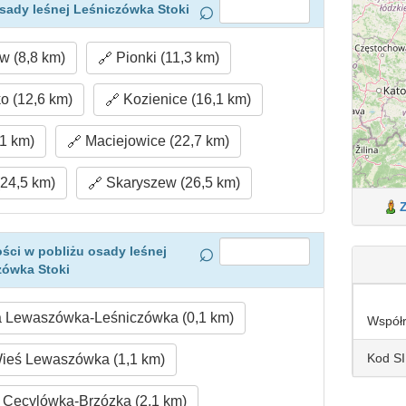
sady leśnej Leśniczówka Stoki
 (8,8 km)
Pionki (11,3 km)
o (12,6 km)
Kozienice (16,1 km)
1 km)
Maciejowice (22,7 km)
24,5 km)
Skaryszew (26,5 km)
ści w pobliżu osady leśnej
zówka Stoki
 Lewaszówka-Leśniczówka (0,1 km)
Współ
Kod S
ieś Lewaszówka (1,1 km)
Cecylówka-Brzózka (2,1 km)