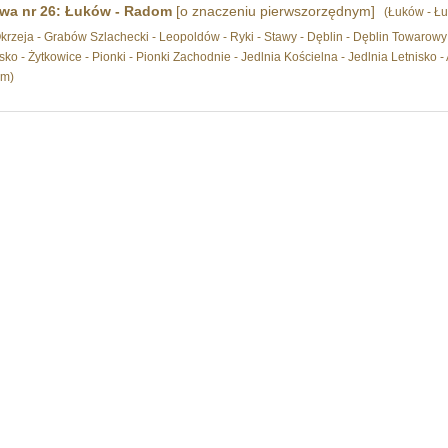
owa nr 26: Łuków - Radom
[o znaczeniu pierwszorzędnym]
(Łuków - Ł
krzeja - Grabów Szlachecki - Leopoldów - Ryki - Stawy - Dęblin - Dęblin Towarowy 
ko - Żytkowice - Pionki - Pionki Zachodnie - Jedlnia Kościelna - Jedlnia Letnisk
om)