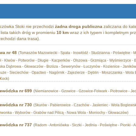
czówka Stoki nie przechodzi
żadna droga publiczna
zaliczana do kate
 lista takich dróg w promieniu
10 km
wraz z ich typem i kompletnym pr
zechodzi dana trasa).
wa nr 48
(Tomaszów Mazowiecki - Spała - Inowłódź - Studzianna - Poświętne - M
- Klwów - Potworów - Długie - Kacperków - Olszowa - Grzmiąca - Wyśmierzyce - B
ejska Dąbrowa - Głowaczów - Brzóza - Sewerynów - Łuczynów - Kozienice - Janików -
że - Sieciechów - Opactwo - Nagórnik - Zajezierze - Dęblin - Moszczanka - Wola B
 Kock)
ewódzka nr 699
(Niemianowice - Gzowice - Gzowice-Folwark - Piotrowice - Jedl
ewódzka nr 730
(Skurów - Pabierowice - Czachów - Jasieniec - Wola Boglews
zerwonka - Wyborów - Grabów nad Pilicą - Nowa Wola - Moniochy - Głowaczów)
ewódzka nr 737
(Radom - Antoniówka - Siczki - Jedlnia - Poświętne - Pionki -