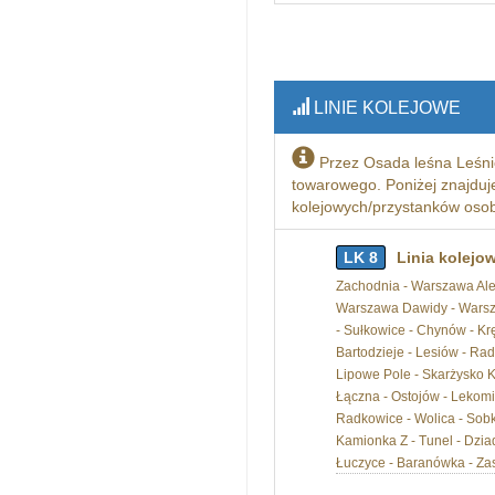
LINIE KOLEJOWE
Przez Osada leśna Leśni
towarowego. Poniżej znajduje 
kolejowych/przystanków osobo
LK 8
Linia kolejo
Zachodnia - Warszawa Ale
Warszawa Dawidy - Warsza
- Sułkowice - Chynów - Krę
Bartodzieje - Lesiów - Ra
Lipowe Pole - Skarżysko 
Łączna - Ostojów - Lekomin
Radkowice - Wolica - Sobk
Kamionka Z - Tunel - Dzia
Łuczyce - Baranówka - Za