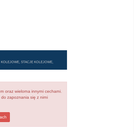
E KOLEJOWE, STACJE KOLEJOWE,
em oraz wieloma innymi cechami.
 do zapoznania się z nimi
dach