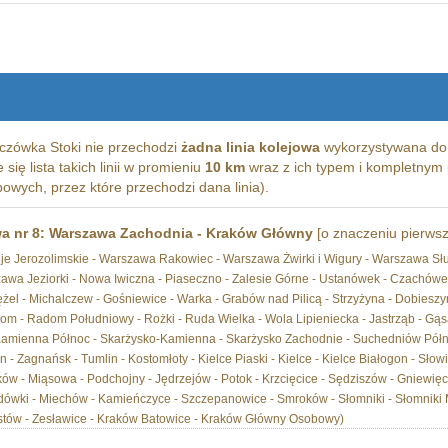
czówka Stoki nie przechodzi
żadna linia kolejowa
wykorzystywana do 
się lista takich linii w promieniu
10 km
wraz z ich typem i kompletnym 
wych, przez które przechodzi dana linia).
wa nr 8: Warszawa Zachodnia - Kraków Główny
[o znaczeniu pierw
je Jerozolimskie - Warszawa Rakowiec - Warszawa Żwirki i Wigury - Warszawa Sł
wa Jeziorki - Nowa Iwiczna - Piaseczno - Zalesie Górne - Ustanówek - Czachów
żel - Michalczew - Gośniewice - Warka - Grabów nad Pilicą - Strzyżyna - Dobieszy
dom - Radom Południowy - Rożki - Ruda Wielka - Wola Lipieniecka - Jastrząb - Gą
Kamienna Północ - Skarżysko-Kamienna - Skarżysko Zachodnie - Suchedniów Półn
 - Zagnańsk - Tumlin - Kostomłoty - Kielce Piaski - Kielce - Kielce Białogon - Słow
ów - Miąsowa - Podchojny - Jędrzejów - Potok - Krzcięcice - Sędziszów - Gniewięci
dówki - Miechów - Kamieńczyce - Szczepanowice - Smroków - Słomniki - Słomniki M
stów - Zesławice - Kraków Batowice - Kraków Główny Osobowy)