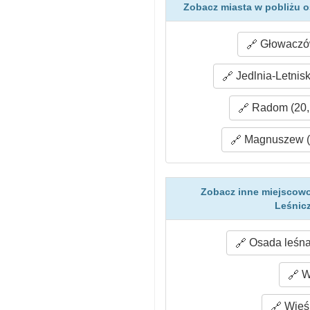
Zobacz miasta w pobliżu o
Głowaczów
Jedlnia-Letnisk
Radom (20,
Magnuszew (
Zobacz inne miejscowo
Leśnic
Osada leśna
W
Wieś 