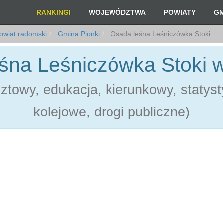
RANKINGI
WOJEWÓDZTWA
POWIATY
GM
owiat radomski
Gmina Pionki
Osada leśna Leśniczówka Stoki
śna Leśniczówka Stoki w
towy, edukacja, kierunkowy, statystyk
kolejowe, drogi publiczne)