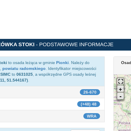
ZÓWKA STOKI
- PODSTAWOWE INFORMACJE
toki
to osada leżąca w gminie
Pionki
. Należy do
Osad
,
powiatu radomskiego
. Identyfikator miejscowości
e
SIMC
to
0631025
, a współrzędne GPS osady leśnej
11, 51.544167)
.
26-670
(+48) 48
WRA