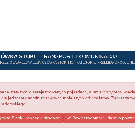
ZÓWKA STOKI
- TRANSPORT I KOMUNIKACJA
ZEZ OSADA LEŚNA LEŚNICZÓWKA STOKI I ICH KATEGORIE, PRZEBIEG DRÓG, LINI
ne statystyki o zarejestrowanych pojazdach, wraz z ich typem, wieki
e dla jednostek administracyjnych mniejszych od powiatów. Zapraszamy
u radomskiego.
mina Pionki - wypadki drogowe
Powiat radomski - dane o pojaz