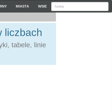
INY
MIASTA
WSIE
 liczbach
i, tabele, linie