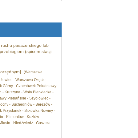
ruchu pasażerskiego lub
przebiegiem (spisem stacji
szorzędnym]
(Warszawa
użewiec - Warszawa Okęcie -
ek Górny - Czachówek Południowy
n - Kruszyna - Wola Bierwiecka -
sawy Plebańskie - Szydłowiec -
ocny - Suchedniów - Berezów -
ik Przystanek - Sitkówka Nowiny -
n - Klimontów - Kozłów -
iasto - Niedźwiedź - Goszcza -