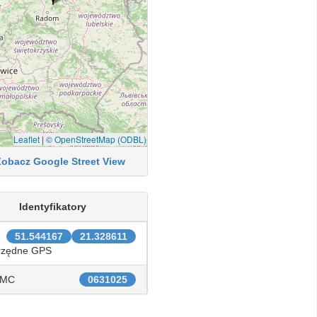
Leaflet
|
© OpenStreetMap (ODBL)
Zobacz Google Street View
Identyfikatory
51.544167
21.328611
rzędne GPS
IMC
0631025