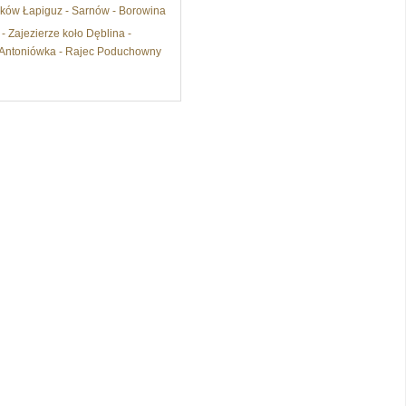
uków Łapiguz - Sarnów - Borowina
- Zajezierze koło Dęblina -
o - Antoniówka - Rajec Poduchowny