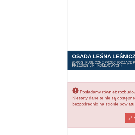
OSADA LEŚNA LEŚNIC
(DROGI PUBLICZNE PRZECHODZĄCE PR
PRZEBIEG LINII KOLEJOWYCH)
Posiadamy również rozbudowa
Niestety dane te nie są dostępn
bezpośrednio na stronie powiat
g