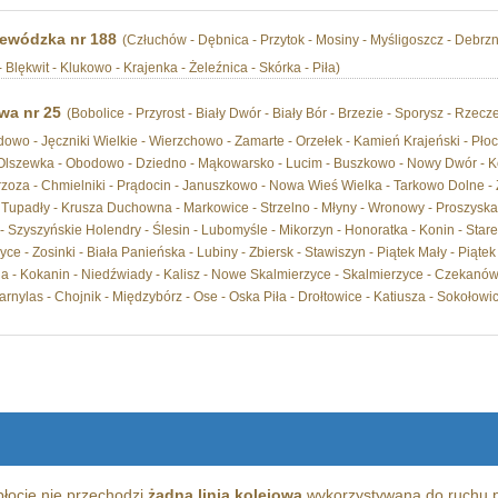
ewódzka nr 188
(Człuchów - Dębnica - Przytok - Mosiny - Myśligoszcz - Debrz
 Blękwit - Klukowo - Krajenka - Żeleźnica - Skórka - Piła)
wa nr 25
(Bobolice - Przyrost - Biały Dwór - Biały Bór - Brzezie - Sporysz - Rzecz
wo - Jęczniki Wielkie - Wierzchowo - Zamarte - Orzełek - Kamień Krajeński - Płoc
 Olszewka - Obodowo - Dziedno - Mąkowarsko - Lucim - Buszkowo - Nowy Dwór - Ko
zoza - Chmielniki - Prądocin - Januszkowo - Nowa Wieś Wielka - Tarkowo Dolne - Zł
Tupadły - Krusza Duchowna - Markowice - Strzelno - Młyny - Wronowy - Proszyska -
 - Szyszyńskie Holendry - Ślesin - Lubomyśle - Mikorzyn - Honoratka - Konin - Star
ce - Zosinki - Biała Panieńska - Lubiny - Zbiersk - Stawiszyn - Piątek Mały - Piątek
a - Kokanin - Niedźwiady - Kalisz - Nowe Skalmierzyce - Skalmierzyce - Czekanów 
arnylas - Chojnik - Międzybórz - Ose - Oska Piła - Drołtowice - Katiusza - Sokołowic
łocie nie przechodzi
żadna linia kolejowa
wykorzystywana do ruchu p