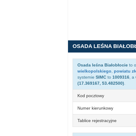
OSADA LEŚNA BIAŁOB
Osada leśna Białobłocie
to 
wielkopolskiego
,
powiatu z
systemie
SIMC
to
1009316
, a
(17.369167, 53.482500)
.
Kod pocztowy
Numer kierunkowy
Tablice rejestracyjne