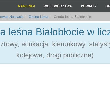
RANKINGI
WOJEWÓDZTWA
POWIATY
GM
owiat złotowski
Gmina Lipka
Osada leśna Białobłocie
 leśna Białobłocie w li
towy, edukacja, kierunkowy, statystyk
kolejowe, drogi publiczne)