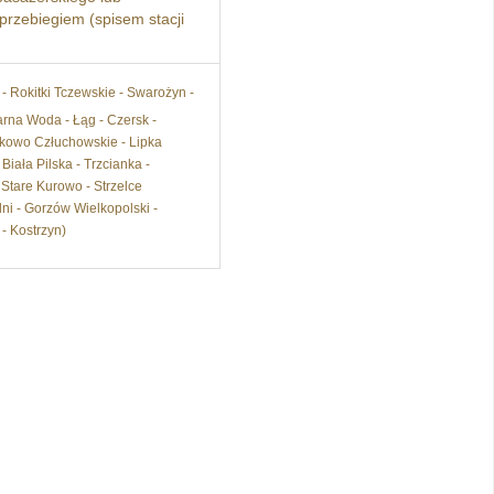
przebiegiem (spisem stacji
- Rokitki Tczewskie - Swarożyn -
arna Woda - Łąg - Czersk -
ukowo Człuchowskie - Lipka
Biała Pilska - Trzcianka -
 Stare Kurowo - Strzelce
i - Gorzów Wielkopolski -
- Kostrzyn)