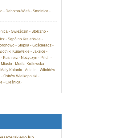
no - Debrzno-Wieś - Smolnica -
enica - Gwieździn - Stołczno -
icz - Sępólno Krajeńskie -
ronowo - Stopka - Gościeradz -
otniki Kujawskie - Jaksice -
 Kuśnierz - Nożyczyn - Pilich -
e Miasto - Modła Królewska -
 Mały Kolonia - Anielin - Witoldów
- Ostrów Wielkopolski -
e - Oleśnica)
asażerskiego lub