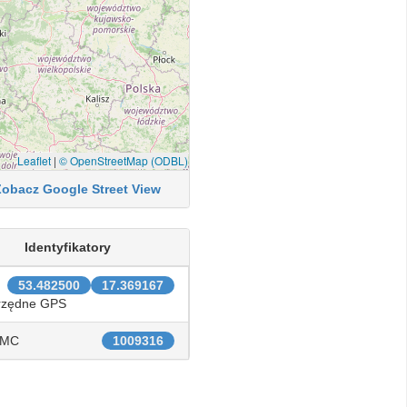
Leaflet
|
© OpenStreetMap (ODBL)
Zobacz Google Street View
Identyfikatory
53.482500
17.369167
rzędne GPS
IMC
1009316