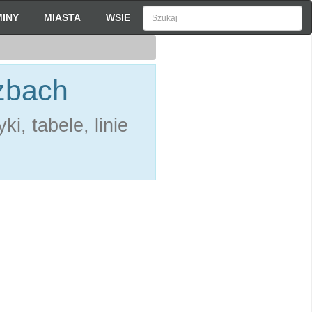
INY
MIASTA
WSIE
czbach
i, tabele, linie