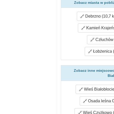
Zobacz miasta w pobliż
Debrzno (10,7 
Kamień Krajeńs
Człuchów 
Łobżenica (
Zobacz inne miejscowo
Bia
Wieś Białobłocie
Osada leśna G
Wieś Czyżkowo (