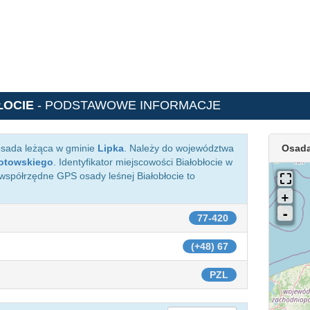
ŁOCIE
- PODSTAWOWE INFORMACJE
osada leżąca w gminie
Lipka
. Należy do województwa
Osada
łotowskiego
. Identyfikator miejscowości Białobłocie w
 współrzędne GPS osady leśnej Białobłocie to
77-420
(+48) 67
PZL