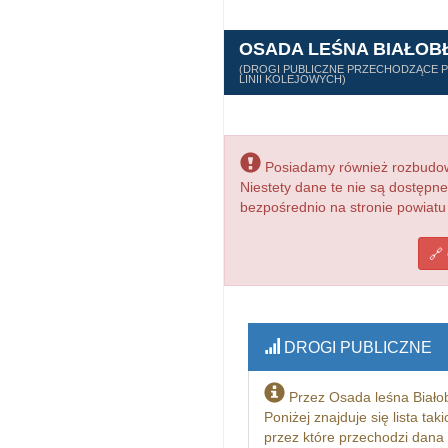
OSADA LEŚNA BIAŁOB
(DROGI PUBLICZNE PRZECHODZĄCE PR
LINII KOLEJOWYCH)
Posiadamy również rozbudowa
Niestety dane te nie są dostępn
bezpośrednio na stronie powiatu
DROGI PUBLICZNE
Przez Osada leśna Białob
Poniżej znajduje się lista ta
przez które przechodzi dana 