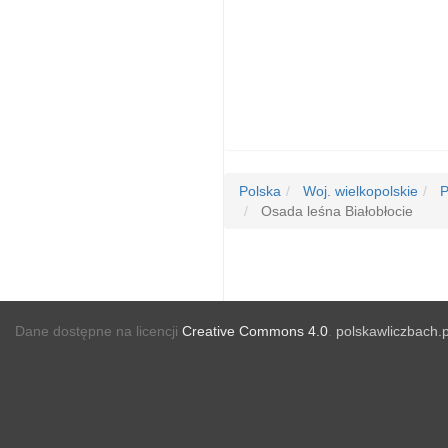
Polska
Woj. wielkopolskie
P
Osada leśna Białobłocie
Dane dostępne na licencji
Creative Commons 4.0
.
polskawliczbach.p