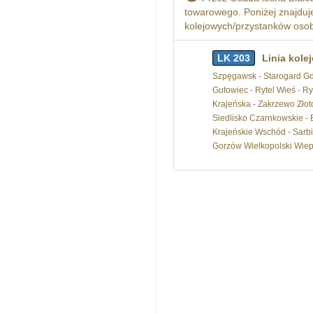
towarowego. Poniżej znajduje 
kolejowych/przystanków osobo
LK 203
Linia kole
Szpęgawsk - Starogard Gda
Gutowiec - Rytel Wieś - R
Krajeńska - Zakrzewo Złotow
Siedlisko Czarnkowskie - B
Krajeńskie Wschód - Sarbi
Gorzów Wielkopolski Wiepr