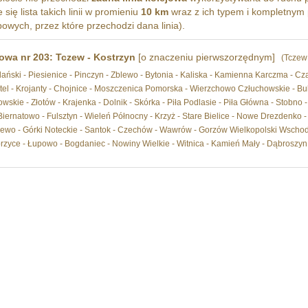
się lista takich linii w promieniu
10 km
wraz z ich typem i kompletnym 
wych, przez które przechodzi dana linia).
jowa nr 203: Tczew - Kostrzyn
[o znaczeniu pierwszorzędnym]
(Tczew 
ński - Piesienice - Pinczyn - Zblewo - Bytonia - Kaliska - Kamienna Karczma - Cz
ytel - Krojanty - Chojnice - Moszczenica Pomorska - Wierzchowo Człuchowskie - B
skie - Złotów - Krajenka - Dolnik - Skórka - Piła Podlasie - Piła Główna - Stobno - 
iernatowo - Fulsztyn - Wieleń Północny - Krzyż - Stare Bielice - Nowe Drezdenko -
ewo - Górki Noteckie - Santok - Czechów - Wawrów - Gorzów Wielkopolski Wschodn
zyce - Łupowo - Bogdaniec - Nowiny Wielkie - Witnica - Kamień Mały - Dąbroszyn 