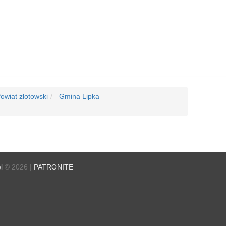
owiat złotowski
Gmina Lipka
l
© 2026 |
PATRONITE