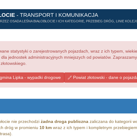
ŁOCIE
- TRANSPORT I KOMUNIKACJA
ZEZ OSADA LEŚNA BIAŁOBŁOCIE I ICH KATEGORIE, PRZEBIEG DRÓG, LINIE KOLE
ne statystyki o zarejestrowanych pojazdach, wraz z ich typem, wieki
e dla jednostek administracyjnych mniejszych od powiatów. Zapraszamy
 złotowskiego.
gmina Lipka - wypadki drogowe
Powiat złotowski - dane o pojazd
łocie nie przechodzi
żadna droga publiczna
zaliczana do kategorii w
kich dróg w promieniu
10 km
wraz z ich typem i kompletnym przebiegiem
trasa).