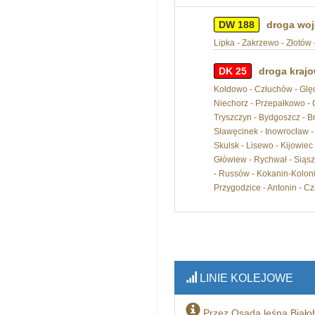
DW 188
droga woj
Lipka - Zakrzewo - Złotów -
DK 25
droga krajo
Kołdowo - Człuchów - Ględo
Niechorz - Przepałkowo -
Tryszczyn - Bydgoszcz - Br
Sławęcinek - Inowrocław - 
Skulsk - Lisewo - Kijowiec
Główiew - Rychwał - Siąszy
- Russów - Kokanin-Koloni
Przygodzice - Antonin - Cz
LINIE KOLEJOWE
Przez Osada leśna Białob