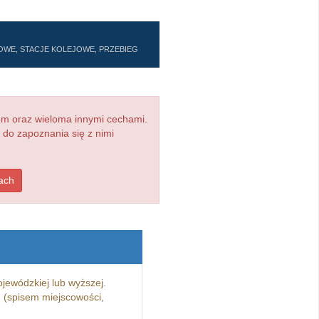
JOWE, STACJE KOLEJOWE, PRZEBIEG
em oraz wieloma innymi cechami.
 do zapoznania się z nimi
ach
ojewódzkiej lub wyższej.
 (spisem miejscowości,