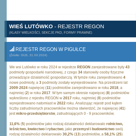
WIEŚ LUTÓWKO
- REJESTR REGON
(KLASY WIELKOŚCI, SEKCJE PKD, FORMY PRAWNE)
REJESTR REGON W PIGUŁCE
(Źródło: GUS, 31.XII.2024)
We wsi Lutówko w roku 2024 w rejestrze
REGON
zarejestrowane były
43
podmioty gospodarki narodowej, z czego
34
stanowiły osoby fizyczne
prowadzące działalność gospodarczą. W tymże roku zarejestrowano
4
nowe podmioty, a
3
podmioty zostały wyrejestrowane. Na przestrzeni lat
2009
-
2024
najwięcej (
11
) podmiotów zarejestrowano w roku
2018
, a
najmniej (
2
) w roku
2017
. W tym samym okresie najwięcej (
8
) podmiotów
wykreślono z rejestru REGON w
2017
roku, najmniej (
0
) podmiotów
wyrejestrowano natomiast w
2022
roku. Analizując rejestr pod kątem
liczby zatrudnionych pracowników można stwierdzić, że najwięcej (
41
)
jest
mikro-przedsiębiorstw
, zatrudniających 0 - 9 pracowników.
11,6%
(
5
) podmiotów jako rodzaj działalności deklarowało
rolnictwo,
leśnictwo, łowiectwo i rybactwo
, jako
przemysł i budownictwo
swój
rodzaj działalności deklarowało
30,2%
(
13
) podmiotów, a
58,1%
(
25
)