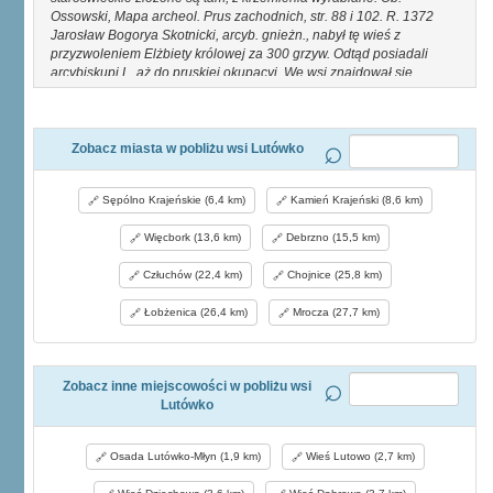
Ossowski, Mapa archeol. Prus zachodnich, str. 88 i 102. R. 1372
Jarosław Bogorya Skotnicki, arcyb. gnieżn., nabył tę wieś z
przyzwoleniem Elżbiety królowej za 300 grzyw. Odtąd posiadali
arcybiskupi L. aż do pruskiej okupacyi. We wsi znajdował się
wtenczas folw., osada czynszowa I młyn. Ob. X. Kuj ot, O maj ątkach
biskupich na Pomorzu w II roczn. tow. nauk. w Toruniu, str, 70. Ki. F.
Zobacz miasta w pobliżu wsi Lutówko
Sępólno Krajeńskie (6,4 km)
Kamień Krajeński (8,6 km)
Więcbork (13,6 km)
Debrzno (15,5 km)
Człuchów (22,4 km)
Chojnice (25,8 km)
Łobżenica (26,4 km)
Mrocza (27,7 km)
Zobacz inne miejscowości w pobliżu wsi
Lutówko
Osada Lutówko-Młyn (1,9 km)
Wieś Lutowo (2,7 km)