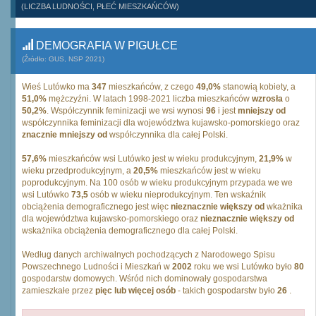
(LICZBA LUDNOŚCI, PŁEĆ MIESZKAŃCÓW)
DEMOGRAFIA W PIGUŁCE
(Źródło: GUS, NSP 2021)
Wieś Lutówko ma
347
mieszkańców, z czego
49,0%
stanowią kobiety, a
51,0%
mężczyźni. W latach 1998-2021 liczba mieszkańców
wzrosła
o
50,2%
. Współczynnik feminizacji we wsi wynosi
96
i jest
mniejszy od
współczynnika feminizacji dla województwa kujawsko-pomorskiego oraz
znacznie mniejszy od
współczynnika dla całej Polski.
57,6%
mieszkańców wsi Lutówko jest w wieku produkcyjnym,
21,9%
w
wieku przedprodukcyjnym, a
20,5%
mieszkańców jest w wieku
poprodukcyjnym. Na 100 osób w wieku produkcyjnym przypada we we
wsi Lutówko
73,5
osób w wieku nieprodukcyjnym. Ten wskaźnik
obciążenia demograficznego jest więc
nieznacznie większy od
wkażnika
dla województwa kujawsko-pomorskiego oraz
nieznacznie większy od
wskażnika obciążenia demograficznego dla całej Polski.
Według danych archiwalnych pochodzących z Narodowego Spisu
Powszechnego Ludności i Mieszkań w
2002
roku we wsi Lutówko było
80
gospodarstw domowych. Wśród nich dominowały gospodarstwa
zamieszkałe przez
pięc lub więcej osób
- takich gospodarstw było
26
.