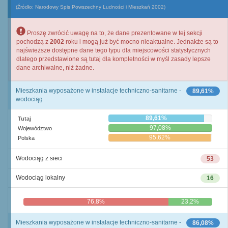
(Źródło: Narodowy Spis Powszechny Ludności i Mieszkań 2002)
Proszę zwrócić uwagę na to, że dane prezentowane w tej sekcji
pochodzą z
2002
roku i mogą już być mocno nieaktualne. Jednakże są to
najświeższe dostępne dane tego typu dla miejscowości statystycznych
dlatego przedstawione są tutaj dla kompletności w myśl zasady lepsze
dane archiwalne, niż żadne.
Mieszkania wyposażone w instalacje techniczno-sanitarne -
89,61%
wodociąg
89,61%
Tutaj
97,08%
Województwo
95,62%
Polska
Wodociąg z sieci
53
Wodociąg lokalny
16
76,8%
23,2%
Mieszkania wyposażone w instalacje techniczno-sanitarne -
86,08%