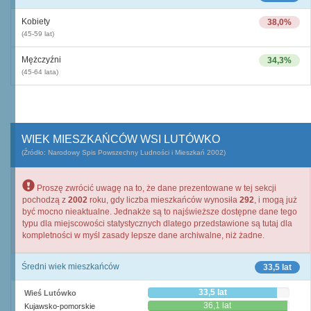
Kobiety
38,0%
(45-59 lat)
Mężczyźni
34,3%
(45-64 lata)
WIEK MIESZKAŃCÓW WSI LUTÓWKO
(Źródło: Narodowy Spis Powszechny Ludności i Mieszkań 2002)
Proszę zwrócić uwagę na to, że dane prezentowane w tej sekcji
pochodzą z
2002
roku, gdy liczba mieszkańców wynosiła
292
, i mogą już
być mocno nieaktualne. Jednakże są to najświeższe dostępne dane tego
typu dla miejscowości statystycznych dlatego przedstawione są tutaj dla
kompletności w myśl zasady lepsze dane archiwalne, niż żadne.
Średni wiek mieszkańców
33,5 lat
33,5 lat
Wieś Lutówko
36,1 lat
Kujawsko-pomorskie