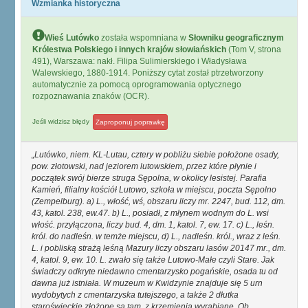
Wzmianka historyczna
Wieś Lutówko
została wspomniana w
Słowniku geograficznym
Królestwa Polskiego i innych krajów słowiańskich
(Tom V, strona
491), Warszawa: nakł. Filipa Sulimierskiego i Władysława
Walewskiego, 1880-1914. Poniższy cytat został ptrzetworzony
automatycznie za pomocą oprogramowania optycznego
rozpoznawania znaków (OCR).
Jeśli widzisz błędy
Zaproponuj poprawkę
Lutówko, niem. KL-Lutau, cztery w pobliżu siebie położone osady,
pow. złotowski, nad jeziorem lutowskiem, przez które płynie i
początek swój bierze struga Sępolna, w okolicy lesistej. Parafia
Kamień, filialny kościół Lutowo, szkoła w miejscu, poczta Sępolno
(Zempelburg). a) L., włość, wś, obszaru liczy mr. 2247, bud. 112, dm.
43, katol. 238, ew.47. b) L., posiadł, z młynem wodnym do L. wsi
włość. przyłączona, liczy bud. 4, dm. 1, katol. 7, ew. 17. c) L., leśn.
król. do nadleśn. w temże miejscu, d) L., nadleśn. król., wraz z leśn.
L. i pobliską strażą leśną Mazury liczy obszaru lasów 20147 mr., dm.
4, katol. 9, ew. 10. L. zwało się także Lutowo-Małe czyli Stare. Jak
świadczy odkryte niedawno cmentarzysko pogańskie, osada tu od
dawna już istniała. W muzeum w Kwidzynie znajduje się 5 urn
wydobytych z cmentarzyska tutejszego, a także 2 dłutka
staroświeckie złożone są tam, z krzemienia wyrabiane. Ob.