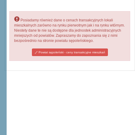
Posiadamy również dane o cenach transakcyjnych lokali
mieszkalnych zarówno na rynku pierwotnym jak i na rynku wtórnym.
Niestety dane te nie są dostępne dla jednostek administracyjnych
mniejszych od powiatów. Zapraszamy do zapoznania się z nimi
bezpośrednio na stronie powiatu sępoleńskiego.
Powiat sępoleński - ceny transakcyjne mieszkań