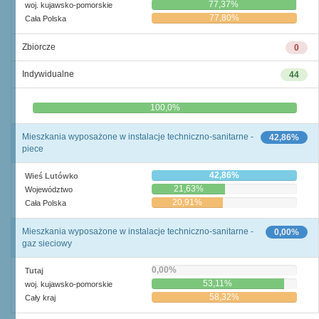
77,37%
woj. kujawsko-pomorskie
77,80%
Cała Polska
Zbiorcze
0
Indywidualne
44
0,0%
100,0%
Mieszkania wyposażone w instalacje techniczno-sanitarne -
42,86%
piece
42,86%
Wieś Lutówko
21,63%
Województwo
20,91%
Cała Polska
Mieszkania wyposażone w instalacje techniczno-sanitarne -
0,00%
gaz sieciowy
0,00%
Tutaj
53,11%
woj. kujawsko-pomorskie
58,32%
Cały kraj