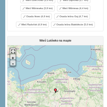
Wieś Dziechowo (3,6 km)
Wieś Dąbrowa (3,7 km)
Wieś Wiśniewka (3,8 km)
Wieś Wiśniewa (4,4 km)
Osada Iłowo (4,6 km)
Osada leśna Gaj (4,7 km)
Wieś Radońsk (4,9 km)
Osada leśna Białobłocie (5,0 km)
Wieś Lutówko na mapie