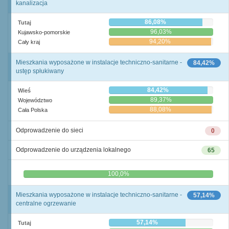
kanalizacja
86,08%
Tutaj
96,03%
Kujawsko-pomorskie
94,20%
Cały kraj
Mieszkania wyposażone w instalacje techniczno-sanitarne -
84,42%
ustęp spłukiwany
84,42%
Wieś
89,37%
Województwo
88,08%
Cała Polska
Odprowadzenie do sieci
0
Odprowadzenie do urządzenia lokalnego
65
0,0%
100,0%
Mieszkania wyposażone w instalacje techniczno-sanitarne -
57,14%
centralne ogrzewanie
57,14%
Tutaj