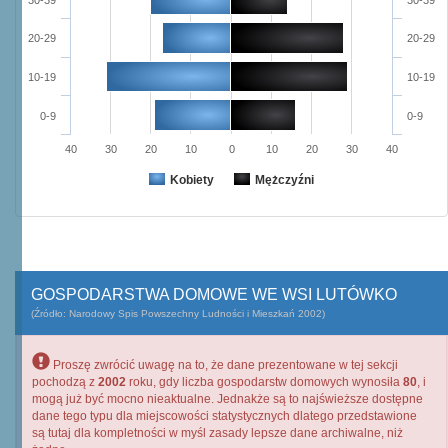
30-39
30-39
20-29
20-29
10-19
10-19
0-9
0-9
40
30
20
10
0
10
20
30
40
Kobiety
Mężczyźni
GOSPODARSTWA DOMOWE WE WSI LUTÓWKO
(Źródło: Narodowy Spis Powszechny Ludności i Mieszkań 2002)
Proszę zwrócić uwagę na to, że dane prezentowane w tej sekcji
pochodzą z
2002
roku, gdy liczba gospodarstw domowych wynosiła
80
, i
mogą już być mocno nieaktualne. Jednakże są to najświeższe dostępne
dane tego typu dla miejscowości statystycznych dlatego przedstawione
są tutaj dla kompletności w myśl zasady lepsze dane archiwalne, niż