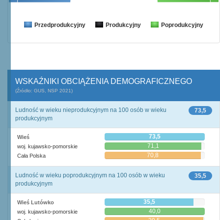
Przedprodukcyjny
Produkcyjny
Poprodukcyjny
WSKAŹNIKI OBCIĄŻENIA DEMOGRAFICZNEGO
(Źródło: GUS, NSP 2021)
Ludność w wieku nieprodukcyjnym na 100 osób w wieku
73,5
produkcyjnym
73,5
Wieś
71,1
woj. kujawsko-pomorskie
70,8
Cała Polska
Ludność w wieku poprodukcyjnym na 100 osób w wieku
35,5
produkcyjnym
35,5
Wieś Lutówko
40,0
woj. kujawsko-pomorskie