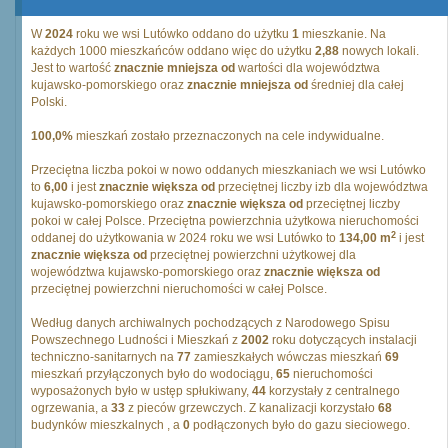
W
2024
roku we wsi Lutówko oddano do użytku
1
mieszkanie. Na
każdych 1000 mieszkańców oddano więc do użytku
2,88
nowych lokali.
Jest to wartość
znacznie mniejsza od
wartości dla województwa
kujawsko-pomorskiego oraz
znacznie mniejsza od
średniej dla całej
Polski.
100,0%
mieszkań zostało przeznaczonych na cele indywidualne.
Przeciętna liczba pokoi w nowo oddanych mieszkaniach we wsi Lutówko
to
6,00
i jest
znacznie większa od
przeciętnej liczby izb dla województwa
kujawsko-pomorskiego oraz
znacznie większa od
przeciętnej liczby
pokoi w całej Polsce. Przeciętna powierzchnia użytkowa nieruchomości
2
oddanej do użytkowania w 2024 roku we wsi Lutówko to
134,00 m
i jest
znacznie większa od
przeciętnej powierzchni użytkowej dla
województwa kujawsko-pomorskiego oraz
znacznie większa od
przeciętnej powierzchni nieruchomości w całej Polsce.
Według danych archiwalnych pochodzących z Narodowego Spisu
Powszechnego Ludności i Mieszkań z
2002
roku dotyczących instalacji
techniczno-sanitarnych na
77
zamieszkałych wówczas mieszkań
69
mieszkań przyłączonych było do wodociągu,
65
nieruchomości
wyposażonych było w ustęp spłukiwany,
44
korzystały z centralnego
ogrzewania, a
33
z pieców grzewczych. Z kanalizacji korzystało
68
budynków mieszkalnych , a
0
podłączonych było do gazu sieciowego.