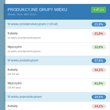
PRODUKCYJNE GRUPY WIEKU
%
123
(Źródło: GUS, NSP 2021)
W wieku przedprodukcyjnym (<18 lat)
21,9%
Kobiety
21,8%
(w wieku przedprodukcyjnym)
Mężczyźni
22,0%
(w wieku przedprodukcyjnym)
W wieku produkcyjnym
57,6%
Kobiety
54,1%
(18-59 lat)
Mężczyźni
61,0%
(18-64 lata)
W wieku poprodukcyjnym
20,5%
Kobiety
24,1%