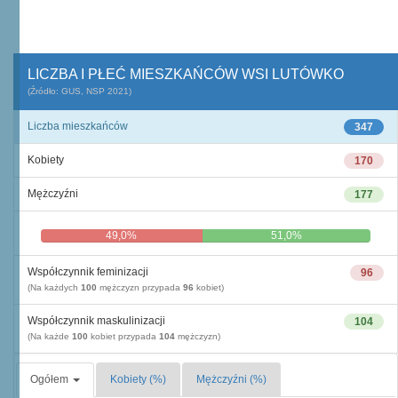
LICZBA I PŁEĆ MIESZKAŃCÓW WSI LUTÓWKO
(Źródło: GUS, NSP 2021)
Liczba mieszkańców
347
Kobiety
170
Mężczyźni
177
49,0%
51,0%
Współczynnik feminizacji
96
(Na każdych
100
mężczyzn przypada
96
kobiet)
Współczynnik maskulinizacji
104
(Na każde
100
kobiet przypada
104
mężczyzn)
Ogółem
Kobiety (%)
Mężczyźni (%)