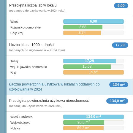
Przeciętna liczba izb w lokalu
6,00
(oddanego do użytkowania w 2024 roku)
6,00
Wieś
3,88
Kujawsko-pomorskie
3,74
Cały kraj
Liczba izb na 1000 ludności
17,29
(oddanych do użytkowania w 2024 roku)
17,29
Tutaj
15,68
woj. kujawsko-pomorskie
19,95
Kraj
2
Łączna powierzchnia użytkowa w lokalach oddanych do
134 m
użytkowania w 2024
2
Przeciętna powierzchnia użytkowa nieruchomości
134,0 m
(oddanej do użytkowania w 2024 roku)
2
134,0 m
Wieś Lutówko
2
90,8 m
Województwo
2
89,2 m
Polska