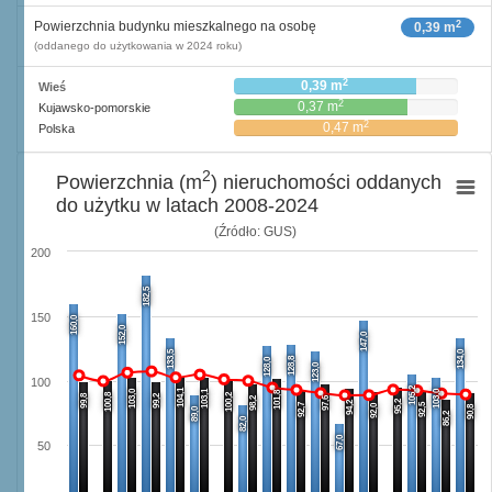
2
Powierzchnia budynku mieszkalnego na osobę
0,39 m
(oddanego do użytkowania w 2024 roku)
2
0,39 m
Wieś
2
0,37 m
Kujawsko-pomorskie
2
0,47 m
Polska
2
Powierzchnia (m
) nieruchomości oddanych
do użytku w latach 2008-2024
(Źródło: GUS)
200
182,5
150
160,0
152,0
147,0
133,5
134,0
128,8
128,0
123,0
100
105,2
104,1
103,0
103,1
103,0
101,8
100,8
100,2
99,8
99,2
98,2
97,6
95,2
94,2
92,7
92,5
92,0
90,8
89,0
86,2
82,0
67,0
50