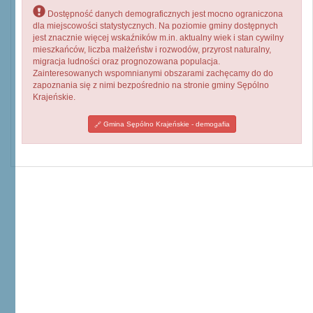
Dostępność danych demograficznych jest mocno ograniczona
dla miejscowości statystycznych. Na poziomie gminy dostępnych
jest znacznie więcej wskaźników m.in. aktualny wiek i stan cywilny
mieszkańców, liczba małżeństw i rozwodów, przyrost naturalny,
migracja ludności oraz prognozowana populacja.
Zainteresowanych wspomnianymi obszarami zachęcamy do do
zapoznania się z nimi bezpośrednio na stronie gminy Sępólno
Krajeńskie.
Gmina Sępólno Krajeńskie - demogafia