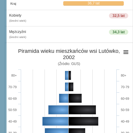
36,7 lat
Kraj
Kobiety
32,5 lat
(średni wiek)
Mężczyźni
34,3 lat
(średni wiek)
Piramida wieku mieszkańców wsi Lutówko,
2002
(Źródło: GUS)
80+
80+
70-79
70-79
60-69
60-69
50-59
50-59
40-49
40-49