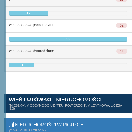
17
wieloosobowe jednorodzinne
52
52
wieloosobowe dwurodzinne
11
11
WIEŚ LUTÓWKO
- NIERUCHOMOŚCI
(MIESZKANIA ODDANE DO UŻYTKU, POWIERZCHNIA UŻYTKOWA, LICZBA
IZB)
NIERUCHOMOŚCI W PIGUŁCE
(Źródło: GUS, 31.XII.2024)