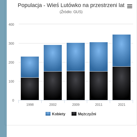
Populacja - Wieś Lutówko na przestrzeni lat
(Źródło: GUS)
400
300
200
100
0
1998
2002
2009
2011
2021
Kobiety
Mężczyźni