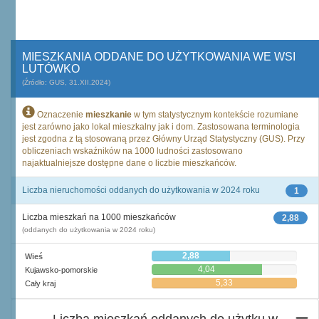
MIESZKANIA ODDANE DO UŻYTKOWANIA WE WSI
LUTÓWKO
(Źródło: GUS, 31.XII.2024)
Oznaczenie
mieszkanie
w tym statystycznym kontekście rozumiane
jest zarówno jako lokal mieszkalny jak i dom. Zastosowana terminologia
jest zgodna z tą stosowaną przez Główny Urząd Statystyczny (GUS). Przy
obliczeniach wskaźników na 1000 ludności zastosowano
najaktualniejsze dostępne dane o liczbie mieszkańców.
Liczba nieruchomości oddanych do użytkowania w 2024 roku
1
Liczba mieszkań na 1000 mieszkańców
2,88
(oddanych do użytkowania w 2024 roku)
2,88
Wieś
4,04
Kujawsko-pomorskie
5,33
Cały kraj