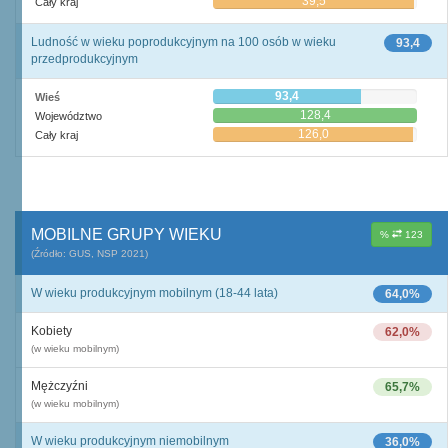
39,5
Cały kraj
Ludność w wieku poprodukcyjnym na 100 osób w wieku
93,4
przedprodukcyjnym
93,4
Wieś
128,4
Województwo
126,0
Cały kraj
MOBILNE GRUPY WIEKU
%
123
(Źródło: GUS, NSP 2021)
W wieku produkcyjnym mobilnym (18-44 lata)
64,0%
Kobiety
62,0%
(w wieku mobilnym)
Mężczyźni
65,7%
(w wieku mobilnym)
W wieku produkcyjnym niemobilnym
36,0%