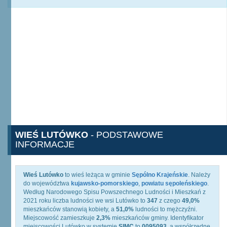
WIEŚ LUTÓWKO
- PODSTAWOWE
INFORMACJE
Wieś Lutówko
to wieś leżąca w gminie
Sępólno Krajeńskie
. Należy
do województwa
kujawsko-pomorskiego
,
powiatu sępoleńskiego
.
Według Narodowego Spisu Powszechnego Ludności i Mieszkań z
2021 roku liczba ludności we wsi Lutówko to
347
z czego
49,0%
mieszkańców stanowią kobiety, a
51,0%
ludności to mężczyźni.
Miejscowość zamieszkuje
2,3%
mieszkańców gminy. Identyfikator
miejscowości Lutówko w systemie
SIMC
to
0095093
, a współrzędne