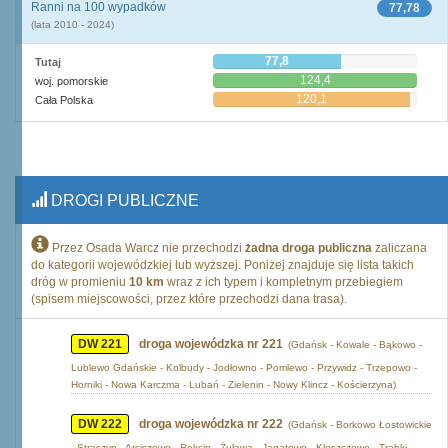
Ranni na 100 wypadków
77,78
(lata 2010 - 2024)
77,8
Tutaj
124,4
woj. pomorskie
120,1
Cała Polska
DROGI PUBLICZNE
Przez Osada Warcz nie przechodzi
żadna droga publiczna
zaliczana
do kategorii wojewódzkiej lub wyższej. Poniżej znajduje się lista takich
dróg w promieniu
10 km
wraz z ich typem i kompletnym przebiegiem
(spisem miejscowości, przez które przechodzi dana trasa).
DW 221
droga wojewódzka nr 221
(Gdańsk - Kowale - Bąkowo -
Lublewo Gdańskie - Kolbudy - Jodłowno - Pomlewo - Przywidz - Trzepowo -
Horniki - Nowa Karczma - Lubań - Zielenin - Nowy Klincz - Kościerzyna)
DW 222
droga wojewódzka nr 222
(Gdańsk - Borkowo Łostowickie
- Straszyn - Arciszewo - Rekcin - Żuława - Jagatowo - Kleszczewo - Trąbki