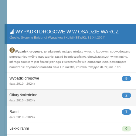
WYPADKI DROGOWE W W OSADZIE WARCZ
(Źródło: Systemu Ewidencji Wypadków i Kolizji (SEWiK), 31.XII.2024)
Wypadek drogowy
, to zdarzenie mające miejsce w ruchu lądowym, spowodowane
poprzez nieumyślne naruszenie zasad bezpieczeństwa obowiązujących w tym ruchu,
którego skutkiem jest śmierć jednego z uczestników lub obrażenia ciała powodujące
naruszenie czynności narządu ciała lub rozstrój zdrowia trwające dłużej niż 7 dni.
Wypadki drogowe
9
(lata 2010 - 2024)
Ofiary śmiertelne
2
(lata 2010 - 2024)
Ranni
7
(lata 2010 - 2024)
Lekko ranni
0