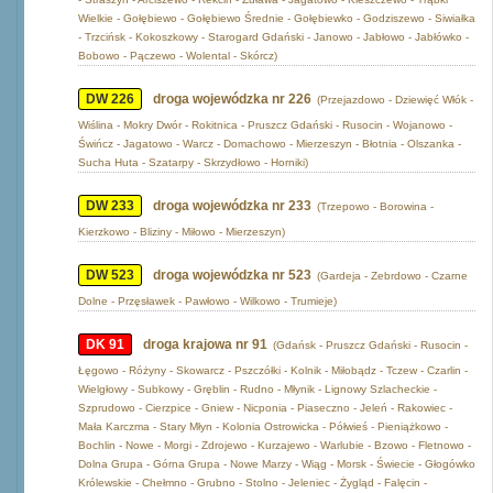
Wielkie - Gołębiewo - Gołębiewo Średnie - Gołębiewko - Godziszewo - Siwiałka
- Trzcińsk - Kokoszkowy - Starogard Gdański - Janowo - Jabłowo - Jabłówko -
Bobowo - Pączewo - Wolental - Skórcz)
DW 226
droga wojewódzka nr 226
(Przejazdowo - Dziewięć Włók -
Wiślina - Mokry Dwór - Rokitnica - Pruszcz Gdański - Rusocin - Wojanowo -
Świńcz - Jagatowo - Warcz - Domachowo - Mierzeszyn - Błotnia - Olszanka -
Sucha Huta - Szatarpy - Skrzydłowo - Horniki)
DW 233
droga wojewódzka nr 233
(Trzepowo - Borowina -
Kierzkowo - Bliziny - Miłowo - Mierzeszyn)
DW 523
droga wojewódzka nr 523
(Gardeja - Zebrdowo - Czarne
Dolne - Przęsławek - Pawłowo - Wilkowo - Trumieje)
DK 91
droga krajowa nr 91
(Gdańsk - Pruszcz Gdański - Rusocin -
Łęgowo - Różyny - Skowarcz - Pszczółki - Kolnik - Miłobądz - Tczew - Czarlin -
Wielgłowy - Subkowy - Gręblin - Rudno - Młynik - Lignowy Szlacheckie -
Szprudowo - Cierzpice - Gniew - Nicponia - Piaseczno - Jeleń - Rakowiec -
Mała Karczma - Stary Młyn - Kolonia Ostrowicka - Półwieś - Pieniążkowo -
Bochlin - Nowe - Morgi - Zdrojewo - Kurzajewo - Warlubie - Bzowo - Fletnowo -
Dolna Grupa - Górna Grupa - Nowe Marzy - Wiąg - Morsk - Świecie - Głogówko
Królewskie - Chełmno - Grubno - Stolno - Jeleniec - Żygląd - Falęcin -