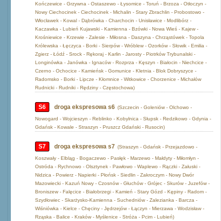
Kończewice - Grzywna - Ostaszewo - Łysomice - Toruń - Brzoza - Otłoczyn -
Nowy Ciechocinek - Ciechocinek - Michalin - Stary Zbrachlin - Probostowo -
Włocławek - Kowal - Dąbrówka - Charchocin - Unisławice - Modlibórz -
Kaczawka - Lubień Kujawski - Kamienna - Bzówki - Nowa Wieś - Kajew -
Krośniewice - Krzewie - Zalesie - Miłosna - Daszyna - Chrząstówek - Topola
Królewska - Łęczyca - Borki - Sierpów - Wróblew - Ozorków - Słowik - Emilia -
Zgierz - Łódź - Srock - Rękoraj - Karlin - Jarosty - Piotrków Trybunalski -
Longinówka - Janówka - Ignaców - Rozprza - Kęszyn - Białocin - Niechcice -
Czerno - Ochocice - Kamieńsk - Gomunice - Kletnia - Blok Dobryszyce -
Radomsko - Borki - Lipcze - Kłomnice - Witkowice - Chorzenice - Michałów
Rudnicki - Rudniki - Rędziny - Częstochowa)
S6
droga ekspresowa s6
(Szczecin - Goleniów - Olchowo -
Nowogard - Wojcieszyn - Reblinko - Kobylnica - Słupsk - Redzikowo - Gdynia -
Gdańsk - Kowale - Straszyn - Pruszcz Gdański - Rusocin)
S7
droga ekspresowa s7
(Straszyn - Gdańsk - Przejazdowo -
Koszwały - Elbląg - Bogaczewo - Pasłęk - Marzewo - Małdyty - Miłomłyn -
Ostróda - Rychnowo - Olsztynek - Pawłowo - Waplewo - Rączki - Załuski -
Nidzica - Powierz - Napierki - Płońsk - Siedlin - Zakroczym - Nowy Dwór
Mazowiecki - Kazuń Nowy - Czosnów - Głuchów - Grójec - Skurów - Juzefów -
Broniszew - Falęcice - Białobrzegi - Kamień - Stary Gózd - Kępiny - Radom -
Szydłowiec - Skarżysko-Kamienna - Suchedniów - Zalezianka - Barcza -
Wiśniówka - Kielce - Chęciny - Jędrzejów - Łączyn - Mierzawa - Wodzisław -
Rząska - Balice - Kraków - Myślenice - Stróża - Pcim - Lubień)