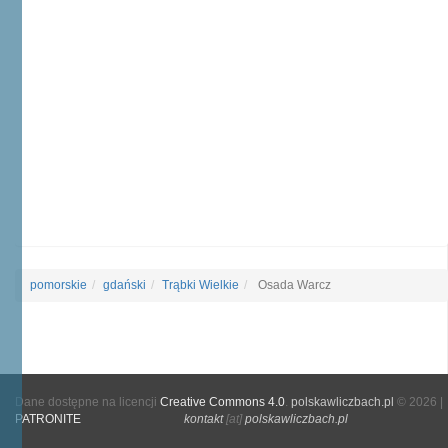
pomorskie
gdański
Trąbki Wielkie
Osada Warcz
Dane dostępne na licencji
Creative Commons 4.0
.
polskawliczbach.pl
© 2026 |
PATRONITE
kontakt
[at]
polskawliczbach.pl