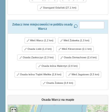
Starogard Gdański (27,1 km)
Zobacz inne miejscowości w pobliżu osady
Warcz
Wieś Warcz (1,2 km)
Wieś Żuławka (1,3 km)
Osada Lisiki (1,4 km)
Wieś Kleszczewo (2,1 km)
Osada Zaskoczyn (2,3 km)
Osada Domachowo (2,4 km)
Osada leśna Malentyn (2,6 km)
Osada leśna Trąbki Wielkie (2,8 km)
Wieś Jagatowo (3,5 km)
Osada Żuława (3,6 km)
Osada Warcz na mapie