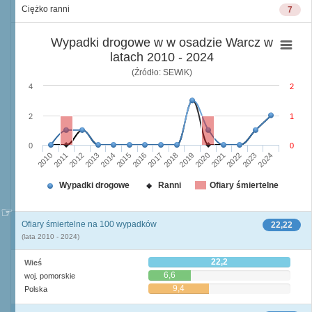
Ciężko ranni
7
Wypadki drogowe w w osadzie Warcz w
latach 2010 - 2024
(Źródło: SEWiK)
4
2
2
1
0
0
2010
2015
2020
2013
2018
2023
2011
2016
2021
2014
2019
2024
2012
2017
2022
Wypadki drogowe
Ranni
Ofiary śmiertelne
Ofiary śmiertelne na 100 wypadków
22,22
(lata 2010 - 2024)
22,2
Wieś
6,6
woj. pomorskie
9,4
Polska