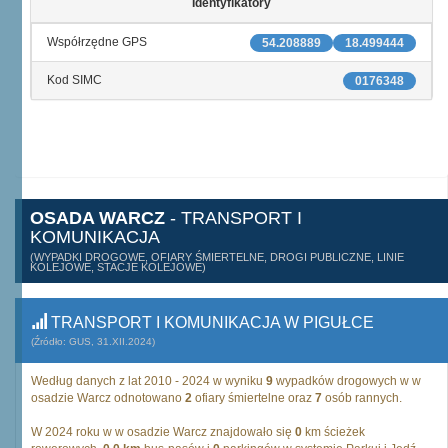
Identyfikatory
Współrzędne GPS
54.208889
18.499444
Kod SIMC
0176348
OSADA WARCZ
- TRANSPORT I
KOMUNIKACJA
(WYPADKI DROGOWE, OFIARY ŚMIERTELNE, DROGI PUBLICZNE, LINIE
KOLEJOWE, STACJE KOLEJOWE)
TRANSPORT I KOMUNIKACJA W PIGUŁCE
(Źródło: GUS, 31.XII.2024)
Według danych z lat 2010 - 2024 w wyniku
9
wypadków drogowych w w
osadzie Warcz odnotowano
2
ofiary śmiertelne oraz
7
osób rannych.
W 2024 roku w w osadzie Warcz znajdowało się
0
km ścieżek