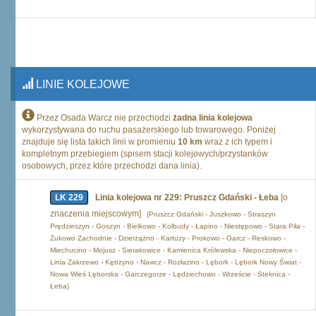
LINIE KOLEJOWE
Przez Osada Warcz nie przechodzi
żadna linia kolejowa
wykorzystywana do ruchu pasażerskiego lub towarowego. Poniżej
znajduje się lista takich linii w promieniu
10 km
wraz z ich typem i
kompletnym przebiegiem (spisem stacji kolejowych/przystanków
osobowych, przez które przechodzi dana linia).
LK 229
Linia kolejowa nr 229: Pruszcz Gdański - Łeba
[o
znaczenia miejscowym]
(Pruszcz Gdański - Juszkowo - Straszyn
Prędzieszyn - Goszyn - Bielkowo - Kolbudy - Łapino - Niestępowo - Stara Piła -
Żukowo Zachodnie - Dzierżążno - Kartuzy - Prokowo - Garcz - Reskowo -
Miechucino - Mojusz - Sierakowice - Kamienica Królewska - Niepoczołowice -
Linia Zakrzewo - Kętrzyno - Nawcz - Rozłazino - Lębork - Lębork Nowy Świat -
Nowa Wieś Lęborska - Garczegorze - Lędziechowo - Wrzeście - Steknica -
Łeba)