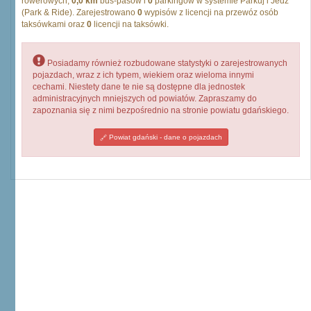
rowerowych,
0,0 km
bus-pasów i
0
parkingów w systemie Parkuj i Jedź
(Park & Ride). Zarejestrowano
0
wypisów z licencji na przewóz osób
taksówkami oraz
0
licencji na taksówki.
Posiadamy również rozbudowane statystyki o zarejestrowanych
pojazdach, wraz z ich typem, wiekiem oraz wieloma innymi
cechami. Niestety dane te nie są dostępne dla jednostek
administracyjnych mniejszych od powiatów. Zapraszamy do
zapoznania się z nimi bezpośrednio na stronie powiatu gdańskiego.
Powiat gdański - dane o pojazdach