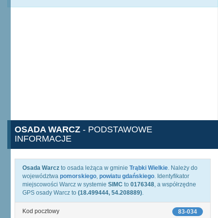
OSADA WARCZ
- PODSTAWOWE
INFORMACJE
Osada Warcz
to osada leżąca w gminie
Trąbki Wielkie
. Należy do
województwa
pomorskiego
,
powiatu gdańskiego
. Identyfikator
miejscowości Warcz w systemie
SIMC
to
0176348
, a współrzędne
GPS osady Warcz to
(18.499444, 54.208889)
.
Kod pocztowy
83-034