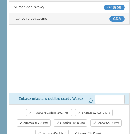
Numer kierunkowy
(+48) 58
Tablice rejestracyjne
GDA
Zobacz miasta w pobliżu osady Warcz
Pruszcz Gdański (10,7 km)
Skarszewy (16,0 km)
Żukowo (17,2 km)
Gdańsk (18,6 km)
Tczew (22,3 km)
Kartuzy (24,1 km)
Sopot (26,2 km)