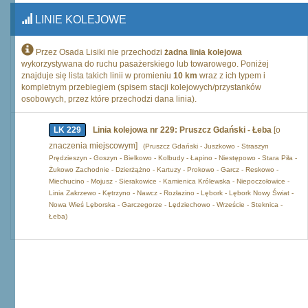
LINIE KOLEJOWE
Przez Osada Lisiki nie przechodzi
żadna linia kolejowa
wykorzystywana do ruchu pasażerskiego lub towarowego. Poniżej
znajduje się lista takich linii w promieniu
10 km
wraz z ich typem i
kompletnym przebiegiem (spisem stacji kolejowych/przystanków
osobowych, przez które przechodzi dana linia).
LK 229
Linia kolejowa nr 229: Pruszcz Gdański - Łeba
[o
znaczenia miejscowym]
(Pruszcz Gdański - Juszkowo - Straszyn
Prędzieszyn - Goszyn - Bielkowo - Kolbudy - Łapino - Niestępowo - Stara Piła -
Żukowo Zachodnie - Dzierżążno - Kartuzy - Prokowo - Garcz - Reskowo -
Miechucino - Mojusz - Sierakowice - Kamienica Królewska - Niepoczołowice -
Linia Zakrzewo - Kętrzyno - Nawcz - Rozłazino - Lębork - Lębork Nowy Świat -
Nowa Wieś Lęborska - Garczegorze - Lędziechowo - Wrzeście - Steknica -
Łeba)