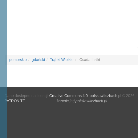
pomorskie
gdański
Trąbki Wielkie
Osada Lisiki
Dane dostępne na licencji
Creative Commons 4.0
.
polskawliczbach.pl
© 2026 |
PATRONITE
kontakt
[at]
polskawliczbach.pl