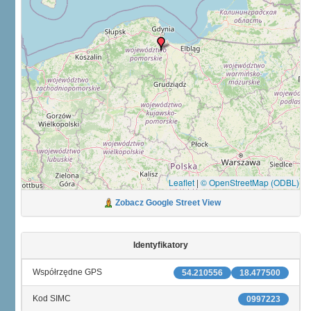
Leaflet
|
© OpenStreetMap (ODBL)
Zobacz Google Street View
Identyfikatory
Współrzędne GPS
54.210556
18.477500
Kod SIMC
0997223