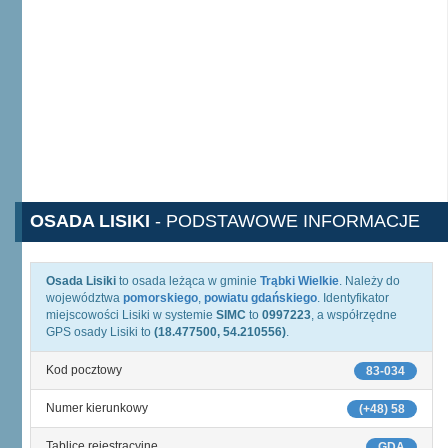
OSADA LISIKI
- PODSTAWOWE INFORMACJE
Osada Lisiki
to osada leżąca w gminie
Trąbki Wielkie
. Należy do
województwa
pomorskiego
,
powiatu gdańskiego
. Identyfikator
miejscowości Lisiki w systemie
SIMC
to
0997223
, a współrzędne
GPS osady Lisiki to
(18.477500, 54.210556)
.
Kod pocztowy
83-034
Numer kierunkowy
(+48) 58
Tablice rejestracyjne
GDA