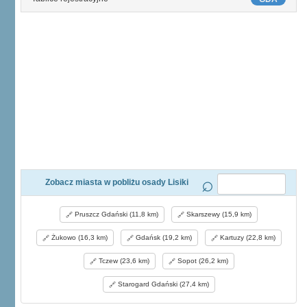
Zobacz miasta w pobliżu osady Lisiki
Pruszcz Gdański (11,8 km)
Skarszewy (15,9 km)
Żukowo (16,3 km)
Gdańsk (19,2 km)
Kartuzy (22,8 km)
Tczew (23,6 km)
Sopot (26,2 km)
Starogard Gdański (27,4 km)