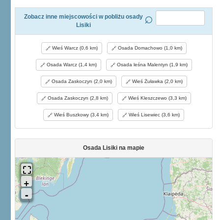
Zobacz inne miejscowości w pobliżu osady
Lisiki
Wieś Warcz (0,6 km)
Osada Domachowo (1,0 km)
Osada Warcz (1,4 km)
Osada leśna Malentyn (1,9 km)
Osada Zaskoczyn (2,0 km)
Wieś Żuławka (2,0 km)
Osada Zaskoczyn (2,8 km)
Wieś Kleszczewo (3,3 km)
Wieś Buszkowy (3,4 km)
Wieś Lisewiec (3,6 km)
Osada Lisiki na mapie