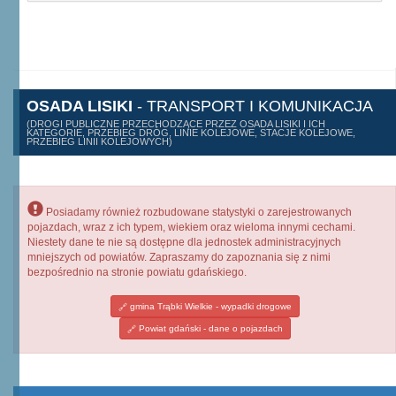
OSADA LISIKI
- TRANSPORT I KOMUNIKACJA
(DROGI PUBLICZNE PRZECHODZĄCE PRZEZ OSADA LISIKI I ICH
KATEGORIE, PRZEBIEG DRÓG, LINIE KOLEJOWE, STACJE KOLEJOWE,
PRZEBIEG LINII KOLEJOWYCH)
Posiadamy również rozbudowane statystyki o zarejestrowanych
pojazdach, wraz z ich typem, wiekiem oraz wieloma innymi cechami.
Niestety dane te nie są dostępne dla jednostek administracyjnych
mniejszych od powiatów. Zapraszamy do zapoznania się z nimi
bezpośrednio na stronie powiatu gdańskiego.
gmina Trąbki Wielkie - wypadki drogowe
Powiat gdański - dane o pojazdach