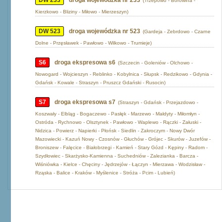
DW 233
droga wojewódzka nr 233
(Trzepowo - Borowina -
Kierzkowo - Bliziny - Miłowo - Mierzeszyn)
DW 523
droga wojewódzka nr 523
(Gardeja - Zebrdowo - Czarne
Dolne - Przęsławek - Pawłowo - Wilkowo - Trumieje)
S6
droga ekspresowa s6
(Szczecin - Goleniów - Olchowo -
Nowogard - Wojcieszyn - Reblinko - Kobylnica - Słupsk - Redzikowo - Gdynia -
Gdańsk - Kowale - Straszyn - Pruszcz Gdański - Rusocin)
S7
droga ekspresowa s7
(Straszyn - Gdańsk - Przejazdowo -
Koszwały - Elbląg - Bogaczewo - Pasłęk - Marzewo - Małdyty - Miłomłyn -
Ostróda - Rychnowo - Olsztynek - Pawłowo - Waplewo - Rączki - Załuski -
Nidzica - Powierz - Napierki - Płońsk - Siedlin - Zakroczym - Nowy Dwór
Mazowiecki - Kazuń Nowy - Czosnów - Głuchów - Grójec - Skurów - Juzefów -
Broniszew - Falęcice - Białobrzegi - Kamień - Stary Gózd - Kępiny - Radom -
Szydłowiec - Skarżysko-Kamienna - Suchedniów - Zalezianka - Barcza -
Wiśniówka - Kielce - Chęciny - Jędrzejów - Łączyn - Mierzawa - Wodzisław -
Rząska - Balice - Kraków - Myślenice - Stróża - Pcim - Lubień)