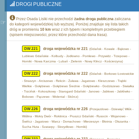
DROGI PUBLICZNE
Przez Osada Lisiki nie przechodzi
żadna droga publiczna
zaliczana
do kategorii wojewódzkiej lub wyższej. Poniżej znajduje się lista takich
dróg w promieniu
10 km
wraz z ich typem i kompletnym przebiegiem
(spisem miejscowości, przez które przechodzi dana trasa).
DW 221
droga wojewódzka nr 221
(Gdańsk - Kowale - Bąkowo -
Lublewo Gdańskie - Kolbudy - Jodłowno - Pomlewo - Przywidz - Trzepowo -
Horniki - Nowa Karczma - Lubań - Zielenin - Nowy Klincz - Kościerzyna)
DW 222
droga wojewódzka nr 222
(Gdańsk - Borkowo Łostowickie
- Straszyn - Arciszewo - Rekcin - Żuława - Jagatowo - Kleszczewo - Trąbki
Wielkie - Gołębiewo - Gołębiewo Średnie - Gołębiewko - Godziszewo - Siwiałka
- Trzcińsk - Kokoszkowy - Starogard Gdański - Janowo - Jabłowo - Jabłówko -
Bobowo - Pączewo - Wolental - Skórcz)
DW 226
droga wojewódzka nr 226
(Przejazdowo - Dziewięć Włók -
Wiślina - Mokry Dwór - Rokitnica - Pruszcz Gdański - Rusocin - Wojanowo -
Świńcz - Jagatowo - Warcz - Domachowo - Mierzeszyn - Błotnia - Olszanka -
Sucha Huta - Szatarpy - Skrzydłowo - Horniki)