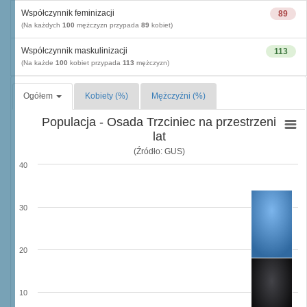
Współczynnik feminizacji
89
(Na każdych
100
mężczyzn przypada
89
kobiet)
Współczynnik maskulinizacji
113
(Na każde
100
kobiet przypada
113
mężczyzn)
Ogółem
Kobiety (%)
Mężczyźni (%)
Populacja - Osada Trzciniec na przestrzeni
lat
(Źródło: GUS)
40
30
20
10