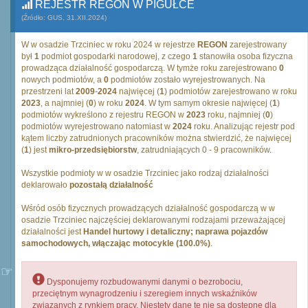
REJESTR REGON W PIGUŁCE
(Źródło: GUS, 31.XII.2024)
W w osadzie Trzciniec w roku 2024 w rejestrze
REGON
zarejestrowany
był
1
podmiot gospodarki narodowej, z czego
1
stanowiła osoba fizyczna
prowadząca działalność gospodarczą. W tymże roku zarejestrowano
0
nowych podmiotów, a
0
podmiotów zostało wyrejestrowanych. Na
przestrzeni lat
2009
-
2024
najwięcej (
1
) podmiotów zarejestrowano w roku
2023
, a najmniej (
0
) w roku
2024
. W tym samym okresie najwięcej (
1
)
podmiotów wykreślono z rejestru REGON w
2023
roku, najmniej (
0
)
podmiotów wyrejestrowano natomiast w
2024
roku. Analizując rejestr pod
kątem liczby zatrudnionych pracowników można stwierdzić, że najwięcej
(
1
) jest
mikro-przedsiębiorstw
, zatrudniających 0 - 9 pracowników.
Wszystkie podmioty w w osadzie Trzciniec jako rodzaj działalności
deklarowało
pozostałą działalność
Wśród osób fizycznych prowadzących działalność gospodarczą w w
osadzie Trzciniec najczęściej deklarowanymi rodzajami przeważającej
działalności jest
Handel hurtowy i detaliczny; naprawa pojazdów
samochodowych, włączając motocykle (100.0%)
.
Dysponujemy rozbudowanymi danymi o bezrobociu,
przeciętnym wynagrodzeniu i szeregiem innych wskaźników
związanych z rynkiem pracy. Niestety dane te nie są dostępne dla