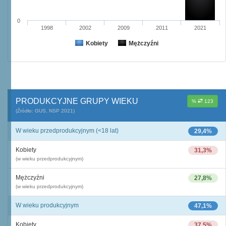
0
1998
2002
2009
2011
2021
Kobiety
Mężczyźni
PRODUKCYJNE GRUPY WIEKU
%
123
(Źródło: GUS, NSP 2021)
W wieku przedprodukcyjnym (<18 lat)
29,4%
Kobiety
31,3%
(w wieku przedprodukcyjnym)
Mężczyźni
27,8%
(w wieku przedprodukcyjnym)
W wieku produkcyjnym
47,1%
Kobiety
37,5%