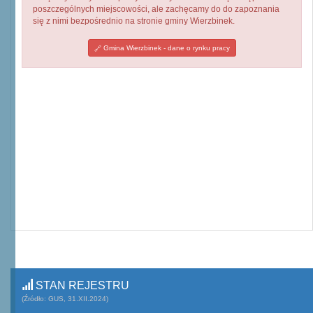
poszczególnych miejscowości, ale zachęcamy do do zapoznania
się z nimi bezpośrednio na stronie gminy Wierzbinek.
Gmina Wierzbinek - dane o rynku pracy
STAN REJESTRU
(Źródło: GUS, 31.XII.2024)