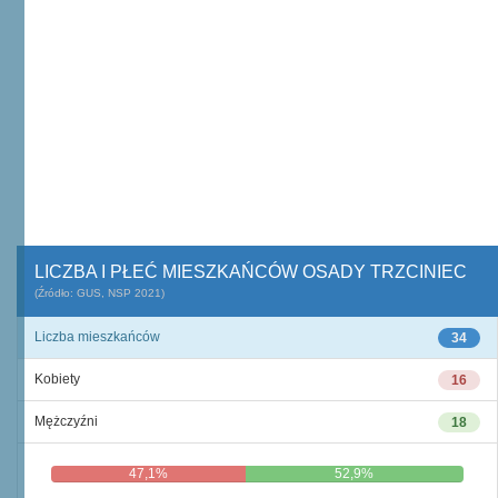
LICZBA I PŁEĆ MIESZKAŃCÓW OSADY TRZCINIEC
(Źródło: GUS, NSP 2021)
Liczba mieszkańców
34
Kobiety
16
Mężczyźni
18
47,1%
52,9%