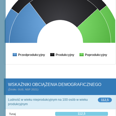
Przedprodukcyjny
Produkcyjny
Poprodukcyjny
WSKAŹNIKI OBCIĄŻENIA DEMOGRAFICZNEGO
(Źródło: GUS, NSP 2021)
Ludność w wieku nieprodukcyjnym na 100 osób w wieku
112,5
produkcyjnym
112,5
Tutaj