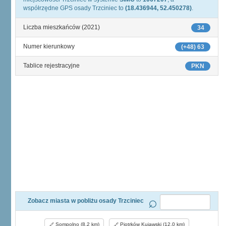
współrzędne GPS osady Trzciniec to
(18.436944, 52.450278)
.
Liczba mieszkańców (2021)
34
Numer kierunkowy
(+48) 63
Tablice rejestracyjne
PKN
Zobacz miasta w pobliżu osady Trzciniec
Sompolno (8,2 km)
Piotrków Kujawski (12,0 km)