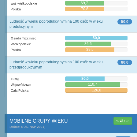
69,7
woj. wielkopolskie
70,8
Polska
Ludność w wieku poprodukcyjnym na 100 osób w wieku
50,0
produkcyjnym
50,0
Osada Trzciniec
36,6
Wielkopolskie
39,5
Polska
Ludność w wieku poprodukcyjnym na 100 osób w wieku
80,0
przedprodukcyjnym
80,0
Tutaj
110,7
Województwo
126,0
Cała Polska
MOBILNE GRUPY WIEKU
%
123
(Źródło: GUS, NSP 2021)