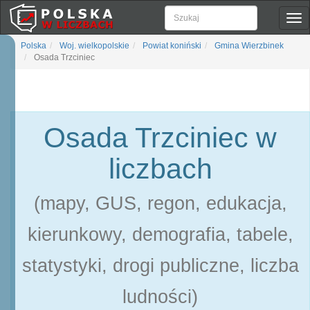
Pok
naw
Polska
Woj. wielkopolskie
Powiat koniński
Gmina Wierzbinek
Osada Trzciniec
Osada Trzciniec w
liczbach
(mapy, GUS, regon, edukacja,
kierunkowy, demografia, tabele,
statystyki, drogi publiczne, liczba
ludności)