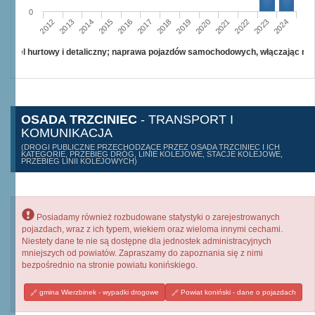
0
2015
2012
2022
2019
2013
2016
2023
2020
2017
2014
2024
2018
2021
Handel hurtowy i detaliczny; naprawa pojazdów samochodowych, włączając mo
OSADA TRZCINIEC
- TRANSPORT I
KOMUNIKACJA
(DROGI PUBLICZNE PRZECHODZĄCE PRZEZ OSADA TRZCINIEC I ICH
KATEGORIE, PRZEBIEG DRÓG, LINIE KOLEJOWE, STACJE KOLEJOWE,
PRZEBIEG LINII KOLEJOWYCH)
Posiadamy również rozbudowane statystyki o zarejestrowanych
pojazdach, wraz z ich typem, wiekiem oraz wieloma innymi cechami.
Niestety dane te nie są dostępne dla jednostek administracyjnych
mniejszych od powiatów. Zapraszamy do zapoznania się z nimi
bezpośrednio na stronie powiatu konińskiego.
gmina Wierzbinek - wypadki drogowe
Powiat koniński - dane o pojazdach