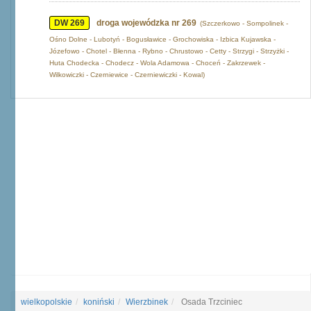
DW 269
droga wojewódzka nr 269
(Szczerkowo - Sompolinek -
Ośno Dolne - Lubotyń - Bogusławice - Grochowiska - Izbica Kujawska -
Józefowo - Chotel - Błenna - Rybno - Chrustowo - Cetty - Strzygi - Strzyżki -
Huta Chodecka - Chodecz - Wola Adamowa - Choceń - Zakrzewek -
Wilkowiczki - Czerniewice - Czerniewiczki - Kowal)
wielkopolskie
koniński
Wierzbinek
Osada Trzciniec