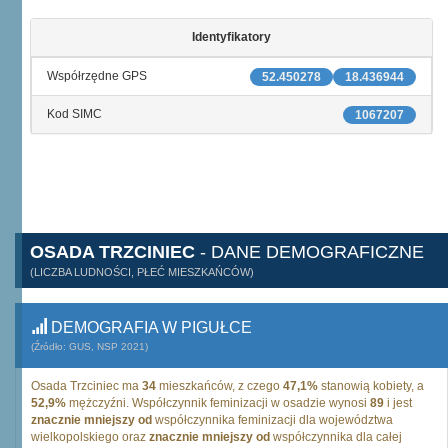
Identyfikatory
Współrzędne GPS
52.450278
18.436944
Kod SIMC
1067207
OSADA TRZCINIEC
- DANE DEMOGRAFICZNE
(LICZBA LUDNOŚCI, PŁEĆ MIESZKAŃCÓW)
DEMOGRAFIA W PIGUŁCE
(Źródło: GUS, NSP 2021)
Osada Trzciniec ma
34
mieszkańców, z czego
47,1%
stanowią kobiety, a
52,9%
mężczyźni. Współczynnik feminizacji w osadzie wynosi
89
i jest
znacznie mniejszy od
współczynnika feminizacji dla województwa
wielkopolskiego oraz
znacznie mniejszy od
współczynnika dla całej