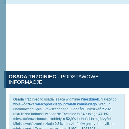
OSADA TRZCINIEC
- PODSTAWOWE
INFORMACJE
Osada Trzciniec
to osada leżąca w gminie
Wierzbinek
. Należy do
województwa
wielkopolskiego
,
powiatu konińskiego
. Według
Narodowego Spisu Powszechnego Ludności i Mieszkań z 2021
roku liczba ludności w osadzie Trzciniec to
34
z czego
47,1%
mieszkańców stanowią kobiety, a
52,9%
ludności to mężczyźni.
Miejscowość zamieszkuje
0,5%
mieszkańców gminy. Identyfikator
miejscowości Trzciniec w systemie
SIMC
to
1067207
, a