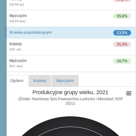
(18-59 lat)
Mężczyźni
55,6%
(18-64 lata)
W wieku poprodukcyjnym
23,5%
Kobiety
31,3%
(59+ lat)
Mężczyźni
16,7%
(64+ lata)
Ogółem
Kobiety
Mężczyźni
Produkcyjne grupy wieku, 2021
(Źródło: Narodowy Spis Powszechny Ludności i Mieszkań, NSP
2021)