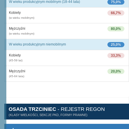
W wieku produkcyjnym mobilnym (18-44 lata)
75,0%
Kobiety
66,7%
(w wieku mobilnym)
Mężczyźni
80,0%
(w wieku mobilnym)
W wieku produkcyjnym niemobilnym
25,0%
Kobiety
33,3%
(45-59 lat)
Mężczyźni
20,0%
(45-64 lata)
OSADA TRZCINIEC
- REJESTR REGON
(KLASY WIELKOŚCI, SEKCJE PKD, FORMY PRAWNE)