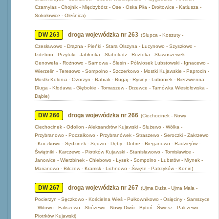
Czarnylas - Chojnik - Międzybórz - Ose - Oska Piła - Drołtowice - Katiusza -
Sokołowice - Oleśnica)
DW 263
droga wojewódzka nr 263
(Słupca - Koszuty -
Czesławowo - Drążna - Pieńki - Stara Olszyna - Lucynowo - Szyszłowo -
Izdebno - Przytuki - Jabłonka - Słaboludz - Roztoka - Sławoszewek -
Genowefa - Rożnowo - Sarnowa - Ślesin - Półwiosek Lubstowski - Ignacewo -
Wierzelin - Teresowo - Sompolno - Szczerkowo - Mostki Kujawskie - Paprocin -
Mostki-Kolonia - Ozorzyn - Babiak - Bugaj - Rysiny - Luboniek - Bierzwienna
Długa - Kłodawa - Głębokie - Tomaszew - Drzewce - Tarnówka Wiesiołowska -
Dąbie)
DW 266
droga wojewódzka nr 266
(Ciechocinek - Nowy
Ciechocinek - Odolion - Aleksandrów Kujawski - Służewo - Wólka -
Przybranowo - Poczałkowo - Przybranówek - Straszewo - Seroczki - Zakrzewo
- Kuczkowo - Sędzinek - Sędzin - Dęby - Dobre - Bieganowo - Radziejów -
Świątniki - Karczewo - Piotrków Kujawski - Stanisławowo - Tomisławice -
Janowice - Wierzbinek - Chlebowo - Łysek - Sompolno - Lubstów - Młynek -
Marianowo - Bilczew - Kramsk - Lichnowo - Święte - Patrzyków - Konin)
DW 267
droga wojewódzka nr 267
(Ujma Duża - Ujma Mała -
Pocierzyn - Sęczkowo - Kościelna Wieś - Pułkownikowo - Osięciny - Samszyce
- Witowo - Faliszewo - Stróżewo - Nowy Dwór - Bytoń - Świesz - Palczewo -
Piotrków Kujawski)