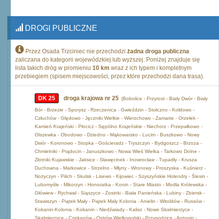
DROGI PUBLICZNE
Przez Osada Trzciniec nie przechodzi
żadna droga publiczna
zaliczana do kategorii wojewódzkiej lub wyższej. Poniżej znajduje się
lista takich dróg w promieniu
10 km
wraz z ich typem i kompletnym
przebiegiem (spisem miejscowości, przez które przechodzi dana trasa).
DK 25
droga krajowa nr 25
(Bobolice - Przyrost - Biały Dwór - Biały
Bór - Brzezie - Sporysz - Rzeczenica - Gwieździn - Stołczno - Kołdowo -
Człuchów - Ględowo - Jęczniki Wielkie - Wierzchowo - Zamarte - Orzełek -
Kamień Krajeński - Płocicz - Sępólno Krajeńskie - Niechorz - Przepałkowo -
Olszewka - Obodowo - Dziedno - Mąkowarsko - Lucim - Buszkowo - Nowy
Dwór - Koronowo - Stopka - Gościeradz - Tryszczyn - Bydgoszcz - Brzoza -
Chmielniki - Prądocin - Januszkowo - Nowa Wieś Wielka - Tarkowo Dolne -
Złotniki Kujawskie - Jaksice - Sławęcinek - Inowrocław - Tupadły - Krusza
Duchowna - Markowice - Strzelno - Młyny - Wronowy - Proszyska - Kuśnierz -
Nożyczyn - Pilich - Skulsk - Lisewo - Kijowiec - Szyszyńskie Holendry - Ślesin -
Lubomyśle - Mikorzyn - Honoratka - Konin - Stare Miasto - Modła Królewska -
Główiew - Rychwał - Siąszyce - Zosinki - Biała Panieńska - Lubiny - Zbiersk -
Stawiszyn - Piątek Mały - Piątek Mały Kolonia - Anielin - Witoldów - Russów -
Kokanin-Kolonia - Kokanin - Niedźwiady - Kalisz - Nowe Skalmierzyce -
Skalmierzyce - Czekanów - Ostrów Wielkopolski - Przygodzice - Antonin -