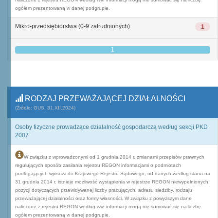
ogółem prezentowaną w danej podgrupie.
Mikro-przedsiębiorstwa (0-9 zatrudnionych)
1
1
RODZAJ PRZEWAŻAJĄCEJ DZIAŁALNOŚCI
(Źródło: GUS, 31.XII.2024)
Osoby fizyczne prowadzące działalność gospodarczą według sekcji PKD
2007
W związku z wprowadzonymi od 1 grudnia 2014 r. zmianami przepisów prawnych
regulujących sposób zasilania rejestru REGON informacjami o podmiotach
podlegających wpisowi do Krajowego Rejestru Sądowego, od danych według stanu na
31 grudnia 2014 r. istnieje możliwość wystąpienia w rejestrze REGON niewypełnionych
pozycji dotyczących przewidywanej liczby pracujących, adresu siedziby, rodzaju
przeważającej działalności oraz formy własności. W związku z powyższym dane
naliczone z rejestru REGON według ww. informacji mogą nie sumować się na liczbę
ogółem prezentowaną w danej podgrupie.