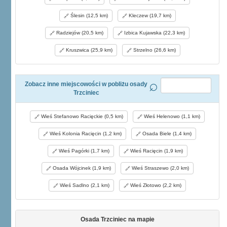
Ślesin (12,5 km)
Kleczew (19,7 km)
Radziejów (20,5 km)
Izbica Kujawska (22,3 km)
Kruszwica (25,9 km)
Strzelno (26,6 km)
Zobacz inne miejscowości w pobliżu osady
Trzciniec
Wieś Stefanowo Racięckie (0,5 km)
Wieś Helenowo (1,1 km)
Wieś Kolonia Racięcin (1,2 km)
Osada Biele (1,4 km)
Wieś Pagórki (1,7 km)
Wieś Racięcin (1,9 km)
Osada Wójcinek (1,9 km)
Wieś Straszewo (2,0 km)
Wieś Sadlno (2,1 km)
Wieś Złotowo (2,2 km)
Osada Trzciniec na mapie