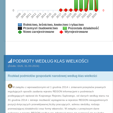
0
0
2009
2010
2011
2012
2013
2014
2015
2016
2017
2018
2019
2020
2021
2022
2023
2024
Rolnictwo, leśnictwo, łowiectwo i rybactwo
Przemysł i budownictwo
Pozostała działalność
Nowo zarejestrowane
Wyrejestrowane
PODMIOTY WEDŁUG KLAS WIELKOŚCI
(Źródło: GUS, 31.XII.2024)
Rozkład podmiotów gospodarki narodowej według klas wielkości
W związku z wprowadzonymi od 1 grudnia 2014 r. zmianami przepisów prawnych
regulujących sposób zasilania rejestru REGON informacjami o podmiotach
podlegających wpisowi do Krajowego Rejestru Sądowego, od danych według stanu na
31 grudnia 2014 r. istnieje możliwość wystąpienia w rejestrze REGON niewypełnionych
pozycji dotyczących przewidywanej liczby pracujących, adresu siedziby, rodzaju
przeważającej działalności oraz formy własności. W związku z powyższym dane
naliczone z rejestru REGON według ww. informacji mogą nie sumować się na liczbę