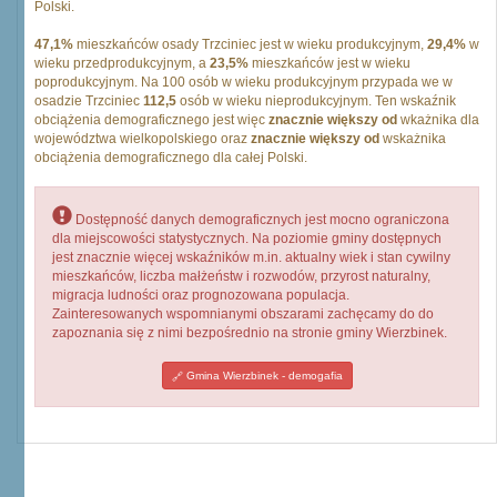
Polski.
47,1%
mieszkańców osady Trzciniec jest w wieku produkcyjnym,
29,4%
w
wieku przedprodukcyjnym, a
23,5%
mieszkańców jest w wieku
poprodukcyjnym. Na 100 osób w wieku produkcyjnym przypada we w
osadzie Trzciniec
112,5
osób w wieku nieprodukcyjnym. Ten wskaźnik
obciążenia demograficznego jest więc
znacznie większy od
wkażnika dla
województwa wielkopolskiego oraz
znacznie większy od
wskażnika
obciążenia demograficznego dla całej Polski.
Dostępność danych demograficznych jest mocno ograniczona
dla miejscowości statystycznych. Na poziomie gminy dostępnych
jest znacznie więcej wskaźników m.in. aktualny wiek i stan cywilny
mieszkańców, liczba małżeństw i rozwodów, przyrost naturalny,
migracja ludności oraz prognozowana populacja.
Zainteresowanych wspomnianymi obszarami zachęcamy do do
zapoznania się z nimi bezpośrednio na stronie gminy Wierzbinek.
Gmina Wierzbinek - demogafia