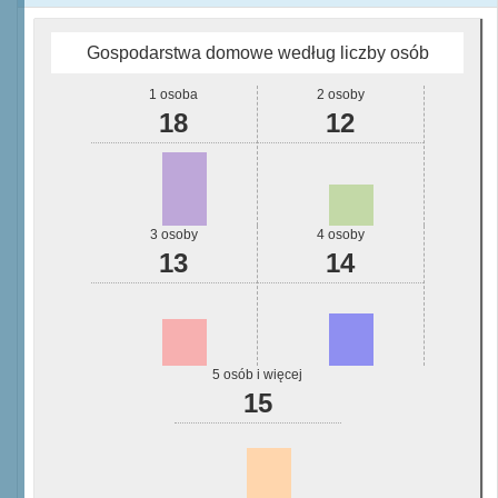
Gospodarstwa domowe według liczby osób
1 osoba
2 osoby
18
12
3 osoby
4 osoby
13
14
5 osób i więcej
15