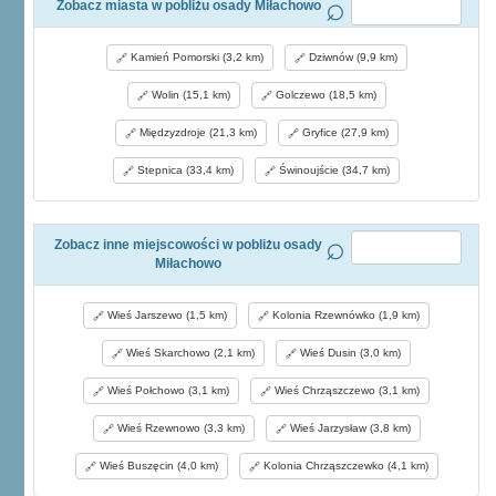
Zobacz miasta w pobliżu osady Miłachowo
Kamień Pomorski (3,2 km)
Dziwnów (9,9 km)
Wolin (15,1 km)
Golczewo (18,5 km)
Międzyzdroje (21,3 km)
Gryfice (27,9 km)
Stepnica (33,4 km)
Świnoujście (34,7 km)
Zobacz inne miejscowości w pobliżu osady
Miłachowo
Wieś Jarszewo (1,5 km)
Kolonia Rzewnówko (1,9 km)
Wieś Skarchowo (2,1 km)
Wieś Dusin (3,0 km)
Wieś Połchowo (3,1 km)
Wieś Chrząszczewo (3,1 km)
Wieś Rzewnowo (3,3 km)
Wieś Jarzysław (3,8 km)
Wieś Buszęcin (4,0 km)
Kolonia Chrząszczewko (4,1 km)