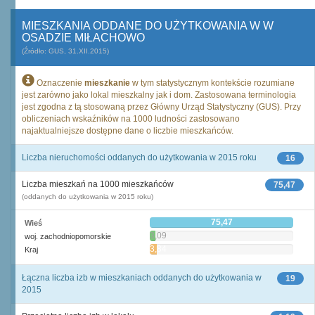
MIESZKANIA ODDANE DO UŻYTKOWANIA W W
OSADZIE MIŁACHOWO
(Źródło: GUS, 31.XII.2015)
Oznaczenie
mieszkanie
w tym statystycznym kontekście rozumiane
jest zarówno jako lokal mieszkalny jak i dom. Zastosowana terminologia
jest zgodna z tą stosowaną przez Główny Urząd Statystyczny (GUS). Przy
obliczeniach wskaźników na 1000 ludności zastosowano
najaktualniejsze dostępne dane o liczbie mieszkańców.
Liczba nieruchomości oddanych do użytkowania w 2015 roku
16
Liczba mieszkań na 1000 mieszkańców
75,47
(oddanych do użytkowania w 2015 roku)
75,47
Wieś
3,09
woj. zachodniopomorskie
3,84
Kraj
Łączna liczba izb w mieszkaniach oddanych do użytkowania w
19
2015