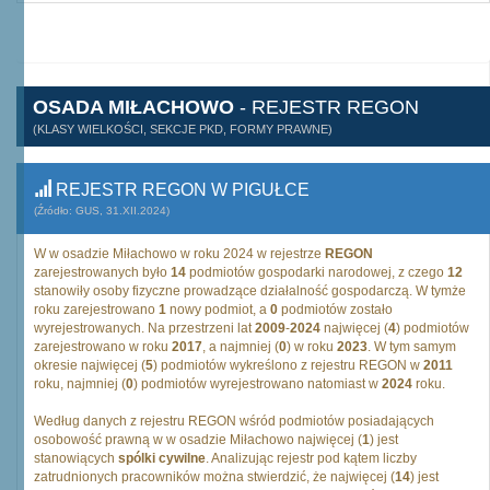
OSADA MIŁACHOWO
- REJESTR REGON
(KLASY WIELKOŚCI, SEKCJE PKD, FORMY PRAWNE)
REJESTR REGON W PIGUŁCE
(Źródło: GUS, 31.XII.2024)
W w osadzie Miłachowo w roku 2024 w rejestrze
REGON
zarejestrowanych było
14
podmiotów gospodarki narodowej, z czego
12
stanowiły osoby fizyczne prowadzące działalność gospodarczą. W tymże
roku zarejestrowano
1
nowy podmiot, a
0
podmiotów zostało
wyrejestrowanych. Na przestrzeni lat
2009
-
2024
najwięcej (
4
) podmiotów
zarejestrowano w roku
2017
, a najmniej (
0
) w roku
2023
. W tym samym
okresie najwięcej (
5
) podmiotów wykreślono z rejestru REGON w
2011
roku, najmniej (
0
) podmiotów wyrejestrowano natomiast w
2024
roku.
Według danych z rejestru REGON wśród podmiotów posiadających
osobowość prawną w w osadzie Miłachowo najwięcej (
1
) jest
stanowiących
spólki cywilne
. Analizując rejestr pod kątem liczby
zatrudnionych pracowników można stwierdzić, że najwięcej (
14
) jest