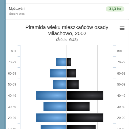
Mężczyźni
31,3 lat
(średni wiek)
Piramida wieku mieszkańców osady
Miłachowo, 2002
(Źródło: GUS)
80+
80+
70-79
70-79
60-69
60-69
50-59
50-59
40-49
40-49
30-39
30-39
20-29
20-29