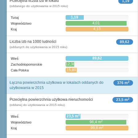
Przeciętna liczba izb w lokalu
1,19
(oddanego do użytkowania w 2015 roku)
1,19
Tutaj
4,01
Województwo
4,13
Kraj
Liczba izb na 1000 ludności
89,62
(oddanych do użytkowania w 2015 roku)
89,62
Wieś
12,38
Zachodniopomorskie
15,89
Cała Polska
2
Łączna powierzchnia użytkowa w lokalach oddanych do
376 m
użytkowania w 2015
2
Przeciętna powierzchnia użytkowa nieruchomości
23,5 m
(oddanej do użytkowania w 2015 roku)
2
23,5 m
Wieś
2
96,4 m
Województwo
2
99,8 m
Kraj