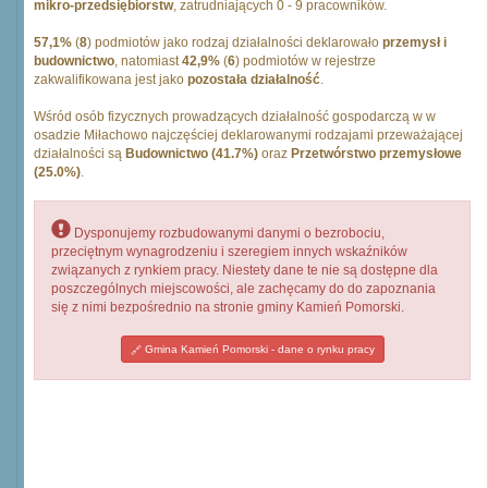
mikro-przedsiębiorstw
, zatrudniających 0 - 9 pracowników.
57,1%
(
8
) podmiotów jako rodzaj działalności deklarowało
przemysł i
budownictwo
, natomiast
42,9%
(
6
) podmiotów w rejestrze
zakwalifikowana jest jako
pozostała działalność
.
Wśród osób fizycznych prowadzących działalność gospodarczą w w
osadzie Miłachowo najczęściej deklarowanymi rodzajami przeważającej
działalności są
Budownictwo (41.7%)
oraz
Przetwórstwo przemysłowe
(25.0%)
.
Dysponujemy rozbudowanymi danymi o bezrobociu,
przeciętnym wynagrodzeniu i szeregiem innych wskaźników
związanych z rynkiem pracy. Niestety dane te nie są dostępne dla
poszczególnych miejscowości, ale zachęcamy do do zapoznania
się z nimi bezpośrednio na stronie gminy Kamień Pomorski.
Gmina Kamień Pomorski - dane o rynku pracy