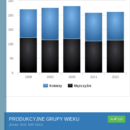
250
200
150
100
50
0
1998
2002
2009
2011
2021
Kobiety
Mężczyźni
PRODUKCYJNE GRUPY WIEKU
%
123
(Źródło: GUS, NSP 2021)