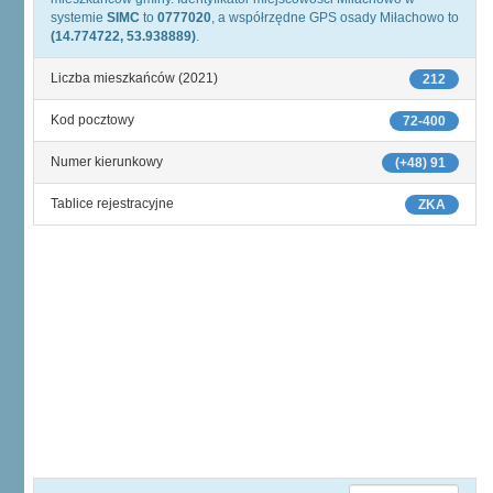
systemie
SIMC
to
0777020
, a współrzędne GPS osady Miłachowo to
(14.774722, 53.938889)
.
Liczba mieszkańców (2021)
212
Kod pocztowy
72-400
Numer kierunkowy
(+48) 91
Tablice rejestracyjne
ZKA