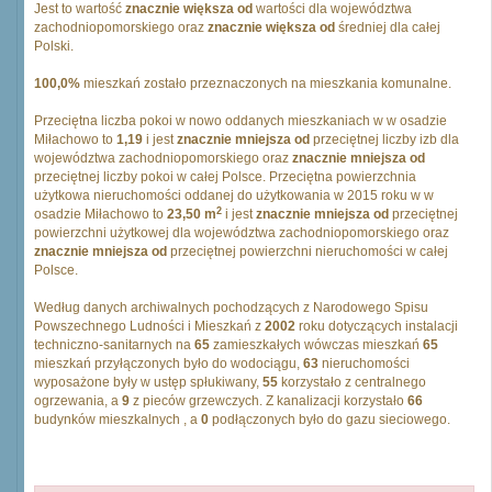
Jest to wartość
znacznie większa od
wartości dla województwa
zachodniopomorskiego oraz
znacznie większa od
średniej dla całej
Polski.
100,0%
mieszkań zostało przeznaczonych na mieszkania komunalne.
Przeciętna liczba pokoi w nowo oddanych mieszkaniach w w osadzie
Miłachowo to
1,19
i jest
znacznie mniejsza od
przeciętnej liczby izb dla
województwa zachodniopomorskiego oraz
znacznie mniejsza od
przeciętnej liczby pokoi w całej Polsce. Przeciętna powierzchnia
użytkowa nieruchomości oddanej do użytkowania w 2015 roku w w
2
osadzie Miłachowo to
23,50 m
i jest
znacznie mniejsza od
przeciętnej
powierzchni użytkowej dla województwa zachodniopomorskiego oraz
znacznie mniejsza od
przeciętnej powierzchni nieruchomości w całej
Polsce.
Według danych archiwalnych pochodzących z Narodowego Spisu
Powszechnego Ludności i Mieszkań z
2002
roku dotyczących instalacji
techniczno-sanitarnych na
65
zamieszkałych wówczas mieszkań
65
mieszkań przyłączonych było do wodociągu,
63
nieruchomości
wyposażone były w ustęp spłukiwany,
55
korzystało z centralnego
ogrzewania, a
9
z pieców grzewczych. Z kanalizacji korzystało
66
budynków mieszkalnych , a
0
podłączonych było do gazu sieciowego.