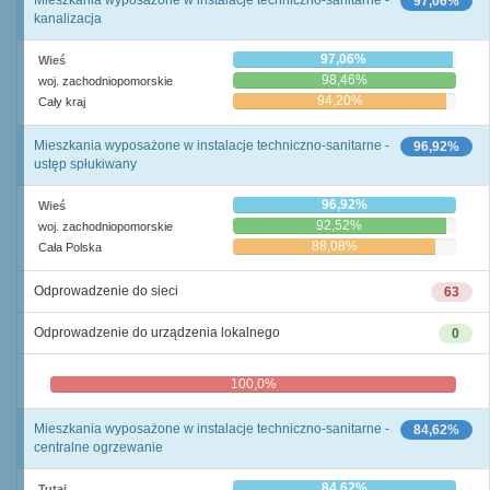
Mieszkania wyposażone w instalacje techniczno-sanitarne -
97,06%
kanalizacja
97,06%
Wieś
98,46%
woj. zachodniopomorskie
94,20%
Cały kraj
Mieszkania wyposażone w instalacje techniczno-sanitarne -
96,92%
ustęp spłukiwany
96,92%
Wieś
92,52%
woj. zachodniopomorskie
88,08%
Cała Polska
Odprowadzenie do sieci
63
Odprowadzenie do urządzenia lokalnego
0
100,0%
0,0%
Mieszkania wyposażone w instalacje techniczno-sanitarne -
84,62%
centralne ogrzewanie
84,62%
Tutaj