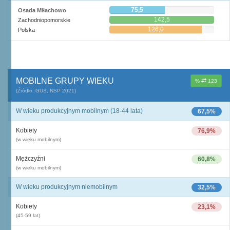
75,5
Osada Miłachowo
142,5
Zachodniopomorskie
126,0
Polska
MOBILNE GRUPY WIEKU
%
123
(Źródło: GUS, NSP 2021)
W wieku produkcyjnym mobilnym (18-44 lata)
67,5%
Kobiety
76,9%
(w wieku mobilnym)
Mężczyźni
60,8%
(w wieku mobilnym)
W wieku produkcyjnym niemobilnym
32,5%
Kobiety
23,1%
(45-59 lat)