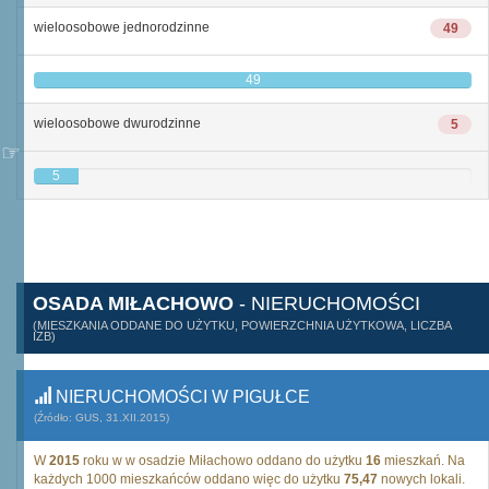
wieloosobowe jednorodzinne
49
49
wieloosobowe dwurodzinne
5
5
OSADA MIŁACHOWO
- NIERUCHOMOŚCI
(MIESZKANIA ODDANE DO UŻYTKU, POWIERZCHNIA UŻYTKOWA, LICZBA
IZB)
NIERUCHOMOŚCI W PIGUŁCE
(Źródło: GUS, 31.XII.2015)
W
2015
roku w w osadzie Miłachowo oddano do użytku
16
mieszkań. Na
każdych 1000 mieszkańców oddano więc do użytku
75,47
nowych lokali.