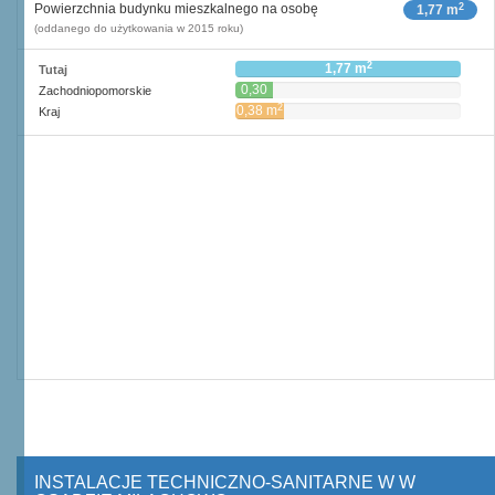
2
Powierzchnia budynku mieszkalnego na osobę
1,77 m
(oddanego do użytkowania w 2015 roku)
2
1,77 m
Tutaj
0,30
Zachodniopomorskie
2
m
2
0,38 m
Kraj
INSTALACJE TECHNICZNO-SANITARNE W W