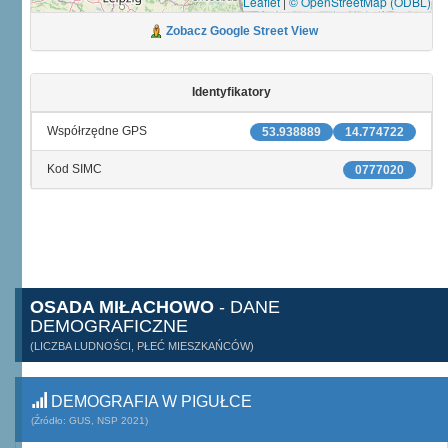
Leaflet
|
© OpenStreetMap (ODBL)
Zobacz Google Street View
Identyfikatory
Współrzędne GPS
53.938889
14.774722
Kod SIMC
0777020
OSADA MIŁACHOWO
- DANE
DEMOGRAFICZNE
(LICZBA LUDNOŚCI, PŁEĆ MIESZKAŃCÓW)
DEMOGRAFIA W PIGUŁCE
(Źródło: GUS, NSP 2021)