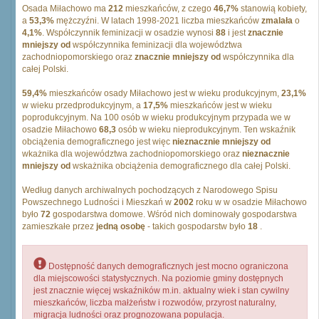
Osada Miłachowo ma
212
mieszkańców, z czego
46,7%
stanowią kobiety,
a
53,3%
mężczyźni. W latach 1998-2021 liczba mieszkańców
zmalała
o
4,1%
. Współczynnik feminizacji w osadzie wynosi
88
i jest
znacznie
mniejszy od
współczynnika feminizacji dla województwa
zachodniopomorskiego oraz
znacznie mniejszy od
współczynnika dla
całej Polski.
59,4%
mieszkańców osady Miłachowo jest w wieku produkcyjnym,
23,1%
w wieku przedprodukcyjnym, a
17,5%
mieszkańców jest w wieku
poprodukcyjnym. Na 100 osób w wieku produkcyjnym przypada we w
osadzie Miłachowo
68,3
osób w wieku nieprodukcyjnym. Ten wskaźnik
obciążenia demograficznego jest więc
nieznacznie mniejszy od
wkażnika dla województwa zachodniopomorskiego oraz
nieznacznie
mniejszy od
wskażnika obciążenia demograficznego dla całej Polski.
Według danych archiwalnych pochodzących z Narodowego Spisu
Powszechnego Ludności i Mieszkań w
2002
roku w w osadzie Miłachowo
było
72
gospodarstwa domowe. Wśród nich dominowały gospodarstwa
zamieszkałe przez
jedną osobę
- takich gospodarstw było
18
.
Dostępność danych demograficznych jest mocno ograniczona
dla miejscowości statystycznych. Na poziomie gminy dostępnych
jest znacznie więcej wskaźników m.in. aktualny wiek i stan cywilny
mieszkańców, liczba małżeństw i rozwodów, przyrost naturalny,
migracja ludności oraz prognozowana populacja.