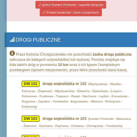
gmina Kamień Pomorski - wypadki drogowe
Powiat kamieński - dane o pojazdach
DROGI PUBLICZNE
Przez Kolonia Chrząszczewko nie przechodzi
żadna droga publiczna
zaliczana do kategorii wojewódzkiej lub wyższej. Poniżej znajduje się
lista takich dróg w promieniu
10 km
wraz z ich typem i kompletnym
przebiegiem (spisem miejscowości, przez które przechodzi dana trasa).
DW 102
droga wojewódzka nr 102
(Międzyzdroje - Wisełka -
Kołczewo - Świętouść - Międzywodzie - Dziwnów - Dziwnówek - Łukęcin -
Pobierowo - Pustkowo - Trzęsacz - Rewal - Niechorze - Lędzin - Konarzewo -
Rogozina - Zapolice - Trzebiatów - Bogusławiec - Błotnica - Rościęcino -
Kołobrzeg)
DW 103
droga wojewódzka nr 103
(Kamień Pomorski - Mokrawica
- Świerzno - Ciećmierz - Paprotno - Cerkwica - Chomętowo - Trzebiatów)