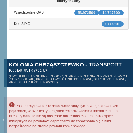
Identyfikatory
Współrzędne GPS
53.972500
14.747500
Kod SIMC
0776901
KOLONIA CHRZĄSZCZEWKO
- TRANSPORT I
KOMUNIKACJA
(DROGI PUBLICZNE PRZECHODZĄCE PRZEZ KOLONIA CHRZĄSZCZEWKO I
ICH KATEGORIE, PRZEBIEG DRÓG, LINIE KOLEJOWE, STACJE KOLEJOWE,
PRZEBIEG LINII KOLEJOWYCH)
Posiadamy również rozbudowane statystyki o zarejestrowanych
pojazdach, wraz z ich typem, wiekiem oraz wieloma innymi cechami.
Niestety dane te nie są dostępne dla jednostek administracyjnych
mniejszych od powiatów. Zapraszamy do zapoznania się z nimi
bezpośrednio na stronie powiatu kamieńskiego.