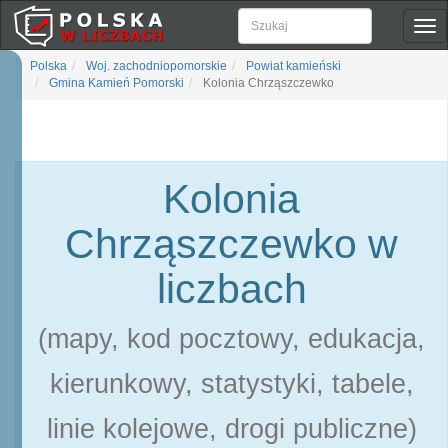
Pok
naw
Polska
Woj. zachodniopomorskie
Powiat kamieński
Gmina Kamień Pomorski
Kolonia Chrząszczewko
Kolonia
Chrząszczewko w
liczbach
(mapy, kod pocztowy, edukacja,
kierunkowy, statystyki, tabele,
linie kolejowe, drogi publiczne)