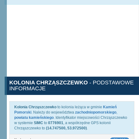
KOLONIA CHRZĄSZCZEWKO
- PODSTAWOWE
INFORMACJE
Kolonia Chrząszczewko
to kolonia leżąca w gminie
Kamień
Pomorski
. Należy do województwa
zachodniopomorskiego
,
powiatu kamieńskiego
. Identyfikator miejscowości Chrząszczewko
w systemie
SIMC
to
0776901
, a współrzędne GPS kolonii
Chrząszczewko to
(14.747500, 53.972500)
.