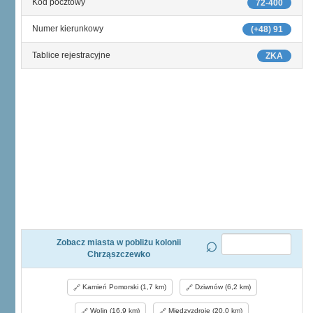
Kod pocztowy
72-400
Numer kierunkowy
(+48) 91
Tablice rejestracyjne
ZKA
Zobacz miasta w pobliżu kolonii
Chrząszczewko
Kamień Pomorski (1,7 km)
Dziwnów (6,2 km)
Wolin (16,9 km)
Międzyzdroje (20,0 km)