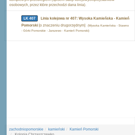
osobowych, przez które przechodzi dana linia).
LK 407
Linia kolejowa nr 407: Wysoka Kamieńska - Kamień
Pomorski
[o znaczeniu drugorzędnym]
(Wysoka Kamieńska - Stawno
- Górki Pomorskie - Jarszewo - Kamień Pomorski)
zachodniopomorskie
kamieński
Kamień Pomorski
Kolonia Chrząszczewko