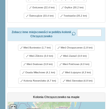
Golczewo (22,4 km)
Gryfice (30,2 km)
Świnoujście (33,4 km)
Trzebiatów (35,2 km)
Zobacz inne miejscowości w pobliżu kolonii
Chrząszczewko
Wieś Buniewice (1,7 km)
Wieś Chrząszczewo (1,8 km)
Wieś Żółcino (3,0 km)
Wieś Zastań (3,6 km)
Wieś Grabowo (3,8 km)
Wieś Połchowo (4,0 km)
Osada Miłachowo (4,1 km)
Wieś Łojszyno (4,3 km)
Kolonia Rzewnówko (4,7 km)
Wieś Sierosław (4,8 km)
Kolonia Chrząszczewko na mapie