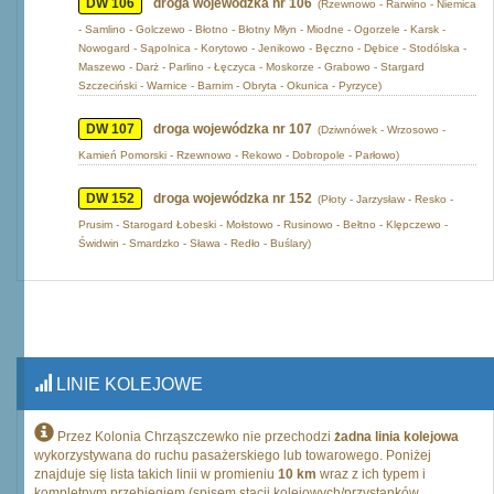
DW 106
droga wojewódzka nr 106
(Rzewnowo - Rarwino - Niemica
- Samlino - Golczewo - Błotno - Błotny Młyn - Miodne - Ogorzele - Karsk -
Nowogard - Sąpolnica - Korytowo - Jenikowo - Bęczno - Dębice - Stodólska -
Maszewo - Darż - Parlino - Łęczyca - Moskorze - Grabowo - Stargard
Szczeciński - Warnice - Barnim - Obryta - Okunica - Pyrzyce)
DW 107
droga wojewódzka nr 107
(Dziwnówek - Wrzosowo -
Kamień Pomorski - Rzewnowo - Rekowo - Dobropole - Parłowo)
DW 152
droga wojewódzka nr 152
(Płoty - Jarzysław - Resko -
Prusim - Starogard Łobeski - Mołstowo - Rusinowo - Bełtno - Klępczewo -
Świdwin - Smardzko - Sława - Redło - Buślary)
LINIE KOLEJOWE
Przez Kolonia Chrząszczewko nie przechodzi
żadna linia kolejowa
wykorzystywana do ruchu pasażerskiego lub towarowego. Poniżej
znajduje się lista takich linii w promieniu
10 km
wraz z ich typem i
kompletnym przebiegiem (spisem stacji kolejowych/przystanków