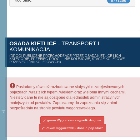
Kod SIMC
0771200
OSADA KIETLICE
- TRANSPORT I
KOMUNIKACJA
(DROGI PUBLICZNE PRZECHODZĄCE PRZEZ OSADA KIETLICE I ICH
KATEGORIE, PRZEBIEG DRÓG, LINIE KOLEJOWE, STACJE KOLEJOWE,
PRZEBIEG LINII KOLEJOWYCH)
Posiadamy również rozbudowane statystyki o zarejestrowanych
pojazdach, wraz z ich typem, wiekiem oraz wieloma innymi cechami.
Niestety dane te nie są dostępne dla jednostek administracyjnych
mniejszych od powiatów. Zapraszamy do zapoznania się z nimi
bezpośrednio na stronie powiatu węgorzewskiego.
gmina Węgorzewo - wypadki drogowe
Powiat węgorzewski - dane o pojazdach