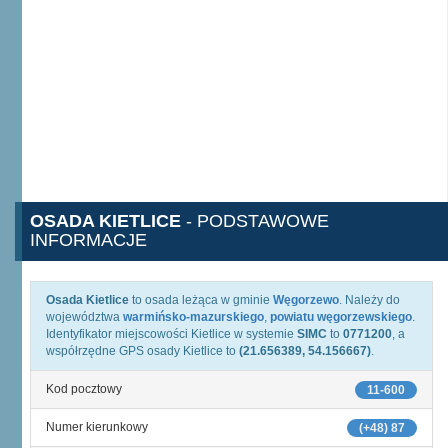
OSADA KIETLICE
- PODSTAWOWE
INFORMACJE
Osada Kietlice
to osada leżąca w gminie
Węgorzewo
. Należy do
województwa
warmińsko-mazurskiego
,
powiatu węgorzewskiego
.
Identyfikator miejscowości Kietlice w systemie
SIMC
to
0771200
, a
współrzędne GPS osady Kietlice to
(21.656389, 54.156667)
.
Kod pocztowy
11-600
Numer kierunkowy
(+48) 87