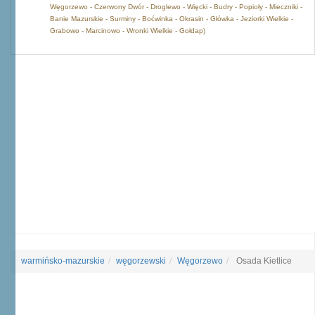
Węgorzewo - Czerwony Dwór - Droglewo - Więcki - Budry - Popioły - Mieczniki -
Banie Mazurskie - Surminy - Boćwinka - Okrasin - Główka - Jeziorki Wielkie -
Grabowo - Marcinowo - Wronki Wielkie - Gołdap)
warmińsko-mazurskie
węgorzewski
Węgorzewo
Osada Kietlice