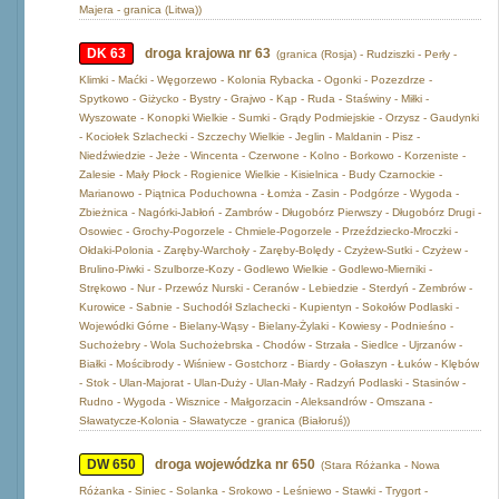
Majera - granica (Litwa))
DK 63
droga krajowa nr 63
(granica (Rosja) - Rudziszki - Perły -
Klimki - Maćki - Węgorzewo - Kolonia Rybacka - Ogonki - Pozezdrze -
Spytkowo - Giżycko - Bystry - Grajwo - Kąp - Ruda - Staświny - Miłki -
Wyszowate - Konopki Wielkie - Sumki - Grądy Podmiejskie - Orzysz - Gaudynki
- Kociołek Szlachecki - Szczechy Wielkie - Jeglin - Maldanin - Pisz -
Niedźwiedzie - Jeże - Wincenta - Czerwone - Kolno - Borkowo - Korzeniste -
Zalesie - Mały Płock - Rogienice Wielkie - Kisielnica - Budy Czarnockie -
Marianowo - Piątnica Poduchowna - Łomża - Zasin - Podgórze - Wygoda -
Zbieżnica - Nagórki-Jabłoń - Zambrów - Długobórz Pierwszy - Długobórz Drugi -
Osowiec - Grochy-Pogorzele - Chmiele-Pogorzele - Przeździecko-Mroczki -
Ołdaki-Polonia - Zaręby-Warchoły - Zaręby-Bolędy - Czyżew-Sutki - Czyżew -
Brulino-Piwki - Szulborze-Kozy - Godlewo Wielkie - Godlewo-Mierniki -
Strękowo - Nur - Przewóz Nurski - Ceranów - Lebiedzie - Sterdyń - Zembrów -
Kurowice - Sabnie - Suchodół Szlachecki - Kupientyn - Sokołów Podlaski -
Wojewódki Górne - Bielany-Wąsy - Bielany-Żylaki - Kowiesy - Podnieśno -
Suchożebry - Wola Suchożebrska - Chodów - Strzała - Siedlce - Ujrzanów -
Białki - Mościbrody - Wiśniew - Gostchorz - Biardy - Gołaszyn - Łuków - Klębów
- Stok - Ulan-Majorat - Ulan-Duży - Ulan-Mały - Radzyń Podlaski - Stasinów -
Rudno - Wygoda - Wisznice - Małgorzacin - Aleksandrów - Omszana -
Sławatycze-Kolonia - Sławatycze - granica (Białoruś))
DW 650
droga wojewódzka nr 650
(Stara Różanka - Nowa
Różanka - Siniec - Solanka - Srokowo - Leśniewo - Stawki - Trygort -