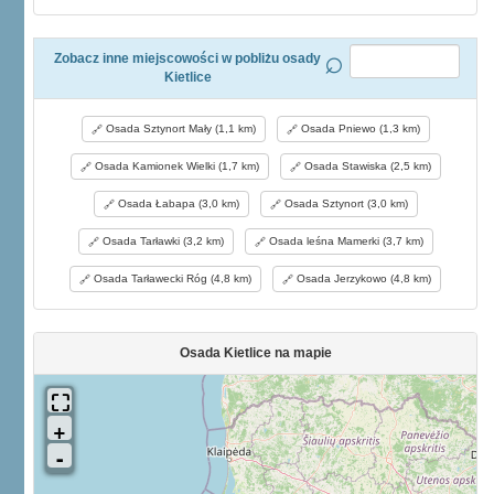
Zobacz inne miejscowości w pobliżu osady
Kietlice
Osada Sztynort Mały (1,1 km)
Osada Pniewo (1,3 km)
Osada Kamionek Wielki (1,7 km)
Osada Stawiska (2,5 km)
Osada Łabapa (3,0 km)
Osada Sztynort (3,0 km)
Osada Tarławki (3,2 km)
Osada leśna Mamerki (3,7 km)
Osada Tarławecki Róg (4,8 km)
Osada Jerzykowo (4,8 km)
Osada Kietlice na mapie