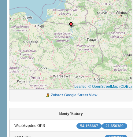
Leaflet
|
© OpenStreetMap (ODBL)
Zobacz Google Street View
Identyfikatory
Współrzędne GPS
54.156667
21.656389