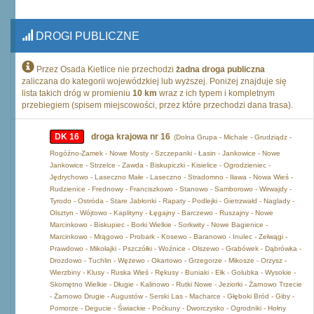
DROGI PUBLICZNE
Przez Osada Kietlice nie przechodzi
żadna droga publiczna
zaliczana do kategorii wojewódzkiej lub wyższej. Poniżej znajduje się
lista takich dróg w promieniu
10 km
wraz z ich typem i kompletnym
przebiegiem (spisem miejscowości, przez które przechodzi dana trasa).
DK 16
droga krajowa nr 16
(Dolna Grupa - Michale - Grudziądz -
Rogóźno-Zamek - Nowe Mosty - Szczepanki - Łasin - Jankowice - Nowe
Jankowice - Strzelce - Zawda - Biskupiczki - Kisielice - Ogrodzieniec -
Jędrychowo - Laseczno Małe - Laseczno - Stradomno - Iława - Nowa Wieś -
Rudzienice - Frednowy - Franciszkowo - Stanowo - Samborowo - Wirwajdy -
Tyrodo - Ostróda - Stare Jabłonki - Rapaty - Podlejki - Gietrzwałd - Naglady -
Olsztyn - Wójtowo - Kaplityny - Łęgajny - Barczewo - Ruszajny - Nowe
Marcinkowo - Biskupiec - Borki Wielkie - Sorkwity - Nowe Bagienice -
Marcinkowo - Mrągowo - Probark - Kosewo - Baranowo - Inulec - Zełwągi -
Prawdowo - Mikołajki - Pszczółki - Woźnice - Olszewo - Grabówek - Dąbrówka -
Drozdowo - Tuchlin - Wężewo - Okartowo - Grzegorze - Mikosze - Orzysz -
Wierzbiny - Klusy - Ruska Wieś - Rękusy - Buniaki - Ełk - Golubka - Wysokie -
Skomętno Wielkie - Długie - Kalinowo - Rutki Nowe - Jeziorki - Żarnowo Trzecie
- Żarnowo Drugie - Augustów - Serski Las - Macharce - Głęboki Bród - Giby -
Pomorze - Degucie - Świackie - Poćkuny - Dworczysko - Ogrodniki - Hołny