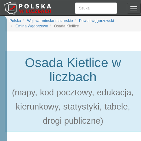
Pok
naw
Polska
Woj. warmińsko-mazurskie
Powiat węgorzewski
Gmina Węgorzewo
Osada Kietlice
Osada Kietlice w
liczbach
(mapy, kod pocztowy, edukacja,
kierunkowy, statystyki, tabele,
drogi publiczne)