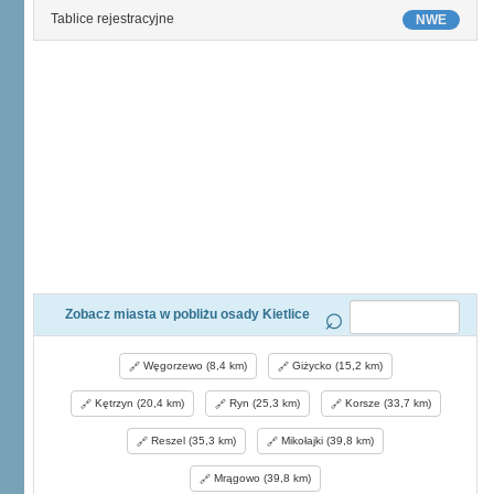
Tablice rejestracyjne
NWE
Zobacz miasta w pobliżu osady Kietlice
Węgorzewo (8,4 km)
Giżycko (15,2 km)
Kętrzyn (20,4 km)
Ryn (25,3 km)
Korsze (33,7 km)
Reszel (35,3 km)
Mikołajki (39,8 km)
Mrągowo (39,8 km)