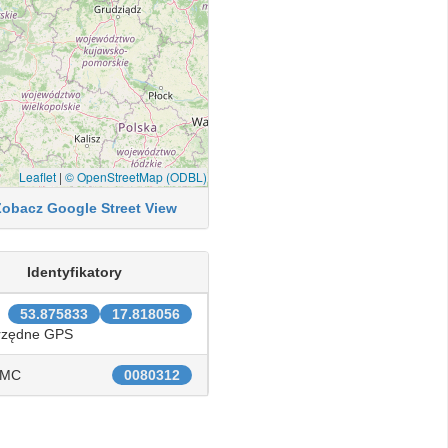
Leaflet
|
© OpenStreetMap (ODBL)
Zobacz Google Street View
Identyfikatory
53.875833
17.818056
rzędne GPS
IMC
0080312