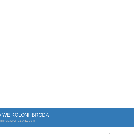
 WE KOLONII BRODA
zji (SEWiK), 31.XII.2024)