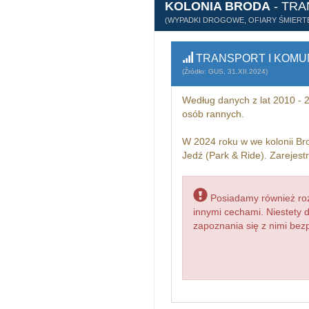
KOLONIA BRODA
- TRA
(WYPADKI DROGOWE, OFIARY ŚMIERTE
TRANSPORT I KOMU
(Źródło: GUS, 31.XII.2024)
Według danych z lat 2010 -
osób rannych.
W 2024 roku w we kolonii Br
Jedź (Park & Ride). Zarejes
Posiadamy również roz
innymi cechami. Niestety 
zapoznania się z nimi bezp