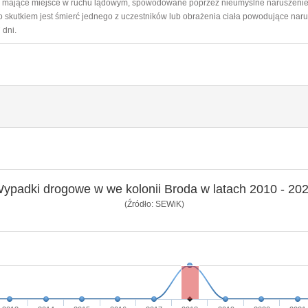
ie mające miejsce w ruchu lądowym, spowodowane poprzez nieumyślne naruszeni
 skutkiem jest śmierć jednego z uczestników lub obrażenia ciała powodujące naru
 dni.
ypadki drogowe w we kolonii Broda w latach 2010 - 20
(Źródło: SEWiK)