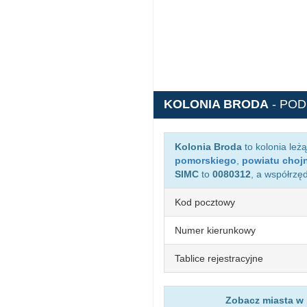
KOLONIA BRODA
- PO
Kolonia Broda
to kolonia leż
pomorskiego
,
powiatu choj
SIMC
to
0080312
, a współrzę
Kod pocztowy
Numer kierunkowy
Tablice rejestracyjne
Zobacz miasta w 