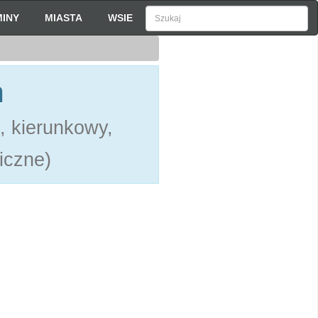
INY
MIASTA
WSIE
h
, kierunkowy,
liczne)