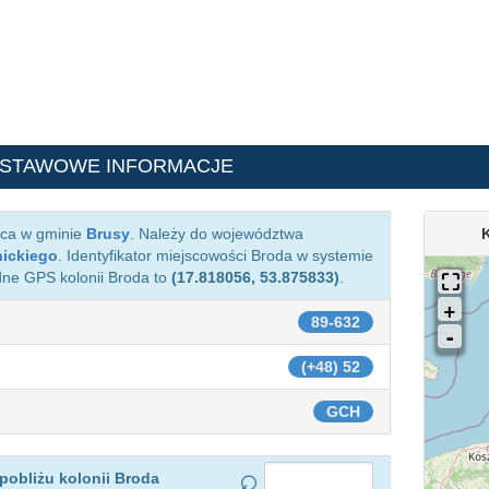
DSTAWOWE INFORMACJE
ąca w gminie
Brusy
. Należy do województwa
nickiego
. Identyfikator miejscowości Broda w systemie
dne GPS kolonii Broda to
(17.818056, 53.875833)
.
89-632
(+48) 52
GCH
pobliżu kolonii Broda