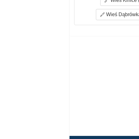
Wieś Kinice 
Wieś Dąbrówka