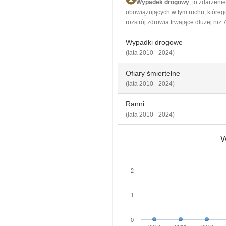
Wypadek drogowy
, to zdarzen
obowiązujących w tym ruchu, którego
rozstrój zdrowia trwające dłużej niż 7
Wypadki drogowe
(lata 2010 - 2024)
Ofiary śmiertelne
(lata 2010 - 2024)
Ranni
(lata 2010 - 2024)
W
2
1
0