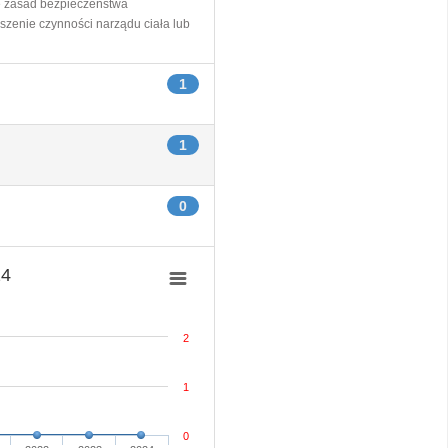
e zasad bezpieczeństwa
szenie czynności narządu ciała lub
1
1
0
24
2
1
0