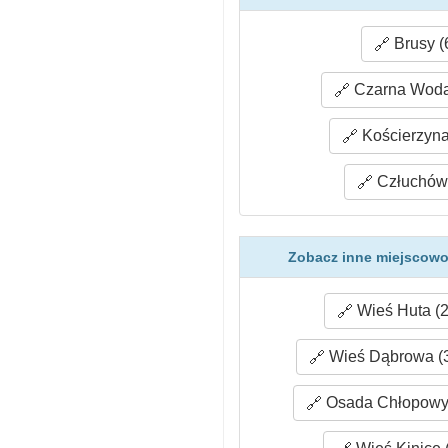
Brusy (
Czarna Woda 
Kościerzyna
Człuchów 
Zobacz inne miejscowoś
Wieś Huta (2
Wieś Dąbrowa (3
Osada Chłopowy 