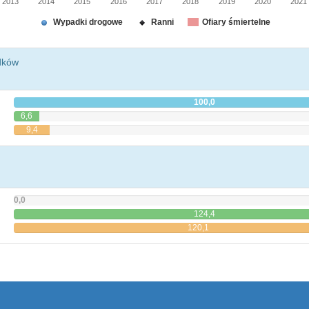
2013
2014
2015
2016
2017
2018
2019
2020
2021
Wypadki drogowe
Ranni
Ofiary śmiertelne
dków
100,0
6,6
9,4
0,0
124,4
120,1