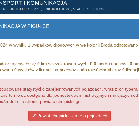
NSPORT I KOMUNIKACJA
LNE, DROGI PUBLICZNE, LINIE KOLEJOWE, STACJE KOLEJOWE)
NIKACJA W PIGUŁCE
 2024 w wyniku
1
wypadków drogowych w we kolonii Broda odnotowan
oda znajdowało się
0
km ścieżek rowerowych,
0,0 km
bus-pasów i
0
par
trowano
0
wypisów z licencji na przewóz osób taksówkami oraz
0
licencj
budowane statystyki o zarejestrowanych pojazdach, wraz z ich typem,
dane te nie są dostępne dla jednostek administracyjnych mniejszych o
ośrednio na stronie powiatu chojnickiego.
Powiat chojnicki - dane o pojazdach