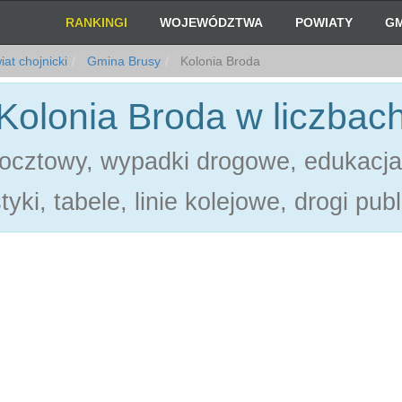
RANKINGI
WOJEWÓDZTWA
POWIATY
GM
at chojnicki
Gmina Brusy
Kolonia Broda
Kolonia Broda w liczbac
ocztowy, wypadki drogowe, edukacja
tyki, tabele, linie kolejowe, drogi pub