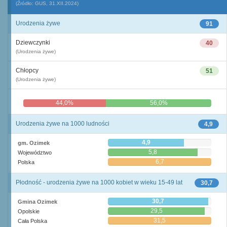
(Źródło: GUS, 31.XII.2024)
Urodzenia żywe
91
Dziewczynki
40
(Urodzenia żywe)
Chłopcy
51
(Urodzenia żywe)
44,0%
56,0%
Urodzenia żywe na 1000 ludności
4,9
4,9
gm. Ozimek
5,8
Województwo
6,7
Polska
Płodność - urodzenia żywe na 1000 kobiet w wieku 15-49 lat
30,7
30,7
Gmina Ozimek
29,5
Opolskie
31,5
Cała Polska