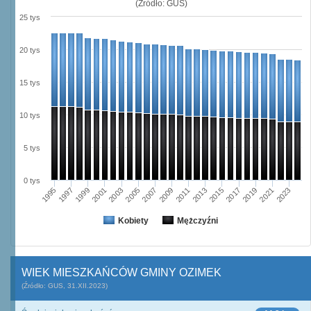
(Źródło: GUS)
25 tys
20 tys
15 tys
10 tys
5 tys
0 tys
2021
1995
1999
2003
2007
2011
2015
2019
2023
1997
2001
2005
2009
2013
2017
Kobiety
Mężczyźni
WIEK MIESZKAŃCÓW GMINY OZIMEK
(Źródło: GUS, 31.XII.2023)