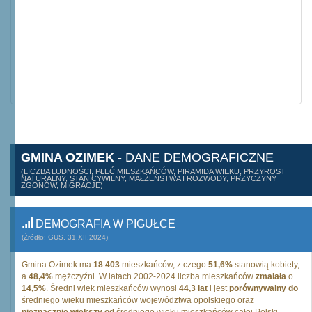
GMINA OZIMEK
- DANE DEMOGRAFICZNE
(LICZBA LUDNOŚCI, PŁEĆ MIESZKAŃCÓW, PIRAMIDA WIEKU, PRZYROST
NATURALNY, STAN CYWILNY, MAŁŻEŃSTWA I ROZWODY, PRZYCZYNY
ZGONÓW, MIGRACJE)
DEMOGRAFIA W PIGUŁCE
(Źródło: GUS, 31.XII.2024)
Gmina Ozimek ma
18 403
mieszkańców, z czego
51,6%
stanowią kobiety,
a
48,4%
mężczyźni. W latach 2002-2024 liczba mieszkańców
zmalała
o
14,5%
. Średni wiek mieszkańców wynosi
44,3 lat
i jest
porównywalny do
średniego wieku mieszkańców województwa opolskiego oraz