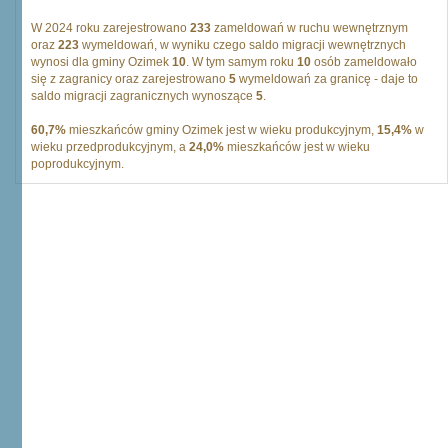
W 2024 roku zarejestrowano
233
zameldowań w ruchu wewnętrznym
oraz
223
wymeldowań, w wyniku czego saldo migracji wewnętrznych
wynosi dla gminy Ozimek
10
. W tym samym roku
10
osób zameldowało
się z zagranicy oraz zarejestrowano
5
wymeldowań za granicę - daje to
saldo migracji zagranicznych wynoszące
5
.
60,7%
mieszkańców gminy Ozimek jest w wieku produkcyjnym,
15,4%
w
wieku przedprodukcyjnym, a
24,0%
mieszkańców jest w wieku
poprodukcyjnym.