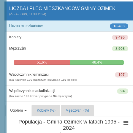
LICZBA I PŁEĆ MIESZKAŃCÓW GMINY OZIMEK
(Źródło: GUS, 31.XII.2024)
Liczba mieszkańców
18 403
Kobiety
9 495
Mężczyźni
8 908
51,6%
48,4%
Współczynnik feminizacji
107
(Na każdych
100
mężczyzn przypada
107
kobiet)
Współczynnik maskulinizacji
94
(Na każde
100
kobiet przypada
94
mężczyzn)
Ogółem
Kobiety (%)
Mężczyźni (%)
Populacja - Gmina Ozimek w latach 1995 -
2024