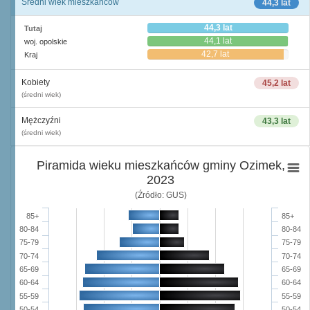
Średni wiek mieszkańców
44,3 lat
44,3 lat
Tutaj
44,1 lat
woj. opolskie
42,7 lat
Kraj
Kobiety
45,2 lat
(średni wiek)
Mężczyźni
43,3 lat
(średni wiek)
Piramida wieku mieszkańców gminy Ozimek,
2023
(Źródło: GUS)
85+
85+
80-84
80-84
75-79
75-79
70-74
70-74
65-69
65-69
60-64
60-64
55-59
55-59
50-54
50-54