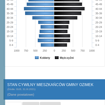
45-49
45-49
40-44
40-44
35-39
35-39
30-34
30-34
25-29
25-29
20-24
20-24
15-19
15-19
10-14
10-14
5-9
5-9
0-4
0-4
1000
750
500
250
0
250
500
750
1000
Kobiety
Mężczyźni
STAN CYWILNY MIESZKAŃCÓW GMINY OZIMEK
(Źródło: GUS, 31.III.2021)
(Dane powiatowe)