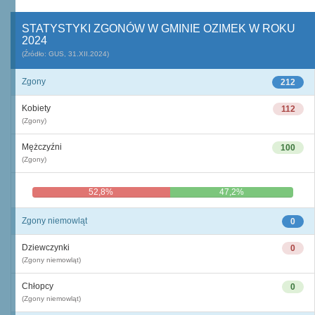
STATYSTYKI ZGONÓW W GMINIE OZIMEK W ROKU
2024
(Źródło: GUS, 31.XII.2024)
Zgony
212
Kobiety
112
(Zgony)
Mężczyźni
100
(Zgony)
52,8%
47,2%
Zgony niemowląt
0
Dziewczynki
0
(Zgony niemowląt)
Chłopcy
0
(Zgony niemowląt)