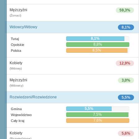
Mężczyźni
59,3%
(Żonaci)
Wdowcy/Wdowy
8,1%
8,1%
Tutaj
8,8%
Opolskie
8,5%
Polska
Kobiety
12,9%
(Wdowy)
Mężczyźni
3,0%
(Wdowcy)
Rozwiedzeni/Rozwiedzione
5,5%
5,5%
Gmina
7,5%
Województwo
7,6%
Cały kraj
Kobiety
5,6%
(Rozwiedzione)