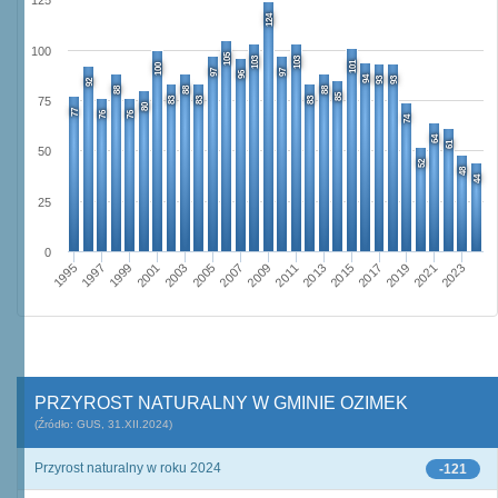
125
124
100
105
103
103
101
100
97
97
96
94
93
93
92
88
88
88
85
83
83
83
75
80
77
76
76
74
64
61
50
52
48
44
25
0
2009
2001
2023
2015
2007
1999
2021
2013
2005
1997
2019
2011
2003
1995
2017
PRZYROST NATURALNY W GMINIE OZIMEK
(Źródło: GUS, 31.XII.2024)
Przyrost naturalny w roku 2024
-121