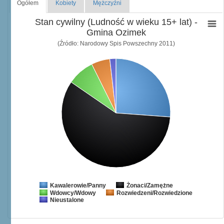
Ogółem
Kobiety
Mężczyźni
Stan cywilny (Ludność w wieku 15+ lat) -
Gmina Ozimek
(Źródło: Narodowy Spis Powszechny 2011)
Żonaci/Zamężne
Kawalerowie/Panny
Wdowcy/Wdowy
Rozwiedzeni/Rozwiedzione
Nieustalone