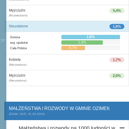
Mężczyźni
5,4%
(Rozwiedzeni)
Nieustalone
1,8%
1,8%
Gmina
1,3%
woj. opolskie
0,7%
Cała Polska
Kobiety
1,7%
(Nieustalone)
Mężczyźni
2,0%
(Nieustalone)
MAŁŻEŃSTWA I ROZWODY W GMINIE OZIMEK
(Źródło: GUS, 31.XII.2024)
Małżeństwa i rozwody na 1000 ludności w