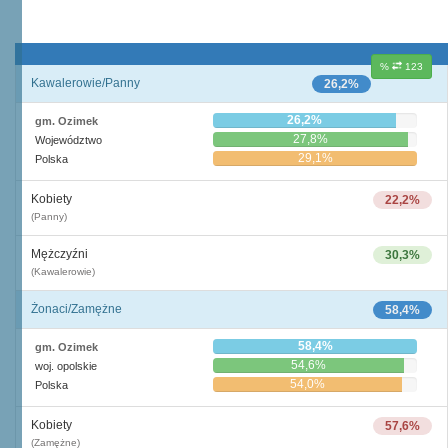
%
123
Kawalerowie/Panny
26,2%
26,2%
gm. Ozimek
27,8%
Województwo
29,1%
Polska
Kobiety
22,2%
(Panny)
Mężczyźni
30,3%
(Kawalerowie)
Żonaci/Zamężne
58,4%
58,4%
gm. Ozimek
54,6%
woj. opolskie
54,0%
Polska
Kobiety
57,6%
(Zamężne)