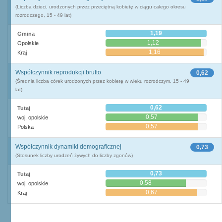
(Liczba dzieci, urodzonych przez przeciętną kobietę w ciągu całego okresu
rozrodczego, 15 - 49 lat)
1,19
Gmina
1,12
Opolskie
1,16
Kraj
Współczynnik reprodukcji brutto
0,62
(Średnia liczba córek urodzonych przez kobietę w wieku rozrodczym, 15 - 49
lat)
0,62
Tutaj
0,57
woj. opolskie
0,57
Polska
Współczynnik dynamiki demograficznej
0,73
(Stosunek liczby urodzeń żywych do liczby zgonów)
0,73
Tutaj
0,58
woj. opolskie
0,67
Kraj