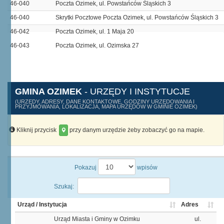
46-040
Poczta Ozimek, ul. Powstańców Śląskich 3
46-040
Skrytki Pocztowe Poczta Ozimek, ul. Powstańców Śląskich 3
46-042
Poczta Ozimek, ul. 1 Maja 20
46-043
Poczta Ozimek, ul. Ozimska 27
GMINA OZIMEK
- URZĘDY I INSTYTUCJE
(URZĘDY, ADRESY, DANE KONTAKTOWE, GODZINY URZĘDOWANIA I
PRZYJMOWANIA, LOKALIZACJA, MAPA URZĘDÓW W GMINIE OZIMEK)
Kliknij przycisk
przy danym urzędzie żeby zobaczyć go na mapie.
Pokazuj
wpisów
Szukaj:
Urząd / Instytucja
Adres
Urząd Miasta i Gminy w Ozimku
ul.