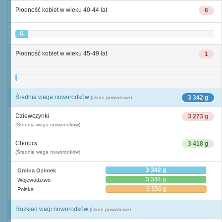
Płodność kobiet w wieku 40-44 lat
6
6
Płodność kobiet w wieku 45-49 lat
1
1
Średnia waga noworodków
3 342 g
(Dane powiatowe)
Dziewczynki
3 273 g
(Średnia waga noworodków)
Chłopcy
3 418 g
(Średnia waga noworodków)
3 342 g
Gmina Ozimek
3 344 g
Województwo
3 356 g
Polska
Rozkład wagi noworodków
(Dane powiatowe)