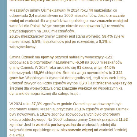
nieznacznie większy od
średniego wieku mieszkańców całej Polski.
Mieszkańcy gminy Ozimek zawarli w 2024 roku
44
małżeństw, co
odpowiada
2,4
małżeństwom na 1000 mieszkańców. Jest to
znacznie
mniej od
wartości dla województwa opolskiego oraz
znacznie mniej od
wartości dla Polski. W tym samym okresie odnotowano
1,1
rozwodów
przypadających na 1000 mieszkańców.
26,2%
mieszkańców gminy Ozimek jest stanu wolnego,
58,4%
żyje w
małżeństwie,
5,5%
mieszkańców jest po rozwodzie, a
8,1%
to
wdowy/wdowcy.
Gmina Ozimek ma
ujemny
przyrost naturalny wynoszący
-121
.
Odpowiada to przyrostowi naturalnemu
-6,58
na 1000 mieszkańców
gminy Ozimek. W 2024 roku urodziło się
91
dzieci, w tym
44,0%
dziewczynek i
56,0%
chłopców. Średnia waga noworodków to
3 342
gramów
. Współczynnik dynamiki demograficznej, czyli stosunek liczby
urodzeń żywych do liczby zgonów wynosi
0,73
i jest
znacznie większy od
średniej dla województwa oraz
znacznie większy od
współczynnika
dynamiki demograficznej dla całego kraju.
W 2024 roku
37,3%
zgonów w gminie Ozimek spowodowanych było
chorobami układu krążenia, przyczyną
25,1%
zgonów w gminie Ozimek
były nowotwory, a
10,1%
zgonów spowodowanych było chorobami
układu oddechowego. Na 1000 ludności gminy Ozimek przypada
11.52
zgonów. Jest to
wartość porównywalna do
wartości średniej dla
województwa opolskiego oraz
nieznacznie więcej od
wartości średniej
dla kraju.