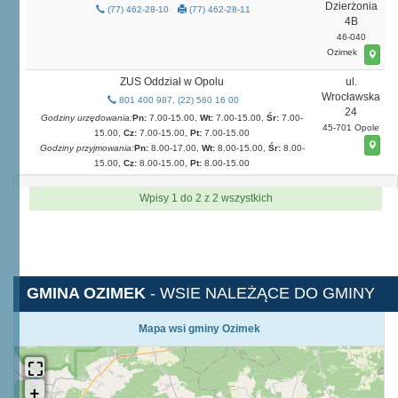
Dzierżonia
(77) 462-28-10
(77) 462-28-11
4B
46-040
Ozimek
ZUS Oddział w Opolu
ul.
Wrocławska
801 400 987, (22) 560 16 00
24
Godziny urzędowania:
Pn:
7.00-15.00,
Wt:
7.00-15.00,
Śr:
7.00-
45-701 Opole
15.00,
Cz:
7.00-15.00,
Pt:
7.00-15.00
Godziny przyjmowania:
Pn:
8.00-17.00,
Wt:
8.00-15.00,
Śr:
8.00-
15.00,
Cz:
8.00-15.00,
Pt:
8.00-15.00
Wpisy 1 do 2 z 2 wszystkich
GMINA OZIMEK
- WSIE NALEŻĄCE DO GMINY
Mapa wsi gminy Ozimek