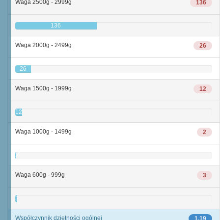
Waga 2500g - 2999g
136
136
Waga 2000g - 2499g
26
26
Waga 1500g - 1999g
12
12
Waga 1000g - 1499g
2
2
Waga 600g - 999g
3
3
Współczynnik dzietności ogólnej
1,19