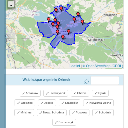
Leaflet
|
© OpenStreetMap (ODBL)
Wsie leżące w gminie Ozimek
Antoniów
Biestrzynnik
Chobie
Dylaki
Grodziec
Jedlice
Krasiejów
Krzyżowa Dolina
Mnichus
Nowa Schodnia
Pustków
Schodnia
Szczedrzyk