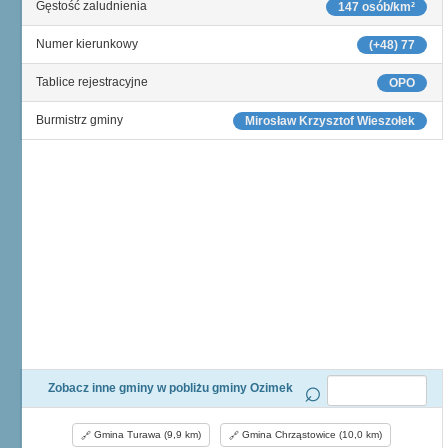
Gęstość zaludnienia
147 osób/km²
Numer kierunkowy
(+48) 77
Tablice rejestracyjne
OPO
Burmistrz gminy
Mirosław Krzysztof Wieszołek
Zobacz inne gminy w pobliżu gminy Ozimek
Gmina Turawa (9,9 km)
Gmina Chrząstowice (10,0 km)