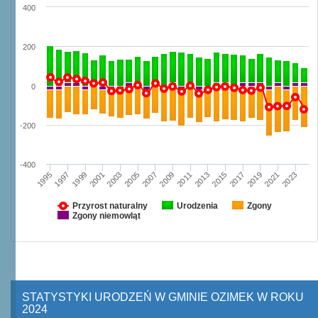
400
200
0
-200
-400
1997
2003
2009
2015
2021
1995
2001
2007
2013
2019
1999
2005
2011
2017
2023
Przyrost naturalny
Urodzenia
Zgony
Zgony niemowląt
STATYSTYKI URODZEŃ W GMINIE OZIMEK W ROKU
2024