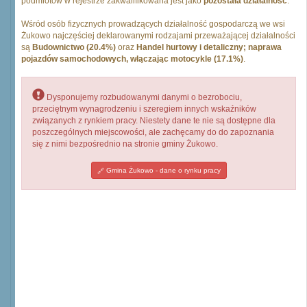
podmiotów w rejestrze zakwalifikowana jest jako
pozostała działalność
.
Wśród osób fizycznych prowadzących działalność gospodarczą we wsi
Żukowo najczęściej deklarowanymi rodzajami przeważającej działalności
są
Budownictwo (20.4%)
oraz
Handel hurtowy i detaliczny; naprawa
pojazdów samochodowych, włączając motocykle (17.1%)
.
Dysponujemy rozbudowanymi danymi o bezrobociu,
przeciętnym wynagrodzeniu i szeregiem innych wskaźników
związanych z rynkiem pracy. Niestety dane te nie są dostępne dla
poszczególnych miejscowości, ale zachęcamy do do zapoznania
się z nimi bezpośrednio na stronie gminy Żukowo.
Gmina Żukowo - dane o rynku pracy