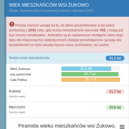
WIEK MIESZKAŃCÓW WSI ŻUKOWO
(Źródło: Narodowy Spis Powszechny Ludności i Mieszkań 2002)
Proszę zwrócić uwagę na to, że dane prezentowane w tej sekcji
pochodzą z
2002
roku, gdy liczba mieszkańców wynosiła
768
, i mogą już
być mocno nieaktualne. Jednakże są to najświeższe dostępne dane tego
typu dla miejscowości statystycznych dlatego przedstawione są tutaj dla
kompletności w myśl zasady lepsze dane archiwalne, niż żadne.
Średni wiek mieszkańców
31,1 lat
31,1 lat
Wieś Żukowo
35,7 lat
woj. pomorskie
36,7 lat
Cała Polska
Kobiety
31,7 lat
(średni wiek)
Mężczyźni
30,6 lat
(średni wiek)
Piramida wieku mieszkańców wsi Żukowo,