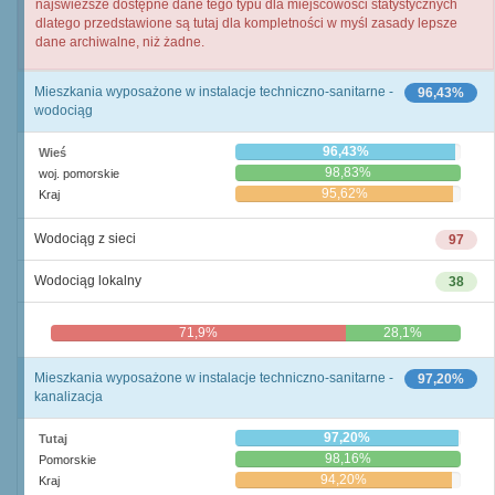
najświeższe dostępne dane tego typu dla miejscowości statystycznych
dlatego przedstawione są tutaj dla kompletności w myśl zasady lepsze
dane archiwalne, niż żadne.
Mieszkania wyposażone w instalacje techniczno-sanitarne -
96,43%
wodociąg
96,43%
Wieś
98,83%
woj. pomorskie
95,62%
Kraj
Wodociąg z sieci
97
Wodociąg lokalny
38
71,9%
28,1%
Mieszkania wyposażone w instalacje techniczno-sanitarne -
97,20%
kanalizacja
97,20%
Tutaj
98,16%
Pomorskie
94,20%
Kraj