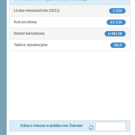
Liczba mieszkańców (2021)
1 920
Kod pocztowy
83-330
Numer kierunkowy
(+48) 58
Tablice rejestracyjne
GKA
Zobacz miasta w pobliżu wsi Żukowo