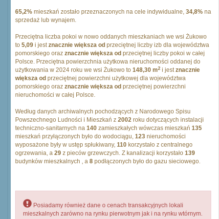
65,2%
mieszkań zostało przeznaczonych na cele indywidualne,
34,8%
na
sprzedaż lub wynajem.
Przeciętna liczba pokoi w nowo oddanych mieszkaniach we wsi Żukowo
to
5,09
i jest
znacznie większa od
przeciętnej liczby izb dla województwa
pomorskiego oraz
znacznie większa od
przeciętnej liczby pokoi w całej
Polsce. Przeciętna powierzchnia użytkowa nieruchomości oddanej do
2
użytkowania w 2024 roku we wsi Żukowo to
148,30 m
i jest
znacznie
większa od
przeciętnej powierzchni użytkowej dla województwa
pomorskiego oraz
znacznie większa od
przeciętnej powierzchni
nieruchomości w całej Polsce.
Według danych archiwalnych pochodzących z Narodowego Spisu
Powszechnego Ludności i Mieszkań z
2002
roku dotyczących instalacji
techniczno-sanitarnych na
140
zamieszkałych wówczas mieszkań
135
mieszkań przyłączonych było do wodociągu,
123
nieruchomości
wyposażone były w ustęp spłukiwany,
110
korzystało z centralnego
ogrzewania, a
29
z pieców grzewczych. Z kanalizacji korzystało
139
budynków mieszkalnych , a
8
podłączonych było do gazu sieciowego.
Posiadamy również dane o cenach transakcyjnych lokali
mieszkalnych zarówno na rynku pierwotnym jak i na rynku wtórnym.