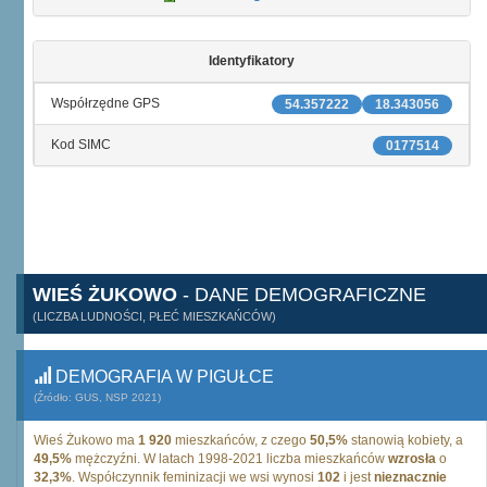
Identyfikatory
Współrzędne GPS
54.357222
18.343056
Kod SIMC
0177514
WIEŚ ŻUKOWO
- DANE DEMOGRAFICZNE
(LICZBA LUDNOŚCI, PŁEĆ MIESZKAŃCÓW)
DEMOGRAFIA W PIGUŁCE
(Źródło: GUS, NSP 2021)
Wieś Żukowo ma
1 920
mieszkańców, z czego
50,5%
stanowią kobiety, a
49,5%
mężczyźni. W latach 1998-2021 liczba mieszkańców
wzrosła
o
32,3%
. Współczynnik feminizacji we wsi wynosi
102
i jest
nieznacznie