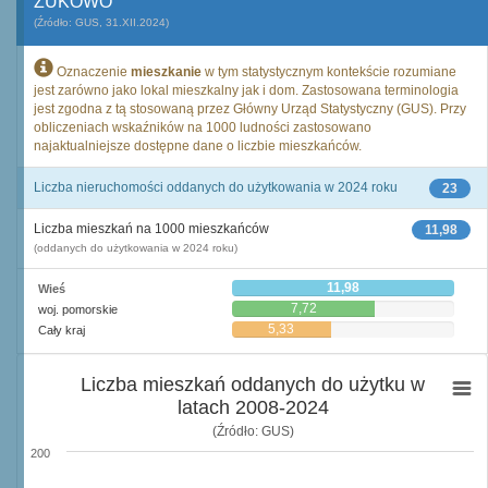
ŻUKOWO
(Źródło: GUS, 31.XII.2024)
Oznaczenie
mieszkanie
w tym statystycznym kontekście rozumiane
jest zarówno jako lokal mieszkalny jak i dom. Zastosowana terminologia
jest zgodna z tą stosowaną przez Główny Urząd Statystyczny (GUS). Przy
obliczeniach wskaźników na 1000 ludności zastosowano
najaktualniejsze dostępne dane o liczbie mieszkańców.
Liczba nieruchomości oddanych do użytkowania w 2024 roku
23
Liczba mieszkań na 1000 mieszkańców
11,98
(oddanych do użytkowania w 2024 roku)
11,98
Wieś
7,72
woj. pomorskie
5,33
Cały kraj
Liczba mieszkań oddanych do użytku w
latach 2008-2024
(Źródło: GUS)
200