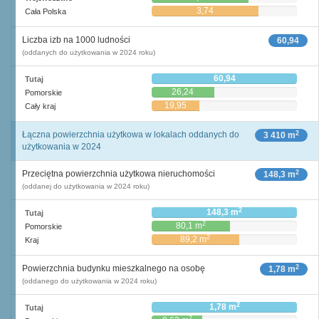
3,74
Cała Polska
Liczba izb na 1000 ludności
60,94
(oddanych do użytkowania w 2024 roku)
60,94
Tutaj
26,24
Pomorskie
19,95
Cały kraj
2
Łączna powierzchnia użytkowa w lokalach oddanych do
3 410 m
użytkowania w 2024
2
Przeciętna powierzchnia użytkowa nieruchomości
148,3 m
(oddanej do użytkowania w 2024 roku)
2
148,3 m
Tutaj
2
80,1 m
Pomorskie
2
89,2 m
Kraj
2
Powierzchnia budynku mieszkalnego na osobę
1,78 m
(oddanego do użytkowania w 2024 roku)
2
1,78 m
Tutaj
2