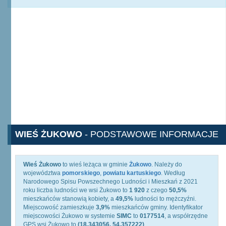
WIEŚ ŻUKOWO
- PODSTAWOWE INFORMACJE
Wieś Żukowo
to wieś leżąca w gminie
Żukowo
. Należy do
województwa
pomorskiego
,
powiatu kartuskiego
. Według
Narodowego Spisu Powszechnego Ludności i Mieszkań z 2021
roku liczba ludności we wsi Żukowo to
1 920
z czego
50,5%
mieszkańców stanowią kobiety, a
49,5%
ludności to mężczyźni.
Miejscowość zamieszkuje
3,9%
mieszkańców gminy. Identyfikator
miejscowości Żukowo w systemie
SIMC
to
0177514
, a współrzędne
GPS wsi Żukowo to
(18.343056, 54.357222)
.