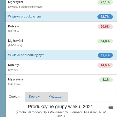
Mężczyźni
27,1%
(w wieku przedprodukcyjnym)
W wieku produkcyjnym
62,7%
Kobiety
60,6%
(18-59 lat)
Mężczyźni
64,8%
(18-64 lata)
W wieku poprodukcyjnym
11,4%
Kobiety
14,6%
(59+ lat)
Mężczyźni
8,1%
(64+ lata)
Ogółem
Kobiety
Mężczyźni
Produkcyjne grupy wieku, 2021
(Źródło: Narodowy Spis Powszechny Ludności i Mieszkań, NSP
2021)