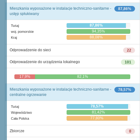
Mieszkania wyposażone w instalacje techniczno-sanitarne -
87,86%
ustęp spłukiwany
87,86%
Tutaj
94,35%
woj. pomorskie
88,08%
Kraj
Odprowadzenie do sieci
22
Odprowadzenie do urządzenia lokalnego
101
17,9%
82,1%
Mieszkania wyposażone w instalacje techniczno-sanitarne -
78,57%
centralne ogrzewanie
78,57%
Tutaj
81,42%
Województwo
77,80%
Cała Polska
Zbiorcze
0