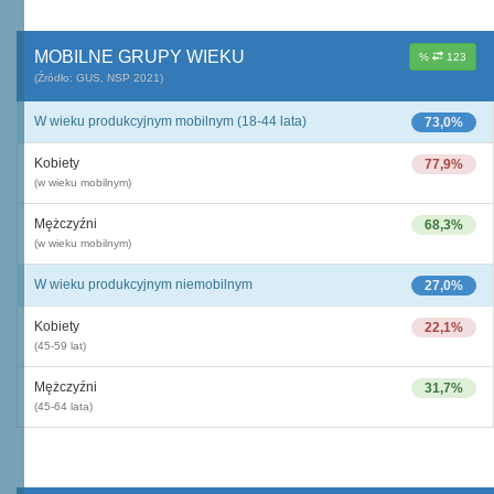
MOBILNE GRUPY WIEKU
%
123
(Źródło: GUS, NSP 2021)
W wieku produkcyjnym mobilnym (18-44 lata)
73,0%
Kobiety
77,9%
(w wieku mobilnym)
Mężczyźni
68,3%
(w wieku mobilnym)
W wieku produkcyjnym niemobilnym
27,0%
Kobiety
22,1%
(45-59 lat)
Mężczyźni
31,7%
(45-64 lata)