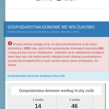
GOSPODARSTWA DOMOWE WE WSI ŻUKOWO
(Źródło: Narodowy Spis Powszechny Ludności i Mieszkań 2002)
Proszę zwrócić uwagę na to, że dane prezentowane w tej sekcji
pochodzą z
2002
roku, gdy liczba gospodarstw domowych wynosiła
208
,
i mogą już być mocno nieaktualne. Jednakże są to najświeższe dostępne
dane tego typu dla miejscowości statystycznych dlatego przedstawione
są tutaj dla kompletności w myśl zasady lepsze dane archiwalne, niż
żadne.
Gospodarstwa domowe według liczby osób
Gospodarstwa domowe według liczby osób
1 osoba
2 osoby
14
46