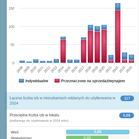
150
100
50
0
2008
2009
2010
2011
2012
2013
2014
2015
2016
2017
2018
2019
2020
2021
2022
2023
2024
Indywidualne
Przeznaczone na sprzedaż/wynajem
Łączna liczba izb w mieszkaniach oddanych do użytkowania w
117
2024
Przeciętna liczba izb w lokalu
5,09
(oddanego do użytkowania w 2024 roku)
5,09
Wieś
3,40
Województwo