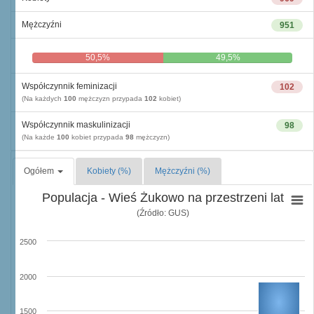
Mężczyźni
951
50,5%
49,5%
Współczynnik feminizacji
102
(Na każdych
100
mężczyzn przypada
102
kobiet)
Współczynnik maskulinizacji
98
(Na każde
100
kobiet przypada
98
mężczyzn)
Ogółem
Kobiety (%)
Mężczyźni (%)
Populacja - Wieś Żukowo na przestrzeni lat
(Źródło: GUS)
2500
2000
1500