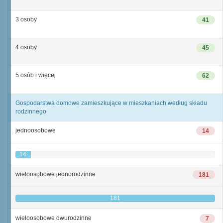
3 osoby
41
4 osoby
45
5 osób i więcej
62
Gospodarstwa domowe zamieszkujące w mieszkaniach według składu
rodzinnego
jednoosobowe
14
14
wieloosobowe jednorodzinne
181
181
wieloosobowe dwurodzinne
7