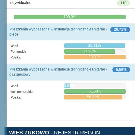
Indywidualne
110
0,0%
100,0%
Mieszkania wyposażone w instalacje techniczno-sanitarne -
20,71%
piece
20,71%
Wieś
17,25%
Pomorskie
20,91%
Polska
Mieszkania wyposażone w instalacje techniczno-sanitarne -
5,59%
gaz sieciowy
5,59%
Wieś
61,60%
woj. pomorskie
58,32%
Polska
WIEŚ ŻUKOWO
- REJESTR REGON