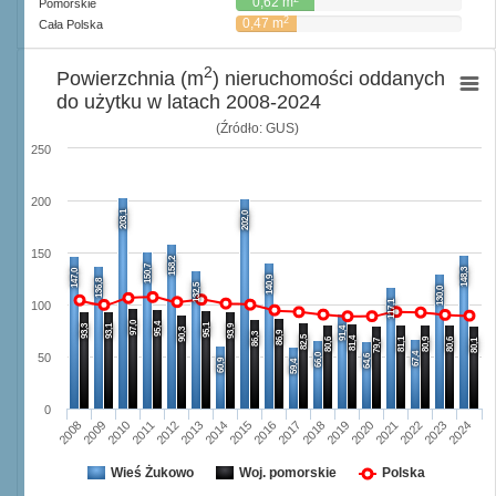
0,62 m
Pomorskie
2
0,47 m
Cała Polska
2
Powierzchnia (m
) nieruchomości oddanych
do użytku w latach 2008-2024
(Źródło: GUS)
250
200
203,1
202,0
150
158,2
150,7
148,3
147,0
140,9
136,8
132,5
130,0
117,1
100
97,0
95,4
95,1
93,3
93,1
93,9
91,4
90,3
86,9
86,3
82,5
81,4
80,6
81,1
80,9
80,6
79,7
80,1
67,4
66,0
50
64,6
60,9
59,4
0
2008
2009
2010
2011
2012
2013
2014
2015
2016
2017
2018
2019
2020
2021
2022
2023
2024
Wieś Żukowo
Woj. pomorskie
Polska