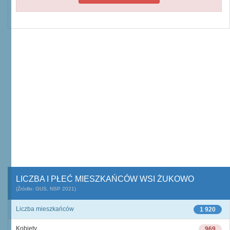
LICZBA I PŁEĆ MIESZKAŃCÓW WSI ŻUKOWO
(Źródło: GUS, NSP 2021)
Liczba mieszkańców
1 920
Kobiety
969