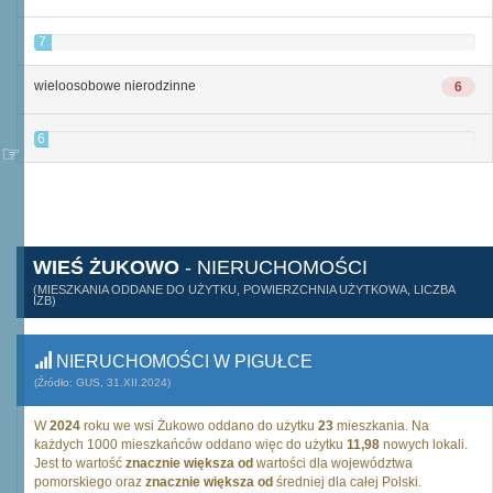
7
wieloosobowe nierodzinne
6
6
WIEŚ ŻUKOWO
- NIERUCHOMOŚCI
(MIESZKANIA ODDANE DO UŻYTKU, POWIERZCHNIA UŻYTKOWA, LICZBA
IZB)
NIERUCHOMOŚCI W PIGUŁCE
(Źródło: GUS, 31.XII.2024)
W
2024
roku we wsi Żukowo oddano do użytku
23
mieszkania. Na
każdych 1000 mieszkańców oddano więc do użytku
11,98
nowych lokali.
Jest to wartość
znacznie większa od
wartości dla województwa
pomorskiego oraz
znacznie większa od
średniej dla całej Polski.