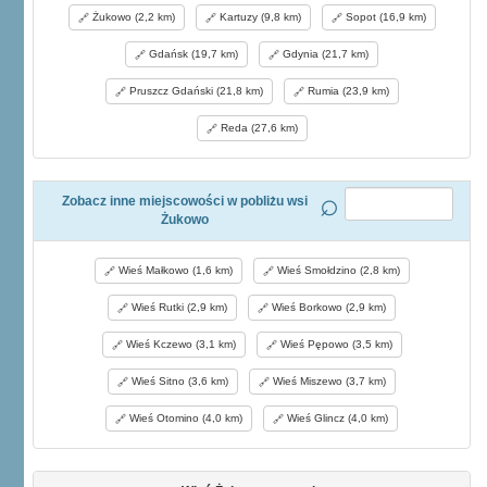
Żukowo (2,2 km)
Kartuzy (9,8 km)
Sopot (16,9 km)
Gdańsk (19,7 km)
Gdynia (21,7 km)
Pruszcz Gdański (21,8 km)
Rumia (23,9 km)
Reda (27,6 km)
Zobacz inne miejscowości w pobliżu wsi
Żukowo
Wieś Małkowo (1,6 km)
Wieś Smołdzino (2,8 km)
Wieś Rutki (2,9 km)
Wieś Borkowo (2,9 km)
Wieś Kczewo (3,1 km)
Wieś Pępowo (3,5 km)
Wieś Sitno (3,6 km)
Wieś Miszewo (3,7 km)
Wieś Otomino (4,0 km)
Wieś Glincz (4,0 km)