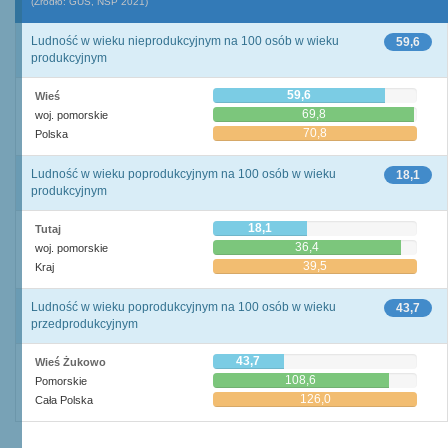
(Źródło: GUS, NSP 2021)
Ludność w wieku nieprodukcyjnym na 100 osób w wieku
59,6
produkcyjnym
59,6
Wieś
69,8
woj. pomorskie
70,8
Polska
Ludność w wieku poprodukcyjnym na 100 osób w wieku
18,1
produkcyjnym
18,1
Tutaj
36,4
woj. pomorskie
39,5
Kraj
Ludność w wieku poprodukcyjnym na 100 osób w wieku
43,7
przedprodukcyjnym
43,7
Wieś Żukowo
108,6
Pomorskie
126,0
Cała Polska