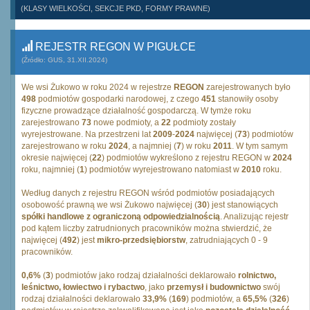
(KLASY WIELKOŚCI, SEKCJE PKD, FORMY PRAWNE)
REJESTR REGON W PIGUŁCE
(Źródło: GUS, 31.XII.2024)
We wsi Żukowo w roku 2024 w rejestrze
REGON
zarejestrowanych było
498
podmiotów gospodarki narodowej, z czego
451
stanowiły osoby
fizyczne prowadzące działalność gospodarczą. W tymże roku
zarejestrowano
73
nowe podmioty, a
22
podmioty zostały
wyrejestrowane. Na przestrzeni lat
2009
-
2024
najwięcej (
73
) podmiotów
zarejestrowano w roku
2024
, a najmniej (
7
) w roku
2011
. W tym samym
okresie najwięcej (
22
) podmiotów wykreślono z rejestru REGON w
2024
roku, najmniej (
1
) podmiotów wyrejestrowano natomiast w
2010
roku.
Według danych z rejestru REGON wśród podmiotów posiadających
osobowość prawną we wsi Żukowo najwięcej (
30
) jest stanowiących
spółki handlowe z ograniczoną odpowiedzialnością
. Analizując rejestr
pod kątem liczby zatrudnionych pracowników można stwierdzić, że
najwięcej (
492
) jest
mikro-przedsiębiorstw
, zatrudniających 0 - 9
pracowników.
0,6%
(
3
) podmiotów jako rodzaj działalności deklarowało
rolnictwo,
leśnictwo, łowiectwo i rybactwo
, jako
przemysł i budownictwo
swój
rodzaj działalności deklarowało
33,9%
(
169
) podmiotów, a
65,5%
(
326
)