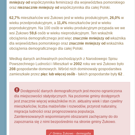
mniejszy od
współczynnika feminizacji dla województwa pomorskiego
oraz
nieznacznie mniejszy od
współczynnika dla całej Polski.
62,7%
mieszkańców wsi Żukowo jest w wieku produkcyjnym,
26,0%
w
wieku przedprodukcyjnym, a
11,4%
mieszkańców jest w wieku
poprodukcyjnym. Na 100 osób w wieku produkcyjnym przypada we we
wsi Żukowo
59,6
osób w wieku nieprodukcyjnym. Ten wskaźnik
obciążenia demograficznego jest więc
znacznie mniejszy od
wkażnika
dla województwa pomorskiego oraz
znacznie mniejszy od
wskażnika
obciążenia demograficznego dla całej Polski.
Według danych archiwalnych pochodzących z Narodowego Spisu
Powszechnego Ludności i Mieszkań w
2002
roku we wsi Żukowo było
208
gospodarstw domowych. Wśród nich dominowały gospodarstwa
zamieszkałe przez
pięc lub więcej osób
- takich gospodarstw były
62
.
Dostępność danych demograficznych jest mocno ograniczona
dla miejscowości statystycznych. Na poziomie gminy dostępnych
jest znacznie więcej wskaźników m.in. aktualny wiek i stan cywilny
mieszkańców, liczba małżeństw i rozwodów, przyrost naturalny,
migracja ludności oraz prognozowana populacja.
Zainteresowanych wspomnianymi obszarami zachęcamy do do
zapoznania się z nimi bezpośrednio na stronie gminy Żukowo.
Gmina Żukowo - demogafia