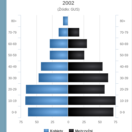
2002
(Źródło: GUS)
80+
80+
70-79
70-79
60-69
60-69
50-59
50-59
40-49
40-49
30-39
30-39
20-29
20-29
10-19
10-19
0-9
0-9
75
50
25
0
25
50
75
Kobiety
Mężczyźni