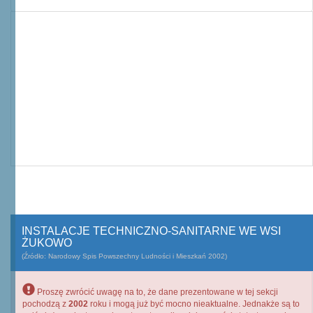
INSTALACJE TECHNICZNO-SANITARNE WE WSI
ŻUKOWO
(Źródło: Narodowy Spis Powszechny Ludności i Mieszkań 2002)
Proszę zwrócić uwagę na to, że dane prezentowane w tej sekcji
pochodzą z
2002
roku i mogą już być mocno nieaktualne. Jednakże są to