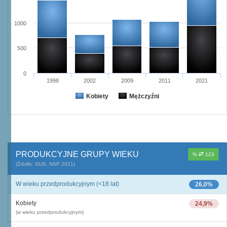
1000
500
0
1998
2002
2009
2011
2021
Kobiety
Mężczyźni
PRODUKCYJNE GRUPY WIEKU
%
123
(Źródło: GUS, NSP 2021)
W wieku przedprodukcyjnym (<18 lat)
26,0%
Kobiety
24,9%
(w wieku przedprodukcyjnym)