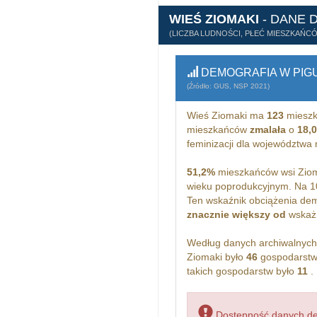
WIEŚ ZIOMAKI
- DANE 
(LICZBA LUDNOŚCI, PŁEĆ MIESZKAŃC
DEMOGRAFIA W PIG
(Źródło: GUS, NSP 2021)
Wieś Ziomaki ma
123
mieszk
mieszkańców
zmalała
o
18,
feminizacji dla województwa
51,2%
mieszkańców wsi Ziom
wieku poprodukcyjnym. Na 1
Ten wskaźnik obciążenia dem
znacznie większy od
wskażn
Według danych archiwalnyc
Ziomaki było
46
gospodarstw
takich gospodarstw było
11
.
Dostępność danych dem