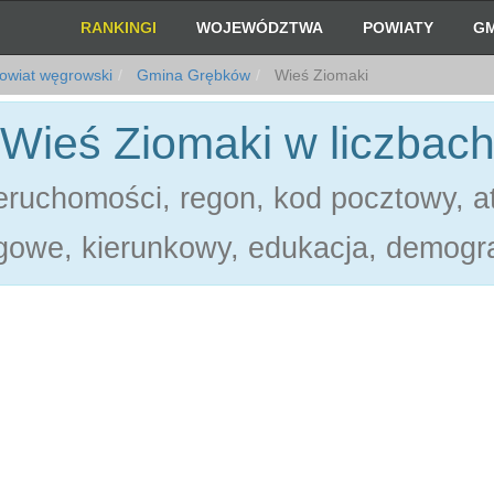
RANKINGI
WOJEWÓDZTWA
POWIATY
GM
owiat węgrowski
Gmina Grębków
Wieś Ziomaki
Wieś Ziomaki w liczbac
ruchomości, regon, kod pocztowy, at
gowe, kierunkowy, edukacja, demogra