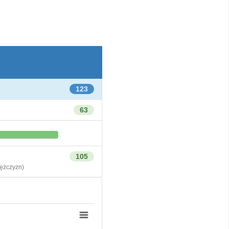
123
63
105
żczyzn)