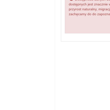
dostępnych jest znacznie 
przyrost naturalny, migr
zachęcamy do do zapoznan