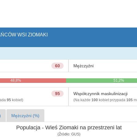
AŃCÓW WSI ZIOMAKI
60
Mężczyźni
48,8%
51,2%
95
Współczynnik maskulinizacji
pada
95
kobiet)
(Na każde
100
kobiet przypada
105
mę
)
Mężczyźni (%)
Populacja - Wieś Ziomaki na przestrzeni lat
(Źródło: GUS)