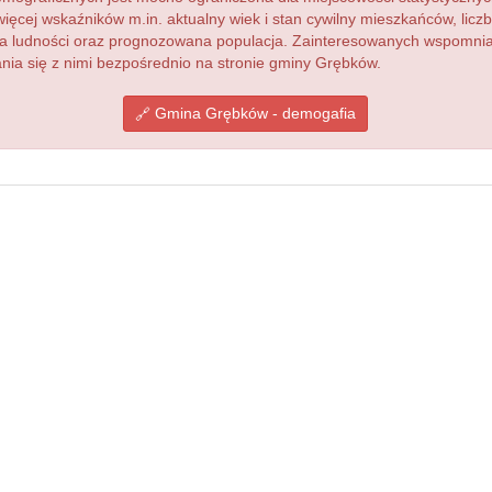
więcej wskaźników m.in. aktualny wiek i stan cywilny mieszkańców, lic
acja ludności oraz prognozowana populacja. Zainteresowanych wspomn
ia się z nimi bezpośrednio na stronie gminy Grębków.
Gmina Grębków - demogafia