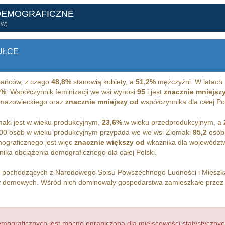
DEMOGRAFICZNE
ÓW)
UŁCE
ańców, z czego
48,8%
stanowią kobiety, a
51,2%
mężczyźni. W latach 
0%
. Współczynnik feminizacji we wsi wynosi
95
i jest
znacznie mniejsz
 mazowieckiego oraz
znacznie mniejszy od
współczynnika dla całej Pol
aki jest w wieku produkcyjnym,
23,6%
w wieku przedprodukcyjnym, a
00 osób w wieku produkcyjnym przypada we we wsi Ziomaki
95,2
osób 
ograficznego jest więc
znacznie większy od
wkażnika dla województ
ika obciążenia demograficznego dla całej Polski.
h pochodzących z Narodowego Spisu Powszechnego Ludności i Miesz
 domowych. Wśród nich dominowały gospodarstwa zamieszkałe prze
ograficznych jest mocno ograniczona dla miejscowości statystycznyc