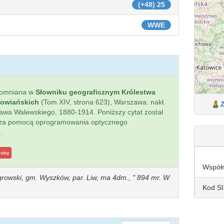
(+48) 25
WWE
pomniana w
Słowniku geograficznym Królestwa
łowiańskich
(Tom XIV, strona 623), Warszawa: nakł.
sława Walewskiego, 1880-1914. Poniższy cytat został
 za pomocą oprogramowania optycznego
.
awkę
Współ
ęgrowski, gm. Wyszków, par. Liw, ma 4dm., " 894 mr. W
Kod S