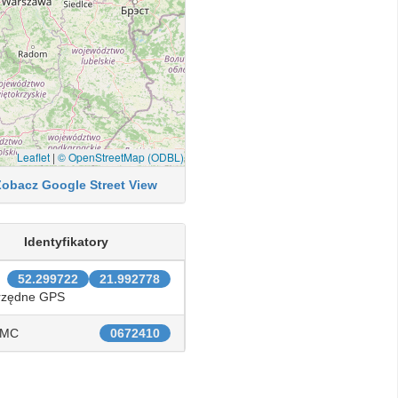
Leaflet
|
© OpenStreetMap (ODBL)
Zobacz Google Street View
Identyfikatory
52.299722
21.992778
rzędne GPS
IMC
0672410