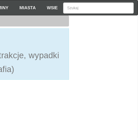
INY
MIASTA
WSIE
h
rakcje, wypadki
fia)