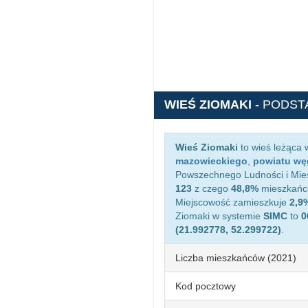
WIEŚ ZIOMAKI
- PODS
Wieś Ziomaki
to wieś leżąca
mazowieckiego
,
powiatu wę
Powszechnego Ludności i Miesz
123
z czego
48,8%
mieszkańcó
Miejscowość zamieszkuje
2,9
Ziomaki w systemie
SIMC
to
0
(21.992778, 52.299722)
.
Liczba mieszkańców (2021)
Kod pocztowy