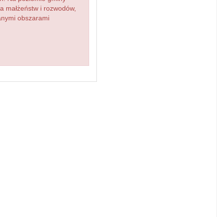
zba małżeństw i rozwodów,
ianymi obszarami