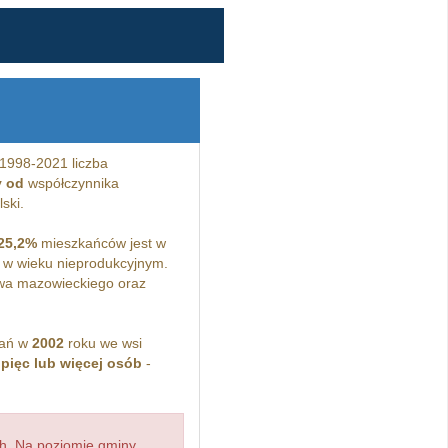
1998-2021 liczba
y od
współczynnika
ski.
25,2%
mieszkańców jest w
w wieku nieprodukcyjnym.
wa mazowieckiego oraz
kań w
2002
roku we wsi
z
pięc lub więcej osób
-
h. Na poziomie gminy