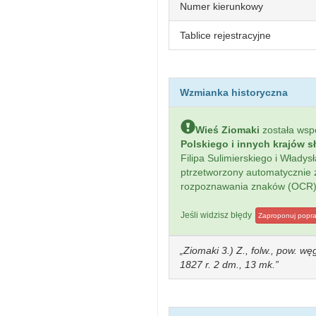
Numer kierunkowy
Tablice rejestracyjne
Wzmianka historyczna
Wieś Ziomaki
została ws
Polskiego i innych krajów s
Filipa Sulimierskiego i Włady
ptrzetworzony automatycznie
rozpoznawania znaków (OCR)
Jeśli widzisz błędy
Zaproponuj popr
Ziomaki 3.) Z., folw., pow. w
1827 r. 2 dm., 13 mk.