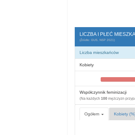
LICZBA I PŁEĆ MIESZK
(Źródło: GUS, NSP 2021)
Liczba mieszkańców
Kobiety
Współczynnik feminizacji
(Na każdych
100
mężczyzn przy
Ogółem
Kobiety (%