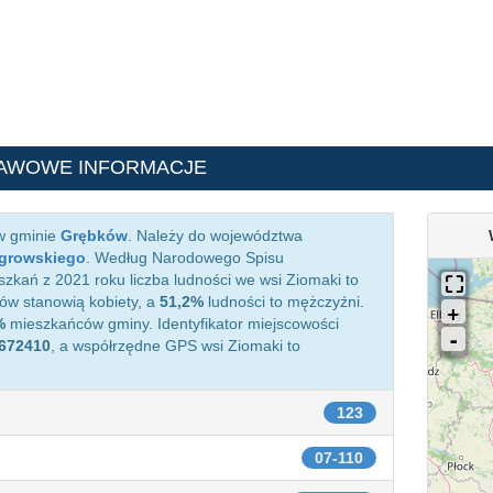
TAWOWE INFORMACJE
 w gminie
Grębków
. Należy do województwa
growskiego
. Według Narodowego Spisu
kań z 2021 roku liczba ludności we wsi Ziomaki to
w stanowią kobiety, a
51,2%
ludności to mężczyźni.
%
mieszkańców gminy. Identyfikator miejscowości
672410
, a współrzędne GPS wsi Ziomaki to
123
07-110