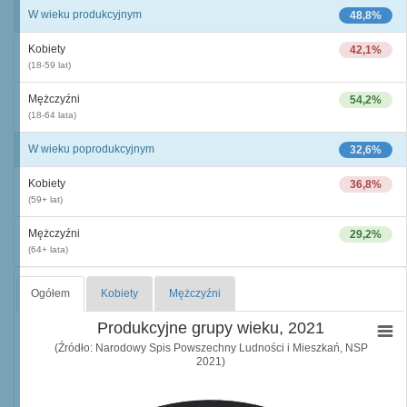
W wieku produkcyjnym
48,8%
Kobiety
42,1%
(18-59 lat)
Mężczyźni
54,2%
(18-64 lata)
W wieku poprodukcyjnym
32,6%
Kobiety
36,8%
(59+ lat)
Mężczyźni
29,2%
(64+ lata)
Ogółem
Kobiety
Mężczyźni
Produkcyjne grupy wieku, 2021
(Źródło: Narodowy Spis Powszechny Ludności i Mieszkań, NSP
2021)