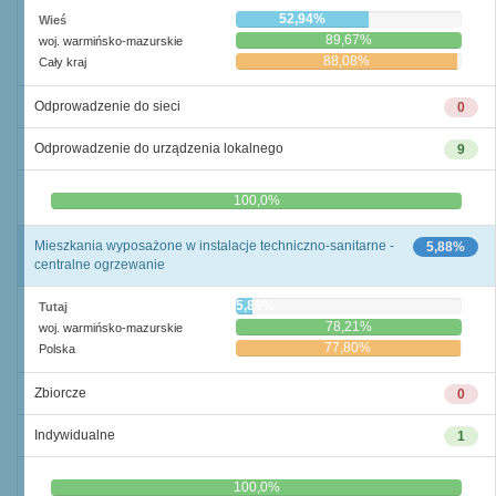
52,94%
Wieś
89,67%
woj. warmińsko-mazurskie
88,08%
Cały kraj
Odprowadzenie do sieci
0
Odprowadzenie do urządzenia lokalnego
9
0,0%
100,0%
Mieszkania wyposażone w instalacje techniczno-sanitarne -
5,88%
centralne ogrzewanie
5,88%
Tutaj
78,21%
woj. warmińsko-mazurskie
77,80%
Polska
Zbiorcze
0
Indywidualne
1
0,0%
100,0%