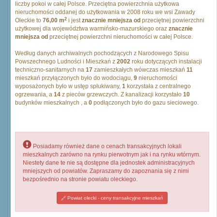
liczby pokoi w całej Polsce. Przeciętna powierzchnia użytkowa
nieruchomości oddanej do użytkowania w 2008 roku we wsi Zawady
2
Oleckie to
76,00 m
i jest
znacznie mniejsza od
przeciętnej powierzchni
użytkowej dla województwa warmińsko-mazurskiego oraz
znacznie
mniejsza od
przeciętnej powierzchni nieruchomości w całej Polsce.
Według danych archiwalnych pochodzących z Narodowego Spisu
Powszechnego Ludności i Mieszkań z
2002
roku dotyczących instalacji
techniczno-sanitarnych na
17
zamieszkałych wówczas mieszkań
11
mieszkań przyłączonych było do wodociągu,
9
nieruchomości
wyposażonych było w ustęp spłukiwany,
1
korzystała z centralnego
ogrzewania, a
14
z pieców grzewczych. Z kanalizacji korzystało
10
budynków mieszkalnych , a
0
podłączonych było do gazu sieciowego.
Posiadamy również dane o cenach transakcyjnych lokali
mieszkalnych zarówno na rynku pierwotnym jak i na rynku wtórnym.
Niestety dane te nie są dostępne dla jednostek administracyjnych
mniejszych od powiatów. Zapraszamy do zapoznania się z nimi
bezpośrednio na stronie powiatu oleckiego.
Powiat olecki - ceny transakcyjne mieszkań