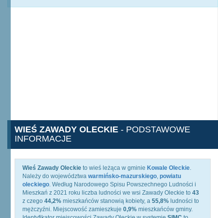
WIEŚ ZAWADY OLECKIE
- PODSTAWOWE
INFORMACJE
Wieś Zawady Oleckie
to wieś leżąca w gminie
Kowale Oleckie
.
Należy do województwa
warmińsko-mazurskiego
,
powiatu
oleckiego
. Według Narodowego Spisu Powszechnego Ludności i
Mieszkań z 2021 roku liczba ludności we wsi Zawady Oleckie to
43
z czego
44,2%
mieszkańców stanowią kobiety, a
55,8%
ludności to
mężczyźni. Miejscowość zamieszkuje
0,9%
mieszkańców gminy.
Identyfikator miejscowości Zawady Oleckie w systemie
SIMC
to