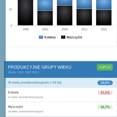
25
0
1998
2002
2009
2011
2021
Kobiety
Mężczyźni
PRODUKCYJNE GRUPY WIEKU
%
123
(Źródło: GUS, NSP 2021)
W wieku przedprodukcyjnym (<18 lat)
18,6%
Kobiety
21,1%
(w wieku przedprodukcyjnym)
Mężczyźni
16,7%
(w wieku przedprodukcyjnym)