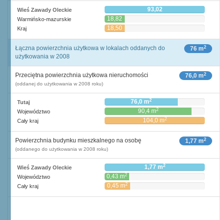
93,02
Wieś Zawady Oleckie
18,82
Warmińsko-mazurskie
18,50
Kraj
2
Łączna powierzchnia użytkowa w lokalach oddanych do
76 m
użytkowania w 2008
2
Przeciętna powierzchnia użytkowa nieruchomości
76,0 m
(oddanej do użytkowania w 2008 roku)
2
76,0 m
Tutaj
2
90,4 m
Województwo
2
104,0 m
Cały kraj
2
Powierzchnia budynku mieszkalnego na osobę
1,77 m
(oddanego do użytkowania w 2008 roku)
2
1,77 m
Wieś Zawady Oleckie
2
0,43 m
Województwo
2
0,45 m
Cały kraj