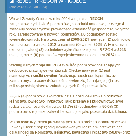
REJESTR REGON W PIGUŁCE
(Źródło: GUS, 31.XII.2024)
We wsi Zawady Oleckie w roku 2024 w rejestrze
REGON
zarejestrowanych było
6
podmiotów gospodarki narodowej, z czego
4
stanowiły osoby fizyczne prowadzące działalność gospodarczą. W tymże
roku zarejestrowano
0
nowych podmiotów, a
0
podmiotów zostało
wyrejestrowanych. Na przestrzeni lat
2009
-
2024
najwięcej (
2
) podmiotów
zarejestrowano w roku
2012
, a najmniej (
0
) w roku
2024
. W tym samym
okresie najwięcej (
2
) podmiotów wykreślono z rejestru REGON w
2013
roku, najmniej (
0
) podmiotów wyrejestrowano natomiast w
2024
roku.
Według danych z rejestru REGON wśród podmiotów posiadających
osobowość prawną we wsi Zawady Oleckie najwięcej (
1
) jest
stanowiących
spólki cywilne
. Analizując rejestr pod kątem liczby
zatrudnionych pracowników można stwierdzić, że najwięcej (
6
) jest
mikro-przedsiębiorstw
, zatrudniających 0 - 9 pracowników.
33,3%
(
2
) podmiotów jako rodzaj działalności deklarowało
rolnictwo,
leśnictwo, łowiectwo i rybactwo
, jako
przemysł i budownictwo
swój
rodzaj działalności deklarowało
16,7%
(
1
) podmiotów, a
50,0%
(
3
)
podmiotów w rejestrze zakwalifikowana jest jako
pozostała działalność
.
Wśród osób fizycznych prowadzących działalność gospodarczą we wsi
Zawady Oleckie najczęściej deklarowanymi rodzajami przeważającej
działalności są
Rolnictwo, leśnictwo, łowiectwo i rybactwo (50.0%)
oraz