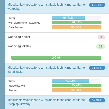
Mieszkania wyposażone w instalacje techniczno-sanitarne -
64,71%
wodociąg
64,71%
Tutaj
96,59%
woj. warmińsko-mazurskie
95,62%
Cała Polska
Wodociąg z sieci
0
Wodociąg lokalny
11
0,0%
100,0%
Mieszkania wyposażone w instalacje techniczno-sanitarne -
71,43%
kanalizacja
71,43%
Wieś
95,24%
Województwo
94,20%
Polska
Mieszkania wyposażone w instalacje techniczno-sanitarne -
52,94%
ustęp spłukiwany