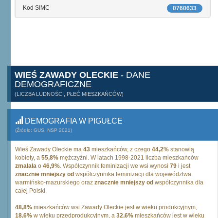
Kod SIMC
0760633
WIEŚ ZAWADY OLECKIE
- DANE
DEMOGRAFICZNE
(LICZBA LUDNOŚCI, PŁEĆ MIESZKAŃCÓW)
DEMOGRAFIA W PIGUŁCE
(Źródło: GUS, NSP 2021)
Wieś Zawady Oleckie ma
43
mieszkańców, z czego
44,2%
stanowią
kobiety, a
55,8%
mężczyźni. W latach 1998-2021 liczba mieszkańców
zmalała
o
46,9%
. Współczynnik feminizacji we wsi wynosi
79
i jest
znacznie mniejszy od
współczynnika feminizacji dla województwa
warmińsko-mazurskiego oraz
znacznie mniejszy od
współczynnika dla
całej Polski.
48,8%
mieszkańców wsi Zawady Oleckie jest w wieku produkcyjnym,
18,6%
w wieku przedprodukcyjnym, a
32,6%
mieszkańców jest w wieku