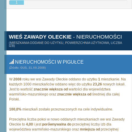
1
WIEŚ ZAWADY OLECKIE
- NIERUCHOMOŚCI
(MIESZKANIA ODDANE DO UŻYTKU, POWIERZCHNIA UŻYTKOWA, LICZBA
IZB)
NIERUCHOMOŚCI W PIGUŁCE
(Źródło: GUS, 31.XII.2008)
W
2008
roku we wsi Zawady Oleckie oddano do użytku
1
mieszkanie. Na
każdych 1000 mieszkańców oddano więc do użytku
23,26
nowych lokali.
Jest to wartość
znacznie większa od
wartości dla województwa
warmińsko-mazurskiego oraz
znacznie większa od
średniej dla całej
Polski.
100,0%
mieszkań zostało przeznaczonych na cele indywidualne.
Przeciętna liczba pokoi w nowo oddanych mieszkaniach we wsi Zawady
Oleckie to
4,00
i jest
porównywalna do
przeciętnej liczby izb dla
województwa warmińsko-mazurskiego oraz
mniejsza od
przeciętnej