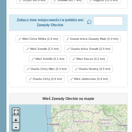
Orzysz (40,6 km)
Suwałki (42,7 km)
Rajgród (51,6 km)
Zobacz inne miejscowości w pobliżu wsi
Zawady Oleckie
Wieś Cicha Wólka (1,6 km)
Osada leśna Zawady Małe (2,0 km)
Wieś Szwałk (2,5 km)
Osada leśna Szwałk (2,5 km)
Wieś Sokółki (3,1 km)
Wieś Stacze (3,2 km)
Osada Cichy Młyn (3,3 km)
Osada Nowiny (3,5 km)
Osada Cichy (3,6 km)
Wieś Jabłonowo (3,9 km)
Wieś Zawady Oleckie na mapie