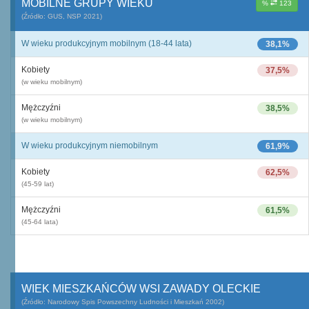
MOBILNE GRUPY WIEKU
%
123
(Źródło: GUS, NSP 2021)
W wieku produkcyjnym mobilnym (18-44 lata)
38,1%
Kobiety
37,5%
(w wieku mobilnym)
Mężczyźni
38,5%
(w wieku mobilnym)
W wieku produkcyjnym niemobilnym
61,9%
Kobiety
62,5%
(45-59 lat)
Mężczyźni
61,5%
(45-64 lata)
WIEK MIESZKAŃCÓW WSI ZAWADY OLECKIE
(Źródło: Narodowy Spis Powszechny Ludności i Mieszkań 2002)