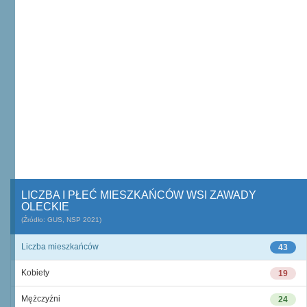
LICZBA I PŁEĆ MIESZKAŃCÓW WSI ZAWADY
OLECKIE
(Źródło: GUS, NSP 2021)
Liczba mieszkańców
43
Kobiety
19
Mężczyźni
24