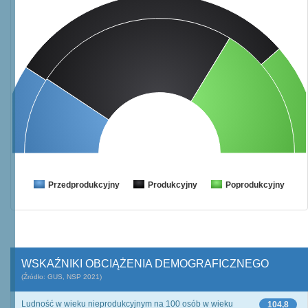
Przedprodukcyjny
Produkcyjny
Poprodukcyjny
WSKAŹNIKI OBCIĄŻENIA DEMOGRAFICZNEGO
(Źródło: GUS, NSP 2021)
Ludność w wieku nieprodukcyjnym na 100 osób w wieku
104,8