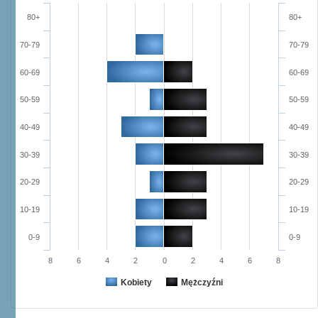
80+
80+
70-79
70-79
60-69
60-69
50-59
50-59
40-49
40-49
30-39
30-39
20-29
20-29
10-19
10-19
0-9
0-9
8
6
4
2
0
2
4
6
8
Kobiety
Mężczyźni