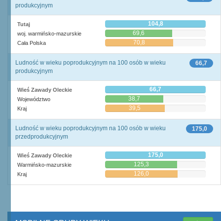
produkcyjnym
104,8
Tutaj
69,6
woj. warmińsko-mazurskie
70,8
Cała Polska
Ludność w wieku poprodukcyjnym na 100 osób w wieku
66,7
produkcyjnym
66,7
Wieś Zawady Oleckie
38,7
Województwo
39,5
Kraj
Ludność w wieku poprodukcyjnym na 100 osób w wieku
175,0
przedprodukcyjnym
175,0
Wieś Zawady Oleckie
125,3
Warmińsko-mazurskie
126,0
Kraj