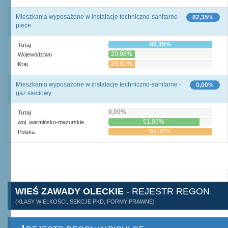
Mieszkania wyposażone w instalacje techniczno-sanitarne -
82,35%
piece
82,35%
Tutaj
20,98%
Województwo
20,91%
Kraj
Mieszkania wyposażone w instalacje techniczno-sanitarne -
0,00%
gaz sieciowy
0,00%
Tutaj
51,05%
woj. warmińsko-mazurskie
58,32%
Polska
WIEŚ ZAWADY OLECKIE
- REJESTR REGON
(KLASY WIELKOŚCI, SEKCJE PKD, FORMY PRAWNE)