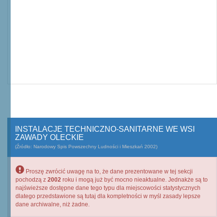
INSTALACJE TECHNICZNO-SANITARNE WE WSI
ZAWADY OLECKIE
(Źródło: Narodowy Spis Powszechny Ludności i Mieszkań 2002)
Proszę zwrócić uwagę na to, że dane prezentowane w tej sekcji
pochodzą z
2002
roku i mogą już być mocno nieaktualne. Jednakże są to
najświeższe dostępne dane tego typu dla miejscowości statystycznych
dlatego przedstawione są tutaj dla kompletności w myśl zasady lepsze
dane archiwalne, niż żadne.