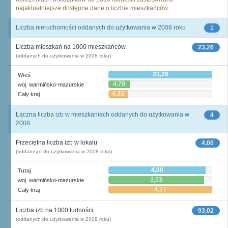
najaktualniejsze dostępne dane o liczbie mieszkańców.
Liczba nieruchomości oddanych do użytkowania w 2008 roku
1
Liczba mieszkań na 1000 mieszkańców
23,26
(oddanych do użytkowania w 2008 roku)
23,26
Wieś
4,79
woj. warmińsko-mazurskie
4,33
Cały kraj
Łączna liczba izb w mieszkaniach oddanych do użytkowania w
4
2008
Przeciętna liczba izb w lokalu
4,00
(oddanego do użytkowania w 2008 roku)
4,00
Tutaj
3,93
woj. warmińsko-mazurskie
4,27
Cały kraj
Liczba izb na 1000 ludności
93,02
(oddanych do użytkowania w 2008 roku)