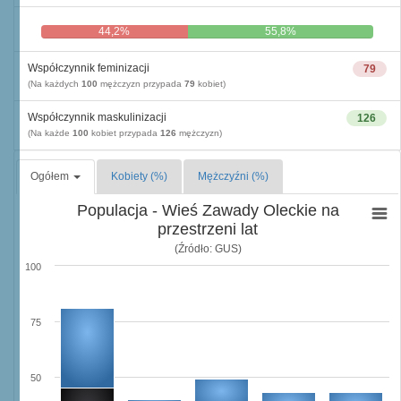
44,2%
55,8%
Współczynnik feminizacji
79
(Na każdych
100
mężczyzn przypada
79
kobiet)
Współczynnik maskulinizacji
126
(Na każde
100
kobiet przypada
126
mężczyzn)
Ogółem
Kobiety (%)
Mężczyźni (%)
Populacja - Wieś Zawady Oleckie na
przestrzeni lat
(Źródło: GUS)
100
75
50