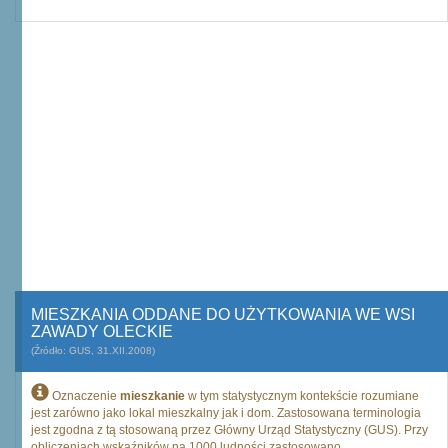
MIESZKANIA ODDANE DO UŻYTKOWANIA WE WSI
ZAWADY OLECKIE
(Źródło: GUS, 31.XII.2008)
Oznaczenie
mieszkanie
w tym statystycznym kontekście rozumiane
jest zarówno jako lokal mieszkalny jak i dom. Zastosowana terminologia
jest zgodna z tą stosowaną przez Główny Urząd Statystyczny (GUS). Przy
obliczeniach wskaźników na 1000 ludności zastosowano