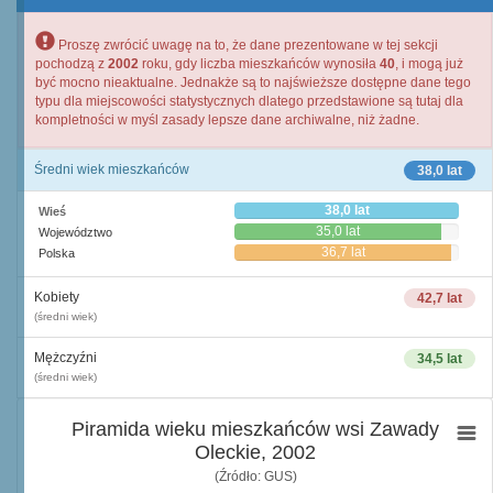
Proszę zwrócić uwagę na to, że dane prezentowane w tej sekcji
pochodzą z
2002
roku, gdy liczba mieszkańców wynosiła
40
, i mogą już
być mocno nieaktualne. Jednakże są to najświeższe dostępne dane tego
typu dla miejscowości statystycznych dlatego przedstawione są tutaj dla
kompletności w myśl zasady lepsze dane archiwalne, niż żadne.
Średni wiek mieszkańców
38,0 lat
38,0 lat
Wieś
35,0 lat
Województwo
36,7 lat
Polska
Kobiety
42,7 lat
(średni wiek)
Mężczyźni
34,5 lat
(średni wiek)
Piramida wieku mieszkańców wsi Zawady
Oleckie, 2002
(Źródło: GUS)