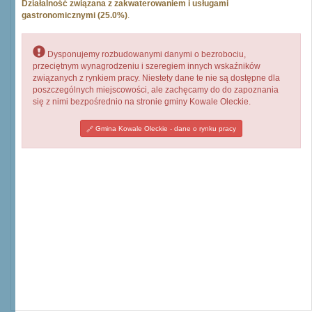
Działalność związana z zakwaterowaniem i usługami
gastronomicznymi (25.0%)
.
Dysponujemy rozbudowanymi danymi o bezrobociu,
przeciętnym wynagrodzeniu i szeregiem innych wskaźników
związanych z rynkiem pracy. Niestety dane te nie są dostępne dla
poszczególnych miejscowości, ale zachęcamy do do zapoznania
się z nimi bezpośrednio na stronie gminy Kowale Oleckie.
Gmina Kowale Oleckie - dane o rynku pracy