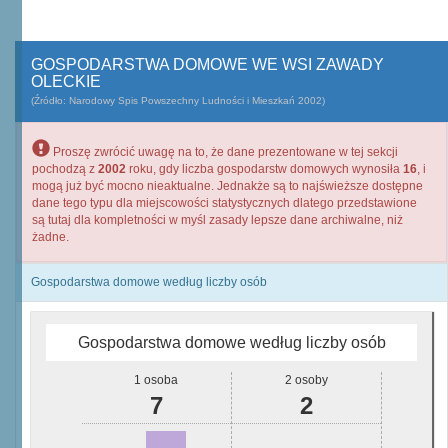
GOSPODARSTWA DOMOWE WE WSI ZAWADY
OLECKIE
(Źródło: Narodowy Spis Powszechny Ludności i Mieszkań 2002)
Proszę zwrócić uwagę na to, że dane prezentowane w tej sekcji
pochodzą z
2002
roku, gdy liczba gospodarstw domowych wynosiła
16
, i
mogą już być mocno nieaktualne. Jednakże są to najświeższe dostępne
dane tego typu dla miejscowości statystycznych dlatego przedstawione
są tutaj dla kompletności w myśl zasady lepsze dane archiwalne, niż
żadne.
Gospodarstwa domowe według liczby osób
Gospodarstwa domowe według liczby osób
1 osoba
2 osoby
7
2