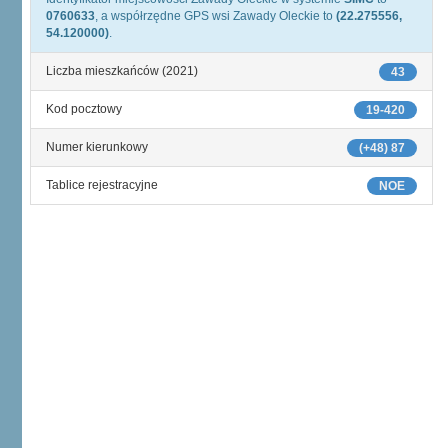
0760633
, a współrzędne GPS wsi Zawady Oleckie to
(22.275556,
54.120000)
.
Liczba mieszkańców (2021)
43
Kod pocztowy
19-420
Numer kierunkowy
(+48) 87
Tablice rejestracyjne
NOE