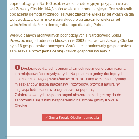
poprodukcyjnym. Na 100 osób w wieku produkcyjnym przypada we we
wsi Zawady Oleckie
104,8
osób w wieku nieprodukcyjnym. Ten wskaźnik
obciążenia demograficznego jest więc
znacznie większy od
wkażnika dla
województwa warmińsko-mazurskiego oraz
znacznie większy od
wskażnika obciążenia demograficznego dla całej Polski.
Według danych archiwalnych pochodzących z Narodowego Spisu
Powszechnego Ludności i Mieszkań w
2002
roku we wsi Zawady Oleckie
było
16
gospodarstw domowych. Wśród nich dominowały gospodarstwa
zamieszkałe przez
jedną osobę
- takich gospodarstw było
7
.
Dostępność danych demograficznych jest mocno ograniczona
dla miejscowości statystycznych. Na poziomie gminy dostępnych
jest znacznie więcej wskaźników m.in. aktualny wiek i stan cywilny
mieszkańców, liczba małżeństw i rozwodów, przyrost naturalny,
migracja ludności oraz prognozowana populacja.
Zainteresowanych wspomnianymi obszarami zachęcamy do do
zapoznania się z nimi bezpośrednio na stronie gminy Kowale
Oleckie.
Gmina Kowale Oleckie - demogafia