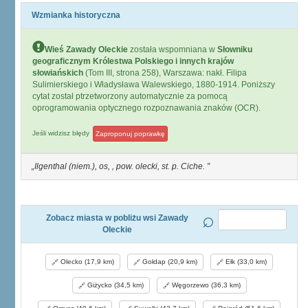
Wzmianka historyczna
Wieś Zawady Oleckie
została wspomniana w
Słowniku
geograficznym Królestwa Polskiego i innych krajów
słowiańskich
(Tom III, strona 258), Warszawa: nakł. Filipa
Sulimierskiego i Władysława Walewskiego, 1880-1914. Poniższy
cytat został ptrzetworzony automatycznie za pomocą
oprogramowania optycznego rozpoznawania znaków (OCR).
Jeśli widzisz błędy
Zaproponuj poprawkę
Ilgenthal (niem.), os, , pow. olecki, st. p. Ciche.
Zobacz miasta w pobliżu wsi Zawady
Oleckie
Olecko (17,9 km)
Gołdap (20,9 km)
Ełk (33,0 km)
Giżycko (34,5 km)
Węgorzewo (36,3 km)