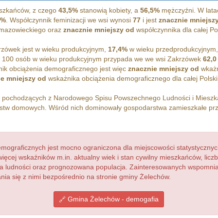
szkańców, z czego
43,5%
stanowią kobiety, a
56,5%
mężczyźni. W lata
9%
. Współczynnik feminizacji we wsi wynosi
77
i jest
znacznie mniejsz
 mazowieckiego oraz
znacznie mniejszy od
współczynnika dla całej Pol
zówek jest w wieku produkcyjnym,
17,4%
w wieku przedprodukcyjnym
 100 osób w wieku produkcyjnym przypada we we wsi Zakrzówek
62,0
ik obciążenia demograficznego jest więc
znacznie mniejszy od
wkażn
e mniejszy od
wskażnika obciążenia demograficznego dla całej Polski
h pochodzących z Narodowego Spisu Powszechnego Ludności i Miesz
tw domowych. Wśród nich dominowały gospodarstwa zamieszkałe pr
ograficznych jest mocno ograniczona dla miejscowości statystycznyc
więcej wskaźników m.in. aktualny wiek i stan cywilny mieszkańców, lic
acja ludności oraz prognozowana populacja. Zainteresowanych wspomn
ia się z nimi bezpośrednio na stronie gminy Żelechów.
Gmina Żelechów - demogafia