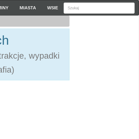
INY
MIASTA
WSIE
ch
rakcje, wypadki
fia)