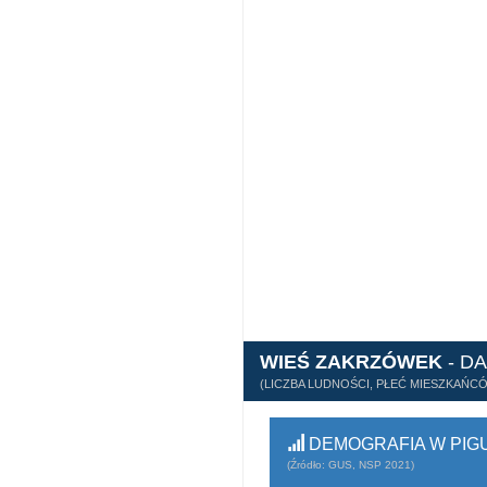
WIEŚ ZAKRZÓWEK
- D
(LICZBA LUDNOŚCI, PŁEĆ MIESZKAŃC
DEMOGRAFIA W PIG
(Źródło: GUS, NSP 2021)