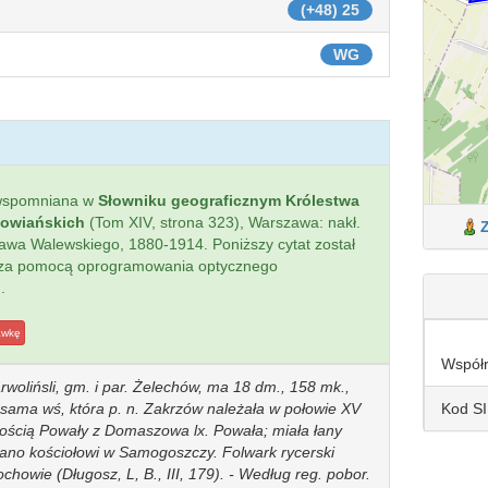
(+48) 25
WG
wspomniana w
Słowniku geograficznym Królestwa
łowiańskich
(Tom XIV, strona 323), Warszawa: nakł.
sława Walewskiego, 1880-1914. Poniższy cytat został
 za pomocą oprogramowania optycznego
.
awkę
Współ
rwolińsli, gm. i par. Żelechów, ma 18 dm., 158 mk.,
Kod S
sama wś, która p. n. Zakrzów należała w połowie XV
nością Powały z Domaszowa lx. Powała; miała łany
wano kościołowi w Samogoszczy. Folwark rycerski
chowie (Długosz, L, B., III, 179). - Według reg. pobor.