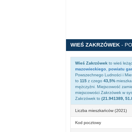
WIEŚ ZAKRZÓWEK
- P
Wieś Zakrzówek
to wieś leżą
mazowieckiego
,
powiatu ga
Powszechnego Ludności i Mies
to
115
z czego
43,5%
mieszkań
mężczyźni. Miejscowość zami
miejscowości Zakrzówek w sy
Zakrzówek to
(21.941389, 51
Liczba mieszkańców (2021)
Kod pocztowy