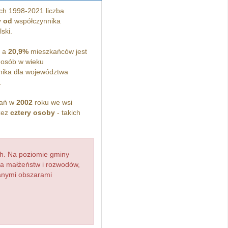
ch 1998-2021 liczba
y od
współczynnika
ski.
, a
20,9%
mieszkańców jest
osób w wieku
ika dla województwa
.
kań w
2002
roku we wsi
zez
cztery osoby
- takich
h. Na poziomie gminy
zba małżeństw i rozwodów,
ianymi obszarami