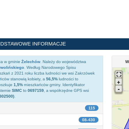
ODSTAWOWE INFORMACJE
ca w gminie
Żelechów
. Należy do województwa
W
rwolińskiego
. Według Narodowego Spisu
zkań z 2021 roku liczba ludności we wsi Zakrzówek
ców stanowią kobiety, a
56,5%
ludności to
eszkuje
1,5%
mieszkańców gminy. Identyfikator
stemie
SIMC
to
0697159
, a współrzędne GPS wsi
.802500)
.
115
08-430