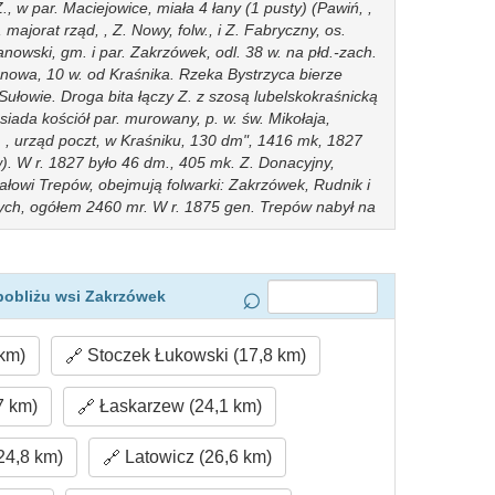
., w par. Maciejowice, miała 4 łany (1 pusty) (Pawiń, ,
w, majorat rząd, , Z. Nowy, folw., i Z. Fabryczny, os.
janowski, gm. i par. Zakrzówek, odl. 38 w. na płd.-zach.
Janowa, 10 w. od Kraśnika. Rzeka Bystrzyca bierze
Sułowie. Droga bita łączy Z. z szosą lubelskokraśnicką
osiada kościół par. murowany, p. w. św. Mikołaja,
 , urząd poczt, w Kraśniku, 130 dm", 1416 mk, 1827
ów). W r. 1827 było 46 dm., 405 mk. Z. Donacyjny,
łowi Trepów, obejmują folwarki: Zakrzówek, Rudnik i
ych, ogółem 2460 mr. W r. 1875 gen. Trepów nabył na
owych i z tego odprzedał 120 mr. Towarzystwu
k, resztę Karolowi Martensowi, bankierowi
zeniach powstały: Z. Nowy i Z. Fabryczny. Z. Nowy,
obszaru (490 roli, 3łąk, 589 lasu, 23 nieuż.), 11 bud.
pobliżu wsi Zakrzówek
 r, "188 9 nabył go od Martensa za 90000 rs. Tadeusz
ał na kolonie, tak, że obecnie folw. ma 530 mr. roli, 6
km)
Stoczek Łukowski (17,8 km)
pastw, Z. Poduchowny, dawna własność proboszczów
yi r, 1869 przez Czyżowa, obejmuje 265 mr. roli, 18
cyjny, dobra składają się z folw. Zakrzówek (750 mr.
7 km)
Łaskarzew (24,1 km)
.), Rudnik (352 roli, 9 łąk, 6V2 ogr., 17 pastw.), Sułów
 pastw. Do dóbr należy 1057 mr. lasu urządzonego.
24,8 km)
Latowicz (26,6 km)
a na 28000 rs. Towarzystwo kredytowe ziemskie
 Z. Fabryczny powstał w r. 1875 na obszarze 120 mr.