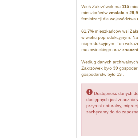
Wieś Zakrzówek ma
115
mie
mieszkańców
zmalała
o
29,
feminizacji dla województwa
61,7%
mieszkańców wsi Zakr
w wieku poprodukcyjnym. Na
nieprodukcyjnym. Ten wskaźn
mazowieckiego oraz
znaczni
Według danych archiwalnyc
Zakrzówek było
39
gospodars
gospodarstw było
13
.
Dostępność danych dem
dostępnych jest znacznie 
przyrost naturalny, migr
zachęcamy do do zapoznan