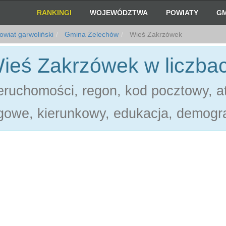
RANKINGI
WOJEWÓDZTWA
POWIATY
GM
wiat garwoliński
Gmina Żelechów
Wieś Zakrzówek
ieś Zakrzówek w liczba
ruchomości, regon, kod pocztowy, at
gowe, kierunkowy, edukacja, demogra