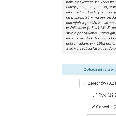
pow. stężyckiego z r. 1569 wśZ
Małop., 336)., 7, ). Z., wś, fol
fabr. nad rz. .Bystrzycą, pow. 
od Lublina, 34 w. na płn. od 
początek w pobliżu Z., we wsi 
w Wilkołazie (o 7 w.). Wś Z. p
szkołę początkową, 'urząd gm,
mr. obszaru (roli, łąk i ogrod
dobra nadane w r. 1862 genera
Sułów z częścią lasów rządow
licytacyi 4000 mr. lasów rząd
akcyjnemu cukrowi*. Zakrzówe
hamburskiemu. Na tych przestr
folw., w r. 1888 miał 1105 mr. 
Zobacz miasta w 
mur., 20 drew., młyn wodny. W
Kiciński i w części rozparcelow
Żelechów (3,2 
łąk, 240 lasu, 8 ogrodu, 27 
miejscowych, nabyty na licytac
łąk, 3 ogr, i 10 pastw. Z. Dona
Ryki (19,
roli, 47 łąk, 16 ogr, , 73 pastw
(270 roli, 28 łąk, 3 ogr., 44,
Garwolin (
Budowle ubezpieczone od ogni
przyznało 60000 rs. pożyczki.