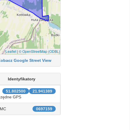
Leaflet
|
© OpenStreetMap (ODBL)
Zobacz Google Street View
Identyfikatory
51.802500
21.941389
rzędne GPS
IMC
0697159