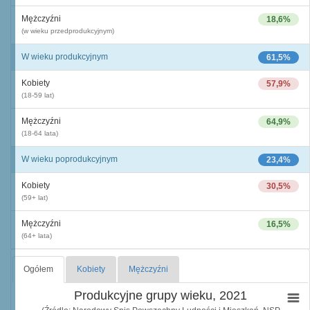
Mężczyźni
18,6%
(w wieku przedprodukcyjnym)
W wieku produkcyjnym
61,5%
Kobiety
57,9%
(18-59 lat)
Mężczyźni
64,9%
(18-64 lata)
W wieku poprodukcyjnym
23,4%
Kobiety
30,5%
(59+ lat)
Mężczyźni
16,5%
(64+ lata)
Ogółem
Kobiety
Mężczyźni
Produkcyjne grupy wieku, 2021