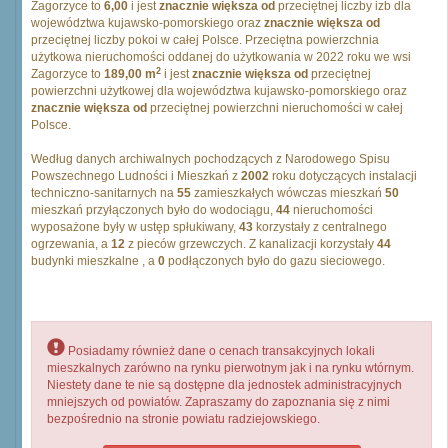
Zagorzyce to
6,00
i jest
znacznie większa od
przeciętnej liczby izb dla
województwa kujawsko-pomorskiego oraz
znacznie większa od
przeciętnej liczby pokoi w całej Polsce. Przeciętna powierzchnia
użytkowa nieruchomości oddanej do użytkowania w 2022 roku we wsi
2
Zagorzyce to
189,00 m
i jest
znacznie większa od
przeciętnej
powierzchni użytkowej dla województwa kujawsko-pomorskiego oraz
znacznie większa od
przeciętnej powierzchni nieruchomości w całej
Polsce.
Według danych archiwalnych pochodzących z Narodowego Spisu
Powszechnego Ludności i Mieszkań z
2002
roku dotyczących instalacji
techniczno-sanitarnych na
55
zamieszkałych wówczas mieszkań
50
mieszkań przyłączonych było do wodociągu,
44
nieruchomości
wyposażone były w ustęp spłukiwany,
43
korzystały z centralnego
ogrzewania, a
12
z pieców grzewczych. Z kanalizacji korzystały
44
budynki mieszkalne , a
0
podłączonych było do gazu sieciowego.
Posiadamy również dane o cenach transakcyjnych lokali
mieszkalnych zarówno na rynku pierwotnym jak i na rynku wtórnym.
Niestety dane te nie są dostępne dla jednostek administracyjnych
mniejszych od powiatów. Zapraszamy do zapoznania się z nimi
bezpośrednio na stronie powiatu radziejowskiego.