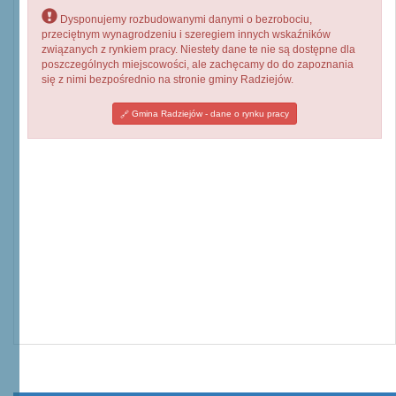
Dysponujemy rozbudowanymi danymi o bezrobociu,
przeciętnym wynagrodzeniu i szeregiem innych wskaźników
związanych z rynkiem pracy. Niestety dane te nie są dostępne dla
poszczególnych miejscowości, ale zachęcamy do do zapoznania
się z nimi bezpośrednio na stronie gminy Radziejów.
Gmina Radziejów - dane o rynku pracy