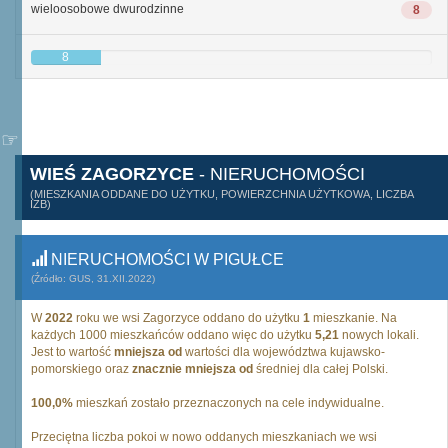
wieloosobowe dwurodzinne
8
8
WIEŚ ZAGORZYCE
- NIERUCHOMOŚCI
(MIESZKANIA ODDANE DO UŻYTKU, POWIERZCHNIA UŻYTKOWA, LICZBA
IZB)
NIERUCHOMOŚCI W PIGUŁCE
(Źródło: GUS, 31.XII.2022)
W
2022
roku we wsi Zagorzyce oddano do użytku
1
mieszkanie. Na
każdych 1000 mieszkańców oddano więc do użytku
5,21
nowych lokali.
Jest to wartość
mniejsza od
wartości dla województwa kujawsko-
pomorskiego oraz
znacznie mniejsza od
średniej dla całej Polski.
100,0%
mieszkań zostało przeznaczonych na cele indywidualne.
Przeciętna liczba pokoi w nowo oddanych mieszkaniach we wsi