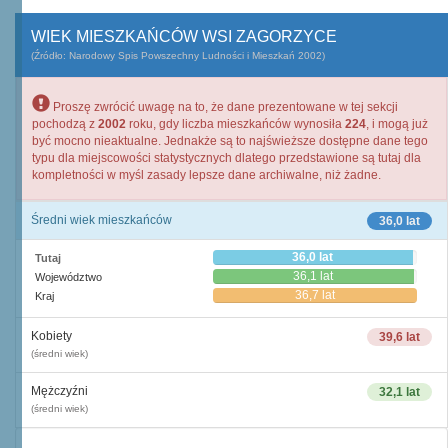
WIEK MIESZKAŃCÓW WSI ZAGORZYCE
(Źródło: Narodowy Spis Powszechny Ludności i Mieszkań 2002)
Proszę zwrócić uwagę na to, że dane prezentowane w tej sekcji
pochodzą z
2002
roku, gdy liczba mieszkańców wynosiła
224
, i mogą już
być mocno nieaktualne. Jednakże są to najświeższe dostępne dane tego
typu dla miejscowości statystycznych dlatego przedstawione są tutaj dla
kompletności w myśl zasady lepsze dane archiwalne, niż żadne.
Średni wiek mieszkańców
36,0 lat
36,0 lat
Tutaj
36,1 lat
Województwo
36,7 lat
Kraj
Kobiety
39,6 lat
(średni wiek)
Mężczyźni
32,1 lat
(średni wiek)