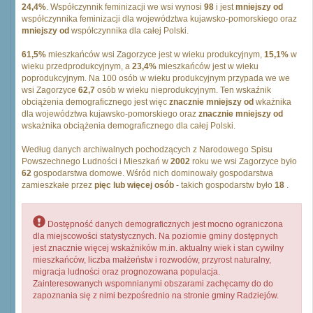
24,4%
. Współczynnik feminizacji we wsi wynosi
98
i jest
mniejszy od
współczynnika feminizacji dla województwa kujawsko-pomorskiego oraz
mniejszy od
współczynnika dla całej Polski.
61,5%
mieszkańców wsi Zagorzyce jest w wieku produkcyjnym,
15,1%
w
wieku przedprodukcyjnym, a
23,4%
mieszkańców jest w wieku
poprodukcyjnym. Na 100 osób w wieku produkcyjnym przypada we we
wsi Zagorzyce
62,7
osób w wieku nieprodukcyjnym. Ten wskaźnik
obciążenia demograficznego jest więc
znacznie mniejszy od
wkażnika
dla województwa kujawsko-pomorskiego oraz
znacznie mniejszy od
wskażnika obciążenia demograficznego dla całej Polski.
Według danych archiwalnych pochodzących z Narodowego Spisu
Powszechnego Ludności i Mieszkań w
2002
roku we wsi Zagorzyce było
62
gospodarstwa domowe. Wśród nich dominowały gospodarstwa
zamieszkałe przez
pięc lub więcej osób
- takich gospodarstw było
18
.
Dostępność danych demograficznych jest mocno ograniczona
dla miejscowości statystycznych. Na poziomie gminy dostępnych
jest znacznie więcej wskaźników m.in. aktualny wiek i stan cywilny
mieszkańców, liczba małżeństw i rozwodów, przyrost naturalny,
migracja ludności oraz prognozowana populacja.
Zainteresowanych wspomnianymi obszarami zachęcamy do do
zapoznania się z nimi bezpośrednio na stronie gminy Radziejów.