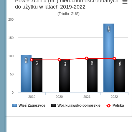
Powierzchnia (m
) nieruchomości oddanych
do użytku w latach 2019-2022
(Źródło: GUS)
200
189,0
150
100
103,0
95,2
94,2
92,5
92,0
50
0
2019
2020
2021
2022
Wieś Zagorzyce
Woj. kujawsko-pomorskie
Polska