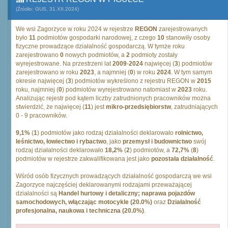
(Źródło: GUS, 31.XII.2024)
We wsi Zagorzyce w roku 2024 w rejestrze
REGON
zarejestrowanych
było
11
podmiotów gospodarki narodowej, z czego
10
stanowiły osoby
fizyczne prowadzące działalność gospodarczą. W tymże roku
zarejestrowano
0
nowych podmiotów, a
2
podmioty zostały
wyrejestrowane. Na przestrzeni lat
2009
-
2024
najwięcej (
3
) podmiotów
zarejestrowano w roku
2023
, a najmniej (
0
) w roku
2024
. W tym samym
okresie najwięcej (
3
) podmiotów wykreślono z rejestru REGON w
2015
roku, najmniej (
0
) podmiotów wyrejestrowano natomiast w
2023
roku.
Analizując rejestr pod kątem liczby zatrudnionych pracowników można
stwierdzić, że najwięcej (
11
) jest
mikro-przedsiębiorstw
, zatrudniających
0 - 9 pracowników.
9,1%
(
1
) podmiotów jako rodzaj działalności deklarowało
rolnictwo,
leśnictwo, łowiectwo i rybactwo
, jako
przemysł i budownictwo
swój
rodzaj działalności deklarowało
18,2%
(
2
) podmiotów, a
72,7%
(
8
)
podmiotów w rejestrze zakwalifikowana jest jako
pozostała działalność
.
Wśród osób fizycznych prowadzących działalność gospodarczą we wsi
Zagorzyce najczęściej deklarowanymi rodzajami przeważającej
działalności są
Handel hurtowy i detaliczny; naprawa pojazdów
samochodowych, włączając motocykle (20.0%)
oraz
Działalność
profesjonalna, naukowa i techniczna (20.0%)
.