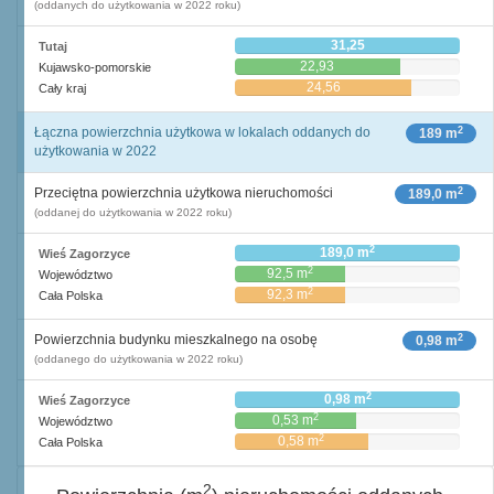
(oddanych do użytkowania w 2022 roku)
31,25
Tutaj
22,93
Kujawsko-pomorskie
24,56
Cały kraj
2
Łączna powierzchnia użytkowa w lokalach oddanych do
189 m
użytkowania w 2022
2
Przeciętna powierzchnia użytkowa nieruchomości
189,0 m
(oddanej do użytkowania w 2022 roku)
2
189,0 m
Wieś Zagorzyce
2
92,5 m
Województwo
2
92,3 m
Cała Polska
2
Powierzchnia budynku mieszkalnego na osobę
0,98 m
(oddanego do użytkowania w 2022 roku)
2
0,98 m
Wieś Zagorzyce
2
0,53 m
Województwo
2
0,58 m
Cała Polska
2