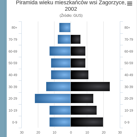
Piramida wieku mieszkańców wsi Zagorzyce,
2002
(Źródło: GUS)
80+
80+
70-79
70-79
60-69
60-69
50-59
50-59
40-49
40-49
30-39
30-39
20-29
20-29
10-19
10-19
0-9
0-9
30
20
10
0
10
20
30