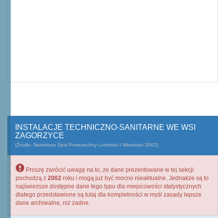
INSTALACJE TECHNICZNO-SANITARNE WE WSI
ZAGORZYCE
(Źródło: Narodowy Spis Powszechny Ludności i Mieszkań 2002)
Proszę zwrócić uwagę na to, że dane prezentowane w tej sekcji
pochodzą z
2002
roku i mogą już być mocno nieaktualne. Jednakże są to
najświeższe dostępne dane tego typu dla miejscowości statystycznych
dlatego przedstawione są tutaj dla kompletności w myśl zasady lepsze
dane archiwalne, niż żadne.