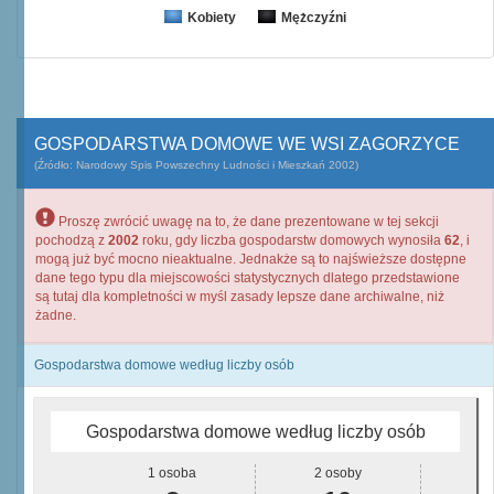
Kobiety
Mężczyźni
GOSPODARSTWA DOMOWE WE WSI ZAGORZYCE
(Źródło: Narodowy Spis Powszechny Ludności i Mieszkań 2002)
Proszę zwrócić uwagę na to, że dane prezentowane w tej sekcji
pochodzą z
2002
roku, gdy liczba gospodarstw domowych wynosiła
62
, i
mogą już być mocno nieaktualne. Jednakże są to najświeższe dostępne
dane tego typu dla miejscowości statystycznych dlatego przedstawione
są tutaj dla kompletności w myśl zasady lepsze dane archiwalne, niż
żadne.
Gospodarstwa domowe według liczby osób
Gospodarstwa domowe według liczby osób
1 osoba
2 osoby