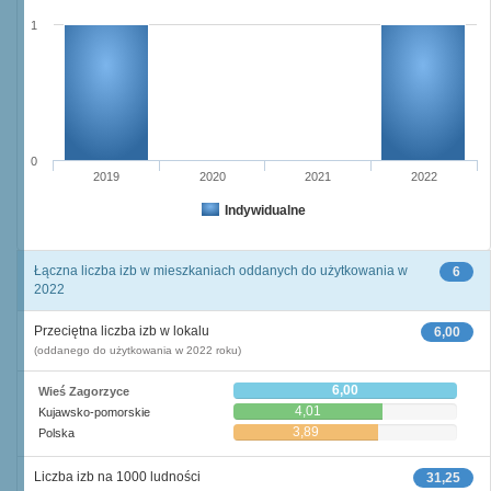
1
0
2019
2020
2021
2022
Indywidualne
Łączna liczba izb w mieszkaniach oddanych do użytkowania w
6
2022
Przeciętna liczba izb w lokalu
6,00
(oddanego do użytkowania w 2022 roku)
6,00
Wieś Zagorzyce
4,01
Kujawsko-pomorskie
3,89
Polska
Liczba izb na 1000 ludności
31,25