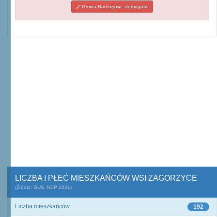
Gmina Radziejów - demogafia
LICZBA I PŁEĆ MIESZKAŃCÓW WSI ZAGORZYCE
(Źródło: GUS, NSP 2021)
Liczba mieszkańców
192