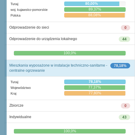
80,00%
Tutaj
89,37%
woj. kujawsko-pomorskie
88,08%
Polska
Odprowadzenie do sieci
0
Odprowadzenie do urządzenia lokalnego
44
0,0%
100,0%
Mieszkania wyposażone w instalacje techniczno-sanitarne -
78,18%
centralne ogrzewanie
78,18%
Tutaj
77,37%
Województwo
77,80%
Kraj
Zbiorcze
0
Indywidualne
43
0,0%
100,0%