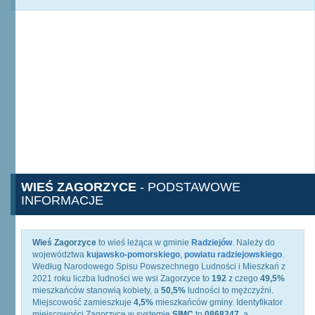
WIEŚ ZAGORZYCE
- PODSTAWOWE
INFORMACJE
Wieś Zagorzyce
to wieś leżąca w gminie
Radziejów
. Należy do
województwa
kujawsko-pomorskiego
,
powiatu radziejowskiego
.
Według Narodowego Spisu Powszechnego Ludności i Mieszkań z
2021 roku liczba ludności we wsi Zagorzyce to
192
z czego
49,5%
mieszkańców stanowią kobiety, a
50,5%
ludności to mężczyźni.
Miejscowość zamieszkuje
4,5%
mieszkańców gminy. Identyfikator
miejscowości Zagorzyce w systemie
SIMC
to
0868247
, a