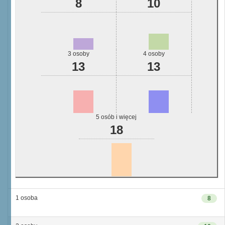
8
10
3 osoby
4 osoby
13
13
5 osób i więcej
18
1 osoba
8