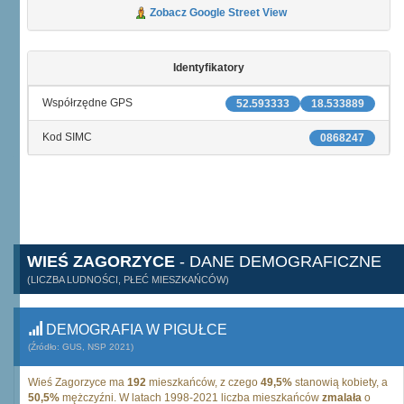
Zobacz Google Street View
Identyfikatory
Współrzędne GPS
52.593333
18.533889
Kod SIMC
0868247
WIEŚ ZAGORZYCE
- DANE DEMOGRAFICZNE
(LICZBA LUDNOŚCI, PŁEĆ MIESZKAŃCÓW)
DEMOGRAFIA W PIGUŁCE
(Źródło: GUS, NSP 2021)
Wieś Zagorzyce ma
192
mieszkańców, z czego
49,5%
stanowią kobiety, a
50,5%
mężczyźni. W latach 1998-2021 liczba mieszkańców
zmalała
o