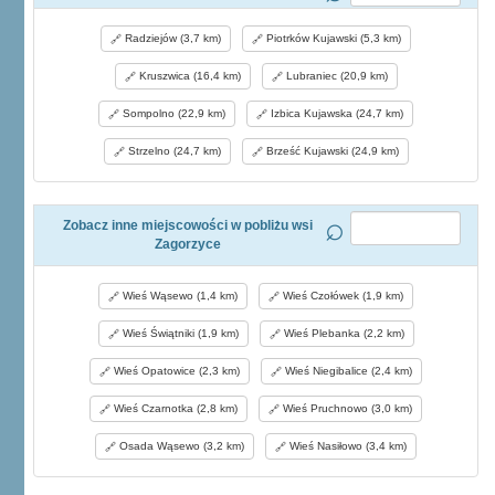
Radziejów (3,7 km)
Piotrków Kujawski (5,3 km)
Kruszwica (16,4 km)
Lubraniec (20,9 km)
Sompolno (22,9 km)
Izbica Kujawska (24,7 km)
Strzelno (24,7 km)
Brześć Kujawski (24,9 km)
Zobacz inne miejscowości w pobliżu wsi
Zagorzyce
Wieś Wąsewo (1,4 km)
Wieś Czołówek (1,9 km)
Wieś Świątniki (1,9 km)
Wieś Plebanka (2,2 km)
Wieś Opatowice (2,3 km)
Wieś Niegibalice (2,4 km)
Wieś Czarnotka (2,8 km)
Wieś Pruchnowo (3,0 km)
Osada Wąsewo (3,2 km)
Wieś Nasiłowo (3,4 km)