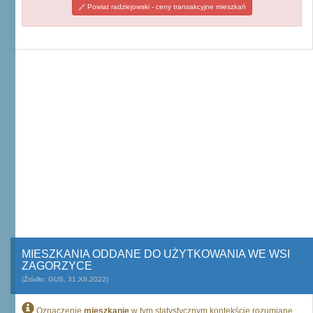
Powiat radziejowski - ceny transakcyjne mieszkań
MIESZKANIA ODDANE DO UŻYTKOWANIA WE WSI
ZAGORZYCE
(Źródło: GUS, 31.XII.2022)
Oznaczenie
mieszkanie
w tym statystycznym kontekście rozumiane