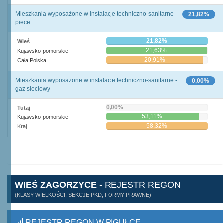
Mieszkania wyposażone w instalacje techniczno-sanitarne -
21,82%
piece
21,82%
Wieś
21,63%
Kujawsko-pomorskie
20,91%
Cała Polska
Mieszkania wyposażone w instalacje techniczno-sanitarne -
0,00%
gaz sieciowy
0,00%
Tutaj
53,11%
Kujawsko-pomorskie
58,32%
Kraj
WIEŚ ZAGORZYCE
- REJESTR REGON
(KLASY WIELKOŚCI, SEKCJE PKD, FORMY PRAWNE)
REJESTR REGON W PIGUŁCE