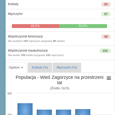
Kobiety
95
Mężczyźni
97
49,5%
50,5%
Współczynnik feminizacji
98
(Na każdych
100
mężczyzn przypada
98
kobiet)
Współczynnik maskulinizacji
102
(Na każde
100
kobiet przypada
102
mężczyzn)
Ogółem
Kobiety (%)
Mężczyźni (%)
Populacja - Wieś Zagorzyce na przestrzeni
lat
(Źródło: GUS)
300
200