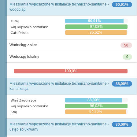
Mieszkania wyposażone w instalacje techniczno-sanitarne -
90,91%
wodociąg
90,91%
Tutaj
97,08%
woj. kujawsko-pomorskie
95,62%
Cała Polska
Wodociąg z sieci
50
Wodociąg lokalny
0
100,0%
0,0%
Mieszkania wyposażone w instalacje techniczno-sanitarne -
88,00%
kanalizacja
88,00%
Wieś Zagorzyce
96,03%
woj. kujawsko-pomorskie
94,20%
Kraj
Mieszkania wyposażone w instalacje techniczno-sanitarne -
80,00%
ustęp spłukiwany