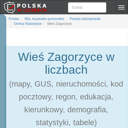
Pok
naw
Polska
Woj. kujawsko-pomorskie
Powiat radziejowski
Gmina Radziejów
Wieś Zagorzyce
Wieś Zagorzyce w
liczbach
(mapy, GUS, nieruchomości, kod
pocztowy, regon, edukacja,
kierunkowy, demografia,
statystyki, tabele)