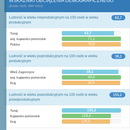
WSKAŹNIKI OBCIĄŻENIA DEMOGRAFICZNEGO
(Źródło: GUS, NSP 2021)
Ludność w wieku nieprodukcyjnym na 100 osób w wieku
62,7
produkcyjnym
62,7
Tutaj
71,1
woj. kujawsko-pomorskie
70,8
Polska
Ludność w wieku poprodukcyjnym na 100 osób w wieku
38,1
produkcyjnym
38,1
Wieś Zagorzyce
40,0
woj. kujawsko-pomorskie
39,5
Kraj
Ludność w wieku poprodukcyjnym na 100 osób w wieku
155,2
przedprodukcyjnym
155,2
Tutaj
128,4
Kujawsko-pomorskie
126,0
Kraj