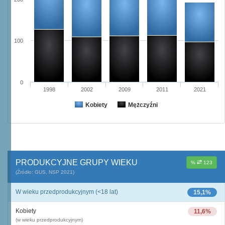
100
0
1998
2002
2009
2011
2021
Kobiety
Mężczyźni
PRODUKCYJNE GRUPY WIEKU
%
123
(Źródło: GUS, NSP 2021)
W wieku przedprodukcyjnym (<18 lat)
15,1%
Kobiety
11,6%
(w wieku przedprodukcyjnym)