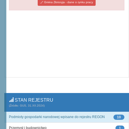
Gmina Złotoryja - dane o rynku pracy
STAN REJESTRU
(Źródło: GUS, 31.XII.2024)
Podmioty gospodarki narodowej wpisane do rejestru REGON
10
Przemysł i budownictwo
1