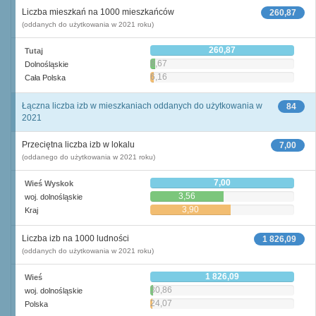
Liczba mieszkań na 1000 mieszkańców
260,87
(oddanych do użytkowania w 2021 roku)
260,87
Tutaj
8,67
Dolnośląskie
6,16
Cała Polska
Łączna liczba izb w mieszkaniach oddanych do użytkowania w
84
2021
Przeciętna liczba izb w lokalu
7,00
(oddanego do użytkowania w 2021 roku)
7,00
Wieś Wyskok
3,56
woj. dolnośląskie
3,90
Kraj
Liczba izb na 1000 ludności
1 826,09
(oddanych do użytkowania w 2021 roku)
1 826,09
Wieś
30,86
woj. dolnośląskie
24,07
Polska