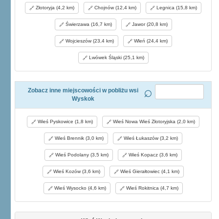
Złotoryja (4,2 km)
Chojnów (12,4 km)
Legnica (15,8 km)
Świerzawa (16,7 km)
Jawor (20,8 km)
Wojcieszów (23,4 km)
Wleń (24,4 km)
Lwówek Śląski (25,1 km)
Zobacz inne miejscowości w pobliżu wsi
Wyskok
Wieś Pyskowice (1,8 km)
Wieś Nowa Wieś Złotoryjska (2,0 km)
Wieś Brennik (3,0 km)
Wieś Łukaszów (3,2 km)
Wieś Podolany (3,5 km)
Wieś Kopacz (3,6 km)
Wieś Kozów (3,6 km)
Wieś Gierałtowiec (4,1 km)
Wieś Wysocko (4,6 km)
Wieś Rokitnica (4,7 km)