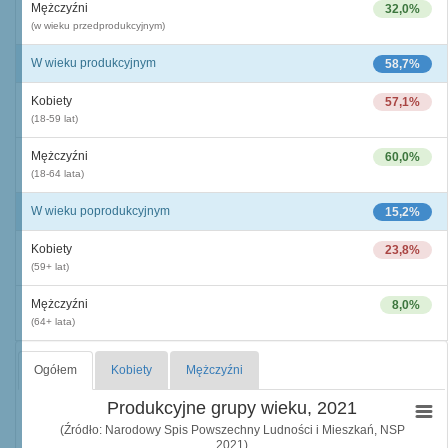
Mężczyźni
32,0%
(w wieku przedprodukcyjnym)
W wieku produkcyjnym
58,7%
Kobiety
57,1%
(18-59 lat)
Mężczyźni
60,0%
(18-64 lata)
W wieku poprodukcyjnym
15,2%
Kobiety
23,8%
(59+ lat)
Mężczyźni
8,0%
(64+ lata)
Ogółem
Kobiety
Mężczyźni
Produkcyjne grupy wieku, 2021
(Źródło: Narodowy Spis Powszechny Ludności i Mieszkań, NSP
2021)