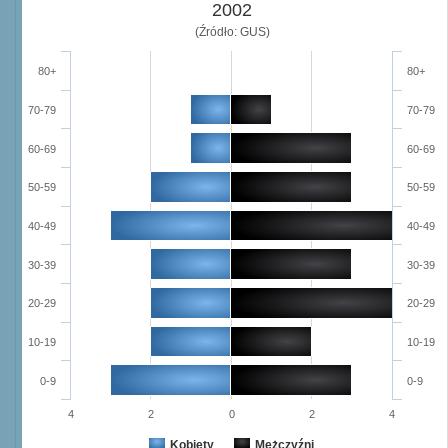
2002
(Źródło: GUS)
80+
80+
70-79
70-79
60-69
60-69
50-59
50-59
40-49
40-49
30-39
30-39
20-29
20-29
10-19
10-19
0-9
0-9
4
2
0
2
4
Kobiety
Mężczyźni