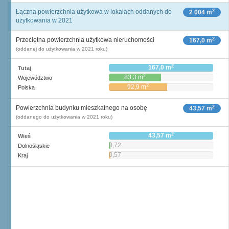
2
Łączna powierzchnia użytkowa w lokalach oddanych do
2 004 m
użytkowania w 2021
2
Przeciętna powierzchnia użytkowa nieruchomości
167,0 m
(oddanej do użytkowania w 2021 roku)
2
167,0 m
Tutaj
2
83,3 m
Województwo
2
92,9 m
Polska
2
Powierzchnia budynku mieszkalnego na osobę
43,57 m
(oddanego do użytkowania w 2021 roku)
2
43,57 m
Wieś
0,72
Dolnośląskie
2
m
0,57
Kraj
2
m