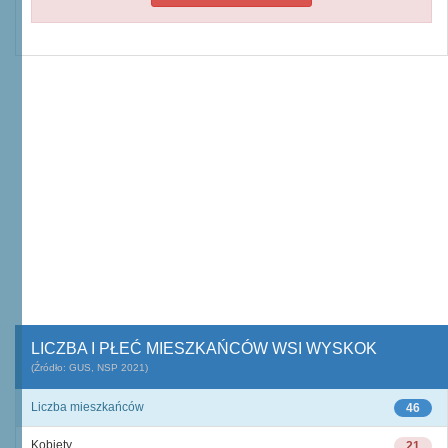
LICZBA I PŁEĆ MIESZKAŃCÓW WSI WYSKOK
(Źródło: GUS, NSP 2021)
Liczba mieszkańców
46
Kobiety
21