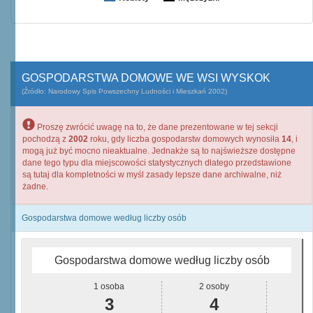
GOSPODARSTWA DOMOWE WE WSI WYSKOK
(Źródło: Narodowy Spis Powszechny Ludności i Mieszkań 2002)
Proszę zwrócić uwagę na to, że dane prezentowane w tej sekcji
pochodzą z
2002
roku, gdy liczba gospodarstw domowych wynosiła
14
, i
mogą już być mocno nieaktualne. Jednakże są to najświeższe dostępne
dane tego typu dla miejscowości statystycznych dlatego przedstawione
są tutaj dla kompletności w myśl zasady lepsze dane archiwalne, niż
żadne.
Gospodarstwa domowe według liczby osób
Gospodarstwa domowe według liczby osób
1 osoba
2 osoby
3
4