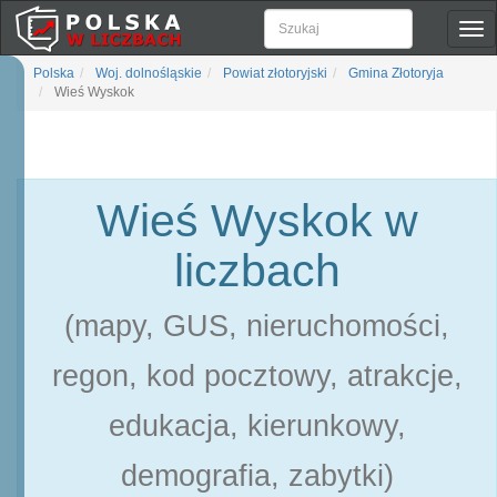
Pok
naw
Polska
Woj. dolnośląskie
Powiat złotoryjski
Gmina Złotoryja
Wieś Wyskok
Wieś Wyskok w
liczbach
(mapy, GUS, nieruchomości,
regon, kod pocztowy, atrakcje,
edukacja, kierunkowy,
demografia, zabytki)