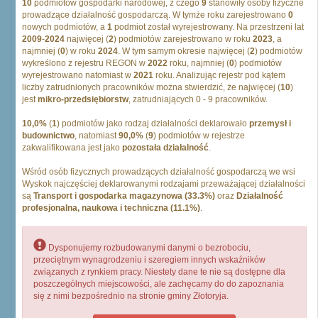
10
podmiotów gospodarki narodowej, z czego
9
stanowiły osoby fizyczne
prowadzące działalność gospodarczą. W tymże roku zarejestrowano
0
nowych podmiotów, a
1
podmiot został wyrejestrowany. Na przestrzeni lat
2009
-
2024
najwięcej (
2
) podmiotów zarejestrowano w roku
2023
, a
najmniej (
0
) w roku
2024
. W tym samym okresie najwięcej (
2
) podmiotów
wykreślono z rejestru REGON w
2022
roku, najmniej (
0
) podmiotów
wyrejestrowano natomiast w
2021
roku. Analizując rejestr pod kątem
liczby zatrudnionych pracowników można stwierdzić, że najwięcej (
10
)
jest
mikro-przedsiębiorstw
, zatrudniających 0 - 9 pracowników.
10,0%
(
1
) podmiotów jako rodzaj działalności deklarowało
przemysł i
budownictwo
, natomiast
90,0%
(
9
) podmiotów w rejestrze
zakwalifikowana jest jako
pozostała działalność
.
Wśród osób fizycznych prowadzących działalność gospodarczą we wsi
Wyskok najczęściej deklarowanymi rodzajami przeważającej działalności
są
Transport i gospodarka magazynowa (33.3%)
oraz
Działalność
profesjonalna, naukowa i techniczna (11.1%)
.
Dysponujemy rozbudowanymi danymi o bezrobociu,
przeciętnym wynagrodzeniu i szeregiem innych wskaźników
związanych z rynkiem pracy. Niestety dane te nie są dostępne dla
poszczególnych miejscowości, ale zachęcamy do do zapoznania
się z nimi bezpośrednio na stronie gminy Złotoryja.