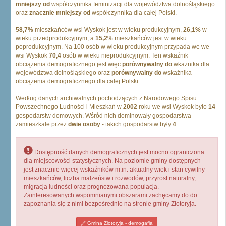
mniejszy od
współczynnika feminizacji dla województwa dolnośląskiego
oraz
znacznie mniejszy od
współczynnika dla całej Polski.
58,7%
mieszkańców wsi Wyskok jest w wieku produkcyjnym,
26,1%
w
wieku przedprodukcyjnym, a
15,2%
mieszkańców jest w wieku
poprodukcyjnym. Na 100 osób w wieku produkcyjnym przypada we we
wsi Wyskok
70,4
osób w wieku nieprodukcyjnym. Ten wskaźnik
obciążenia demograficznego jest więc
porównywalny do
wkażnika dla
województwa dolnośląskiego oraz
porównywalny do
wskażnika
obciążenia demograficznego dla całej Polski.
Według danych archiwalnych pochodzących z Narodowego Spisu
Powszechnego Ludności i Mieszkań w
2002
roku we wsi Wyskok było
14
gospodarstw domowych. Wśród nich dominowały gospodarstwa
zamieszkałe przez
dwie osoby
- takich gospodarstw były
4
.
Dostępność danych demograficznych jest mocno ograniczona
dla miejscowości statystycznych. Na poziomie gminy dostępnych
jest znacznie więcej wskaźników m.in. aktualny wiek i stan cywilny
mieszkańców, liczba małżeństw i rozwodów, przyrost naturalny,
migracja ludności oraz prognozowana populacja.
Zainteresowanych wspomnianymi obszarami zachęcamy do do
zapoznania się z nimi bezpośrednio na stronie gminy Złotoryja.
Gmina Złotoryja - demogafia