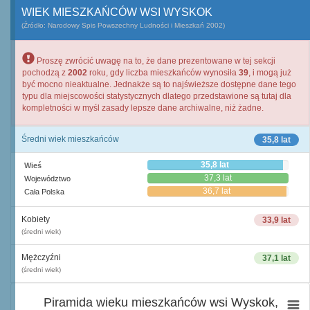
WIEK MIESZKAŃCÓW WSI WYSKOK
(Źródło: Narodowy Spis Powszechny Ludności i Mieszkań 2002)
Proszę zwrócić uwagę na to, że dane prezentowane w tej sekcji
pochodzą z
2002
roku, gdy liczba mieszkańców wynosiła
39
, i mogą już
być mocno nieaktualne. Jednakże są to najświeższe dostępne dane tego
typu dla miejscowości statystycznych dlatego przedstawione są tutaj dla
kompletności w myśl zasady lepsze dane archiwalne, niż żadne.
Średni wiek mieszkańców
35,8 lat
35,8 lat
Wieś
37,3 lat
Województwo
36,7 lat
Cała Polska
Kobiety
33,9 lat
(średni wiek)
Mężczyźni
37,1 lat
(średni wiek)
Piramida wieku mieszkańców wsi Wyskok,