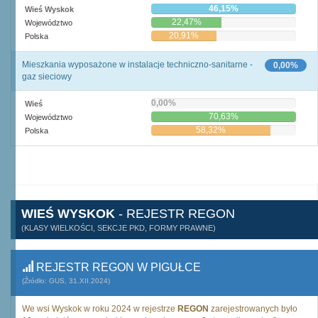
46,15%
Wieś Wyskok
22,47%
Województwo
20,91%
Polska
Mieszkania wyposażone w instalacje techniczno-sanitarne -
0,00%
gaz sieciowy
0,00%
Wieś
70,63%
Województwo
58,32%
Polska
WIEŚ WYSKOK
- REJESTR REGON
(KLASY WIELKOŚCI, SEKCJE PKD, FORMY PRAWNE)
REJESTR REGON W PIGUŁCE
(Źródło: GUS, 31.XII.2024)
We wsi Wyskok w roku 2024 w rejestrze
REGON
zarejestrowanych było