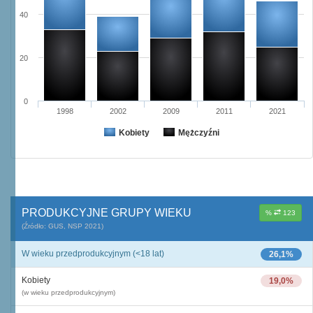
40
20
0
1998
2002
2009
2011
2021
Kobiety
Mężczyźni
PRODUKCYJNE GRUPY WIEKU
%
123
(Źródło: GUS, NSP 2021)
W wieku przedprodukcyjnym (<18 lat)
26,1%
Kobiety
19,0%
(w wieku przedprodukcyjnym)