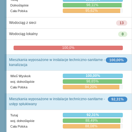
98,11%
Dolnośląskie
95,62%
Cała Polska
Wodociąg z sieci
13
Wodociąg lokalny
0
100,0%
0,0%
Mieszkania wyposażone w instalacje techniczno-sanitarne -
100,00%
kanalizacja
100,00%
Wieś Wyskok
98,65%
woj. dolnośląskie
94,20%
Cała Polska
Mieszkania wyposażone w instalacje techniczno-sanitarne -
92,31%
ustęp spłukiwany
92,31%
Tutaj
88,49%
woj. dolnośląskie
88,08%
Cała Polska