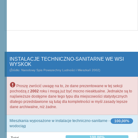
INSTALACJE TECHNICZNO-SANITARNE WE WSI
WYSKOK
(Źródło: Narodowy Spis Powszechny Ludności i Mieszkań 2002)
Proszę zwrócić uwagę na to, że dane prezentowane w tej sekcji
pochodzą z
2002
roku i mogą już być mocno nieaktualne. Jednakże są to
najświeższe dostępne dane tego typu dla miejscowości statystycznych
dlatego przedstawione są tutaj dla kompletności w myśl zasady lepsze
dane archiwalne, niż żadne.
Mieszkania wyposażone w instalacje techniczno-sanitarne -
100,00%
wodociąg
100,00%
Tutaj