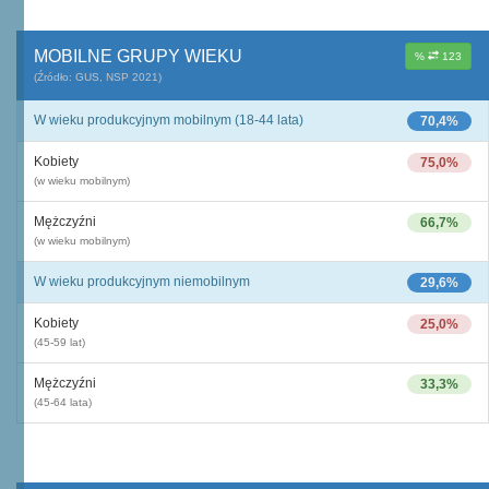
MOBILNE GRUPY WIEKU
%
123
(Źródło: GUS, NSP 2021)
W wieku produkcyjnym mobilnym (18-44 lata)
70,4%
Kobiety
75,0%
(w wieku mobilnym)
Mężczyźni
66,7%
(w wieku mobilnym)
W wieku produkcyjnym niemobilnym
29,6%
Kobiety
25,0%
(45-59 lat)
Mężczyźni
33,3%
(45-64 lata)