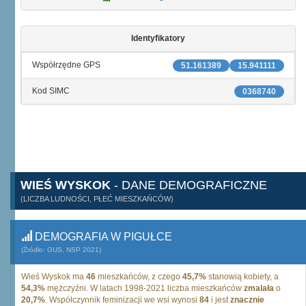
Identyfikatory
Współrzędne GPS
51.161389
15.941111
Kod SIMC
0368740
WIEŚ WYSKOK
- DANE DEMOGRAFICZNE
(LICZBA LUDNOŚCI, PŁEĆ MIESZKAŃCÓW)
DEMOGRAFIA W PIGUŁCE
(Źródło: GUS, NSP 2021)
Wieś Wyskok ma
46
mieszkańców, z czego
45,7%
stanowią kobiety, a
54,3%
mężczyźni. W latach 1998-2021 liczba mieszkańców
zmalała
o
20,7%
. Współczynnik feminizacji we wsi wynosi
84
i jest
znacznie