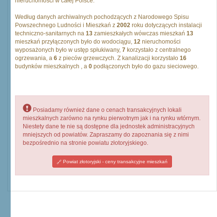
nieruchomości w całej Polsce.
Według danych archiwalnych pochodzących z Narodowego Spisu
Powszechnego Ludności i Mieszkań z
2002
roku dotyczących instalacji
techniczno-sanitarnych na
13
zamieszkałych wówczas mieszkań
13
mieszkań przyłączonych było do wodociągu,
12
nieruchomości
wyposażonych było w ustęp spłukiwany,
7
korzystało z centralnego
ogrzewania, a
6
z pieców grzewczych. Z kanalizacji korzystało
16
budynków mieszkalnych , a
0
podłączonych było do gazu sieciowego.
Posiadamy również dane o cenach transakcyjnych lokali
mieszkalnych zarówno na rynku pierwotnym jak i na rynku wtórnym.
Niestety dane te nie są dostępne dla jednostek administracyjnych
mniejszych od powiatów. Zapraszamy do zapoznania się z nimi
bezpośrednio na stronie powiatu złotoryjskiego.
Powiat złotoryjski - ceny transakcyjne mieszkań