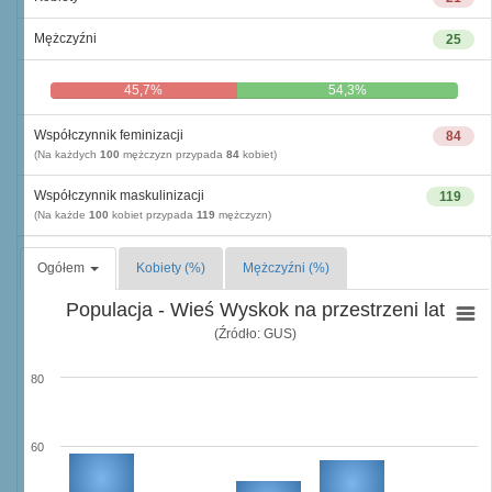
Mężczyźni
25
45,7%
54,3%
Współczynnik feminizacji
84
(Na każdych
100
mężczyzn przypada
84
kobiet)
Współczynnik maskulinizacji
119
(Na każde
100
kobiet przypada
119
mężczyzn)
Ogółem
Kobiety (%)
Mężczyźni (%)
Populacja - Wieś Wyskok na przestrzeni lat
(Źródło: GUS)
80
60