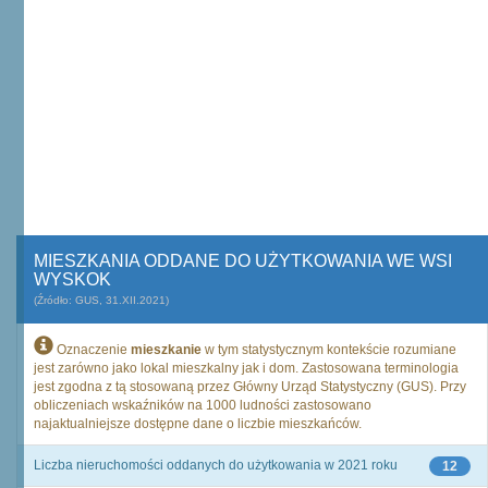
MIESZKANIA ODDANE DO UŻYTKOWANIA WE WSI
WYSKOK
(Źródło: GUS, 31.XII.2021)
Oznaczenie
mieszkanie
w tym statystycznym kontekście rozumiane
jest zarówno jako lokal mieszkalny jak i dom. Zastosowana terminologia
jest zgodna z tą stosowaną przez Główny Urząd Statystyczny (GUS). Przy
obliczeniach wskaźników na 1000 ludności zastosowano
najaktualniejsze dostępne dane o liczbie mieszkańców.
Liczba nieruchomości oddanych do użytkowania w 2021 roku
12