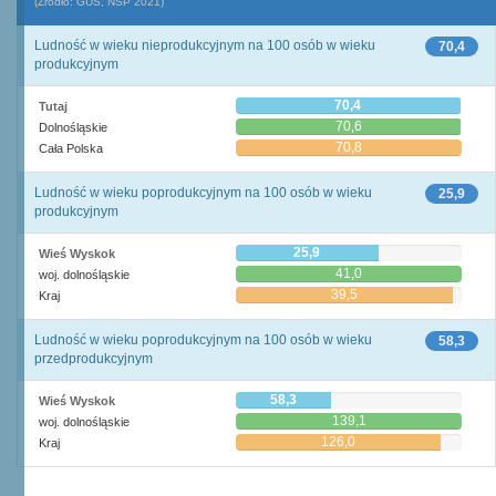
(Źródło: GUS, NSP 2021)
Ludność w wieku nieprodukcyjnym na 100 osób w wieku
70,4
produkcyjnym
70,4
Tutaj
70,6
Dolnośląskie
70,8
Cała Polska
Ludność w wieku poprodukcyjnym na 100 osób w wieku
25,9
produkcyjnym
25,9
Wieś Wyskok
41,0
woj. dolnośląskie
39,5
Kraj
Ludność w wieku poprodukcyjnym na 100 osób w wieku
58,3
przedprodukcyjnym
58,3
Wieś Wyskok
139,1
woj. dolnośląskie
126,0
Kraj