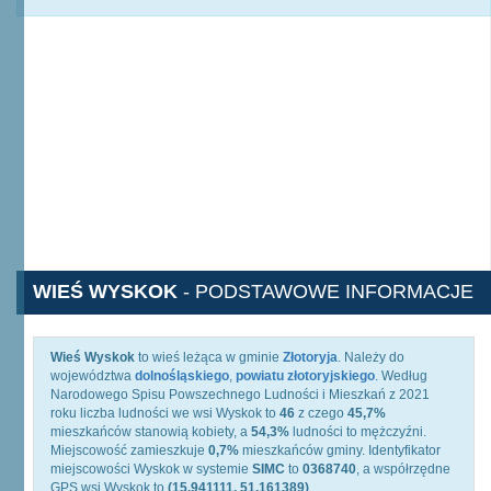
WIEŚ WYSKOK
- PODSTAWOWE INFORMACJE
Wieś Wyskok
to wieś leżąca w gminie
Złotoryja
. Należy do
województwa
dolnośląskiego
,
powiatu złotoryjskiego
. Według
Narodowego Spisu Powszechnego Ludności i Mieszkań z 2021
roku liczba ludności we wsi Wyskok to
46
z czego
45,7%
mieszkańców stanowią kobiety, a
54,3%
ludności to mężczyźni.
Miejscowość zamieszkuje
0,7%
mieszkańców gminy. Identyfikator
miejscowości Wyskok w systemie
SIMC
to
0368740
, a współrzędne
GPS wsi Wyskok to
(15.941111, 51.161389)
.