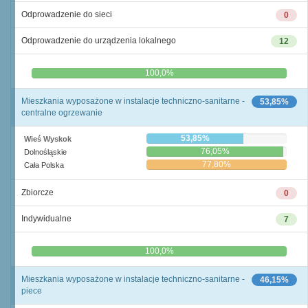
Odprowadzenie do sieci
0
Odprowadzenie do urządzenia lokalnego
12
0,0%
100,0%
Mieszkania wyposażone w instalacje techniczno-sanitarne -
53,85%
centralne ogrzewanie
53,85%
Wieś Wyskok
76,05%
Dolnośląskie
77,80%
Cała Polska
Zbiorcze
0
Indywidualne
7
0,0%
100,0%
Mieszkania wyposażone w instalacje techniczno-sanitarne -
46,15%
piece