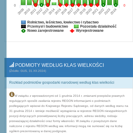
0
0
2009
2010
2011
2012
2013
2014
2015
2016
2017
2018
2019
2020
2021
2022
2023
2024
Rolnictwo, leśnictwo, łowiectwo i rybactwo
Przemysł i budownictwo
Pozostała działalność
Nowo zarejestrowane
Wyrejestrowane
PODMIOTY WEDŁUG KLAS WIELKOŚCI
(Źródło: GUS, 31.XII.2024)
Rozkład podmiotów gospodarki narodowej według klas wielkości
W związku z wprowadzonymi od 1 grudnia 2014 r. zmianami przepisów prawnych
regulujących sposób zasilania rejestru REGON informacjami o podmiotach
podlegających wpisowi do Krajowego Rejestru Sądowego, od danych według stanu na
31 grudnia 2014 r. istnieje możliwość wystąpienia w rejestrze REGON niewypełnionych
pozycji dotyczących przewidywanej liczby pracujących, adresu siedziby, rodzaju
przeważającej działalności oraz formy własności. W związku z powyższym dane
naliczone z rejestru REGON według ww. informacji mogą nie sumować się na liczbę
ogółem prezentowaną w danej podgrupie.