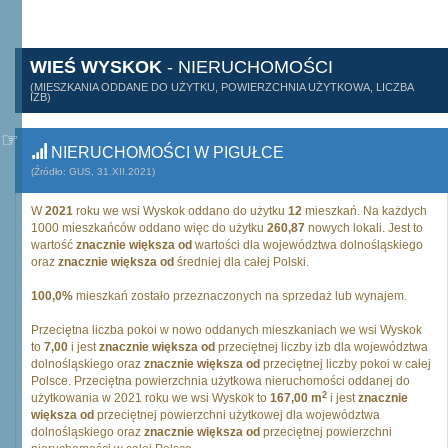
WIEŚ WYSKOK
- NIERUCHOMOŚCI
(MIESZKANIA ODDANE DO UŻYTKU, POWIERZCHNIA UŻYTKOWA, LICZBA
IZB)
NIERUCHOMOŚCI W PIGUŁCE
(Źródło: GUS, 31.XII.2021)
W
2021
roku we wsi Wyskok oddano do użytku
12
mieszkań. Na każdych
1000 mieszkańców oddano więc do użytku
260,87
nowych lokali. Jest to
wartość
znacznie większa od
wartości dla województwa dolnośląskiego
oraz
znacznie większa od
średniej dla całej Polski.
100,0%
mieszkań zostało przeznaczonych na sprzedaż lub wynajem.
Przeciętna liczba pokoi w nowo oddanych mieszkaniach we wsi Wyskok
to
7,00
i jest
znacznie większa od
przeciętnej liczby izb dla województwa
dolnośląskiego oraz
znacznie większa od
przeciętnej liczby pokoi w całej
Polsce. Przeciętna powierzchnia użytkowa nieruchomości oddanej do
2
użytkowania w 2021 roku we wsi Wyskok to
167,00 m
i jest
znacznie
większa od
przeciętnej powierzchni użytkowej dla województwa
dolnośląskiego oraz
znacznie większa od
przeciętnej powierzchni